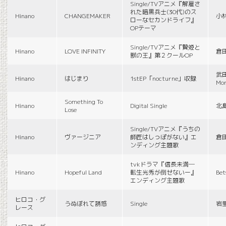
Single/TVアニメ『解雇さ
れた暗黒兵士(30代)のス
Hinano
CHANGEMAKER
小
ローなセカンドライフ』
OPテーマ
Single/TVアニメ『贄姫と
Hinano
LOVE INFINITY
倉
獣の王』第２クールOP
武田
Hinano
はじまり
1stEP「nocturne」収録
Mon
Something To
Hinano
Digital Single
北
Lose
Single/TVアニメ『うちの
Hinano
ヴァージニア
師匠はしっぽがない』エ
倉
ンディング主題歌
tvkドラマ『信長未満―
Hinano
Hopeful Land
転生光秀が倒せないー』
Be
エンディング主題歌
ヒロコ・グ
うぬぼれて誘惑
Single
岩
レース