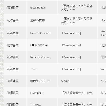
「君がいなくちゃだめな
花澤香菜
Blessing Bell
北
んだ」 c/w
「君がいなくちゃだめな
花澤香菜
運命の女神
Sou
んだ」 c/w
And
花澤香菜
Dream A Dream
『Blue Avenue』
Dr
花澤香菜
I ♥ NEW DAY!
『Blue Avenue』
北
花澤香菜
Nobody Knows
『Blue Avenue』
北
花澤香菜
Trace
『Blue Avenue』
mit
花澤香菜
ほほ笑みモード
Single
ST
花澤香菜
MOMENT
「ほほ笑みモード」 c/w
ST
花澤香菜
Timeless
「ほほ笑みモード」 c/w
ST