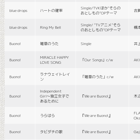
Single/TVKほか“そらの
blue drops
ハートの確率
古
おとしもの”OPテーマ
Single/ “TVアニメ“そら
blue drops
Ring My Bell
橋
のおとしもの”OPテーマ
Buono!
雑草のうた
Single
井
MIRACLE HAPPY
Buono!
「Our Songs」c/w
AK
LOVE SONG
ラナウェイトレイ
Buono!
「雑草のうた」c/w
AK
ン
Independent
Buono!
Girl〜独立女子で
『We are Buono!』
木
あるために
FLA
Buono!
うらはら
『We are Buono!』
Ok
Buono!
タビダチの歌
『We are Buono!』
Gaj