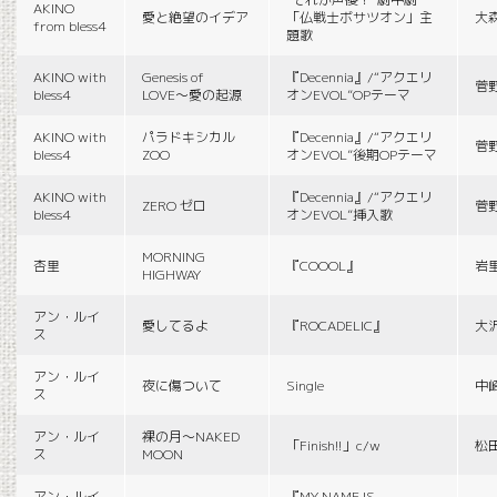
AKINO
愛と絶望のイデア
「仏戦士ボサツオン」主
大
from bless4
題歌
AKINO with
Genesis of
『Decennia』/“アクエリ
菅
bless4
LOVE〜愛の起源
オンEVOL”OPテーマ
AKINO with
パラドキシカル
『Decennia』/“アクエリ
菅
bless4
ZOO
オンEVOL”後期OPテーマ
AKINO with
『Decennia』/“アクエリ
ZERO ゼロ
菅
bless4
オンEVOL”挿入歌
MORNING
杏里
『COOOL』
岩
HIGHWAY
アン・ルイ
愛してるよ
『ROCADELIC』
大
ス
アン・ルイ
夜に傷ついて
Single
中
ス
アン・ルイ
裸の月〜NAKED
「Finish!!」c/w
松
ス
MOON
アン・ルイ
『MY NAME IS