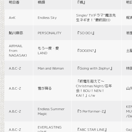
明日香
横顔
『橋』
明
Single/ TVドラマ“魔法先
A×K
Endless Sky
梶
生ネギま！”最終回ED
鮎川麻弥
PERSONALITY
『SO DO I』
岩
AIRMAIL
もう一度・愛
from
『DOGEN?』
土
LAND
NAGASAKI
A.B.C-Z
Man and Woman
『Going with Zephyr』
林
「終電を超えて～
Christmas Night/忘年
A.B.C-Z
雪が降る
山
会！BOU！NEN！
KAI！」c/w
KE
Endless Summer
A.B.C-Z
『5 Performer-Z』
MUS
Magic
/Da
EVERLASTING
A.B.C-Z
『ABC STAR LINE』
Gaj
LOVE