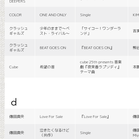
DEEPERS
COLOR
ONE AND ONLY
Single
KI
クラッシュ
少年のままで〜ベ
「サイコー！ワンダーラ
吉
ギャルズ
スト・ライバル〜
ンド」
クラッシュ
BEAT GOES ON
『BEAT GOES ON』
熊
ギャルズ
cube 25th presents 音楽
Cube
希望の音
劇『夜来香ラプソディ』
本
テーマ曲
d
傳田真央
Love For Sale
『Love For Sale』
傳
泣きたくなるけど
傳田
傳田真央
Single
（共作）
Miy