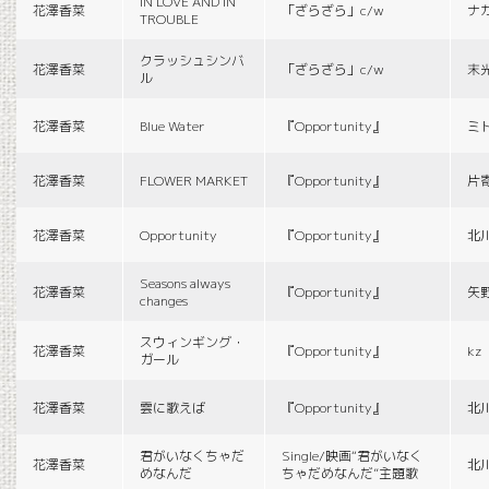
IN LOVE AND IN
花澤香菜
「ざらざら」c/w
ナ
TROUBLE
クラッシュシンバ
花澤香菜
「ざらざら」c/w
末
ル
花澤香菜
Blue Water
『Opportunity』
ミ
花澤香菜
FLOWER MARKET
『Opportunity』
片
花澤香菜
Opportunity
『Opportunity』
北
Seasons always
花澤香菜
『Opportunity』
矢
changes
スウィンギング・
花澤香菜
『Opportunity』
kz
ガール
花澤香菜
雲に歌えば
『Opportunity』
北
君がいなくちゃだ
Single/映画“君がいなく
花澤香菜
北
めなんだ
ちゃだめなんだ”主題歌