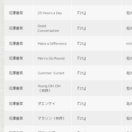
花澤香菜
25 Hours a Day
『25』
北
Good
花澤香菜
『25』
北
Conversation
花澤香菜
Make a Difference
『25』
mit
花澤香菜
Merry Go Round
『25』
北
花澤香菜
Summer Sunset
『25』
北
Young Oh! Oh!
花澤香菜
『25』
北
（共作）
花澤香菜
ダエンケイ
『25』
北
花澤香菜
マラソン（共作）
『25』
北