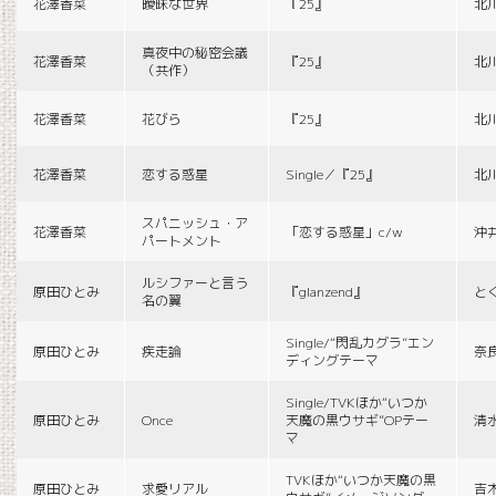
花澤香菜
曖昧な世界
『25』
北
真夜中の秘密会議
花澤香菜
『25』
北
（共作）
花澤香菜
花びら
『25』
北
花澤香菜
恋する惑星
Single／『25』
北
スパニッシュ・ア
花澤香菜
「恋する惑星」c/w
沖
パートメント
ルシファーと言う
原田ひとみ
『glanzend』
と
名の翼
Single/“閃乱カグラ”エン
原田ひとみ
疾走論
奈
ディングテーマ
Single/TVKほか“いつか
原田ひとみ
Once
天魔の黒ウサギ”OPテー
清
マ
TVKほか“いつか天魔の黒
原田ひとみ
求愛リアル
吉