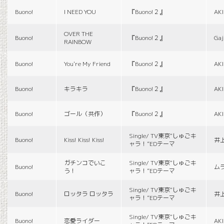
Buono!
I NEED YOU
『Buono!２』
AK
OVER THE
Buono!
『Buono!２』
Gaj
RAINBOW
Buono!
You're My Friend
『Buono!２』
AK
Buono!
キラキラ
『Buono!２』
AK
Buono!
ゴール（共作）
『Buono!２』
AK
Single/ TV東京“しゅごキ
Buono!
Kiss! Kiss! Kiss!
井
ャラ！”EDテーマ
ガチンコでいこ
Single/ TV東京“しゅごキ
Buono!
ム
う！
ャラ！”EDテーマ
Single/ TV東京“しゅごキ
Buono!
ロッタラ ロッタラ
井
ャラ！”EDテーマ
Single/ TV東京“しゅごキ
Buono!
恋愛ライダー
AK