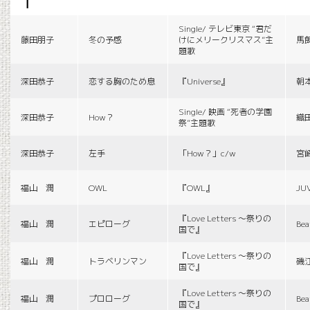
f
Single/ テレビ東京 “君だ
藤田朋子
冬の予感
けにメリークリスマス”主
馬
題歌
深田恭子
恋する胸のため息
『Universe』
朝
Single/ 映画 “死者の学園
深田恭子
How？
織
祭”主題歌
深田恭子
左手
「How？」c/w
宮
福山 潤
OWL
『OWL』
JU
『Love Letters 〜祭りの
福山 潤
エピローグ
Bea
国で』
『Love Letters 〜祭りの
福山 潤
トラベリンマン
磯
国で』
『Love Letters 〜祭りの
福山 潤
プロローグ
Bea
国で』