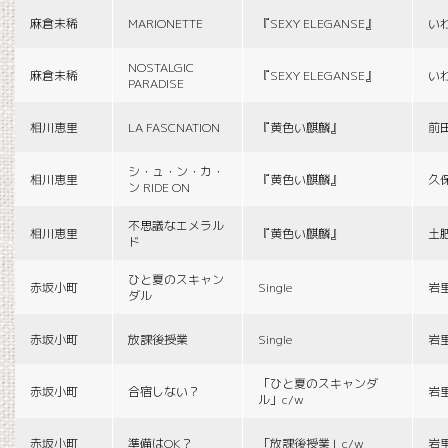
麻倉未稀
MARIONETTE
『SEXY ELEGANSE』
い
NOSTALGIC
麻倉未稀
『SEXY ELEGANSE』
い
PARADISE
相川恵里
LA FASCNATION
『黄色い麒麟』
前
シ・ュ・ン・カ・
相川恵里
『黄色い麒麟』
久
ン RIDE ON
不思議なエメラル
相川恵里
『黄色い麒麟』
土
ド
ひと夏のスキャン
赤坂小町
Single
岩
ダル
赤坂小町
放課後授業
Single
岩
「ひと夏のスキャンダ
赤坂小町
合宿しない？
岩
ル」c/w
赤坂小町
準備はOK？
「放課後授業」c/w
岩