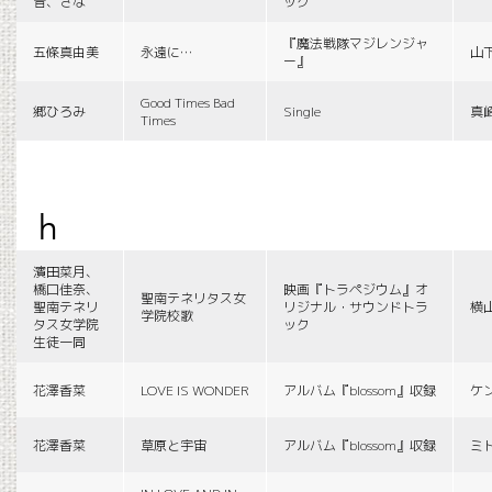
音、さな
ック
『魔法戦隊マジレンジャ
五條真由美
永遠に…
山
ー』
Good Times Bad
郷ひろみ
Single
真
Times
h
濱田菜月、
橋口佳奈、
映画『トラペジウム』オ
聖南テネリタス女
聖南テネリ
リジナル・サウンドトラ
横
学院校歌
タス女学院
ック
生徒一同
花澤香菜
LOVE IS WONDER
アルバム『blossom』収録
ケ
花澤香菜
草原と宇宙
アルバム『blossom』収録
ミ