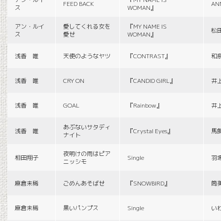
FEED BACK
AN
ス
WOMAN』
アン・ルイ
愛してくれる女を
『MY NAME IS
松
ス
愛せ
WOMAN』
浅香 唯
天使のようなヤツ
『CONTRAST』
和
浅香 唯
CRY ON
『CANDID GIRL』
井
浅香 唯
GOAL
『Rainbow』
井
あぶないサタディ
浅香 唯
『Crystal Eyes』
馬
ナイト
夜明けの雨はピア
相田翔子
Single
羽
ニッシモ
麻倉未稀
ごめんあそばせ
『SNOWBIRD』
筒
麻倉未稀
黒いパンプス
Single
い