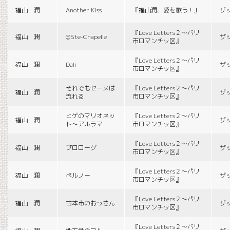
福山 潤
Another Kiss
『福山潤、愛を歌う！』
ザ
『Love Letters２〜パリ
福山 潤
@Ste-Chapelle
ザ
市ロマンチッ区』
『Love Letters２〜パリ
福山 潤
Dali
ザ
市ロマンチッ区』
それでもセーヌは
『Love Letters２〜パリ
福山 潤
ザ
流れる
市ロマンチッ区』
ヒゲのマリオネッ
『Love Letters２〜パリ
福山 潤
ザ
ト〜アルラマ
市ロマンチッ区』
『Love Letters２〜パリ
福山 潤
プロローグ
ザ
市ロマンチッ区』
『Love Letters２〜パリ
福山 潤
ペルノー
ザ
市ロマンチッ区』
『Love Letters２〜パリ
福山 潤
古本市のおっさん
ザ
市ロマンチッ区』
『Love Letters２〜パリ