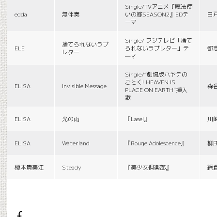
Single/TVアニメ『魔法使
edda
無伴奏
いの嫁SEASON2』EDテ
白
ーマ
Single/ フジテレビ「捨て
捨てられないラブ
ELE
られないラブレター」テ
都
レター
—マ
Single/“劇場版ハヤテの
ごとく! HEAVEN IS
ELISA
Invisible Message
森
PLACE ON EARTH”挿入
歌
ELISA
光の雨
『Lasei』
川
ELISA
Waterland
『Rouge Adolescence』
柳
榎本貴美江
Steady
『美少女倶楽部』
網