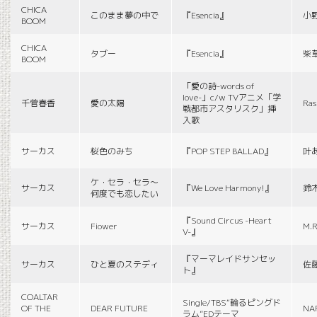
CHICA
このまま夢の中で
『Esencia』
小
BOOM
CHICA
タブー
『Esencia』
柴
BOOM
「愛の詩-words of
love-」c/w TVアニメ「学
千菅春香
愛の太陽
Ras
戦都市アスタリスク」挿
入歌
サーカス
桜色のみち
『POP STEP BALLAD』
叶
ケ・セラ・セラ〜
サーカス
『We Love Harmony!』
鈴
何度でも恋したい
『Sound Circus -Heart
サーカス
Fiower
M.R
V-』
『マーマレイドサンセッ
サーカス
ひと夏のステディ
佐
ト』
COALTAR
Single/TBS“輪るピングド
OF THE
DEAR FUTURE
NA
ラム”EDテーマ