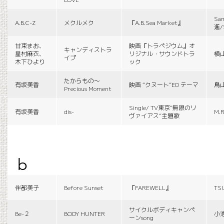
Sa
A.B.C-Z
メクルメク
『A.B.Sea Market』
進/
甘束まお、
映画『トラペジウム』オ
キャンディストラ
星村麻衣、
リジナル・サウンドトラ
横
イプ
木下ひより
ック
たからもの〜
有坂美香
映画 “クヌート”ED テーマ
鳥
Precious Moment
Single/ TV東京“無限のリ
有坂美香
dis-
M.R
ヴァイアス”主題歌
b
伴都美子
Before Sunset
『FAREWELL』
TS
サイクルボディキャンペ
Be-２
BODY HUNTER
小
ーンsong