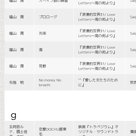
福山 潤
スペイン語の練習
Sai
Letters〜南の街より』
『浪漫的世界31/ Love
福山 潤
プロローグ
Sai
Letters〜南の街より』
『浪漫的世界31/ Love
福山 潤
列車
Sai
Letters〜南の街より』
『浪漫的世界31/ Love
福山 潤
海
Sai
Letters〜南の街より』
『浪漫的世界31/ Love
福山 潤
荒野
Sai
Letters〜南の街より』
No money No
““『愛した女たちのため
布施 明
安
breath
に』
g
五阿弥ル
映画『トラペジウム』オ
恋愛DOCHU膝栗
ナ、國土佳
リジナル・サウンドトラ
濱
毛