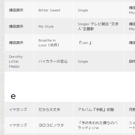
傳田
傳田真央
Bitter Sweet
Single
Miy
Single/ テレビ朝日 “交渉
傳田
傳田真央
My Style
人”主題歌
Miy
Breathe in
傳田真央
『I am 』
傳
Love（共作）
Dorothy
Little
バイカラーの恋心
Single
田
Happy
e
イヤホンズ
だから大丈夫
アルバム『手紙』収録
月
「予め失われた僕らのバ
シ
イヤホンズ
ヨロコビノウタ
ラッド」c/w
ー