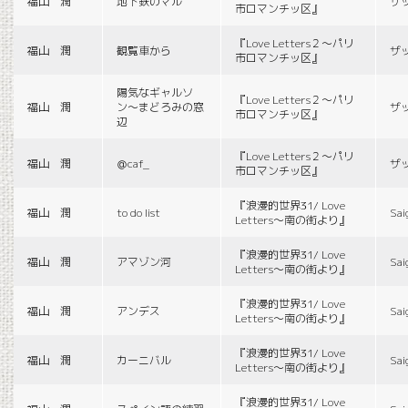
福山 潤
地下鉄のマル
ザ
市ロマンチッ区』
『Love Letters２〜パリ
福山 潤
観覧車から
ザ
市ロマンチッ区』
陽気なギャルソ
『Love Letters２〜パリ
福山 潤
ン〜まどろみの窓
ザ
市ロマンチッ区』
辺
『Love Letters２〜パリ
福山 潤
＠caf_
ザ
市ロマンチッ区』
『浪漫的世界31/ Love
福山 潤
to do list
Sai
Letters〜南の街より』
『浪漫的世界31/ Love
福山 潤
アマゾン河
Sai
Letters〜南の街より』
『浪漫的世界31/ Love
福山 潤
アンデス
Sai
Letters〜南の街より』
『浪漫的世界31/ Love
福山 潤
カーニバル
Sai
Letters〜南の街より』
『浪漫的世界31/ Love