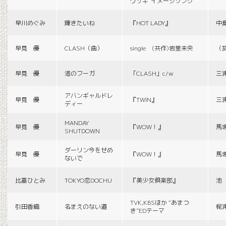
ウサギ”イメージソング
早川めぐみ
輝きたいね
『HOT LADY』
中
早見 優
CLASH（曲）
single (共作)岩里未央
（
早見 優
渚のフーガ
「CLASH」c/w
三
アバンギャルドレ
早見 優
『TWIN』
三
ディー
MANDAY
早見 優
『WOW！』
馬
SHUTDOWN
ダーリン今をせめ
早見 優
『WOW！』
馬
ないで
比嘉ひとみ
TOKYO恋DOCHU
『美少女倶楽部』
池
TVK,KBSほか “あまつ
引田香織
名まえのない道
梶
き”EDテーマ