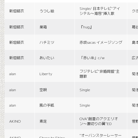
Single/ 日本テレビ“アイ
新垣結衣
うつし絵
ク
シテル〜海容”挿入歌
新垣結衣
巣箱
『hug』
葛
新垣結衣
ハチミツ
赤坂sacas イメージソング
島
新垣結衣
あいたい
「赤い糸」c/w
広
フジテレビ“非婚同盟”主
alan
Liberty
菊
題歌
alan
空唄
Single
菊
alan
風の手紙
Single
菊
OVA“創星のアクエリオ
AKINO
素足
菅
ン〜裏切りの翼”ED
“オーバンスターレーサー
AKINO
Chace to Shine
菅