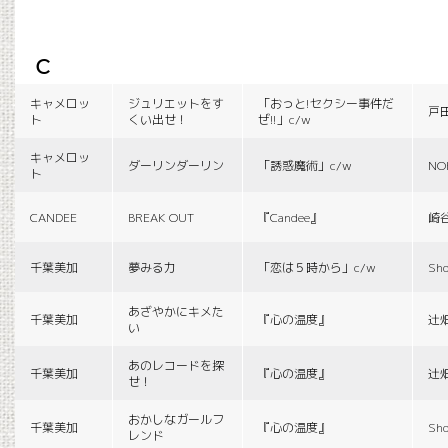
c
キャメロッ
ジュリエットをす
「おっと!セクシー事件だ
戸
ト
くい出せ！
ぜ!!」c/w
キャメロッ
ダーリンダーリン
「誘惑魔術」c/w
NO
ト
CANDEE
BREAK OUT
『Candee』
崎
千葉美加
夢みる力
「恋は５時から」c/w
Sho
あざやかにキメた
千葉美加
『心の温度』
辻
い
あのレコードを探
千葉美加
『心の温度』
辻
せ！
おかしなガールフ
千葉美加
『心の温度』
Sho
レンド