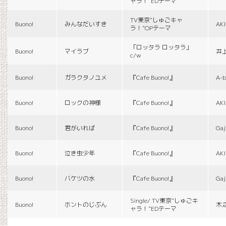
ャラ！”EDテーマ
TV東京“しゅごキャ
Buono!
みんなだいすき
AK
ラ！”OPテーマ
「ロッタラ ロッタラ」
Buono!
マイラブ
井
c/w
Buono!
ガラクタノユメ
『Cafe Buono!』
A-b
Buono!
ロックの神様
『Cafe Buono!』
AK
Buono!
君がいれば
『Cafe Buono!』
Gaj
Buono!
泣き虫少年
『Cafe Buono!』
AK
Buono!
バケツの水
『Cafe Buono!』
Gaj
Single/ TV東京“しゅごキ
Buono!
ホントのじぶん
木
ャラ！”EDテーマ