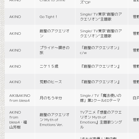
ズ”OP
Single/ TV東京“創聖のア
AKINO
Go Tight！
菅
クエリオン”主題歌
創聖のアクエリオ
Single/ TV東京“創聖のア
AKINO
菅
ン
クエリオン”主題歌
プライド〜嘆きの
「創聖のアクエリオン」
AKINO
菅
旅
c/w
AKINO
ニケ１５歳
『創聖のアクエリオン』
菅
AKINO
荒野のヒース
『創聖のアクエリオン』
菅
AIKI&AKINO
Single / TV「魔法使いの
月のもう半分
白
from bless4
嫁」第2クールEDテーマ
AKINO
TVアニメ『想星のアクエ
創聖のアクエリオ
from
リオン Myth of
ン Myth of
菅
bless4・福
Emotions』主題歌シング
Emotions Ver.
山芳樹
ル
“それが声優！”劇中劇