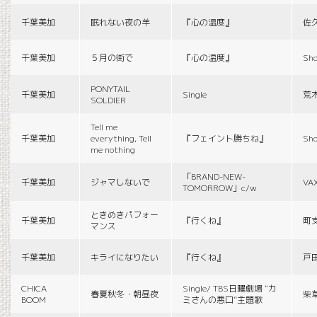
千葉美加
眠れない夜の羊
『心の温度』
佐
千葉美加
５月の街で
『心の温度』
Sho
PONYTAIL
千葉美加
Single
荒
SOLDIER
Tell me
千葉美加
everything, Tell
『フェイント勝ちね』
Sho
me nothing
「BRAND-NEW-
千葉美加
ジャマしないで
VA
TOMORROW」c/w
ときめきパフォー
千葉美加
『行くね』
町
マンス
千葉美加
キライになりたい
『行くね』
戸
CHICA
Single/ TBS日曜劇場 “カ
春夏秋冬・朝昼夜
柴
BOOM
ミさんの悪口”主題歌