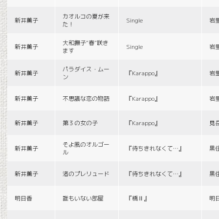
カオルコの夏が来
新井薫子
Single
岩
た！
大和撫子“春”咲き
新井薫子
Single
岩
ます
パラダイス・ムー
新井薫子
『Karappo』
岩
ン
新井薫子
不思議な恋の物語
『Karappo』
岩
新井薫子
第３の女の子
『Karappo』
見
そよ風のオルゴー
新井薫子
『待ちきれなくて…』
黒
ル
新井薫子
渚のプレリュード
『待ちきれなくて…』
黒
明日香
誰もいない部屋
『橋Ⅱ』
明