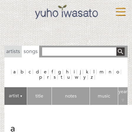
artists
songs
a
b
c
d
e
f
g
h
i
j
k
l
m
n
o
p
r
s
t
u
w
y
z
year
artist
title
notes
music
▼
▽
a