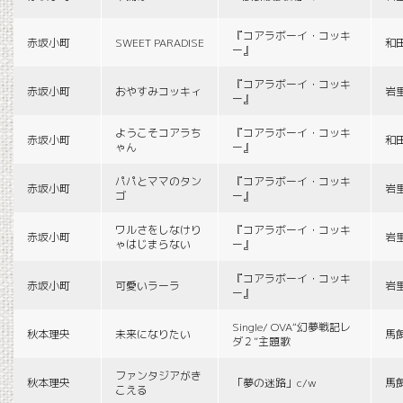
『コアラボーイ・コッキ
赤坂小町
SWEET PARADISE
和
ー』
『コアラボーイ・コッキ
赤坂小町
おやすみコッキィ
岩
ー』
ようこそコアラち
『コアラボーイ・コッキ
赤坂小町
和
ゃん
ー』
パパとママのタン
『コアラボーイ・コッキ
赤坂小町
岩
ゴ
ー』
ワルさをしなけり
『コアラボーイ・コッキ
赤坂小町
岩
ゃはじまらない
ー』
『コアラボーイ・コッキ
赤坂小町
可愛いラーラ
岩
ー』
Single/ OVA“幻夢戦記レ
秋本理央
未来になりたい
馬
ダ２”主題歌
ファンタジアがき
秋本理央
「夢の迷路」c/w
馬
こえる