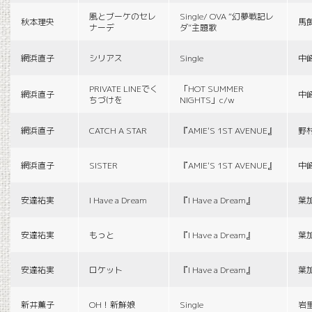
風とブーケのセレ
Single/ OVA “幻夢戦記レ
秋本理央
馬
ナーデ
ダ”主題歌
網浜直子
シリアス
Single
中
PRIVATE LINEでく
「HOT SUMMER
網浜直子
中
ちづけを
NIGHTS」c/w
網浜直子
CATCH A STAR
『AMIE'S 1ST AVENUE』
野
網浜直子
SISTER
『AMIE'S 1ST AVENUE』
中
安達祐実
I Have a Dream
『I Have a Dream』
葉
安達祐実
もっと
『I Have a Dream』
葉
安達祐実
ロケット
『I Have a Dream』
葉
新井薫子
OH！新鮮娘
Single
岩