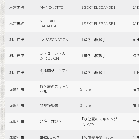
麻倉未稀
MARIONETTE
『SEXY ELEGANSE』
い
NOSTALGIC
麻倉未稀
『SEXY ELEGANSE』
い
PARADISE
相川恵里
LA FASCNATION
『黄色い麒麟』
前
シ・ュ・ン・カ・
相川恵里
『黄色い麒麟』
久
ン RIDE ON
不思議なエメラル
相川恵里
『黄色い麒麟』
土
ド
ひと夏のスキャン
赤坂小町
Single
岩
ダル
赤坂小町
放課後授業
Single
岩
「ひと夏のスキャンダ
赤坂小町
合宿しない？
岩
ル」c/w
赤坂小町
準備はOK？
「放課後授業」c/w
岩