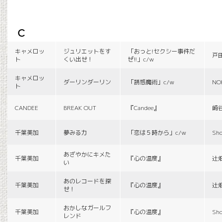
c
キャメロッ
ジュリエットをす
「おっと!セクシー事件だ
戸
ト
くい出せ！
ぜ!!」c/w
キャメロッ
ダーリンダーリン
「誘惑魔術」c/w
NO
ト
CANDEE
BREAK OUT
『Candee』
崎
千葉美加
夢みる力
「恋は５時から」c/w
Sho
あざやかにキメた
千葉美加
『心の温度』
辻
い
あのレコードを探
千葉美加
『心の温度』
辻
せ！
おかしなガールフ
千葉美加
『心の温度』
Sho
レンド