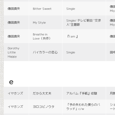
傳田
傳田真央
Bitter Sweet
Single
Miy
Single/ テレビ朝日 “交渉
傳田
傳田真央
My Style
人”主題歌
Miy
Breathe in
傳田真央
『I am 』
傳
Love（共作）
Dorothy
Little
バイカラーの恋心
Single
田
Happy
e
イヤホンズ
だから大丈夫
アルバム『手紙』収録
月
「予め失われた僕らのバ
シ
イヤホンズ
ヨロコビノウタ
ラッド」c/w
ー