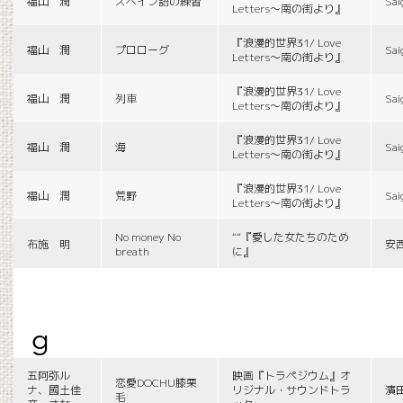
福山 潤
スペイン語の練習
Sai
Letters〜南の街より』
『浪漫的世界31/ Love
福山 潤
プロローグ
Sai
Letters〜南の街より』
『浪漫的世界31/ Love
福山 潤
列車
Sai
Letters〜南の街より』
『浪漫的世界31/ Love
福山 潤
海
Sai
Letters〜南の街より』
『浪漫的世界31/ Love
福山 潤
荒野
Sai
Letters〜南の街より』
No money No
““『愛した女たちのため
布施 明
安
breath
に』
g
五阿弥ル
映画『トラペジウム』オ
恋愛DOCHU膝栗
ナ、國土佳
リジナル・サウンドトラ
濱
毛