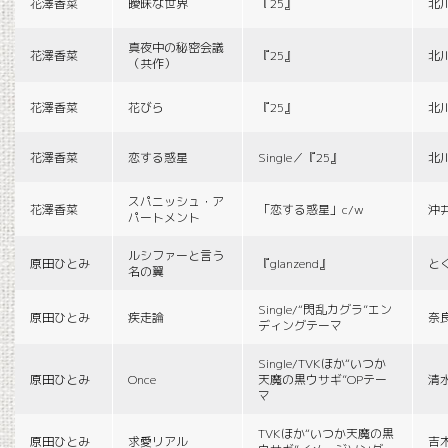
花澤香菜
曖昧な世界
『25』
北
真夜中の秘密会議
花澤香菜
『25』
北
（共作）
花澤香菜
花びら
『25』
北
花澤香菜
恋する惑星
Single／『25』
北
スパニッシュ・ア
花澤香菜
「恋する惑星」c/w
沖
パートメント
ルシファーと言う
原田ひとみ
『glanzend』
と
名の翼
Single/“閃乱カグラ”エン
原田ひとみ
疾走論
奈
ディングテーマ
Single/TVKほか“いつか
原田ひとみ
Once
天魔の黒ウサギ”OPテー
清
マ
TVKほか“いつか天魔の黒
原田ひとみ
求愛リアル
吉