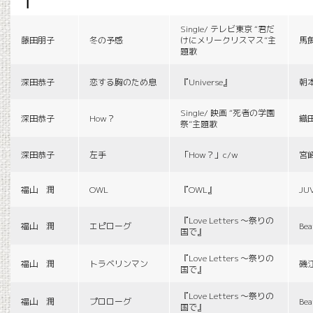
f
Single/ テレビ東京 “君だ
藤田朋子
冬の予感
けにメリークリスマス”主
馬
題歌
深田恭子
恋する胸のため息
『Universe』
朝
Single/ 映画 “死者の学園
深田恭子
How？
織
祭”主題歌
深田恭子
左手
「How？」c/w
宮
福山 潤
OWL
『OWL』
JU
『Love Letters 〜祭りの
福山 潤
エピローグ
Bea
国で』
『Love Letters 〜祭りの
福山 潤
トラベリンマン
磯
国で』
『Love Letters 〜祭りの
福山 潤
プロローグ
Bea
国で』