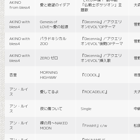
AKINO
愛と絶望のイデア
「仏戦士ボサツオン」主
大
from bless4
題歌
AKINO with
Genesis of
『Decennia』/“アクエリ
菅
bless4
LOVE〜愛の起源
オンEVOL”OPテーマ
AKINO with
パラドキシカル
『Decennia』/“アクエリ
菅
bless4
ZOO
オンEVOL”後期OPテーマ
AKINO with
『Decennia』/“アクエリ
ZERO ゼロ
菅
bless4
オンEVOL”挿入歌
MORNING
杏里
『COOOL』
岩
HIGHWAY
アン・ルイ
愛してるよ
『ROCADELIC』
大
ス
アン・ルイ
夜に傷ついて
Single
中
ス
アン・ルイ
裸の月〜NAKED
「Finish!!」c/w
松
ス
MOON
アン・ルイ
『MY NAME IS