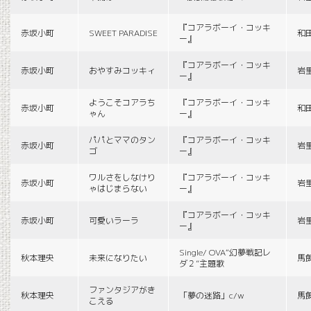
『コアラボーイ・コッキ
赤坂小町
SWEET PARADISE
和
ー』
『コアラボーイ・コッキ
赤坂小町
おやすみコッキィ
岩
ー』
ようこそコアラち
『コアラボーイ・コッキ
赤坂小町
和
ゃん
ー』
パパとママのタン
『コアラボーイ・コッキ
赤坂小町
岩
ゴ
ー』
ワルさをしなけり
『コアラボーイ・コッキ
赤坂小町
岩
ゃはじまらない
ー』
『コアラボーイ・コッキ
赤坂小町
可愛いラーラ
岩
ー』
Single/ OVA“幻夢戦記レ
秋本理央
未来になりたい
馬
ダ２”主題歌
ファンタジアがき
秋本理央
「夢の迷路」c/w
馬
こえる