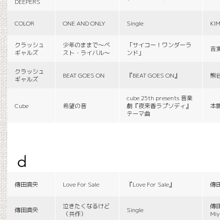
DEEPERS
COLOR
ONE AND ONLY
Single
KI
クラッシュ
少年のままで〜ベ
「サイコー！ワンダーラ
吉
ギャルズ
スト・ライバル〜
ンド」
クラッシュ
BEAT GOES ON
『BEAT GOES ON』
熊
ギャルズ
cube 25th presents 音楽
Cube
希望の音
劇『夜来香ラプソディ』
本
テーマ曲
d
傳田真央
Love For Sale
『Love For Sale』
傳
泣きたくなるけど
傳田
傳田真央
Single
（共作）
Miy