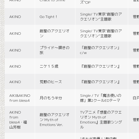
ズ”OP
Single/ TV東京“創聖のア
AKINO
Go Tight！
菅
クエリオン”主題歌
創聖のアクエリオ
Single/ TV東京“創聖のア
AKINO
菅
ン
クエリオン”主題歌
プライド〜嘆きの
「創聖のアクエリオン」
AKINO
菅
旅
c/w
AKINO
ニケ１５歳
『創聖のアクエリオン』
菅
AKINO
荒野のヒース
『創聖のアクエリオン』
菅
AIKI&AKINO
Single / TV「魔法使いの
月のもう半分
白
from bless4
嫁」第2クールEDテーマ
AKINO
TVアニメ『想星のアクエ
創聖のアクエリオ
from
リオン Myth of
ン Myth of
菅
bless4・福
Emotions』主題歌シング
Emotions Ver.
山芳樹
ル
“それが声優！”劇中劇