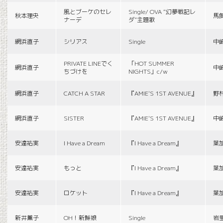
風とブーケのセレ
Single/ OVA “幻夢戦記レ
秋本理央
馬
ナーデ
ダ”主題歌
網浜直子
シリアス
Single
中
PRIVATE LINEでく
「HOT SUMMER
網浜直子
中
ちづけを
NIGHTS」c/w
網浜直子
CATCH A STAR
『AMIE'S 1ST AVENUE』
野
網浜直子
SISTER
『AMIE'S 1ST AVENUE』
中
安達祐実
I Have a Dream
『I Have a Dream』
葉
安達祐実
もっと
『I Have a Dream』
葉
安達祐実
ロケット
『I Have a Dream』
葉
新井薫子
OH！新鮮娘
Single
岩