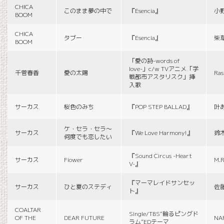
CHICA
このまま夢の中で
『Esencia』
小
BOOM
CHICA
タブー
『Esencia』
柴
BOOM
「愛の詩-words of
love-」c/w TVアニメ「学
千菅春香
愛の太陽
Ras
戦都市アスタリスク」挿
入歌
サーカス
桜色のみち
『POP STEP BALLAD』
叶
ケ・セラ・セラ〜
サーカス
『We Love Harmony!』
鈴
何度でも恋したい
『Sound Circus -Heart
サーカス
Fiower
M.R
V-』
『マーマレイドサンセッ
サーカス
ひと夏のステディ
佐
ト』
COALTAR
Single/TBS“輪るピングド
OF THE
DEAR FUTURE
NA
ラム”EDテーマ