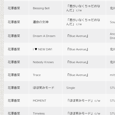
「君がいなくちゃだめな
花澤香菜
Blessing Bell
北
んだ」 c/w
「君がいなくちゃだめな
花澤香菜
運命の女神
Sou
んだ」 c/w
And
花澤香菜
Dream A Dream
『Blue Avenue』
Dr
花澤香菜
I ♥ NEW DAY!
『Blue Avenue』
北
花澤香菜
Nobody Knows
『Blue Avenue』
北
花澤香菜
Trace
『Blue Avenue』
mit
花澤香菜
ほほ笑みモード
Single
ST
花澤香菜
MOMENT
「ほほ笑みモード」 c/w
ST
花澤香菜
Timeless
「ほほ笑みモード」 c/w
ST