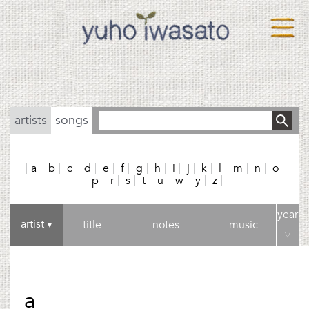
artists
songs
a
b
c
d
e
f
g
h
i
j
k
l
m
n
o
p
r
s
t
u
w
y
z
year
artist
title
notes
music
▼
▽
a