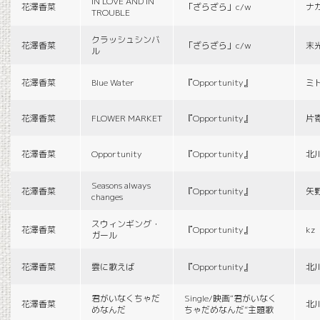
IN LOVE AND IN
花澤香菜
「ざらざら」c/w
ナ
TROUBLE
クラッシュシンバ
花澤香菜
「ざらざら」c/w
末
ル
花澤香菜
Blue Water
『Opportunity』
ミ
花澤香菜
FLOWER MARKET
『Opportunity』
片
花澤香菜
Opportunity
『Opportunity』
北
Seasons always
花澤香菜
『Opportunity』
矢
changes
スウィンギング・
花澤香菜
『Opportunity』
kz
ガール
花澤香菜
雲に歌えば
『Opportunity』
北
君がいなくちゃだ
Single/映画“君がいなく
花澤香菜
北
めなんだ
ちゃだめなんだ”主題歌