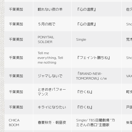
千葉美加
眠れない夜の羊
『心の温度』
佐
千葉美加
５月の街で
『心の温度』
Sho
PONYTAIL
千葉美加
Single
荒
SOLDIER
Tell me
千葉美加
everything, Tell
『フェイント勝ちね』
Sho
me nothing
「BRAND-NEW-
千葉美加
ジャマしないで
VA
TOMORROW」c/w
ときめきパフォー
千葉美加
『行くね』
町
マンス
千葉美加
キライになりたい
『行くね』
戸
CHICA
Single/ TBS日曜劇場 “カ
春夏秋冬・朝昼夜
柴
BOOM
ミさんの悪口”主題歌