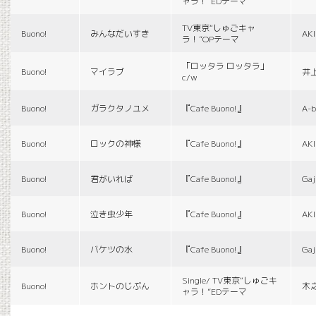
ャラ！”EDテーマ
TV東京“しゅごキャ
Buono!
みんなだいすき
AK
ラ！”OPテーマ
「ロッタラ ロッタラ」
Buono!
マイラブ
井
c/w
Buono!
ガラクタノユメ
『Cafe Buono!』
A-b
Buono!
ロックの神様
『Cafe Buono!』
AK
Buono!
君がいれば
『Cafe Buono!』
Gaj
Buono!
泣き虫少年
『Cafe Buono!』
AK
Buono!
バケツの水
『Cafe Buono!』
Gaj
Single/ TV東京“しゅごキ
Buono!
ホントのじぶん
木
ャラ！”EDテーマ