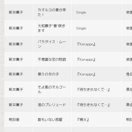
カオルコの夏が来
新井薫子
Single
岩
た！
大和撫子“春”咲き
新井薫子
Single
岩
ます
パラダイス・ムー
新井薫子
『Karappo』
岩
ン
新井薫子
不思議な恋の物語
『Karappo』
岩
新井薫子
第３の女の子
『Karappo』
見
そよ風のオルゴー
新井薫子
『待ちきれなくて…』
黒
ル
新井薫子
渚のプレリュード
『待ちきれなくて…』
黒
明日香
誰もいない部屋
『橋Ⅱ』
明