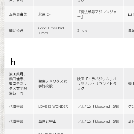
音、さな
ック
『魔法戦隊マジレンジャ
五條真由美
永遠に…
山
ー』
Good Times Bad
郷ひろみ
Single
真
Times
h
濱田菜月、
橋口佳奈、
映画『トラペジウム』オ
聖南テネリタス女
聖南テネリ
リジナル・サウンドトラ
横
学院校歌
タス女学院
ック
生徒一同
花澤香菜
LOVE IS WONDER
アルバム『blossom』収録
ケ
花澤香菜
草原と宇宙
アルバム『blossom』収録
ミ