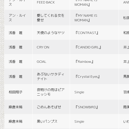
FEED BACK
AN
ス
WOMAN』
アン・ルイ
愛してくれる女を
『MY NAME IS
松
ス
愛せ
WOMAN』
浅香 唯
天使のようなヤツ
『CONTRAST』
和
浅香 唯
CRY ON
『CANDID GIRL』
井
浅香 唯
GOAL
『Rainbow』
井
あぶないサタディ
浅香 唯
『Crystal Eyes』
馬
ナイト
夜明けの雨はピア
相田翔子
Single
羽
ニッシモ
麻倉未稀
ごめんあそばせ
『SNOWBIRD』
筒
麻倉未稀
黒いパンプス
Single
い