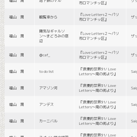
福山 潤
地下鉄のマル
ザ
市ロマンチッ区』
『Love Letters２〜パリ
福山 潤
観覧車から
ザ
市ロマンチッ区』
陽気なギャルソ
『Love Letters２〜パリ
福山 潤
ン〜まどろみの窓
ザ
市ロマンチッ区』
辺
『Love Letters２〜パリ
福山 潤
＠caf_
ザ
市ロマンチッ区』
『浪漫的世界31/ Love
福山 潤
to do list
Sai
Letters〜南の街より』
『浪漫的世界31/ Love
福山 潤
アマゾン河
Sai
Letters〜南の街より』
『浪漫的世界31/ Love
福山 潤
アンデス
Sai
Letters〜南の街より』
『浪漫的世界31/ Love
福山 潤
カーニバル
Sai
Letters〜南の街より』
『浪漫的世界31/ Love