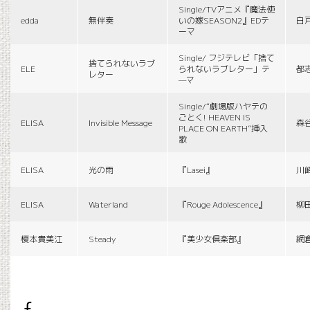
Single/TVアニメ『魔法使
edda
無伴奏
いの嫁SEASON2』EDテ
白
ーマ
Single/ フジテレビ「捨て
捨てられないラブ
ELE
られないラブレター」テ
都
レター
—マ
Single/“劇場版ハヤテの
ごとく! HEAVEN IS
ELISA
Invisible Message
森
PLACE ON EARTH”挿入
歌
ELISA
光の雨
『Lasei』
川
ELISA
Waterland
『Rouge Adolescence』
柳
榎本貴美江
Steady
『美少女倶楽部』
網