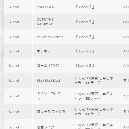
Buono!
I NEED YOU
『Buono!２』
AK
OVER THE
Buono!
『Buono!２』
Gaj
RAINBOW
Buono!
You're My Friend
『Buono!２』
AK
Buono!
キラキラ
『Buono!２』
AK
Buono!
ゴール（共作）
『Buono!２』
AK
Single/ TV東京“しゅごキ
Buono!
Kiss! Kiss! Kiss!
井
ャラ！”EDテーマ
ガチンコでいこ
Single/ TV東京“しゅごキ
Buono!
ム
う！
ャラ！”EDテーマ
Single/ TV東京“しゅごキ
Buono!
ロッタラ ロッタラ
井
ャラ！”EDテーマ
Single/ TV東京“しゅごキ
Buono!
恋愛ライダー
AK