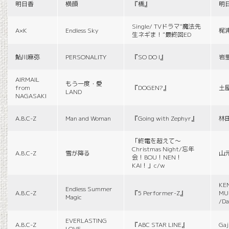
明日香
横顔
『橋』
明
Single/ TVドラマ“魔法先
A×K
Endless Sky
梶
生ネギま！”最終回ED
鮎川麻弥
PERSONALITY
『SO DO I』
岩
AIRMAIL
もう一度・愛
from
『DOGEN?』
土
LAND
NAGASAKI
A.B.C-Z
Man and Woman
『Going with Zephyr』
林
「終電を超えて～
Christmas Night/忘年
A.B.C-Z
雪が降る
山
会！BOU！NEN！
KAI！」c/w
KE
Endless Summer
A.B.C-Z
『5 Performer-Z』
MUS
Magic
/Da
EVERLASTING
A.B.C-Z
『ABC STAR LINE』
Gaj
LOVE