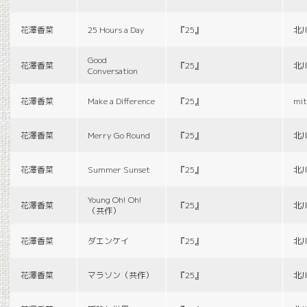
花澤香菜
25 Hours a Day
『25』
北
Good
花澤香菜
『25』
北
Conversation
花澤香菜
Make a Difference
『25』
mit
花澤香菜
Merry Go Round
『25』
北
花澤香菜
Summer Sunset
『25』
北
Young Oh! Oh!
花澤香菜
『25』
北
（共作）
花澤香菜
ダエンケイ
『25』
北
花澤香菜
マラソン（共作）
『25』
北