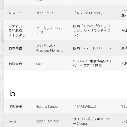
Sa
A.B.C-Z
メクルメク
『A.B.Sea Market』
進/
甘束まお、
映画『トラペジウム』オ
キャンディストラ
星村麻衣、
リジナル・サウンドトラ
横
イプ
木下ひより
ック
たからもの〜
有坂美香
映画 “クヌート”ED テーマ
鳥
Precious Moment
Single/ TV東京“無限のリ
有坂美香
dis-
M.R
ヴァイアス”主題歌
b
伴都美子
Before Sunset
『FAREWELL』
TS
サイクルボディキャンペ
Be-２
BODY HUNTER
小
ーンsong