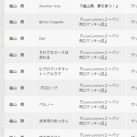
福山 潤
Another Kiss
『福山潤、愛を歌う！』
ザ
『Love Letters２〜パリ
福山 潤
@Ste-Chapelle
ザ
市ロマンチッ区』
『Love Letters２〜パリ
福山 潤
Dali
ザ
市ロマンチッ区』
それでもセーヌは
『Love Letters２〜パリ
福山 潤
ザ
流れる
市ロマンチッ区』
ヒゲのマリオネッ
『Love Letters２〜パリ
福山 潤
ザ
ト〜アルラマ
市ロマンチッ区』
『Love Letters２〜パリ
福山 潤
プロローグ
ザ
市ロマンチッ区』
『Love Letters２〜パリ
福山 潤
ペルノー
ザ
市ロマンチッ区』
『Love Letters２〜パリ
福山 潤
古本市のおっさん
ザ
市ロマンチッ区』
『Love Letters２〜パリ