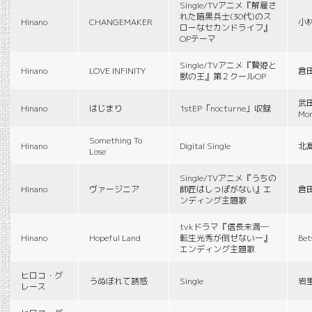
Single/TVアニメ『解雇さ
れた暗黒兵士(30代)のス
Hinano
CHANGEMAKER
小
ローなセカンドライフ』
OPテーマ
Single/TVアニメ『贄姫と
Hinano
LOVE INFINITY
倉
獣の王』第２クールOP
武田
Hinano
はじまり
1stEP「nocturne」収録
Mon
Something To
Hinano
Digital Single
北
Lose
Single/TVアニメ『うちの
Hinano
ヴァージニア
師匠はしっぽがない』エ
倉
ンディング主題歌
tvkドラマ『信長未満―
Hinano
Hopeful Land
転生光秀が倒せないー』
Be
エンディング主題歌
ヒロコ・グ
うぬぼれて誘惑
Single
岩
レース