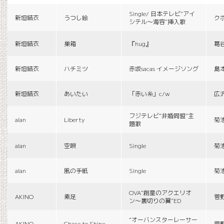
Single/ 日本テレビ“アイ
新垣結衣
うつし絵
ク
シテル〜海容”挿入歌
新垣結衣
巣箱
『hug』
葛
新垣結衣
ハチミツ
赤坂sacas イメージソング
島
新垣結衣
あいたい
「赤い糸」c/w
広
フジテレビ“非婚同盟”主
alan
Liberty
菊
題歌
alan
空唄
Single
菊
alan
風の手紙
Single
菊
OVA“創星のアクエリオ
AKINO
素足
菅
ン〜裏切りの翼”ED
“オーバンスターレーサー
AKINO
Chace to Shine
菅