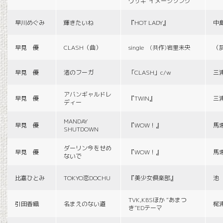
ウサギ”イメージソング
早川めぐみ
輝きたいね
『HOT LADY』
中
早見 優
CLASH（曲）
single (共作)岩里未央
（
早見 優
渚のフーガ
「CLASH」c/w
三
アバンギャルドレ
早見 優
『TWIN』
三
ディー
MANDAY
早見 優
『WOW！』
馬
SHUTDOWN
ダーリン今をせめ
早見 優
『WOW！』
馬
ないで
比嘉ひとみ
TOKYO恋DOCHU
『美少女倶楽部』
池
TVK,KBSほか “あまつ
引田香織
名まえのない道
梶
き”EDテーマ