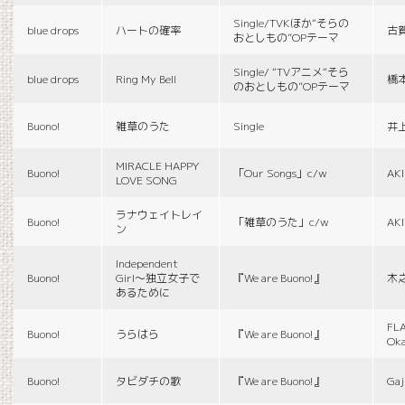
Single/TVKほか“そらの
blue drops
ハートの確率
古
おとしもの”OPテーマ
Single/ “TVアニメ“そら
blue drops
Ring My Bell
橋
のおとしもの”OPテーマ
Buono!
雑草のうた
Single
井
MIRACLE HAPPY
Buono!
「Our Songs」c/w
AK
LOVE SONG
ラナウェイトレイ
Buono!
「雑草のうた」c/w
AK
ン
Independent
Buono!
Girl〜独立女子で
『We are Buono!』
木
あるために
FLA
Buono!
うらはら
『We are Buono!』
Ok
Buono!
タビダチの歌
『We are Buono!』
Gaj