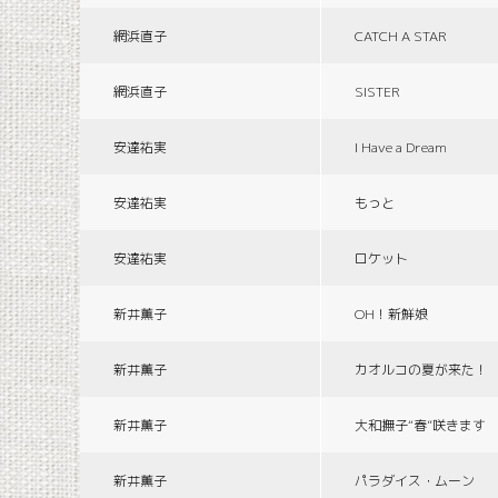
網浜直子
CATCH A STAR
網浜直子
SISTER
安達祐実
I Have a Dream
安達祐実
もっと
安達祐実
ロケット
新井薫子
OH！新鮮娘
新井薫子
カオルコの夏が来た！
新井薫子
大和撫子“春”咲きます
新井薫子
パラダイス・ムーン