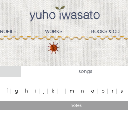
ROFILE
WORKS
BOOKS & CD
songs
f
g
h
i
j
k
l
m
n
o
p
r
s
notes