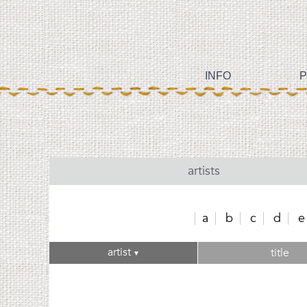
INFO
P
artists
a
b
c
d
e
artist
title
▼