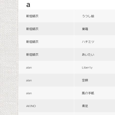
a
新垣結衣
うつし絵
新垣結衣
巣箱
新垣結衣
ハチミツ
新垣結衣
あいたい
alan
Liberty
alan
空唄
alan
風の手紙
AKINO
素足