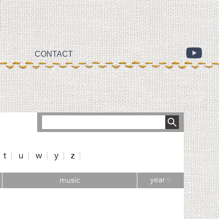
CONTACT
t
u
w
y
z
year
music
▽