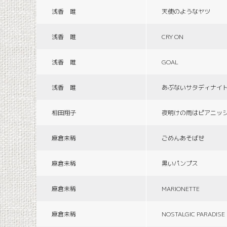
浅香 唯
天使のようなヤツ
浅香 唯
CRY ON
浅香 唯
GOAL
浅香 唯
あぶないサタディナイ
相田翔子
夜明けの雨はピアニッ
麻倉未稀
ごめんあそばせ
麻倉未稀
黒いパンプス
麻倉未稀
MARIONETTE
麻倉未稀
NOSTALGIC PARADISE