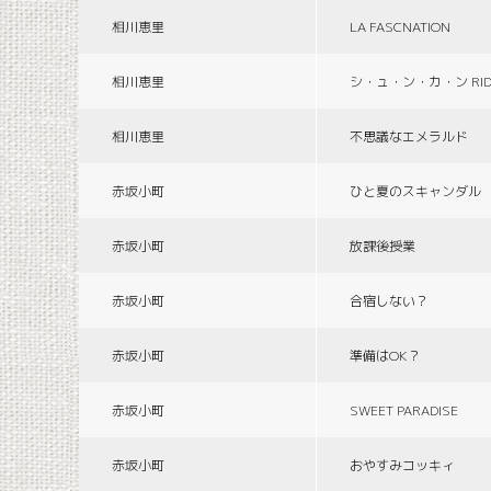
相川恵里
LA FASCNATION
相川恵里
シ・ュ・ン・カ・ン RID
相川恵里
不思議なエメラルド
赤坂小町
ひと夏のスキャンダル
赤坂小町
放課後授業
赤坂小町
合宿しない？
赤坂小町
準備はOK？
赤坂小町
SWEET PARADISE
赤坂小町
おやすみコッキィ