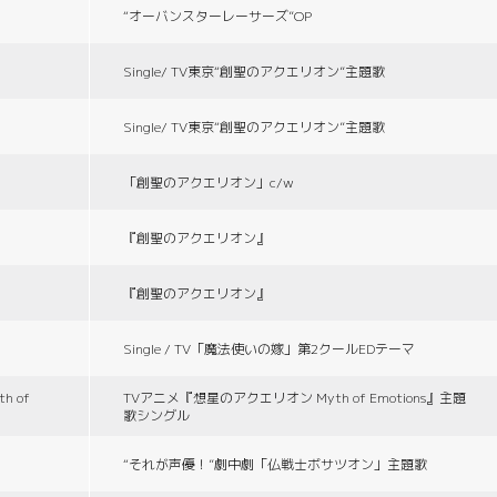
“オーバンスターレーサーズ”OP
Single/ TV東京“創聖のアクエリオン”主題歌
Single/ TV東京“創聖のアクエリオン”主題歌
「創聖のアクエリオン」c/w
『創聖のアクエリオン』
『創聖のアクエリオン』
Single / TV「魔法使いの嫁」第2クールEDテーマ
 of
TVアニメ『想星のアクエリオン Myth of Emotions』主題
歌シングル
“それが声優！”劇中劇「仏戦士ボサツオン」主題歌