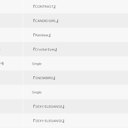
『CONTRAST』
『CANDID GIRL』
『Rainbow』
ト
『Crystal Eyes』
シモ
Single
『SNOWBIRD』
Single
『SEXY ELEGANSE』
『SEXY ELEGANSE』