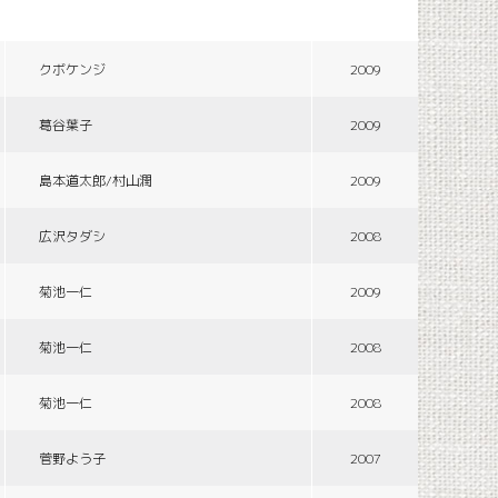
クボケンジ
2009
葛谷葉子
2009
島本道太郎/村山潤
2009
広沢タダシ
2008
菊池一仁
2009
菊池一仁
2008
菊池一仁
2008
菅野よう子
2007