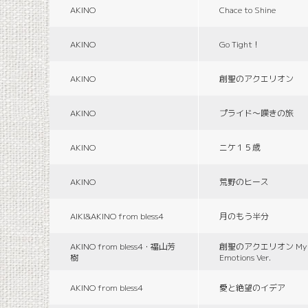
AKINO
Chace to Shine
AKINO
Go Tight！
AKINO
創聖のアクエリオン
AKINO
プライド〜嘆きの旅
AKINO
ニケ１５歳
AKINO
荒野のヒース
AIKI&AKINO from bless4
月のもう半分
AKINO from bless4・福山芳
創聖のアクエリオン Myth
樹
Emotions Ver.
AKINO from bless4
愛と絶望のイデア