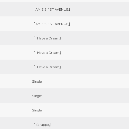
『AMIE'S 1ST AVENUE』
『AMIE'S 1ST AVENUE』
『I Have a Dream』
『I Have a Dream』
『I Have a Dream』
Single
Single
Single
『Karappo』