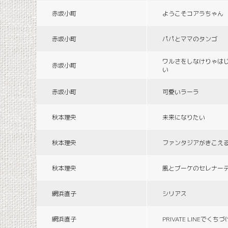
赤坂小町
ようこそコアラちゃん
赤坂小町
パパとママのタンゴ
ワルさをしなけりゃは
赤坂小町
い
赤坂小町
可愛いラーラ
秋本理央
未来になりたい
秋本理央
ファンタジアがきこえ
秋本理央
風とブーケのセレナー
網浜直子
シリアス
網浜直子
PRIVATE LINEでくち