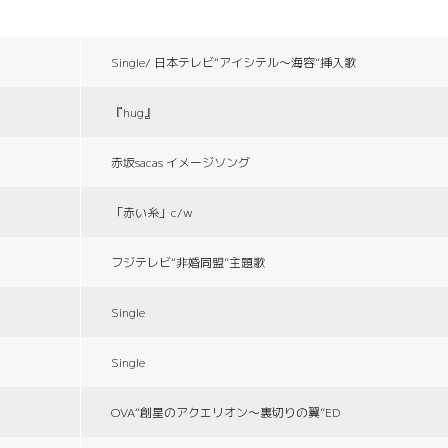
Single/ 日本テレビ“アイシテル〜海容”挿入歌
『hug』
赤坂sacas イメージソング
「赤い糸」c/w
フジテレビ“非婚同盟”主題歌
Single
Single
OVA“創星のアクエリオン〜裏切りの翼”ED