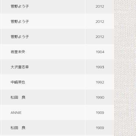
菅野よう子
2012
菅野よう子
2012
菅野よう子
2012
岩里未央
1984
大沢誉志幸
1993
中崎英也
1992
松田 良
1990
ANNIE
1989
松田 良
1989