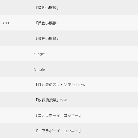
『黄色い麒麟』
E ON
『黄色い麒麟』
『黄色い麒麟』
Single
Single
「ひと夏のスキャンダル」c/w
「放課後授業」c/w
『コアラボーイ・コッキー』
『コアラボーイ・コッキー』