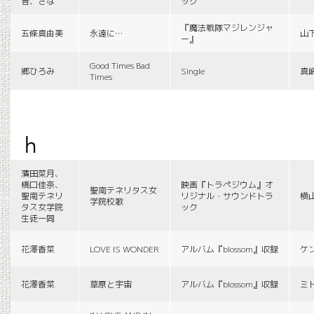
音、さな
ック
『魔法戦隊マジレンジャ
五條真由美
永遠に…
山
ー』
Good Times Bad
郷ひろみ
Single
真
Times
h
濱田菜月、
橋口佳奈、
映画『トラペジウム』オ
聖南テネリタス女
聖南テネリ
リジナル・サウンドトラ
横
学院校歌
タス女学院
ック
生徒一同
花澤香菜
LOVE IS WONDER
アルバム『blossom』収録
ケ
花澤香菜
草原と宇宙
アルバム『blossom』収録
ミ