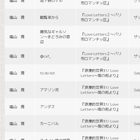
福山 潤
地下鉄のマル
ザ
市ロマンチッ区』
『Love Letters２〜パリ
福山 潤
観覧車から
ザ
市ロマンチッ区』
陽気なギャルソ
『Love Letters２〜パリ
福山 潤
ン〜まどろみの窓
ザ
市ロマンチッ区』
辺
『Love Letters２〜パリ
福山 潤
＠caf_
ザ
市ロマンチッ区』
『浪漫的世界31/ Love
福山 潤
to do list
Sai
Letters〜南の街より』
『浪漫的世界31/ Love
福山 潤
アマゾン河
Sai
Letters〜南の街より』
『浪漫的世界31/ Love
福山 潤
アンデス
Sai
Letters〜南の街より』
『浪漫的世界31/ Love
福山 潤
カーニバル
Sai
Letters〜南の街より』
『浪漫的世界31/ Love