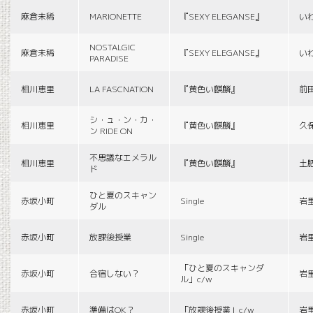
麻倉未稀
MARIONETTE
『SEXY ELEGANSE』
い
NOSTALGIC
麻倉未稀
『SEXY ELEGANSE』
い
PARADISE
相川恵里
LA FASCNATION
『黄色い麒麟』
前
シ・ュ・ン・カ・
相川恵里
『黄色い麒麟』
久
ン RIDE ON
不思議なエメラル
相川恵里
『黄色い麒麟』
土
ド
ひと夏のスキャン
赤坂小町
Single
岩
ダル
赤坂小町
放課後授業
Single
岩
「ひと夏のスキャンダ
赤坂小町
合宿しない？
岩
ル」c/w
赤坂小町
準備はOK？
「放課後授業」c/w
岩