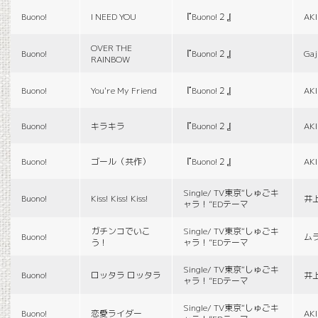
Buono!
I NEED YOU
『Buono!２』
AK
OVER THE
Buono!
『Buono!２』
Gaj
RAINBOW
Buono!
You're My Friend
『Buono!２』
AK
Buono!
キラキラ
『Buono!２』
AK
Buono!
ゴール（共作）
『Buono!２』
AK
Single/ TV東京“しゅごキ
Buono!
Kiss! Kiss! Kiss!
井
ャラ！”EDテーマ
ガチンコでいこ
Single/ TV東京“しゅごキ
Buono!
ム
う！
ャラ！”EDテーマ
Single/ TV東京“しゅごキ
Buono!
ロッタラ ロッタラ
井
ャラ！”EDテーマ
Single/ TV東京“しゅごキ
Buono!
恋愛ライダー
AK