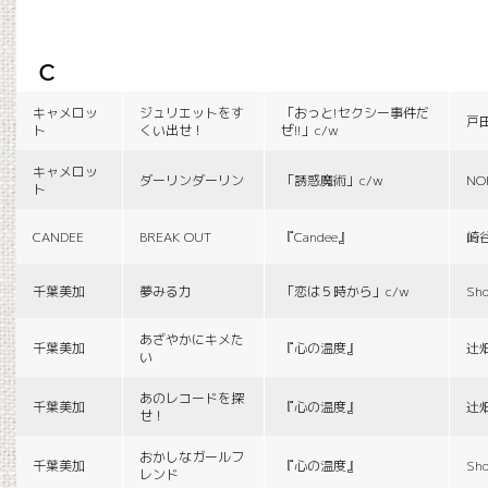
c
キャメロッ
ジュリエットをす
「おっと!セクシー事件だ
戸
ト
くい出せ！
ぜ!!」c/w
キャメロッ
ダーリンダーリン
「誘惑魔術」c/w
NO
ト
CANDEE
BREAK OUT
『Candee』
崎
千葉美加
夢みる力
「恋は５時から」c/w
Sho
あざやかにキメた
千葉美加
『心の温度』
辻
い
あのレコードを探
千葉美加
『心の温度』
辻
せ！
おかしなガールフ
千葉美加
『心の温度』
Sho
レンド