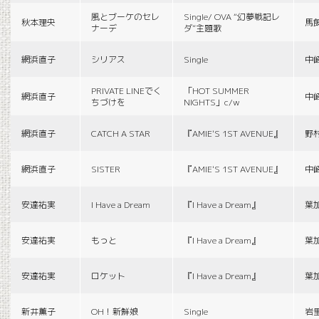
風とブーケのセレ
Single/ OVA “幻夢戦記レ
秋本理央
馬
ナーデ
ダ”主題歌
網浜直子
シリアス
Single
中
PRIVATE LINEでく
「HOT SUMMER
網浜直子
中
ちづけを
NIGHTS」c/w
網浜直子
CATCH A STAR
『AMIE'S 1ST AVENUE』
野
網浜直子
SISTER
『AMIE'S 1ST AVENUE』
中
安達祐実
I Have a Dream
『I Have a Dream』
葉
安達祐実
もっと
『I Have a Dream』
葉
安達祐実
ロケット
『I Have a Dream』
葉
新井薫子
OH！新鮮娘
Single
岩