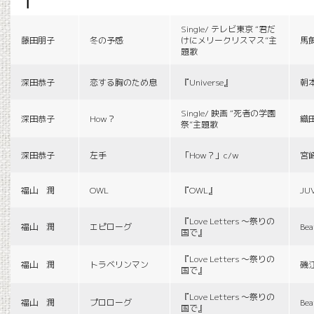
f
Single/ テレビ東京 “君だ
藤田朋子
冬の予感
けにメリークリスマス”主
馬
題歌
深田恭子
恋する胸のため息
『Universe』
朝
Single/ 映画 “死者の学園
深田恭子
How？
織
祭”主題歌
深田恭子
左手
「How？」c/w
宮
福山 潤
OWL
『OWL』
JU
『Love Letters 〜祭りの
福山 潤
エピローグ
Bea
国で』
『Love Letters 〜祭りの
福山 潤
トラベリンマン
磯
国で』
『Love Letters 〜祭りの
福山 潤
プロローグ
Bea
国で』