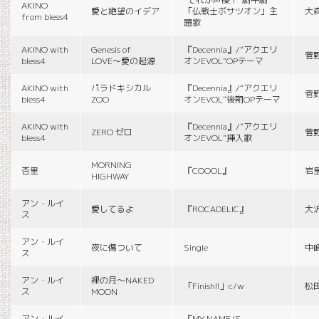
AKINO
愛と絶望のイデア
「仏戦士ボサツオン」主
大
from bless4
題歌
AKINO with
Genesis of
『Decennia』/“アクエリ
菅
bless4
LOVE〜愛の起源
オンEVOL”OPテーマ
AKINO with
パラドキシカル
『Decennia』/“アクエリ
菅
bless4
ZOO
オンEVOL”後期OPテーマ
AKINO with
『Decennia』/“アクエリ
ZERO ゼロ
菅
bless4
オンEVOL”挿入歌
MORNING
杏里
『COOOL』
岩
HIGHWAY
アン・ルイ
愛してるよ
『ROCADELIC』
大
ス
アン・ルイ
夜に傷ついて
Single
中
ス
アン・ルイ
裸の月〜NAKED
「Finish!!」c/w
松
ス
MOON
アン・ルイ
『MY NAME IS