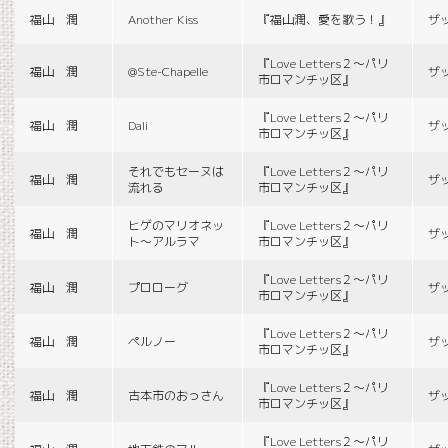
福山 潤
Another Kiss
『福山潤、愛を歌う！』
ザ
『Love Letters２〜パリ
福山 潤
@Ste-Chapelle
ザ
市ロマンチッ区』
『Love Letters２〜パリ
福山 潤
Dali
ザ
市ロマンチッ区』
それでもセーヌは
『Love Letters２〜パリ
福山 潤
ザ
流れる
市ロマンチッ区』
ヒゲのマリオネッ
『Love Letters２〜パリ
福山 潤
ザ
ト〜アルラマ
市ロマンチッ区』
『Love Letters２〜パリ
福山 潤
プロローグ
ザ
市ロマンチッ区』
『Love Letters２〜パリ
福山 潤
ペルノー
ザ
市ロマンチッ区』
『Love Letters２〜パリ
福山 潤
古本市のおっさん
ザ
市ロマンチッ区』
『Love Letters２〜パリ