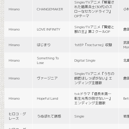
Single/TVアニメ『解雇さ
れた暗黒兵士(30代)のス
Hinano
CHANGEMAKER
小
ローなセカンドライフ』
OPテーマ
Single/TVアニメ『贄姫と
Hinano
LOVE INFINITY
倉
獣の王』第２クールOP
武田
Hinano
はじまり
1stEP「nocturne」収録
Mon
Something To
Hinano
Digital Single
北
Lose
Single/TVアニメ『うちの
Hinano
ヴァージニア
師匠はしっぽがない』エ
倉
ンディング主題歌
tvkドラマ『信長未満―
Hinano
Hopeful Land
転生光秀が倒せないー』
Be
エンディング主題歌
ヒロコ・グ
うぬぼれて誘惑
Single
岩
レース