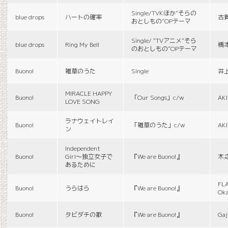
Single/TVKほか“そらの
blue drops
ハートの確率
古
おとしもの”OPテーマ
Single/ “TVアニメ“そら
blue drops
Ring My Bell
橋
のおとしもの”OPテーマ
Buono!
雑草のうた
Single
井
MIRACLE HAPPY
Buono!
「Our Songs」c/w
AK
LOVE SONG
ラナウェイトレイ
Buono!
「雑草のうた」c/w
AK
ン
Independent
Buono!
Girl〜独立女子で
『We are Buono!』
木
あるために
FLA
Buono!
うらはら
『We are Buono!』
Ok
Buono!
タビダチの歌
『We are Buono!』
Gaj