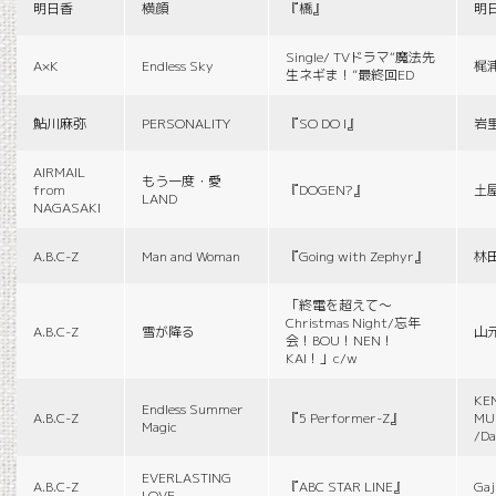
明日香
横顔
『橋』
明
Single/ TVドラマ“魔法先
A×K
Endless Sky
梶
生ネギま！”最終回ED
鮎川麻弥
PERSONALITY
『SO DO I』
岩
AIRMAIL
もう一度・愛
from
『DOGEN?』
土
LAND
NAGASAKI
A.B.C-Z
Man and Woman
『Going with Zephyr』
林
「終電を超えて～
Christmas Night/忘年
A.B.C-Z
雪が降る
山
会！BOU！NEN！
KAI！」c/w
KE
Endless Summer
A.B.C-Z
『5 Performer-Z』
MUS
Magic
/Da
EVERLASTING
A.B.C-Z
『ABC STAR LINE』
Gaj
LOVE