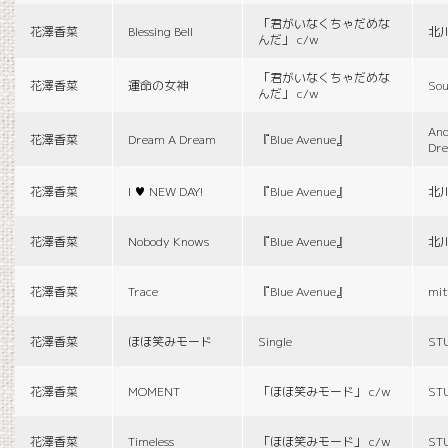
「君がいなくちゃだめな
花澤香菜
Blessing Bell
北
んだ」 c/w
「君がいなくちゃだめな
花澤香菜
運命の女神
Sou
んだ」 c/w
And
花澤香菜
Dream A Dream
『Blue Avenue』
Dr
花澤香菜
I ♥ NEW DAY!
『Blue Avenue』
北
花澤香菜
Nobody Knows
『Blue Avenue』
北
花澤香菜
Trace
『Blue Avenue』
mit
花澤香菜
ほほ笑みモード
Single
ST
花澤香菜
MOMENT
「ほほ笑みモード」 c/w
ST
花澤香菜
Timeless
「ほほ笑みモード」 c/w
ST