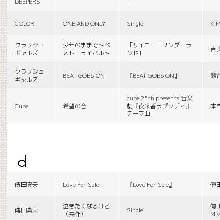
DEEPERS
COLOR
ONE AND ONLY
Single
KI
クラッシュ
少年のままで〜ベ
「サイコー！ワンダーラ
吉
ギャルズ
スト・ライバル〜
ンド」
クラッシュ
BEAT GOES ON
『BEAT GOES ON』
熊
ギャルズ
cube 25th presents 音楽
Cube
希望の音
劇『夜来香ラプソディ』
本
テーマ曲
d
傳田真央
Love For Sale
『Love For Sale』
傳
泣きたくなるけど
傳田
傳田真央
Single
（共作）
Miy