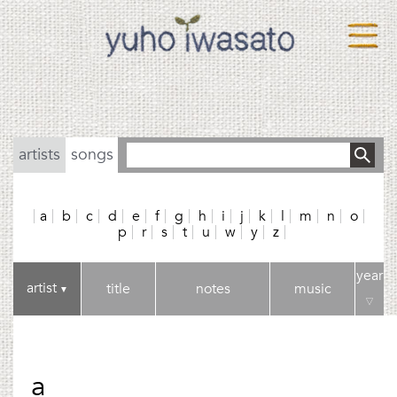
artists
songs
a
b
c
d
e
f
g
h
i
j
k
l
m
n
o
p
r
s
t
u
w
y
z
year
artist
title
notes
music
▼
▽
a