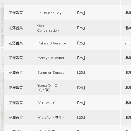
花澤香菜
25 Hours a Day
『25』
北
Good
花澤香菜
『25』
北
Conversation
花澤香菜
Make a Difference
『25』
mit
花澤香菜
Merry Go Round
『25』
北
花澤香菜
Summer Sunset
『25』
北
Young Oh! Oh!
花澤香菜
『25』
北
（共作）
花澤香菜
ダエンケイ
『25』
北
花澤香菜
マラソン（共作）
『25』
北