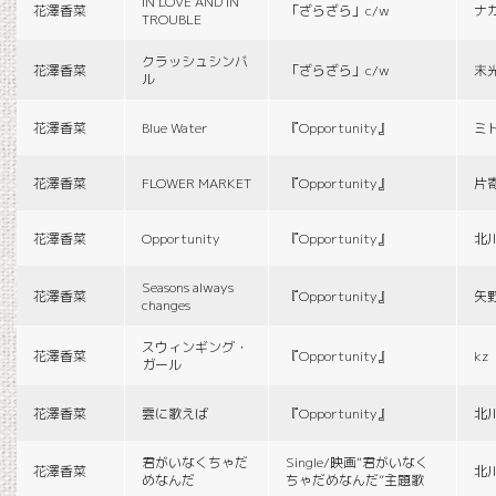
IN LOVE AND IN
花澤香菜
「ざらざら」c/w
ナ
TROUBLE
クラッシュシンバ
花澤香菜
「ざらざら」c/w
末
ル
花澤香菜
Blue Water
『Opportunity』
ミ
花澤香菜
FLOWER MARKET
『Opportunity』
片
花澤香菜
Opportunity
『Opportunity』
北
Seasons always
花澤香菜
『Opportunity』
矢
changes
スウィンギング・
花澤香菜
『Opportunity』
kz
ガール
花澤香菜
雲に歌えば
『Opportunity』
北
君がいなくちゃだ
Single/映画“君がいなく
花澤香菜
北
めなんだ
ちゃだめなんだ”主題歌