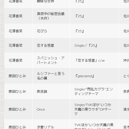
花澤香菜
曖昧な世界
『25』
北
真夜中の秘密会議
花澤香菜
『25』
北
（共作）
花澤香菜
花びら
『25』
北
花澤香菜
恋する惑星
Single／『25』
北
スパニッシュ・ア
花澤香菜
「恋する惑星」c/w
沖
パートメント
ルシファーと言う
原田ひとみ
『glanzend』
と
名の翼
Single/“閃乱カグラ”エン
原田ひとみ
疾走論
奈
ディングテーマ
Single/TVKほか“いつか
原田ひとみ
Once
天魔の黒ウサギ”OPテー
清
マ
TVKほか“いつか天魔の黒
原田ひとみ
求愛リアル
吉