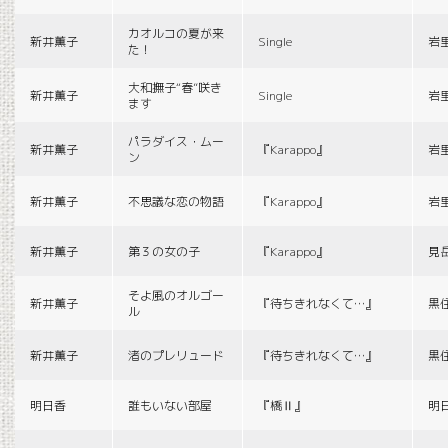
カオルコの夏が来
新井薫子
Single
岩
た！
大和撫子“春”咲き
新井薫子
Single
岩
ます
パラダイス・ムー
新井薫子
『Karappo』
岩
ン
新井薫子
不思議な恋の物語
『Karappo』
岩
新井薫子
第３の女の子
『Karappo』
見
そよ風のオルゴー
新井薫子
『待ちきれなくて…』
黒
ル
新井薫子
渚のプレリュード
『待ちきれなくて…』
黒
明日香
誰もいない部屋
『橋Ⅱ』
明