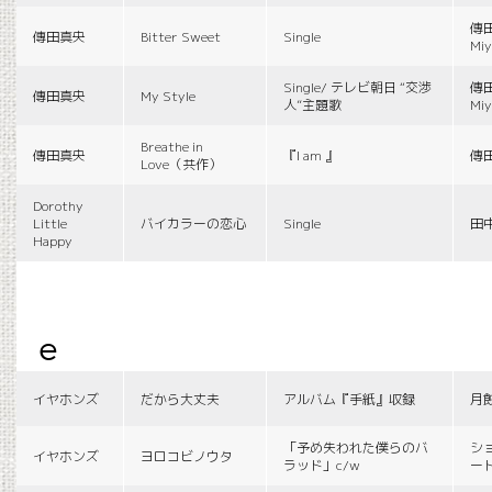
傳田
傳田真央
Bitter Sweet
Single
Miy
Single/ テレビ朝日 “交渉
傳田
傳田真央
My Style
人”主題歌
Miy
Breathe in
傳田真央
『I am 』
傳
Love（共作）
Dorothy
Little
バイカラーの恋心
Single
田
Happy
e
イヤホンズ
だから大丈夫
アルバム『手紙』収録
月
「予め失われた僕らのバ
シ
イヤホンズ
ヨロコビノウタ
ラッド」c/w
ー