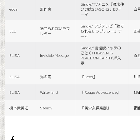
Single/TVアニメ『魔法使
edda
無伴奏
いの嫁SEASON2』EDテ
白
ーマ
Single/ フジテレビ「捨て
捨てられないラブ
ELE
られないラブレター」テ
都
レター
—マ
Single/“劇場版ハヤテの
ごとく! HEAVEN IS
ELISA
Invisible Message
森
PLACE ON EARTH”挿入
歌
ELISA
光の雨
『Lasei』
川
ELISA
Waterland
『Rouge Adolescence』
柳
榎本貴美江
Steady
『美少女倶楽部』
網