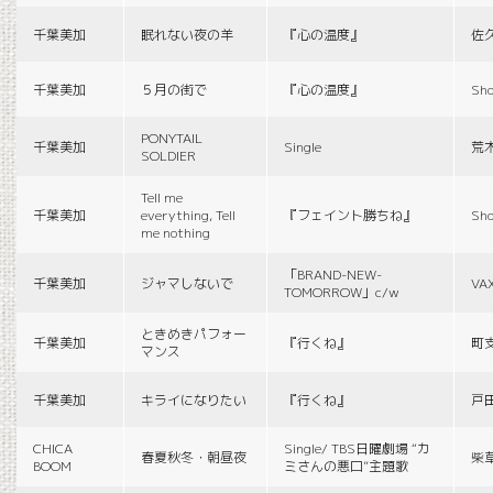
千葉美加
眠れない夜の羊
『心の温度』
佐
千葉美加
５月の街で
『心の温度』
Sho
PONYTAIL
千葉美加
Single
荒
SOLDIER
Tell me
千葉美加
everything, Tell
『フェイント勝ちね』
Sho
me nothing
「BRAND-NEW-
千葉美加
ジャマしないで
VA
TOMORROW」c/w
ときめきパフォー
千葉美加
『行くね』
町
マンス
千葉美加
キライになりたい
『行くね』
戸
CHICA
Single/ TBS日曜劇場 “カ
春夏秋冬・朝昼夜
柴
BOOM
ミさんの悪口”主題歌