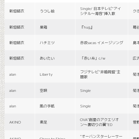
Single/ 日本テレビ“アイ
新垣結衣
うつし絵
ク
シテル〜海容”挿入歌
新垣結衣
巣箱
『hug』
葛
新垣結衣
ハチミツ
赤坂sacas イメージソング
島
新垣結衣
あいたい
「赤い糸」c/w
広
フジテレビ“非婚同盟”主
alan
Liberty
菊
題歌
alan
空唄
Single
菊
alan
風の手紙
Single
菊
OVA“創星のアクエリオ
AKINO
素足
菅
ン〜裏切りの翼”ED
“オーバンスターレーサー
AKINO
Chace to Shine
菅