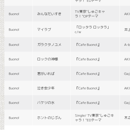
ャラ！”EDテーマ
TV東京“しゅごキャ
Buono!
みんなだいすき
AK
ラ！”OPテーマ
「ロッタラ ロッタラ」
Buono!
マイラブ
井
c/w
Buono!
ガラクタノユメ
『Cafe Buono!』
A-b
Buono!
ロックの神様
『Cafe Buono!』
AK
Buono!
君がいれば
『Cafe Buono!』
Gaj
Buono!
泣き虫少年
『Cafe Buono!』
AK
Buono!
バケツの水
『Cafe Buono!』
Gaj
Single/ TV東京“しゅごキ
Buono!
ホントのじぶん
木
ャラ！”EDテーマ