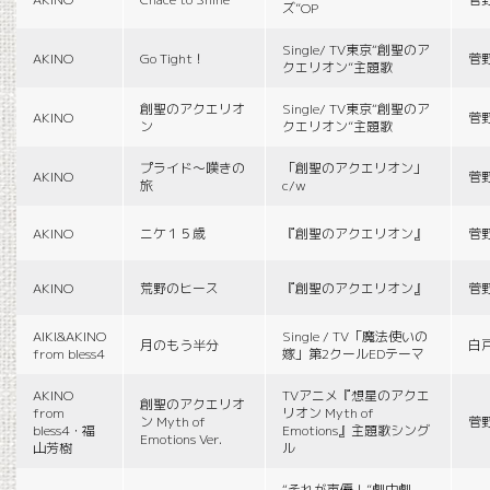
ズ”OP
Single/ TV東京“創聖のア
AKINO
Go Tight！
菅
クエリオン”主題歌
創聖のアクエリオ
Single/ TV東京“創聖のア
AKINO
菅
ン
クエリオン”主題歌
プライド〜嘆きの
「創聖のアクエリオン」
AKINO
菅
旅
c/w
AKINO
ニケ１５歳
『創聖のアクエリオン』
菅
AKINO
荒野のヒース
『創聖のアクエリオン』
菅
AIKI&AKINO
Single / TV「魔法使いの
月のもう半分
白
from bless4
嫁」第2クールEDテーマ
AKINO
TVアニメ『想星のアクエ
創聖のアクエリオ
from
リオン Myth of
ン Myth of
菅
bless4・福
Emotions』主題歌シング
Emotions Ver.
山芳樹
ル
“それが声優！”劇中劇