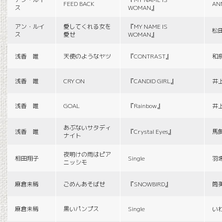
FEED BACK
AN
ス
WOMAN』
アン・ルイ
愛してくれる女を
『MY NAME IS
松
ス
愛せ
WOMAN』
浅香 唯
天使のようなヤツ
『CONTRAST』
和
浅香 唯
CRY ON
『CANDID GIRL』
井
浅香 唯
GOAL
『Rainbow』
井
あぶないサタディ
浅香 唯
『Crystal Eyes』
馬
ナイト
夜明けの雨はピア
相田翔子
Single
羽
ニッシモ
麻倉未稀
ごめんあそばせ
『SNOWBIRD』
筒
麻倉未稀
黒いパンプス
Single
い