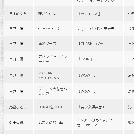
ウサギ”イメージソング
早川めぐみ
輝きたいね
『HOT LADY』
中
早見 優
CLASH（曲）
single (共作)岩里未央
（
早見 優
渚のフーガ
「CLASH」c/w
三
アバンギャルドレ
早見 優
『TWIN』
三
ディー
MANDAY
早見 優
『WOW！』
馬
SHUTDOWN
ダーリン今をせめ
早見 優
『WOW！』
馬
ないで
比嘉ひとみ
TOKYO恋DOCHU
『美少女倶楽部』
池
TVK,KBSほか “あまつ
引田香織
名まえのない道
梶
き”EDテーマ