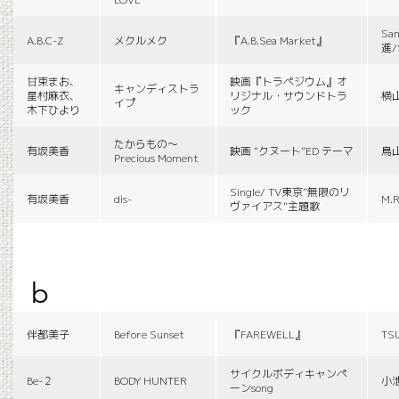
Sa
A.B.C-Z
メクルメク
『A.B.Sea Market』
進/
甘束まお、
映画『トラペジウム』オ
キャンディストラ
星村麻衣、
リジナル・サウンドトラ
横
イプ
木下ひより
ック
たからもの〜
有坂美香
映画 “クヌート”ED テーマ
鳥
Precious Moment
Single/ TV東京“無限のリ
有坂美香
dis-
M.R
ヴァイアス”主題歌
b
伴都美子
Before Sunset
『FAREWELL』
TS
サイクルボディキャンペ
Be-２
BODY HUNTER
小
ーンsong