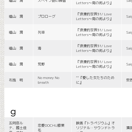
福山 潤
スペイン語の練習
Sai
Letters〜南の街より』
『浪漫的世界31/ Love
福山 潤
プロローグ
Sai
Letters〜南の街より』
『浪漫的世界31/ Love
福山 潤
列車
Sai
Letters〜南の街より』
『浪漫的世界31/ Love
福山 潤
海
Sai
Letters〜南の街より』
『浪漫的世界31/ Love
福山 潤
荒野
Sai
Letters〜南の街より』
No money No
““『愛した女たちのため
布施 明
安
breath
に』
g
五阿弥ル
映画『トラペジウム』オ
恋愛DOCHU膝栗
ナ、國土佳
リジナル・サウンドトラ
濱
毛