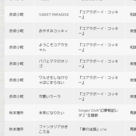
『コアラボーイ・コッキ
赤坂小町
SWEET PARADISE
和
ー』
『コアラボーイ・コッキ
赤坂小町
おやすみコッキィ
岩
ー』
ようこそコアラち
『コアラボーイ・コッキ
赤坂小町
和
ゃん
ー』
パパとママのタン
『コアラボーイ・コッキ
赤坂小町
岩
ゴ
ー』
ワルさをしなけり
『コアラボーイ・コッキ
赤坂小町
岩
ゃはじまらない
ー』
『コアラボーイ・コッキ
赤坂小町
可愛いラーラ
岩
ー』
Single/ OVA“幻夢戦記レ
秋本理央
未来になりたい
馬
ダ２”主題歌
ファンタジアがき
秋本理央
「夢の迷路」c/w
馬
こえる