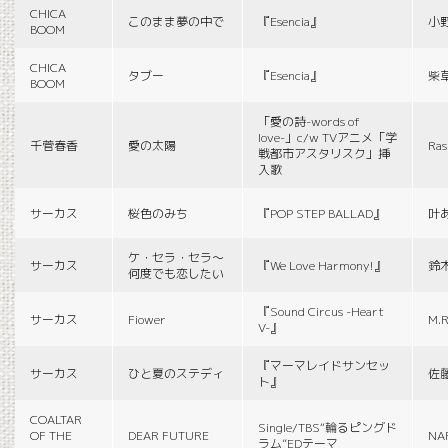
CHICA
このまま夢の中で
『Esencia』
小
BOOM
CHICA
タブー
『Esencia』
柴
BOOM
「愛の詩-words of
love-」c/w TVアニメ「学
千菅春香
愛の太陽
Ras
戦都市アスタリスク」挿
入歌
サーカス
桜色のみち
『POP STEP BALLAD』
叶
ケ・セラ・セラ〜
サーカス
『We Love Harmony!』
鈴
何度でも恋したい
『Sound Circus -Heart
サーカス
Fiower
M.R
V-』
『マーマレイドサンセッ
サーカス
ひと夏のステディ
佐
ト』
COALTAR
Single/TBS“輪るピングド
OF THE
DEAR FUTURE
NA
ラム”EDテーマ