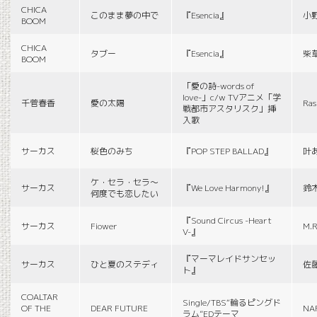
CHICA
このまま夢の中で
『Esencia』
小
BOOM
CHICA
タブー
『Esencia』
柴
BOOM
「愛の詩-words of
love-」c/w TVアニメ「学
千菅春香
愛の太陽
Ras
戦都市アスタリスク」挿
入歌
サーカス
桜色のみち
『POP STEP BALLAD』
叶
ケ・セラ・セラ〜
サーカス
『We Love Harmony!』
鈴
何度でも恋したい
『Sound Circus -Heart
サーカス
Fiower
M.R
V-』
『マーマレイドサンセッ
サーカス
ひと夏のステディ
佐
ト』
COALTAR
Single/TBS“輪るピングド
OF THE
DEAR FUTURE
NA
ラム”EDテーマ