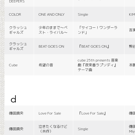
DEEPERS
COLOR
ONE AND ONLY
Single
KI
クラッシュ
少年のままで〜ベ
「サイコー！ワンダーラ
吉
ギャルズ
スト・ライバル〜
ンド」
クラッシュ
BEAT GOES ON
『BEAT GOES ON』
熊
ギャルズ
cube 25th presents 音楽
Cube
希望の音
劇『夜来香ラプソディ』
本
テーマ曲
d
傳田真央
Love For Sale
『Love For Sale』
傳
泣きたくなるけど
傳田
傳田真央
Single
（共作）
Miy