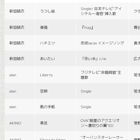
Single/ 日本テレビ“アイ
新垣結衣
うつし絵
ク
シテル〜海容”挿入歌
新垣結衣
巣箱
『hug』
葛
新垣結衣
ハチミツ
赤坂sacas イメージソング
島
新垣結衣
あいたい
「赤い糸」c/w
広
フジテレビ“非婚同盟”主
alan
Liberty
菊
題歌
alan
空唄
Single
菊
alan
風の手紙
Single
菊
OVA“創星のアクエリオ
AKINO
素足
菅
ン〜裏切りの翼”ED
“オーバンスターレーサー
AKINO
Chace to Shine
菅