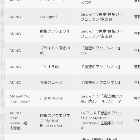
ズ”OP
Single/ TV東京“創聖のア
AKINO
Go Tight！
菅
クエリオン”主題歌
創聖のアクエリオ
Single/ TV東京“創聖のア
AKINO
菅
ン
クエリオン”主題歌
プライド〜嘆きの
「創聖のアクエリオン」
AKINO
菅
旅
c/w
AKINO
ニケ１５歳
『創聖のアクエリオン』
菅
AKINO
荒野のヒース
『創聖のアクエリオン』
菅
AIKI&AKINO
Single / TV「魔法使いの
月のもう半分
白
from bless4
嫁」第2クールEDテーマ
AKINO
TVアニメ『想星のアクエ
創聖のアクエリオ
from
リオン Myth of
ン Myth of
菅
bless4・福
Emotions』主題歌シング
Emotions Ver.
山芳樹
ル
“それが声優！”劇中劇