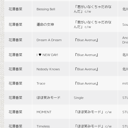
「君がいなくちゃだめな
花澤香菜
Blessing Bell
北
んだ」 c/w
「君がいなくちゃだめな
花澤香菜
運命の女神
Sou
んだ」 c/w
And
花澤香菜
Dream A Dream
『Blue Avenue』
Dr
花澤香菜
I ♥ NEW DAY!
『Blue Avenue』
北
花澤香菜
Nobody Knows
『Blue Avenue』
北
花澤香菜
Trace
『Blue Avenue』
mit
花澤香菜
ほほ笑みモード
Single
ST
花澤香菜
MOMENT
「ほほ笑みモード」 c/w
ST
花澤香菜
Timeless
「ほほ笑みモード」 c/w
ST