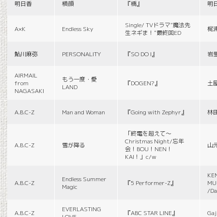
明日香
横顔
『橋』
明
Single/ TVドラマ“魔法先
A×K
Endless Sky
梶
生ネギま！”最終回ED
鮎川麻弥
PERSONALITY
『SO DO I』
岩
AIRMAIL
もう一度・愛
from
『DOGEN?』
土
LAND
NAGASAKI
A.B.C-Z
Man and Woman
『Going with Zephyr』
林
「終電を超えて～
Christmas Night/忘年
A.B.C-Z
雪が降る
山
会！BOU！NEN！
KAI！」c/w
KE
Endless Summer
A.B.C-Z
『5 Performer-Z』
MUS
Magic
/Da
EVERLASTING
A.B.C-Z
『ABC STAR LINE』
Gaj
LOVE