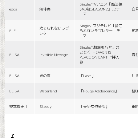
Single/TVアニメ『魔法使
edda
無伴奏
いの嫁SEASON2』EDテ
白
ーマ
Single/ フジテレビ「捨て
捨てられないラブ
ELE
られないラブレター」テ
都
レター
—マ
Single/“劇場版ハヤテの
ごとく! HEAVEN IS
ELISA
Invisible Message
森
PLACE ON EARTH”挿入
歌
ELISA
光の雨
『Lasei』
川
ELISA
Waterland
『Rouge Adolescence』
柳
榎本貴美江
Steady
『美少女倶楽部』
網