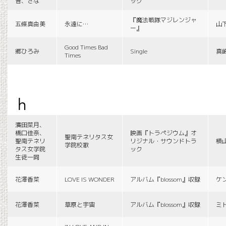
音、さな
ック
『魔法戦隊マジレンジャ
五條真由美
永遠に…
山
ー』
Good Times Bad
郷ひろみ
Single
真
Times
h
濱田菜月、
橋口佳奈、
映画『トラペジウム』オ
聖南テネリタス女
聖南テネリ
リジナル・サウンドトラ
横
学院校歌
タス女学院
ック
生徒一同
花澤香菜
LOVE IS WONDER
アルバム『blossom』収録
ケ
花澤香菜
草原と宇宙
アルバム『blossom』収録
ミ