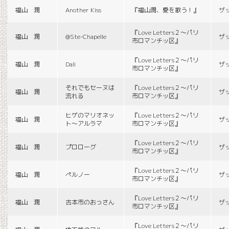
福山 潤
Another Kiss
『福山潤、愛を歌う！』
ザ
『Love Letters２〜パリ
福山 潤
@Ste-Chapelle
ザ
市ロマンチッ区』
『Love Letters２〜パリ
福山 潤
Dali
ザ
市ロマンチッ区』
それでもセーヌは
『Love Letters２〜パリ
福山 潤
ザ
流れる
市ロマンチッ区』
ヒゲのマリオネッ
『Love Letters２〜パリ
福山 潤
ザ
ト〜アルラマ
市ロマンチッ区』
『Love Letters２〜パリ
福山 潤
プロローグ
ザ
市ロマンチッ区』
『Love Letters２〜パリ
福山 潤
ペルノー
ザ
市ロマンチッ区』
『Love Letters２〜パリ
福山 潤
古本市のおっさん
ザ
市ロマンチッ区』
『Love Letters２〜パリ