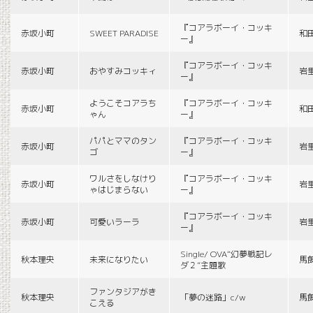
『コアラボーイ・コッキ
赤坂小町
SWEET PARADISE
和
ー』
『コアラボーイ・コッキ
赤坂小町
おやすみコッキィ
岩
ー』
ようこそコアラち
『コアラボーイ・コッキ
赤坂小町
和
ゃん
ー』
パパとママのタン
『コアラボーイ・コッキ
赤坂小町
岩
ゴ
ー』
ワルさをしなけり
『コアラボーイ・コッキ
赤坂小町
岩
ゃはじまらない
ー』
『コアラボーイ・コッキ
赤坂小町
可愛いラーラ
岩
ー』
Single/ OVA“幻夢戦記レ
秋本理央
未来になりたい
馬
ダ２”主題歌
ファンタジアがき
秋本理央
「夢の迷路」c/w
馬
こえる