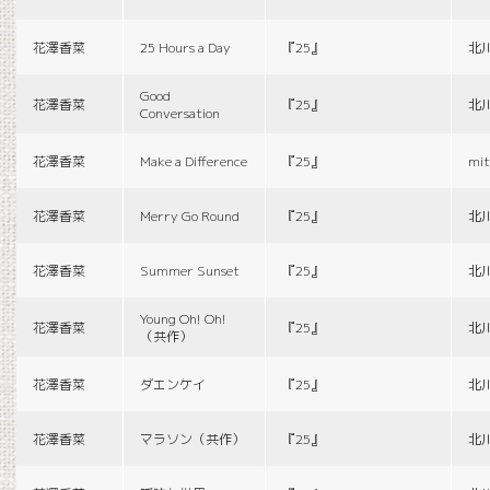
花澤香菜
25 Hours a Day
『25』
北
Good
花澤香菜
『25』
北
Conversation
花澤香菜
Make a Difference
『25』
mit
花澤香菜
Merry Go Round
『25』
北
花澤香菜
Summer Sunset
『25』
北
Young Oh! Oh!
花澤香菜
『25』
北
（共作）
花澤香菜
ダエンケイ
『25』
北
花澤香菜
マラソン（共作）
『25』
北