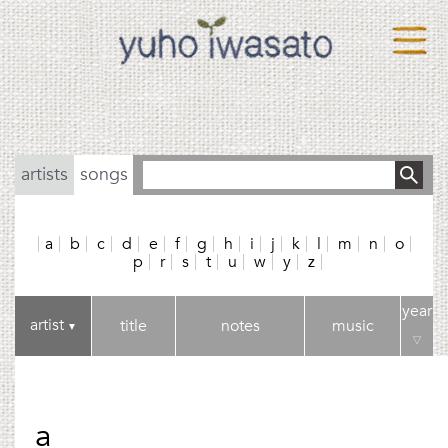
artists
songs
a
b
c
d
e
f
g
h
i
j
k
l
m
n
o
p
r
s
t
u
w
y
z
year
artist
title
notes
music
▼
▽
a