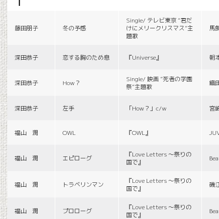
f
Single/ テレビ東京 “君だ
藤田朋子
冬の予感
けにメリークリスマス”主
馬
題歌
深田恭子
恋する胸のため息
『Universe』
朝
Single/ 映画 “死者の学園
深田恭子
How？
織
祭”主題歌
深田恭子
左手
「How？」c/w
宮
福山 潤
OWL
『OWL』
JU
『Love Letters 〜祭りの
福山 潤
エピローグ
Bea
国で』
『Love Letters 〜祭りの
福山 潤
トラベリンマン
磯
国で』
『Love Letters 〜祭りの
福山 潤
プロローグ
Bea
国で』