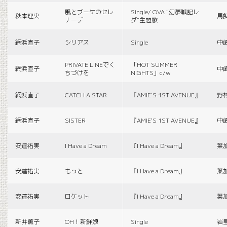
風とブーケのセレ
Single/ OVA “幻夢戦記レ
秋本理央
馬
ナーデ
ダ”主題歌
網浜直子
シリアス
Single
中
PRIVATE LINEでく
「HOT SUMMER
網浜直子
中
ちづけを
NIGHTS」c/w
網浜直子
CATCH A STAR
『AMIE'S 1ST AVENUE』
野
網浜直子
SISTER
『AMIE'S 1ST AVENUE』
中
安達祐実
I Have a Dream
『I Have a Dream』
葉
安達祐実
もっと
『I Have a Dream』
葉
安達祐実
ロケット
『I Have a Dream』
葉
新井薫子
OH！新鮮娘
Single
岩