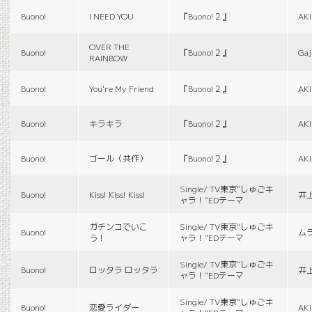
Buono!
I NEED YOU
『Buono!２』
AK
OVER THE
Buono!
『Buono!２』
Gaj
RAINBOW
Buono!
You're My Friend
『Buono!２』
AK
Buono!
キラキラ
『Buono!２』
AK
Buono!
ゴール（共作）
『Buono!２』
AK
Single/ TV東京“しゅごキ
Buono!
Kiss! Kiss! Kiss!
井
ャラ！”EDテーマ
ガチンコでいこ
Single/ TV東京“しゅごキ
Buono!
ム
う！
ャラ！”EDテーマ
Single/ TV東京“しゅごキ
Buono!
ロッタラ ロッタラ
井
ャラ！”EDテーマ
Single/ TV東京“しゅごキ
Buono!
恋愛ライダー
AK