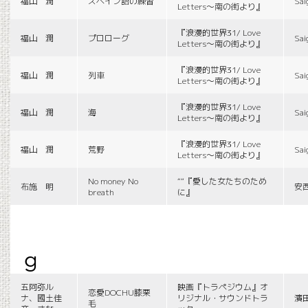
福山 潤
スペイン語の練習
Sai
Letters〜南の街より』
『浪漫的世界31/ Love
福山 潤
プロローグ
Sai
Letters〜南の街より』
『浪漫的世界31/ Love
福山 潤
列車
Sai
Letters〜南の街より』
『浪漫的世界31/ Love
福山 潤
海
Sai
Letters〜南の街より』
『浪漫的世界31/ Love
福山 潤
荒野
Sai
Letters〜南の街より』
No money No
““『愛した女たちのため
布施 明
安
breath
に』
g
五阿弥ル
映画『トラペジウム』オ
恋愛DOCHU膝栗
ナ、國土佳
リジナル・サウンドトラ
濱
毛