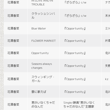
IN LOVE AND IN
花澤香菜
「ざらざら」c/w
ナ
TROUBLE
クラッシュシンバ
花澤香菜
「ざらざら」c/w
末
ル
花澤香菜
Blue Water
『Opportunity』
ミ
花澤香菜
FLOWER MARKET
『Opportunity』
片
花澤香菜
Opportunity
『Opportunity』
北
Seasons always
花澤香菜
『Opportunity』
矢
changes
スウィンギング・
花澤香菜
『Opportunity』
kz
ガール
花澤香菜
雲に歌えば
『Opportunity』
北
君がいなくちゃだ
Single/映画“君がいなく
花澤香菜
北
めなんだ
ちゃだめなんだ”主題歌