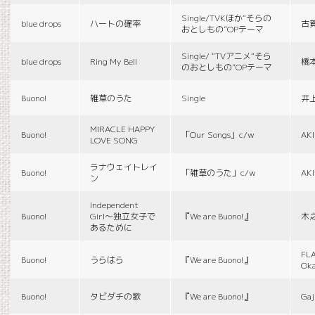
Single/TVKほか“そらの
blue drops
ハートの確率
古
おとしもの”OPテーマ
Single/ “TVアニメ“そら
blue drops
Ring My Bell
橋
のおとしもの”OPテーマ
Buono!
雑草のうた
Single
井
MIRACLE HAPPY
Buono!
「Our Songs」c/w
AK
LOVE SONG
ラナウェイトレイ
Buono!
「雑草のうた」c/w
AK
ン
Independent
Buono!
Girl〜独立女子で
『We are Buono!』
木
あるために
FLA
Buono!
うらはら
『We are Buono!』
Ok
Buono!
タビダチの歌
『We are Buono!』
Gaj