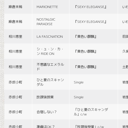
麻倉未稀
MARIONETTE
『SEXY ELEGANSE』
い
NOSTALGIC
麻倉未稀
『SEXY ELEGANSE』
い
PARADISE
相川恵里
LA FASCNATION
『黄色い麒麟』
前
シ・ュ・ン・カ・
相川恵里
『黄色い麒麟』
久
ン RIDE ON
不思議なエメラル
相川恵里
『黄色い麒麟』
土
ド
ひと夏のスキャン
赤坂小町
Single
岩
ダル
赤坂小町
放課後授業
Single
岩
「ひと夏のスキャンダ
赤坂小町
合宿しない？
岩
ル」c/w
赤坂小町
準備はOK？
「放課後授業」c/w
岩