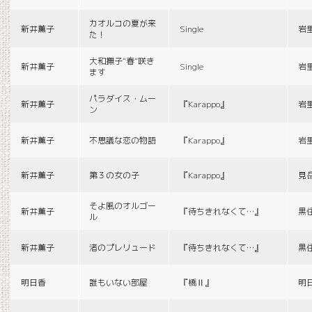
カオルコの夏が来
新井薫子
Single
岩
た！
大和撫子“春”咲き
新井薫子
Single
岩
ます
パラダイス・ムー
新井薫子
『Karappo』
岩
ン
新井薫子
不思議な恋の物語
『Karappo』
岩
新井薫子
第３の女の子
『Karappo』
見
そよ風のオルゴー
新井薫子
『待ちきれなくて…』
黒
ル
新井薫子
渚のプレリュード
『待ちきれなくて…』
黒
明日香
誰もいない部屋
『橋Ⅱ』
明