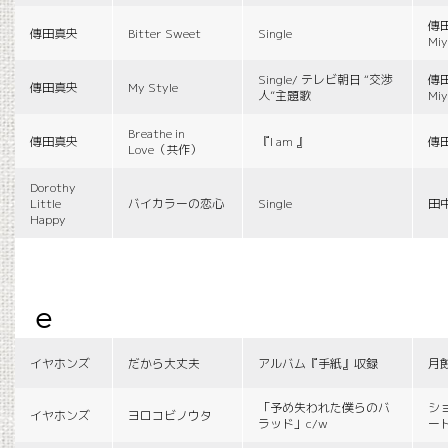
傳田
傳田真央
Bitter Sweet
Single
Miy
Single/ テレビ朝日 “交渉
傳田
傳田真央
My Style
人”主題歌
Miy
Breathe in
傳田真央
『I am 』
傳
Love（共作）
Dorothy
Little
バイカラーの恋心
Single
田
Happy
e
イヤホンズ
だから大丈夫
アルバム『手紙』収録
月
「予め失われた僕らのバ
シ
イヤホンズ
ヨロコビノウタ
ラッド」c/w
ー