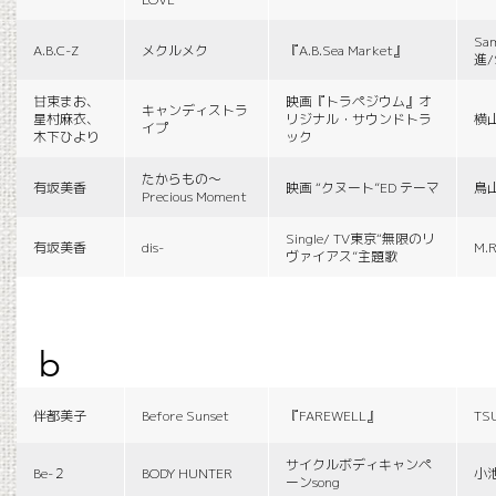
Sa
A.B.C-Z
メクルメク
『A.B.Sea Market』
進/
甘束まお、
映画『トラペジウム』オ
キャンディストラ
星村麻衣、
リジナル・サウンドトラ
横
イプ
木下ひより
ック
たからもの〜
有坂美香
映画 “クヌート”ED テーマ
鳥
Precious Moment
Single/ TV東京“無限のリ
有坂美香
dis-
M.R
ヴァイアス”主題歌
b
伴都美子
Before Sunset
『FAREWELL』
TS
サイクルボディキャンペ
Be-２
BODY HUNTER
小
ーンsong