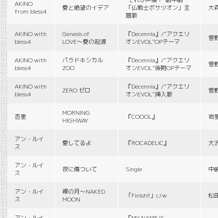
AKINO
愛と絶望のイデア
「仏戦士ボサツオン」主
大
from bless4
題歌
AKINO with
Genesis of
『Decennia』/“アクエリ
菅
bless4
LOVE〜愛の起源
オンEVOL”OPテーマ
AKINO with
パラドキシカル
『Decennia』/“アクエリ
菅
bless4
ZOO
オンEVOL”後期OPテーマ
AKINO with
『Decennia』/“アクエリ
ZERO ゼロ
菅
bless4
オンEVOL”挿入歌
MORNING
杏里
『COOOL』
岩
HIGHWAY
アン・ルイ
愛してるよ
『ROCADELIC』
大
ス
アン・ルイ
夜に傷ついて
Single
中
ス
アン・ルイ
裸の月〜NAKED
「Finish!!」c/w
松
ス
MOON
アン・ルイ
『MY NAME IS