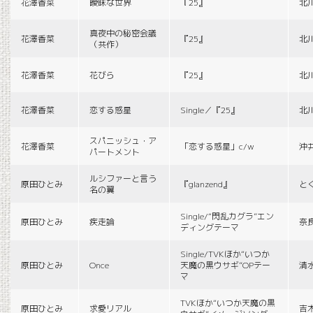
花澤香菜
曖昧な世界
『25』
北
真夜中の秘密会議
花澤香菜
『25』
北
（共作）
花澤香菜
花びら
『25』
北
花澤香菜
恋する惑星
Single／『25』
北
スパニッシュ・ア
花澤香菜
「恋する惑星」c/w
沖
パートメント
ルシファーと言う
原田ひとみ
『glanzend』
と
名の翼
Single/“閃乱カグラ”エン
原田ひとみ
疾走論
奈
ディングテーマ
Single/TVKほか“いつか
原田ひとみ
Once
天魔の黒ウサギ”OPテー
清
マ
TVKほか“いつか天魔の黒
原田ひとみ
求愛リアル
吉