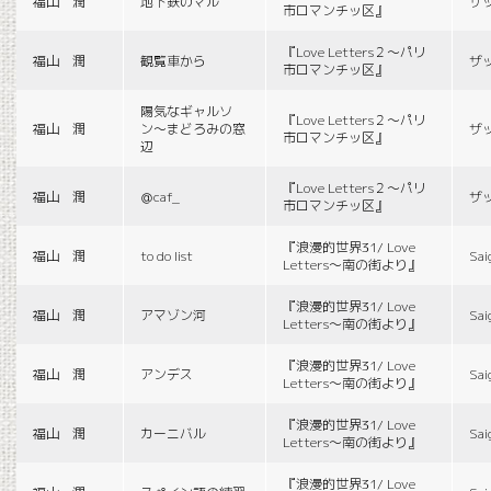
福山 潤
地下鉄のマル
ザ
市ロマンチッ区』
『Love Letters２〜パリ
福山 潤
観覧車から
ザ
市ロマンチッ区』
陽気なギャルソ
『Love Letters２〜パリ
福山 潤
ン〜まどろみの窓
ザ
市ロマンチッ区』
辺
『Love Letters２〜パリ
福山 潤
＠caf_
ザ
市ロマンチッ区』
『浪漫的世界31/ Love
福山 潤
to do list
Sai
Letters〜南の街より』
『浪漫的世界31/ Love
福山 潤
アマゾン河
Sai
Letters〜南の街より』
『浪漫的世界31/ Love
福山 潤
アンデス
Sai
Letters〜南の街より』
『浪漫的世界31/ Love
福山 潤
カーニバル
Sai
Letters〜南の街より』
『浪漫的世界31/ Love