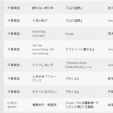
千葉美加
眠れない夜の羊
『心の温度』
佐
千葉美加
５月の街で
『心の温度』
Sho
PONYTAIL
千葉美加
Single
荒
SOLDIER
Tell me
千葉美加
everything, Tell
『フェイント勝ちね』
Sho
me nothing
「BRAND-NEW-
千葉美加
ジャマしないで
VA
TOMORROW」c/w
ときめきパフォー
千葉美加
『行くね』
町
マンス
千葉美加
キライになりたい
『行くね』
戸
CHICA
Single/ TBS日曜劇場 “カ
春夏秋冬・朝昼夜
柴
BOOM
ミさんの悪口”主題歌