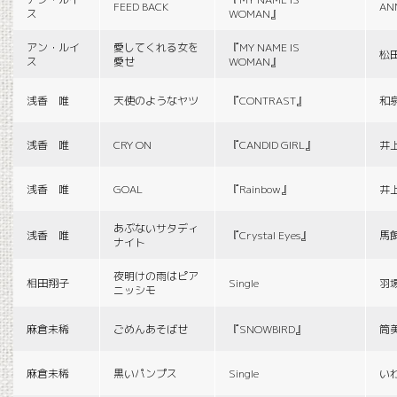
FEED BACK
AN
ス
WOMAN』
アン・ルイ
愛してくれる女を
『MY NAME IS
松
ス
愛せ
WOMAN』
浅香 唯
天使のようなヤツ
『CONTRAST』
和
浅香 唯
CRY ON
『CANDID GIRL』
井
浅香 唯
GOAL
『Rainbow』
井
あぶないサタディ
浅香 唯
『Crystal Eyes』
馬
ナイト
夜明けの雨はピア
相田翔子
Single
羽
ニッシモ
麻倉未稀
ごめんあそばせ
『SNOWBIRD』
筒
麻倉未稀
黒いパンプス
Single
い