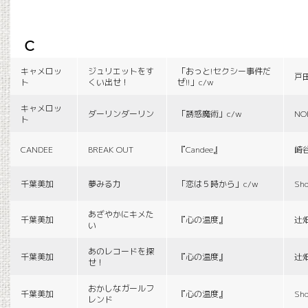
c
キャメロッ
ジュリエットをす
「おっと!セクシー事件だ
戸
ト
くい出せ！
ぜ!!」c/w
キャメロッ
ダーリンダーリン
「誘惑魔術」c/w
NO
ト
CANDEE
BREAK OUT
『Candee』
崎
千葉美加
夢みる力
「恋は５時から」c/w
Sho
あざやかにキメた
千葉美加
『心の温度』
辻
い
あのレコードを探
千葉美加
『心の温度』
辻
せ！
おかしなガールフ
千葉美加
『心の温度』
Sho
レンド