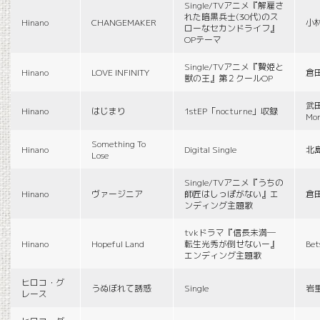
Single/TVアニメ『解雇さ
れた暗黒兵士(30代)のス
Hinano
CHANGEMAKER
小
ローなセカンドライフ』
OPテーマ
Single/TVアニメ『贄姫と
Hinano
LOVE INFINITY
倉
獣の王』第２クールOP
武田
Hinano
はじまり
1stEP「nocturne」収録
Mon
Something To
Hinano
Digital Single
北
Lose
Single/TVアニメ『うちの
Hinano
ヴァージニア
師匠はしっぽがない』エ
倉
ンディング主題歌
tvkドラマ『信長未満―
Hinano
Hopeful Land
転生光秀が倒せないー』
Be
エンディング主題歌
ヒロコ・グ
うぬぼれて誘惑
Single
岩
レース