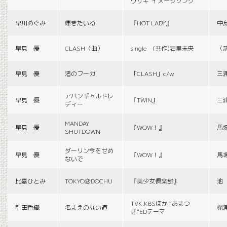
ウサギ”イメージソング
早川めぐみ
輝きたいね
『HOT LADY』
中
早見 優
CLASH（曲）
single (共作)岩里未央
（
早見 優
渚のフーガ
「CLASH」c/w
三
アバンギャルドレ
早見 優
『TWIN』
三
ディー
MANDAY
早見 優
『WOW！』
馬
SHUTDOWN
ダーリン今をせめ
早見 優
『WOW！』
馬
ないで
比嘉ひとみ
TOKYO恋DOCHU
『美少女倶楽部』
池
TVK,KBSほか “あまつ
引田香織
名まえのない道
梶
き”EDテーマ