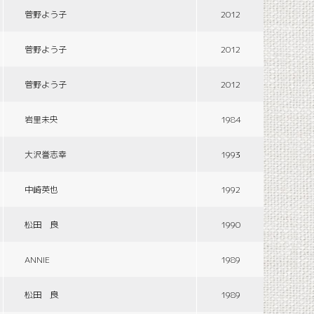
菅野よう子
2012
菅野よう子
2012
菅野よう子
2012
岩里未央
1984
大沢誉志幸
1993
中崎英也
1992
松田 良
1990
ANNIE
1989
松田 良
1989