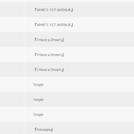
『AMIE'S 1ST AVENUE』
『AMIE'S 1ST AVENUE』
『I Have a Dream』
『I Have a Dream』
『I Have a Dream』
Single
Single
Single
『Karappo』