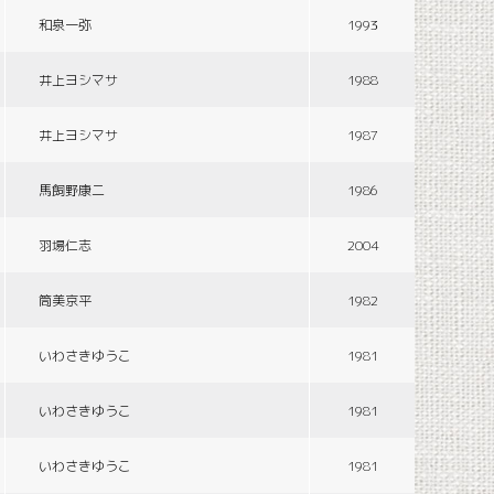
和泉一弥
1993
井上ヨシマサ
1988
井上ヨシマサ
1987
馬飼野康二
1986
羽場仁志
2004
筒美京平
1982
いわさきゆうこ
1981
いわさきゆうこ
1981
いわさきゆうこ
1981