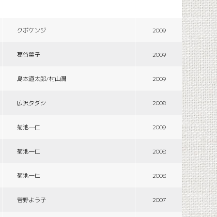
クボケンジ
2009
葛谷葉子
2009
島本道太郎/村山潤
2009
広沢タダシ
2008
菊池一仁
2009
菊池一仁
2008
菊池一仁
2008
菅野よう子
2007