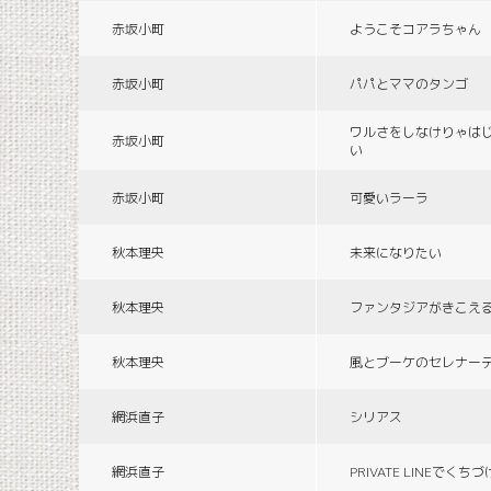
赤坂小町
ようこそコアラちゃん
赤坂小町
パパとママのタンゴ
ワルさをしなけりゃは
赤坂小町
い
赤坂小町
可愛いラーラ
秋本理央
未来になりたい
秋本理央
ファンタジアがきこえ
秋本理央
風とブーケのセレナー
網浜直子
シリアス
網浜直子
PRIVATE LINEでくち