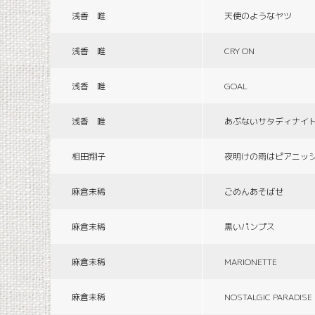
浅香 唯
天使のようなヤツ
浅香 唯
CRY ON
浅香 唯
GOAL
浅香 唯
あぶないサタディナイ
相田翔子
夜明けの雨はピアニッ
麻倉未稀
ごめんあそばせ
麻倉未稀
黒いパンプス
麻倉未稀
MARIONETTE
麻倉未稀
NOSTALGIC PARADISE