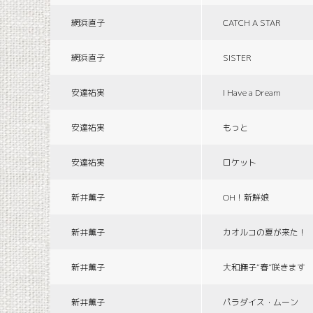
網浜直子
CATCH A STAR
網浜直子
SISTER
安達祐実
I Have a Dream
安達祐実
もっと
安達祐実
ロケット
新井薫子
OH！新鮮娘
新井薫子
カオルコの夏が来た！
新井薫子
大和撫子“春”咲きます
新井薫子
パラダイス・ムーン