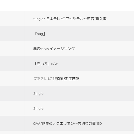
Single/ 日本テレビ“アイシテル〜海容”挿入歌
『hug』
赤坂sacas イメージソング
「赤い糸」c/w
フジテレビ“非婚同盟”主題歌
Single
Single
OVA“創星のアクエリオン〜裏切りの翼”ED