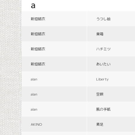
a
新垣結衣
うつし絵
新垣結衣
巣箱
新垣結衣
ハチミツ
新垣結衣
あいたい
alan
Liberty
alan
空唄
alan
風の手紙
AKINO
素足