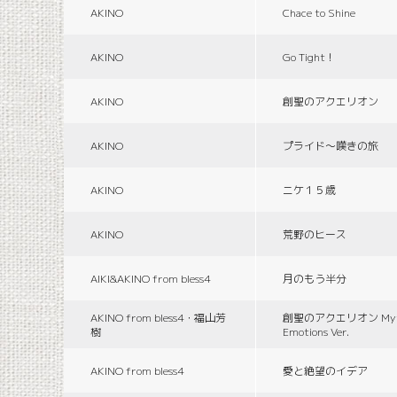
AKINO
Chace to Shine
AKINO
Go Tight！
AKINO
創聖のアクエリオン
AKINO
プライド〜嘆きの旅
AKINO
ニケ１５歳
AKINO
荒野のヒース
AIKI&AKINO from bless4
月のもう半分
AKINO from bless4・福山芳
創聖のアクエリオン Myth
樹
Emotions Ver.
AKINO from bless4
愛と絶望のイデア