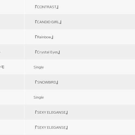
『CONTRAST』
『CANDID GIRL』
『Rainbow』
ト
『Crystal Eyes』
シモ
Single
『SNOWBIRD』
Single
『SEXY ELEGANSE』
『SEXY ELEGANSE』