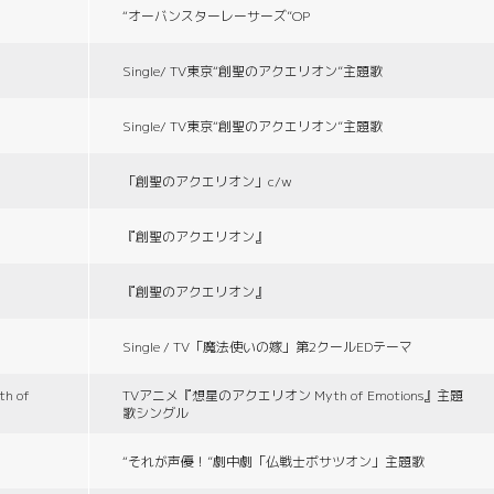
“オーバンスターレーサーズ”OP
Single/ TV東京“創聖のアクエリオン”主題歌
Single/ TV東京“創聖のアクエリオン”主題歌
「創聖のアクエリオン」c/w
『創聖のアクエリオン』
『創聖のアクエリオン』
Single / TV「魔法使いの嫁」第2クールEDテーマ
 of
TVアニメ『想星のアクエリオン Myth of Emotions』主題
歌シングル
“それが声優！”劇中劇「仏戦士ボサツオン」主題歌