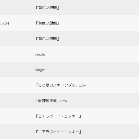
『黄色い麒麟』
E ON
『黄色い麒麟』
『黄色い麒麟』
Single
Single
「ひと夏のスキャンダル」c/w
「放課後授業」c/w
『コアラボーイ・コッキー』
『コアラボーイ・コッキー』