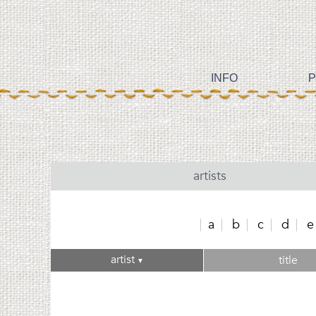
INFO
P
artists
a
b
c
d
e
artist
title
▼