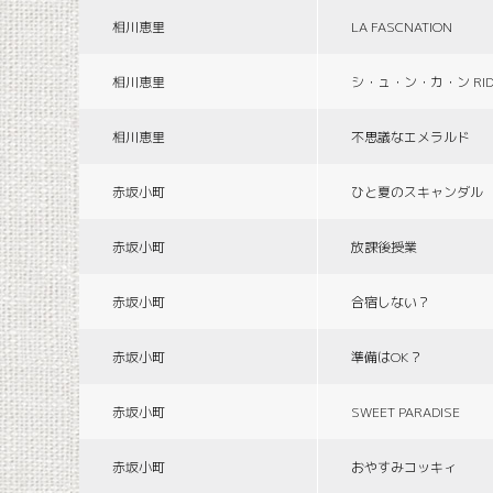
相川恵里
LA FASCNATION
相川恵里
シ・ュ・ン・カ・ン RID
相川恵里
不思議なエメラルド
赤坂小町
ひと夏のスキャンダル
赤坂小町
放課後授業
赤坂小町
合宿しない？
赤坂小町
準備はOK？
赤坂小町
SWEET PARADISE
赤坂小町
おやすみコッキィ