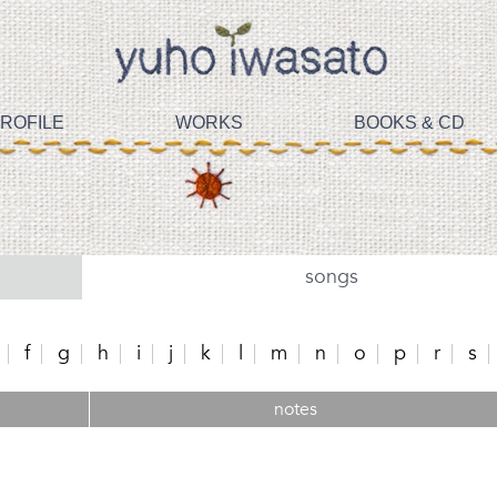
ROFILE
WORKS
BOOKS & CD
songs
f
g
h
i
j
k
l
m
n
o
p
r
s
notes