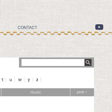
CONTACT
t
u
w
y
z
year
music
▽