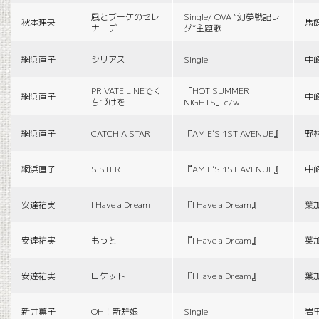
風とブーケのセレ
Single/ OVA “幻夢戦記レ
秋本理央
馬
ナーデ
ダ”主題歌
網浜直子
シリアス
Single
中
PRIVATE LINEでく
「HOT SUMMER
網浜直子
中
ちづけを
NIGHTS」c/w
網浜直子
CATCH A STAR
『AMIE'S 1ST AVENUE』
野
網浜直子
SISTER
『AMIE'S 1ST AVENUE』
中
安達祐実
I Have a Dream
『I Have a Dream』
葉
安達祐実
もっと
『I Have a Dream』
葉
安達祐実
ロケット
『I Have a Dream』
葉
新井薫子
OH！新鮮娘
Single
岩