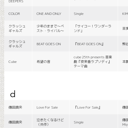
DEEPERS
COLOR
ONE AND ONLY
Single
KI
クラッシュ
少年のままで〜ベ
「サイコー！ワンダーラ
吉
ギャルズ
スト・ライバル〜
ンド」
クラッシュ
BEAT GOES ON
『BEAT GOES ON』
熊
ギャルズ
cube 25th presents 音楽
Cube
希望の音
劇『夜来香ラプソディ』
本
テーマ曲
d
傳田真央
Love For Sale
『Love For Sale』
傳
泣きたくなるけど
傳田
傳田真央
Single
（共作）
Miy