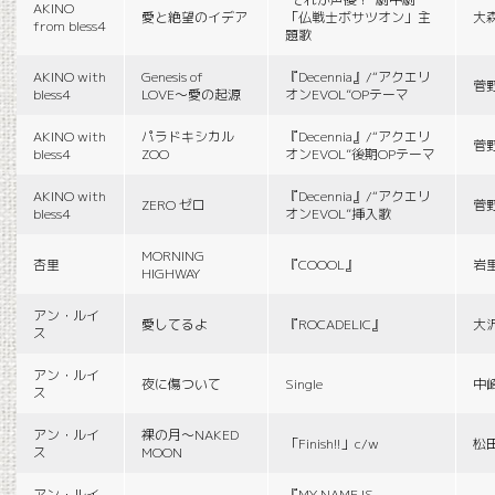
AKINO
愛と絶望のイデア
「仏戦士ボサツオン」主
大
from bless4
題歌
AKINO with
Genesis of
『Decennia』/“アクエリ
菅
bless4
LOVE〜愛の起源
オンEVOL”OPテーマ
AKINO with
パラドキシカル
『Decennia』/“アクエリ
菅
bless4
ZOO
オンEVOL”後期OPテーマ
AKINO with
『Decennia』/“アクエリ
ZERO ゼロ
菅
bless4
オンEVOL”挿入歌
MORNING
杏里
『COOOL』
岩
HIGHWAY
アン・ルイ
愛してるよ
『ROCADELIC』
大
ス
アン・ルイ
夜に傷ついて
Single
中
ス
アン・ルイ
裸の月〜NAKED
「Finish!!」c/w
松
ス
MOON
アン・ルイ
『MY NAME IS