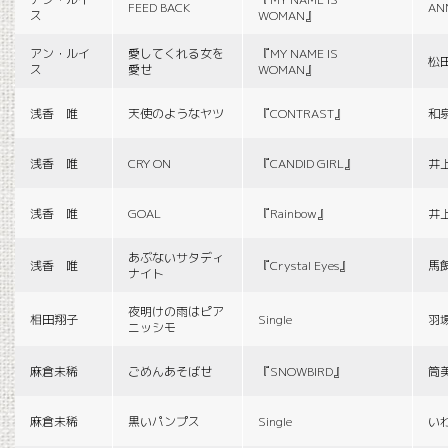
FEED BACK
AN
ス
WOMAN』
アン・ルイ
愛してくれる女を
『MY NAME IS
松
ス
愛せ
WOMAN』
浅香 唯
天使のようなヤツ
『CONTRAST』
和
浅香 唯
CRY ON
『CANDID GIRL』
井
浅香 唯
GOAL
『Rainbow』
井
あぶないサタディ
浅香 唯
『Crystal Eyes』
馬
ナイト
夜明けの雨はピア
相田翔子
Single
羽
ニッシモ
麻倉未稀
ごめんあそばせ
『SNOWBIRD』
筒
麻倉未稀
黒いパンプス
Single
い