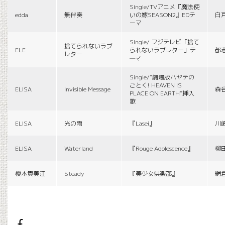
Single/TVアニメ『魔法使
edda
無伴奏
いの嫁SEASON2』EDテ
白
ーマ
Single/ フジテレビ「捨て
捨てられないラブ
ELE
られないラブレター」テ
都
レター
—マ
Single/“劇場版ハヤテの
ごとく! HEAVEN IS
ELISA
Invisible Message
森
PLACE ON EARTH”挿入
歌
ELISA
光の雨
『Lasei』
川
ELISA
Waterland
『Rouge Adolescence』
柳
榎本貴美江
Steady
『美少女倶楽部』
網