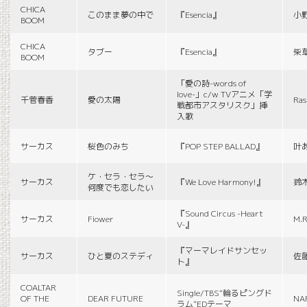
CHICA
このまま夢の中で
『Esencia』
小
BOOM
CHICA
タブー
『Esencia』
柴
BOOM
「愛の詩-words of
love-」c/w TVアニメ「学
千菅春香
愛の太陽
Ras
戦都市アスタリスク」挿
入歌
サーカス
桜色のみち
『POP STEP BALLAD』
叶
ケ・セラ・セラ〜
サーカス
『We Love Harmony!』
鈴
何度でも恋したい
『Sound Circus -Heart
サーカス
Fiower
M.R
V-』
『マーマレイドサンセッ
サーカス
ひと夏のステディ
佐
ト』
COALTAR
Single/TBS“輪るピングド
OF THE
DEAR FUTURE
NA
ラム”EDテーマ