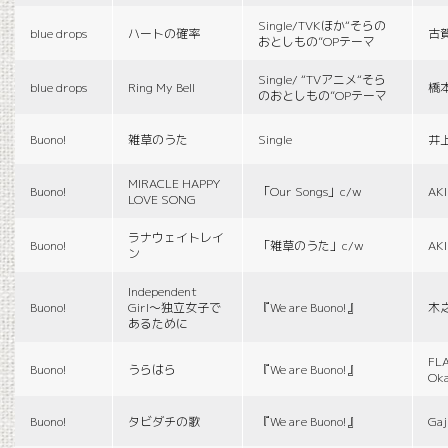
Single/TVKほか“そらの
blue drops
ハートの確率
古
おとしもの”OPテーマ
Single/ “TVアニメ“そら
blue drops
Ring My Bell
橋
のおとしもの”OPテーマ
Buono!
雑草のうた
Single
井
MIRACLE HAPPY
Buono!
「Our Songs」c/w
AK
LOVE SONG
ラナウェイトレイ
Buono!
「雑草のうた」c/w
AK
ン
Independent
Buono!
Girl〜独立女子で
『We are Buono!』
木
あるために
FLA
Buono!
うらはら
『We are Buono!』
Ok
Buono!
タビダチの歌
『We are Buono!』
Gaj