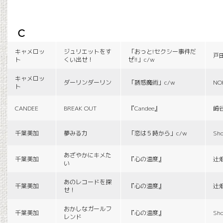
c
キャメロッ
ジュリエットをす
「おっと!セクシー事件だ
戸
ト
くい出せ！
ぜ!!」c/w
キャメロッ
ダーリンダーリン
「誘惑魔術」c/w
NO
ト
CANDEE
BREAK OUT
『Candee』
崎
千葉美加
夢みる力
「恋は５時から」c/w
Sho
あざやかにキメた
千葉美加
『心の温度』
辻
い
あのレコードを探
千葉美加
『心の温度』
辻
せ！
おかしなガールフ
千葉美加
『心の温度』
Sho
レンド