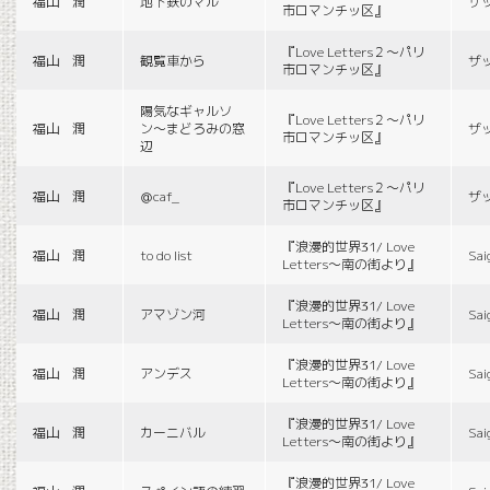
福山 潤
地下鉄のマル
ザ
市ロマンチッ区』
『Love Letters２〜パリ
福山 潤
観覧車から
ザ
市ロマンチッ区』
陽気なギャルソ
『Love Letters２〜パリ
福山 潤
ン〜まどろみの窓
ザ
市ロマンチッ区』
辺
『Love Letters２〜パリ
福山 潤
＠caf_
ザ
市ロマンチッ区』
『浪漫的世界31/ Love
福山 潤
to do list
Sai
Letters〜南の街より』
『浪漫的世界31/ Love
福山 潤
アマゾン河
Sai
Letters〜南の街より』
『浪漫的世界31/ Love
福山 潤
アンデス
Sai
Letters〜南の街より』
『浪漫的世界31/ Love
福山 潤
カーニバル
Sai
Letters〜南の街より』
『浪漫的世界31/ Love