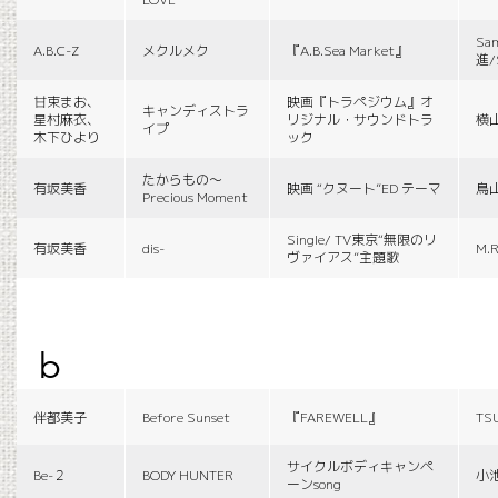
Sa
A.B.C-Z
メクルメク
『A.B.Sea Market』
進/
甘束まお、
映画『トラペジウム』オ
キャンディストラ
星村麻衣、
リジナル・サウンドトラ
横
イプ
木下ひより
ック
たからもの〜
有坂美香
映画 “クヌート”ED テーマ
鳥
Precious Moment
Single/ TV東京“無限のリ
有坂美香
dis-
M.R
ヴァイアス”主題歌
b
伴都美子
Before Sunset
『FAREWELL』
TS
サイクルボディキャンペ
Be-２
BODY HUNTER
小
ーンsong