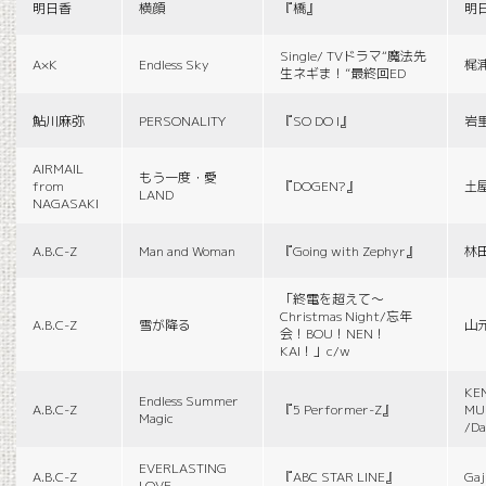
明日香
横顔
『橋』
明
Single/ TVドラマ“魔法先
A×K
Endless Sky
梶
生ネギま！”最終回ED
鮎川麻弥
PERSONALITY
『SO DO I』
岩
AIRMAIL
もう一度・愛
from
『DOGEN?』
土
LAND
NAGASAKI
A.B.C-Z
Man and Woman
『Going with Zephyr』
林
「終電を超えて～
Christmas Night/忘年
A.B.C-Z
雪が降る
山
会！BOU！NEN！
KAI！」c/w
KE
Endless Summer
A.B.C-Z
『5 Performer-Z』
MUS
Magic
/Da
EVERLASTING
A.B.C-Z
『ABC STAR LINE』
Gaj
LOVE