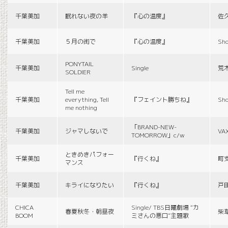
千葉美加
眠れない夜の羊
『心の温度』
佐
千葉美加
５月の街で
『心の温度』
Sho
PONYTAIL
千葉美加
Single
荒
SOLDIER
Tell me
千葉美加
everything, Tell
『フェイント勝ちね』
Sho
me nothing
「BRAND-NEW-
千葉美加
ジャマしないで
VA
TOMORROW」c/w
ときめきパフォー
千葉美加
『行くね』
町
マンス
千葉美加
キライになりたい
『行くね』
戸
CHICA
Single/ TBS日曜劇場 “カ
春夏秋冬・朝昼夜
柴
BOOM
ミさんの悪口”主題歌