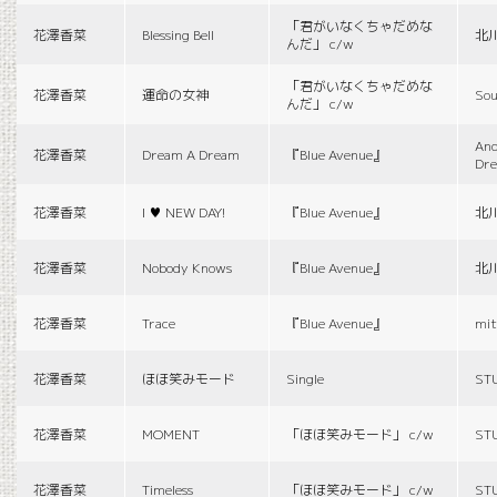
「君がいなくちゃだめな
花澤香菜
Blessing Bell
北
んだ」 c/w
「君がいなくちゃだめな
花澤香菜
運命の女神
Sou
んだ」 c/w
And
花澤香菜
Dream A Dream
『Blue Avenue』
Dr
花澤香菜
I ♥ NEW DAY!
『Blue Avenue』
北
花澤香菜
Nobody Knows
『Blue Avenue』
北
花澤香菜
Trace
『Blue Avenue』
mit
花澤香菜
ほほ笑みモード
Single
ST
花澤香菜
MOMENT
「ほほ笑みモード」 c/w
ST
花澤香菜
Timeless
「ほほ笑みモード」 c/w
ST