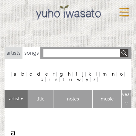
artists
songs
a
b
c
d
e
f
g
h
i
j
k
l
m
n
o
p
r
s
t
u
w
y
z
year
artist
title
notes
music
▼
▽
a