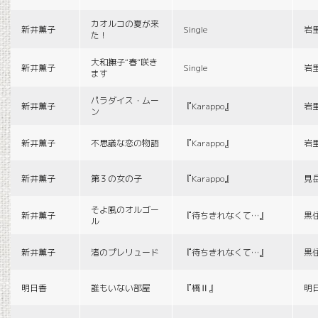
カオルコの夏が来
新井薫子
Single
岩
た！
大和撫子“春”咲き
新井薫子
Single
岩
ます
パラダイス・ムー
新井薫子
『Karappo』
岩
ン
新井薫子
不思議な恋の物語
『Karappo』
岩
新井薫子
第３の女の子
『Karappo』
見
そよ風のオルゴー
新井薫子
『待ちきれなくて…』
黒
ル
新井薫子
渚のプレリュード
『待ちきれなくて…』
黒
明日香
誰もいない部屋
『橋Ⅱ』
明