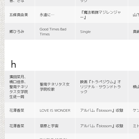
音、さな
ック
『魔法戦隊マジレンジャ
五條真由美
永遠に…
山
ー』
Good Times Bad
郷ひろみ
Single
真
Times
h
濱田菜月、
橋口佳奈、
映画『トラペジウム』オ
聖南テネリタス女
聖南テネリ
リジナル・サウンドトラ
横
学院校歌
タス女学院
ック
生徒一同
花澤香菜
LOVE IS WONDER
アルバム『blossom』収録
ケ
花澤香菜
草原と宇宙
アルバム『blossom』収録
ミ