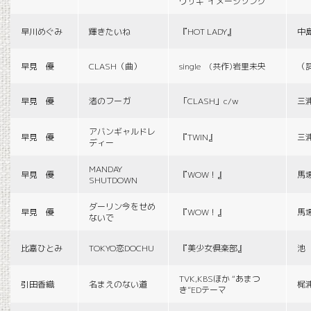
ウサギ”イメージソング
早川めぐみ
輝きたいね
『HOT LADY』
中
早見 優
CLASH（曲）
single (共作)岩里未央
（
早見 優
渚のフーガ
「CLASH」c/w
三
アバンギャルドレ
早見 優
『TWIN』
三
ディー
MANDAY
早見 優
『WOW！』
馬
SHUTDOWN
ダーリン今をせめ
早見 優
『WOW！』
馬
ないで
比嘉ひとみ
TOKYO恋DOCHU
『美少女倶楽部』
池
TVK,KBSほか “あまつ
引田香織
名まえのない道
梶
き”EDテーマ