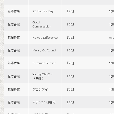
花澤香菜
25 Hours a Day
『25』
北
Good
花澤香菜
『25』
北
Conversation
花澤香菜
Make a Difference
『25』
mit
花澤香菜
Merry Go Round
『25』
北
花澤香菜
Summer Sunset
『25』
北
Young Oh! Oh!
花澤香菜
『25』
北
（共作）
花澤香菜
ダエンケイ
『25』
北
花澤香菜
マラソン（共作）
『25』
北