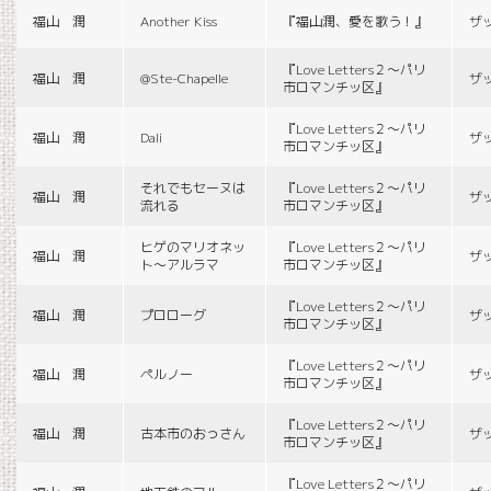
福山 潤
Another Kiss
『福山潤、愛を歌う！』
ザ
『Love Letters２〜パリ
福山 潤
@Ste-Chapelle
ザ
市ロマンチッ区』
『Love Letters２〜パリ
福山 潤
Dali
ザ
市ロマンチッ区』
それでもセーヌは
『Love Letters２〜パリ
福山 潤
ザ
流れる
市ロマンチッ区』
ヒゲのマリオネッ
『Love Letters２〜パリ
福山 潤
ザ
ト〜アルラマ
市ロマンチッ区』
『Love Letters２〜パリ
福山 潤
プロローグ
ザ
市ロマンチッ区』
『Love Letters２〜パリ
福山 潤
ペルノー
ザ
市ロマンチッ区』
『Love Letters２〜パリ
福山 潤
古本市のおっさん
ザ
市ロマンチッ区』
『Love Letters２〜パリ