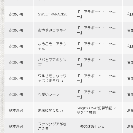
『コアラボーイ・コッキ
赤坂小町
SWEET PARADISE
和
ー』
『コアラボーイ・コッキ
赤坂小町
おやすみコッキィ
岩
ー』
ようこそコアラち
『コアラボーイ・コッキ
赤坂小町
和
ゃん
ー』
パパとママのタン
『コアラボーイ・コッキ
赤坂小町
岩
ゴ
ー』
ワルさをしなけり
『コアラボーイ・コッキ
赤坂小町
岩
ゃはじまらない
ー』
『コアラボーイ・コッキ
赤坂小町
可愛いラーラ
岩
ー』
Single/ OVA“幻夢戦記レ
秋本理央
未来になりたい
馬
ダ２”主題歌
ファンタジアがき
秋本理央
「夢の迷路」c/w
馬
こえる