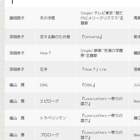
f
Single/ テレビ東京 “君だ
藤田朋子
冬の予感
けにメリークリスマス”主
馬
題歌
深田恭子
恋する胸のため息
『Universe』
朝
Single/ 映画 “死者の学園
深田恭子
How？
織
祭”主題歌
深田恭子
左手
「How？」c/w
宮
福山 潤
OWL
『OWL』
JU
『Love Letters 〜祭りの
福山 潤
エピローグ
Bea
国で』
『Love Letters 〜祭りの
福山 潤
トラベリンマン
磯
国で』
『Love Letters 〜祭りの
福山 潤
プロローグ
Bea
国で』