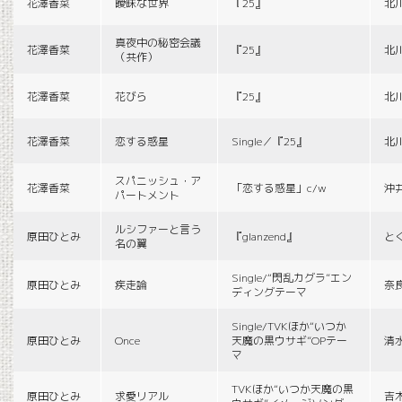
花澤香菜
曖昧な世界
『25』
北
真夜中の秘密会議
花澤香菜
『25』
北
（共作）
花澤香菜
花びら
『25』
北
花澤香菜
恋する惑星
Single／『25』
北
スパニッシュ・ア
花澤香菜
「恋する惑星」c/w
沖
パートメント
ルシファーと言う
原田ひとみ
『glanzend』
と
名の翼
Single/“閃乱カグラ”エン
原田ひとみ
疾走論
奈
ディングテーマ
Single/TVKほか“いつか
原田ひとみ
Once
天魔の黒ウサギ”OPテー
清
マ
TVKほか“いつか天魔の黒
原田ひとみ
求愛リアル
吉