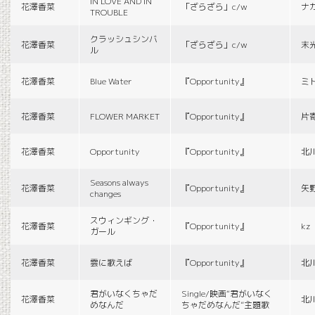
IN LOVE AND IN
花澤香菜
「ざらざら」c/w
ナ
TROUBLE
クラッシュシンバ
花澤香菜
「ざらざら」c/w
末
ル
花澤香菜
Blue Water
『Opportunity』
ミ
花澤香菜
FLOWER MARKET
『Opportunity』
片
花澤香菜
Opportunity
『Opportunity』
北
Seasons always
花澤香菜
『Opportunity』
矢
changes
スウィンギング・
花澤香菜
『Opportunity』
kz
ガール
花澤香菜
雲に歌えば
『Opportunity』
北
君がいなくちゃだ
Single/映画“君がいなく
花澤香菜
北
めなんだ
ちゃだめなんだ”主題歌