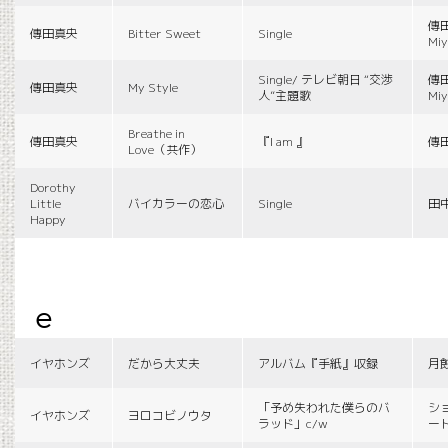
傳田
傳田真央
Bitter Sweet
Single
Miy
Single/ テレビ朝日 “交渉
傳田
傳田真央
My Style
人”主題歌
Miy
Breathe in
傳田真央
『I am 』
傳
Love（共作）
Dorothy
Little
バイカラーの恋心
Single
田
Happy
e
イヤホンズ
だから大丈夫
アルバム『手紙』収録
月
「予め失われた僕らのバ
シ
イヤホンズ
ヨロコビノウタ
ラッド」c/w
ー