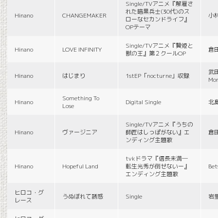
Single/TVアニメ『解雇さ
れた暗黒兵士(30代)のス
Hinano
CHANGEMAKER
小
ローなセカンドライフ』
OPテーマ
Single/TVアニメ『贄姫と
Hinano
LOVE INFINITY
倉
獣の王』第２クールOP
武田
Hinano
はじまり
1stEP「nocturne」収録
Mon
Something To
Hinano
Digital Single
北
Lose
Single/TVアニメ『うちの
Hinano
ヴァージニア
師匠はしっぽがない』エ
倉
ンディング主題歌
tvkドラマ『信長未満―
Hinano
Hopeful Land
転生光秀が倒せないー』
Be
エンディング主題歌
ヒロコ・グ
うぬぼれて誘惑
Single
岩
レース