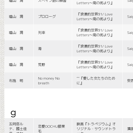
福山 潤
スペイン語の練習
Sai
Letters〜南の街より』
『浪漫的世界31/ Love
福山 潤
プロローグ
Sai
Letters〜南の街より』
『浪漫的世界31/ Love
福山 潤
列車
Sai
Letters〜南の街より』
『浪漫的世界31/ Love
福山 潤
海
Sai
Letters〜南の街より』
『浪漫的世界31/ Love
福山 潤
荒野
Sai
Letters〜南の街より』
No money No
““『愛した女たちのため
布施 明
安
breath
に』
g
五阿弥ル
映画『トラペジウム』オ
恋愛DOCHU膝栗
ナ、國土佳
リジナル・サウンドトラ
濱
毛