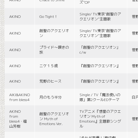
ズ”OP
Single/ TV東京“創聖のア
AKINO
Go Tight！
菅
クエリオン”主題歌
創聖のアクエリオ
Single/ TV東京“創聖のア
AKINO
菅
ン
クエリオン”主題歌
プライド〜嘆きの
「創聖のアクエリオン」
AKINO
菅
旅
c/w
AKINO
ニケ１５歳
『創聖のアクエリオン』
菅
AKINO
荒野のヒース
『創聖のアクエリオン』
菅
AIKI&AKINO
Single / TV「魔法使いの
月のもう半分
白
from bless4
嫁」第2クールEDテーマ
AKINO
TVアニメ『想星のアクエ
創聖のアクエリオ
from
リオン Myth of
ン Myth of
菅
bless4・福
Emotions』主題歌シング
Emotions Ver.
山芳樹
ル
“それが声優！”劇中劇