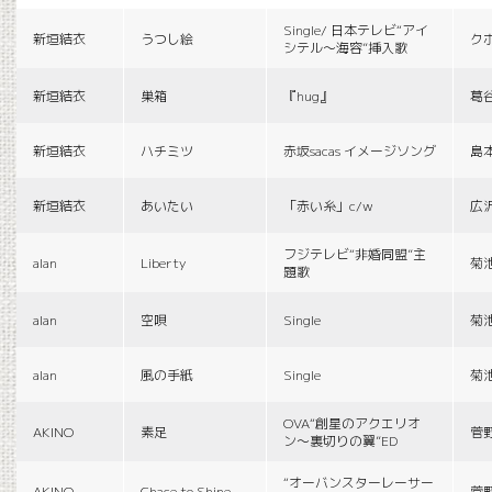
Single/ 日本テレビ“アイ
新垣結衣
うつし絵
ク
シテル〜海容”挿入歌
新垣結衣
巣箱
『hug』
葛
新垣結衣
ハチミツ
赤坂sacas イメージソング
島
新垣結衣
あいたい
「赤い糸」c/w
広
フジテレビ“非婚同盟”主
alan
Liberty
菊
題歌
alan
空唄
Single
菊
alan
風の手紙
Single
菊
OVA“創星のアクエリオ
AKINO
素足
菅
ン〜裏切りの翼”ED
“オーバンスターレーサー
AKINO
Chace to Shine
菅