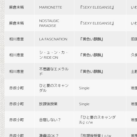
麻倉未稀
MARIONETTE
『SEXY ELEGANSE』
い
NOSTALGIC
麻倉未稀
『SEXY ELEGANSE』
い
PARADISE
相川恵里
LA FASCNATION
『黄色い麒麟』
前
シ・ュ・ン・カ・
相川恵里
『黄色い麒麟』
久
ン RIDE ON
不思議なエメラル
相川恵里
『黄色い麒麟』
土
ド
ひと夏のスキャン
赤坂小町
Single
岩
ダル
赤坂小町
放課後授業
Single
岩
「ひと夏のスキャンダ
赤坂小町
合宿しない？
岩
ル」c/w
赤坂小町
準備はOK？
「放課後授業」c/w
岩