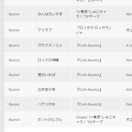
ャラ！”EDテーマ
TV東京“しゅごキャ
Buono!
みんなだいすき
AK
ラ！”OPテーマ
「ロッタラ ロッタラ」
Buono!
マイラブ
井
c/w
Buono!
ガラクタノユメ
『Cafe Buono!』
A-b
Buono!
ロックの神様
『Cafe Buono!』
AK
Buono!
君がいれば
『Cafe Buono!』
Gaj
Buono!
泣き虫少年
『Cafe Buono!』
AK
Buono!
バケツの水
『Cafe Buono!』
Gaj
Single/ TV東京“しゅごキ
Buono!
ホントのじぶん
木
ャラ！”EDテーマ