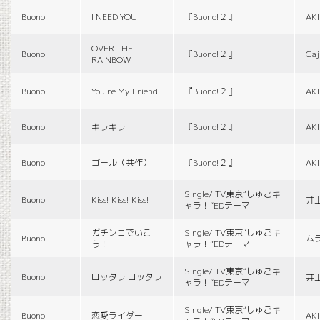
Buono!
I NEED YOU
『Buono!２』
AK
OVER THE
Buono!
『Buono!２』
Gaj
RAINBOW
Buono!
You're My Friend
『Buono!２』
AK
Buono!
キラキラ
『Buono!２』
AK
Buono!
ゴール（共作）
『Buono!２』
AK
Single/ TV東京“しゅごキ
Buono!
Kiss! Kiss! Kiss!
井
ャラ！”EDテーマ
ガチンコでいこ
Single/ TV東京“しゅごキ
Buono!
ム
う！
ャラ！”EDテーマ
Single/ TV東京“しゅごキ
Buono!
ロッタラ ロッタラ
井
ャラ！”EDテーマ
Single/ TV東京“しゅごキ
Buono!
恋愛ライダー
AK