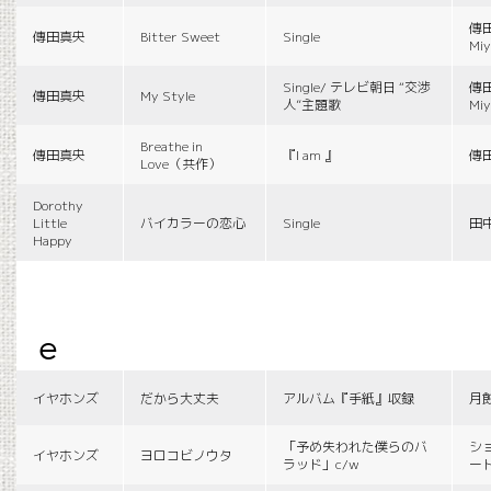
傳田
傳田真央
Bitter Sweet
Single
Miy
Single/ テレビ朝日 “交渉
傳田
傳田真央
My Style
人”主題歌
Miy
Breathe in
傳田真央
『I am 』
傳
Love（共作）
Dorothy
Little
バイカラーの恋心
Single
田
Happy
e
イヤホンズ
だから大丈夫
アルバム『手紙』収録
月
「予め失われた僕らのバ
シ
イヤホンズ
ヨロコビノウタ
ラッド」c/w
ー