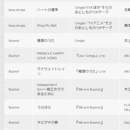
Single/TVKほか“そらの
blue drops
ハートの確率
古
おとしもの”OPテーマ
Single/ “TVアニメ“そら
blue drops
Ring My Bell
橋
のおとしもの”OPテーマ
Buono!
雑草のうた
Single
井
MIRACLE HAPPY
Buono!
「Our Songs」c/w
AK
LOVE SONG
ラナウェイトレイ
Buono!
「雑草のうた」c/w
AK
ン
Independent
Buono!
Girl〜独立女子で
『We are Buono!』
木
あるために
FLA
Buono!
うらはら
『We are Buono!』
Ok
Buono!
タビダチの歌
『We are Buono!』
Gaj