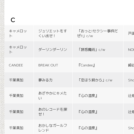
c
キャメロッ
ジュリエットをす
「おっと!セクシー事件だ
戸
ト
くい出せ！
ぜ!!」c/w
キャメロッ
ダーリンダーリン
「誘惑魔術」c/w
NO
ト
CANDEE
BREAK OUT
『Candee』
崎
千葉美加
夢みる力
「恋は５時から」c/w
Sho
あざやかにキメた
千葉美加
『心の温度』
辻
い
あのレコードを探
千葉美加
『心の温度』
辻
せ！
おかしなガールフ
千葉美加
『心の温度』
Sho
レンド