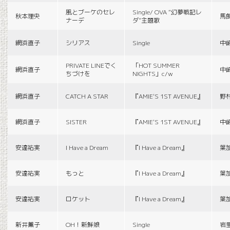
風とブーケのセレ
Single/ OVA “幻夢戦記レ
秋本理央
馬
ナーデ
ダ”主題歌
網浜直子
シリアス
Single
中
PRIVATE LINEでく
「HOT SUMMER
網浜直子
中
ちづけを
NIGHTS」c/w
網浜直子
CATCH A STAR
『AMIE'S 1ST AVENUE』
野
網浜直子
SISTER
『AMIE'S 1ST AVENUE』
中
安達祐実
I Have a Dream
『I Have a Dream』
葉
安達祐実
もっと
『I Have a Dream』
葉
安達祐実
ロケット
『I Have a Dream』
葉
新井薫子
OH！新鮮娘
Single
岩