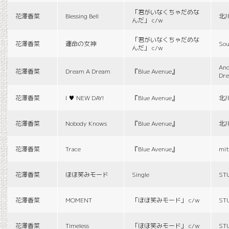
「君がいなくちゃだめな
花澤香菜
Blessing Bell
北
んだ」 c/w
「君がいなくちゃだめな
花澤香菜
運命の女神
Sou
んだ」 c/w
And
花澤香菜
Dream A Dream
『Blue Avenue』
Dr
花澤香菜
I ♥ NEW DAY!
『Blue Avenue』
北
花澤香菜
Nobody Knows
『Blue Avenue』
北
花澤香菜
Trace
『Blue Avenue』
mit
花澤香菜
ほほ笑みモード
Single
ST
花澤香菜
MOMENT
「ほほ笑みモード」 c/w
ST
花澤香菜
Timeless
「ほほ笑みモード」 c/w
ST