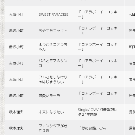
『コアラボーイ・コッキ
赤坂小町
SWEET PARADISE
和
ー』
『コアラボーイ・コッキ
赤坂小町
おやすみコッキィ
岩
ー』
ようこそコアラち
『コアラボーイ・コッキ
赤坂小町
和
ゃん
ー』
パパとママのタン
『コアラボーイ・コッキ
赤坂小町
岩
ゴ
ー』
ワルさをしなけり
『コアラボーイ・コッキ
赤坂小町
岩
ゃはじまらない
ー』
『コアラボーイ・コッキ
赤坂小町
可愛いラーラ
岩
ー』
Single/ OVA“幻夢戦記レ
秋本理央
未来になりたい
馬
ダ２”主題歌
ファンタジアがき
秋本理央
「夢の迷路」c/w
馬
こえる