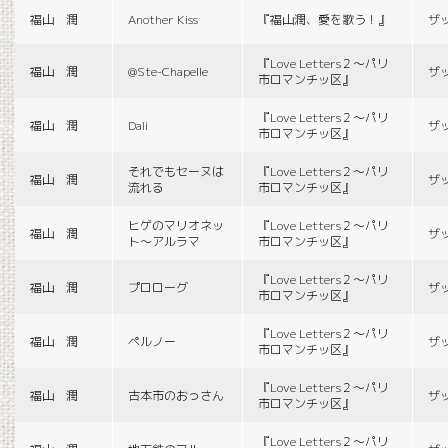
福山 潤
Another Kiss
『福山潤、愛を歌う！』
ザ
『Love Letters２〜パリ
福山 潤
@Ste-Chapelle
ザ
市ロマンチッ区』
『Love Letters２〜パリ
福山 潤
Dali
ザ
市ロマンチッ区』
それでもセーヌは
『Love Letters２〜パリ
福山 潤
ザ
流れる
市ロマンチッ区』
ヒゲのマリオネッ
『Love Letters２〜パリ
福山 潤
ザ
ト〜アルラマ
市ロマンチッ区』
『Love Letters２〜パリ
福山 潤
プロローグ
ザ
市ロマンチッ区』
『Love Letters２〜パリ
福山 潤
ペルノー
ザ
市ロマンチッ区』
『Love Letters２〜パリ
福山 潤
古本市のおっさん
ザ
市ロマンチッ区』
『Love Letters２〜パリ