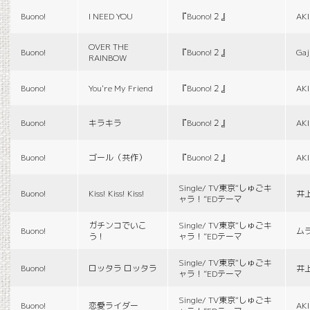
Buono!
I NEED YOU
『Buono!２』
AK
OVER THE
Buono!
『Buono!２』
Gaj
RAINBOW
Buono!
You're My Friend
『Buono!２』
AK
Buono!
キラキラ
『Buono!２』
AK
Buono!
ゴール（共作）
『Buono!２』
AK
Single/ TV東京“しゅごキ
Buono!
Kiss! Kiss! Kiss!
井
ャラ！”EDテーマ
ガチンコでいこ
Single/ TV東京“しゅごキ
Buono!
ム
う！
ャラ！”EDテーマ
Single/ TV東京“しゅごキ
Buono!
ロッタラ ロッタラ
井
ャラ！”EDテーマ
Single/ TV東京“しゅごキ
Buono!
恋愛ライダー
AK