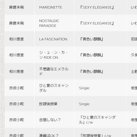
麻倉未稀
MARIONETTE
『SEXY ELEGANSE』
い
NOSTALGIC
麻倉未稀
『SEXY ELEGANSE』
い
PARADISE
相川恵里
LA FASCNATION
『黄色い麒麟』
前
シ・ュ・ン・カ・
相川恵里
『黄色い麒麟』
久
ン RIDE ON
不思議なエメラル
相川恵里
『黄色い麒麟』
土
ド
ひと夏のスキャン
赤坂小町
Single
岩
ダル
赤坂小町
放課後授業
Single
岩
「ひと夏のスキャンダ
赤坂小町
合宿しない？
岩
ル」c/w
赤坂小町
準備はOK？
「放課後授業」c/w
岩