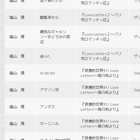
福山 潤
地下鉄のマル
ザ
市ロマンチッ区』
『Love Letters２〜パリ
福山 潤
観覧車から
ザ
市ロマンチッ区』
陽気なギャルソ
『Love Letters２〜パリ
福山 潤
ン〜まどろみの窓
ザ
市ロマンチッ区』
辺
『Love Letters２〜パリ
福山 潤
＠caf_
ザ
市ロマンチッ区』
『浪漫的世界31/ Love
福山 潤
to do list
Sai
Letters〜南の街より』
『浪漫的世界31/ Love
福山 潤
アマゾン河
Sai
Letters〜南の街より』
『浪漫的世界31/ Love
福山 潤
アンデス
Sai
Letters〜南の街より』
『浪漫的世界31/ Love
福山 潤
カーニバル
Sai
Letters〜南の街より』
『浪漫的世界31/ Love