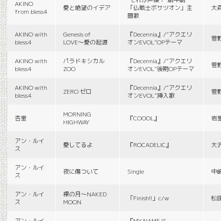
AKINO
愛と絶望のイデア
「仏戦士ボサツオン」主
大
from bless4
題歌
AKINO with
Genesis of
『Decennia』/“アクエリ
菅
bless4
LOVE〜愛の起源
オンEVOL”OPテーマ
AKINO with
パラドキシカル
『Decennia』/“アクエリ
菅
bless4
ZOO
オンEVOL”後期OPテーマ
AKINO with
『Decennia』/“アクエリ
ZERO ゼロ
菅
bless4
オンEVOL”挿入歌
MORNING
杏里
『COOOL』
岩
HIGHWAY
アン・ルイ
愛してるよ
『ROCADELIC』
大
ス
アン・ルイ
夜に傷ついて
Single
中
ス
アン・ルイ
裸の月〜NAKED
「Finish!!」c/w
松
ス
MOON
アン・ルイ
『MY NAME IS