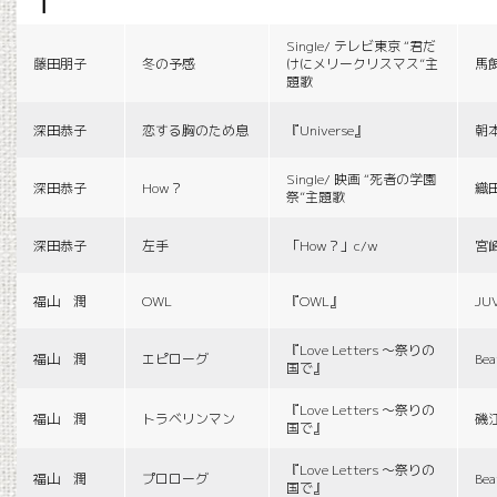
f
Single/ テレビ東京 “君だ
藤田朋子
冬の予感
けにメリークリスマス”主
馬
題歌
深田恭子
恋する胸のため息
『Universe』
朝
Single/ 映画 “死者の学園
深田恭子
How？
織
祭”主題歌
深田恭子
左手
「How？」c/w
宮
福山 潤
OWL
『OWL』
JU
『Love Letters 〜祭りの
福山 潤
エピローグ
Bea
国で』
『Love Letters 〜祭りの
福山 潤
トラベリンマン
磯
国で』
『Love Letters 〜祭りの
福山 潤
プロローグ
Bea
国で』