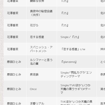
花澤香菜
曖昧な世界
『25』
北
真夜中の秘密会議
花澤香菜
『25』
北
（共作）
花澤香菜
花びら
『25』
北
花澤香菜
恋する惑星
Single／『25』
北
スパニッシュ・ア
花澤香菜
「恋する惑星」c/w
沖
パートメント
ルシファーと言う
原田ひとみ
『glanzend』
と
名の翼
Single/“閃乱カグラ”エン
原田ひとみ
疾走論
奈
ディングテーマ
Single/TVKほか“いつか
原田ひとみ
Once
天魔の黒ウサギ”OPテー
清
マ
TVKほか“いつか天魔の黒
原田ひとみ
求愛リアル
吉