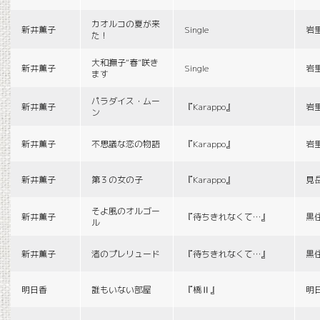
カオルコの夏が来
新井薫子
Single
岩
た！
大和撫子“春”咲き
新井薫子
Single
岩
ます
パラダイス・ムー
新井薫子
『Karappo』
岩
ン
新井薫子
不思議な恋の物語
『Karappo』
岩
新井薫子
第３の女の子
『Karappo』
見
そよ風のオルゴー
新井薫子
『待ちきれなくて…』
黒
ル
新井薫子
渚のプレリュード
『待ちきれなくて…』
黒
明日香
誰もいない部屋
『橋Ⅱ』
明