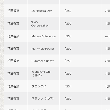
花澤香菜
25 Hours a Day
『25』
北
Good
花澤香菜
『25』
北
Conversation
花澤香菜
Make a Difference
『25』
mit
花澤香菜
Merry Go Round
『25』
北
花澤香菜
Summer Sunset
『25』
北
Young Oh! Oh!
花澤香菜
『25』
北
（共作）
花澤香菜
ダエンケイ
『25』
北
花澤香菜
マラソン（共作）
『25』
北