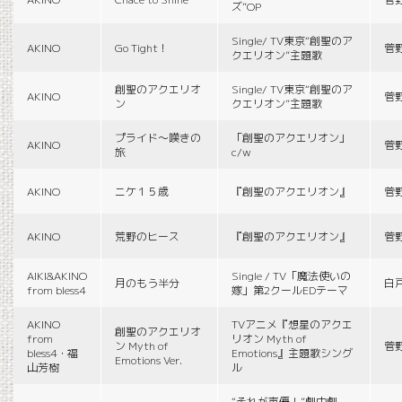
ズ”OP
Single/ TV東京“創聖のア
AKINO
Go Tight！
菅
クエリオン”主題歌
創聖のアクエリオ
Single/ TV東京“創聖のア
AKINO
菅
ン
クエリオン”主題歌
プライド〜嘆きの
「創聖のアクエリオン」
AKINO
菅
旅
c/w
AKINO
ニケ１５歳
『創聖のアクエリオン』
菅
AKINO
荒野のヒース
『創聖のアクエリオン』
菅
AIKI&AKINO
Single / TV「魔法使いの
月のもう半分
白
from bless4
嫁」第2クールEDテーマ
AKINO
TVアニメ『想星のアクエ
創聖のアクエリオ
from
リオン Myth of
ン Myth of
菅
bless4・福
Emotions』主題歌シング
Emotions Ver.
山芳樹
ル
“それが声優！”劇中劇