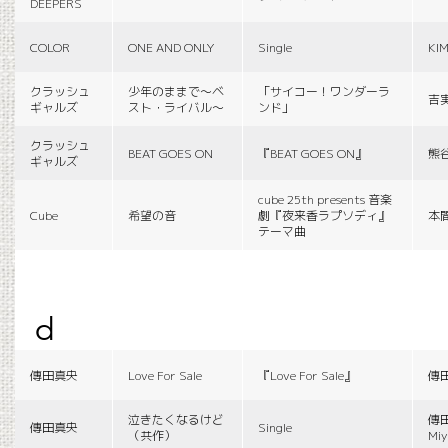
DEEPERS
COLOR
ONE AND ONLY
Single
KI
クラッシュ
少年のままで〜ベ
「サイコー！ワンダーラ
吉
ギャルズ
スト・ライバル〜
ンド」
クラッシュ
BEAT GOES ON
『BEAT GOES ON』
熊
ギャルズ
cube 25th presents 音楽
Cube
希望の音
劇『夜来香ラプソディ』
本
テーマ曲
d
傳田真央
Love For Sale
『Love For Sale』
傳
泣きたくなるけど
傳田
傳田真央
Single
（共作）
Miy