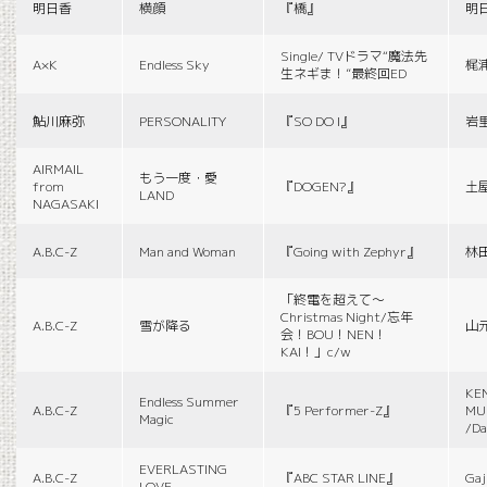
明日香
横顔
『橋』
明
Single/ TVドラマ“魔法先
A×K
Endless Sky
梶
生ネギま！”最終回ED
鮎川麻弥
PERSONALITY
『SO DO I』
岩
AIRMAIL
もう一度・愛
from
『DOGEN?』
土
LAND
NAGASAKI
A.B.C-Z
Man and Woman
『Going with Zephyr』
林
「終電を超えて～
Christmas Night/忘年
A.B.C-Z
雪が降る
山
会！BOU！NEN！
KAI！」c/w
KE
Endless Summer
A.B.C-Z
『5 Performer-Z』
MUS
Magic
/Da
EVERLASTING
A.B.C-Z
『ABC STAR LINE』
Gaj
LOVE