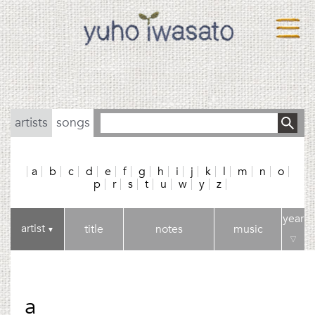
artists
songs
a
b
c
d
e
f
g
h
i
j
k
l
m
n
o
p
r
s
t
u
w
y
z
year
artist
title
notes
music
▼
▽
a