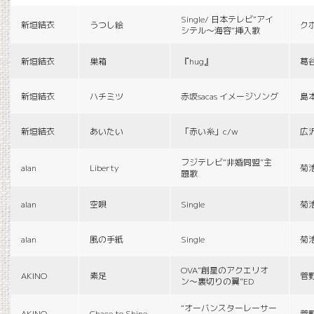
Single/ 日本テレビ“アイ
新垣結衣
うつし絵
ク
シテル〜海容”挿入歌
新垣結衣
巣箱
『hug』
葛
新垣結衣
ハチミツ
赤坂sacas イメージソング
島
新垣結衣
あいたい
「赤い糸」c/w
広
フジテレビ“非婚同盟”主
alan
Liberty
菊
題歌
alan
空唄
Single
菊
alan
風の手紙
Single
菊
OVA“創星のアクエリオ
AKINO
素足
菅
ン〜裏切りの翼”ED
“オーバンスターレーサー
AKINO
Chace to Shine
菅