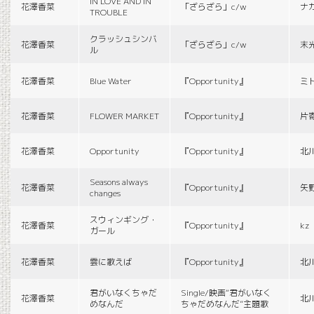
IN LOVE AND IN
花澤香菜
「ざらざら」c/w
ナ
TROUBLE
クラッシュシンバ
花澤香菜
「ざらざら」c/w
末
ル
花澤香菜
Blue Water
『Opportunity』
ミ
花澤香菜
FLOWER MARKET
『Opportunity』
片
花澤香菜
Opportunity
『Opportunity』
北
Seasons always
花澤香菜
『Opportunity』
矢
changes
スウィンギング・
花澤香菜
『Opportunity』
kz
ガール
花澤香菜
雲に歌えば
『Opportunity』
北
君がいなくちゃだ
Single/映画“君がいなく
花澤香菜
北
めなんだ
ちゃだめなんだ”主題歌