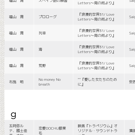
福山 潤
スペイン語の練習
Sai
Letters〜南の街より』
『浪漫的世界31/ Love
福山 潤
プロローグ
Sai
Letters〜南の街より』
『浪漫的世界31/ Love
福山 潤
列車
Sai
Letters〜南の街より』
『浪漫的世界31/ Love
福山 潤
海
Sai
Letters〜南の街より』
『浪漫的世界31/ Love
福山 潤
荒野
Sai
Letters〜南の街より』
No money No
““『愛した女たちのため
布施 明
安
breath
に』
g
五阿弥ル
映画『トラペジウム』オ
恋愛DOCHU膝栗
ナ、國土佳
リジナル・サウンドトラ
濱
毛