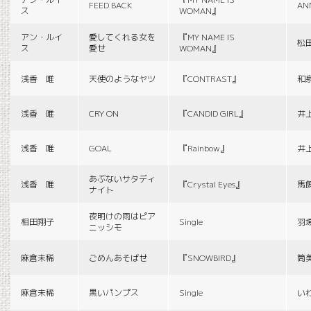
FEED BACK
AN
ス
WOMAN』
アン・ルイ
愛してくれる女を
『MY NAME IS
松
ス
愛せ
WOMAN』
浅香 唯
天使のようなヤツ
『CONTRAST』
和
浅香 唯
CRY ON
『CANDID GIRL』
井
浅香 唯
GOAL
『Rainbow』
井
あぶないサタディ
浅香 唯
『Crystal Eyes』
馬
ナイト
夜明けの雨はピア
相田翔子
Single
羽
ニッシモ
麻倉未稀
ごめんあそばせ
『SNOWBIRD』
筒
麻倉未稀
黒いパンプス
Single
い