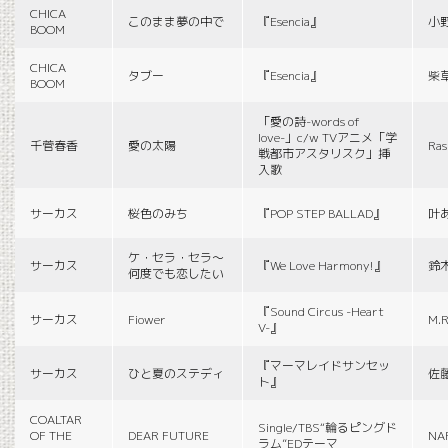
CHICA
このまま夢の中で
『Esencia』
小
BOOM
CHICA
タブー
『Esencia』
柴
BOOM
「愛の詩-words of
love-」c/w TVアニメ「学
千菅春香
愛の太陽
Ras
戦都市アスタリスク」挿
入歌
サーカス
桜色のみち
『POP STEP BALLAD』
叶
ケ・セラ・セラ〜
サーカス
『We Love Harmony!』
鈴
何度でも恋したい
『Sound Circus -Heart
サーカス
Fiower
M.R
V-』
『マーマレイドサンセッ
サーカス
ひと夏のステディ
佐
ト』
COALTAR
Single/TBS“輪るピングド
OF THE
DEAR FUTURE
NA
ラム”EDテーマ