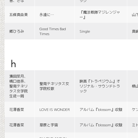
音、さな
ック
『魔法戦隊マジレンジャ
五條真由美
永遠に…
山
ー』
Good Times Bad
郷ひろみ
Single
真
Times
h
濱田菜月、
橋口佳奈、
映画『トラペジウム』オ
聖南テネリタス女
聖南テネリ
リジナル・サウンドトラ
横
学院校歌
タス女学院
ック
生徒一同
花澤香菜
LOVE IS WONDER
アルバム『blossom』収録
ケ
花澤香菜
草原と宇宙
アルバム『blossom』収録
ミ