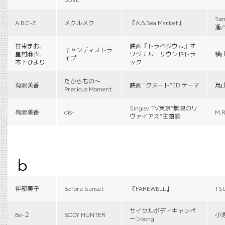
Sa
A.B.C-Z
メクルメク
『A.B.Sea Market』
進/
甘束まお、
映画『トラペジウム』オ
キャンディストラ
星村麻衣、
リジナル・サウンドトラ
横
イプ
木下ひより
ック
たからもの〜
有坂美香
映画 “クヌート”ED テーマ
鳥
Precious Moment
Single/ TV東京“無限のリ
有坂美香
dis-
M.R
ヴァイアス”主題歌
b
伴都美子
Before Sunset
『FAREWELL』
TS
サイクルボディキャンペ
Be-２
BODY HUNTER
小
ーンsong