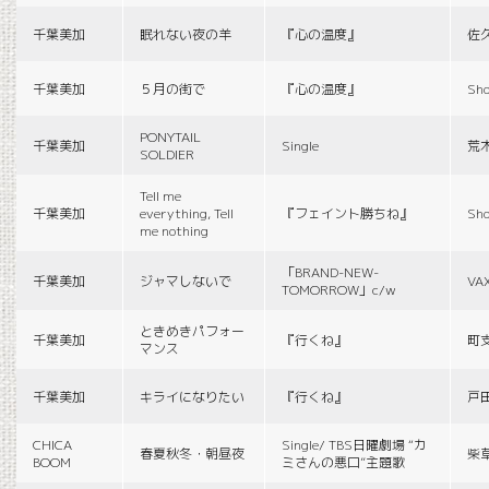
千葉美加
眠れない夜の羊
『心の温度』
佐
千葉美加
５月の街で
『心の温度』
Sho
PONYTAIL
千葉美加
Single
荒
SOLDIER
Tell me
千葉美加
everything, Tell
『フェイント勝ちね』
Sho
me nothing
「BRAND-NEW-
千葉美加
ジャマしないで
VA
TOMORROW」c/w
ときめきパフォー
千葉美加
『行くね』
町
マンス
千葉美加
キライになりたい
『行くね』
戸
CHICA
Single/ TBS日曜劇場 “カ
春夏秋冬・朝昼夜
柴
BOOM
ミさんの悪口”主題歌