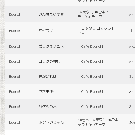
ャラ！”EDテーマ
TV東京“しゅごキャ
Buono!
みんなだいすき
AK
ラ！”OPテーマ
「ロッタラ ロッタラ」
Buono!
マイラブ
井
c/w
Buono!
ガラクタノユメ
『Cafe Buono!』
A-b
Buono!
ロックの神様
『Cafe Buono!』
AK
Buono!
君がいれば
『Cafe Buono!』
Gaj
Buono!
泣き虫少年
『Cafe Buono!』
AK
Buono!
バケツの水
『Cafe Buono!』
Gaj
Single/ TV東京“しゅごキ
Buono!
ホントのじぶん
木
ャラ！”EDテーマ