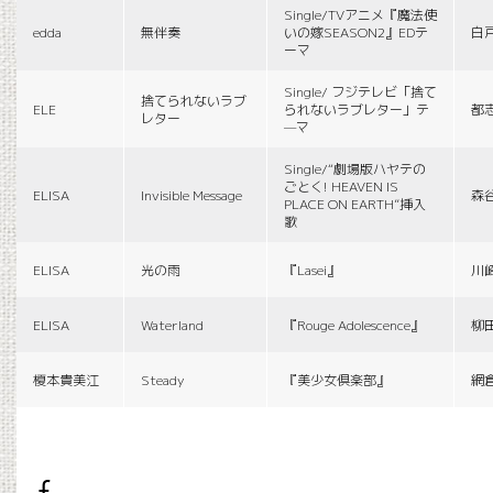
Single/TVアニメ『魔法使
edda
無伴奏
いの嫁SEASON2』EDテ
白
ーマ
Single/ フジテレビ「捨て
捨てられないラブ
ELE
られないラブレター」テ
都
レター
—マ
Single/“劇場版ハヤテの
ごとく! HEAVEN IS
ELISA
Invisible Message
森
PLACE ON EARTH”挿入
歌
ELISA
光の雨
『Lasei』
川
ELISA
Waterland
『Rouge Adolescence』
柳
榎本貴美江
Steady
『美少女倶楽部』
網