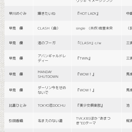
ウサギ”イメージソング
早川めぐみ
輝きたいね
『HOT LADY』
中
早見 優
CLASH（曲）
single (共作)岩里未央
（
早見 優
渚のフーガ
「CLASH」c/w
三
アバンギャルドレ
早見 優
『TWIN』
三
ディー
MANDAY
早見 優
『WOW！』
馬
SHUTDOWN
ダーリン今をせめ
早見 優
『WOW！』
馬
ないで
比嘉ひとみ
TOKYO恋DOCHU
『美少女倶楽部』
池
TVK,KBSほか “あまつ
引田香織
名まえのない道
梶
き”EDテーマ