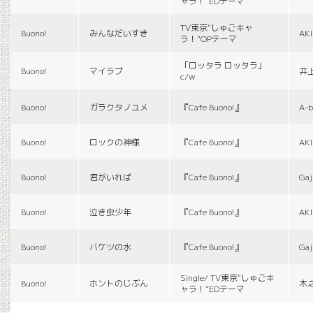
ャラ！”EDテーマ
TV東京“しゅごキャ
Buono!
みんなだいすき
AK
ラ！”OPテーマ
「ロッタラ ロッタラ」
Buono!
マイラブ
井
c/w
Buono!
ガラクタノユメ
『Cafe Buono!』
A-b
Buono!
ロックの神様
『Cafe Buono!』
AK
Buono!
君がいれば
『Cafe Buono!』
Gaj
Buono!
泣き虫少年
『Cafe Buono!』
AK
Buono!
バケツの水
『Cafe Buono!』
Gaj
Single/ TV東京“しゅごキ
Buono!
ホントのじぶん
木
ャラ！”EDテーマ