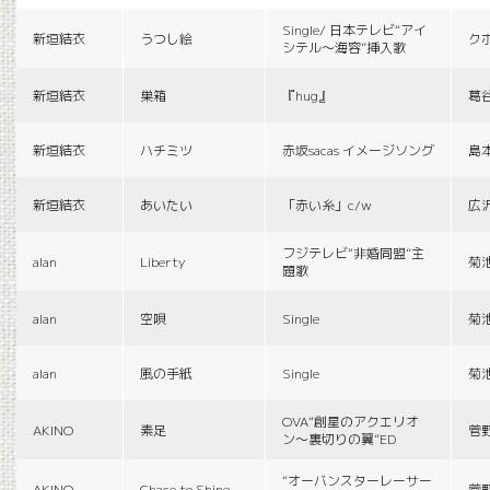
Single/ 日本テレビ“アイ
新垣結衣
うつし絵
ク
シテル〜海容”挿入歌
新垣結衣
巣箱
『hug』
葛
新垣結衣
ハチミツ
赤坂sacas イメージソング
島
新垣結衣
あいたい
「赤い糸」c/w
広
フジテレビ“非婚同盟”主
alan
Liberty
菊
題歌
alan
空唄
Single
菊
alan
風の手紙
Single
菊
OVA“創星のアクエリオ
AKINO
素足
菅
ン〜裏切りの翼”ED
“オーバンスターレーサー
AKINO
Chace to Shine
菅