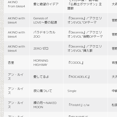
AKINO
愛と絶望のイデア
「仏戦士ボサツオン」主
大
from bless4
題歌
AKINO with
Genesis of
『Decennia』/“アクエリ
菅
bless4
LOVE〜愛の起源
オンEVOL”OPテーマ
AKINO with
パラドキシカル
『Decennia』/“アクエリ
菅
bless4
ZOO
オンEVOL”後期OPテーマ
AKINO with
『Decennia』/“アクエリ
ZERO ゼロ
菅
bless4
オンEVOL”挿入歌
MORNING
杏里
『COOOL』
岩
HIGHWAY
アン・ルイ
愛してるよ
『ROCADELIC』
大
ス
アン・ルイ
夜に傷ついて
Single
中
ス
アン・ルイ
裸の月〜NAKED
「Finish!!」c/w
松
ス
MOON
アン・ルイ
『MY NAME IS