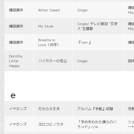
傳田
傳田真央
Bitter Sweet
Single
Miy
Single/ テレビ朝日 “交渉
傳田
傳田真央
My Style
人”主題歌
Miy
Breathe in
傳田真央
『I am 』
傳
Love（共作）
Dorothy
Little
バイカラーの恋心
Single
田
Happy
e
イヤホンズ
だから大丈夫
アルバム『手紙』収録
月
「予め失われた僕らのバ
シ
イヤホンズ
ヨロコビノウタ
ラッド」c/w
ー