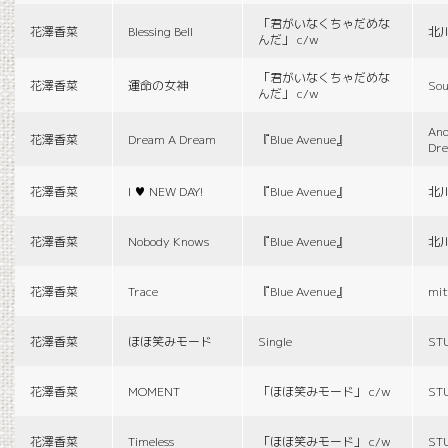
「君がいなくちゃだめな
花澤香菜
Blessing Bell
北
んだ」 c/w
「君がいなくちゃだめな
花澤香菜
運命の女神
Sou
んだ」 c/w
And
花澤香菜
Dream A Dream
『Blue Avenue』
Dr
花澤香菜
I ♥ NEW DAY!
『Blue Avenue』
北
花澤香菜
Nobody Knows
『Blue Avenue』
北
花澤香菜
Trace
『Blue Avenue』
mit
花澤香菜
ほほ笑みモード
Single
ST
花澤香菜
MOMENT
「ほほ笑みモード」 c/w
ST
花澤香菜
Timeless
「ほほ笑みモード」 c/w
ST