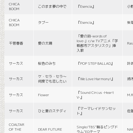
CHICA
このまま夢の中で
『Esencia』
小
BOOM
CHICA
タブー
『Esencia』
柴
BOOM
「愛の詩-words of
love-」c/w TVアニメ「学
千菅春香
愛の太陽
Ras
戦都市アスタリスク」挿
入歌
サーカス
桜色のみち
『POP STEP BALLAD』
叶
ケ・セラ・セラ〜
サーカス
『We Love Harmony!』
鈴
何度でも恋したい
『Sound Circus -Heart
サーカス
Fiower
M.R
V-』
『マーマレイドサンセッ
サーカス
ひと夏のステディ
佐
ト』
COALTAR
Single/TBS“輪るピングド
OF THE
DEAR FUTURE
NA
ラム”EDテーマ