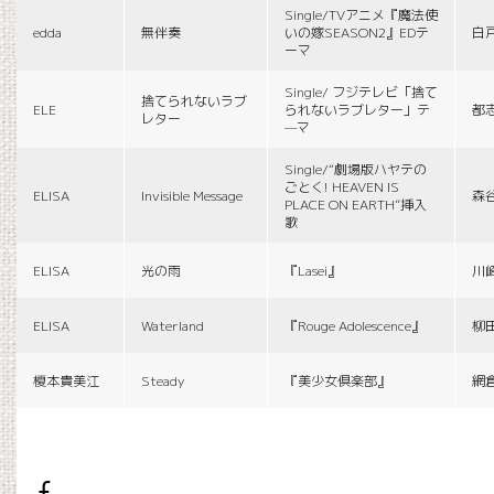
Single/TVアニメ『魔法使
edda
無伴奏
いの嫁SEASON2』EDテ
白
ーマ
Single/ フジテレビ「捨て
捨てられないラブ
ELE
られないラブレター」テ
都
レター
—マ
Single/“劇場版ハヤテの
ごとく! HEAVEN IS
ELISA
Invisible Message
森
PLACE ON EARTH”挿入
歌
ELISA
光の雨
『Lasei』
川
ELISA
Waterland
『Rouge Adolescence』
柳
榎本貴美江
Steady
『美少女倶楽部』
網