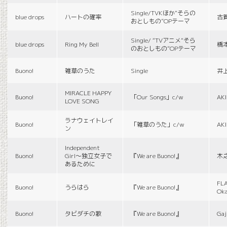
Single/TVKほか“そらの
blue drops
ハートの確率
古
おとしもの”OPテーマ
Single/ “TVアニメ“そら
blue drops
Ring My Bell
橋
のおとしもの”OPテーマ
Buono!
雑草のうた
Single
井
MIRACLE HAPPY
Buono!
「Our Songs」c/w
AK
LOVE SONG
ラナウェイトレイ
Buono!
「雑草のうた」c/w
AK
ン
Independent
Buono!
Girl〜独立女子で
『We are Buono!』
木
あるために
FLA
Buono!
うらはら
『We are Buono!』
Ok
Buono!
タビダチの歌
『We are Buono!』
Gaj