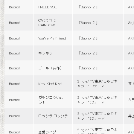
Buono!
I NEED YOU
『Buono!２』
AK
OVER THE
Buono!
『Buono!２』
Gaj
RAINBOW
Buono!
You're My Friend
『Buono!２』
AK
Buono!
キラキラ
『Buono!２』
AK
Buono!
ゴール（共作）
『Buono!２』
AK
Single/ TV東京“しゅごキ
Buono!
Kiss! Kiss! Kiss!
井
ャラ！”EDテーマ
ガチンコでいこ
Single/ TV東京“しゅごキ
Buono!
ム
う！
ャラ！”EDテーマ
Single/ TV東京“しゅごキ
Buono!
ロッタラ ロッタラ
井
ャラ！”EDテーマ
Single/ TV東京“しゅごキ
Buono!
恋愛ライダー
AK