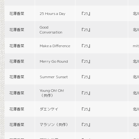
花澤香菜
25 Hours a Day
『25』
北
Good
花澤香菜
『25』
北
Conversation
花澤香菜
Make a Difference
『25』
mit
花澤香菜
Merry Go Round
『25』
北
花澤香菜
Summer Sunset
『25』
北
Young Oh! Oh!
花澤香菜
『25』
北
（共作）
花澤香菜
ダエンケイ
『25』
北
花澤香菜
マラソン（共作）
『25』
北