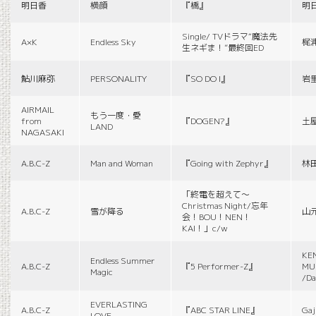
明日香
横顔
『橋』
明
Single/ TVドラマ“魔法先
A×K
Endless Sky
梶
生ネギま！”最終回ED
鮎川麻弥
PERSONALITY
『SO DO I』
岩
AIRMAIL
もう一度・愛
from
『DOGEN?』
土
LAND
NAGASAKI
A.B.C-Z
Man and Woman
『Going with Zephyr』
林
「終電を超えて～
Christmas Night/忘年
A.B.C-Z
雪が降る
山
会！BOU！NEN！
KAI！」c/w
KE
Endless Summer
A.B.C-Z
『5 Performer-Z』
MUS
Magic
/Da
EVERLASTING
A.B.C-Z
『ABC STAR LINE』
Gaj
LOVE