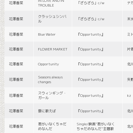
IN LOVE AND IN
花澤香菜
「ざらざら」c/w
ナ
TROUBLE
クラッシュシンバ
花澤香菜
「ざらざら」c/w
末
ル
花澤香菜
Blue Water
『Opportunity』
ミ
花澤香菜
FLOWER MARKET
『Opportunity』
片
花澤香菜
Opportunity
『Opportunity』
北
Seasons always
花澤香菜
『Opportunity』
矢
changes
スウィンギング・
花澤香菜
『Opportunity』
kz
ガール
花澤香菜
雲に歌えば
『Opportunity』
北
君がいなくちゃだ
Single/映画“君がいなく
花澤香菜
北
めなんだ
ちゃだめなんだ”主題歌