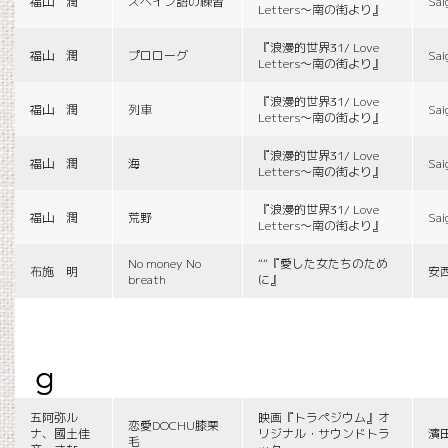
福山 潤
スペイン語の練習
Sai
Letters〜南の街より』
『浪漫的世界31/ Love
福山 潤
プロローグ
Sai
Letters〜南の街より』
『浪漫的世界31/ Love
福山 潤
列車
Sai
Letters〜南の街より』
『浪漫的世界31/ Love
福山 潤
海
Sai
Letters〜南の街より』
『浪漫的世界31/ Love
福山 潤
荒野
Sai
Letters〜南の街より』
No money No
““『愛した女たちのため
布施 明
安
breath
に』
g
五阿弥ル
映画『トラペジウム』オ
恋愛DOCHU膝栗
ナ、國土佳
リジナル・サウンドトラ
濱
毛