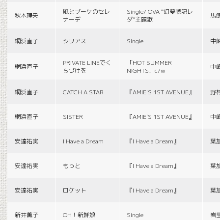
風とブーケのセレ
Single/ OVA “幻夢戦記レ
秋本理央
馬
ナーデ
ダ”主題歌
網浜直子
シリアス
Single
中
PRIVATE LINEでく
「HOT SUMMER
網浜直子
中
ちづけを
NIGHTS」c/w
網浜直子
CATCH A STAR
『AMIE'S 1ST AVENUE』
野
網浜直子
SISTER
『AMIE'S 1ST AVENUE』
中
安達祐実
I Have a Dream
『I Have a Dream』
葉
安達祐実
もっと
『I Have a Dream』
葉
安達祐実
ロケット
『I Have a Dream』
葉
新井薫子
OH！新鮮娘
Single
岩