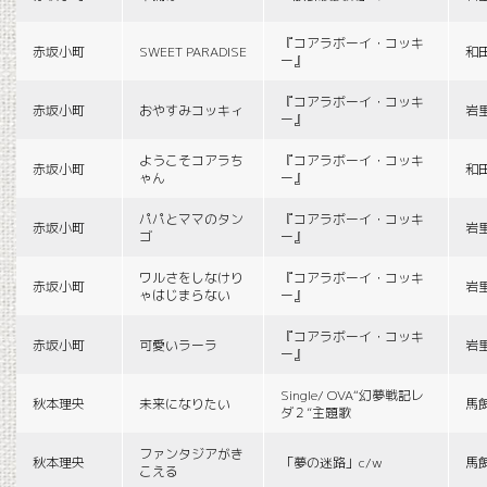
『コアラボーイ・コッキ
赤坂小町
SWEET PARADISE
和
ー』
『コアラボーイ・コッキ
赤坂小町
おやすみコッキィ
岩
ー』
ようこそコアラち
『コアラボーイ・コッキ
赤坂小町
和
ゃん
ー』
パパとママのタン
『コアラボーイ・コッキ
赤坂小町
岩
ゴ
ー』
ワルさをしなけり
『コアラボーイ・コッキ
赤坂小町
岩
ゃはじまらない
ー』
『コアラボーイ・コッキ
赤坂小町
可愛いラーラ
岩
ー』
Single/ OVA“幻夢戦記レ
秋本理央
未来になりたい
馬
ダ２”主題歌
ファンタジアがき
秋本理央
「夢の迷路」c/w
馬
こえる