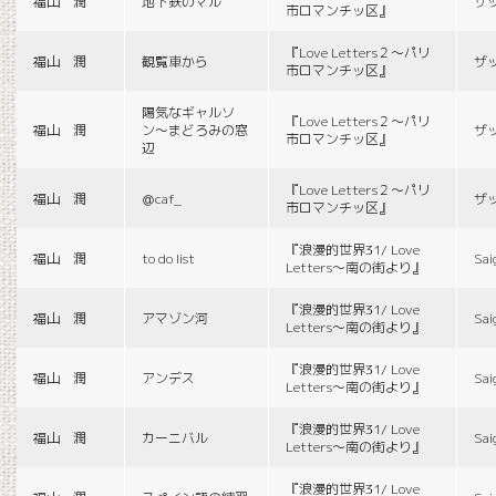
福山 潤
地下鉄のマル
ザ
市ロマンチッ区』
『Love Letters２〜パリ
福山 潤
観覧車から
ザ
市ロマンチッ区』
陽気なギャルソ
『Love Letters２〜パリ
福山 潤
ン〜まどろみの窓
ザ
市ロマンチッ区』
辺
『Love Letters２〜パリ
福山 潤
＠caf_
ザ
市ロマンチッ区』
『浪漫的世界31/ Love
福山 潤
to do list
Sai
Letters〜南の街より』
『浪漫的世界31/ Love
福山 潤
アマゾン河
Sai
Letters〜南の街より』
『浪漫的世界31/ Love
福山 潤
アンデス
Sai
Letters〜南の街より』
『浪漫的世界31/ Love
福山 潤
カーニバル
Sai
Letters〜南の街より』
『浪漫的世界31/ Love