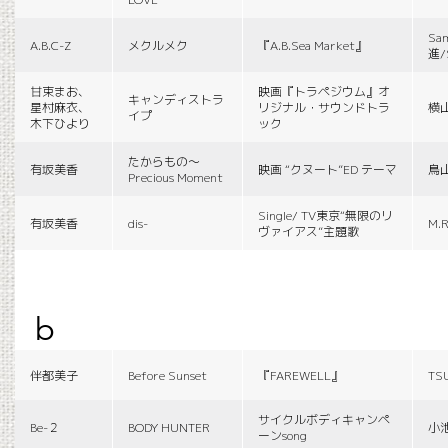
Sa
A.B.C-Z
メクルメク
『A.B.Sea Market』
進/
甘束まお、
映画『トラペジウム』オ
キャンディストラ
星村麻衣、
リジナル・サウンドトラ
横
イプ
木下ひより
ック
たからもの〜
有坂美香
映画 “クヌート”ED テーマ
鳥
Precious Moment
Single/ TV東京“無限のリ
有坂美香
dis-
M.R
ヴァイアス”主題歌
b
伴都美子
Before Sunset
『FAREWELL』
TS
サイクルボディキャンペ
Be-２
BODY HUNTER
小
ーンsong