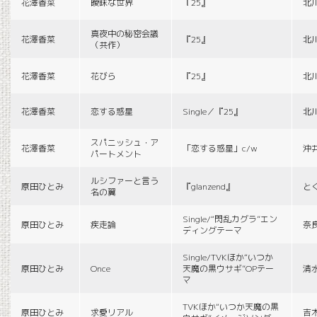
花澤香菜
曖昧な世界
『25』
北
真夜中の秘密会議
花澤香菜
『25』
北
（共作）
花澤香菜
花びら
『25』
北
花澤香菜
恋する惑星
Single／『25』
北
スパニッシュ・ア
花澤香菜
「恋する惑星」c/w
沖
パートメント
ルシファーと言う
原田ひとみ
『glanzend』
と
名の翼
Single/“閃乱カグラ”エン
原田ひとみ
疾走論
奈
ディングテーマ
Single/TVKほか“いつか
原田ひとみ
Once
天魔の黒ウサギ”OPテー
清
マ
TVKほか“いつか天魔の黒
原田ひとみ
求愛リアル
吉