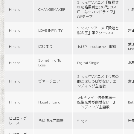
Single/TVアニメ『解雇さ
れた暗黒兵士(30代)のス
Hinano
CHANGEMAKER
小
ローなセカンドライフ』
OPテーマ
Single/TVアニメ『贄姫と
Hinano
LOVE INFINITY
倉
獣の王』第２クールOP
武田
Hinano
はじまり
1stEP「nocturne」収録
Mon
Something To
Hinano
Digital Single
北
Lose
Single/TVアニメ『うちの
Hinano
ヴァージニア
師匠はしっぽがない』エ
倉
ンディング主題歌
tvkドラマ『信長未満―
Hinano
Hopeful Land
転生光秀が倒せないー』
Be
エンディング主題歌
ヒロコ・グ
うぬぼれて誘惑
Single
岩
レース