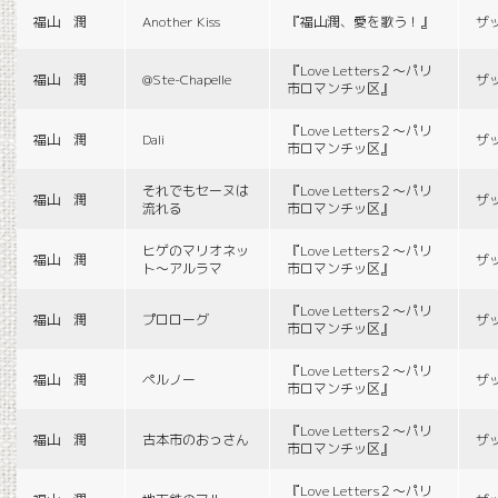
福山 潤
Another Kiss
『福山潤、愛を歌う！』
ザ
『Love Letters２〜パリ
福山 潤
@Ste-Chapelle
ザ
市ロマンチッ区』
『Love Letters２〜パリ
福山 潤
Dali
ザ
市ロマンチッ区』
それでもセーヌは
『Love Letters２〜パリ
福山 潤
ザ
流れる
市ロマンチッ区』
ヒゲのマリオネッ
『Love Letters２〜パリ
福山 潤
ザ
ト〜アルラマ
市ロマンチッ区』
『Love Letters２〜パリ
福山 潤
プロローグ
ザ
市ロマンチッ区』
『Love Letters２〜パリ
福山 潤
ペルノー
ザ
市ロマンチッ区』
『Love Letters２〜パリ
福山 潤
古本市のおっさん
ザ
市ロマンチッ区』
『Love Letters２〜パリ