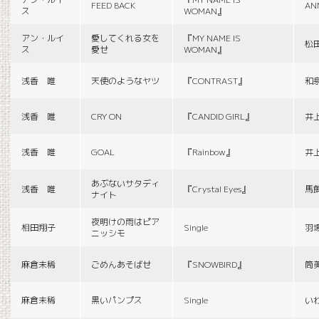
FEED BACK
AN
ス
WOMAN』
アン・ルイ
愛してくれる女を
『MY NAME IS
松
ス
愛せ
WOMAN』
浅香 唯
天使のようなヤツ
『CONTRAST』
和
浅香 唯
CRY ON
『CANDID GIRL』
井
浅香 唯
GOAL
『Rainbow』
井
あぶないサタディ
浅香 唯
『Crystal Eyes』
馬
ナイト
夜明けの雨はピア
相田翔子
Single
羽
ニッシモ
麻倉未稀
ごめんあそばせ
『SNOWBIRD』
筒
麻倉未稀
黒いパンプス
Single
い