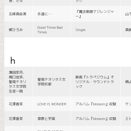
音、さな
ック
『魔法戦隊マジレンジャ
五條真由美
永遠に…
山
ー』
Good Times Bad
郷ひろみ
Single
真
Times
h
濱田菜月、
橋口佳奈、
映画『トラペジウム』オ
聖南テネリタス女
聖南テネリ
リジナル・サウンドトラ
横
学院校歌
タス女学院
ック
生徒一同
花澤香菜
LOVE IS WONDER
アルバム『blossom』収録
ケ
花澤香菜
草原と宇宙
アルバム『blossom』収録
ミ