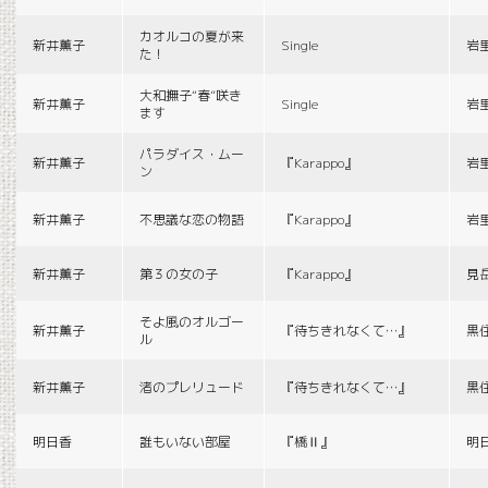
カオルコの夏が来
新井薫子
Single
岩
た！
大和撫子“春”咲き
新井薫子
Single
岩
ます
パラダイス・ムー
新井薫子
『Karappo』
岩
ン
新井薫子
不思議な恋の物語
『Karappo』
岩
新井薫子
第３の女の子
『Karappo』
見
そよ風のオルゴー
新井薫子
『待ちきれなくて…』
黒
ル
新井薫子
渚のプレリュード
『待ちきれなくて…』
黒
明日香
誰もいない部屋
『橋Ⅱ』
明