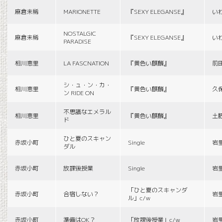
麻倉未稀
MARIONETTE
『SEXY ELEGANSE』
い
NOSTALGIC
麻倉未稀
『SEXY ELEGANSE』
い
PARADISE
相川恵里
LA FASCNATION
『黄色い麒麟』
前
シ・ュ・ン・カ・
相川恵里
『黄色い麒麟』
久
ン RIDE ON
不思議なエメラル
相川恵里
『黄色い麒麟』
土
ド
ひと夏のスキャン
赤坂小町
Single
岩
ダル
赤坂小町
放課後授業
Single
岩
「ひと夏のスキャンダ
赤坂小町
合宿しない？
岩
ル」c/w
赤坂小町
準備はOK？
「放課後授業」c/w
岩