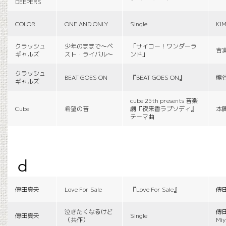
DEEPERS
COLOR
ONE AND ONLY
Single
KI
クラッシュ
少年のままで〜ベ
「サイコー！ワンダーラ
吉
ギャルズ
スト・ライバル〜
ンド」
クラッシュ
BEAT GOES ON
『BEAT GOES ON』
熊
ギャルズ
cube 25th presents 音楽
Cube
希望の音
劇『夜来香ラプソディ』
本
テーマ曲
d
傳田真央
Love For Sale
『Love For Sale』
傳
泣きたくなるけど
傳田
傳田真央
Single
（共作）
Miy