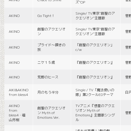
ズ”OP
Single/ TV東京“創聖のア
AKINO
Go Tight！
菅
クエリオン”主題歌
創聖のアクエリオ
Single/ TV東京“創聖のア
AKINO
菅
ン
クエリオン”主題歌
プライド〜嘆きの
「創聖のアクエリオン」
AKINO
菅
旅
c/w
AKINO
ニケ１５歳
『創聖のアクエリオン』
菅
AKINO
荒野のヒース
『創聖のアクエリオン』
菅
AIKI&AKINO
Single / TV「魔法使いの
月のもう半分
白
from bless4
嫁」第2クールEDテーマ
AKINO
TVアニメ『想星のアクエ
創聖のアクエリオ
from
リオン Myth of
ン Myth of
菅
bless4・福
Emotions』主題歌シング
Emotions Ver.
山芳樹
ル
“それが声優！”劇中劇