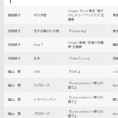
f
Single/ テレビ東京 “君だ
藤田朋子
冬の予感
けにメリークリスマス”主
馬
題歌
深田恭子
恋する胸のため息
『Universe』
朝
Single/ 映画 “死者の学園
深田恭子
How？
織
祭”主題歌
深田恭子
左手
「How？」c/w
宮
福山 潤
OWL
『OWL』
JU
『Love Letters 〜祭りの
福山 潤
エピローグ
Bea
国で』
『Love Letters 〜祭りの
福山 潤
トラベリンマン
磯
国で』
『Love Letters 〜祭りの
福山 潤
プロローグ
Bea
国で』