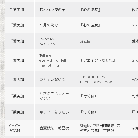
千葉美加
眠れない夜の羊
『心の温度』
佐
千葉美加
５月の街で
『心の温度』
Sho
PONYTAIL
千葉美加
Single
荒
SOLDIER
Tell me
千葉美加
everything, Tell
『フェイント勝ちね』
Sho
me nothing
「BRAND-NEW-
千葉美加
ジャマしないで
VA
TOMORROW」c/w
ときめきパフォー
千葉美加
『行くね』
町
マンス
千葉美加
キライになりたい
『行くね』
戸
CHICA
Single/ TBS日曜劇場 “カ
春夏秋冬・朝昼夜
柴
BOOM
ミさんの悪口”主題歌