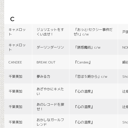
c
キャメロッ
ジュリエットをす
「おっと!セクシー事件だ
戸
ト
くい出せ！
ぜ!!」c/w
キャメロッ
ダーリンダーリン
「誘惑魔術」c/w
NO
ト
CANDEE
BREAK OUT
『Candee』
崎
千葉美加
夢みる力
「恋は５時から」c/w
Sho
あざやかにキメた
千葉美加
『心の温度』
辻
い
あのレコードを探
千葉美加
『心の温度』
辻
せ！
おかしなガールフ
千葉美加
『心の温度』
Sho
レンド