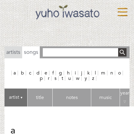
artists
songs
a
b
c
d
e
f
g
h
i
j
k
l
m
n
o
p
r
s
t
u
w
y
z
year
artist
title
notes
music
▼
▽
a