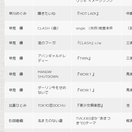
ウサギ”イメージソング
早川めぐみ
輝きたいね
『HOT LADY』
中
早見 優
CLASH（曲）
single (共作)岩里未央
（
早見 優
渚のフーガ
「CLASH」c/w
三
アバンギャルドレ
早見 優
『TWIN』
三
ディー
MANDAY
早見 優
『WOW！』
馬
SHUTDOWN
ダーリン今をせめ
早見 優
『WOW！』
馬
ないで
比嘉ひとみ
TOKYO恋DOCHU
『美少女倶楽部』
池
TVK,KBSほか “あまつ
引田香織
名まえのない道
梶
き”EDテーマ