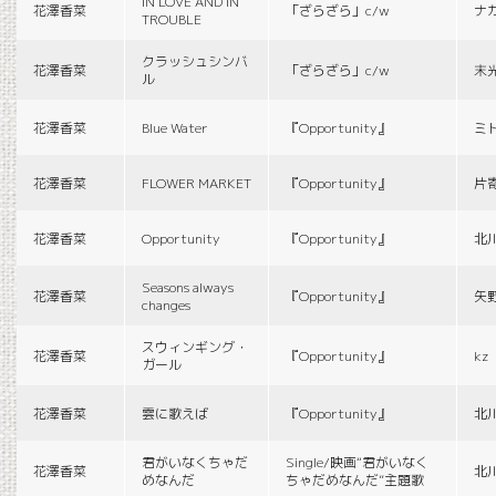
IN LOVE AND IN
花澤香菜
「ざらざら」c/w
ナ
TROUBLE
クラッシュシンバ
花澤香菜
「ざらざら」c/w
末
ル
花澤香菜
Blue Water
『Opportunity』
ミ
花澤香菜
FLOWER MARKET
『Opportunity』
片
花澤香菜
Opportunity
『Opportunity』
北
Seasons always
花澤香菜
『Opportunity』
矢
changes
スウィンギング・
花澤香菜
『Opportunity』
kz
ガール
花澤香菜
雲に歌えば
『Opportunity』
北
君がいなくちゃだ
Single/映画“君がいなく
花澤香菜
北
めなんだ
ちゃだめなんだ”主題歌