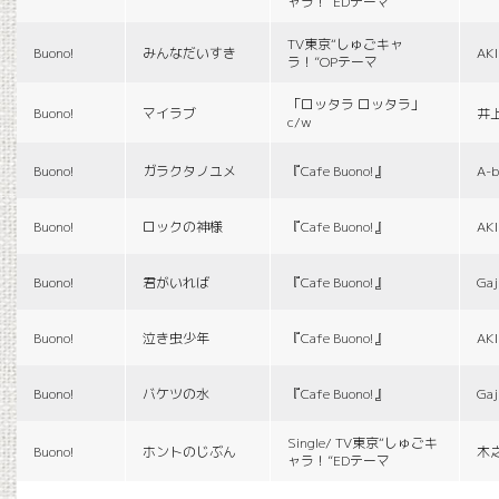
ャラ！”EDテーマ
TV東京“しゅごキャ
Buono!
みんなだいすき
AK
ラ！”OPテーマ
「ロッタラ ロッタラ」
Buono!
マイラブ
井
c/w
Buono!
ガラクタノユメ
『Cafe Buono!』
A-b
Buono!
ロックの神様
『Cafe Buono!』
AK
Buono!
君がいれば
『Cafe Buono!』
Gaj
Buono!
泣き虫少年
『Cafe Buono!』
AK
Buono!
バケツの水
『Cafe Buono!』
Gaj
Single/ TV東京“しゅごキ
Buono!
ホントのじぶん
木
ャラ！”EDテーマ