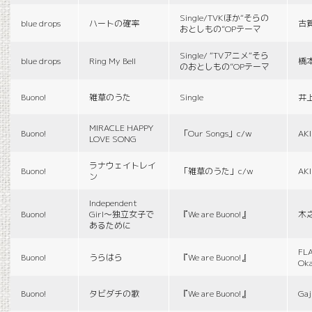
Single/TVKほか“そらの
blue drops
ハートの確率
古
おとしもの”OPテーマ
Single/ “TVアニメ“そら
blue drops
Ring My Bell
橋
のおとしもの”OPテーマ
Buono!
雑草のうた
Single
井
MIRACLE HAPPY
Buono!
「Our Songs」c/w
AK
LOVE SONG
ラナウェイトレイ
Buono!
「雑草のうた」c/w
AK
ン
Independent
Buono!
Girl〜独立女子で
『We are Buono!』
木
あるために
FLA
Buono!
うらはら
『We are Buono!』
Ok
Buono!
タビダチの歌
『We are Buono!』
Gaj