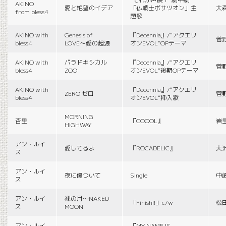
AKINO
愛と絶望のイデア
「仏戦士ボサツオン」主
大
from bless4
題歌
AKINO with
Genesis of
『Decennia』/“アクエリ
菅
bless4
LOVE〜愛の起源
オンEVOL”OPテーマ
AKINO with
パラドキシカル
『Decennia』/“アクエリ
菅
bless4
ZOO
オンEVOL”後期OPテーマ
AKINO with
『Decennia』/“アクエリ
ZERO ゼロ
菅
bless4
オンEVOL”挿入歌
MORNING
杏里
『COOOL』
岩
HIGHWAY
アン・ルイ
愛してるよ
『ROCADELIC』
大
ス
アン・ルイ
夜に傷ついて
Single
中
ス
アン・ルイ
裸の月〜NAKED
「Finish!!」c/w
松
ス
MOON
アン・ルイ
『MY NAME IS