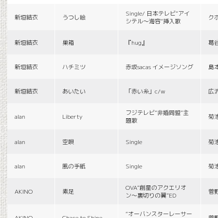
Single/ 日本テレビ“アイ
新垣結衣
うつし絵
ク
シテル〜海容”挿入歌
新垣結衣
巣箱
『hug』
葛
新垣結衣
ハチミツ
赤坂sacas イメージソング
島
新垣結衣
あいたい
「赤い糸」c/w
広
フジテレビ“非婚同盟”主
alan
Liberty
菊
題歌
alan
空唄
Single
菊
alan
風の手紙
Single
菊
OVA“創星のアクエリオ
AKINO
素足
菅
ン〜裏切りの翼”ED
“オーバンスターレーサー
AKINO
Chace to Shine
菅