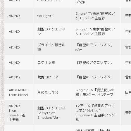
ズ”OP
Single/ TV東京“創聖のア
AKINO
Go Tight！
菅
クエリオン”主題歌
創聖のアクエリオ
Single/ TV東京“創聖のア
AKINO
菅
ン
クエリオン”主題歌
プライド〜嘆きの
「創聖のアクエリオン」
AKINO
菅
旅
c/w
AKINO
ニケ１５歳
『創聖のアクエリオン』
菅
AKINO
荒野のヒース
『創聖のアクエリオン』
菅
AIKI&AKINO
Single / TV「魔法使いの
月のもう半分
白
from bless4
嫁」第2クールEDテーマ
AKINO
TVアニメ『想星のアクエ
創聖のアクエリオ
from
リオン Myth of
ン Myth of
菅
bless4・福
Emotions』主題歌シング
Emotions Ver.
山芳樹
ル
“それが声優！”劇中劇