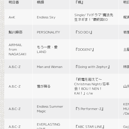
明日香
横顔
『橋』
明
Single/ TVドラマ“魔法先
A×K
Endless Sky
梶
生ネギま！”最終回ED
鮎川麻弥
PERSONALITY
『SO DO I』
岩
AIRMAIL
もう一度・愛
from
『DOGEN?』
土
LAND
NAGASAKI
A.B.C-Z
Man and Woman
『Going with Zephyr』
林
「終電を超えて～
Christmas Night/忘年
A.B.C-Z
雪が降る
山
会！BOU！NEN！
KAI！」c/w
KE
Endless Summer
A.B.C-Z
『5 Performer-Z』
MUS
Magic
/Da
EVERLASTING
A.B.C-Z
『ABC STAR LINE』
Gaj
LOVE