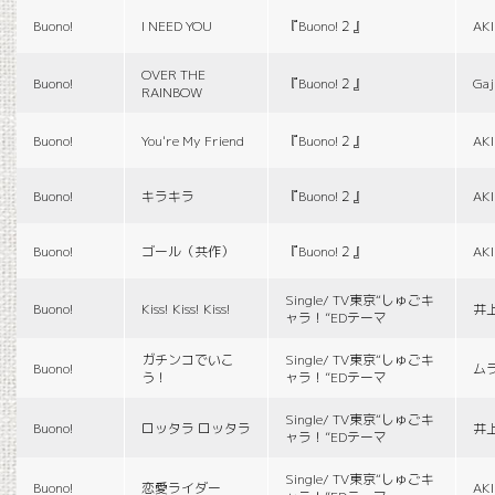
Buono!
I NEED YOU
『Buono!２』
AK
OVER THE
Buono!
『Buono!２』
Gaj
RAINBOW
Buono!
You're My Friend
『Buono!２』
AK
Buono!
キラキラ
『Buono!２』
AK
Buono!
ゴール（共作）
『Buono!２』
AK
Single/ TV東京“しゅごキ
Buono!
Kiss! Kiss! Kiss!
井
ャラ！”EDテーマ
ガチンコでいこ
Single/ TV東京“しゅごキ
Buono!
ム
う！
ャラ！”EDテーマ
Single/ TV東京“しゅごキ
Buono!
ロッタラ ロッタラ
井
ャラ！”EDテーマ
Single/ TV東京“しゅごキ
Buono!
恋愛ライダー
AK