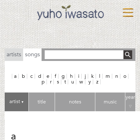
artists
songs
a
b
c
d
e
f
g
h
i
j
k
l
m
n
o
p
r
s
t
u
w
y
z
year
artist
title
notes
music
▼
▽
a