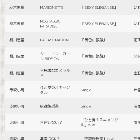
麻倉未稀
MARIONETTE
『SEXY ELEGANSE』
い
NOSTALGIC
麻倉未稀
『SEXY ELEGANSE』
い
PARADISE
相川恵里
LA FASCNATION
『黄色い麒麟』
前
シ・ュ・ン・カ・
相川恵里
『黄色い麒麟』
久
ン RIDE ON
不思議なエメラル
相川恵里
『黄色い麒麟』
土
ド
ひと夏のスキャン
赤坂小町
Single
岩
ダル
赤坂小町
放課後授業
Single
岩
「ひと夏のスキャンダ
赤坂小町
合宿しない？
岩
ル」c/w
赤坂小町
準備はOK？
「放課後授業」c/w
岩