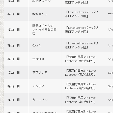
福山 潤
地下鉄のマル
ザ
市ロマンチッ区』
『Love Letters２〜パリ
福山 潤
観覧車から
ザ
市ロマンチッ区』
陽気なギャルソ
『Love Letters２〜パリ
福山 潤
ン〜まどろみの窓
ザ
市ロマンチッ区』
辺
『Love Letters２〜パリ
福山 潤
＠caf_
ザ
市ロマンチッ区』
『浪漫的世界31/ Love
福山 潤
to do list
Sai
Letters〜南の街より』
『浪漫的世界31/ Love
福山 潤
アマゾン河
Sai
Letters〜南の街より』
『浪漫的世界31/ Love
福山 潤
アンデス
Sai
Letters〜南の街より』
『浪漫的世界31/ Love
福山 潤
カーニバル
Sai
Letters〜南の街より』
『浪漫的世界31/ Love