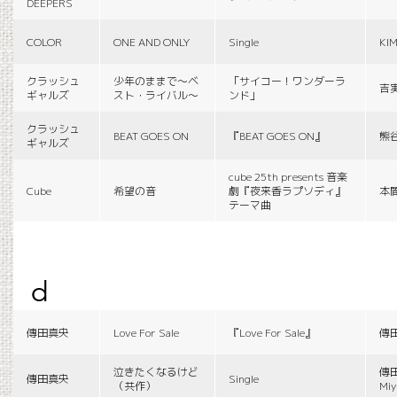
DEEPERS
COLOR
ONE AND ONLY
Single
KI
クラッシュ
少年のままで〜ベ
「サイコー！ワンダーラ
吉
ギャルズ
スト・ライバル〜
ンド」
クラッシュ
BEAT GOES ON
『BEAT GOES ON』
熊
ギャルズ
cube 25th presents 音楽
Cube
希望の音
劇『夜来香ラプソディ』
本
テーマ曲
d
傳田真央
Love For Sale
『Love For Sale』
傳
泣きたくなるけど
傳田
傳田真央
Single
（共作）
Miy