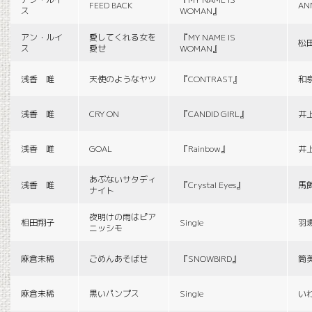
FEED BACK
AN
ス
WOMAN』
アン・ルイ
愛してくれる女を
『MY NAME IS
松
ス
愛せ
WOMAN』
浅香 唯
天使のようなヤツ
『CONTRAST』
和
浅香 唯
CRY ON
『CANDID GIRL』
井
浅香 唯
GOAL
『Rainbow』
井
あぶないサタディ
浅香 唯
『Crystal Eyes』
馬
ナイト
夜明けの雨はピア
相田翔子
Single
羽
ニッシモ
麻倉未稀
ごめんあそばせ
『SNOWBIRD』
筒
麻倉未稀
黒いパンプス
Single
い