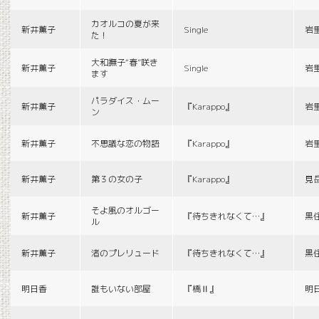
カオルコの夏が来
新井薫子
Single
岩
た！
大和撫子“春”咲き
新井薫子
Single
岩
ます
パラダイス・ムー
新井薫子
『Karappo』
岩
ン
新井薫子
不思議な恋の物語
『Karappo』
岩
新井薫子
第３の女の子
『Karappo』
見
そよ風のオルゴー
新井薫子
『待ちきれなくて…』
黒
ル
新井薫子
渚のプレリュード
『待ちきれなくて…』
黒
明日香
誰もいない部屋
『橋Ⅱ』
明