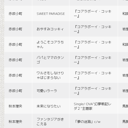
『コアラボーイ・コッキ
赤坂小町
SWEET PARADISE
和
ー』
『コアラボーイ・コッキ
赤坂小町
おやすみコッキィ
岩
ー』
ようこそコアラち
『コアラボーイ・コッキ
赤坂小町
和
ゃん
ー』
パパとママのタン
『コアラボーイ・コッキ
赤坂小町
岩
ゴ
ー』
ワルさをしなけり
『コアラボーイ・コッキ
赤坂小町
岩
ゃはじまらない
ー』
『コアラボーイ・コッキ
赤坂小町
可愛いラーラ
岩
ー』
Single/ OVA“幻夢戦記レ
秋本理央
未来になりたい
馬
ダ２”主題歌
ファンタジアがき
秋本理央
「夢の迷路」c/w
馬
こえる