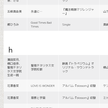
音、さな
ック
『魔法戦隊マジレンジャ
五條真由美
永遠に…
山
ー』
Good Times Bad
郷ひろみ
Single
真
Times
h
濱田菜月、
橋口佳奈、
映画『トラペジウム』オ
聖南テネリタス女
聖南テネリ
リジナル・サウンドトラ
横
学院校歌
タス女学院
ック
生徒一同
花澤香菜
LOVE IS WONDER
アルバム『blossom』収録
ケ
花澤香菜
草原と宇宙
アルバム『blossom』収録
ミ