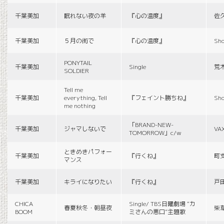
千葉美加
眠れない夜の羊
『心の温度』
佐
千葉美加
５月の街で
『心の温度』
Sho
PONYTAIL
千葉美加
Single
荒
SOLDIER
Tell me
千葉美加
everything, Tell
『フェイント勝ちね』
Sho
me nothing
「BRAND-NEW-
千葉美加
ジャマしないで
VA
TOMORROW」c/w
ときめきパフォー
千葉美加
『行くね』
町
マンス
千葉美加
キライになりたい
『行くね』
戸
CHICA
Single/ TBS日曜劇場 “カ
春夏秋冬・朝昼夜
柴
BOOM
ミさんの悪口”主題歌