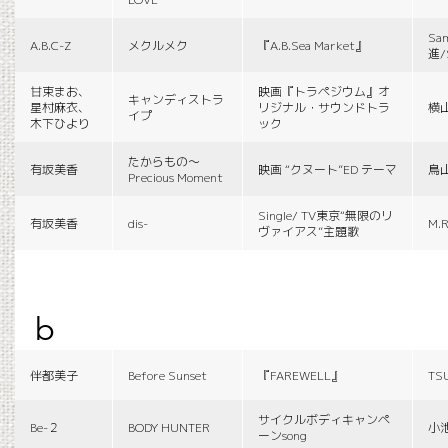
Sa
A.B.C-Z
メクルメク
『A.B.Sea Market』
進/
甘束まお、
映画『トラペジウム』オ
キャンディストラ
星村麻衣、
リジナル・サウンドトラ
横
イプ
木下ひより
ック
たからもの〜
有坂美香
映画 “クヌート”ED テーマ
鳥
Precious Moment
Single/ TV東京“無限のリ
有坂美香
dis-
M.R
ヴァイアス”主題歌
b
伴都美子
Before Sunset
『FAREWELL』
TS
サイクルボディキャンペ
Be-２
BODY HUNTER
小
ーンsong