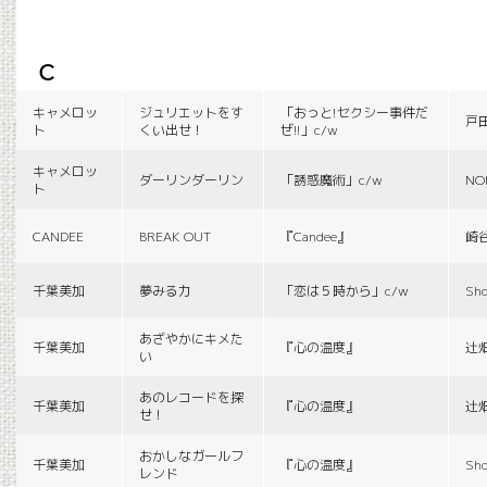
c
キャメロッ
ジュリエットをす
「おっと!セクシー事件だ
戸
ト
くい出せ！
ぜ!!」c/w
キャメロッ
ダーリンダーリン
「誘惑魔術」c/w
NO
ト
CANDEE
BREAK OUT
『Candee』
崎
千葉美加
夢みる力
「恋は５時から」c/w
Sho
あざやかにキメた
千葉美加
『心の温度』
辻
い
あのレコードを探
千葉美加
『心の温度』
辻
せ！
おかしなガールフ
千葉美加
『心の温度』
Sho
レンド