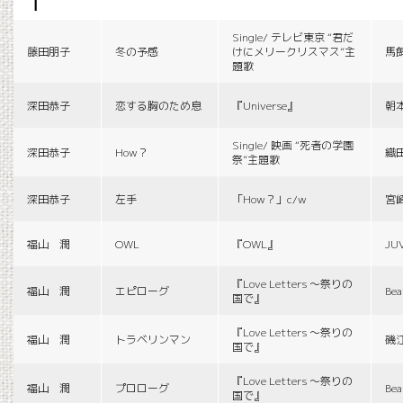
f
Single/ テレビ東京 “君だ
藤田朋子
冬の予感
けにメリークリスマス”主
馬
題歌
深田恭子
恋する胸のため息
『Universe』
朝
Single/ 映画 “死者の学園
深田恭子
How？
織
祭”主題歌
深田恭子
左手
「How？」c/w
宮
福山 潤
OWL
『OWL』
JU
『Love Letters 〜祭りの
福山 潤
エピローグ
Bea
国で』
『Love Letters 〜祭りの
福山 潤
トラベリンマン
磯
国で』
『Love Letters 〜祭りの
福山 潤
プロローグ
Bea
国で』