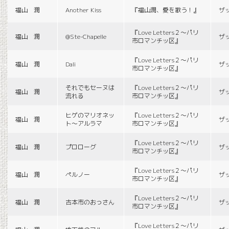
福山 潤
Another Kiss
『福山潤、愛を歌う！』
ザ
『Love Letters２〜パリ
福山 潤
@Ste-Chapelle
ザ
市ロマンチッ区』
『Love Letters２〜パリ
福山 潤
Dali
ザ
市ロマンチッ区』
それでもセーヌは
『Love Letters２〜パリ
福山 潤
ザ
流れる
市ロマンチッ区』
ヒゲのマリオネッ
『Love Letters２〜パリ
福山 潤
ザ
ト〜アルラマ
市ロマンチッ区』
『Love Letters２〜パリ
福山 潤
プロローグ
ザ
市ロマンチッ区』
『Love Letters２〜パリ
福山 潤
ペルノー
ザ
市ロマンチッ区』
『Love Letters２〜パリ
福山 潤
古本市のおっさん
ザ
市ロマンチッ区』
『Love Letters２〜パリ