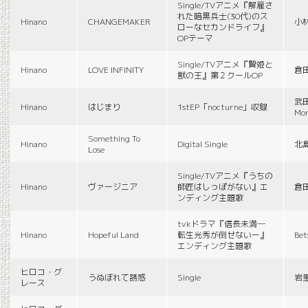
Single/TVアニメ『解雇さ
れた暗黒兵士(30代)のス
Hinano
CHANGEMAKER
小
ローなセカンドライフ』
OPテーマ
Single/TVアニメ『贄姫と
Hinano
LOVE INFINITY
倉
獣の王』第２クールOP
武田
Hinano
はじまり
1stEP「nocturne」収録
Mon
Something To
Hinano
Digital Single
北
Lose
Single/TVアニメ『うちの
Hinano
ヴァージニア
師匠はしっぽがない』エ
倉
ンディング主題歌
tvkドラマ『信長未満―
Hinano
Hopeful Land
転生光秀が倒せないー』
Be
エンディング主題歌
ヒロコ・グ
うぬぼれて誘惑
Single
岩
レース