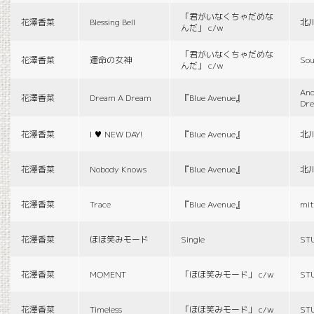
「君がいなくちゃだめな
花澤香菜
Blessing Bell
北
んだ」 c/w
「君がいなくちゃだめな
花澤香菜
運命の女神
Sou
んだ」 c/w
And
花澤香菜
Dream A Dream
『Blue Avenue』
Dr
花澤香菜
I ♥ NEW DAY!
『Blue Avenue』
北
花澤香菜
Nobody Knows
『Blue Avenue』
北
花澤香菜
Trace
『Blue Avenue』
mit
花澤香菜
ほほ笑みモード
Single
ST
花澤香菜
MOMENT
「ほほ笑みモード」 c/w
ST
花澤香菜
Timeless
「ほほ笑みモード」 c/w
ST