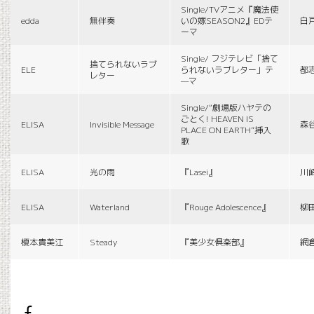
Single/TVアニメ『魔法使
edda
無伴奏
いの嫁SEASON2』EDテ
白
ーマ
Single/ フジテレビ「捨て
捨てられないラブ
ELE
られないラブレター」テ
都
レター
—マ
Single/“劇場版ハヤテの
ごとく! HEAVEN IS
ELISA
Invisible Message
森
PLACE ON EARTH”挿入
歌
ELISA
光の雨
『Lasei』
川
ELISA
Waterland
『Rouge Adolescence』
柳
榎本貴美江
Steady
『美少女倶楽部』
網