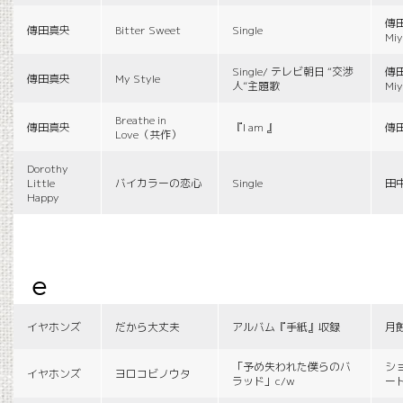
傳田
傳田真央
Bitter Sweet
Single
Miy
Single/ テレビ朝日 “交渉
傳田
傳田真央
My Style
人”主題歌
Miy
Breathe in
傳田真央
『I am 』
傳
Love（共作）
Dorothy
Little
バイカラーの恋心
Single
田
Happy
e
イヤホンズ
だから大丈夫
アルバム『手紙』収録
月
「予め失われた僕らのバ
シ
イヤホンズ
ヨロコビノウタ
ラッド」c/w
ー