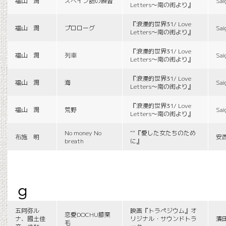
福山 潤
スペイン語の練習
Sai
Letters〜南の街より』
『浪漫的世界31/ Love
福山 潤
プロローグ
Sai
Letters〜南の街より』
『浪漫的世界31/ Love
福山 潤
列車
Sai
Letters〜南の街より』
『浪漫的世界31/ Love
福山 潤
海
Sai
Letters〜南の街より』
『浪漫的世界31/ Love
福山 潤
荒野
Sai
Letters〜南の街より』
No money No
““『愛した女たちのため
布施 明
安
breath
に』
g
五阿弥ル
映画『トラペジウム』オ
恋愛DOCHU膝栗
ナ、國土佳
リジナル・サウンドトラ
濱
毛