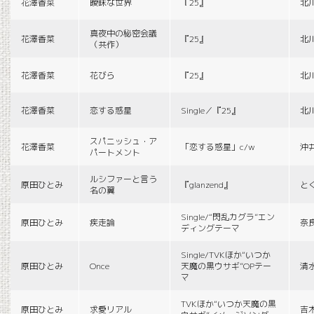
花澤香菜
曖昧な世界
『25』
北
真夜中の秘密会議
花澤香菜
『25』
北
（共作）
花澤香菜
花びら
『25』
北
花澤香菜
恋する惑星
Single／『25』
北
スパニッシュ・ア
花澤香菜
「恋する惑星」c/w
沖
パートメント
ルシファーと言う
原田ひとみ
『glanzend』
と
名の翼
Single/“閃乱カグラ”エン
原田ひとみ
疾走論
奈
ディングテーマ
Single/TVKほか“いつか
原田ひとみ
Once
天魔の黒ウサギ”OPテー
清
マ
TVKほか“いつか天魔の黒
原田ひとみ
求愛リアル
吉