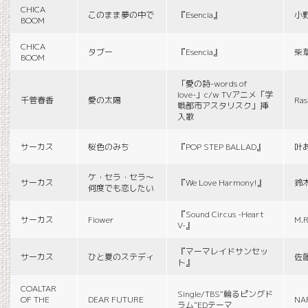
CHICA
このまま夢の中で
『Esencia』
小
BOOM
CHICA
タブー
『Esencia』
柴
BOOM
「愛の詩-words of
love-」c/w TVアニメ「学
千菅春香
愛の太陽
Ras
戦都市アスタリスク」挿
入歌
サーカス
桜色のみち
『POP STEP BALLAD』
叶
ケ・セラ・セラ〜
サーカス
『We Love Harmony!』
鈴
何度でも恋したい
『Sound Circus -Heart
サーカス
Fiower
M.R
V-』
『マーマレイドサンセッ
サーカス
ひと夏のステディ
佐
ト』
COALTAR
Single/TBS“輪るピングド
OF THE
DEAR FUTURE
NA
ラム”EDテーマ