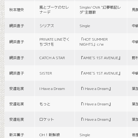
風とブーケのセレ
Single/ OVA “幻夢戦記レ
秋本理央
馬
ナーデ
ダ”主題歌
網浜直子
シリアス
Single
中
PRIVATE LINEでく
「HOT SUMMER
網浜直子
中
ちづけを
NIGHTS」c/w
網浜直子
CATCH A STAR
『AMIE'S 1ST AVENUE』
野
網浜直子
SISTER
『AMIE'S 1ST AVENUE』
中
安達祐実
I Have a Dream
『I Have a Dream』
葉
安達祐実
もっと
『I Have a Dream』
葉
安達祐実
ロケット
『I Have a Dream』
葉
新井薫子
OH！新鮮娘
Single
岩