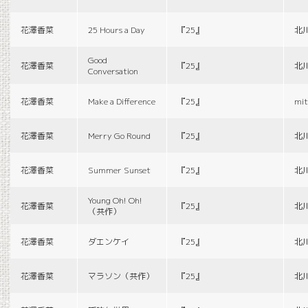
花澤香菜
25 Hours a Day
『25』
北
Good
花澤香菜
『25』
北
Conversation
花澤香菜
Make a Difference
『25』
mit
花澤香菜
Merry Go Round
『25』
北
花澤香菜
Summer Sunset
『25』
北
Young Oh! Oh!
花澤香菜
『25』
北
（共作）
花澤香菜
ダエンケイ
『25』
北
花澤香菜
マラソン（共作）
『25』
北