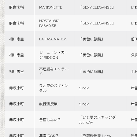
麻倉未稀
MARIONETTE
『SEXY ELEGANSE』
い
NOSTALGIC
麻倉未稀
『SEXY ELEGANSE』
い
PARADISE
相川恵里
LA FASCNATION
『黄色い麒麟』
前
シ・ュ・ン・カ・
相川恵里
『黄色い麒麟』
久
ン RIDE ON
不思議なエメラル
相川恵里
『黄色い麒麟』
土
ド
ひと夏のスキャン
赤坂小町
Single
岩
ダル
赤坂小町
放課後授業
Single
岩
「ひと夏のスキャンダ
赤坂小町
合宿しない？
岩
ル」c/w
赤坂小町
準備はOK？
「放課後授業」c/w
岩