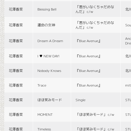
「君がいなくちゃだめな
花澤香菜
Blessing Bell
北
んだ」 c/w
「君がいなくちゃだめな
花澤香菜
運命の女神
Sou
んだ」 c/w
And
花澤香菜
Dream A Dream
『Blue Avenue』
Dr
花澤香菜
I ♥ NEW DAY!
『Blue Avenue』
北
花澤香菜
Nobody Knows
『Blue Avenue』
北
花澤香菜
Trace
『Blue Avenue』
mit
花澤香菜
ほほ笑みモード
Single
ST
花澤香菜
MOMENT
「ほほ笑みモード」 c/w
ST
花澤香菜
Timeless
「ほほ笑みモード」 c/w
ST