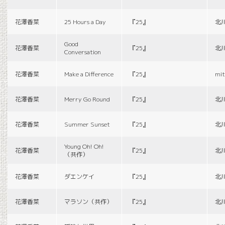
花澤香菜
25 Hours a Day
『25』
北
Good
花澤香菜
『25』
北
Conversation
花澤香菜
Make a Difference
『25』
mit
花澤香菜
Merry Go Round
『25』
北
花澤香菜
Summer Sunset
『25』
北
Young Oh! Oh!
花澤香菜
『25』
北
（共作）
花澤香菜
ダエンケイ
『25』
北
花澤香菜
マラソン（共作）
『25』
北