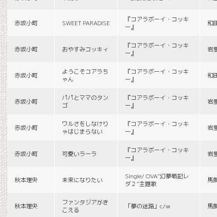
『コアラボーイ・コッキ
赤坂小町
SWEET PARADISE
和
ー』
『コアラボーイ・コッキ
赤坂小町
おやすみコッキィ
岩
ー』
ようこそコアラち
『コアラボーイ・コッキ
赤坂小町
和
ゃん
ー』
パパとママのタン
『コアラボーイ・コッキ
赤坂小町
岩
ゴ
ー』
ワルさをしなけり
『コアラボーイ・コッキ
赤坂小町
岩
ゃはじまらない
ー』
『コアラボーイ・コッキ
赤坂小町
可愛いラーラ
岩
ー』
Single/ OVA“幻夢戦記レ
秋本理央
未来になりたい
馬
ダ２”主題歌
ファンタジアがき
秋本理央
「夢の迷路」c/w
馬
こえる