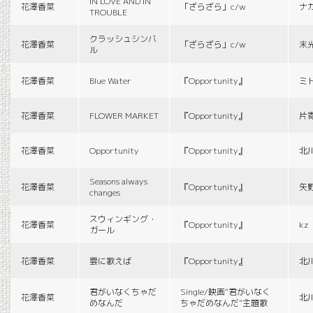
IN LOVE AND IN
花澤香菜
「ざらざら」c/w
ナ
TROUBLE
クラッシュシンバ
花澤香菜
「ざらざら」c/w
末
ル
花澤香菜
Blue Water
『Opportunity』
ミ
花澤香菜
FLOWER MARKET
『Opportunity』
片
花澤香菜
Opportunity
『Opportunity』
北
Seasons always
花澤香菜
『Opportunity』
矢
changes
スウィンギング・
花澤香菜
『Opportunity』
kz
ガール
花澤香菜
雲に歌えば
『Opportunity』
北
君がいなくちゃだ
Single/映画“君がいなく
花澤香菜
北
めなんだ
ちゃだめなんだ”主題歌