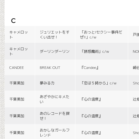
c
キャメロッ
ジュリエットをす
「おっと!セクシー事件だ
戸
ト
くい出せ！
ぜ!!」c/w
キャメロッ
ダーリンダーリン
「誘惑魔術」c/w
NO
ト
CANDEE
BREAK OUT
『Candee』
崎
千葉美加
夢みる力
「恋は５時から」c/w
Sho
あざやかにキメた
千葉美加
『心の温度』
辻
い
あのレコードを探
千葉美加
『心の温度』
辻
せ！
おかしなガールフ
千葉美加
『心の温度』
Sho
レンド