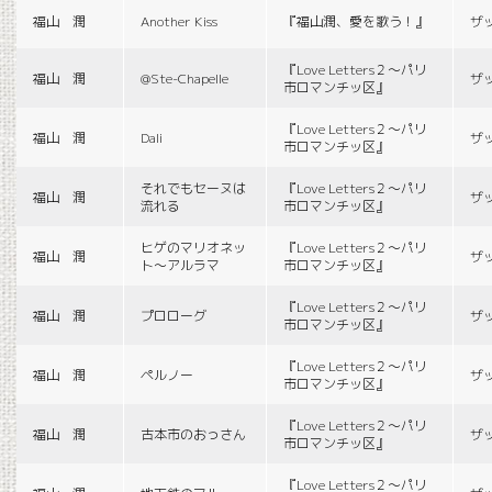
福山 潤
Another Kiss
『福山潤、愛を歌う！』
ザ
『Love Letters２〜パリ
福山 潤
@Ste-Chapelle
ザ
市ロマンチッ区』
『Love Letters２〜パリ
福山 潤
Dali
ザ
市ロマンチッ区』
それでもセーヌは
『Love Letters２〜パリ
福山 潤
ザ
流れる
市ロマンチッ区』
ヒゲのマリオネッ
『Love Letters２〜パリ
福山 潤
ザ
ト〜アルラマ
市ロマンチッ区』
『Love Letters２〜パリ
福山 潤
プロローグ
ザ
市ロマンチッ区』
『Love Letters２〜パリ
福山 潤
ペルノー
ザ
市ロマンチッ区』
『Love Letters２〜パリ
福山 潤
古本市のおっさん
ザ
市ロマンチッ区』
『Love Letters２〜パリ