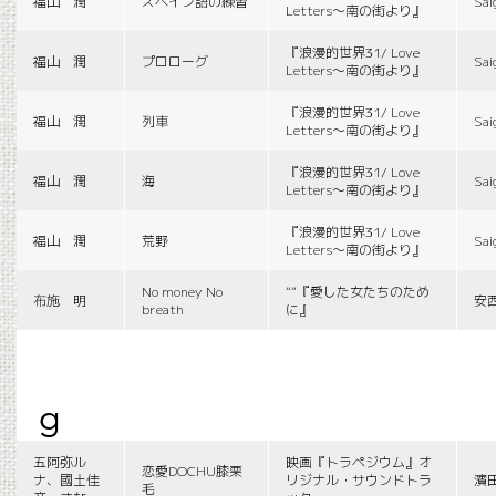
福山 潤
スペイン語の練習
Sai
Letters〜南の街より』
『浪漫的世界31/ Love
福山 潤
プロローグ
Sai
Letters〜南の街より』
『浪漫的世界31/ Love
福山 潤
列車
Sai
Letters〜南の街より』
『浪漫的世界31/ Love
福山 潤
海
Sai
Letters〜南の街より』
『浪漫的世界31/ Love
福山 潤
荒野
Sai
Letters〜南の街より』
No money No
““『愛した女たちのため
布施 明
安
breath
に』
g
五阿弥ル
映画『トラペジウム』オ
恋愛DOCHU膝栗
ナ、國土佳
リジナル・サウンドトラ
濱
毛