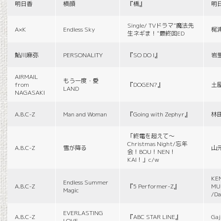
明日香
横顔
『橋』
明
Single/ TVドラマ“魔法先
A×K
Endless Sky
梶
生ネギま！”最終回ED
鮎川麻弥
PERSONALITY
『SO DO I』
岩
AIRMAIL
もう一度・愛
from
『DOGEN?』
土
LAND
NAGASAKI
A.B.C-Z
Man and Woman
『Going with Zephyr』
林
「終電を超えて～
Christmas Night/忘年
A.B.C-Z
雪が降る
山
会！BOU！NEN！
KAI！」c/w
KE
Endless Summer
A.B.C-Z
『5 Performer-Z』
MUS
Magic
/Da
EVERLASTING
A.B.C-Z
『ABC STAR LINE』
Gaj
LOVE