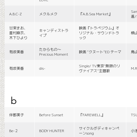
Sa
A.B.C-Z
メクルメク
『A.B.Sea Market』
進/
甘束まお、
映画『トラペジウム』オ
キャンディストラ
星村麻衣、
リジナル・サウンドトラ
横
イプ
木下ひより
ック
たからもの〜
有坂美香
映画 “クヌート”ED テーマ
鳥
Precious Moment
Single/ TV東京“無限のリ
有坂美香
dis-
M.R
ヴァイアス”主題歌
b
伴都美子
Before Sunset
『FAREWELL』
TS
サイクルボディキャンペ
Be-２
BODY HUNTER
小
ーンsong