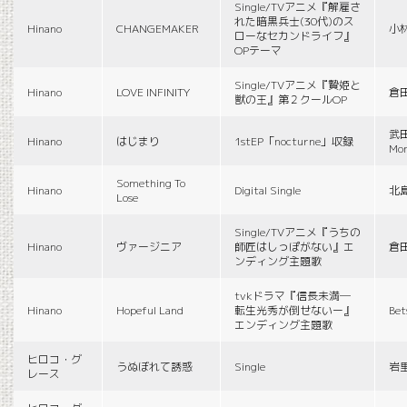
Single/TVアニメ『解雇さ
れた暗黒兵士(30代)のス
Hinano
CHANGEMAKER
小
ローなセカンドライフ』
OPテーマ
Single/TVアニメ『贄姫と
Hinano
LOVE INFINITY
倉
獣の王』第２クールOP
武田
Hinano
はじまり
1stEP「nocturne」収録
Mon
Something To
Hinano
Digital Single
北
Lose
Single/TVアニメ『うちの
Hinano
ヴァージニア
師匠はしっぽがない』エ
倉
ンディング主題歌
tvkドラマ『信長未満―
Hinano
Hopeful Land
転生光秀が倒せないー』
Be
エンディング主題歌
ヒロコ・グ
うぬぼれて誘惑
Single
岩
レース