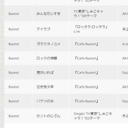
ャラ！”EDテーマ
TV東京“しゅごキャ
Buono!
みんなだいすき
AK
ラ！”OPテーマ
「ロッタラ ロッタラ」
Buono!
マイラブ
井
c/w
Buono!
ガラクタノユメ
『Cafe Buono!』
A-b
Buono!
ロックの神様
『Cafe Buono!』
AK
Buono!
君がいれば
『Cafe Buono!』
Gaj
Buono!
泣き虫少年
『Cafe Buono!』
AK
Buono!
バケツの水
『Cafe Buono!』
Gaj
Single/ TV東京“しゅごキ
Buono!
ホントのじぶん
木
ャラ！”EDテーマ