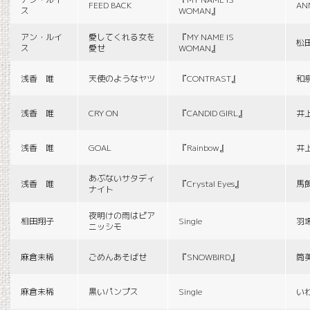
FEED BACK
AN
ス
WOMAN』
アン・ルイ
愛してくれる女を
『MY NAME IS
松
ス
愛せ
WOMAN』
浅香 唯
天使のようなヤツ
『CONTRAST』
和
浅香 唯
CRY ON
『CANDID GIRL』
井
浅香 唯
GOAL
『Rainbow』
井
あぶないサタディ
浅香 唯
『Crystal Eyes』
馬
ナイト
夜明けの雨はピア
相田翔子
Single
羽
ニッシモ
麻倉未稀
ごめんあそばせ
『SNOWBIRD』
筒
麻倉未稀
黒いパンプス
Single
い