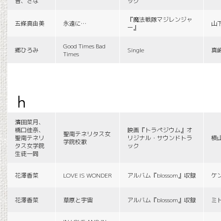
音、さな
ック
『魔法戦隊マジレンジャ
五條真由美
永遠に…
山
ー』
Good Times Bad
郷ひろみ
Single
真
Times
h
濱田菜月、
橋口佳奈、
映画『トラペジウム』オ
聖南テネリタス女
聖南テネリ
リジナル・サウンドトラ
横
学院校歌
タス女学院
ック
生徒一同
花澤香菜
LOVE IS WONDER
アルバム『blossom』収録
ケ
花澤香菜
草原と宇宙
アルバム『blossom』収録
ミ