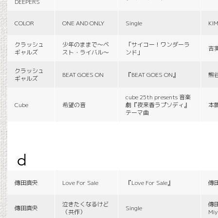
DEEPERS
COLOR
ONE AND ONLY
Single
KI
クラッシュ
少年のままで〜ベ
「サイコー！ワンダーラ
吉
ギャルズ
スト・ライバル〜
ンド」
クラッシュ
BEAT GOES ON
『BEAT GOES ON』
熊
ギャルズ
cube 25th presents 音楽
Cube
希望の音
劇『夜来香ラプソディ』
本
テーマ曲
d
傳田真央
Love For Sale
『Love For Sale』
傳
泣きたくなるけど
傳田
傳田真央
Single
（共作）
Miy