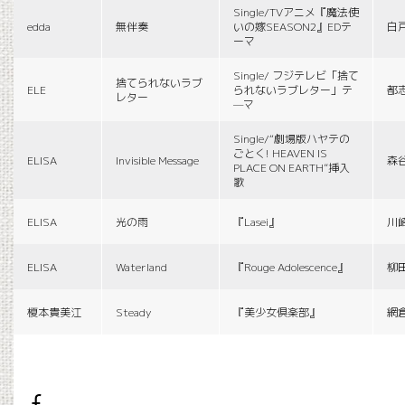
Single/TVアニメ『魔法使
edda
無伴奏
いの嫁SEASON2』EDテ
白
ーマ
Single/ フジテレビ「捨て
捨てられないラブ
ELE
られないラブレター」テ
都
レター
—マ
Single/“劇場版ハヤテの
ごとく! HEAVEN IS
ELISA
Invisible Message
森
PLACE ON EARTH”挿入
歌
ELISA
光の雨
『Lasei』
川
ELISA
Waterland
『Rouge Adolescence』
柳
榎本貴美江
Steady
『美少女倶楽部』
網