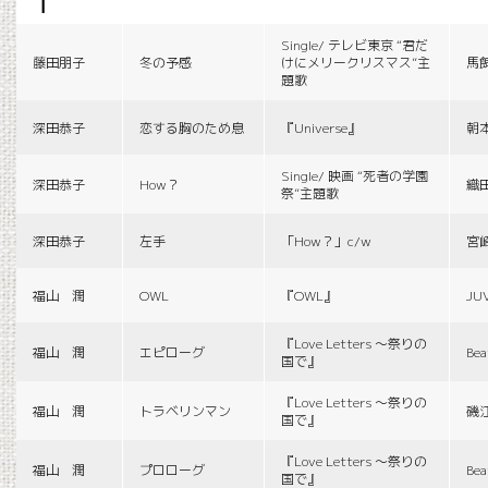
f
Single/ テレビ東京 “君だ
藤田朋子
冬の予感
けにメリークリスマス”主
馬
題歌
深田恭子
恋する胸のため息
『Universe』
朝
Single/ 映画 “死者の学園
深田恭子
How？
織
祭”主題歌
深田恭子
左手
「How？」c/w
宮
福山 潤
OWL
『OWL』
JU
『Love Letters 〜祭りの
福山 潤
エピローグ
Bea
国で』
『Love Letters 〜祭りの
福山 潤
トラベリンマン
磯
国で』
『Love Letters 〜祭りの
福山 潤
プロローグ
Bea
国で』