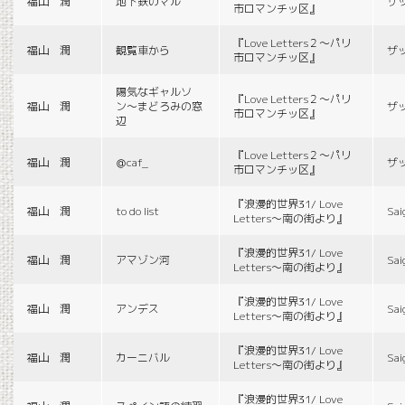
福山 潤
地下鉄のマル
ザ
市ロマンチッ区』
『Love Letters２〜パリ
福山 潤
観覧車から
ザ
市ロマンチッ区』
陽気なギャルソ
『Love Letters２〜パリ
福山 潤
ン〜まどろみの窓
ザ
市ロマンチッ区』
辺
『Love Letters２〜パリ
福山 潤
＠caf_
ザ
市ロマンチッ区』
『浪漫的世界31/ Love
福山 潤
to do list
Sai
Letters〜南の街より』
『浪漫的世界31/ Love
福山 潤
アマゾン河
Sai
Letters〜南の街より』
『浪漫的世界31/ Love
福山 潤
アンデス
Sai
Letters〜南の街より』
『浪漫的世界31/ Love
福山 潤
カーニバル
Sai
Letters〜南の街より』
『浪漫的世界31/ Love