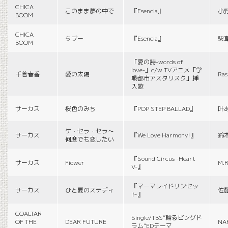
CHICA
このまま夢の中で
『Esencia』
小
BOOM
CHICA
タブー
『Esencia』
柴
BOOM
「愛の詩-words of
love-」c/w TVアニメ「学
千菅春香
愛の太陽
Ras
戦都市アスタリスク」挿
入歌
サーカス
桜色のみち
『POP STEP BALLAD』
叶
ケ・セラ・セラ〜
サーカス
『We Love Harmony!』
鈴
何度でも恋したい
『Sound Circus -Heart
サーカス
Fiower
M.R
V-』
『マーマレイドサンセッ
サーカス
ひと夏のステディ
佐
ト』
COALTAR
Single/TBS“輪るピングド
OF THE
DEAR FUTURE
NA
ラム”EDテーマ