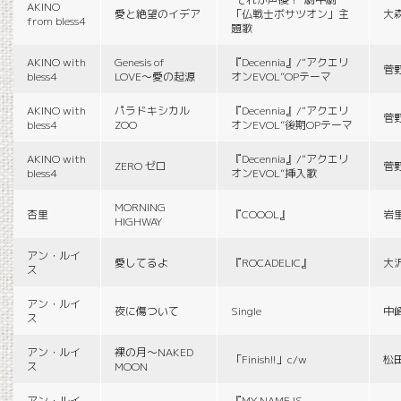
AKINO
愛と絶望のイデア
「仏戦士ボサツオン」主
大
from bless4
題歌
AKINO with
Genesis of
『Decennia』/“アクエリ
菅
bless4
LOVE〜愛の起源
オンEVOL”OPテーマ
AKINO with
パラドキシカル
『Decennia』/“アクエリ
菅
bless4
ZOO
オンEVOL”後期OPテーマ
AKINO with
『Decennia』/“アクエリ
ZERO ゼロ
菅
bless4
オンEVOL”挿入歌
MORNING
杏里
『COOOL』
岩
HIGHWAY
アン・ルイ
愛してるよ
『ROCADELIC』
大
ス
アン・ルイ
夜に傷ついて
Single
中
ス
アン・ルイ
裸の月〜NAKED
「Finish!!」c/w
松
ス
MOON
アン・ルイ
『MY NAME IS