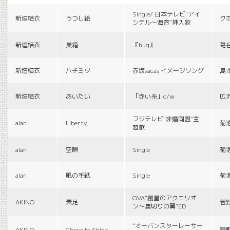
Single/ 日本テレビ“アイ
新垣結衣
うつし絵
ク
シテル〜海容”挿入歌
新垣結衣
巣箱
『hug』
葛
新垣結衣
ハチミツ
赤坂sacas イメージソング
島
新垣結衣
あいたい
「赤い糸」c/w
広
フジテレビ“非婚同盟”主
alan
Liberty
菊
題歌
alan
空唄
Single
菊
alan
風の手紙
Single
菊
OVA“創星のアクエリオ
AKINO
素足
菅
ン〜裏切りの翼”ED
“オーバンスターレーサー
AKINO
Chace to Shine
菅