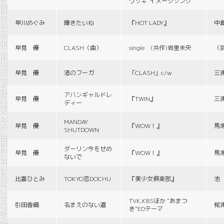
ウサギ”イメージソング
早川めぐみ
輝きたいね
『HOT LADY』
中
早見 優
CLASH（曲）
single (共作)岩里未央
（
早見 優
渚のフーガ
「CLASH」c/w
三
アバンギャルドレ
早見 優
『TWIN』
三
ディー
MANDAY
早見 優
『WOW！』
馬
SHUTDOWN
ダーリン今をせめ
早見 優
『WOW！』
馬
ないで
比嘉ひとみ
TOKYO恋DOCHU
『美少女倶楽部』
池
TVK,KBSほか “あまつ
引田香織
名まえのない道
梶
き”EDテーマ