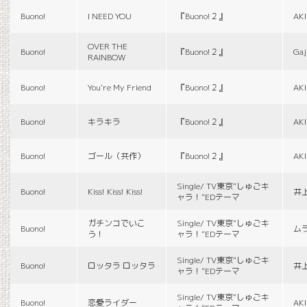
Buono!
I NEED YOU
『Buono!２』
AK
OVER THE
Buono!
『Buono!２』
Gaj
RAINBOW
Buono!
You're My Friend
『Buono!２』
AK
Buono!
キラキラ
『Buono!２』
AK
Buono!
ゴール（共作）
『Buono!２』
AK
Single/ TV東京“しゅごキ
Buono!
Kiss! Kiss! Kiss!
井
ャラ！”EDテーマ
ガチンコでいこ
Single/ TV東京“しゅごキ
Buono!
ム
う！
ャラ！”EDテーマ
Single/ TV東京“しゅごキ
Buono!
ロッタラ ロッタラ
井
ャラ！”EDテーマ
Single/ TV東京“しゅごキ
Buono!
恋愛ライダー
AK