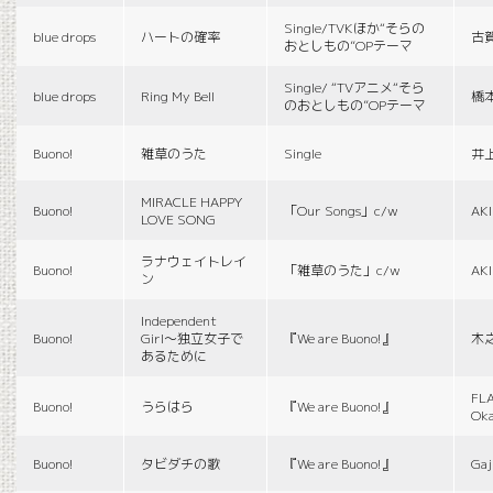
Single/TVKほか“そらの
blue drops
ハートの確率
古
おとしもの”OPテーマ
Single/ “TVアニメ“そら
blue drops
Ring My Bell
橋
のおとしもの”OPテーマ
Buono!
雑草のうた
Single
井
MIRACLE HAPPY
Buono!
「Our Songs」c/w
AK
LOVE SONG
ラナウェイトレイ
Buono!
「雑草のうた」c/w
AK
ン
Independent
Buono!
Girl〜独立女子で
『We are Buono!』
木
あるために
FLA
Buono!
うらはら
『We are Buono!』
Ok
Buono!
タビダチの歌
『We are Buono!』
Gaj