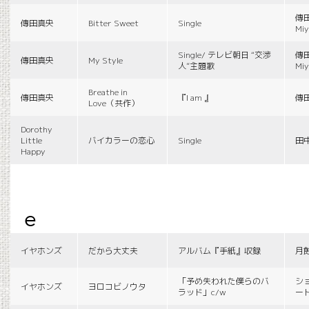
傳田
傳田真央
Bitter Sweet
Single
Miy
Single/ テレビ朝日 “交渉
傳田
傳田真央
My Style
人”主題歌
Miy
Breathe in
傳田真央
『I am 』
傳
Love（共作）
Dorothy
Little
バイカラーの恋心
Single
田
Happy
e
イヤホンズ
だから大丈夫
アルバム『手紙』収録
月
「予め失われた僕らのバ
シ
イヤホンズ
ヨロコビノウタ
ラッド」c/w
ー