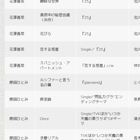
花澤香菜
曖昧な世界
『25』
北
真夜中の秘密会議
花澤香菜
『25』
北
（共作）
花澤香菜
花びら
『25』
北
花澤香菜
恋する惑星
Single／『25』
北
スパニッシュ・ア
花澤香菜
「恋する惑星」c/w
沖
パートメント
ルシファーと言う
原田ひとみ
『glanzend』
と
名の翼
Single/“閃乱カグラ”エン
原田ひとみ
疾走論
奈
ディングテーマ
Single/TVKほか“いつか
原田ひとみ
Once
天魔の黒ウサギ”OPテー
清
マ
TVKほか“いつか天魔の黒
原田ひとみ
求愛リアル
吉