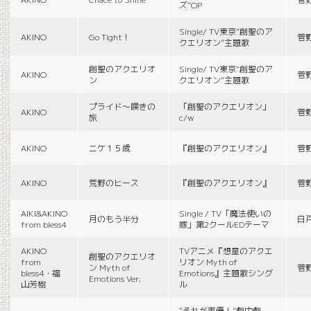
ズ”OP
Single/ TV東京“創聖のア
AKINO
Go Tight！
菅
クエリオン”主題歌
創聖のアクエリオ
Single/ TV東京“創聖のア
AKINO
菅
ン
クエリオン”主題歌
プライド〜嘆きの
「創聖のアクエリオン」
AKINO
菅
旅
c/w
AKINO
ニケ１５歳
『創聖のアクエリオン』
菅
AKINO
荒野のヒース
『創聖のアクエリオン』
菅
AIKI&AKINO
Single / TV「魔法使いの
月のもう半分
白
from bless4
嫁」第2クールEDテーマ
AKINO
TVアニメ『想星のアクエ
創聖のアクエリオ
from
リオン Myth of
ン Myth of
菅
bless4・福
Emotions』主題歌シング
Emotions Ver.
山芳樹
ル
“それが声優！”劇中劇