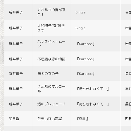
カオルコの夏が来
新井薫子
Single
岩
た！
大和撫子“春”咲き
新井薫子
Single
岩
ます
パラダイス・ムー
新井薫子
『Karappo』
岩
ン
新井薫子
不思議な恋の物語
『Karappo』
岩
新井薫子
第３の女の子
『Karappo』
見
そよ風のオルゴー
新井薫子
『待ちきれなくて…』
黒
ル
新井薫子
渚のプレリュード
『待ちきれなくて…』
黒
明日香
誰もいない部屋
『橋Ⅱ』
明