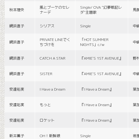
風とブーケのセレ
Single/ OVA “幻夢戦記レ
秋本理央
馬
ナーデ
ダ”主題歌
網浜直子
シリアス
Single
中
PRIVATE LINEでく
「HOT SUMMER
網浜直子
中
ちづけを
NIGHTS」c/w
網浜直子
CATCH A STAR
『AMIE'S 1ST AVENUE』
野
網浜直子
SISTER
『AMIE'S 1ST AVENUE』
中
安達祐実
I Have a Dream
『I Have a Dream』
葉
安達祐実
もっと
『I Have a Dream』
葉
安達祐実
ロケット
『I Have a Dream』
葉
新井薫子
OH！新鮮娘
Single
岩