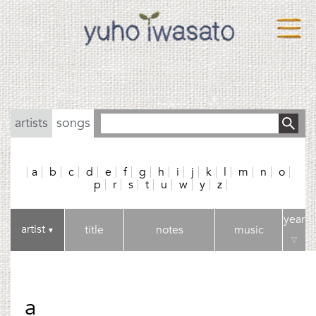
artists
songs
a
b
c
d
e
f
g
h
i
j
k
l
m
n
o
p
r
s
t
u
w
y
z
year
artist
title
notes
music
▼
▽
a