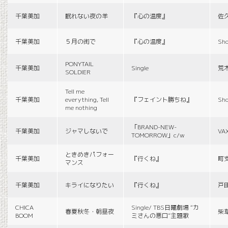
千葉美加
眠れない夜の羊
『心の温度』
佐
千葉美加
５月の街で
『心の温度』
Sho
PONYTAIL
千葉美加
Single
荒
SOLDIER
Tell me
千葉美加
everything, Tell
『フェイント勝ちね』
Sho
me nothing
「BRAND-NEW-
千葉美加
ジャマしないで
VA
TOMORROW」c/w
ときめきパフォー
千葉美加
『行くね』
町
マンス
千葉美加
キライになりたい
『行くね』
戸
CHICA
Single/ TBS日曜劇場 “カ
春夏秋冬・朝昼夜
柴
BOOM
ミさんの悪口”主題歌