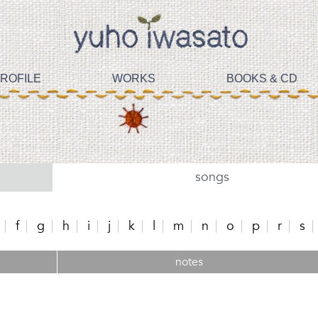
ROFILE
WORKS
BOOKS & CD
songs
f
g
h
i
j
k
l
m
n
o
p
r
s
notes