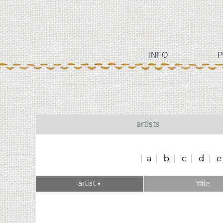
INFO
P
artists
a
b
c
d
e
artist
title
▼