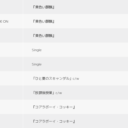
『黄色い麒麟』
E ON
『黄色い麒麟』
『黄色い麒麟』
Single
Single
「ひと夏のスキャンダル」c/w
「放課後授業」c/w
『コアラボーイ・コッキー』
『コアラボーイ・コッキー』