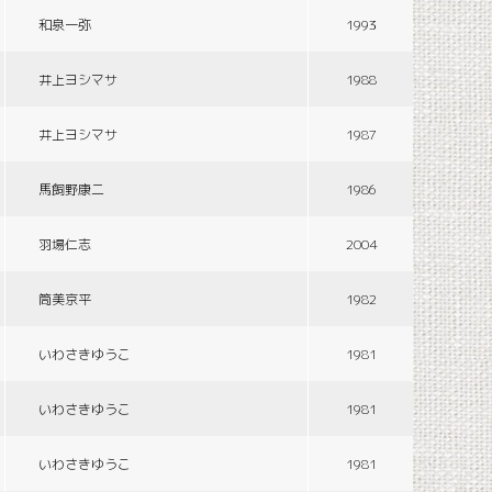
和泉一弥
1993
井上ヨシマサ
1988
井上ヨシマサ
1987
馬飼野康二
1986
羽場仁志
2004
筒美京平
1982
いわさきゆうこ
1981
いわさきゆうこ
1981
いわさきゆうこ
1981