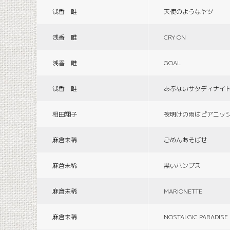
浅香 唯
天使のようなヤツ
浅香 唯
CRY ON
浅香 唯
GOAL
浅香 唯
あぶないサタディナイ
相田翔子
夜明けの雨はピアニッ
麻倉未稀
ごめんあそばせ
麻倉未稀
黒いパンプス
麻倉未稀
MARIONETTE
麻倉未稀
NOSTALGIC PARADISE