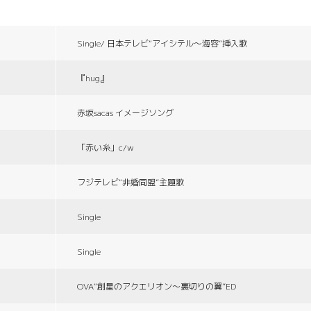
Single/ 日本テレビ“アイシテル〜海容”挿入歌
『hug』
赤坂sacas イメージソング
「赤い糸」c/w
フジテレビ“非婚同盟”主題歌
Single
Single
OVA“創星のアクエリオン〜裏切りの翼”ED