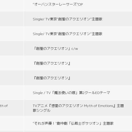
“オーバンスターレーサーズ”OP
Single/ TV東京“創聖のアクエリオン”主題歌
Single/ TV東京“創聖のアクエリオン”主題歌
「創聖のアクエリオン」c/w
『創聖のアクエリオン』
『創聖のアクエリオン』
Single / TV「魔法使いの嫁」第2クールEDテーマ
 of
TVアニメ『想星のアクエリオン Myth of Emotions』主題
歌シングル
“それが声優！”劇中劇「仏戦士ボサツオン」主題歌