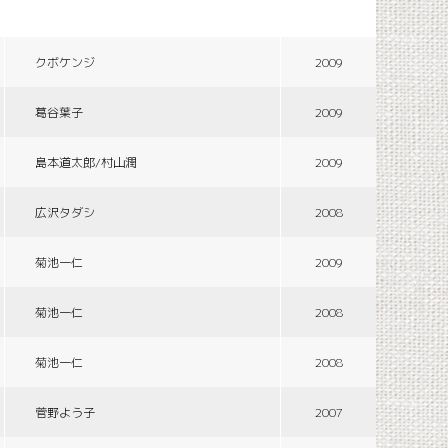
クボケンジ
2009
葛谷葉子
2009
島本道太郎/村山潤
2009
広沢タダシ
2008
菊池一仁
2009
菊池一仁
2008
菊池一仁
2008
菅野よう子
2007