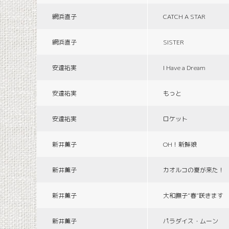
網浜直子
CATCH A STAR
網浜直子
SISTER
安達祐実
I Have a Dream
安達祐実
もっと
安達祐実
ロケット
新井薫子
OH！新鮮娘
新井薫子
カオルコの夏が来た！
新井薫子
大和撫子“春”咲きます
新井薫子
パラダイス・ムーン