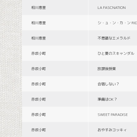
相川恵里
LA FASCNATION
相川恵里
シ・ュ・ン・カ・ン RID
相川恵里
不思議なエメラルド
赤坂小町
ひと夏のスキャンダル
赤坂小町
放課後授業
赤坂小町
合宿しない？
赤坂小町
準備はOK？
赤坂小町
SWEET PARADISE
赤坂小町
おやすみコッキィ