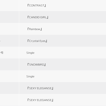
『CONTRAST』
『CANDID GIRL』
『Rainbow』
ト
『Crystal Eyes』
シモ
Single
『SNOWBIRD』
Single
『SEXY ELEGANSE』
『SEXY ELEGANSE』