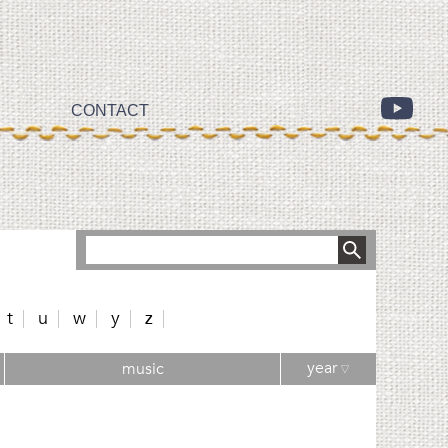
CONTACT
t
u
w
y
z
year
music
▽