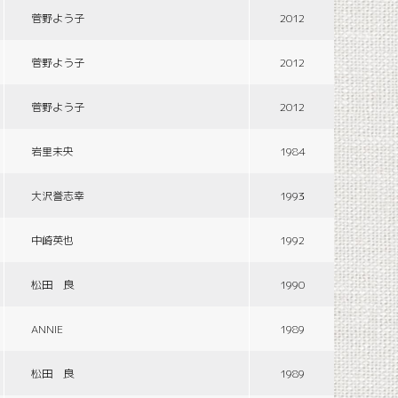
菅野よう子
2012
菅野よう子
2012
菅野よう子
2012
岩里未央
1984
大沢誉志幸
1993
中崎英也
1992
松田 良
1990
ANNIE
1989
松田 良
1989