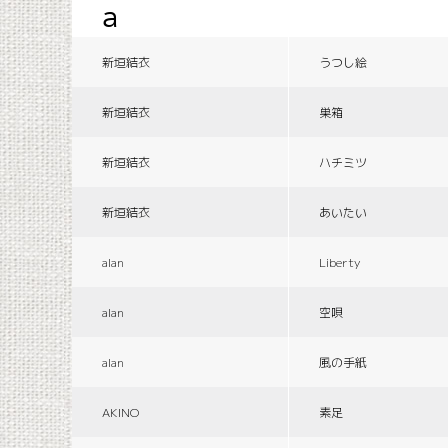
a
新垣結衣
うつし絵
新垣結衣
巣箱
新垣結衣
ハチミツ
新垣結衣
あいたい
alan
Liberty
alan
空唄
alan
風の手紙
AKINO
素足