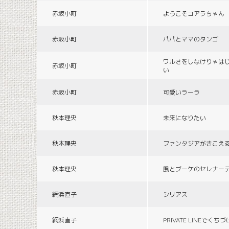
赤坂小町
ようこそコアラちゃん
赤坂小町
パパとママのタンゴ
ワルさをしなけりゃは
赤坂小町
い
赤坂小町
可愛いラーラ
秋本理央
未来になりたい
秋本理央
ファンタジアがきこえ
秋本理央
風とブーケのセレナー
網浜直子
シリアス
網浜直子
PRIVATE LINEでくち