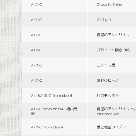
AKINO
Chace to Shine
AKINO
Go Tight！
AKINO
創聖のアクエリオン
AKINO
プライド〜嘆きの旅
AKINO
ニケ１５歳
AKINO
荒野のヒース
AIKI&AKINO from bless4
月のもう半分
AKINO from bless4・福山芳
創聖のアクエリオン Myth
樹
Emotions Ver.
AKINO from bless4
愛と絶望のイデア