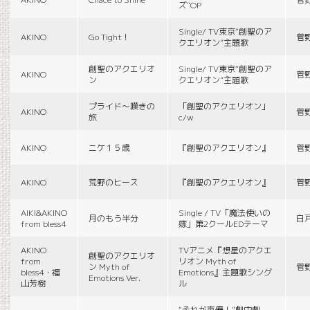
ズ”OP
Single/ TV東京“創聖のア
AKINO
Go Tight！
菅
クエリオン”主題歌
創聖のアクエリオ
Single/ TV東京“創聖のア
AKINO
菅
ン
クエリオン”主題歌
プライド〜嘆きの
「創聖のアクエリオン」
AKINO
菅
旅
c/w
AKINO
ニケ１５歳
『創聖のアクエリオン』
菅
AKINO
荒野のヒース
『創聖のアクエリオン』
菅
AIKI&AKINO
Single / TV「魔法使いの
月のもう半分
白
from bless4
嫁」第2クールEDテーマ
AKINO
TVアニメ『想星のアクエ
創聖のアクエリオ
from
リオン Myth of
ン Myth of
菅
bless4・福
Emotions』主題歌シング
Emotions Ver.
山芳樹
ル
“それが声優！”劇中劇