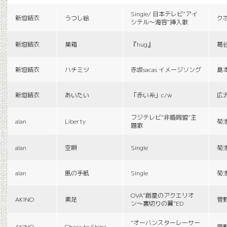
Single/ 日本テレビ“アイ
新垣結衣
うつし絵
ク
シテル〜海容”挿入歌
新垣結衣
巣箱
『hug』
葛
新垣結衣
ハチミツ
赤坂sacas イメージソング
島
新垣結衣
あいたい
「赤い糸」c/w
広
フジテレビ“非婚同盟”主
alan
Liberty
菊
題歌
alan
空唄
Single
菊
alan
風の手紙
Single
菊
OVA“創星のアクエリオ
AKINO
素足
菅
ン〜裏切りの翼”ED
“オーバンスターレーサー
AKINO
Chace to Shine
菅