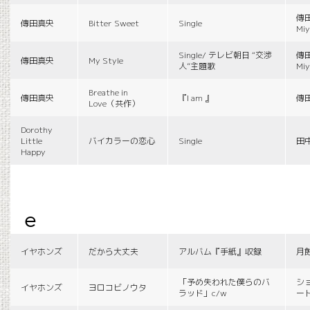
傳田
傳田真央
Bitter Sweet
Single
Miy
Single/ テレビ朝日 “交渉
傳田
傳田真央
My Style
人”主題歌
Miy
Breathe in
傳田真央
『I am 』
傳
Love（共作）
Dorothy
Little
バイカラーの恋心
Single
田
Happy
e
イヤホンズ
だから大丈夫
アルバム『手紙』収録
月
「予め失われた僕らのバ
シ
イヤホンズ
ヨロコビノウタ
ラッド」c/w
ー