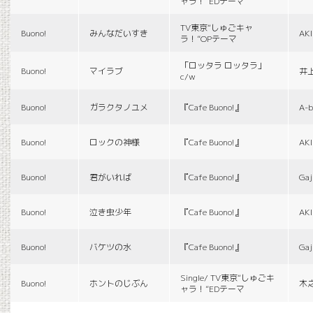
ャラ！”EDテーマ
TV東京“しゅごキャ
Buono!
みんなだいすき
AK
ラ！”OPテーマ
「ロッタラ ロッタラ」
Buono!
マイラブ
井
c/w
Buono!
ガラクタノユメ
『Cafe Buono!』
A-b
Buono!
ロックの神様
『Cafe Buono!』
AK
Buono!
君がいれば
『Cafe Buono!』
Gaj
Buono!
泣き虫少年
『Cafe Buono!』
AK
Buono!
バケツの水
『Cafe Buono!』
Gaj
Single/ TV東京“しゅごキ
Buono!
ホントのじぶん
木
ャラ！”EDテーマ