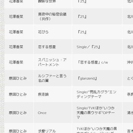
花澤香菜
曖昧な世界
『25』
北
真夜中の秘密会議
花澤香菜
『25』
北
（共作）
花澤香菜
花びら
『25』
北
花澤香菜
恋する惑星
Single／『25』
北
スパニッシュ・ア
花澤香菜
「恋する惑星」c/w
沖
パートメント
ルシファーと言う
原田ひとみ
『glanzend』
と
名の翼
Single/“閃乱カグラ”エン
原田ひとみ
疾走論
奈
ディングテーマ
Single/TVKほか“いつか
原田ひとみ
Once
天魔の黒ウサギ”OPテー
清
マ
TVKほか“いつか天魔の黒
原田ひとみ
求愛リアル
吉