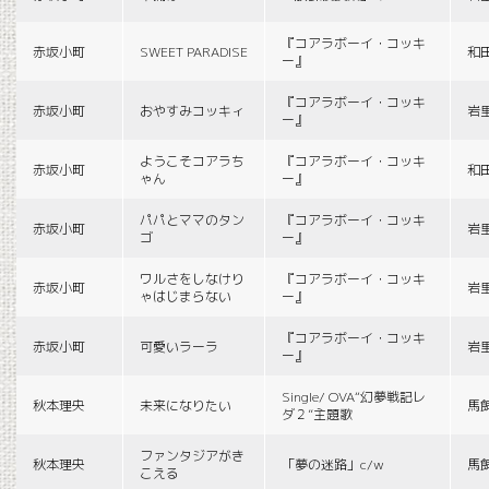
『コアラボーイ・コッキ
赤坂小町
SWEET PARADISE
和
ー』
『コアラボーイ・コッキ
赤坂小町
おやすみコッキィ
岩
ー』
ようこそコアラち
『コアラボーイ・コッキ
赤坂小町
和
ゃん
ー』
パパとママのタン
『コアラボーイ・コッキ
赤坂小町
岩
ゴ
ー』
ワルさをしなけり
『コアラボーイ・コッキ
赤坂小町
岩
ゃはじまらない
ー』
『コアラボーイ・コッキ
赤坂小町
可愛いラーラ
岩
ー』
Single/ OVA“幻夢戦記レ
秋本理央
未来になりたい
馬
ダ２”主題歌
ファンタジアがき
秋本理央
「夢の迷路」c/w
馬
こえる