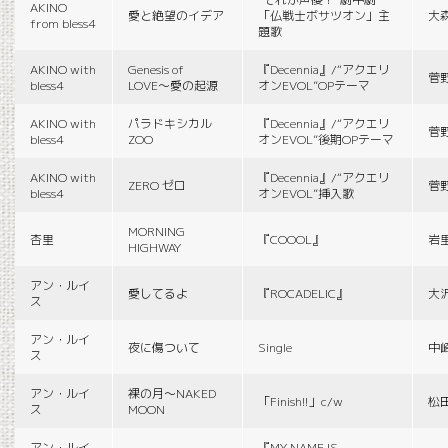
AKINO
愛と絶望のイデア
「仏戦士ボサツオン」主
大
from bless4
題歌
AKINO with
Genesis of
『Decennia』/“アクエリ
菅
bless4
LOVE〜愛の起源
オンEVOL”OPテーマ
AKINO with
パラドキシカル
『Decennia』/“アクエリ
菅
bless4
ZOO
オンEVOL”後期OPテーマ
AKINO with
『Decennia』/“アクエリ
ZERO ゼロ
菅
bless4
オンEVOL”挿入歌
MORNING
杏里
『COOOL』
岩
HIGHWAY
アン・ルイ
愛してるよ
『ROCADELIC』
大
ス
アン・ルイ
夜に傷ついて
Single
中
ス
アン・ルイ
裸の月〜NAKED
「Finish!!」c/w
松
ス
MOON
アン・ルイ
『MY NAME IS