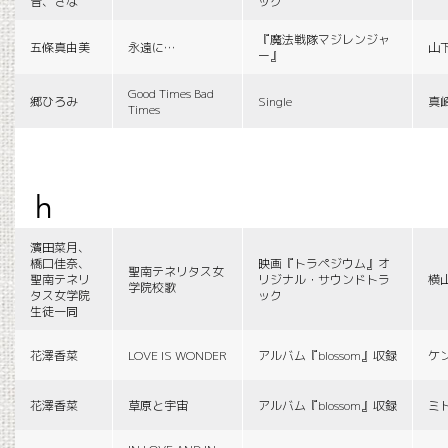
音、さな
ック
『魔法戦隊マジレンジャ
五條真由美
永遠に…
山
ー』
Good Times Bad
郷ひろみ
Single
真
Times
h
濱田菜月、
橋口佳奈、
映画『トラペジウム』オ
聖南テネリタス女
聖南テネリ
リジナル・サウンドトラ
横
学院校歌
タス女学院
ック
生徒一同
花澤香菜
LOVE IS WONDER
アルバム『blossom』収録
ケ
花澤香菜
草原と宇宙
アルバム『blossom』収録
ミ