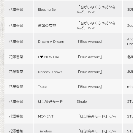
「君がいなくちゃだめな
花澤香菜
Blessing Bell
北
んだ」 c/w
「君がいなくちゃだめな
花澤香菜
運命の女神
Sou
んだ」 c/w
And
花澤香菜
Dream A Dream
『Blue Avenue』
Dr
花澤香菜
I ♥ NEW DAY!
『Blue Avenue』
北
花澤香菜
Nobody Knows
『Blue Avenue』
北
花澤香菜
Trace
『Blue Avenue』
mit
花澤香菜
ほほ笑みモード
Single
ST
花澤香菜
MOMENT
「ほほ笑みモード」 c/w
ST
花澤香菜
Timeless
「ほほ笑みモード」 c/w
ST