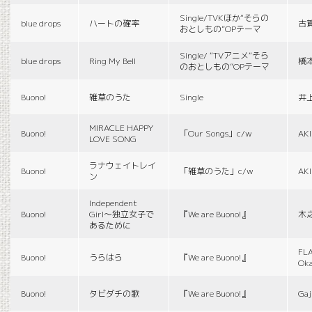
Single/TVKほか“そらの
blue drops
ハートの確率
古
おとしもの”OPテーマ
Single/ “TVアニメ“そら
blue drops
Ring My Bell
橋
のおとしもの”OPテーマ
Buono!
雑草のうた
Single
井
MIRACLE HAPPY
Buono!
「Our Songs」c/w
AK
LOVE SONG
ラナウェイトレイ
Buono!
「雑草のうた」c/w
AK
ン
Independent
Buono!
Girl〜独立女子で
『We are Buono!』
木
あるために
FLA
Buono!
うらはら
『We are Buono!』
Ok
Buono!
タビダチの歌
『We are Buono!』
Gaj