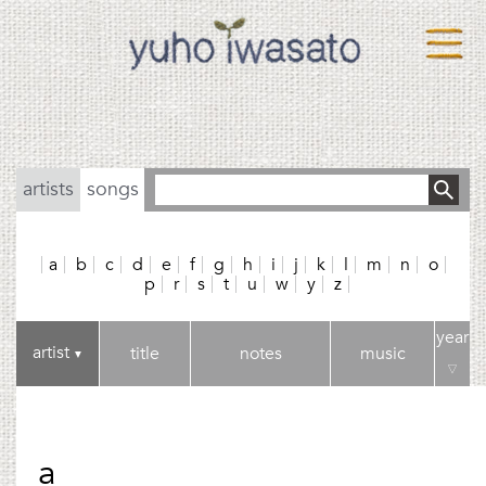
artists
songs
a
b
c
d
e
f
g
h
i
j
k
l
m
n
o
p
r
s
t
u
w
y
z
year
artist
title
notes
music
▼
▽
a