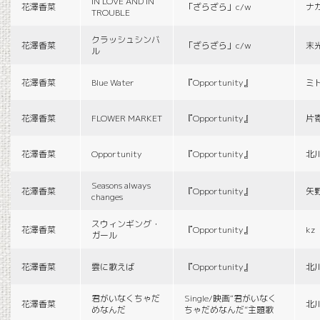
IN LOVE AND IN
花澤香菜
「ざらざら」c/w
ナ
TROUBLE
クラッシュシンバ
花澤香菜
「ざらざら」c/w
末
ル
花澤香菜
Blue Water
『Opportunity』
ミ
花澤香菜
FLOWER MARKET
『Opportunity』
片
花澤香菜
Opportunity
『Opportunity』
北
Seasons always
花澤香菜
『Opportunity』
矢
changes
スウィンギング・
花澤香菜
『Opportunity』
kz
ガール
花澤香菜
雲に歌えば
『Opportunity』
北
君がいなくちゃだ
Single/映画“君がいなく
花澤香菜
北
めなんだ
ちゃだめなんだ”主題歌