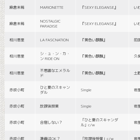
麻倉未稀
MARIONETTE
『SEXY ELEGANSE』
い
NOSTALGIC
麻倉未稀
『SEXY ELEGANSE』
い
PARADISE
相川恵里
LA FASCNATION
『黄色い麒麟』
前
シ・ュ・ン・カ・
相川恵里
『黄色い麒麟』
久
ン RIDE ON
不思議なエメラル
相川恵里
『黄色い麒麟』
土
ド
ひと夏のスキャン
赤坂小町
Single
岩
ダル
赤坂小町
放課後授業
Single
岩
「ひと夏のスキャンダ
赤坂小町
合宿しない？
岩
ル」c/w
赤坂小町
準備はOK？
「放課後授業」c/w
岩