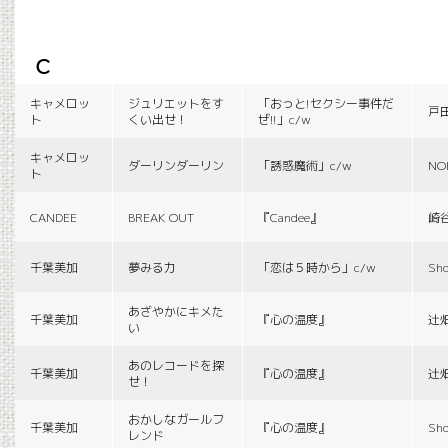
c
キャメロッ
ジュリエットをす
「おっと!セクシー事件だ
戸
ト
くい出せ！
ぜ!!」c/w
キャメロッ
ダーリンダーリン
「誘惑魔術」c/w
NO
ト
CANDEE
BREAK OUT
『Candee』
崎
千葉美加
夢みる力
「恋は５時から」c/w
Sho
あざやかにキメた
千葉美加
『心の温度』
辻
い
あのレコードを探
千葉美加
『心の温度』
辻
せ！
おかしなガールフ
千葉美加
『心の温度』
Sho
レンド