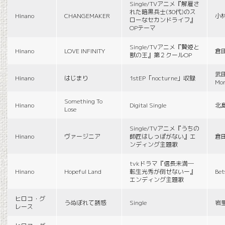
Single/TVアニメ『解雇さ
れた暗黒兵士(30代)のス
Hinano
CHANGEMAKER
小
ローなセカンドライフ』
OPテーマ
Single/TVアニメ『贄姫と
Hinano
LOVE INFINITY
倉
獣の王』第２クールOP
武田
Hinano
はじまり
1stEP「nocturne」収録
Mon
Something To
Hinano
Digital Single
北
Lose
Single/TVアニメ『うちの
Hinano
ヴァージニア
師匠はしっぽがない』エ
倉
ンディング主題歌
tvkドラマ『信長未満―
Hinano
Hopeful Land
転生光秀が倒せないー』
Be
エンディング主題歌
ヒロコ・グ
うぬぼれて誘惑
Single
岩
レース