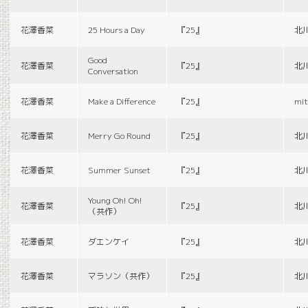
花澤香菜
25 Hours a Day
『25』
北
Good
花澤香菜
『25』
北
Conversation
花澤香菜
Make a Difference
『25』
mit
花澤香菜
Merry Go Round
『25』
北
花澤香菜
Summer Sunset
『25』
北
Young Oh! Oh!
花澤香菜
『25』
北
（共作）
花澤香菜
ダエンケイ
『25』
北
花澤香菜
マラソン（共作）
『25』
北