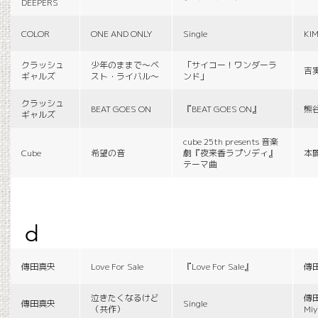
DEEPERS
COLOR
ONE AND ONLY
Single
KI
クラッシュ
少年のままで〜ベ
「サイコー！ワンダーラ
吉
ギャルズ
スト・ライバル〜
ンド」
クラッシュ
BEAT GOES ON
『BEAT GOES ON』
熊
ギャルズ
cube 25th presents 音楽
Cube
希望の音
劇『夜来香ラプソディ』
本
テーマ曲
d
傳田真央
Love For Sale
『Love For Sale』
傳
泣きたくなるけど
傳田
傳田真央
Single
（共作）
Miy