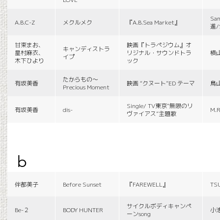
Sa
A.B.C-Z
メクルメク
『A.B.Sea Market』
進/
甘束まお、
映画『トラペジウム』オ
キャンディストラ
星村麻衣、
リジナル・サウンドトラ
横
イプ
木下ひより
ック
たからもの〜
有坂美香
映画 “クヌート”ED テーマ
鳥
Precious Moment
Single/ TV東京“無限のリ
有坂美香
dis-
M.R
ヴァイアス”主題歌
b
伴都美子
Before Sunset
『FAREWELL』
TS
サイクルボディキャンペ
Be-２
BODY HUNTER
小
ーンsong