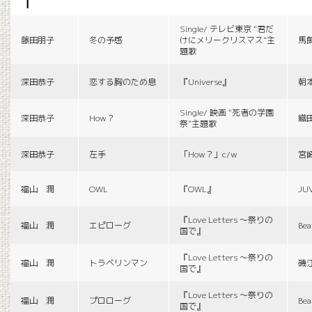
f
Single/ テレビ東京 “君だ
藤田朋子
冬の予感
けにメリークリスマス”主
馬
題歌
深田恭子
恋する胸のため息
『Universe』
朝
Single/ 映画 “死者の学園
深田恭子
How？
織
祭”主題歌
深田恭子
左手
「How？」c/w
宮
福山 潤
OWL
『OWL』
JU
『Love Letters 〜祭りの
福山 潤
エピローグ
Bea
国で』
『Love Letters 〜祭りの
福山 潤
トラベリンマン
磯
国で』
『Love Letters 〜祭りの
福山 潤
プロローグ
Bea
国で』