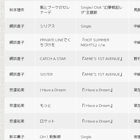
風とブーケのセレ
Single/ OVA “幻夢戦記レ
秋本理央
馬
ナーデ
ダ”主題歌
網浜直子
シリアス
Single
中
PRIVATE LINEでく
「HOT SUMMER
網浜直子
中
ちづけを
NIGHTS」c/w
網浜直子
CATCH A STAR
『AMIE'S 1ST AVENUE』
野
網浜直子
SISTER
『AMIE'S 1ST AVENUE』
中
安達祐実
I Have a Dream
『I Have a Dream』
葉
安達祐実
もっと
『I Have a Dream』
葉
安達祐実
ロケット
『I Have a Dream』
葉
新井薫子
OH！新鮮娘
Single
岩