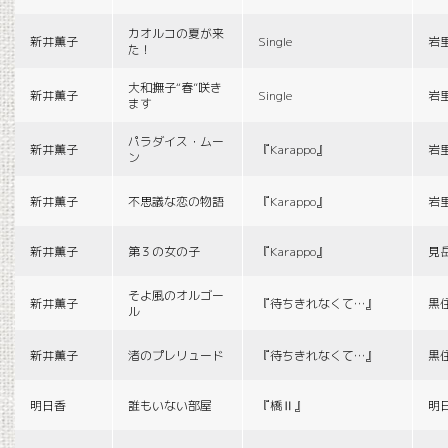
カオルコの夏が来
新井薫子
Single
岩
た！
大和撫子“春”咲き
新井薫子
Single
岩
ます
パラダイス・ムー
新井薫子
『Karappo』
岩
ン
新井薫子
不思議な恋の物語
『Karappo』
岩
新井薫子
第３の女の子
『Karappo』
見
そよ風のオルゴー
新井薫子
『待ちきれなくて…』
黒
ル
新井薫子
渚のプレリュード
『待ちきれなくて…』
黒
明日香
誰もいない部屋
『橋Ⅱ』
明