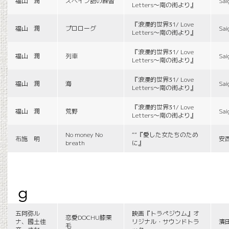
福山 潤
スペイン語の練習
Sai
Letters〜南の街より』
『浪漫的世界31/ Love
福山 潤
プロローグ
Sai
Letters〜南の街より』
『浪漫的世界31/ Love
福山 潤
列車
Sai
Letters〜南の街より』
『浪漫的世界31/ Love
福山 潤
海
Sai
Letters〜南の街より』
『浪漫的世界31/ Love
福山 潤
荒野
Sai
Letters〜南の街より』
No money No
““『愛した女たちのため
布施 明
安
breath
に』
g
五阿弥ル
映画『トラペジウム』オ
恋愛DOCHU膝栗
ナ、國土佳
リジナル・サウンドトラ
濱
毛