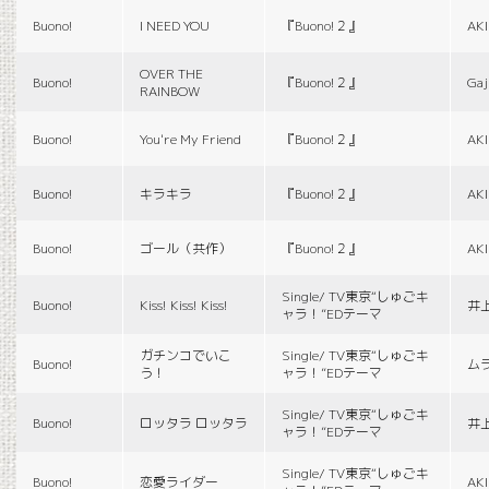
Buono!
I NEED YOU
『Buono!２』
AK
OVER THE
Buono!
『Buono!２』
Gaj
RAINBOW
Buono!
You're My Friend
『Buono!２』
AK
Buono!
キラキラ
『Buono!２』
AK
Buono!
ゴール（共作）
『Buono!２』
AK
Single/ TV東京“しゅごキ
Buono!
Kiss! Kiss! Kiss!
井
ャラ！”EDテーマ
ガチンコでいこ
Single/ TV東京“しゅごキ
Buono!
ム
う！
ャラ！”EDテーマ
Single/ TV東京“しゅごキ
Buono!
ロッタラ ロッタラ
井
ャラ！”EDテーマ
Single/ TV東京“しゅごキ
Buono!
恋愛ライダー
AK