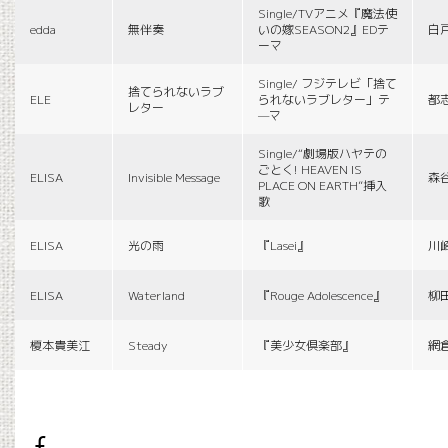
Single/TVアニメ『魔法使
edda
無伴奏
いの嫁SEASON2』EDテ
白
ーマ
Single/ フジテレビ「捨て
捨てられないラブ
ELE
られないラブレター」テ
都
レター
—マ
Single/“劇場版ハヤテの
ごとく! HEAVEN IS
ELISA
Invisible Message
森
PLACE ON EARTH”挿入
歌
ELISA
光の雨
『Lasei』
川
ELISA
Waterland
『Rouge Adolescence』
柳
榎本貴美江
Steady
『美少女倶楽部』
網