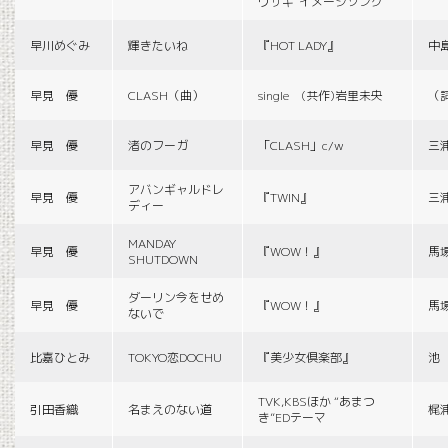
ウサギ”イメージソング
早川めぐみ
輝きたいね
『HOT LADY』
中
早見 優
CLASH（曲）
single (共作)岩里未央
（
早見 優
渚のフーガ
「CLASH」c/w
三
アバンギャルドレ
早見 優
『TWIN』
三
ディー
MANDAY
早見 優
『WOW！』
馬
SHUTDOWN
ダーリン今をせめ
早見 優
『WOW！』
馬
ないで
比嘉ひとみ
TOKYO恋DOCHU
『美少女倶楽部』
池
TVK,KBSほか “あまつ
引田香織
名まえのない道
梶
き”EDテーマ