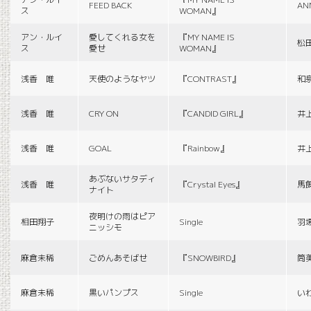
FEED BACK
AN
ス
WOMAN』
アン・ルイ
愛してくれる女を
『MY NAME IS
松
ス
愛せ
WOMAN』
浅香 唯
天使のようなヤツ
『CONTRAST』
和
浅香 唯
CRY ON
『CANDID GIRL』
井
浅香 唯
GOAL
『Rainbow』
井
あぶないサタディ
浅香 唯
『Crystal Eyes』
馬
ナイト
夜明けの雨はピア
相田翔子
Single
羽
ニッシモ
麻倉未稀
ごめんあそばせ
『SNOWBIRD』
筒
麻倉未稀
黒いパンプス
Single
い