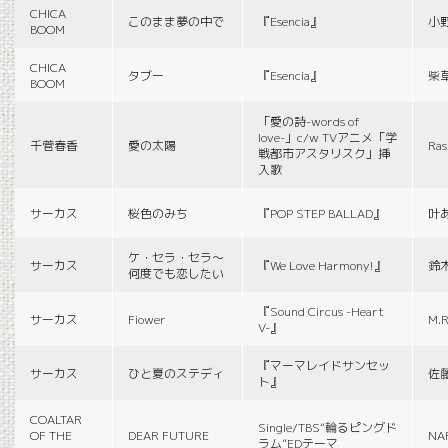
CHICA
このまま夢の中で
『Esencia』
小
BOOM
CHICA
タブー
『Esencia』
柴
BOOM
「愛の詩-words of
love-」c/w TVアニメ「学
千菅春香
愛の太陽
Ras
戦都市アスタリスク」挿
入歌
サーカス
桜色のみち
『POP STEP BALLAD』
叶
ケ・セラ・セラ〜
サーカス
『We Love Harmony!』
鈴
何度でも恋したい
『Sound Circus -Heart
サーカス
Fiower
M.R
V-』
『マーマレイドサンセッ
サーカス
ひと夏のステディ
佐
ト』
COALTAR
Single/TBS“輪るピングド
OF THE
DEAR FUTURE
NA
ラム”EDテーマ