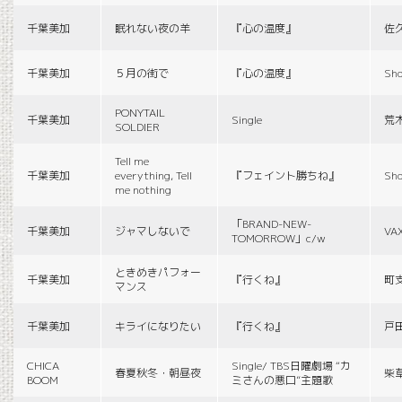
千葉美加
眠れない夜の羊
『心の温度』
佐
千葉美加
５月の街で
『心の温度』
Sho
PONYTAIL
千葉美加
Single
荒
SOLDIER
Tell me
千葉美加
everything, Tell
『フェイント勝ちね』
Sho
me nothing
「BRAND-NEW-
千葉美加
ジャマしないで
VA
TOMORROW」c/w
ときめきパフォー
千葉美加
『行くね』
町
マンス
千葉美加
キライになりたい
『行くね』
戸
CHICA
Single/ TBS日曜劇場 “カ
春夏秋冬・朝昼夜
柴
BOOM
ミさんの悪口”主題歌