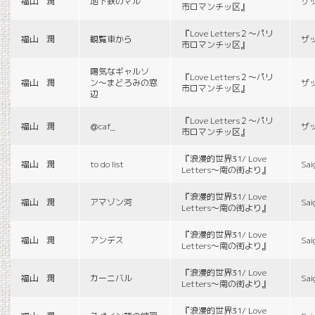
福山 潤
地下鉄のマル
ザ
市ロマンチッ区』
『Love Letters２〜パリ
福山 潤
観覧車から
ザ
市ロマンチッ区』
陽気なギャルソ
『Love Letters２〜パリ
福山 潤
ン〜まどろみの窓
ザ
市ロマンチッ区』
辺
『Love Letters２〜パリ
福山 潤
＠caf_
ザ
市ロマンチッ区』
『浪漫的世界31/ Love
福山 潤
to do list
Sai
Letters〜南の街より』
『浪漫的世界31/ Love
福山 潤
アマゾン河
Sai
Letters〜南の街より』
『浪漫的世界31/ Love
福山 潤
アンデス
Sai
Letters〜南の街より』
『浪漫的世界31/ Love
福山 潤
カーニバル
Sai
Letters〜南の街より』
『浪漫的世界31/ Love