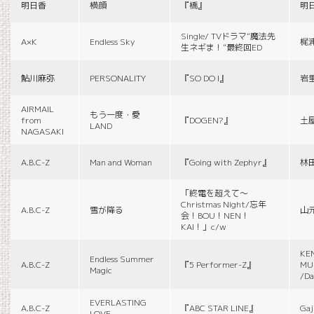
明日香
横顔
『橋』
明
Single/ TVドラマ“魔法先
A×K
Endless Sky
梶
生ネギま！”最終回ED
鮎川麻弥
PERSONALITY
『SO DO I』
岩
AIRMAIL
もう一度・愛
from
『DOGEN?』
土
LAND
NAGASAKI
A.B.C-Z
Man and Woman
『Going with Zephyr』
林
「終電を超えて～
Christmas Night/忘年
A.B.C-Z
雪が降る
山
会！BOU！NEN！
KAI！」c/w
KE
Endless Summer
A.B.C-Z
『5 Performer-Z』
MUS
Magic
/Da
EVERLASTING
A.B.C-Z
『ABC STAR LINE』
Gaj
LOVE