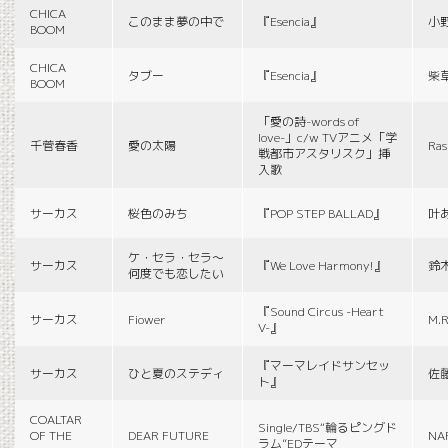
CHICA
このまま夢の中で
『Esencia』
小
BOOM
CHICA
タブー
『Esencia』
柴
BOOM
「愛の詩-words of
love-」c/w TVアニメ「学
千菅春香
愛の太陽
Ras
戦都市アスタリスク」挿
入歌
サーカス
桜色のみち
『POP STEP BALLAD』
叶
ケ・セラ・セラ〜
サーカス
『We Love Harmony!』
鈴
何度でも恋したい
『Sound Circus -Heart
サーカス
Fiower
M.R
V-』
『マーマレイドサンセッ
サーカス
ひと夏のステディ
佐
ト』
COALTAR
Single/TBS“輪るピングド
OF THE
DEAR FUTURE
NA
ラム”EDテーマ