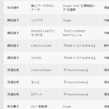
風とブーケのセレ
Single/ OVA “幻夢戦記レ
秋本理央
馬
ナーデ
ダ”主題歌
網浜直子
シリアス
Single
中
PRIVATE LINEでく
「HOT SUMMER
網浜直子
中
ちづけを
NIGHTS」c/w
網浜直子
CATCH A STAR
『AMIE'S 1ST AVENUE』
野
網浜直子
SISTER
『AMIE'S 1ST AVENUE』
中
安達祐実
I Have a Dream
『I Have a Dream』
葉
安達祐実
もっと
『I Have a Dream』
葉
安達祐実
ロケット
『I Have a Dream』
葉
新井薫子
OH！新鮮娘
Single
岩