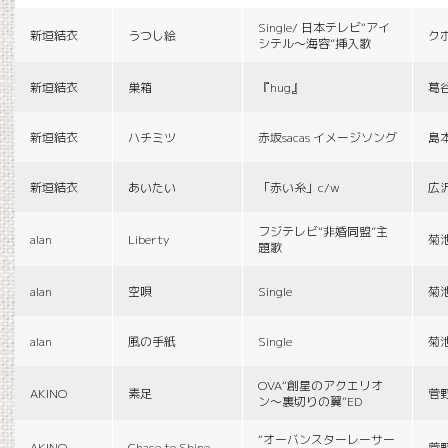
Single/ 日本テレビ“アイ
新垣結衣
うつし絵
ク
シテル〜海容”挿入歌
新垣結衣
巣箱
『hug』
葛
新垣結衣
ハチミツ
赤坂sacas イメージソング
島
新垣結衣
あいたい
「赤い糸」c/w
広
フジテレビ“非婚同盟”主
alan
Liberty
菊
題歌
alan
空唄
Single
菊
alan
風の手紙
Single
菊
OVA“創星のアクエリオ
AKINO
素足
菅
ン〜裏切りの翼”ED
“オーバンスターレーサー
AKINO
Chace to Shine
菅