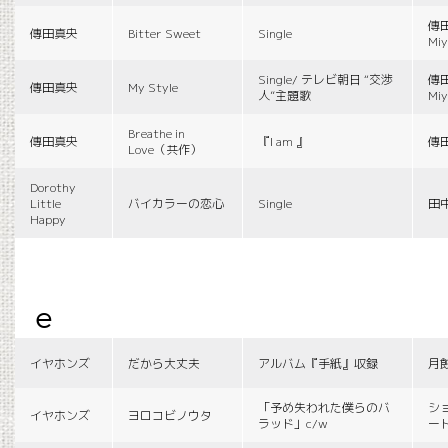
傳田
傳田真央
Bitter Sweet
Single
Miy
Single/ テレビ朝日 “交渉
傳田
傳田真央
My Style
人”主題歌
Miy
Breathe in
傳田真央
『I am 』
傳
Love（共作）
Dorothy
Little
バイカラーの恋心
Single
田
Happy
e
イヤホンズ
だから大丈夫
アルバム『手紙』収録
月
「予め失われた僕らのバ
シ
イヤホンズ
ヨロコビノウタ
ラッド」c/w
ー