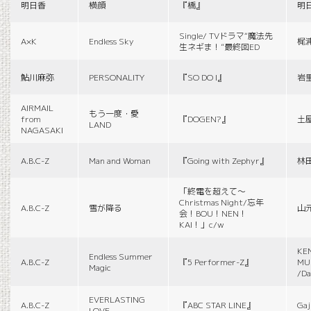
明日香
横顔
『橋』
明
Single/ TVドラマ“魔法先
A×K
Endless Sky
梶
生ネギま！”最終回ED
鮎川麻弥
PERSONALITY
『SO DO I』
岩
AIRMAIL
もう一度・愛
from
『DOGEN?』
土
LAND
NAGASAKI
A.B.C-Z
Man and Woman
『Going with Zephyr』
林
「終電を超えて～
Christmas Night/忘年
A.B.C-Z
雪が降る
山
会！BOU！NEN！
KAI！」c/w
KE
Endless Summer
A.B.C-Z
『5 Performer-Z』
MUS
Magic
/Da
EVERLASTING
A.B.C-Z
『ABC STAR LINE』
Gaj
LOVE