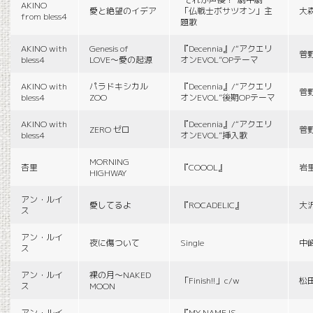
AKINO
愛と絶望のイデア
「仏戦士ボサツオン」主
大
from bless4
題歌
AKINO with
Genesis of
『Decennia』/“アクエリ
菅
bless4
LOVE〜愛の起源
オンEVOL”OPテーマ
AKINO with
パラドキシカル
『Decennia』/“アクエリ
菅
bless4
ZOO
オンEVOL”後期OPテーマ
AKINO with
『Decennia』/“アクエリ
ZERO ゼロ
菅
bless4
オンEVOL”挿入歌
MORNING
杏里
『COOOL』
岩
HIGHWAY
アン・ルイ
愛してるよ
『ROCADELIC』
大
ス
アン・ルイ
夜に傷ついて
Single
中
ス
アン・ルイ
裸の月〜NAKED
「Finish!!」c/w
松
ス
MOON
アン・ルイ
『MY NAME IS