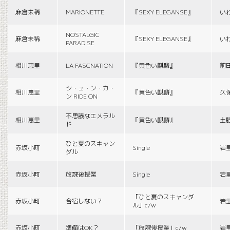
麻倉未稀
MARIONETTE
『SEXY ELEGANSE』
い
NOSTALGIC
麻倉未稀
『SEXY ELEGANSE』
い
PARADISE
相川恵里
LA FASCNATION
『黄色い麒麟』
前
シ・ュ・ン・カ・
相川恵里
『黄色い麒麟』
久
ン RIDE ON
不思議なエメラル
相川恵里
『黄色い麒麟』
土
ド
ひと夏のスキャン
赤坂小町
Single
岩
ダル
赤坂小町
放課後授業
Single
岩
「ひと夏のスキャンダ
赤坂小町
合宿しない？
岩
ル」c/w
赤坂小町
準備はOK？
「放課後授業」c/w
岩