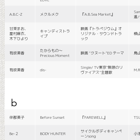
Sa
A.B.C-Z
メクルメク
『A.B.Sea Market』
進/
甘束まお、
映画『トラペジウム』オ
キャンディストラ
星村麻衣、
リジナル・サウンドトラ
横
イプ
木下ひより
ック
たからもの〜
有坂美香
映画 “クヌート”ED テーマ
鳥
Precious Moment
Single/ TV東京“無限のリ
有坂美香
dis-
M.R
ヴァイアス”主題歌
b
伴都美子
Before Sunset
『FAREWELL』
TS
サイクルボディキャンペ
Be-２
BODY HUNTER
小
ーンsong