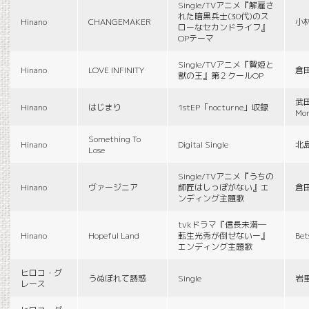
Single/TVアニメ『解雇さ
れた暗黒兵士(30代)のス
Hinano
CHANGEMAKER
小
ローなセカンドライフ』
OPテーマ
Single/TVアニメ『贄姫と
Hinano
LOVE INFINITY
倉
獣の王』第２クールOP
武田
Hinano
はじまり
1stEP「nocturne」収録
Mon
Something To
Hinano
Digital Single
北
Lose
Single/TVアニメ『うちの
Hinano
ヴァージニア
師匠はしっぽがない』エ
倉
ンディング主題歌
tvkドラマ『信長未満―
Hinano
Hopeful Land
転生光秀が倒せないー』
Be
エンディング主題歌
ヒロコ・グ
うぬぼれて誘惑
Single
岩
レース