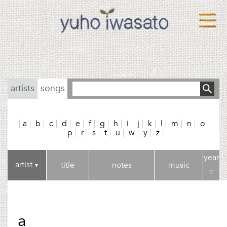
artists
songs
a
b
c
d
e
f
g
h
i
j
k
l
m
n
o
p
r
s
t
u
w
y
z
year
artist
title
notes
music
▼
▽
a