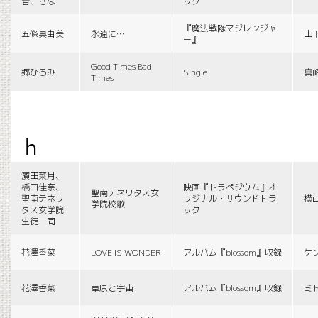
音、さな
ック
『魔法戦隊マジレンジャ
五條真由美
永遠に…
山
ー』
Good Times Bad
郷ひろみ
Single
真
Times
h
濱田菜月、
橋口佳奈、
映画『トラペジウム』オ
聖南テネリタス女
聖南テネリ
リジナル・サウンドトラ
横
学院校歌
タス女学院
ック
生徒一同
花澤香菜
LOVE IS WONDER
アルバム『blossom』収録
ケ
花澤香菜
草原と宇宙
アルバム『blossom』収録
ミ