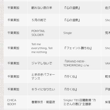
千葉美加
眠れない夜の羊
『心の温度』
佐
千葉美加
５月の街で
『心の温度』
Sho
PONYTAIL
千葉美加
Single
荒
SOLDIER
Tell me
千葉美加
everything, Tell
『フェイント勝ちね』
Sho
me nothing
「BRAND-NEW-
千葉美加
ジャマしないで
VA
TOMORROW」c/w
ときめきパフォー
千葉美加
『行くね』
町
マンス
千葉美加
キライになりたい
『行くね』
戸
CHICA
Single/ TBS日曜劇場 “カ
春夏秋冬・朝昼夜
柴
BOOM
ミさんの悪口”主題歌