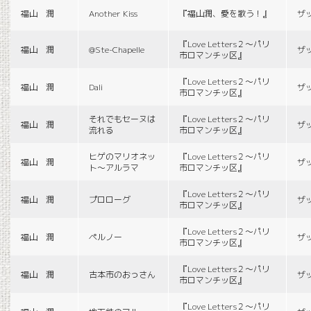
福山 潤
Another Kiss
『福山潤、愛を歌う！』
ザ
『Love Letters２〜パリ
福山 潤
@Ste-Chapelle
ザ
市ロマンチッ区』
『Love Letters２〜パリ
福山 潤
Dali
ザ
市ロマンチッ区』
それでもセーヌは
『Love Letters２〜パリ
福山 潤
ザ
流れる
市ロマンチッ区』
ヒゲのマリオネッ
『Love Letters２〜パリ
福山 潤
ザ
ト〜アルラマ
市ロマンチッ区』
『Love Letters２〜パリ
福山 潤
プロローグ
ザ
市ロマンチッ区』
『Love Letters２〜パリ
福山 潤
ペルノー
ザ
市ロマンチッ区』
『Love Letters２〜パリ
福山 潤
古本市のおっさん
ザ
市ロマンチッ区』
『Love Letters２〜パリ