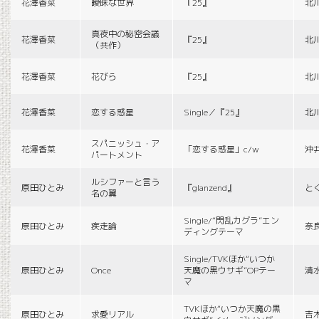
花澤香菜
曖昧な世界
『25』
北
真夜中の秘密会議
花澤香菜
『25』
北
（共作）
花澤香菜
花びら
『25』
北
花澤香菜
恋する惑星
Single／『25』
北
スパニッシュ・ア
花澤香菜
「恋する惑星」c/w
沖
パートメント
ルシファーと言う
原田ひとみ
『glanzend』
と
名の翼
Single/“閃乱カグラ”エン
原田ひとみ
疾走論
奈
ディングテーマ
Single/TVKほか“いつか
原田ひとみ
Once
天魔の黒ウサギ”OPテー
清
マ
TVKほか“いつか天魔の黒
原田ひとみ
求愛リアル
吉