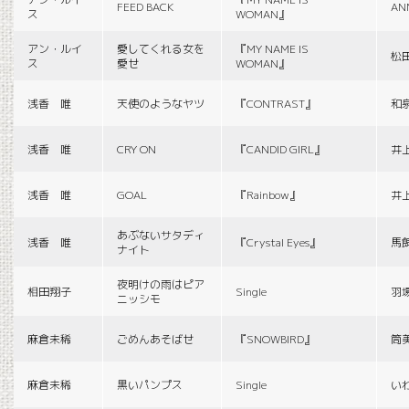
FEED BACK
AN
ス
WOMAN』
アン・ルイ
愛してくれる女を
『MY NAME IS
松
ス
愛せ
WOMAN』
浅香 唯
天使のようなヤツ
『CONTRAST』
和
浅香 唯
CRY ON
『CANDID GIRL』
井
浅香 唯
GOAL
『Rainbow』
井
あぶないサタディ
浅香 唯
『Crystal Eyes』
馬
ナイト
夜明けの雨はピア
相田翔子
Single
羽
ニッシモ
麻倉未稀
ごめんあそばせ
『SNOWBIRD』
筒
麻倉未稀
黒いパンプス
Single
い