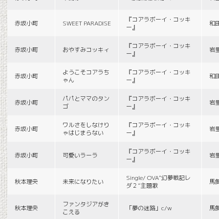
『コアラボーイ・コッキ
赤坂小町
SWEET PARADISE
和
ー』
『コアラボーイ・コッキ
赤坂小町
おやすみコッキィ
岩
ー』
ようこそコアラち
『コアラボーイ・コッキ
赤坂小町
和
ゃん
ー』
パパとママのタン
『コアラボーイ・コッキ
赤坂小町
岩
ゴ
ー』
ワルさをしなけり
『コアラボーイ・コッキ
赤坂小町
岩
ゃはじまらない
ー』
『コアラボーイ・コッキ
赤坂小町
可愛いラーラ
岩
ー』
Single/ OVA“幻夢戦記レ
秋本理央
未来になりたい
馬
ダ２”主題歌
ファンタジアがき
秋本理央
「夢の迷路」c/w
馬
こえる