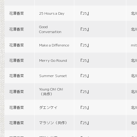
花澤香菜
25 Hours a Day
『25』
北
Good
花澤香菜
『25』
北
Conversation
花澤香菜
Make a Difference
『25』
mit
花澤香菜
Merry Go Round
『25』
北
花澤香菜
Summer Sunset
『25』
北
Young Oh! Oh!
花澤香菜
『25』
北
（共作）
花澤香菜
ダエンケイ
『25』
北
花澤香菜
マラソン（共作）
『25』
北