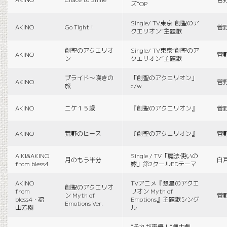
ズ”OP
Single/ TV東京“創聖のア
AKINO
Go Tight！
菅
クエリオン”主題歌
創聖のアクエリオ
Single/ TV東京“創聖のア
AKINO
菅
ン
クエリオン”主題歌
プライド〜嘆きの
「創聖のアクエリオン」
AKINO
菅
旅
c/w
AKINO
ニケ１５歳
『創聖のアクエリオン』
菅
AKINO
荒野のヒース
『創聖のアクエリオン』
菅
AIKI&AKINO
Single / TV「魔法使いの
月のもう半分
白
from bless4
嫁」第2クールEDテーマ
AKINO
TVアニメ『想星のアクエ
創聖のアクエリオ
from
リオン Myth of
ン Myth of
菅
bless4・福
Emotions』主題歌シング
Emotions Ver.
山芳樹
ル
“それが声優！”劇中劇