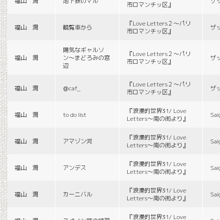
福山 潤
地下鉄のマル
ザ
市ロマンチッ区』
『Love Letters２〜パリ
福山 潤
観覧車から
ザ
市ロマンチッ区』
陽気なギャルソ
『Love Letters２〜パリ
福山 潤
ン〜まどろみの窓
ザ
市ロマンチッ区』
辺
『Love Letters２〜パリ
福山 潤
＠caf_
ザ
市ロマンチッ区』
『浪漫的世界31/ Love
福山 潤
to do list
Sai
Letters〜南の街より』
『浪漫的世界31/ Love
福山 潤
アマゾン河
Sai
Letters〜南の街より』
『浪漫的世界31/ Love
福山 潤
アンデス
Sai
Letters〜南の街より』
『浪漫的世界31/ Love
福山 潤
カーニバル
Sai
Letters〜南の街より』
『浪漫的世界31/ Love