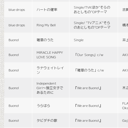
Single/TVKほか“そらの
blue drops
ハートの確率
古
おとしもの”OPテーマ
Single/ “TVアニメ“そら
blue drops
Ring My Bell
橋
のおとしもの”OPテーマ
Buono!
雑草のうた
Single
井
MIRACLE HAPPY
Buono!
「Our Songs」c/w
AK
LOVE SONG
ラナウェイトレイ
Buono!
「雑草のうた」c/w
AK
ン
Independent
Buono!
Girl〜独立女子で
『We are Buono!』
木
あるために
FLA
Buono!
うらはら
『We are Buono!』
Ok
Buono!
タビダチの歌
『We are Buono!』
Gaj