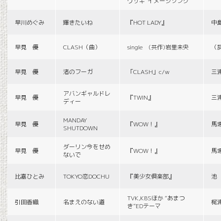
ウサギ”イメージソング
早川めぐみ
輝きたいね
『HOT LADY』
中
早見 優
CLASH（曲）
single (共作)岩里未央
（
早見 優
渚のフーガ
「CLASH」c/w
三
アバンギャルドレ
早見 優
『TWIN』
三
ディー
MANDAY
早見 優
『WOW！』
馬
SHUTDOWN
ダーリン今をせめ
早見 優
『WOW！』
馬
ないで
比嘉ひとみ
TOKYO恋DOCHU
『美少女倶楽部』
池
TVK,KBSほか “あまつ
引田香織
名まえのない道
梶
き”EDテーマ