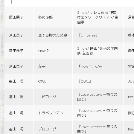
f
Single/ テレビ東京 “君だ
藤田朋子
冬の予感
けにメリークリスマス”主
馬
題歌
深田恭子
恋する胸のため息
『Universe』
朝
Single/ 映画 “死者の学園
深田恭子
How？
織
祭”主題歌
深田恭子
左手
「How？」c/w
宮
福山 潤
OWL
『OWL』
JU
『Love Letters 〜祭りの
福山 潤
エピローグ
Bea
国で』
『Love Letters 〜祭りの
福山 潤
トラベリンマン
磯
国で』
『Love Letters 〜祭りの
福山 潤
プロローグ
Bea
国で』