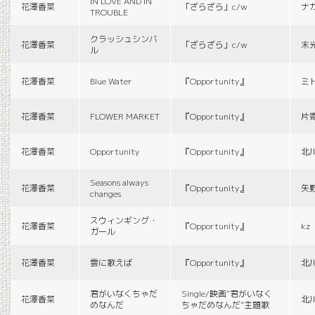
IN LOVE AND IN
花澤香菜
「ざらざら」c/w
ナ
TROUBLE
クラッシュシンバ
花澤香菜
「ざらざら」c/w
末
ル
花澤香菜
Blue Water
『Opportunity』
ミ
花澤香菜
FLOWER MARKET
『Opportunity』
片
花澤香菜
Opportunity
『Opportunity』
北
Seasons always
花澤香菜
『Opportunity』
矢
changes
スウィンギング・
花澤香菜
『Opportunity』
kz
ガール
花澤香菜
雲に歌えば
『Opportunity』
北
君がいなくちゃだ
Single/映画“君がいなく
花澤香菜
北
めなんだ
ちゃだめなんだ”主題歌