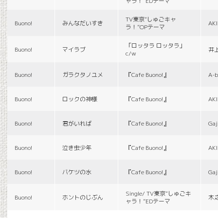
ャラ！”EDテーマ
TV東京“しゅごキャ
Buono!
みんなだいすき
AK
ラ！”OPテーマ
「ロッタラ ロッタラ」
Buono!
マイラブ
井
c/w
Buono!
ガラクタノユメ
『Cafe Buono!』
A-b
Buono!
ロックの神様
『Cafe Buono!』
AK
Buono!
君がいれば
『Cafe Buono!』
Gaj
Buono!
泣き虫少年
『Cafe Buono!』
AK
Buono!
バケツの水
『Cafe Buono!』
Gaj
Single/ TV東京“しゅごキ
Buono!
ホントのじぶん
木
ャラ！”EDテーマ