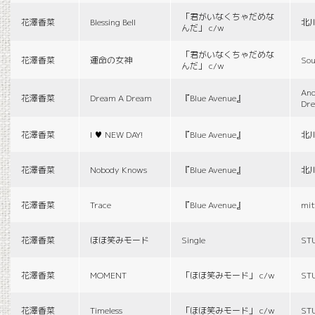
「君がいなくちゃだめな
花澤香菜
Blessing Bell
北
んだ」 c/w
「君がいなくちゃだめな
花澤香菜
運命の女神
Sou
んだ」 c/w
And
花澤香菜
Dream A Dream
『Blue Avenue』
Dr
花澤香菜
I ♥ NEW DAY!
『Blue Avenue』
北
花澤香菜
Nobody Knows
『Blue Avenue』
北
花澤香菜
Trace
『Blue Avenue』
mit
花澤香菜
ほほ笑みモード
Single
ST
花澤香菜
MOMENT
「ほほ笑みモード」 c/w
ST
花澤香菜
Timeless
「ほほ笑みモード」 c/w
ST