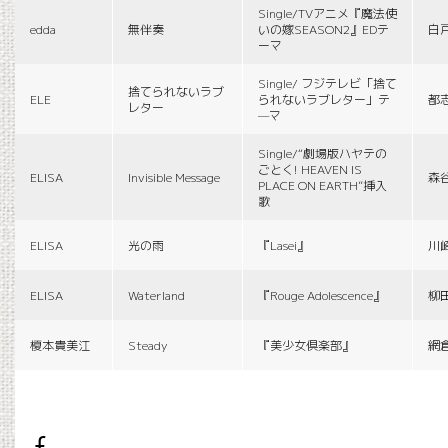
Single/TVアニメ『魔法使
edda
無伴奏
いの嫁SEASON2』EDテ
白
ーマ
Single/ フジテレビ「捨て
捨てられないラブ
ELE
られないラブレター」テ
都
レター
—マ
Single/“劇場版ハヤテの
ごとく! HEAVEN IS
ELISA
Invisible Message
森
PLACE ON EARTH”挿入
歌
ELISA
光の雨
『Lasei』
川
ELISA
Waterland
『Rouge Adolescence』
柳
榎本貴美江
Steady
『美少女倶楽部』
網