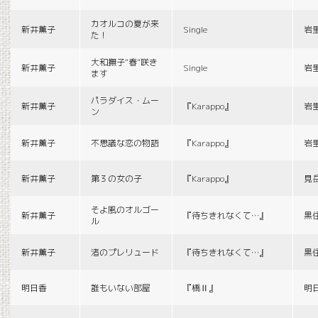
カオルコの夏が来
新井薫子
Single
岩
た！
大和撫子“春”咲き
新井薫子
Single
岩
ます
パラダイス・ムー
新井薫子
『Karappo』
岩
ン
新井薫子
不思議な恋の物語
『Karappo』
岩
新井薫子
第３の女の子
『Karappo』
見
そよ風のオルゴー
新井薫子
『待ちきれなくて…』
黒
ル
新井薫子
渚のプレリュード
『待ちきれなくて…』
黒
明日香
誰もいない部屋
『橋Ⅱ』
明