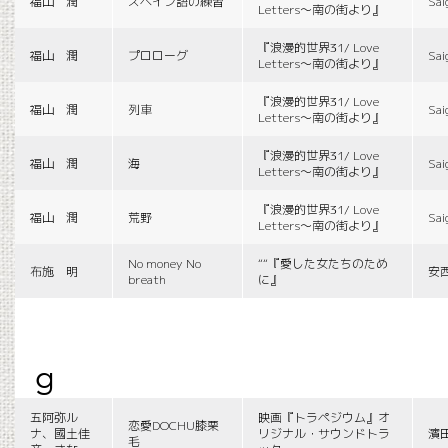
福山 潤
スペイン語の練習
Sai
Letters〜南の街より』
『浪漫的世界31/ Love
福山 潤
プロローグ
Sai
Letters〜南の街より』
『浪漫的世界31/ Love
福山 潤
列車
Sai
Letters〜南の街より』
『浪漫的世界31/ Love
福山 潤
海
Sai
Letters〜南の街より』
『浪漫的世界31/ Love
福山 潤
荒野
Sai
Letters〜南の街より』
No money No
““『愛した女たちのため
布施 明
安
breath
に』
g
五阿弥ル
映画『トラペジウム』オ
恋愛DOCHU膝栗
ナ、國土佳
リジナル・サウンドトラ
濱
毛