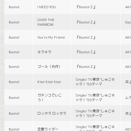
Buono!
I NEED YOU
『Buono!２』
AK
OVER THE
Buono!
『Buono!２』
Gaj
RAINBOW
Buono!
You're My Friend
『Buono!２』
AK
Buono!
キラキラ
『Buono!２』
AK
Buono!
ゴール（共作）
『Buono!２』
AK
Single/ TV東京“しゅごキ
Buono!
Kiss! Kiss! Kiss!
井
ャラ！”EDテーマ
ガチンコでいこ
Single/ TV東京“しゅごキ
Buono!
ム
う！
ャラ！”EDテーマ
Single/ TV東京“しゅごキ
Buono!
ロッタラ ロッタラ
井
ャラ！”EDテーマ
Single/ TV東京“しゅごキ
Buono!
恋愛ライダー
AK