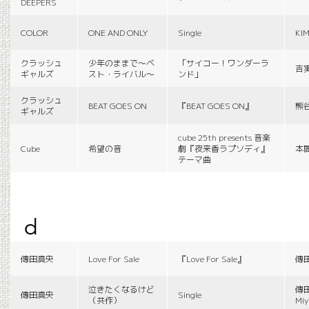
DEEPERS
COLOR
ONE AND ONLY
Single
KI
クラッシュ
少年のままで〜ベ
「サイコー！ワンダーラ
吉
ギャルズ
スト・ライバル〜
ンド」
クラッシュ
BEAT GOES ON
『BEAT GOES ON』
熊
ギャルズ
cube 25th presents 音楽
Cube
希望の音
劇『夜来香ラプソディ』
本
テーマ曲
d
傳田真央
Love For Sale
『Love For Sale』
傳
泣きたくなるけど
傳田
傳田真央
Single
（共作）
Miy