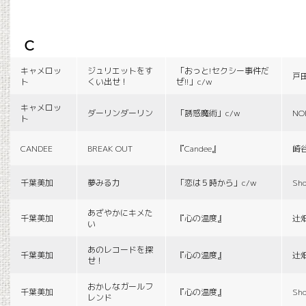
c
キャメロッ
ジュリエットをす
「おっと!セクシー事件だ
戸
ト
くい出せ！
ぜ!!」c/w
キャメロッ
ダーリンダーリン
「誘惑魔術」c/w
NO
ト
CANDEE
BREAK OUT
『Candee』
崎
千葉美加
夢みる力
「恋は５時から」c/w
Sho
あざやかにキメた
千葉美加
『心の温度』
辻
い
あのレコードを探
千葉美加
『心の温度』
辻
せ！
おかしなガールフ
千葉美加
『心の温度』
Sho
レンド