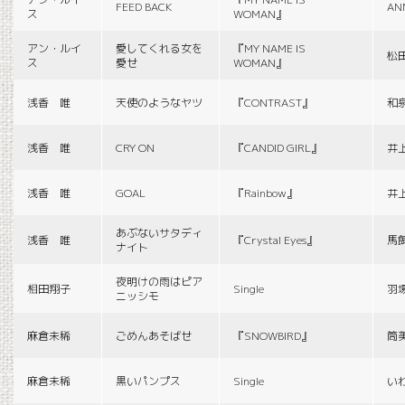
FEED BACK
AN
ス
WOMAN』
アン・ルイ
愛してくれる女を
『MY NAME IS
松
ス
愛せ
WOMAN』
浅香 唯
天使のようなヤツ
『CONTRAST』
和
浅香 唯
CRY ON
『CANDID GIRL』
井
浅香 唯
GOAL
『Rainbow』
井
あぶないサタディ
浅香 唯
『Crystal Eyes』
馬
ナイト
夜明けの雨はピア
相田翔子
Single
羽
ニッシモ
麻倉未稀
ごめんあそばせ
『SNOWBIRD』
筒
麻倉未稀
黒いパンプス
Single
い