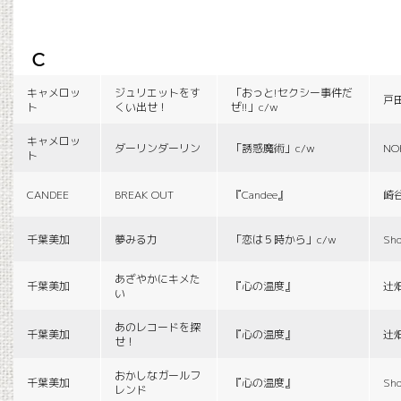
c
キャメロッ
ジュリエットをす
「おっと!セクシー事件だ
戸
ト
くい出せ！
ぜ!!」c/w
キャメロッ
ダーリンダーリン
「誘惑魔術」c/w
NO
ト
CANDEE
BREAK OUT
『Candee』
崎
千葉美加
夢みる力
「恋は５時から」c/w
Sho
あざやかにキメた
千葉美加
『心の温度』
辻
い
あのレコードを探
千葉美加
『心の温度』
辻
せ！
おかしなガールフ
千葉美加
『心の温度』
Sho
レンド