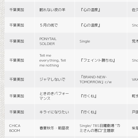
千葉美加
眠れない夜の羊
『心の温度』
佐
千葉美加
５月の街で
『心の温度』
Sho
PONYTAIL
千葉美加
Single
荒
SOLDIER
Tell me
千葉美加
everything, Tell
『フェイント勝ちね』
Sho
me nothing
「BRAND-NEW-
千葉美加
ジャマしないで
VA
TOMORROW」c/w
ときめきパフォー
千葉美加
『行くね』
町
マンス
千葉美加
キライになりたい
『行くね』
戸
CHICA
Single/ TBS日曜劇場 “カ
春夏秋冬・朝昼夜
柴
BOOM
ミさんの悪口”主題歌