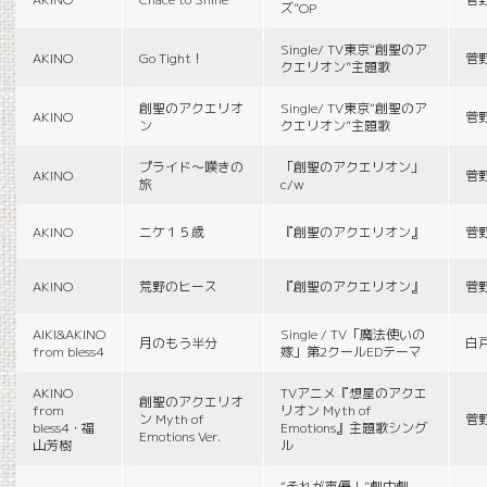
ズ”OP
Single/ TV東京“創聖のア
AKINO
Go Tight！
菅
クエリオン”主題歌
創聖のアクエリオ
Single/ TV東京“創聖のア
AKINO
菅
ン
クエリオン”主題歌
プライド〜嘆きの
「創聖のアクエリオン」
AKINO
菅
旅
c/w
AKINO
ニケ１５歳
『創聖のアクエリオン』
菅
AKINO
荒野のヒース
『創聖のアクエリオン』
菅
AIKI&AKINO
Single / TV「魔法使いの
月のもう半分
白
from bless4
嫁」第2クールEDテーマ
AKINO
TVアニメ『想星のアクエ
創聖のアクエリオ
from
リオン Myth of
ン Myth of
菅
bless4・福
Emotions』主題歌シング
Emotions Ver.
山芳樹
ル
“それが声優！”劇中劇