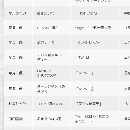
ウサギ”イメージソング
早川めぐみ
輝きたいね
『HOT LADY』
中
早見 優
CLASH（曲）
single (共作)岩里未央
（
早見 優
渚のフーガ
「CLASH」c/w
三
アバンギャルドレ
早見 優
『TWIN』
三
ディー
MANDAY
早見 優
『WOW！』
馬
SHUTDOWN
ダーリン今をせめ
早見 優
『WOW！』
馬
ないで
比嘉ひとみ
TOKYO恋DOCHU
『美少女倶楽部』
池
TVK,KBSほか “あまつ
引田香織
名まえのない道
梶
き”EDテーマ