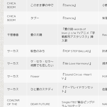
CHICA
このまま夢の中で
『Esencia』
小
BOOM
CHICA
タブー
『Esencia』
柴
BOOM
「愛の詩-words of
love-」c/w TVアニメ「学
千菅春香
愛の太陽
Ras
戦都市アスタリスク」挿
入歌
サーカス
桜色のみち
『POP STEP BALLAD』
叶
ケ・セラ・セラ〜
サーカス
『We Love Harmony!』
鈴
何度でも恋したい
『Sound Circus -Heart
サーカス
Fiower
M.R
V-』
『マーマレイドサンセッ
サーカス
ひと夏のステディ
佐
ト』
COALTAR
Single/TBS“輪るピングド
OF THE
DEAR FUTURE
NA
ラム”EDテーマ