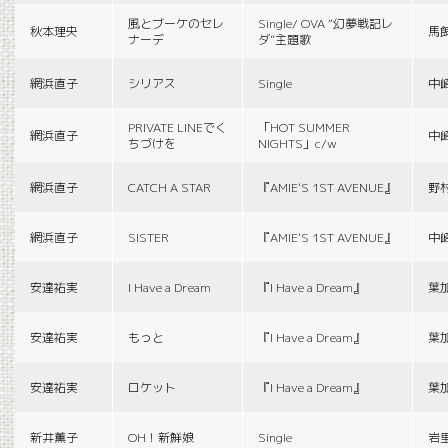
風とブーケのセレ
Single/ OVA “幻夢戦記レ
秋本理央
馬
ナーデ
ダ”主題歌
網浜直子
シリアス
Single
中
PRIVATE LINEでく
「HOT SUMMER
網浜直子
中
ちづけを
NIGHTS」c/w
網浜直子
CATCH A STAR
『AMIE'S 1ST AVENUE』
野
網浜直子
SISTER
『AMIE'S 1ST AVENUE』
中
安達祐実
I Have a Dream
『I Have a Dream』
葉
安達祐実
もっと
『I Have a Dream』
葉
安達祐実
ロケット
『I Have a Dream』
葉
新井薫子
OH！新鮮娘
Single
岩