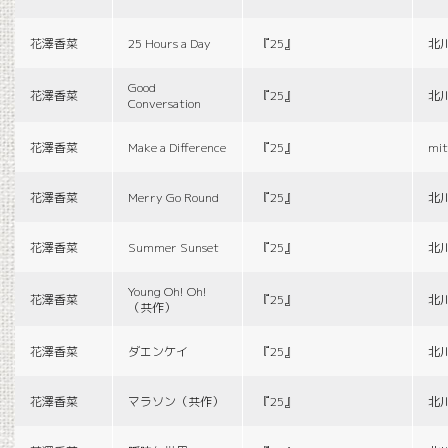
花澤香菜
25 Hours a Day
『25』
北
Good
花澤香菜
『25』
北
Conversation
花澤香菜
Make a Difference
『25』
mit
花澤香菜
Merry Go Round
『25』
北
花澤香菜
Summer Sunset
『25』
北
Young Oh! Oh!
花澤香菜
『25』
北
（共作）
花澤香菜
ダエンケイ
『25』
北
花澤香菜
マラソン（共作）
『25』
北