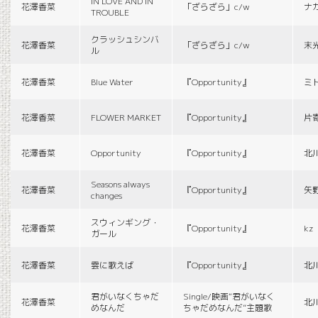
IN LOVE AND IN
花澤香菜
「ざらざら」c/w
ナ
TROUBLE
クラッシュシンバ
花澤香菜
「ざらざら」c/w
末
ル
花澤香菜
Blue Water
『Opportunity』
ミ
花澤香菜
FLOWER MARKET
『Opportunity』
片
花澤香菜
Opportunity
『Opportunity』
北
Seasons always
花澤香菜
『Opportunity』
矢
changes
スウィンギング・
花澤香菜
『Opportunity』
kz
ガール
花澤香菜
雲に歌えば
『Opportunity』
北
君がいなくちゃだ
Single/映画“君がいなく
花澤香菜
北
めなんだ
ちゃだめなんだ”主題歌