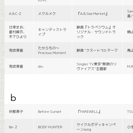
Sa
A.B.C-Z
メクルメク
『A.B.Sea Market』
進/
甘束まお、
映画『トラペジウム』オ
キャンディストラ
星村麻衣、
リジナル・サウンドトラ
横
イプ
木下ひより
ック
たからもの〜
有坂美香
映画 “クヌート”ED テーマ
鳥
Precious Moment
Single/ TV東京“無限のリ
有坂美香
dis-
M.R
ヴァイアス”主題歌
b
伴都美子
Before Sunset
『FAREWELL』
TS
サイクルボディキャンペ
Be-２
BODY HUNTER
小
ーンsong