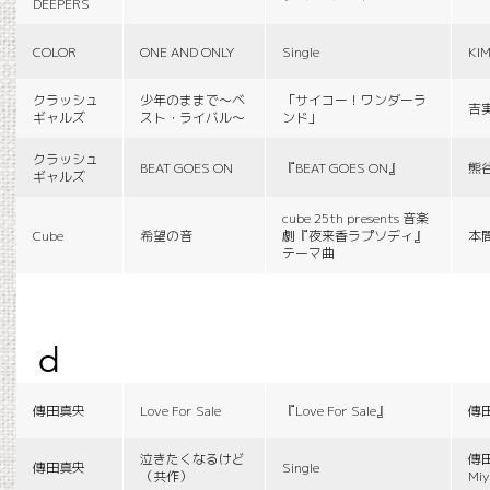
DEEPERS
COLOR
ONE AND ONLY
Single
KI
クラッシュ
少年のままで〜ベ
「サイコー！ワンダーラ
吉
ギャルズ
スト・ライバル〜
ンド」
クラッシュ
BEAT GOES ON
『BEAT GOES ON』
熊
ギャルズ
cube 25th presents 音楽
Cube
希望の音
劇『夜来香ラプソディ』
本
テーマ曲
d
傳田真央
Love For Sale
『Love For Sale』
傳
泣きたくなるけど
傳田
傳田真央
Single
（共作）
Miy