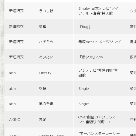
Single/ 日本テレビ“アイ
新垣結衣
うつし絵
ク
シテル〜海容”挿入歌
新垣結衣
巣箱
『hug』
葛
新垣結衣
ハチミツ
赤坂sacas イメージソング
島
新垣結衣
あいたい
「赤い糸」c/w
広
フジテレビ“非婚同盟”主
alan
Liberty
菊
題歌
alan
空唄
Single
菊
alan
風の手紙
Single
菊
OVA“創星のアクエリオ
AKINO
素足
菅
ン〜裏切りの翼”ED
“オーバンスターレーサー
AKINO
Chace to Shine
菅