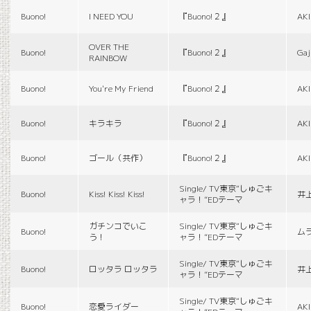
Buono!
I NEED YOU
『Buono!２』
AK
OVER THE
Buono!
『Buono!２』
Gaj
RAINBOW
Buono!
You're My Friend
『Buono!２』
AK
Buono!
キラキラ
『Buono!２』
AK
Buono!
ゴール（共作）
『Buono!２』
AK
Single/ TV東京“しゅごキ
Buono!
Kiss! Kiss! Kiss!
井
ャラ！”EDテーマ
ガチンコでいこ
Single/ TV東京“しゅごキ
Buono!
ム
う！
ャラ！”EDテーマ
Single/ TV東京“しゅごキ
Buono!
ロッタラ ロッタラ
井
ャラ！”EDテーマ
Single/ TV東京“しゅごキ
Buono!
恋愛ライダー
AK