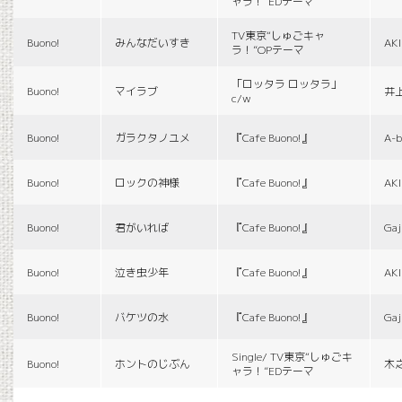
ャラ！”EDテーマ
TV東京“しゅごキャ
Buono!
みんなだいすき
AK
ラ！”OPテーマ
「ロッタラ ロッタラ」
Buono!
マイラブ
井
c/w
Buono!
ガラクタノユメ
『Cafe Buono!』
A-b
Buono!
ロックの神様
『Cafe Buono!』
AK
Buono!
君がいれば
『Cafe Buono!』
Gaj
Buono!
泣き虫少年
『Cafe Buono!』
AK
Buono!
バケツの水
『Cafe Buono!』
Gaj
Single/ TV東京“しゅごキ
Buono!
ホントのじぶん
木
ャラ！”EDテーマ