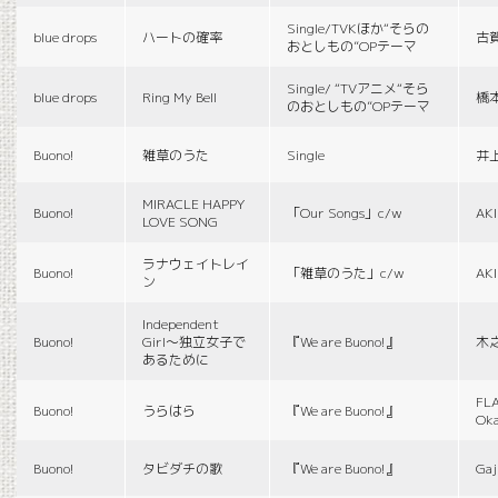
Single/TVKほか“そらの
blue drops
ハートの確率
古
おとしもの”OPテーマ
Single/ “TVアニメ“そら
blue drops
Ring My Bell
橋
のおとしもの”OPテーマ
Buono!
雑草のうた
Single
井
MIRACLE HAPPY
Buono!
「Our Songs」c/w
AK
LOVE SONG
ラナウェイトレイ
Buono!
「雑草のうた」c/w
AK
ン
Independent
Buono!
Girl〜独立女子で
『We are Buono!』
木
あるために
FLA
Buono!
うらはら
『We are Buono!』
Ok
Buono!
タビダチの歌
『We are Buono!』
Gaj