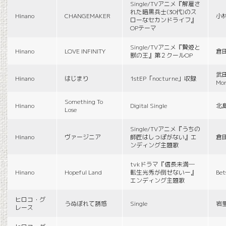
Single/TVアニメ『解雇さ
れた暗黒兵士(30代)のス
Hinano
CHANGEMAKER
小
ローなセカンドライフ』
OPテーマ
Single/TVアニメ『贄姫と
Hinano
LOVE INFINITY
倉
獣の王』第２クールOP
武田
Hinano
はじまり
1stEP「nocturne」収録
Mon
Something To
Hinano
Digital Single
北
Lose
Single/TVアニメ『うちの
Hinano
ヴァージニア
師匠はしっぽがない』エ
倉
ンディング主題歌
tvkドラマ『信長未満―
Hinano
Hopeful Land
転生光秀が倒せないー』
Be
エンディング主題歌
ヒロコ・グ
うぬぼれて誘惑
Single
岩
レース