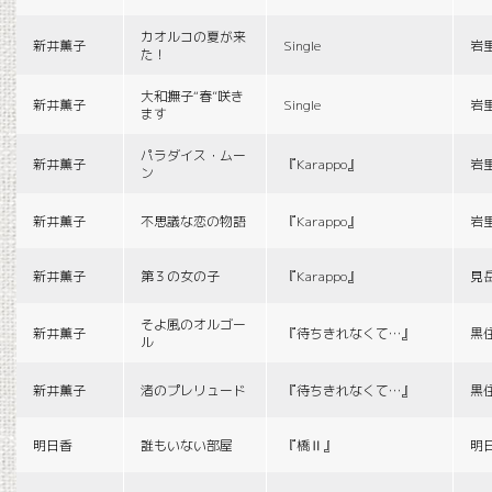
カオルコの夏が来
新井薫子
Single
岩
た！
大和撫子“春”咲き
新井薫子
Single
岩
ます
パラダイス・ムー
新井薫子
『Karappo』
岩
ン
新井薫子
不思議な恋の物語
『Karappo』
岩
新井薫子
第３の女の子
『Karappo』
見
そよ風のオルゴー
新井薫子
『待ちきれなくて…』
黒
ル
新井薫子
渚のプレリュード
『待ちきれなくて…』
黒
明日香
誰もいない部屋
『橋Ⅱ』
明