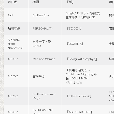
明日香
横顔
『橋』
明
Single/ TVドラマ“魔法先
A×K
Endless Sky
梶
生ネギま！”最終回ED
鮎川麻弥
PERSONALITY
『SO DO I』
岩
AIRMAIL
もう一度・愛
from
『DOGEN?』
土
LAND
NAGASAKI
A.B.C-Z
Man and Woman
『Going with Zephyr』
林
「終電を超えて～
Christmas Night/忘年
A.B.C-Z
雪が降る
山
会！BOU！NEN！
KAI！」c/w
KE
Endless Summer
A.B.C-Z
『5 Performer-Z』
MUS
Magic
/Da
EVERLASTING
A.B.C-Z
『ABC STAR LINE』
Gaj
LOVE