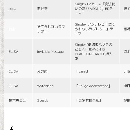
Single/TVアニメ『魔法使
edda
無伴奏
いの嫁SEASON2』EDテ
白
ーマ
Single/ フジテレビ「捨て
捨てられないラブ
ELE
られないラブレター」テ
都
レター
—マ
Single/“劇場版ハヤテの
ごとく! HEAVEN IS
ELISA
Invisible Message
森
PLACE ON EARTH”挿入
歌
ELISA
光の雨
『Lasei』
川
ELISA
Waterland
『Rouge Adolescence』
柳
榎本貴美江
Steady
『美少女倶楽部』
網