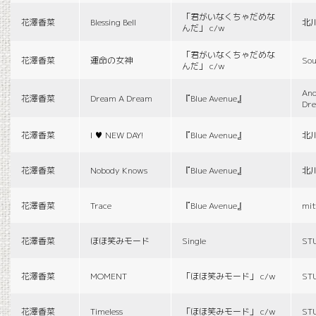
「君がいなくちゃだめな
花澤香菜
Blessing Bell
北
んだ」 c/w
「君がいなくちゃだめな
花澤香菜
運命の女神
Sou
んだ」 c/w
And
花澤香菜
Dream A Dream
『Blue Avenue』
Dr
花澤香菜
I ♥ NEW DAY!
『Blue Avenue』
北
花澤香菜
Nobody Knows
『Blue Avenue』
北
花澤香菜
Trace
『Blue Avenue』
mit
花澤香菜
ほほ笑みモード
Single
ST
花澤香菜
MOMENT
「ほほ笑みモード」 c/w
ST
花澤香菜
Timeless
「ほほ笑みモード」 c/w
ST