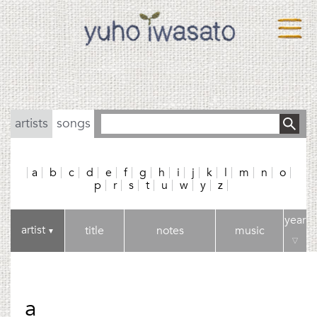
artists
songs
a
b
c
d
e
f
g
h
i
j
k
l
m
n
o
p
r
s
t
u
w
y
z
year
artist
title
notes
music
▼
▽
a