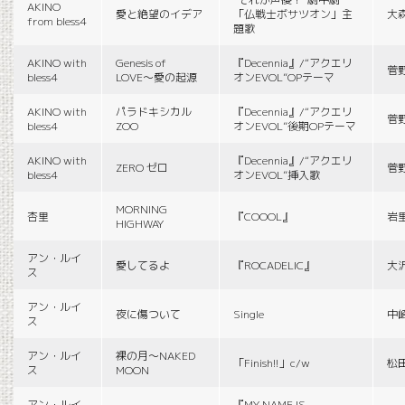
AKINO
愛と絶望のイデア
「仏戦士ボサツオン」主
大
from bless4
題歌
AKINO with
Genesis of
『Decennia』/“アクエリ
菅
bless4
LOVE〜愛の起源
オンEVOL”OPテーマ
AKINO with
パラドキシカル
『Decennia』/“アクエリ
菅
bless4
ZOO
オンEVOL”後期OPテーマ
AKINO with
『Decennia』/“アクエリ
ZERO ゼロ
菅
bless4
オンEVOL”挿入歌
MORNING
杏里
『COOOL』
岩
HIGHWAY
アン・ルイ
愛してるよ
『ROCADELIC』
大
ス
アン・ルイ
夜に傷ついて
Single
中
ス
アン・ルイ
裸の月〜NAKED
「Finish!!」c/w
松
ス
MOON
アン・ルイ
『MY NAME IS