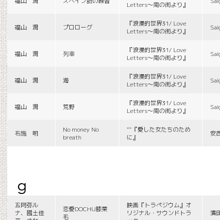
福山 潤
スペイン語の練習
Sai
Letters〜南の街より』
『浪漫的世界31/ Love
福山 潤
プロローグ
Sai
Letters〜南の街より』
『浪漫的世界31/ Love
福山 潤
列車
Sai
Letters〜南の街より』
『浪漫的世界31/ Love
福山 潤
海
Sai
Letters〜南の街より』
『浪漫的世界31/ Love
福山 潤
荒野
Sai
Letters〜南の街より』
No money No
““『愛した女たちのため
布施 明
安
breath
に』
g
五阿弥ル
映画『トラペジウム』オ
恋愛DOCHU膝栗
ナ、國土佳
リジナル・サウンドトラ
濱
毛