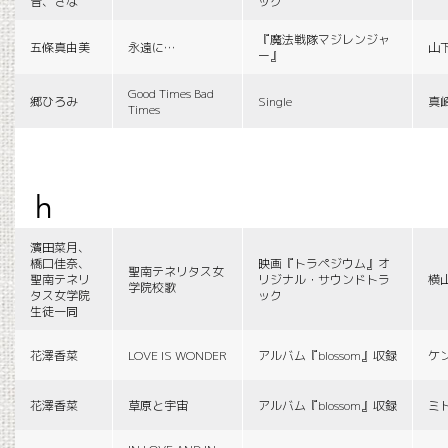
音、さな
ック
『魔法戦隊マジレンジャ
五條真由美
永遠に…
山
ー』
Good Times Bad
郷ひろみ
Single
真
Times
h
濱田菜月、
橋口佳奈、
映画『トラペジウム』オ
聖南テネリタス女
聖南テネリ
リジナル・サウンドトラ
横
学院校歌
タス女学院
ック
生徒一同
花澤香菜
LOVE IS WONDER
アルバム『blossom』収録
ケ
花澤香菜
草原と宇宙
アルバム『blossom』収録
ミ