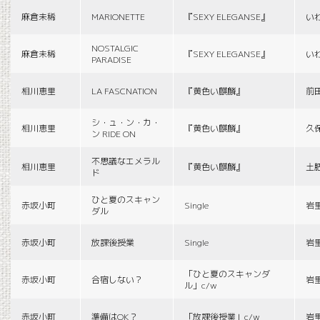
麻倉未稀
MARIONETTE
『SEXY ELEGANSE』
い
NOSTALGIC
麻倉未稀
『SEXY ELEGANSE』
い
PARADISE
相川恵里
LA FASCNATION
『黄色い麒麟』
前
シ・ュ・ン・カ・
相川恵里
『黄色い麒麟』
久
ン RIDE ON
不思議なエメラル
相川恵里
『黄色い麒麟』
土
ド
ひと夏のスキャン
赤坂小町
Single
岩
ダル
赤坂小町
放課後授業
Single
岩
「ひと夏のスキャンダ
赤坂小町
合宿しない？
岩
ル」c/w
赤坂小町
準備はOK？
「放課後授業」c/w
岩