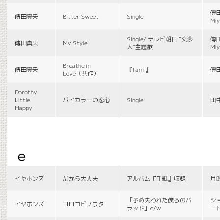
傳田
傳田真央
Bitter Sweet
Single
Miy
Single/ テレビ朝日 “交渉
傳田
傳田真央
My Style
人”主題歌
Miy
Breathe in
傳田真央
『I am 』
傳
Love（共作）
Dorothy
Little
バイカラーの恋心
Single
田
Happy
e
イヤホンズ
だから大丈夫
アルバム『手紙』収録
月
「予め失われた僕らのバ
シ
イヤホンズ
ヨロコビノウタ
ラッド」c/w
ー