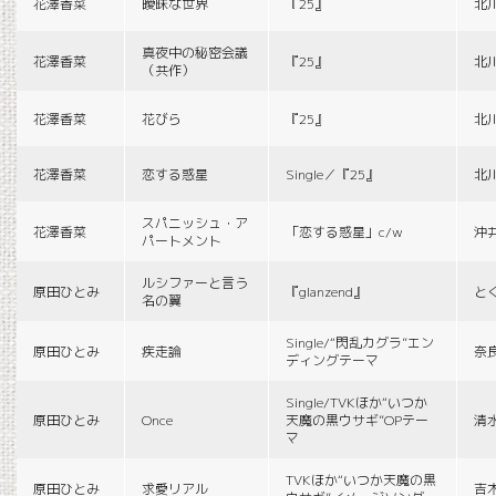
花澤香菜
曖昧な世界
『25』
北
真夜中の秘密会議
花澤香菜
『25』
北
（共作）
花澤香菜
花びら
『25』
北
花澤香菜
恋する惑星
Single／『25』
北
スパニッシュ・ア
花澤香菜
「恋する惑星」c/w
沖
パートメント
ルシファーと言う
原田ひとみ
『glanzend』
と
名の翼
Single/“閃乱カグラ”エン
原田ひとみ
疾走論
奈
ディングテーマ
Single/TVKほか“いつか
原田ひとみ
Once
天魔の黒ウサギ”OPテー
清
マ
TVKほか“いつか天魔の黒
原田ひとみ
求愛リアル
吉