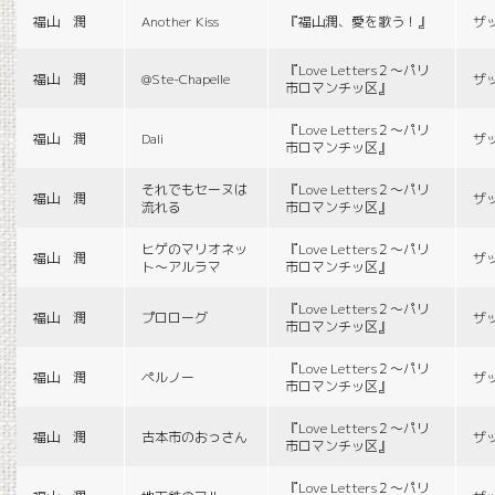
福山 潤
Another Kiss
『福山潤、愛を歌う！』
ザ
『Love Letters２〜パリ
福山 潤
@Ste-Chapelle
ザ
市ロマンチッ区』
『Love Letters２〜パリ
福山 潤
Dali
ザ
市ロマンチッ区』
それでもセーヌは
『Love Letters２〜パリ
福山 潤
ザ
流れる
市ロマンチッ区』
ヒゲのマリオネッ
『Love Letters２〜パリ
福山 潤
ザ
ト〜アルラマ
市ロマンチッ区』
『Love Letters２〜パリ
福山 潤
プロローグ
ザ
市ロマンチッ区』
『Love Letters２〜パリ
福山 潤
ペルノー
ザ
市ロマンチッ区』
『Love Letters２〜パリ
福山 潤
古本市のおっさん
ザ
市ロマンチッ区』
『Love Letters２〜パリ