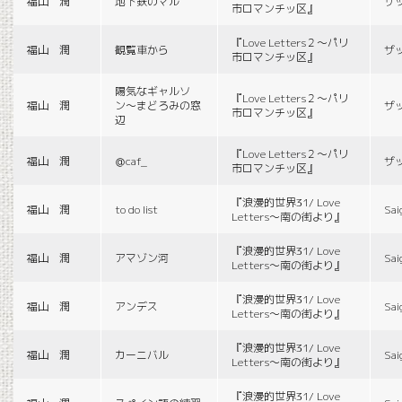
福山 潤
地下鉄のマル
ザ
市ロマンチッ区』
『Love Letters２〜パリ
福山 潤
観覧車から
ザ
市ロマンチッ区』
陽気なギャルソ
『Love Letters２〜パリ
福山 潤
ン〜まどろみの窓
ザ
市ロマンチッ区』
辺
『Love Letters２〜パリ
福山 潤
＠caf_
ザ
市ロマンチッ区』
『浪漫的世界31/ Love
福山 潤
to do list
Sai
Letters〜南の街より』
『浪漫的世界31/ Love
福山 潤
アマゾン河
Sai
Letters〜南の街より』
『浪漫的世界31/ Love
福山 潤
アンデス
Sai
Letters〜南の街より』
『浪漫的世界31/ Love
福山 潤
カーニバル
Sai
Letters〜南の街より』
『浪漫的世界31/ Love