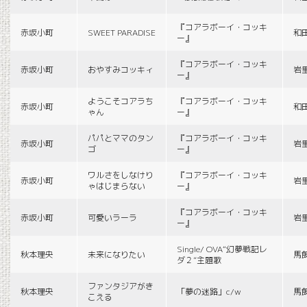
『コアラボーイ・コッキ
赤坂小町
SWEET PARADISE
和
ー』
『コアラボーイ・コッキ
赤坂小町
おやすみコッキィ
岩
ー』
ようこそコアラち
『コアラボーイ・コッキ
赤坂小町
和
ゃん
ー』
パパとママのタン
『コアラボーイ・コッキ
赤坂小町
岩
ゴ
ー』
ワルさをしなけり
『コアラボーイ・コッキ
赤坂小町
岩
ゃはじまらない
ー』
『コアラボーイ・コッキ
赤坂小町
可愛いラーラ
岩
ー』
Single/ OVA“幻夢戦記レ
秋本理央
未来になりたい
馬
ダ２”主題歌
ファンタジアがき
秋本理央
「夢の迷路」c/w
馬
こえる