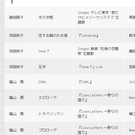
f
Single/ テレビ東京 “君だ
藤田朋子
冬の予感
けにメリークリスマス”主
馬
題歌
深田恭子
恋する胸のため息
『Universe』
朝
Single/ 映画 “死者の学園
深田恭子
How？
織
祭”主題歌
深田恭子
左手
「How？」c/w
宮
福山 潤
OWL
『OWL』
JU
『Love Letters 〜祭りの
福山 潤
エピローグ
Bea
国で』
『Love Letters 〜祭りの
福山 潤
トラベリンマン
磯
国で』
『Love Letters 〜祭りの
福山 潤
プロローグ
Bea
国で』