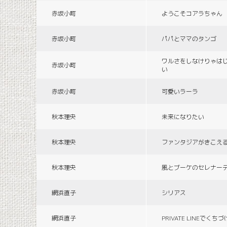
赤坂小町
ようこそコアラちゃん
赤坂小町
パパとママのタンゴ
ワルさをしなけりゃは
赤坂小町
い
赤坂小町
可愛いラーラ
秋本理央
未来になりたい
秋本理央
ファンタジアがきこえ
秋本理央
風とブーケのセレナー
網浜直子
シリアス
網浜直子
PRIVATE LINEでくち