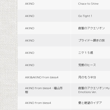
AKINO
Chace to Shine
AKINO
Go Tight！
AKINO
創聖のアクエリオン
AKINO
プライド〜嘆きの旅
AKINO
ニケ１５歳
AKINO
荒野のヒース
AIKI&AKINO from bless4
月のもう半分
AKINO from bless4・福山芳
創聖のアクエリオン Myth
樹
Emotions Ver.
AKINO from bless4
愛と絶望のイデア