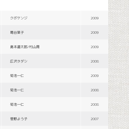
クボケンジ
2009
葛谷葉子
2009
島本道太郎/村山潤
2009
広沢タダシ
2008
菊池一仁
2009
菊池一仁
2008
菊池一仁
2008
菅野よう子
2007