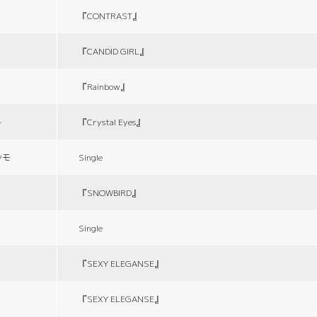
『CONTRAST』
『CANDID GIRL』
『Rainbow』
ト
『Crystal Eyes』
シモ
Single
『SNOWBIRD』
Single
『SEXY ELEGANSE』
『SEXY ELEGANSE』