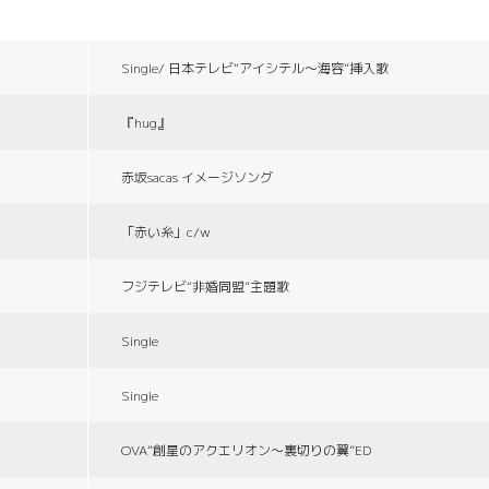
Single/ 日本テレビ“アイシテル〜海容”挿入歌
『hug』
赤坂sacas イメージソング
「赤い糸」c/w
フジテレビ“非婚同盟”主題歌
Single
Single
OVA“創星のアクエリオン〜裏切りの翼”ED