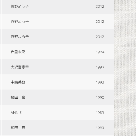
菅野よう子
2012
菅野よう子
2012
菅野よう子
2012
岩里未央
1984
大沢誉志幸
1993
中崎英也
1992
松田 良
1990
ANNIE
1989
松田 良
1989