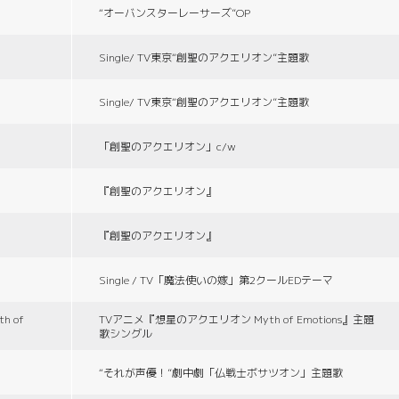
“オーバンスターレーサーズ”OP
Single/ TV東京“創聖のアクエリオン”主題歌
Single/ TV東京“創聖のアクエリオン”主題歌
「創聖のアクエリオン」c/w
『創聖のアクエリオン』
『創聖のアクエリオン』
Single / TV「魔法使いの嫁」第2クールEDテーマ
 of
TVアニメ『想星のアクエリオン Myth of Emotions』主題
歌シングル
“それが声優！”劇中劇「仏戦士ボサツオン」主題歌