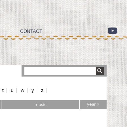
CONTACT
t
u
w
y
z
year
music
▽