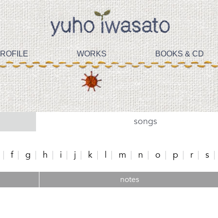
ROFILE
WORKS
BOOKS & CD
songs
f
g
h
i
j
k
l
m
n
o
p
r
s
notes