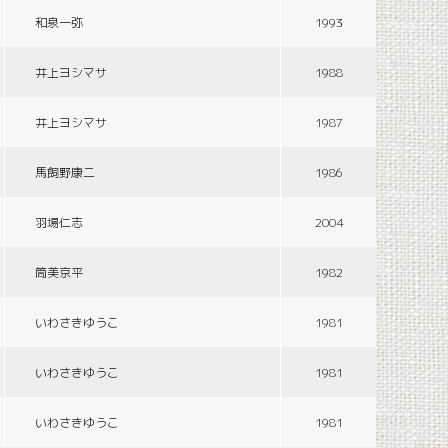
和泉一弥
1993
井上ヨシマサ
1988
井上ヨシマサ
1987
馬飼野康二
1986
羽場仁志
2004
筒美京平
1982
いわさきゆうこ
1981
いわさきゆうこ
1981
いわさきゆうこ
1981