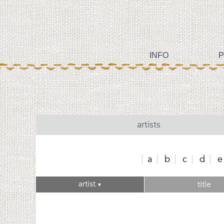
INFO
P
artists
a
b
c
d
e
artist
title
▼