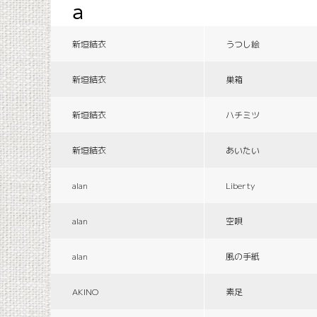
a
新垣結衣
うつし絵
新垣結衣
巣箱
新垣結衣
ハチミツ
新垣結衣
あいたい
alan
Liberty
alan
空唄
alan
風の手紙
AKINO
素足