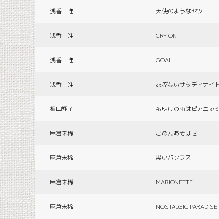
浅香 唯
天使のようなヤツ
浅香 唯
CRY ON
浅香 唯
GOAL
浅香 唯
あぶないサタディナイ
相田翔子
夜明けの雨はピアニッ
麻倉未稀
ごめんあそばせ
麻倉未稀
黒いパンプス
麻倉未稀
MARIONETTE
麻倉未稀
NOSTALGIC PARADISE