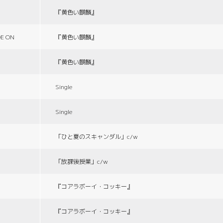
『黄色い麒麟』
E ON
『黄色い麒麟』
『黄色い麒麟』
Single
Single
「ひと夏のスキャンダル」c/w
「放課後授業」c/w
『コアラボーイ・コッキー』
『コアラボーイ・コッキー』