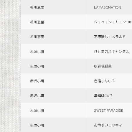
相川恵里
LA FASCNATION
相川恵里
シ・ュ・ン・カ・ン RID
相川恵里
不思議なエメラルド
赤坂小町
ひと夏のスキャンダル
赤坂小町
放課後授業
赤坂小町
合宿しない？
赤坂小町
準備はOK？
赤坂小町
SWEET PARADISE
赤坂小町
おやすみコッキィ