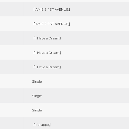
『AMIE'S 1ST AVENUE』
『AMIE'S 1ST AVENUE』
『I Have a Dream』
『I Have a Dream』
『I Have a Dream』
Single
Single
Single
『Karappo』