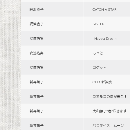
網浜直子
CATCH A STAR
網浜直子
SISTER
安達祐実
I Have a Dream
安達祐実
もっと
安達祐実
ロケット
新井薫子
OH！新鮮娘
新井薫子
カオルコの夏が来た！
新井薫子
大和撫子“春”咲きます
新井薫子
パラダイス・ムーン