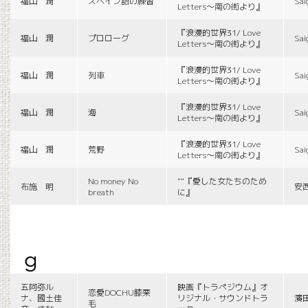
福山 潤
スペイン語の練習
Sai
Letters〜南の街より』
『浪漫的世界31/ Love
福山 潤
プロローグ
Sai
Letters〜南の街より』
『浪漫的世界31/ Love
福山 潤
列車
Sai
Letters〜南の街より』
『浪漫的世界31/ Love
福山 潤
海
Sai
Letters〜南の街より』
『浪漫的世界31/ Love
福山 潤
荒野
Sai
Letters〜南の街より』
No money No
““『愛した女たちのため
布施 明
安
breath
に』
g
五阿弥ル
映画『トラペジウム』オ
恋愛DOCHU膝栗
ナ、國土佳
リジナル・サウンドトラ
濱
毛