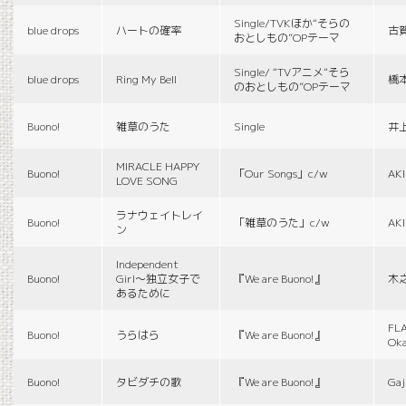
Single/TVKほか“そらの
blue drops
ハートの確率
古
おとしもの”OPテーマ
Single/ “TVアニメ“そら
blue drops
Ring My Bell
橋
のおとしもの”OPテーマ
Buono!
雑草のうた
Single
井
MIRACLE HAPPY
Buono!
「Our Songs」c/w
AK
LOVE SONG
ラナウェイトレイ
Buono!
「雑草のうた」c/w
AK
ン
Independent
Buono!
Girl〜独立女子で
『We are Buono!』
木
あるために
FLA
Buono!
うらはら
『We are Buono!』
Ok
Buono!
タビダチの歌
『We are Buono!』
Gaj