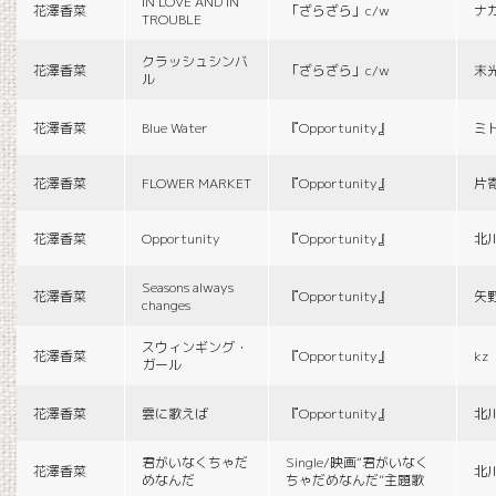
IN LOVE AND IN
花澤香菜
「ざらざら」c/w
ナ
TROUBLE
クラッシュシンバ
花澤香菜
「ざらざら」c/w
末
ル
花澤香菜
Blue Water
『Opportunity』
ミ
花澤香菜
FLOWER MARKET
『Opportunity』
片
花澤香菜
Opportunity
『Opportunity』
北
Seasons always
花澤香菜
『Opportunity』
矢
changes
スウィンギング・
花澤香菜
『Opportunity』
kz
ガール
花澤香菜
雲に歌えば
『Opportunity』
北
君がいなくちゃだ
Single/映画“君がいなく
花澤香菜
北
めなんだ
ちゃだめなんだ”主題歌