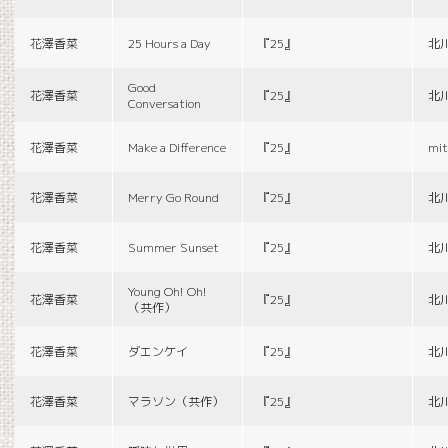
花澤香菜
25 Hours a Day
『25』
北
Good
花澤香菜
『25』
北
Conversation
花澤香菜
Make a Difference
『25』
mit
花澤香菜
Merry Go Round
『25』
北
花澤香菜
Summer Sunset
『25』
北
Young Oh! Oh!
花澤香菜
『25』
北
（共作）
花澤香菜
ダエンケイ
『25』
北
花澤香菜
マラソン（共作）
『25』
北