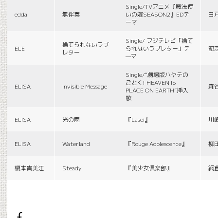
Single/TVアニメ『魔法使
edda
無伴奏
いの嫁SEASON2』EDテ
白
ーマ
Single/ フジテレビ「捨て
捨てられないラブ
ELE
られないラブレター」テ
都
レター
—マ
Single/“劇場版ハヤテの
ごとく! HEAVEN IS
ELISA
Invisible Message
森
PLACE ON EARTH”挿入
歌
ELISA
光の雨
『Lasei』
川
ELISA
Waterland
『Rouge Adolescence』
柳
榎本貴美江
Steady
『美少女倶楽部』
網