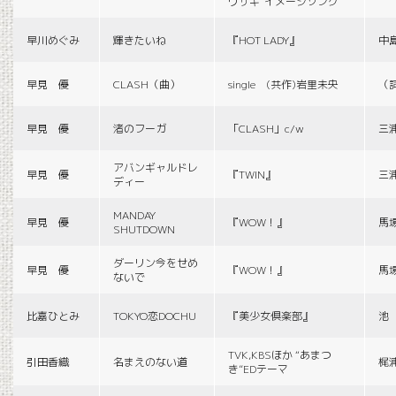
ウサギ”イメージソング
早川めぐみ
輝きたいね
『HOT LADY』
中
早見 優
CLASH（曲）
single (共作)岩里未央
（
早見 優
渚のフーガ
「CLASH」c/w
三
アバンギャルドレ
早見 優
『TWIN』
三
ディー
MANDAY
早見 優
『WOW！』
馬
SHUTDOWN
ダーリン今をせめ
早見 優
『WOW！』
馬
ないで
比嘉ひとみ
TOKYO恋DOCHU
『美少女倶楽部』
池
TVK,KBSほか “あまつ
引田香織
名まえのない道
梶
き”EDテーマ