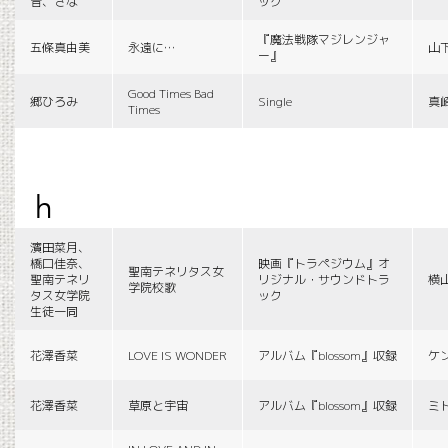
音、さな
ック
『魔法戦隊マジレンジャ
五條真由美
永遠に…
山
ー』
Good Times Bad
郷ひろみ
Single
真
Times
h
濱田菜月、
橋口佳奈、
映画『トラペジウム』オ
聖南テネリタス女
聖南テネリ
リジナル・サウンドトラ
横
学院校歌
タス女学院
ック
生徒一同
花澤香菜
LOVE IS WONDER
アルバム『blossom』収録
ケ
花澤香菜
草原と宇宙
アルバム『blossom』収録
ミ