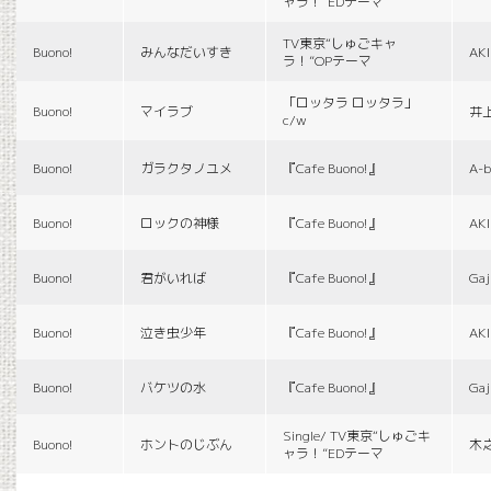
ャラ！”EDテーマ
TV東京“しゅごキャ
Buono!
みんなだいすき
AK
ラ！”OPテーマ
「ロッタラ ロッタラ」
Buono!
マイラブ
井
c/w
Buono!
ガラクタノユメ
『Cafe Buono!』
A-b
Buono!
ロックの神様
『Cafe Buono!』
AK
Buono!
君がいれば
『Cafe Buono!』
Gaj
Buono!
泣き虫少年
『Cafe Buono!』
AK
Buono!
バケツの水
『Cafe Buono!』
Gaj
Single/ TV東京“しゅごキ
Buono!
ホントのじぶん
木
ャラ！”EDテーマ