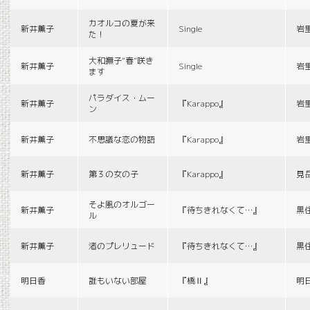
カオルコの夏が来
新井薫子
Single
岩
た！
大和撫子“春”咲き
新井薫子
Single
岩
ます
パラダイス・ムー
新井薫子
『Karappo』
岩
ン
新井薫子
不思議な恋の物語
『Karappo』
岩
新井薫子
第３の女の子
『Karappo』
見
そよ風のオルゴー
新井薫子
『待ちきれなくて…』
黒
ル
新井薫子
渚のプレリュード
『待ちきれなくて…』
黒
明日香
誰もいない部屋
『橋Ⅱ』
明