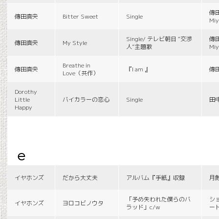
傳田
傳田真央
Bitter Sweet
Single
Miy
Single/ テレビ朝日 “交渉
傳田
傳田真央
My Style
人”主題歌
Miy
Breathe in
傳田真央
『I am 』
傳
Love（共作）
Dorothy
Little
バイカラーの恋心
Single
田
Happy
e
イヤホンズ
だから大丈夫
アルバム『手紙』収録
月
「予め失われた僕らのバ
シ
イヤホンズ
ヨロコビノウタ
ラッド」c/w
ー