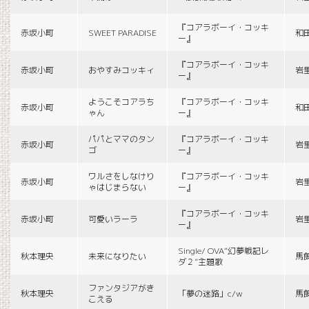
『コアラボーイ・コッキ
赤坂小町
SWEET PARADISE
和
ー』
『コアラボーイ・コッキ
赤坂小町
おやすみコッキィ
岩
ー』
ようこそコアラち
『コアラボーイ・コッキ
赤坂小町
和
ゃん
ー』
パパとママのタン
『コアラボーイ・コッキ
赤坂小町
岩
ゴ
ー』
ワルさをしなけり
『コアラボーイ・コッキ
赤坂小町
岩
ゃはじまらない
ー』
『コアラボーイ・コッキ
赤坂小町
可愛いラーラ
岩
ー』
Single/ OVA“幻夢戦記レ
秋本理央
未来になりたい
馬
ダ２”主題歌
ファンタジアがき
秋本理央
「夢の迷路」c/w
馬
こえる