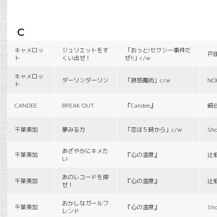
c
キャメロッ
ジュリエットをす
「おっと!セクシー事件だ
戸
ト
くい出せ！
ぜ!!」c/w
キャメロッ
ダーリンダーリン
「誘惑魔術」c/w
NO
ト
CANDEE
BREAK OUT
『Candee』
崎
千葉美加
夢みる力
「恋は５時から」c/w
Sho
あざやかにキメた
千葉美加
『心の温度』
辻
い
あのレコードを探
千葉美加
『心の温度』
辻
せ！
おかしなガールフ
千葉美加
『心の温度』
Sho
レンド