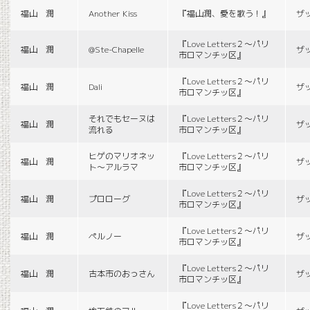
福山 潤
Another Kiss
『福山潤、愛を歌う！』
ザ
『Love Letters２〜パリ
福山 潤
@Ste-Chapelle
ザ
市ロマンチッ区』
『Love Letters２〜パリ
福山 潤
Dali
ザ
市ロマンチッ区』
それでもセーヌは
『Love Letters２〜パリ
福山 潤
ザ
流れる
市ロマンチッ区』
ヒゲのマリオネッ
『Love Letters２〜パリ
福山 潤
ザ
ト〜アルラマ
市ロマンチッ区』
『Love Letters２〜パリ
福山 潤
プロローグ
ザ
市ロマンチッ区』
『Love Letters２〜パリ
福山 潤
ペルノー
ザ
市ロマンチッ区』
『Love Letters２〜パリ
福山 潤
古本市のおっさん
ザ
市ロマンチッ区』
『Love Letters２〜パリ