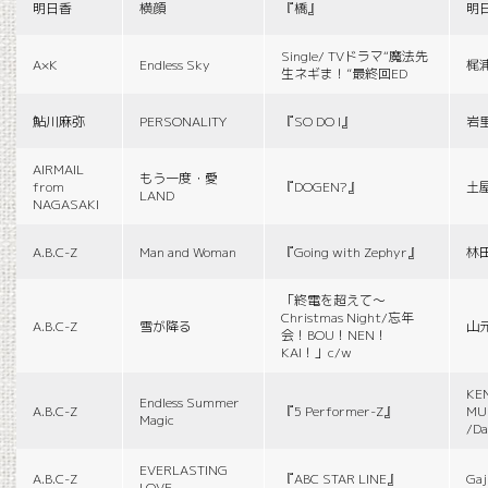
明日香
横顔
『橋』
明
Single/ TVドラマ“魔法先
A×K
Endless Sky
梶
生ネギま！”最終回ED
鮎川麻弥
PERSONALITY
『SO DO I』
岩
AIRMAIL
もう一度・愛
from
『DOGEN?』
土
LAND
NAGASAKI
A.B.C-Z
Man and Woman
『Going with Zephyr』
林
「終電を超えて～
Christmas Night/忘年
A.B.C-Z
雪が降る
山
会！BOU！NEN！
KAI！」c/w
KE
Endless Summer
A.B.C-Z
『5 Performer-Z』
MUS
Magic
/Da
EVERLASTING
A.B.C-Z
『ABC STAR LINE』
Gaj
LOVE