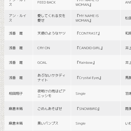
FEED BACK
AN
ス
WOMAN』
アン・ルイ
愛してくれる女を
『MY NAME IS
松
ス
愛せ
WOMAN』
浅香 唯
天使のようなヤツ
『CONTRAST』
和
浅香 唯
CRY ON
『CANDID GIRL』
井
浅香 唯
GOAL
『Rainbow』
井
あぶないサタディ
浅香 唯
『Crystal Eyes』
馬
ナイト
夜明けの雨はピア
相田翔子
Single
羽
ニッシモ
麻倉未稀
ごめんあそばせ
『SNOWBIRD』
筒
麻倉未稀
黒いパンプス
Single
い