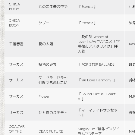
CHICA
このまま夢の中で
『Esencia』
小
BOOM
CHICA
タブー
『Esencia』
柴
BOOM
「愛の詩-words of
love-」c/w TVアニメ「学
千菅春香
愛の太陽
Ras
戦都市アスタリスク」挿
入歌
サーカス
桜色のみち
『POP STEP BALLAD』
叶
ケ・セラ・セラ〜
サーカス
『We Love Harmony!』
鈴
何度でも恋したい
『Sound Circus -Heart
サーカス
Fiower
M.R
V-』
『マーマレイドサンセッ
サーカス
ひと夏のステディ
佐
ト』
COALTAR
Single/TBS“輪るピングド
OF THE
DEAR FUTURE
NA
ラム”EDテーマ