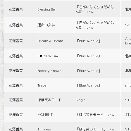
「君がいなくちゃだめな
花澤香菜
Blessing Bell
北
んだ」 c/w
「君がいなくちゃだめな
花澤香菜
運命の女神
Sou
んだ」 c/w
And
花澤香菜
Dream A Dream
『Blue Avenue』
Dr
花澤香菜
I ♥ NEW DAY!
『Blue Avenue』
北
花澤香菜
Nobody Knows
『Blue Avenue』
北
花澤香菜
Trace
『Blue Avenue』
mit
花澤香菜
ほほ笑みモード
Single
ST
花澤香菜
MOMENT
「ほほ笑みモード」 c/w
ST
花澤香菜
Timeless
「ほほ笑みモード」 c/w
ST