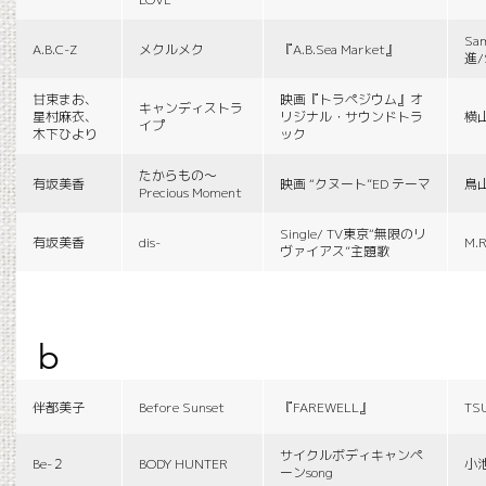
Sa
A.B.C-Z
メクルメク
『A.B.Sea Market』
進/
甘束まお、
映画『トラペジウム』オ
キャンディストラ
星村麻衣、
リジナル・サウンドトラ
横
イプ
木下ひより
ック
たからもの〜
有坂美香
映画 “クヌート”ED テーマ
鳥
Precious Moment
Single/ TV東京“無限のリ
有坂美香
dis-
M.R
ヴァイアス”主題歌
b
伴都美子
Before Sunset
『FAREWELL』
TS
サイクルボディキャンペ
Be-２
BODY HUNTER
小
ーンsong