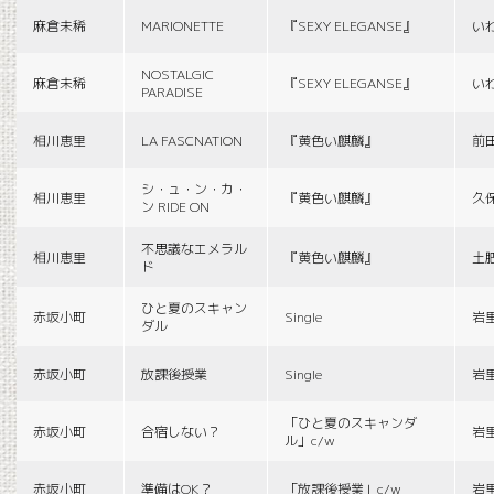
麻倉未稀
MARIONETTE
『SEXY ELEGANSE』
い
NOSTALGIC
麻倉未稀
『SEXY ELEGANSE』
い
PARADISE
相川恵里
LA FASCNATION
『黄色い麒麟』
前
シ・ュ・ン・カ・
相川恵里
『黄色い麒麟』
久
ン RIDE ON
不思議なエメラル
相川恵里
『黄色い麒麟』
土
ド
ひと夏のスキャン
赤坂小町
Single
岩
ダル
赤坂小町
放課後授業
Single
岩
「ひと夏のスキャンダ
赤坂小町
合宿しない？
岩
ル」c/w
赤坂小町
準備はOK？
「放課後授業」c/w
岩