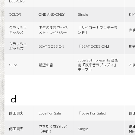
DEEPERS
COLOR
ONE AND ONLY
Single
KI
クラッシュ
少年のままで〜ベ
「サイコー！ワンダーラ
吉
ギャルズ
スト・ライバル〜
ンド」
クラッシュ
BEAT GOES ON
『BEAT GOES ON』
熊
ギャルズ
cube 25th presents 音楽
Cube
希望の音
劇『夜来香ラプソディ』
本
テーマ曲
d
傳田真央
Love For Sale
『Love For Sale』
傳
泣きたくなるけど
傳田
傳田真央
Single
（共作）
Miy