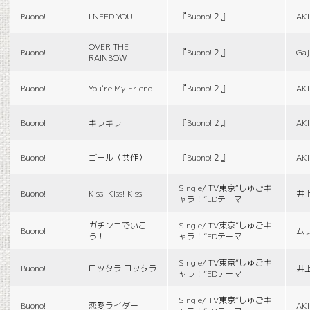
Buono!
I NEED YOU
『Buono!２』
AK
OVER THE
Buono!
『Buono!２』
Gaj
RAINBOW
Buono!
You're My Friend
『Buono!２』
AK
Buono!
キラキラ
『Buono!２』
AK
Buono!
ゴール（共作）
『Buono!２』
AK
Single/ TV東京“しゅごキ
Buono!
Kiss! Kiss! Kiss!
井
ャラ！”EDテーマ
ガチンコでいこ
Single/ TV東京“しゅごキ
Buono!
ム
う！
ャラ！”EDテーマ
Single/ TV東京“しゅごキ
Buono!
ロッタラ ロッタラ
井
ャラ！”EDテーマ
Single/ TV東京“しゅごキ
Buono!
恋愛ライダー
AK