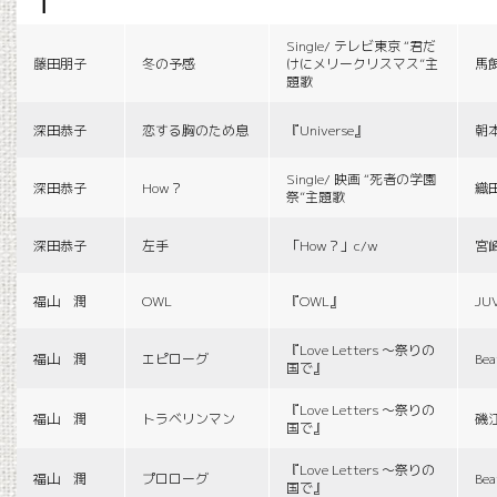
f
Single/ テレビ東京 “君だ
藤田朋子
冬の予感
けにメリークリスマス”主
馬
題歌
深田恭子
恋する胸のため息
『Universe』
朝
Single/ 映画 “死者の学園
深田恭子
How？
織
祭”主題歌
深田恭子
左手
「How？」c/w
宮
福山 潤
OWL
『OWL』
JU
『Love Letters 〜祭りの
福山 潤
エピローグ
Bea
国で』
『Love Letters 〜祭りの
福山 潤
トラベリンマン
磯
国で』
『Love Letters 〜祭りの
福山 潤
プロローグ
Bea
国で』