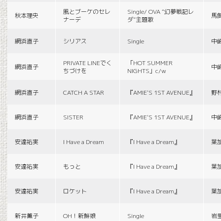
風とブーケのセレ
Single/ OVA “幻夢戦記レ
秋本理央
馬
ナーデ
ダ”主題歌
網浜直子
シリアス
Single
中
PRIVATE LINEでく
「HOT SUMMER
網浜直子
中
ちづけを
NIGHTS」c/w
網浜直子
CATCH A STAR
『AMIE'S 1ST AVENUE』
野
網浜直子
SISTER
『AMIE'S 1ST AVENUE』
中
安達祐実
I Have a Dream
『I Have a Dream』
葉
安達祐実
もっと
『I Have a Dream』
葉
安達祐実
ロケット
『I Have a Dream』
葉
新井薫子
OH！新鮮娘
Single
岩