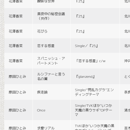
花澤香菜
曖昧な世界
『25』
北
真夜中の秘密会議
花澤香菜
『25』
北
（共作）
花澤香菜
花びら
『25』
北
花澤香菜
恋する惑星
Single／『25』
北
スパニッシュ・ア
花澤香菜
「恋する惑星」c/w
沖
パートメント
ルシファーと言う
原田ひとみ
『glanzend』
と
名の翼
Single/“閃乱カグラ”エン
原田ひとみ
疾走論
奈
ディングテーマ
Single/TVKほか“いつか
原田ひとみ
Once
天魔の黒ウサギ”OPテー
清
マ
TVKほか“いつか天魔の黒
原田ひとみ
求愛リアル
吉