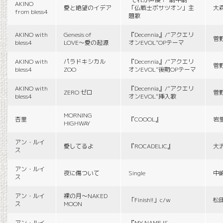
AKINO
愛と絶望のイデア
「仏戦士ボサツオン」主
大
from bless4
題歌
AKINO with
Genesis of
『Decennia』/“アクエリ
菅
bless4
LOVE〜愛の起源
オンEVOL”OPテーマ
AKINO with
パラドキシカル
『Decennia』/“アクエリ
菅
bless4
ZOO
オンEVOL”後期OPテーマ
AKINO with
『Decennia』/“アクエリ
ZERO ゼロ
菅
bless4
オンEVOL”挿入歌
MORNING
杏里
『COOOL』
岩
HIGHWAY
アン・ルイ
愛してるよ
『ROCADELIC』
大
ス
アン・ルイ
夜に傷ついて
Single
中
ス
アン・ルイ
裸の月〜NAKED
「Finish!!」c/w
松
ス
MOON
アン・ルイ
『MY NAME IS