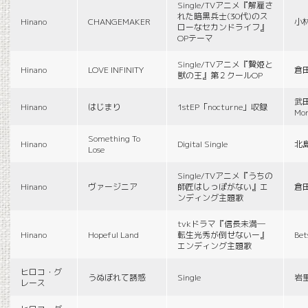
Single/TVアニメ『解雇さ
れた暗黒兵士(30代)のス
Hinano
CHANGEMAKER
小
ローなセカンドライフ』
OPテーマ
Single/TVアニメ『贄姫と
Hinano
LOVE INFINITY
倉
獣の王』第２クールOP
武田
Hinano
はじまり
1stEP「nocturne」収録
Mon
Something To
Hinano
Digital Single
北
Lose
Single/TVアニメ『うちの
Hinano
ヴァージニア
師匠はしっぽがない』エ
倉
ンディング主題歌
tvkドラマ『信長未満―
Hinano
Hopeful Land
転生光秀が倒せないー』
Be
エンディング主題歌
ヒロコ・グ
うぬぼれて誘惑
Single
岩
レース