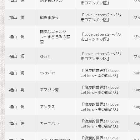
福山 潤
地下鉄のマル
ザ
市ロマンチッ区』
『Love Letters２〜パリ
福山 潤
観覧車から
ザ
市ロマンチッ区』
陽気なギャルソ
『Love Letters２〜パリ
福山 潤
ン〜まどろみの窓
ザ
市ロマンチッ区』
辺
『Love Letters２〜パリ
福山 潤
＠caf_
ザ
市ロマンチッ区』
『浪漫的世界31/ Love
福山 潤
to do list
Sai
Letters〜南の街より』
『浪漫的世界31/ Love
福山 潤
アマゾン河
Sai
Letters〜南の街より』
『浪漫的世界31/ Love
福山 潤
アンデス
Sai
Letters〜南の街より』
『浪漫的世界31/ Love
福山 潤
カーニバル
Sai
Letters〜南の街より』
『浪漫的世界31/ Love