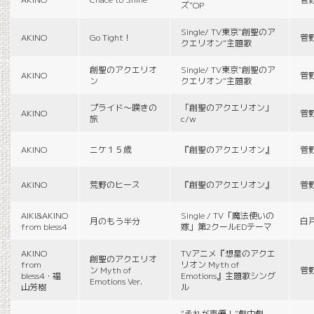
ズ”OP
Single/ TV東京“創聖のア
AKINO
Go Tight！
菅
クエリオン”主題歌
創聖のアクエリオ
Single/ TV東京“創聖のア
AKINO
菅
ン
クエリオン”主題歌
プライド〜嘆きの
「創聖のアクエリオン」
AKINO
菅
旅
c/w
AKINO
ニケ１５歳
『創聖のアクエリオン』
菅
AKINO
荒野のヒース
『創聖のアクエリオン』
菅
AIKI&AKINO
Single / TV「魔法使いの
月のもう半分
白
from bless4
嫁」第2クールEDテーマ
AKINO
TVアニメ『想星のアクエ
創聖のアクエリオ
from
リオン Myth of
ン Myth of
菅
bless4・福
Emotions』主題歌シング
Emotions Ver.
山芳樹
ル
“それが声優！”劇中劇