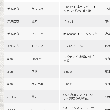
Single/ 日本テレビ“アイ
新垣結衣
うつし絵
ク
シテル〜海容”挿入歌
新垣結衣
巣箱
『hug』
葛
新垣結衣
ハチミツ
赤坂sacas イメージソング
島
新垣結衣
あいたい
「赤い糸」c/w
広
フジテレビ“非婚同盟”主
alan
Liberty
菊
題歌
alan
空唄
Single
菊
alan
風の手紙
Single
菊
OVA“創星のアクエリオ
AKINO
素足
菅
ン〜裏切りの翼”ED
“オーバンスターレーサー
AKINO
Chace to Shine
菅