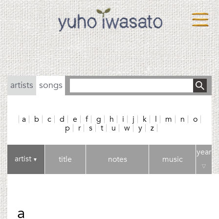
artists
songs
a
b
c
d
e
f
g
h
i
j
k
l
m
n
o
p
r
s
t
u
w
y
z
year
artist
title
notes
music
▼
▽
a