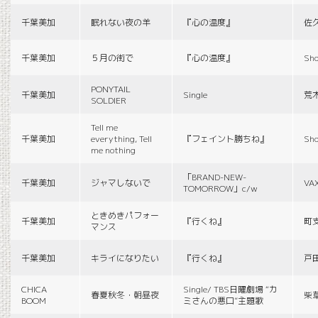
千葉美加
眠れない夜の羊
『心の温度』
佐
千葉美加
５月の街で
『心の温度』
Sho
PONYTAIL
千葉美加
Single
荒
SOLDIER
Tell me
千葉美加
everything, Tell
『フェイント勝ちね』
Sho
me nothing
「BRAND-NEW-
千葉美加
ジャマしないで
VA
TOMORROW」c/w
ときめきパフォー
千葉美加
『行くね』
町
マンス
千葉美加
キライになりたい
『行くね』
戸
CHICA
Single/ TBS日曜劇場 “カ
春夏秋冬・朝昼夜
柴
BOOM
ミさんの悪口”主題歌