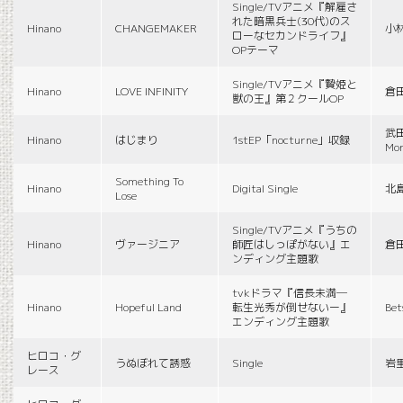
Single/TVアニメ『解雇さ
れた暗黒兵士(30代)のス
Hinano
CHANGEMAKER
小
ローなセカンドライフ』
OPテーマ
Single/TVアニメ『贄姫と
Hinano
LOVE INFINITY
倉
獣の王』第２クールOP
武田
Hinano
はじまり
1stEP「nocturne」収録
Mon
Something To
Hinano
Digital Single
北
Lose
Single/TVアニメ『うちの
Hinano
ヴァージニア
師匠はしっぽがない』エ
倉
ンディング主題歌
tvkドラマ『信長未満―
Hinano
Hopeful Land
転生光秀が倒せないー』
Be
エンディング主題歌
ヒロコ・グ
うぬぼれて誘惑
Single
岩
レース