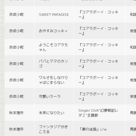
『コアラボーイ・コッキ
赤坂小町
SWEET PARADISE
和
ー』
『コアラボーイ・コッキ
赤坂小町
おやすみコッキィ
岩
ー』
ようこそコアラち
『コアラボーイ・コッキ
赤坂小町
和
ゃん
ー』
パパとママのタン
『コアラボーイ・コッキ
赤坂小町
岩
ゴ
ー』
ワルさをしなけり
『コアラボーイ・コッキ
赤坂小町
岩
ゃはじまらない
ー』
『コアラボーイ・コッキ
赤坂小町
可愛いラーラ
岩
ー』
Single/ OVA“幻夢戦記レ
秋本理央
未来になりたい
馬
ダ２”主題歌
ファンタジアがき
秋本理央
「夢の迷路」c/w
馬
こえる