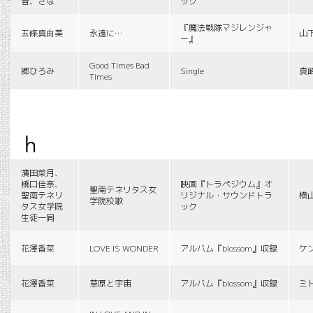
音、さな
ック
『魔法戦隊マジレンジャ
五條真由美
永遠に…
山
ー』
Good Times Bad
郷ひろみ
Single
真
Times
h
濱田菜月、
橋口佳奈、
映画『トラペジウム』オ
聖南テネリタス女
聖南テネリ
リジナル・サウンドトラ
横
学院校歌
タス女学院
ック
生徒一同
花澤香菜
LOVE IS WONDER
アルバム『blossom』収録
ケ
花澤香菜
草原と宇宙
アルバム『blossom』収録
ミ