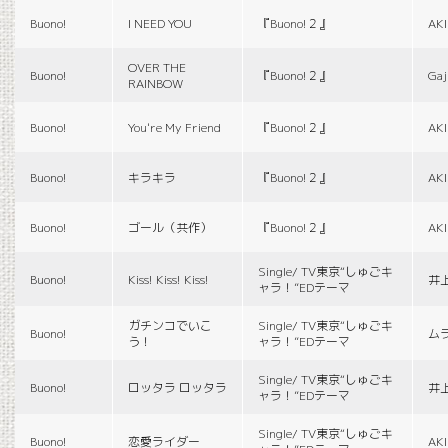
Buono!
I NEED YOU
『Buono!２』
AK
OVER THE
Buono!
『Buono!２』
Gaj
RAINBOW
Buono!
You're My Friend
『Buono!２』
AK
Buono!
キラキラ
『Buono!２』
AK
Buono!
ゴール（共作）
『Buono!２』
AK
Single/ TV東京“しゅごキ
Buono!
Kiss! Kiss! Kiss!
井
ャラ！”EDテーマ
ガチンコでいこ
Single/ TV東京“しゅごキ
Buono!
ム
う！
ャラ！”EDテーマ
Single/ TV東京“しゅごキ
Buono!
ロッタラ ロッタラ
井
ャラ！”EDテーマ
Single/ TV東京“しゅごキ
Buono!
恋愛ライダー
AK