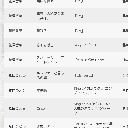
花澤香菜
曖昧な世界
『25』
北
真夜中の秘密会議
花澤香菜
『25』
北
（共作）
花澤香菜
花びら
『25』
北
花澤香菜
恋する惑星
Single／『25』
北
スパニッシュ・ア
花澤香菜
「恋する惑星」c/w
沖
パートメント
ルシファーと言う
原田ひとみ
『glanzend』
と
名の翼
Single/“閃乱カグラ”エン
原田ひとみ
疾走論
奈
ディングテーマ
Single/TVKほか“いつか
原田ひとみ
Once
天魔の黒ウサギ”OPテー
清
マ
TVKほか“いつか天魔の黒
原田ひとみ
求愛リアル
吉