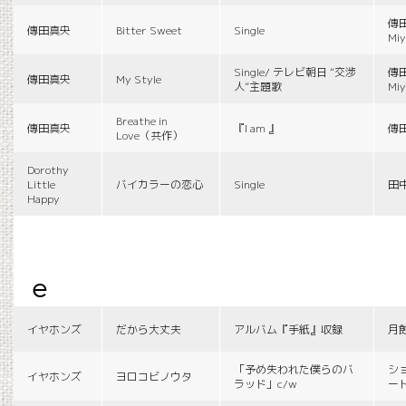
傳田
傳田真央
Bitter Sweet
Single
Miy
Single/ テレビ朝日 “交渉
傳田
傳田真央
My Style
人”主題歌
Miy
Breathe in
傳田真央
『I am 』
傳
Love（共作）
Dorothy
Little
バイカラーの恋心
Single
田
Happy
e
イヤホンズ
だから大丈夫
アルバム『手紙』収録
月
「予め失われた僕らのバ
シ
イヤホンズ
ヨロコビノウタ
ラッド」c/w
ー