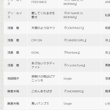
FEED BACK
AN
ス
WOMAN』
アン・ルイ
愛してくれる女を
『MY NAME IS
松
ス
愛せ
WOMAN』
浅香 唯
天使のようなヤツ
『CONTRAST』
和
浅香 唯
CRY ON
『CANDID GIRL』
井
浅香 唯
GOAL
『Rainbow』
井
あぶないサタディ
浅香 唯
『Crystal Eyes』
馬
ナイト
夜明けの雨はピア
相田翔子
Single
羽
ニッシモ
麻倉未稀
ごめんあそばせ
『SNOWBIRD』
筒
麻倉未稀
黒いパンプス
Single
い