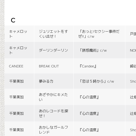
c
キャメロッ
ジュリエットをす
「おっと!セクシー事件だ
戸
ト
くい出せ！
ぜ!!」c/w
キャメロッ
ダーリンダーリン
「誘惑魔術」c/w
NO
ト
CANDEE
BREAK OUT
『Candee』
崎
千葉美加
夢みる力
「恋は５時から」c/w
Sho
あざやかにキメた
千葉美加
『心の温度』
辻
い
あのレコードを探
千葉美加
『心の温度』
辻
せ！
おかしなガールフ
千葉美加
『心の温度』
Sho
レンド