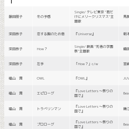
f
Single/ テレビ東京 “君だ
藤田朋子
冬の予感
けにメリークリスマス”主
馬
題歌
深田恭子
恋する胸のため息
『Universe』
朝
Single/ 映画 “死者の学園
深田恭子
How？
織
祭”主題歌
深田恭子
左手
「How？」c/w
宮
福山 潤
OWL
『OWL』
JU
『Love Letters 〜祭りの
福山 潤
エピローグ
Bea
国で』
『Love Letters 〜祭りの
福山 潤
トラベリンマン
磯
国で』
『Love Letters 〜祭りの
福山 潤
プロローグ
Bea
国で』