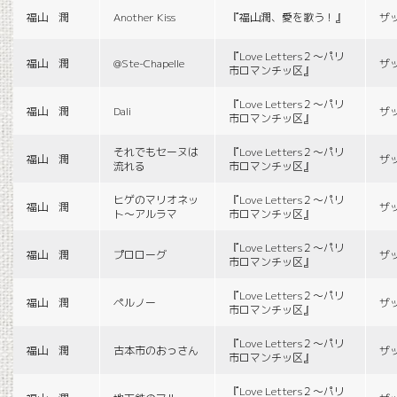
福山 潤
Another Kiss
『福山潤、愛を歌う！』
ザ
『Love Letters２〜パリ
福山 潤
@Ste-Chapelle
ザ
市ロマンチッ区』
『Love Letters２〜パリ
福山 潤
Dali
ザ
市ロマンチッ区』
それでもセーヌは
『Love Letters２〜パリ
福山 潤
ザ
流れる
市ロマンチッ区』
ヒゲのマリオネッ
『Love Letters２〜パリ
福山 潤
ザ
ト〜アルラマ
市ロマンチッ区』
『Love Letters２〜パリ
福山 潤
プロローグ
ザ
市ロマンチッ区』
『Love Letters２〜パリ
福山 潤
ペルノー
ザ
市ロマンチッ区』
『Love Letters２〜パリ
福山 潤
古本市のおっさん
ザ
市ロマンチッ区』
『Love Letters２〜パリ