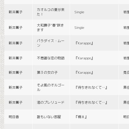
カオルコの夏が来
新井薫子
Single
岩
た！
大和撫子“春”咲き
新井薫子
Single
岩
ます
パラダイス・ムー
新井薫子
『Karappo』
岩
ン
新井薫子
不思議な恋の物語
『Karappo』
岩
新井薫子
第３の女の子
『Karappo』
見
そよ風のオルゴー
新井薫子
『待ちきれなくて…』
黒
ル
新井薫子
渚のプレリュード
『待ちきれなくて…』
黒
明日香
誰もいない部屋
『橋Ⅱ』
明