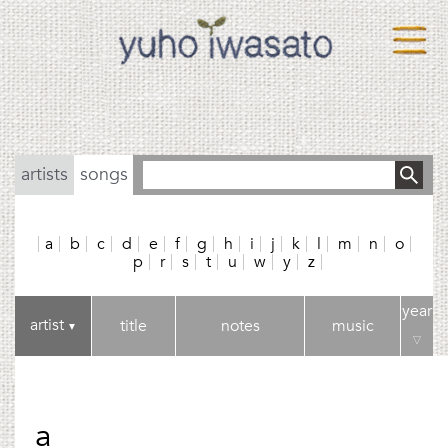
artists
songs
a
b
c
d
e
f
g
h
i
j
k
l
m
n
o
p
r
s
t
u
w
y
z
year
artist
title
notes
music
▼
▽
a