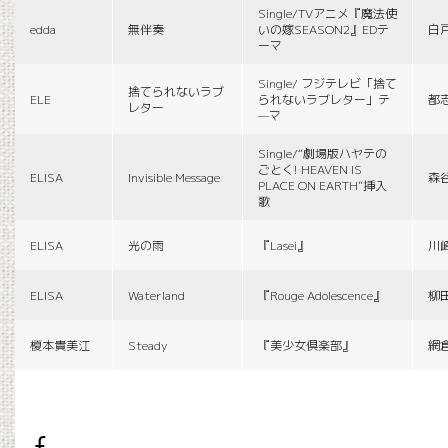
Single/TVアニメ『魔法使
edda
無伴奏
いの嫁SEASON2』EDテ
白
ーマ
Single/ フジテレビ「捨て
捨てられないラブ
ELE
られないラブレター」テ
都
レター
—マ
Single/“劇場版ハヤテの
ごとく! HEAVEN IS
ELISA
Invisible Message
森
PLACE ON EARTH”挿入
歌
ELISA
光の雨
『Lasei』
川
ELISA
Waterland
『Rouge Adolescence』
柳
榎本貴美江
Steady
『美少女倶楽部』
網