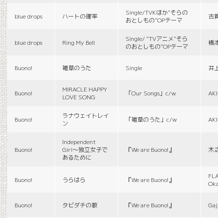
Single/TVKほか“そらの
blue drops
ハートの確率
古
おとしもの”OPテーマ
Single/ “TVアニメ“そら
blue drops
Ring My Bell
橋
のおとしもの”OPテーマ
Buono!
雑草のうた
Single
井
MIRACLE HAPPY
Buono!
「Our Songs」c/w
AK
LOVE SONG
ラナウェイトレイ
Buono!
「雑草のうた」c/w
AK
ン
Independent
Buono!
Girl〜独立女子で
『We are Buono!』
木
あるために
FLA
Buono!
うらはら
『We are Buono!』
Ok
Buono!
タビダチの歌
『We are Buono!』
Gaj