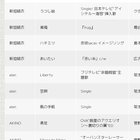
Single/ 日本テレビ“アイ
新垣結衣
うつし絵
ク
シテル〜海容”挿入歌
新垣結衣
巣箱
『hug』
葛
新垣結衣
ハチミツ
赤坂sacas イメージソング
島
新垣結衣
あいたい
「赤い糸」c/w
広
フジテレビ“非婚同盟”主
alan
Liberty
菊
題歌
alan
空唄
Single
菊
alan
風の手紙
Single
菊
OVA“創星のアクエリオ
AKINO
素足
菅
ン〜裏切りの翼”ED
“オーバンスターレーサー
AKINO
Chace to Shine
菅