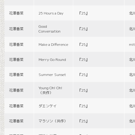
花澤香菜
25 Hours a Day
『25』
北
Good
花澤香菜
『25』
北
Conversation
花澤香菜
Make a Difference
『25』
mit
花澤香菜
Merry Go Round
『25』
北
花澤香菜
Summer Sunset
『25』
北
Young Oh! Oh!
花澤香菜
『25』
北
（共作）
花澤香菜
ダエンケイ
『25』
北
花澤香菜
マラソン（共作）
『25』
北