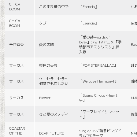
CHICA
このまま夢の中で
『Esencia』
小
BOOM
CHICA
タブー
『Esencia』
柴
BOOM
「愛の詩-words of
love-」c/w TVアニメ「学
千菅春香
愛の太陽
Ras
戦都市アスタリスク」挿
入歌
サーカス
桜色のみち
『POP STEP BALLAD』
叶
ケ・セラ・セラ〜
サーカス
『We Love Harmony!』
鈴
何度でも恋したい
『Sound Circus -Heart
サーカス
Fiower
M.R
V-』
『マーマレイドサンセッ
サーカス
ひと夏のステディ
佐
ト』
COALTAR
Single/TBS“輪るピングド
OF THE
DEAR FUTURE
NA
ラム”EDテーマ