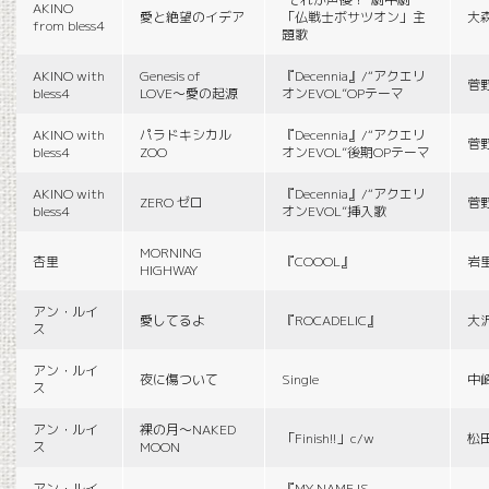
AKINO
愛と絶望のイデア
「仏戦士ボサツオン」主
大
from bless4
題歌
AKINO with
Genesis of
『Decennia』/“アクエリ
菅
bless4
LOVE〜愛の起源
オンEVOL”OPテーマ
AKINO with
パラドキシカル
『Decennia』/“アクエリ
菅
bless4
ZOO
オンEVOL”後期OPテーマ
AKINO with
『Decennia』/“アクエリ
ZERO ゼロ
菅
bless4
オンEVOL”挿入歌
MORNING
杏里
『COOOL』
岩
HIGHWAY
アン・ルイ
愛してるよ
『ROCADELIC』
大
ス
アン・ルイ
夜に傷ついて
Single
中
ス
アン・ルイ
裸の月〜NAKED
「Finish!!」c/w
松
ス
MOON
アン・ルイ
『MY NAME IS