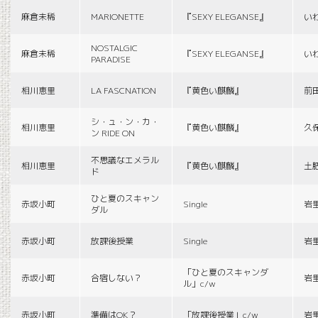
麻倉未稀
MARIONETTE
『SEXY ELEGANSE』
い
NOSTALGIC
麻倉未稀
『SEXY ELEGANSE』
い
PARADISE
相川恵里
LA FASCNATION
『黄色い麒麟』
前
シ・ュ・ン・カ・
相川恵里
『黄色い麒麟』
久
ン RIDE ON
不思議なエメラル
相川恵里
『黄色い麒麟』
土
ド
ひと夏のスキャン
赤坂小町
Single
岩
ダル
赤坂小町
放課後授業
Single
岩
「ひと夏のスキャンダ
赤坂小町
合宿しない？
岩
ル」c/w
赤坂小町
準備はOK？
「放課後授業」c/w
岩