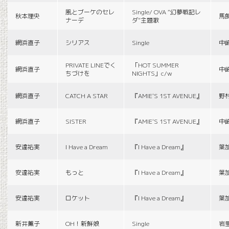
風とブーケのセレ
Single/ OVA “幻夢戦記レ
秋本理央
馬
ナーデ
ダ”主題歌
網浜直子
シリアス
Single
中
PRIVATE LINEでく
「HOT SUMMER
網浜直子
中
ちづけを
NIGHTS」c/w
網浜直子
CATCH A STAR
『AMIE'S 1ST AVENUE』
野
網浜直子
SISTER
『AMIE'S 1ST AVENUE』
中
安達祐実
I Have a Dream
『I Have a Dream』
葉
安達祐実
もっと
『I Have a Dream』
葉
安達祐実
ロケット
『I Have a Dream』
葉
新井薫子
OH！新鮮娘
Single
岩