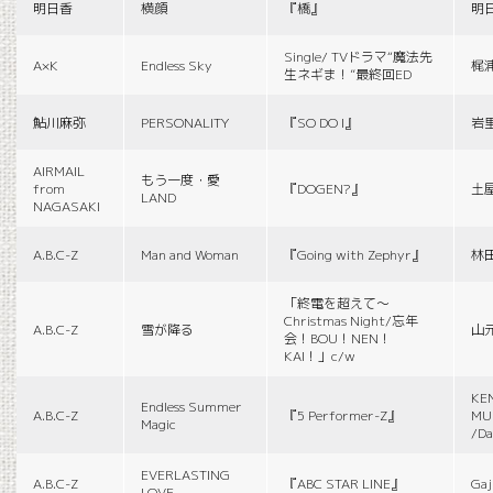
明日香
横顔
『橋』
明
Single/ TVドラマ“魔法先
A×K
Endless Sky
梶
生ネギま！”最終回ED
鮎川麻弥
PERSONALITY
『SO DO I』
岩
AIRMAIL
もう一度・愛
from
『DOGEN?』
土
LAND
NAGASAKI
A.B.C-Z
Man and Woman
『Going with Zephyr』
林
「終電を超えて～
Christmas Night/忘年
A.B.C-Z
雪が降る
山
会！BOU！NEN！
KAI！」c/w
KE
Endless Summer
A.B.C-Z
『5 Performer-Z』
MUS
Magic
/Da
EVERLASTING
A.B.C-Z
『ABC STAR LINE』
Gaj
LOVE