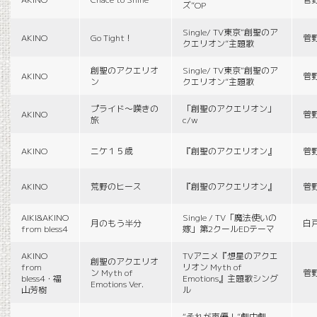
ズ”OP
Single/ TV東京“創聖のア
AKINO
Go Tight！
菅
クエリオン”主題歌
創聖のアクエリオ
Single/ TV東京“創聖のア
AKINO
菅
ン
クエリオン”主題歌
プライド〜嘆きの
「創聖のアクエリオン」
AKINO
菅
旅
c/w
AKINO
ニケ１５歳
『創聖のアクエリオン』
菅
AKINO
荒野のヒース
『創聖のアクエリオン』
菅
AIKI&AKINO
Single / TV「魔法使いの
月のもう半分
白
from bless4
嫁」第2クールEDテーマ
AKINO
TVアニメ『想星のアクエ
創聖のアクエリオ
from
リオン Myth of
ン Myth of
菅
bless4・福
Emotions』主題歌シング
Emotions Ver.
山芳樹
ル
“それが声優！”劇中劇