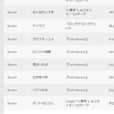
ャラ！”EDテーマ
TV東京“しゅごキャ
Buono!
みんなだいすき
AK
ラ！”OPテーマ
「ロッタラ ロッタラ」
Buono!
マイラブ
井
c/w
Buono!
ガラクタノユメ
『Cafe Buono!』
A-b
Buono!
ロックの神様
『Cafe Buono!』
AK
Buono!
君がいれば
『Cafe Buono!』
Gaj
Buono!
泣き虫少年
『Cafe Buono!』
AK
Buono!
バケツの水
『Cafe Buono!』
Gaj
Single/ TV東京“しゅごキ
Buono!
ホントのじぶん
木
ャラ！”EDテーマ