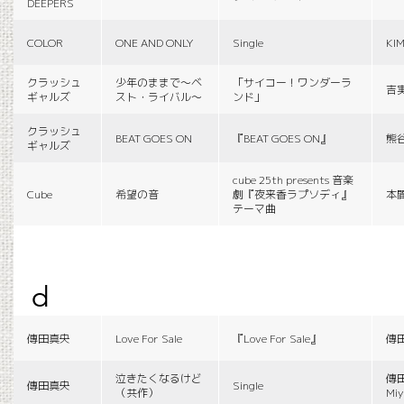
DEEPERS
COLOR
ONE AND ONLY
Single
KI
クラッシュ
少年のままで〜ベ
「サイコー！ワンダーラ
吉
ギャルズ
スト・ライバル〜
ンド」
クラッシュ
BEAT GOES ON
『BEAT GOES ON』
熊
ギャルズ
cube 25th presents 音楽
Cube
希望の音
劇『夜来香ラプソディ』
本
テーマ曲
d
傳田真央
Love For Sale
『Love For Sale』
傳
泣きたくなるけど
傳田
傳田真央
Single
（共作）
Miy