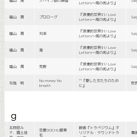
福山 潤
スペイン語の練習
Sai
Letters〜南の街より』
『浪漫的世界31/ Love
福山 潤
プロローグ
Sai
Letters〜南の街より』
『浪漫的世界31/ Love
福山 潤
列車
Sai
Letters〜南の街より』
『浪漫的世界31/ Love
福山 潤
海
Sai
Letters〜南の街より』
『浪漫的世界31/ Love
福山 潤
荒野
Sai
Letters〜南の街より』
No money No
““『愛した女たちのため
布施 明
安
breath
に』
g
五阿弥ル
映画『トラペジウム』オ
恋愛DOCHU膝栗
ナ、國土佳
リジナル・サウンドトラ
濱
毛