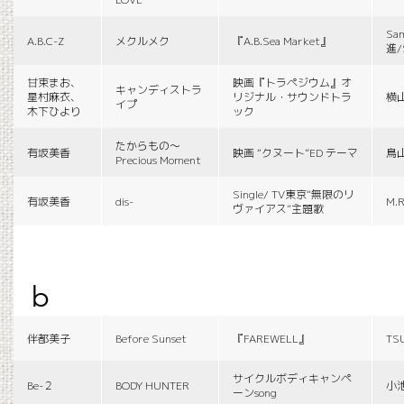
Sa
A.B.C-Z
メクルメク
『A.B.Sea Market』
進/
甘束まお、
映画『トラペジウム』オ
キャンディストラ
星村麻衣、
リジナル・サウンドトラ
横
イプ
木下ひより
ック
たからもの〜
有坂美香
映画 “クヌート”ED テーマ
鳥
Precious Moment
Single/ TV東京“無限のリ
有坂美香
dis-
M.R
ヴァイアス”主題歌
b
伴都美子
Before Sunset
『FAREWELL』
TS
サイクルボディキャンペ
Be-２
BODY HUNTER
小
ーンsong