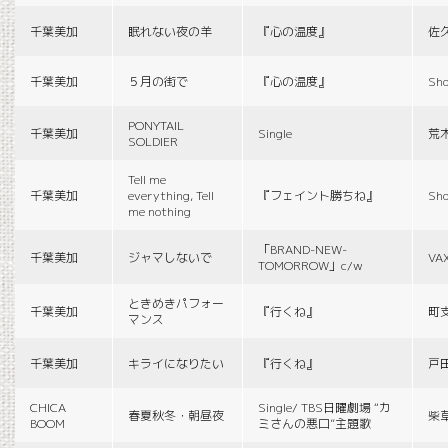
千葉美加
眠れない夜の羊
『心の温度』
佐
千葉美加
５月の街で
『心の温度』
Sho
PONYTAIL
千葉美加
Single
荒
SOLDIER
Tell me
千葉美加
everything, Tell
『フェイント勝ちね』
Sho
me nothing
「BRAND-NEW-
千葉美加
ジャマしないで
VA
TOMORROW」c/w
ときめきパフォー
千葉美加
『行くね』
町
マンス
千葉美加
キライになりたい
『行くね』
戸
CHICA
Single/ TBS日曜劇場 “カ
春夏秋冬・朝昼夜
柴
BOOM
ミさんの悪口”主題歌