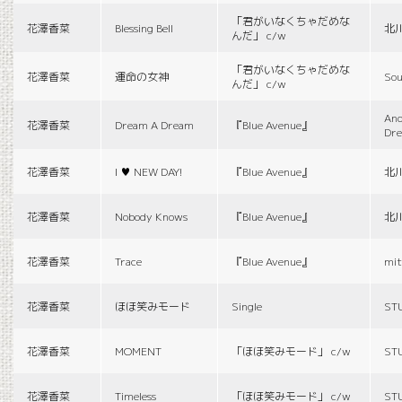
「君がいなくちゃだめな
花澤香菜
Blessing Bell
北
んだ」 c/w
「君がいなくちゃだめな
花澤香菜
運命の女神
Sou
んだ」 c/w
And
花澤香菜
Dream A Dream
『Blue Avenue』
Dr
花澤香菜
I ♥ NEW DAY!
『Blue Avenue』
北
花澤香菜
Nobody Knows
『Blue Avenue』
北
花澤香菜
Trace
『Blue Avenue』
mit
花澤香菜
ほほ笑みモード
Single
ST
花澤香菜
MOMENT
「ほほ笑みモード」 c/w
ST
花澤香菜
Timeless
「ほほ笑みモード」 c/w
ST