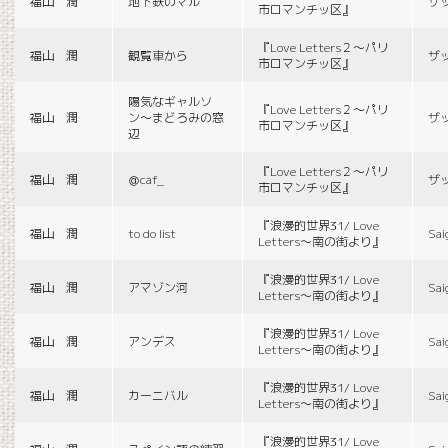
福山 潤
地下鉄のマル
ザ
市ロマンチッ区』
『Love Letters２〜パリ
福山 潤
観覧車から
ザ
市ロマンチッ区』
陽気なギャルソ
『Love Letters２〜パリ
福山 潤
ン〜まどろみの窓
ザ
市ロマンチッ区』
辺
『Love Letters２〜パリ
福山 潤
＠caf_
ザ
市ロマンチッ区』
『浪漫的世界31/ Love
福山 潤
to do list
Sai
Letters〜南の街より』
『浪漫的世界31/ Love
福山 潤
アマゾン河
Sai
Letters〜南の街より』
『浪漫的世界31/ Love
福山 潤
アンデス
Sai
Letters〜南の街より』
『浪漫的世界31/ Love
福山 潤
カーニバル
Sai
Letters〜南の街より』
『浪漫的世界31/ Love