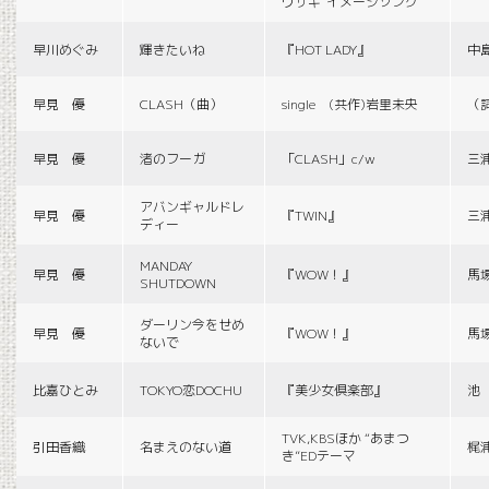
ウサギ”イメージソング
早川めぐみ
輝きたいね
『HOT LADY』
中
早見 優
CLASH（曲）
single (共作)岩里未央
（
早見 優
渚のフーガ
「CLASH」c/w
三
アバンギャルドレ
早見 優
『TWIN』
三
ディー
MANDAY
早見 優
『WOW！』
馬
SHUTDOWN
ダーリン今をせめ
早見 優
『WOW！』
馬
ないで
比嘉ひとみ
TOKYO恋DOCHU
『美少女倶楽部』
池
TVK,KBSほか “あまつ
引田香織
名まえのない道
梶
き”EDテーマ