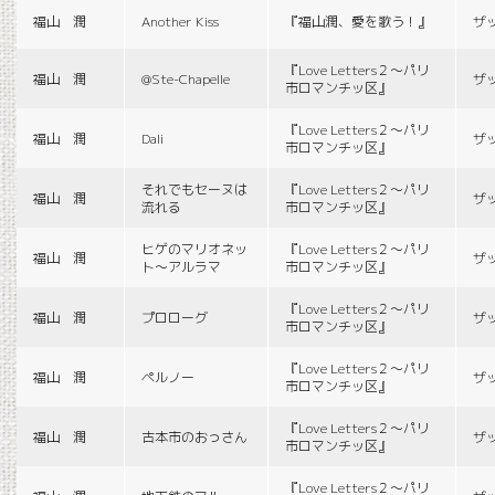
福山 潤
Another Kiss
『福山潤、愛を歌う！』
ザ
『Love Letters２〜パリ
福山 潤
@Ste-Chapelle
ザ
市ロマンチッ区』
『Love Letters２〜パリ
福山 潤
Dali
ザ
市ロマンチッ区』
それでもセーヌは
『Love Letters２〜パリ
福山 潤
ザ
流れる
市ロマンチッ区』
ヒゲのマリオネッ
『Love Letters２〜パリ
福山 潤
ザ
ト〜アルラマ
市ロマンチッ区』
『Love Letters２〜パリ
福山 潤
プロローグ
ザ
市ロマンチッ区』
『Love Letters２〜パリ
福山 潤
ペルノー
ザ
市ロマンチッ区』
『Love Letters２〜パリ
福山 潤
古本市のおっさん
ザ
市ロマンチッ区』
『Love Letters２〜パリ