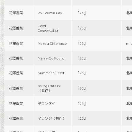
花澤香菜
25 Hours a Day
『25』
北
Good
花澤香菜
『25』
北
Conversation
花澤香菜
Make a Difference
『25』
mit
花澤香菜
Merry Go Round
『25』
北
花澤香菜
Summer Sunset
『25』
北
Young Oh! Oh!
花澤香菜
『25』
北
（共作）
花澤香菜
ダエンケイ
『25』
北
花澤香菜
マラソン（共作）
『25』
北