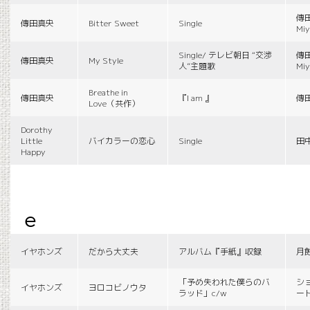
傳田
傳田真央
Bitter Sweet
Single
Miy
Single/ テレビ朝日 “交渉
傳田
傳田真央
My Style
人”主題歌
Miy
Breathe in
傳田真央
『I am 』
傳
Love（共作）
Dorothy
Little
バイカラーの恋心
Single
田
Happy
e
イヤホンズ
だから大丈夫
アルバム『手紙』収録
月
「予め失われた僕らのバ
シ
イヤホンズ
ヨロコビノウタ
ラッド」c/w
ー