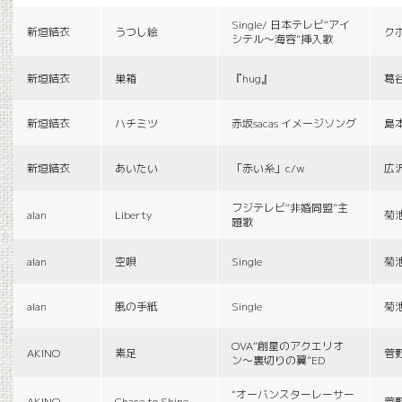
Single/ 日本テレビ“アイ
新垣結衣
うつし絵
ク
シテル〜海容”挿入歌
新垣結衣
巣箱
『hug』
葛
新垣結衣
ハチミツ
赤坂sacas イメージソング
島
新垣結衣
あいたい
「赤い糸」c/w
広
フジテレビ“非婚同盟”主
alan
Liberty
菊
題歌
alan
空唄
Single
菊
alan
風の手紙
Single
菊
OVA“創星のアクエリオ
AKINO
素足
菅
ン〜裏切りの翼”ED
“オーバンスターレーサー
AKINO
Chace to Shine
菅