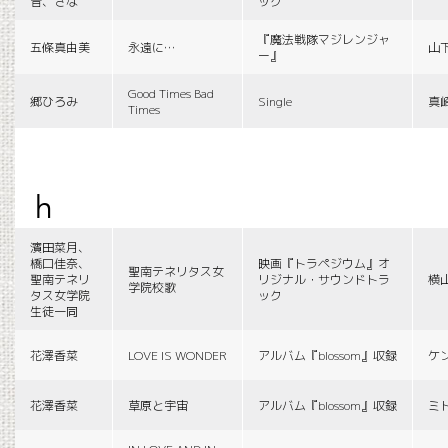
音、さな
ック
『魔法戦隊マジレンジャ
五條真由美
永遠に…
山
ー』
Good Times Bad
郷ひろみ
Single
真
Times
h
濱田菜月、
橋口佳奈、
映画『トラペジウム』オ
聖南テネリタス女
聖南テネリ
リジナル・サウンドトラ
横
学院校歌
タス女学院
ック
生徒一同
花澤香菜
LOVE IS WONDER
アルバム『blossom』収録
ケ
花澤香菜
草原と宇宙
アルバム『blossom』収録
ミ