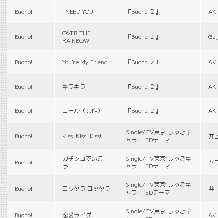
Buono!
I NEED YOU
『Buono!２』
AK
OVER THE
Buono!
『Buono!２』
Gaj
RAINBOW
Buono!
You're My Friend
『Buono!２』
AK
Buono!
キラキラ
『Buono!２』
AK
Buono!
ゴール（共作）
『Buono!２』
AK
Single/ TV東京“しゅごキ
Buono!
Kiss! Kiss! Kiss!
井
ャラ！”EDテーマ
ガチンコでいこ
Single/ TV東京“しゅごキ
Buono!
ム
う！
ャラ！”EDテーマ
Single/ TV東京“しゅごキ
Buono!
ロッタラ ロッタラ
井
ャラ！”EDテーマ
Single/ TV東京“しゅごキ
Buono!
恋愛ライダー
AK