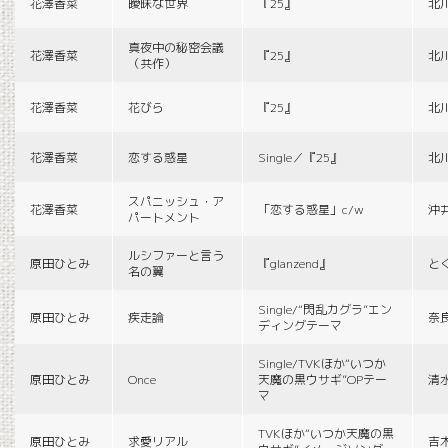
花澤香菜
曖昧な世界
『25』
北
真夜中の秘密会議
花澤香菜
『25』
北
（共作）
花澤香菜
花びら
『25』
北
花澤香菜
恋する惑星
Single／『25』
北
スパニッシュ・ア
花澤香菜
「恋する惑星」c/w
沖
パートメント
ルシファーと言う
原田ひとみ
『glanzend』
と
名の翼
Single/“閃乱カグラ”エン
原田ひとみ
疾走論
奈
ディングテーマ
Single/TVKほか“いつか
原田ひとみ
Once
天魔の黒ウサギ”OPテー
清
マ
TVKほか“いつか天魔の黒
原田ひとみ
求愛リアル
吉