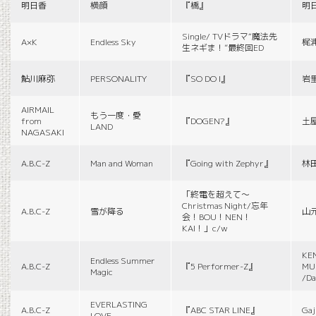
明日香
横顔
『橋』
明
Single/ TVドラマ“魔法先
A×K
Endless Sky
梶
生ネギま！”最終回ED
鮎川麻弥
PERSONALITY
『SO DO I』
岩
AIRMAIL
もう一度・愛
from
『DOGEN?』
土
LAND
NAGASAKI
A.B.C-Z
Man and Woman
『Going with Zephyr』
林
「終電を超えて～
Christmas Night/忘年
A.B.C-Z
雪が降る
山
会！BOU！NEN！
KAI！」c/w
KE
Endless Summer
A.B.C-Z
『5 Performer-Z』
MUS
Magic
/Da
EVERLASTING
A.B.C-Z
『ABC STAR LINE』
Gaj
LOVE