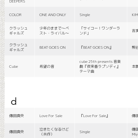
DEEPERS
COLOR
ONE AND ONLY
Single
KI
クラッシュ
少年のままで〜ベ
「サイコー！ワンダーラ
吉
ギャルズ
スト・ライバル〜
ンド」
クラッシュ
BEAT GOES ON
『BEAT GOES ON』
熊
ギャルズ
cube 25th presents 音楽
Cube
希望の音
劇『夜来香ラプソディ』
本
テーマ曲
d
傳田真央
Love For Sale
『Love For Sale』
傳
泣きたくなるけど
傳田
傳田真央
Single
（共作）
Miy