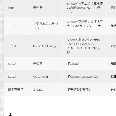
Single/TVアニメ『魔法使
edda
無伴奏
いの嫁SEASON2』EDテ
白
ーマ
Single/ フジテレビ「捨て
捨てられないラブ
ELE
られないラブレター」テ
都
レター
—マ
Single/“劇場版ハヤテの
ごとく! HEAVEN IS
ELISA
Invisible Message
森
PLACE ON EARTH”挿入
歌
ELISA
光の雨
『Lasei』
川
ELISA
Waterland
『Rouge Adolescence』
柳
榎本貴美江
Steady
『美少女倶楽部』
網