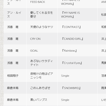
FEED BACK
AN
ス
WOMAN』
アン・ルイ
愛してくれる女を
『MY NAME IS
松
ス
愛せ
WOMAN』
浅香 唯
天使のようなヤツ
『CONTRAST』
和
浅香 唯
CRY ON
『CANDID GIRL』
井
浅香 唯
GOAL
『Rainbow』
井
あぶないサタディ
浅香 唯
『Crystal Eyes』
馬
ナイト
夜明けの雨はピア
相田翔子
Single
羽
ニッシモ
麻倉未稀
ごめんあそばせ
『SNOWBIRD』
筒
麻倉未稀
黒いパンプス
Single
い