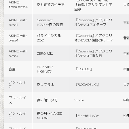
AKINO
愛と絶望のイデア
「仏戦士ボサツオン」主
大
from bless4
題歌
AKINO with
Genesis of
『Decennia』/“アクエリ
菅
bless4
LOVE〜愛の起源
オンEVOL”OPテーマ
AKINO with
パラドキシカル
『Decennia』/“アクエリ
菅
bless4
ZOO
オンEVOL”後期OPテーマ
AKINO with
『Decennia』/“アクエリ
ZERO ゼロ
菅
bless4
オンEVOL”挿入歌
MORNING
杏里
『COOOL』
岩
HIGHWAY
アン・ルイ
愛してるよ
『ROCADELIC』
大
ス
アン・ルイ
夜に傷ついて
Single
中
ス
アン・ルイ
裸の月〜NAKED
「Finish!!」c/w
松
ス
MOON
アン・ルイ
『MY NAME IS