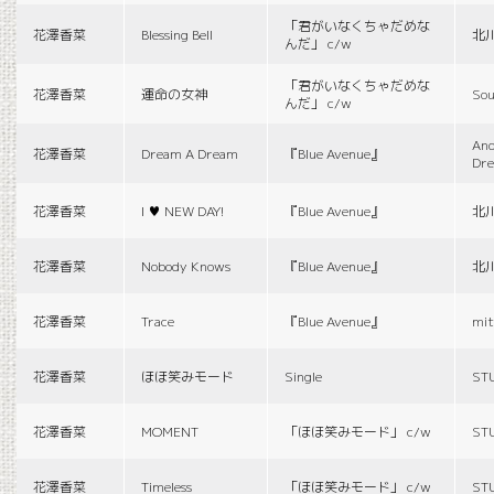
「君がいなくちゃだめな
花澤香菜
Blessing Bell
北
んだ」 c/w
「君がいなくちゃだめな
花澤香菜
運命の女神
Sou
んだ」 c/w
And
花澤香菜
Dream A Dream
『Blue Avenue』
Dr
花澤香菜
I ♥ NEW DAY!
『Blue Avenue』
北
花澤香菜
Nobody Knows
『Blue Avenue』
北
花澤香菜
Trace
『Blue Avenue』
mit
花澤香菜
ほほ笑みモード
Single
ST
花澤香菜
MOMENT
「ほほ笑みモード」 c/w
ST
花澤香菜
Timeless
「ほほ笑みモード」 c/w
ST