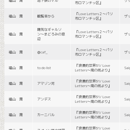
福山 潤
地下鉄のマル
ザ
市ロマンチッ区』
『Love Letters２〜パリ
福山 潤
観覧車から
ザ
市ロマンチッ区』
陽気なギャルソ
『Love Letters２〜パリ
福山 潤
ン〜まどろみの窓
ザ
市ロマンチッ区』
辺
『Love Letters２〜パリ
福山 潤
＠caf_
ザ
市ロマンチッ区』
『浪漫的世界31/ Love
福山 潤
to do list
Sai
Letters〜南の街より』
『浪漫的世界31/ Love
福山 潤
アマゾン河
Sai
Letters〜南の街より』
『浪漫的世界31/ Love
福山 潤
アンデス
Sai
Letters〜南の街より』
『浪漫的世界31/ Love
福山 潤
カーニバル
Sai
Letters〜南の街より』
『浪漫的世界31/ Love