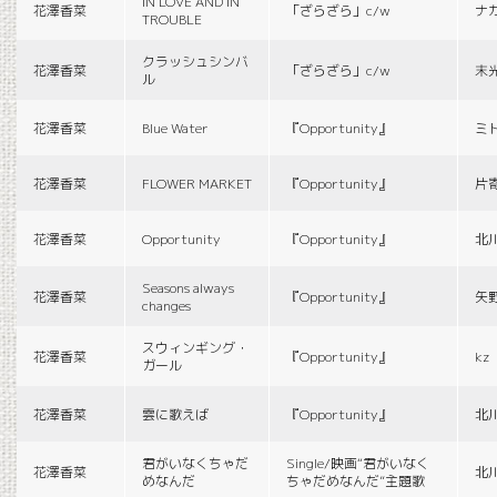
IN LOVE AND IN
花澤香菜
「ざらざら」c/w
ナ
TROUBLE
クラッシュシンバ
花澤香菜
「ざらざら」c/w
末
ル
花澤香菜
Blue Water
『Opportunity』
ミ
花澤香菜
FLOWER MARKET
『Opportunity』
片
花澤香菜
Opportunity
『Opportunity』
北
Seasons always
花澤香菜
『Opportunity』
矢
changes
スウィンギング・
花澤香菜
『Opportunity』
kz
ガール
花澤香菜
雲に歌えば
『Opportunity』
北
君がいなくちゃだ
Single/映画“君がいなく
花澤香菜
北
めなんだ
ちゃだめなんだ”主題歌