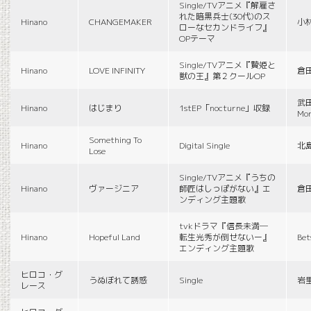
Single/TVアニメ『解雇さ
れた暗黒兵士(30代)のス
Hinano
CHANGEMAKER
小
ローなセカンドライフ』
OPテーマ
Single/TVアニメ『贄姫と
Hinano
LOVE INFINITY
倉
獣の王』第２クールOP
武田
Hinano
はじまり
1stEP「nocturne」収録
Mon
Something To
Hinano
Digital Single
北
Lose
Single/TVアニメ『うちの
Hinano
ヴァージニア
師匠はしっぽがない』エ
倉
ンディング主題歌
tvkドラマ『信長未満―
Hinano
Hopeful Land
転生光秀が倒せないー』
Be
エンディング主題歌
ヒロコ・グ
うぬぼれて誘惑
Single
岩
レース