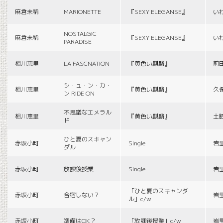
麻倉未稀
MARIONETTE
『SEXY ELEGANSE』
い
NOSTALGIC
麻倉未稀
『SEXY ELEGANSE』
い
PARADISE
相川恵里
LA FASCNATION
『黄色い麒麟』
前
シ・ュ・ン・カ・
相川恵里
『黄色い麒麟』
久
ン RIDE ON
不思議なエメラル
相川恵里
『黄色い麒麟』
土
ド
ひと夏のスキャン
赤坂小町
Single
岩
ダル
赤坂小町
放課後授業
Single
岩
「ひと夏のスキャンダ
赤坂小町
合宿しない？
岩
ル」c/w
赤坂小町
準備はOK？
「放課後授業」c/w
岩