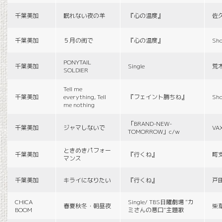
千葉美加
眠れない夜の羊
『心の温度』
佐
千葉美加
５月の街で
『心の温度』
Sho
PONYTAIL
千葉美加
Single
荒
SOLDIER
Tell me
千葉美加
everything, Tell
『フェイント勝ちね』
Sho
me nothing
「BRAND-NEW-
千葉美加
ジャマしないで
VA
TOMORROW」c/w
ときめきパフォー
千葉美加
『行くね』
町
マンス
千葉美加
キライになりたい
『行くね』
戸
CHICA
Single/ TBS日曜劇場 “カ
春夏秋冬・朝昼夜
柴
BOOM
ミさんの悪口”主題歌