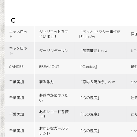
c
キャメロッ
ジュリエットをす
「おっと!セクシー事件だ
戸
ト
くい出せ！
ぜ!!」c/w
キャメロッ
ダーリンダーリン
「誘惑魔術」c/w
NO
ト
CANDEE
BREAK OUT
『Candee』
崎
千葉美加
夢みる力
「恋は５時から」c/w
Sho
あざやかにキメた
千葉美加
『心の温度』
辻
い
あのレコードを探
千葉美加
『心の温度』
辻
せ！
おかしなガールフ
千葉美加
『心の温度』
Sho
レンド