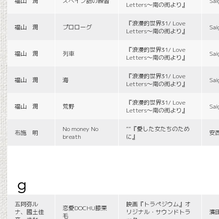
福山 潤
スペイン語の練習
Sai
Letters〜南の街より』
『浪漫的世界31/ Love
福山 潤
プロローグ
Sai
Letters〜南の街より』
『浪漫的世界31/ Love
福山 潤
列車
Sai
Letters〜南の街より』
『浪漫的世界31/ Love
福山 潤
海
Sai
Letters〜南の街より』
『浪漫的世界31/ Love
福山 潤
荒野
Sai
Letters〜南の街より』
No money No
““『愛した女たちのため
布施 明
安
breath
に』
g
五阿弥ル
映画『トラペジウム』オ
恋愛DOCHU膝栗
ナ、國土佳
リジナル・サウンドトラ
濱
毛