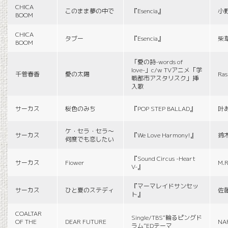
CHICA
このまま夢の中で
『Esencia』
小
BOOM
CHICA
タブー
『Esencia』
柴
BOOM
「愛の詩-words of
love-」c/w TVアニメ「学
千菅春香
愛の太陽
Ras
戦都市アスタリスク」挿
入歌
サーカス
桜色のみち
『POP STEP BALLAD』
叶
ケ・セラ・セラ〜
サーカス
『We Love Harmony!』
鈴
何度でも恋したい
『Sound Circus -Heart
サーカス
Fiower
M.R
V-』
『マーマレイドサンセッ
サーカス
ひと夏のステディ
佐
ト』
COALTAR
Single/TBS“輪るピングド
OF THE
DEAR FUTURE
NA
ラム”EDテーマ