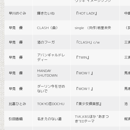
ウサギ”イメージソング
早川めぐみ
輝きたいね
『HOT LADY』
中
早見 優
CLASH（曲）
single (共作)岩里未央
（
早見 優
渚のフーガ
「CLASH」c/w
三
アバンギャルドレ
早見 優
『TWIN』
三
ディー
MANDAY
早見 優
『WOW！』
馬
SHUTDOWN
ダーリン今をせめ
早見 優
『WOW！』
馬
ないで
比嘉ひとみ
TOKYO恋DOCHU
『美少女倶楽部』
池
TVK,KBSほか “あまつ
引田香織
名まえのない道
梶
き”EDテーマ