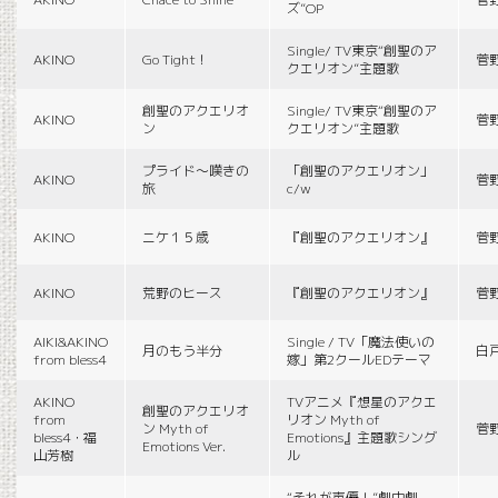
ズ”OP
Single/ TV東京“創聖のア
AKINO
Go Tight！
菅
クエリオン”主題歌
創聖のアクエリオ
Single/ TV東京“創聖のア
AKINO
菅
ン
クエリオン”主題歌
プライド〜嘆きの
「創聖のアクエリオン」
AKINO
菅
旅
c/w
AKINO
ニケ１５歳
『創聖のアクエリオン』
菅
AKINO
荒野のヒース
『創聖のアクエリオン』
菅
AIKI&AKINO
Single / TV「魔法使いの
月のもう半分
白
from bless4
嫁」第2クールEDテーマ
AKINO
TVアニメ『想星のアクエ
創聖のアクエリオ
from
リオン Myth of
ン Myth of
菅
bless4・福
Emotions』主題歌シング
Emotions Ver.
山芳樹
ル
“それが声優！”劇中劇