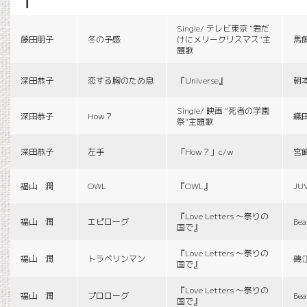
f
Single/ テレビ東京 “君だ
藤田朋子
冬の予感
けにメリークリスマス”主
馬
題歌
深田恭子
恋する胸のため息
『Universe』
朝
Single/ 映画 “死者の学園
深田恭子
How？
織
祭”主題歌
深田恭子
左手
「How？」c/w
宮
福山 潤
OWL
『OWL』
JU
『Love Letters 〜祭りの
福山 潤
エピローグ
Bea
国で』
『Love Letters 〜祭りの
福山 潤
トラベリンマン
磯
国で』
『Love Letters 〜祭りの
福山 潤
プロローグ
Bea
国で』