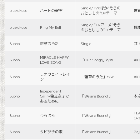
Single/TVKほか“そらの
blue drops
ハートの確率
古
おとしもの”OPテーマ
Single/ “TVアニメ“そら
blue drops
Ring My Bell
橋
のおとしもの”OPテーマ
Buono!
雑草のうた
Single
井
MIRACLE HAPPY
Buono!
「Our Songs」c/w
AK
LOVE SONG
ラナウェイトレイ
Buono!
「雑草のうた」c/w
AK
ン
Independent
Buono!
Girl〜独立女子で
『We are Buono!』
木
あるために
FLA
Buono!
うらはら
『We are Buono!』
Ok
Buono!
タビダチの歌
『We are Buono!』
Gaj