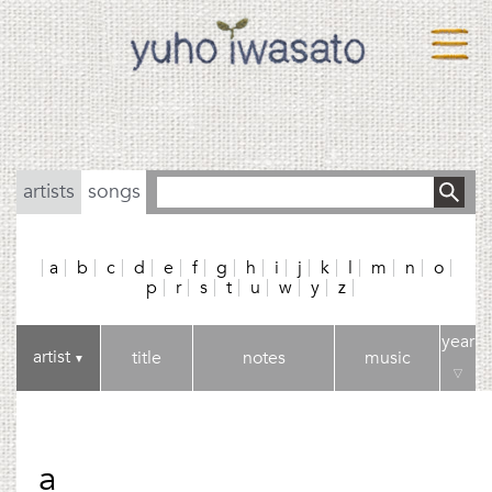
artists
songs
a
b
c
d
e
f
g
h
i
j
k
l
m
n
o
p
r
s
t
u
w
y
z
year
artist
title
notes
music
▼
▽
a