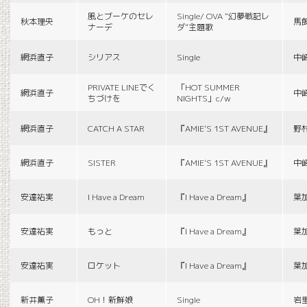
風とブーケのセレ
Single/ OVA “幻夢戦記レ
秋本理央
馬
ナーデ
ダ”主題歌
網浜直子
シリアス
Single
中
PRIVATE LINEでく
「HOT SUMMER
網浜直子
中
ちづけを
NIGHTS」c/w
網浜直子
CATCH A STAR
『AMIE'S 1ST AVENUE』
野
網浜直子
SISTER
『AMIE'S 1ST AVENUE』
中
安達祐実
I Have a Dream
『I Have a Dream』
葉
安達祐実
もっと
『I Have a Dream』
葉
安達祐実
ロケット
『I Have a Dream』
葉
新井薫子
OH！新鮮娘
Single
岩