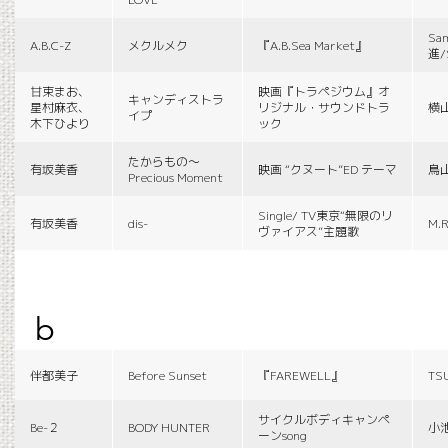
Sa
A.B.C-Z
メクルメク
『A.B.Sea Market』
進/
甘束まお、
映画『トラペジウム』オ
キャンディストラ
星村麻衣、
リジナル・サウンドトラ
横
イプ
木下ひより
ック
たからもの〜
有坂美香
映画 “クヌート”ED テーマ
鳥
Precious Moment
Single/ TV東京“無限のリ
有坂美香
dis-
M.R
ヴァイアス”主題歌
b
伴都美子
Before Sunset
『FAREWELL』
TS
サイクルボディキャンペ
Be-２
BODY HUNTER
小
ーンsong