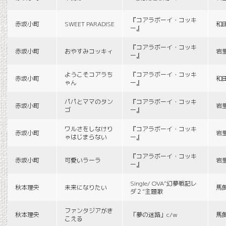
『コアラボーイ・コッキ
赤坂小町
SWEET PARADISE
和
ー』
『コアラボーイ・コッキ
赤坂小町
おやすみコッキィ
岩
ー』
ようこそコアラち
『コアラボーイ・コッキ
赤坂小町
和
ゃん
ー』
パパとママのタン
『コアラボーイ・コッキ
赤坂小町
岩
ゴ
ー』
ワルさをしなけり
『コアラボーイ・コッキ
赤坂小町
岩
ゃはじまらない
ー』
『コアラボーイ・コッキ
赤坂小町
可愛いラーラ
岩
ー』
Single/ OVA“幻夢戦記レ
秋本理央
未来になりたい
馬
ダ２”主題歌
ファンタジアがき
秋本理央
「夢の迷路」c/w
馬
こえる