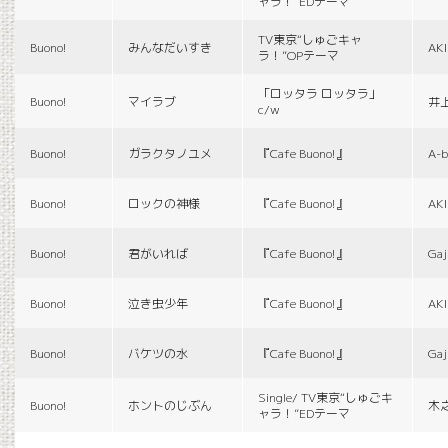
ャラ！”EDテーマ
TV東京“しゅごキャ
Buono!
みんなだいすき
AK
ラ！”OPテーマ
「ロッタラ ロッタラ」
Buono!
マイラブ
井
c/w
Buono!
ガラクタノユメ
『Cafe Buono!』
A-b
Buono!
ロックの神様
『Cafe Buono!』
AK
Buono!
君がいれば
『Cafe Buono!』
Gaj
Buono!
泣き虫少年
『Cafe Buono!』
AK
Buono!
バケツの水
『Cafe Buono!』
Gaj
Single/ TV東京“しゅごキ
Buono!
ホントのじぶん
木
ャラ！”EDテーマ