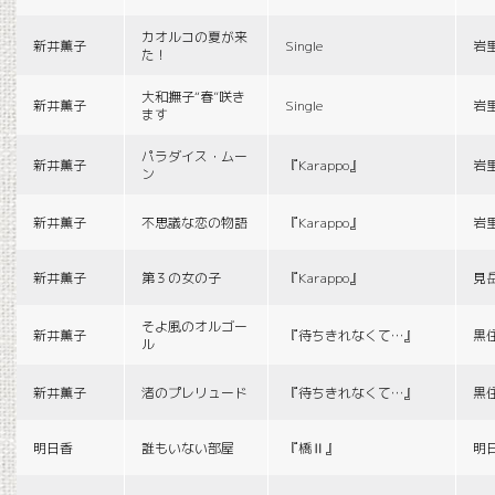
カオルコの夏が来
新井薫子
Single
岩
た！
大和撫子“春”咲き
新井薫子
Single
岩
ます
パラダイス・ムー
新井薫子
『Karappo』
岩
ン
新井薫子
不思議な恋の物語
『Karappo』
岩
新井薫子
第３の女の子
『Karappo』
見
そよ風のオルゴー
新井薫子
『待ちきれなくて…』
黒
ル
新井薫子
渚のプレリュード
『待ちきれなくて…』
黒
明日香
誰もいない部屋
『橋Ⅱ』
明