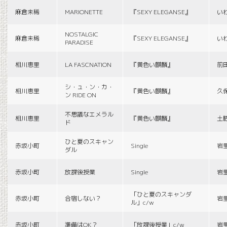
麻倉未稀
MARIONETTE
『SEXY ELEGANSE』
い
NOSTALGIC
麻倉未稀
『SEXY ELEGANSE』
い
PARADISE
相川恵里
LA FASCNATION
『黄色い麒麟』
前
シ・ュ・ン・カ・
相川恵里
『黄色い麒麟』
久
ン RIDE ON
不思議なエメラル
相川恵里
『黄色い麒麟』
土
ド
ひと夏のスキャン
赤坂小町
Single
岩
ダル
赤坂小町
放課後授業
Single
岩
「ひと夏のスキャンダ
赤坂小町
合宿しない？
岩
ル」c/w
赤坂小町
準備はOK？
「放課後授業」c/w
岩