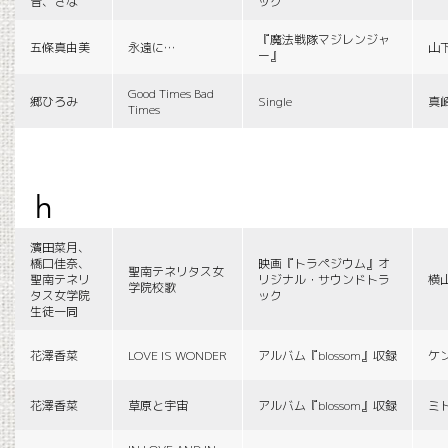
音、さな
ック
『魔法戦隊マジレンジャ
五條真由美
永遠に…
山
ー』
Good Times Bad
郷ひろみ
Single
真
Times
h
濱田菜月、
橋口佳奈、
映画『トラペジウム』オ
聖南テネリタス女
聖南テネリ
リジナル・サウンドトラ
横
学院校歌
タス女学院
ック
生徒一同
花澤香菜
LOVE IS WONDER
アルバム『blossom』収録
ケ
花澤香菜
草原と宇宙
アルバム『blossom』収録
ミ