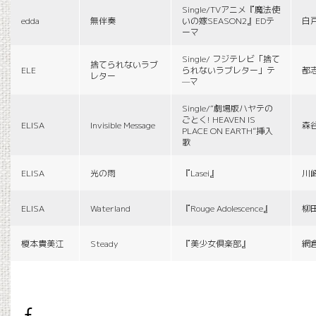
Single/TVアニメ『魔法使
edda
無伴奏
いの嫁SEASON2』EDテ
白
ーマ
Single/ フジテレビ「捨て
捨てられないラブ
ELE
られないラブレター」テ
都
レター
—マ
Single/“劇場版ハヤテの
ごとく! HEAVEN IS
ELISA
Invisible Message
森
PLACE ON EARTH”挿入
歌
ELISA
光の雨
『Lasei』
川
ELISA
Waterland
『Rouge Adolescence』
柳
榎本貴美江
Steady
『美少女倶楽部』
網