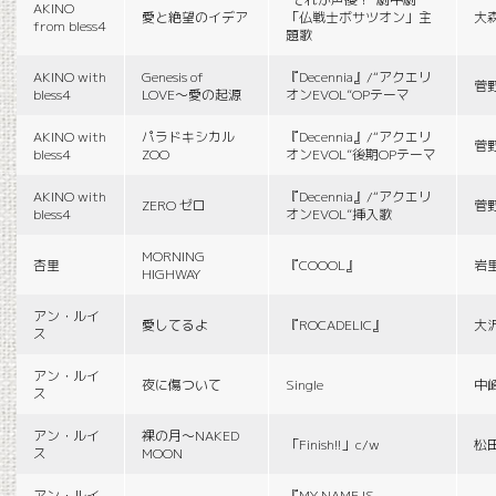
AKINO
愛と絶望のイデア
「仏戦士ボサツオン」主
大
from bless4
題歌
AKINO with
Genesis of
『Decennia』/“アクエリ
菅
bless4
LOVE〜愛の起源
オンEVOL”OPテーマ
AKINO with
パラドキシカル
『Decennia』/“アクエリ
菅
bless4
ZOO
オンEVOL”後期OPテーマ
AKINO with
『Decennia』/“アクエリ
ZERO ゼロ
菅
bless4
オンEVOL”挿入歌
MORNING
杏里
『COOOL』
岩
HIGHWAY
アン・ルイ
愛してるよ
『ROCADELIC』
大
ス
アン・ルイ
夜に傷ついて
Single
中
ス
アン・ルイ
裸の月〜NAKED
「Finish!!」c/w
松
ス
MOON
アン・ルイ
『MY NAME IS