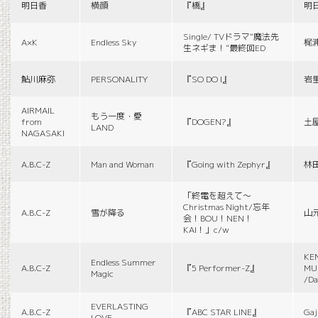
明日香
横顔
『橋』
明
Single/ TVドラマ“魔法先
A×K
Endless Sky
梶
生ネギま！”最終回ED
鮎川麻弥
PERSONALITY
『SO DO I』
岩
AIRMAIL
もう一度・愛
from
『DOGEN?』
土
LAND
NAGASAKI
A.B.C-Z
Man and Woman
『Going with Zephyr』
林
「終電を超えて～
Christmas Night/忘年
A.B.C-Z
雪が降る
山
会！BOU！NEN！
KAI！」c/w
KE
Endless Summer
A.B.C-Z
『5 Performer-Z』
MUS
Magic
/Da
EVERLASTING
A.B.C-Z
『ABC STAR LINE』
Gaj
LOVE