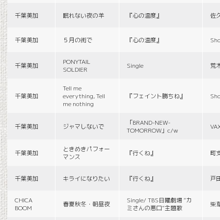
千葉美加
眠れない夜の羊
『心の温度』
佐
千葉美加
５月の街で
『心の温度』
Sho
PONYTAIL
千葉美加
Single
荒
SOLDIER
Tell me
千葉美加
everything, Tell
『フェイント勝ちね』
Sho
me nothing
「BRAND-NEW-
千葉美加
ジャマしないで
VA
TOMORROW」c/w
ときめきパフォー
千葉美加
『行くね』
町
マンス
千葉美加
キライになりたい
『行くね』
戸
CHICA
Single/ TBS日曜劇場 “カ
春夏秋冬・朝昼夜
柴
BOOM
ミさんの悪口”主題歌