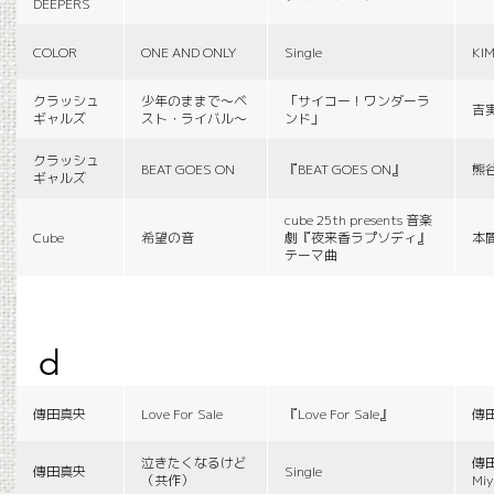
DEEPERS
COLOR
ONE AND ONLY
Single
KI
クラッシュ
少年のままで〜ベ
「サイコー！ワンダーラ
吉
ギャルズ
スト・ライバル〜
ンド」
クラッシュ
BEAT GOES ON
『BEAT GOES ON』
熊
ギャルズ
cube 25th presents 音楽
Cube
希望の音
劇『夜来香ラプソディ』
本
テーマ曲
d
傳田真央
Love For Sale
『Love For Sale』
傳
泣きたくなるけど
傳田
傳田真央
Single
（共作）
Miy