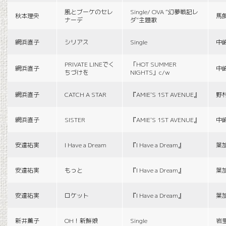
風とブーケのセレ
Single/ OVA “幻夢戦記レ
秋本理央
馬
ナーデ
ダ”主題歌
網浜直子
シリアス
Single
中
PRIVATE LINEでく
「HOT SUMMER
網浜直子
中
ちづけを
NIGHTS」c/w
網浜直子
CATCH A STAR
『AMIE'S 1ST AVENUE』
野
網浜直子
SISTER
『AMIE'S 1ST AVENUE』
中
安達祐実
I Have a Dream
『I Have a Dream』
葉
安達祐実
もっと
『I Have a Dream』
葉
安達祐実
ロケット
『I Have a Dream』
葉
新井薫子
OH！新鮮娘
Single
岩