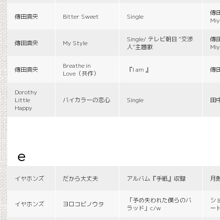
傳田
傳田真央
Bitter Sweet
Single
Miy
Single/ テレビ朝日 “交渉
傳田
傳田真央
My Style
人”主題歌
Miy
Breathe in
傳田真央
『I am 』
傳
Love（共作）
Dorothy
Little
バイカラーの恋心
Single
田
Happy
e
イヤホンズ
だから大丈夫
アルバム『手紙』収録
月
「予め失われた僕らのバ
シ
イヤホンズ
ヨロコビノウタ
ラッド」c/w
ー