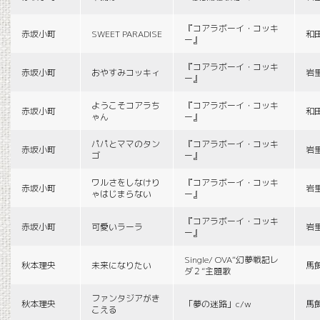
『コアラボーイ・コッキ
赤坂小町
SWEET PARADISE
和
ー』
『コアラボーイ・コッキ
赤坂小町
おやすみコッキィ
岩
ー』
ようこそコアラち
『コアラボーイ・コッキ
赤坂小町
和
ゃん
ー』
パパとママのタン
『コアラボーイ・コッキ
赤坂小町
岩
ゴ
ー』
ワルさをしなけり
『コアラボーイ・コッキ
赤坂小町
岩
ゃはじまらない
ー』
『コアラボーイ・コッキ
赤坂小町
可愛いラーラ
岩
ー』
Single/ OVA“幻夢戦記レ
秋本理央
未来になりたい
馬
ダ２”主題歌
ファンタジアがき
秋本理央
「夢の迷路」c/w
馬
こえる