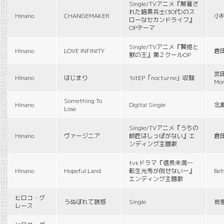
Single/TVアニメ『解雇さ
れた暗黒兵士(30代)のス
Hinano
CHANGEMAKER
小
ローなセカンドライフ』
OPテーマ
Single/TVアニメ『贄姫と
Hinano
LOVE INFINITY
倉
獣の王』第２クールOP
武田
Hinano
はじまり
1stEP「nocturne」収録
Mon
Something To
Hinano
Digital Single
北
Lose
Single/TVアニメ『うちの
Hinano
ヴァージニア
師匠はしっぽがない』エ
倉
ンディング主題歌
tvkドラマ『信長未満―
Hinano
Hopeful Land
転生光秀が倒せないー』
Be
エンディング主題歌
ヒロコ・グ
うぬぼれて誘惑
Single
岩
レース