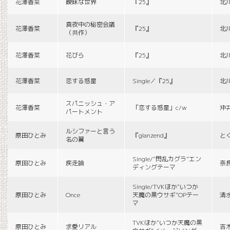
花澤香菜
曖昧な世界
『25』
北
真夜中の秘密会議
花澤香菜
『25』
北
（共作）
花澤香菜
花びら
『25』
北
花澤香菜
恋する惑星
Single／『25』
北
スパニッシュ・ア
花澤香菜
「恋する惑星」c/w
沖
パートメント
ルシファーと言う
原田ひとみ
『glanzend』
と
名の翼
Single/“閃乱カグラ”エン
原田ひとみ
疾走論
奈
ディングテーマ
Single/TVKほか“いつか
原田ひとみ
Once
天魔の黒ウサギ”OPテー
清
マ
TVKほか“いつか天魔の黒
原田ひとみ
求愛リアル
吉