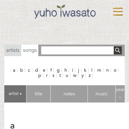
artists
songs
a
b
c
d
e
f
g
h
i
j
k
l
m
n
o
p
r
s
t
u
w
y
z
year
artist
title
notes
music
▼
▽
a