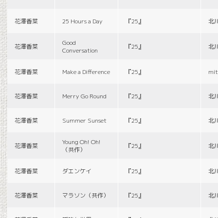
花澤香菜
25 Hours a Day
『25』
北
Good
花澤香菜
『25』
北
Conversation
花澤香菜
Make a Difference
『25』
mit
花澤香菜
Merry Go Round
『25』
北
花澤香菜
Summer Sunset
『25』
北
Young Oh! Oh!
花澤香菜
『25』
北
（共作）
花澤香菜
ダエンケイ
『25』
北
花澤香菜
マラソン（共作）
『25』
北