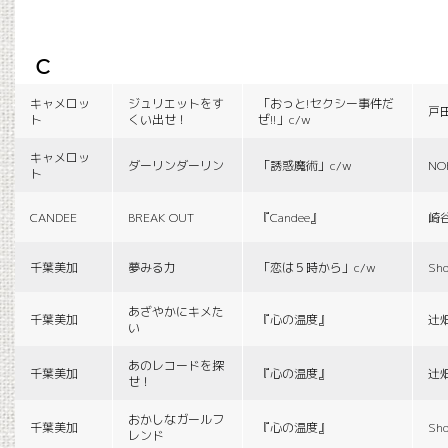
c
キャメロッ
ジュリエットをす
「おっと!セクシー事件だ
戸
ト
くい出せ！
ぜ!!」c/w
キャメロッ
ダーリンダーリン
「誘惑魔術」c/w
NO
ト
CANDEE
BREAK OUT
『Candee』
崎
千葉美加
夢みる力
「恋は５時から」c/w
Sho
あざやかにキメた
千葉美加
『心の温度』
辻
い
あのレコードを探
千葉美加
『心の温度』
辻
せ！
おかしなガールフ
千葉美加
『心の温度』
Sho
レンド