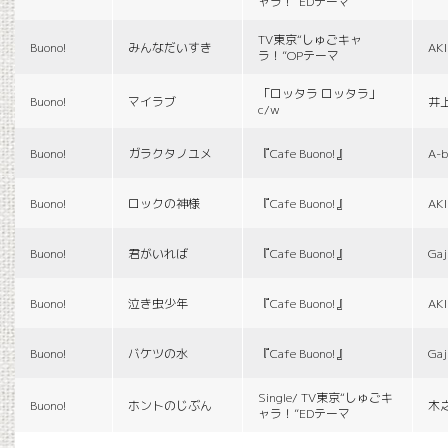
ャラ！”EDテーマ
TV東京“しゅごキャ
Buono!
みんなだいすき
AK
ラ！”OPテーマ
「ロッタラ ロッタラ」
Buono!
マイラブ
井
c/w
Buono!
ガラクタノユメ
『Cafe Buono!』
A-b
Buono!
ロックの神様
『Cafe Buono!』
AK
Buono!
君がいれば
『Cafe Buono!』
Gaj
Buono!
泣き虫少年
『Cafe Buono!』
AK
Buono!
バケツの水
『Cafe Buono!』
Gaj
Single/ TV東京“しゅごキ
Buono!
ホントのじぶん
木
ャラ！”EDテーマ