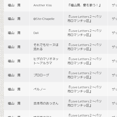
福山 潤
Another Kiss
『福山潤、愛を歌う！』
ザ
『Love Letters２〜パリ
福山 潤
@Ste-Chapelle
ザ
市ロマンチッ区』
『Love Letters２〜パリ
福山 潤
Dali
ザ
市ロマンチッ区』
それでもセーヌは
『Love Letters２〜パリ
福山 潤
ザ
流れる
市ロマンチッ区』
ヒゲのマリオネッ
『Love Letters２〜パリ
福山 潤
ザ
ト〜アルラマ
市ロマンチッ区』
『Love Letters２〜パリ
福山 潤
プロローグ
ザ
市ロマンチッ区』
『Love Letters２〜パリ
福山 潤
ペルノー
ザ
市ロマンチッ区』
『Love Letters２〜パリ
福山 潤
古本市のおっさん
ザ
市ロマンチッ区』
『Love Letters２〜パリ