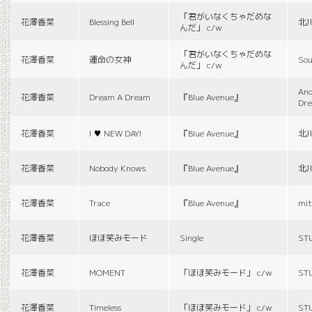
「君がいなくちゃだめな
花澤香菜
Blessing Bell
北
んだ」 c/w
「君がいなくちゃだめな
花澤香菜
運命の女神
Sou
んだ」 c/w
And
花澤香菜
Dream A Dream
『Blue Avenue』
Dr
花澤香菜
I ♥ NEW DAY!
『Blue Avenue』
北
花澤香菜
Nobody Knows
『Blue Avenue』
北
花澤香菜
Trace
『Blue Avenue』
mit
花澤香菜
ほほ笑みモード
Single
ST
花澤香菜
MOMENT
「ほほ笑みモード」 c/w
ST
花澤香菜
Timeless
「ほほ笑みモード」 c/w
ST