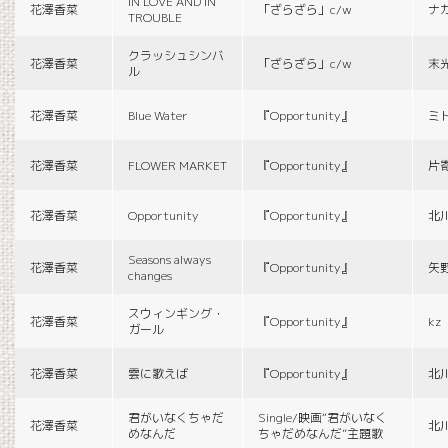
IN LOVE AND IN
花澤香菜
「ざらざら」c/w
ナ
TROUBLE
クラッシュシンバ
花澤香菜
「ざらざら」c/w
末
ル
花澤香菜
Blue Water
『Opportunity』
ミ
花澤香菜
FLOWER MARKET
『Opportunity』
片
花澤香菜
Opportunity
『Opportunity』
北
Seasons always
花澤香菜
『Opportunity』
矢
changes
スウィンギング・
花澤香菜
『Opportunity』
kz
ガール
花澤香菜
雲に歌えば
『Opportunity』
北
君がいなくちゃだ
Single/映画“君がいなく
花澤香菜
北
めなんだ
ちゃだめなんだ”主題歌