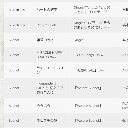
Single/TVKほか“そらの
blue drops
ハートの確率
古
おとしもの”OPテーマ
Single/ “TVアニメ“そら
blue drops
Ring My Bell
橋
のおとしもの”OPテーマ
Buono!
雑草のうた
Single
井
MIRACLE HAPPY
Buono!
「Our Songs」c/w
AK
LOVE SONG
ラナウェイトレイ
Buono!
「雑草のうた」c/w
AK
ン
Independent
Buono!
Girl〜独立女子で
『We are Buono!』
木
あるために
FLA
Buono!
うらはら
『We are Buono!』
Ok
Buono!
タビダチの歌
『We are Buono!』
Gaj