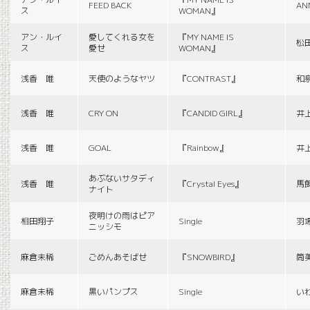
FEED BACK
AN
ス
WOMAN』
アン・ルイ
愛してくれる女を
『MY NAME IS
松
ス
愛せ
WOMAN』
浅香 唯
天使のようなヤツ
『CONTRAST』
和
浅香 唯
CRY ON
『CANDID GIRL』
井
浅香 唯
GOAL
『Rainbow』
井
あぶないサタディ
浅香 唯
『Crystal Eyes』
馬
ナイト
夜明けの雨はピア
相田翔子
Single
羽
ニッシモ
麻倉未稀
ごめんあそばせ
『SNOWBIRD』
筒
麻倉未稀
黒いパンプス
Single
い