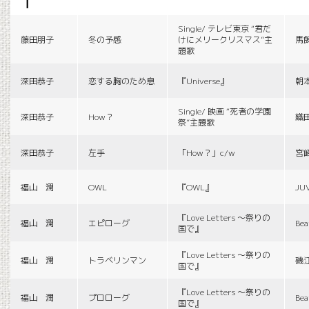
f
Single/ テレビ東京 “君だ
藤田朋子
冬の予感
けにメリークリスマス”主
馬
題歌
深田恭子
恋する胸のため息
『Universe』
朝
Single/ 映画 “死者の学園
深田恭子
How？
織
祭”主題歌
深田恭子
左手
「How？」c/w
宮
福山 潤
OWL
『OWL』
JU
『Love Letters 〜祭りの
福山 潤
エピローグ
Bea
国で』
『Love Letters 〜祭りの
福山 潤
トラベリンマン
磯
国で』
『Love Letters 〜祭りの
福山 潤
プロローグ
Bea
国で』