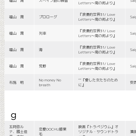
福山 潤
スペイン語の練習
Sai
Letters〜南の街より』
『浪漫的世界31/ Love
福山 潤
プロローグ
Sai
Letters〜南の街より』
『浪漫的世界31/ Love
福山 潤
列車
Sai
Letters〜南の街より』
『浪漫的世界31/ Love
福山 潤
海
Sai
Letters〜南の街より』
『浪漫的世界31/ Love
福山 潤
荒野
Sai
Letters〜南の街より』
No money No
““『愛した女たちのため
布施 明
安
breath
に』
g
五阿弥ル
映画『トラペジウム』オ
恋愛DOCHU膝栗
ナ、國土佳
リジナル・サウンドトラ
濱
毛