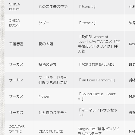
CHICA
このまま夢の中で
『Esencia』
小
BOOM
CHICA
タブー
『Esencia』
柴
BOOM
「愛の詩-words of
love-」c/w TVアニメ「学
千菅春香
愛の太陽
Ras
戦都市アスタリスク」挿
入歌
サーカス
桜色のみち
『POP STEP BALLAD』
叶
ケ・セラ・セラ〜
サーカス
『We Love Harmony!』
鈴
何度でも恋したい
『Sound Circus -Heart
サーカス
Fiower
M.R
V-』
『マーマレイドサンセッ
サーカス
ひと夏のステディ
佐
ト』
COALTAR
Single/TBS“輪るピングド
OF THE
DEAR FUTURE
NA
ラム”EDテーマ