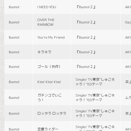
Buono!
I NEED YOU
『Buono!２』
AK
OVER THE
Buono!
『Buono!２』
Gaj
RAINBOW
Buono!
You're My Friend
『Buono!２』
AK
Buono!
キラキラ
『Buono!２』
AK
Buono!
ゴール（共作）
『Buono!２』
AK
Single/ TV東京“しゅごキ
Buono!
Kiss! Kiss! Kiss!
井
ャラ！”EDテーマ
ガチンコでいこ
Single/ TV東京“しゅごキ
Buono!
ム
う！
ャラ！”EDテーマ
Single/ TV東京“しゅごキ
Buono!
ロッタラ ロッタラ
井
ャラ！”EDテーマ
Single/ TV東京“しゅごキ
Buono!
恋愛ライダー
AK