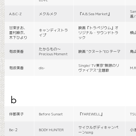
Sa
A.B.C-Z
メクルメク
『A.B.Sea Market』
進/
甘束まお、
映画『トラペジウム』オ
キャンディストラ
星村麻衣、
リジナル・サウンドトラ
横
イプ
木下ひより
ック
たからもの〜
有坂美香
映画 “クヌート”ED テーマ
鳥
Precious Moment
Single/ TV東京“無限のリ
有坂美香
dis-
M.R
ヴァイアス”主題歌
b
伴都美子
Before Sunset
『FAREWELL』
TS
サイクルボディキャンペ
Be-２
BODY HUNTER
小
ーンsong