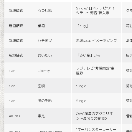
Single/ 日本テレビ“アイ
新垣結衣
うつし絵
ク
シテル〜海容”挿入歌
新垣結衣
巣箱
『hug』
葛
新垣結衣
ハチミツ
赤坂sacas イメージソング
島
新垣結衣
あいたい
「赤い糸」c/w
広
フジテレビ“非婚同盟”主
alan
Liberty
菊
題歌
alan
空唄
Single
菊
alan
風の手紙
Single
菊
OVA“創星のアクエリオ
AKINO
素足
菅
ン〜裏切りの翼”ED
“オーバンスターレーサー
AKINO
Chace to Shine
菅