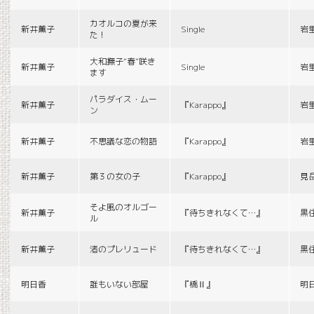
カオルコの夏が来
新井薫子
Single
岩
た！
大和撫子“春”咲き
新井薫子
Single
岩
ます
パラダイス・ムー
新井薫子
『Karappo』
岩
ン
新井薫子
不思議な恋の物語
『Karappo』
岩
新井薫子
第３の女の子
『Karappo』
見
そよ風のオルゴー
新井薫子
『待ちきれなくて…』
黒
ル
新井薫子
渚のプレリュード
『待ちきれなくて…』
黒
明日香
誰もいない部屋
『橋Ⅱ』
明