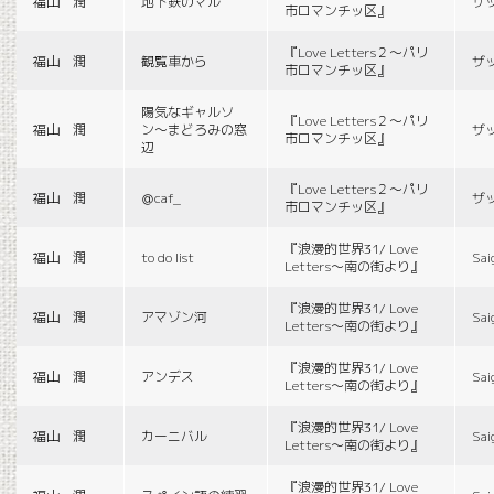
福山 潤
地下鉄のマル
ザ
市ロマンチッ区』
『Love Letters２〜パリ
福山 潤
観覧車から
ザ
市ロマンチッ区』
陽気なギャルソ
『Love Letters２〜パリ
福山 潤
ン〜まどろみの窓
ザ
市ロマンチッ区』
辺
『Love Letters２〜パリ
福山 潤
＠caf_
ザ
市ロマンチッ区』
『浪漫的世界31/ Love
福山 潤
to do list
Sai
Letters〜南の街より』
『浪漫的世界31/ Love
福山 潤
アマゾン河
Sai
Letters〜南の街より』
『浪漫的世界31/ Love
福山 潤
アンデス
Sai
Letters〜南の街より』
『浪漫的世界31/ Love
福山 潤
カーニバル
Sai
Letters〜南の街より』
『浪漫的世界31/ Love