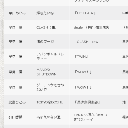
ウサギ”イメージソング
早川めぐみ
輝きたいね
『HOT LADY』
中
早見 優
CLASH（曲）
single (共作)岩里未央
（
早見 優
渚のフーガ
「CLASH」c/w
三
アバンギャルドレ
早見 優
『TWIN』
三
ディー
MANDAY
早見 優
『WOW！』
馬
SHUTDOWN
ダーリン今をせめ
早見 優
『WOW！』
馬
ないで
比嘉ひとみ
TOKYO恋DOCHU
『美少女倶楽部』
池
TVK,KBSほか “あまつ
引田香織
名まえのない道
梶
き”EDテーマ