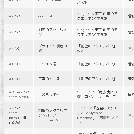
ズ”OP
Single/ TV東京“創聖のア
AKINO
Go Tight！
菅
クエリオン”主題歌
創聖のアクエリオ
Single/ TV東京“創聖のア
AKINO
菅
ン
クエリオン”主題歌
プライド〜嘆きの
「創聖のアクエリオン」
AKINO
菅
旅
c/w
AKINO
ニケ１５歳
『創聖のアクエリオン』
菅
AKINO
荒野のヒース
『創聖のアクエリオン』
菅
AIKI&AKINO
Single / TV「魔法使いの
月のもう半分
白
from bless4
嫁」第2クールEDテーマ
AKINO
TVアニメ『想星のアクエ
創聖のアクエリオ
from
リオン Myth of
ン Myth of
菅
bless4・福
Emotions』主題歌シング
Emotions Ver.
山芳樹
ル
“それが声優！”劇中劇