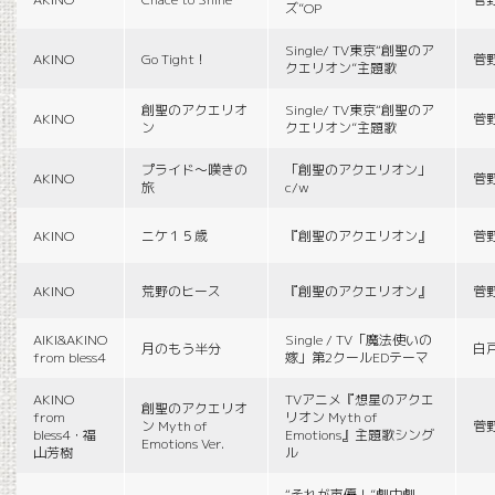
ズ”OP
Single/ TV東京“創聖のア
AKINO
Go Tight！
菅
クエリオン”主題歌
創聖のアクエリオ
Single/ TV東京“創聖のア
AKINO
菅
ン
クエリオン”主題歌
プライド〜嘆きの
「創聖のアクエリオン」
AKINO
菅
旅
c/w
AKINO
ニケ１５歳
『創聖のアクエリオン』
菅
AKINO
荒野のヒース
『創聖のアクエリオン』
菅
AIKI&AKINO
Single / TV「魔法使いの
月のもう半分
白
from bless4
嫁」第2クールEDテーマ
AKINO
TVアニメ『想星のアクエ
創聖のアクエリオ
from
リオン Myth of
ン Myth of
菅
bless4・福
Emotions』主題歌シング
Emotions Ver.
山芳樹
ル
“それが声優！”劇中劇