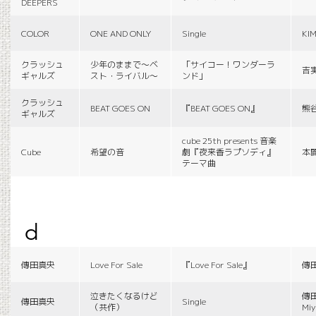
DEEPERS
COLOR
ONE AND ONLY
Single
KI
クラッシュ
少年のままで〜ベ
「サイコー！ワンダーラ
吉
ギャルズ
スト・ライバル〜
ンド」
クラッシュ
BEAT GOES ON
『BEAT GOES ON』
熊
ギャルズ
cube 25th presents 音楽
Cube
希望の音
劇『夜来香ラプソディ』
本
テーマ曲
d
傳田真央
Love For Sale
『Love For Sale』
傳
泣きたくなるけど
傳田
傳田真央
Single
（共作）
Miy