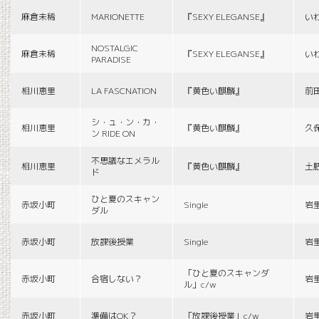
麻倉未稀
MARIONETTE
『SEXY ELEGANSE』
い
NOSTALGIC
麻倉未稀
『SEXY ELEGANSE』
い
PARADISE
相川恵里
LA FASCNATION
『黄色い麒麟』
前
シ・ュ・ン・カ・
相川恵里
『黄色い麒麟』
久
ン RIDE ON
不思議なエメラル
相川恵里
『黄色い麒麟』
土
ド
ひと夏のスキャン
赤坂小町
Single
岩
ダル
赤坂小町
放課後授業
Single
岩
「ひと夏のスキャンダ
赤坂小町
合宿しない？
岩
ル」c/w
赤坂小町
準備はOK？
「放課後授業」c/w
岩