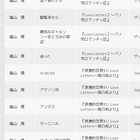
福山 潤
地下鉄のマル
ザ
市ロマンチッ区』
『Love Letters２〜パリ
福山 潤
観覧車から
ザ
市ロマンチッ区』
陽気なギャルソ
『Love Letters２〜パリ
福山 潤
ン〜まどろみの窓
ザ
市ロマンチッ区』
辺
『Love Letters２〜パリ
福山 潤
＠caf_
ザ
市ロマンチッ区』
『浪漫的世界31/ Love
福山 潤
to do list
Sai
Letters〜南の街より』
『浪漫的世界31/ Love
福山 潤
アマゾン河
Sai
Letters〜南の街より』
『浪漫的世界31/ Love
福山 潤
アンデス
Sai
Letters〜南の街より』
『浪漫的世界31/ Love
福山 潤
カーニバル
Sai
Letters〜南の街より』
『浪漫的世界31/ Love