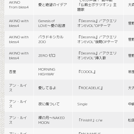
AKINO
愛と絶望のイデア
「仏戦士ボサツオン」主
大
from bless4
題歌
AKINO with
Genesis of
『Decennia』/“アクエリ
菅
bless4
LOVE〜愛の起源
オンEVOL”OPテーマ
AKINO with
パラドキシカル
『Decennia』/“アクエリ
菅
bless4
ZOO
オンEVOL”後期OPテーマ
AKINO with
『Decennia』/“アクエリ
ZERO ゼロ
菅
bless4
オンEVOL”挿入歌
MORNING
杏里
『COOOL』
岩
HIGHWAY
アン・ルイ
愛してるよ
『ROCADELIC』
大
ス
アン・ルイ
夜に傷ついて
Single
中
ス
アン・ルイ
裸の月〜NAKED
「Finish!!」c/w
松
ス
MOON
アン・ルイ
『MY NAME IS