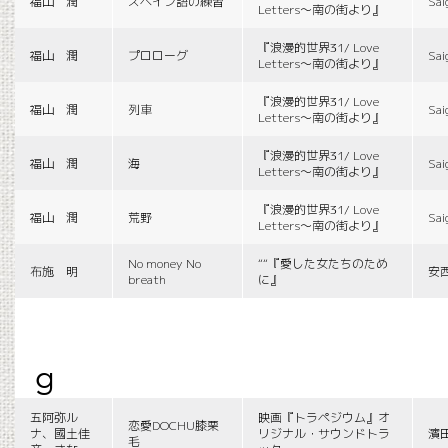
福山 潤
スペイン語の練習
Sai
Letters〜南の街より』
『浪漫的世界31/ Love
福山 潤
プロローグ
Sai
Letters〜南の街より』
『浪漫的世界31/ Love
福山 潤
列車
Sai
Letters〜南の街より』
『浪漫的世界31/ Love
福山 潤
海
Sai
Letters〜南の街より』
『浪漫的世界31/ Love
福山 潤
荒野
Sai
Letters〜南の街より』
No money No
““『愛した女たちのため
布施 明
安
breath
に』
g
五阿弥ル
映画『トラペジウム』オ
恋愛DOCHU膝栗
ナ、國土佳
リジナル・サウンドトラ
濱
毛