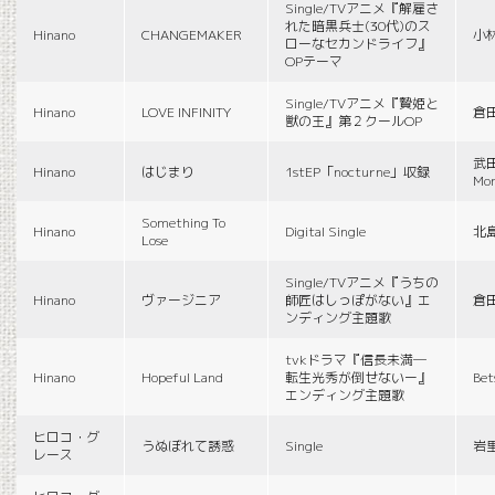
Single/TVアニメ『解雇さ
れた暗黒兵士(30代)のス
Hinano
CHANGEMAKER
小
ローなセカンドライフ』
OPテーマ
Single/TVアニメ『贄姫と
Hinano
LOVE INFINITY
倉
獣の王』第２クールOP
武田
Hinano
はじまり
1stEP「nocturne」収録
Mon
Something To
Hinano
Digital Single
北
Lose
Single/TVアニメ『うちの
Hinano
ヴァージニア
師匠はしっぽがない』エ
倉
ンディング主題歌
tvkドラマ『信長未満―
Hinano
Hopeful Land
転生光秀が倒せないー』
Be
エンディング主題歌
ヒロコ・グ
うぬぼれて誘惑
Single
岩
レース