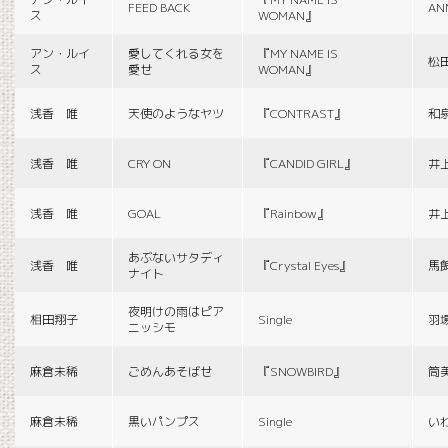
FEED BACK
AN
ス
WOMAN』
アン・ルイ
愛してくれる女を
『MY NAME IS
松
ス
愛せ
WOMAN』
浅香 唯
天使のようなヤツ
『CONTRAST』
和
浅香 唯
CRY ON
『CANDID GIRL』
井
浅香 唯
GOAL
『Rainbow』
井
あぶないサタディ
浅香 唯
『Crystal Eyes』
馬
ナイト
夜明けの雨はピア
相田翔子
Single
羽
ニッシモ
麻倉未稀
ごめんあそばせ
『SNOWBIRD』
筒
麻倉未稀
黒いパンプス
Single
い