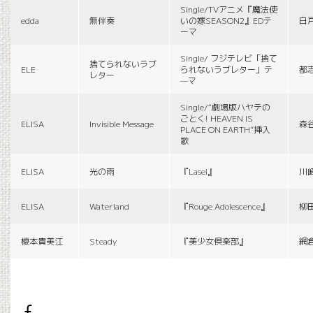
Single/TVアニメ『魔法使
edda
無伴奏
いの嫁SEASON2』EDテ
白
ーマ
Single/ フジテレビ「捨て
捨てられないラブ
ELE
られないラブレター」テ
都
レター
—マ
Single/“劇場版ハヤテの
ごとく! HEAVEN IS
ELISA
Invisible Message
森
PLACE ON EARTH”挿入
歌
ELISA
光の雨
『Lasei』
川
ELISA
Waterland
『Rouge Adolescence』
柳
榎本貴美江
Steady
『美少女倶楽部』
網