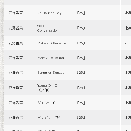
花澤香菜
25 Hours a Day
『25』
北
Good
花澤香菜
『25』
北
Conversation
花澤香菜
Make a Difference
『25』
mit
花澤香菜
Merry Go Round
『25』
北
花澤香菜
Summer Sunset
『25』
北
Young Oh! Oh!
花澤香菜
『25』
北
（共作）
花澤香菜
ダエンケイ
『25』
北
花澤香菜
マラソン（共作）
『25』
北