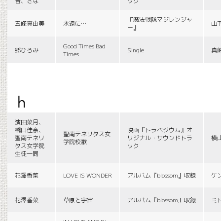
音、さな
ック
『魔法戦隊マジレンジャ
五條真由美
永遠に…
山
ー』
Good Times Bad
郷ひろみ
Single
真
Times
h
濱田菜月、
橋口佳奈、
映画『トラペジウム』オ
聖南テネリタス女
聖南テネリ
リジナル・サウンドトラ
横
学院校歌
タス女学院
ック
生徒一同
花澤香菜
LOVE IS WONDER
アルバム『blossom』収録
ケ
花澤香菜
草原と宇宙
アルバム『blossom』収録
ミ