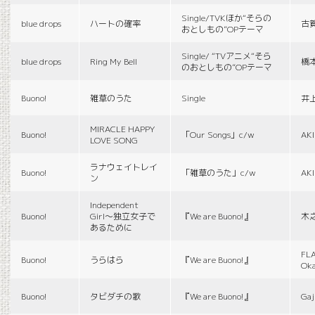
Single/TVKほか“そらの
blue drops
ハートの確率
古
おとしもの”OPテーマ
Single/ “TVアニメ“そら
blue drops
Ring My Bell
橋
のおとしもの”OPテーマ
Buono!
雑草のうた
Single
井
MIRACLE HAPPY
Buono!
「Our Songs」c/w
AK
LOVE SONG
ラナウェイトレイ
Buono!
「雑草のうた」c/w
AK
ン
Independent
Buono!
Girl〜独立女子で
『We are Buono!』
木
あるために
FLA
Buono!
うらはら
『We are Buono!』
Ok
Buono!
タビダチの歌
『We are Buono!』
Gaj