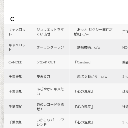
c
キャメロッ
ジュリエットをす
「おっと!セクシー事件だ
戸
ト
くい出せ！
ぜ!!」c/w
キャメロッ
ダーリンダーリン
「誘惑魔術」c/w
NO
ト
CANDEE
BREAK OUT
『Candee』
崎
千葉美加
夢みる力
「恋は５時から」c/w
Sho
あざやかにキメた
千葉美加
『心の温度』
辻
い
あのレコードを探
千葉美加
『心の温度』
辻
せ！
おかしなガールフ
千葉美加
『心の温度』
Sho
レンド