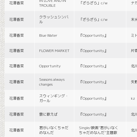
IN LOVE AND IN
花澤香菜
「ざらざら」c/w
ナ
TROUBLE
クラッシュシンバ
花澤香菜
「ざらざら」c/w
末
ル
花澤香菜
Blue Water
『Opportunity』
ミ
花澤香菜
FLOWER MARKET
『Opportunity』
片
花澤香菜
Opportunity
『Opportunity』
北
Seasons always
花澤香菜
『Opportunity』
矢
changes
スウィンギング・
花澤香菜
『Opportunity』
kz
ガール
花澤香菜
雲に歌えば
『Opportunity』
北
君がいなくちゃだ
Single/映画“君がいなく
花澤香菜
北
めなんだ
ちゃだめなんだ”主題歌