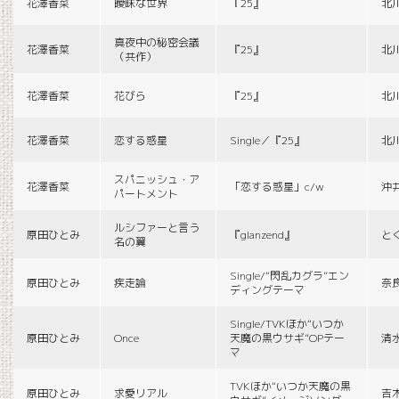
花澤香菜
曖昧な世界
『25』
北
真夜中の秘密会議
花澤香菜
『25』
北
（共作）
花澤香菜
花びら
『25』
北
花澤香菜
恋する惑星
Single／『25』
北
スパニッシュ・ア
花澤香菜
「恋する惑星」c/w
沖
パートメント
ルシファーと言う
原田ひとみ
『glanzend』
と
名の翼
Single/“閃乱カグラ”エン
原田ひとみ
疾走論
奈
ディングテーマ
Single/TVKほか“いつか
原田ひとみ
Once
天魔の黒ウサギ”OPテー
清
マ
TVKほか“いつか天魔の黒
原田ひとみ
求愛リアル
吉