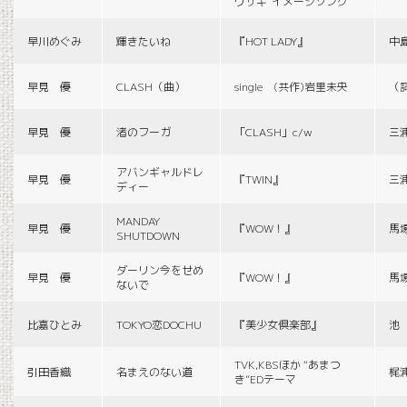
ウサギ”イメージソング
早川めぐみ
輝きたいね
『HOT LADY』
中
早見 優
CLASH（曲）
single (共作)岩里未央
（
早見 優
渚のフーガ
「CLASH」c/w
三
アバンギャルドレ
早見 優
『TWIN』
三
ディー
MANDAY
早見 優
『WOW！』
馬
SHUTDOWN
ダーリン今をせめ
早見 優
『WOW！』
馬
ないで
比嘉ひとみ
TOKYO恋DOCHU
『美少女倶楽部』
池
TVK,KBSほか “あまつ
引田香織
名まえのない道
梶
き”EDテーマ