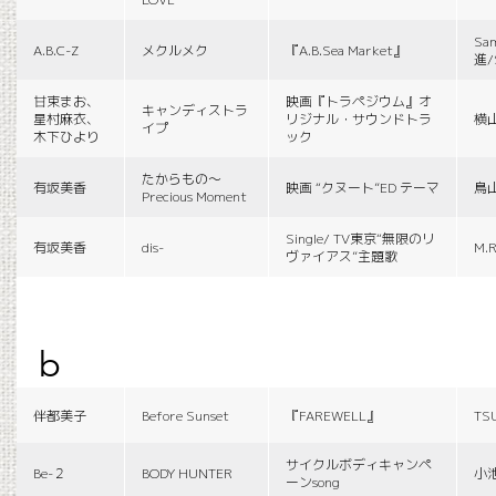
Sa
A.B.C-Z
メクルメク
『A.B.Sea Market』
進/
甘束まお、
映画『トラペジウム』オ
キャンディストラ
星村麻衣、
リジナル・サウンドトラ
横
イプ
木下ひより
ック
たからもの〜
有坂美香
映画 “クヌート”ED テーマ
鳥
Precious Moment
Single/ TV東京“無限のリ
有坂美香
dis-
M.R
ヴァイアス”主題歌
b
伴都美子
Before Sunset
『FAREWELL』
TS
サイクルボディキャンペ
Be-２
BODY HUNTER
小
ーンsong