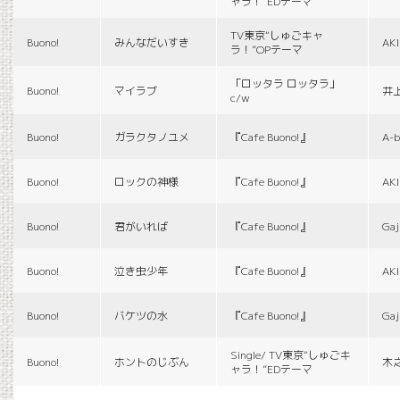
ャラ！”EDテーマ
TV東京“しゅごキャ
Buono!
みんなだいすき
AK
ラ！”OPテーマ
「ロッタラ ロッタラ」
Buono!
マイラブ
井
c/w
Buono!
ガラクタノユメ
『Cafe Buono!』
A-b
Buono!
ロックの神様
『Cafe Buono!』
AK
Buono!
君がいれば
『Cafe Buono!』
Gaj
Buono!
泣き虫少年
『Cafe Buono!』
AK
Buono!
バケツの水
『Cafe Buono!』
Gaj
Single/ TV東京“しゅごキ
Buono!
ホントのじぶん
木
ャラ！”EDテーマ