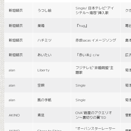
Single/ 日本テレビ“アイ
新垣結衣
うつし絵
ク
シテル〜海容”挿入歌
新垣結衣
巣箱
『hug』
葛
新垣結衣
ハチミツ
赤坂sacas イメージソング
島
新垣結衣
あいたい
「赤い糸」c/w
広
フジテレビ“非婚同盟”主
alan
Liberty
菊
題歌
alan
空唄
Single
菊
alan
風の手紙
Single
菊
OVA“創星のアクエリオ
AKINO
素足
菅
ン〜裏切りの翼”ED
“オーバンスターレーサー
AKINO
Chace to Shine
菅