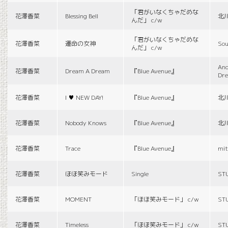
「君がいなくちゃだめな
花澤香菜
Blessing Bell
北
んだ」 c/w
「君がいなくちゃだめな
花澤香菜
運命の女神
Sou
んだ」 c/w
And
花澤香菜
Dream A Dream
『Blue Avenue』
Dr
花澤香菜
I ♥ NEW DAY!
『Blue Avenue』
北
花澤香菜
Nobody Knows
『Blue Avenue』
北
花澤香菜
Trace
『Blue Avenue』
mit
花澤香菜
ほほ笑みモード
Single
ST
花澤香菜
MOMENT
「ほほ笑みモード」 c/w
ST
花澤香菜
Timeless
「ほほ笑みモード」 c/w
ST