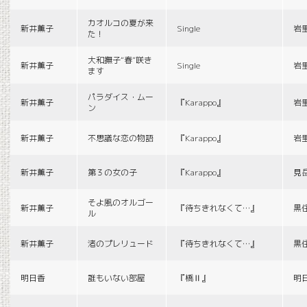
カオルコの夏が来
新井薫子
Single
岩
た！
大和撫子“春”咲き
新井薫子
Single
岩
ます
パラダイス・ムー
新井薫子
『Karappo』
岩
ン
新井薫子
不思議な恋の物語
『Karappo』
岩
新井薫子
第３の女の子
『Karappo』
見
そよ風のオルゴー
新井薫子
『待ちきれなくて…』
黒
ル
新井薫子
渚のプレリュード
『待ちきれなくて…』
黒
明日香
誰もいない部屋
『橋Ⅱ』
明