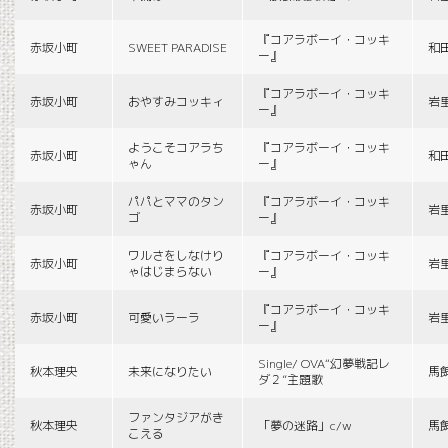
『コアラボーイ・コッキ
赤坂小町
SWEET PARADISE
和
ー』
『コアラボーイ・コッキ
赤坂小町
おやすみコッキィ
岩
ー』
ようこそコアラち
『コアラボーイ・コッキ
赤坂小町
和
ゃん
ー』
パパとママのタン
『コアラボーイ・コッキ
赤坂小町
岩
ゴ
ー』
ワルさをしなけり
『コアラボーイ・コッキ
赤坂小町
岩
ゃはじまらない
ー』
『コアラボーイ・コッキ
赤坂小町
可愛いラーラ
岩
ー』
Single/ OVA“幻夢戦記レ
秋本理央
未来になりたい
馬
ダ２”主題歌
ファンタジアがき
秋本理央
「夢の迷路」c/w
馬
こえる