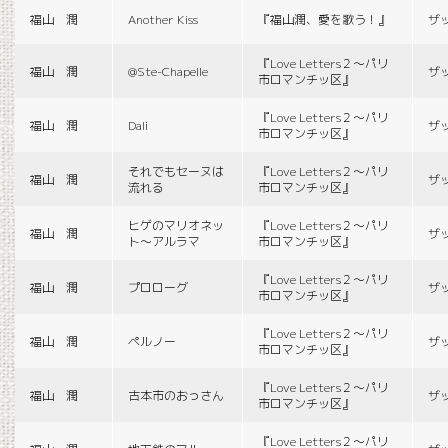
福山 潤
Another Kiss
『福山潤、愛を歌う！』
ザ
『Love Letters２〜パリ
福山 潤
@Ste-Chapelle
ザ
市ロマンチッ区』
『Love Letters２〜パリ
福山 潤
Dali
ザ
市ロマンチッ区』
それでもセーヌは
『Love Letters２〜パリ
福山 潤
ザ
流れる
市ロマンチッ区』
ヒゲのマリオネッ
『Love Letters２〜パリ
福山 潤
ザ
ト〜アルラマ
市ロマンチッ区』
『Love Letters２〜パリ
福山 潤
プロローグ
ザ
市ロマンチッ区』
『Love Letters２〜パリ
福山 潤
ペルノー
ザ
市ロマンチッ区』
『Love Letters２〜パリ
福山 潤
古本市のおっさん
ザ
市ロマンチッ区』
『Love Letters２〜パリ