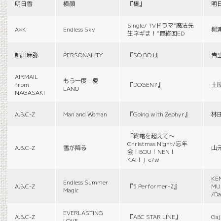
明日香
横顔
『橋』
明
Single/ TVドラマ“魔法先
A×K
Endless Sky
梶
生ネギま！”最終回ED
鮎川麻弥
PERSONALITY
『SO DO I』
岩
AIRMAIL
もう一度・愛
from
『DOGEN?』
土
LAND
NAGASAKI
A.B.C-Z
Man and Woman
『Going with Zephyr』
林
「終電を超えて～
Christmas Night/忘年
A.B.C-Z
雪が降る
山
会！BOU！NEN！
KAI！」c/w
KE
Endless Summer
A.B.C-Z
『5 Performer-Z』
MUS
Magic
/Da
EVERLASTING
A.B.C-Z
『ABC STAR LINE』
Gaj
LOVE