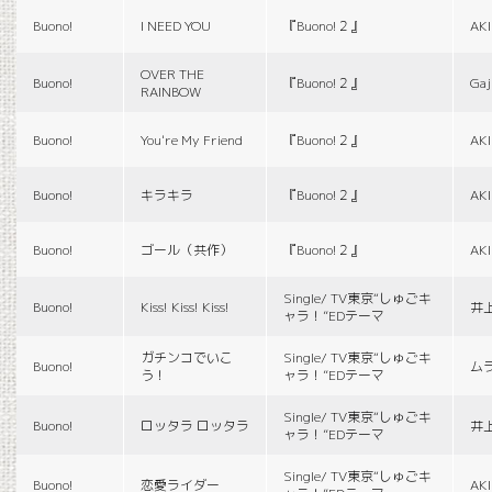
Buono!
I NEED YOU
『Buono!２』
AK
OVER THE
Buono!
『Buono!２』
Gaj
RAINBOW
Buono!
You're My Friend
『Buono!２』
AK
Buono!
キラキラ
『Buono!２』
AK
Buono!
ゴール（共作）
『Buono!２』
AK
Single/ TV東京“しゅごキ
Buono!
Kiss! Kiss! Kiss!
井
ャラ！”EDテーマ
ガチンコでいこ
Single/ TV東京“しゅごキ
Buono!
ム
う！
ャラ！”EDテーマ
Single/ TV東京“しゅごキ
Buono!
ロッタラ ロッタラ
井
ャラ！”EDテーマ
Single/ TV東京“しゅごキ
Buono!
恋愛ライダー
AK