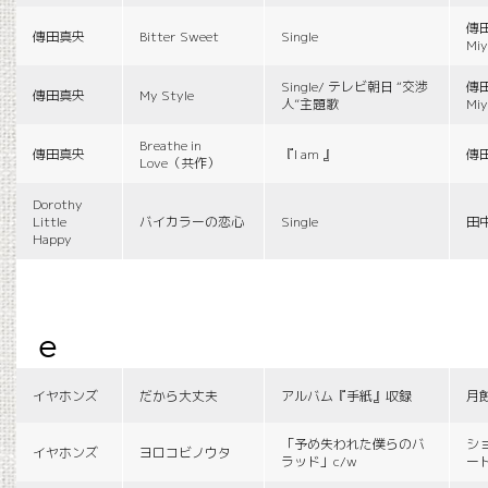
傳田
傳田真央
Bitter Sweet
Single
Miy
Single/ テレビ朝日 “交渉
傳田
傳田真央
My Style
人”主題歌
Miy
Breathe in
傳田真央
『I am 』
傳
Love（共作）
Dorothy
Little
バイカラーの恋心
Single
田
Happy
e
イヤホンズ
だから大丈夫
アルバム『手紙』収録
月
「予め失われた僕らのバ
シ
イヤホンズ
ヨロコビノウタ
ラッド」c/w
ー