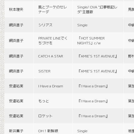
風とブーケのセレ
Single/ OVA “幻夢戦記レ
秋本理央
馬
ナーデ
ダ”主題歌
網浜直子
シリアス
Single
中
PRIVATE LINEでく
「HOT SUMMER
網浜直子
中
ちづけを
NIGHTS」c/w
網浜直子
CATCH A STAR
『AMIE'S 1ST AVENUE』
野
網浜直子
SISTER
『AMIE'S 1ST AVENUE』
中
安達祐実
I Have a Dream
『I Have a Dream』
葉
安達祐実
もっと
『I Have a Dream』
葉
安達祐実
ロケット
『I Have a Dream』
葉
新井薫子
OH！新鮮娘
Single
岩