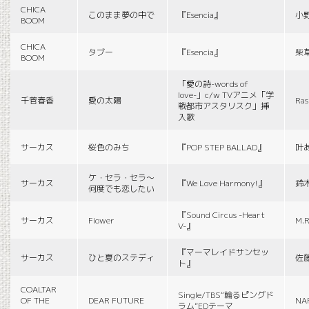
CHICA
このまま夢の中で
『Esencia』
小
BOOM
CHICA
タブー
『Esencia』
柴
BOOM
「愛の詩-words of
love-」c/w TVアニメ「学
千菅春香
愛の太陽
Ras
戦都市アスタリスク」挿
入歌
サーカス
桜色のみち
『POP STEP BALLAD』
叶
ケ・セラ・セラ〜
サーカス
『We Love Harmony!』
鈴
何度でも恋したい
『Sound Circus -Heart
サーカス
Fiower
M.R
V-』
『マーマレイドサンセッ
サーカス
ひと夏のステディ
佐
ト』
COALTAR
Single/TBS“輪るピングド
OF THE
DEAR FUTURE
NA
ラム”EDテーマ