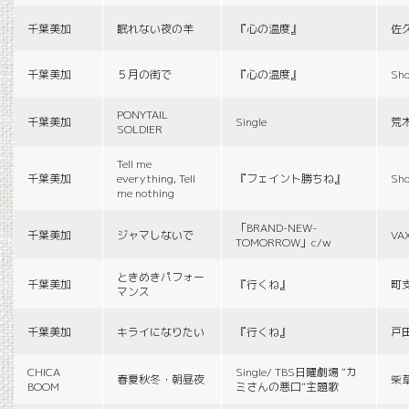
千葉美加
眠れない夜の羊
『心の温度』
佐
千葉美加
５月の街で
『心の温度』
Sho
PONYTAIL
千葉美加
Single
荒
SOLDIER
Tell me
千葉美加
everything, Tell
『フェイント勝ちね』
Sho
me nothing
「BRAND-NEW-
千葉美加
ジャマしないで
VA
TOMORROW」c/w
ときめきパフォー
千葉美加
『行くね』
町
マンス
千葉美加
キライになりたい
『行くね』
戸
CHICA
Single/ TBS日曜劇場 “カ
春夏秋冬・朝昼夜
柴
BOOM
ミさんの悪口”主題歌