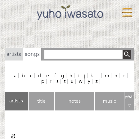
artists
songs
a
b
c
d
e
f
g
h
i
j
k
l
m
n
o
p
r
s
t
u
w
y
z
year
artist
title
notes
music
▼
▽
a