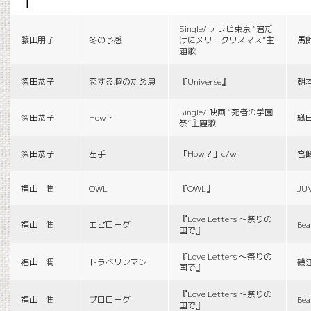
f
Single/ テレビ東京 “君だ
藤田朋子
冬の予感
けにメリークリスマス”主
馬
題歌
深田恭子
恋する胸のため息
『Universe』
朝
Single/ 映画 “死者の学園
深田恭子
How？
織
祭”主題歌
深田恭子
左手
「How？」c/w
宮
福山 潤
OWL
『OWL』
JU
『Love Letters 〜祭りの
福山 潤
エピローグ
Bea
国で』
『Love Letters 〜祭りの
福山 潤
トラベリンマン
磯
国で』
『Love Letters 〜祭りの
福山 潤
プロローグ
Bea
国で』