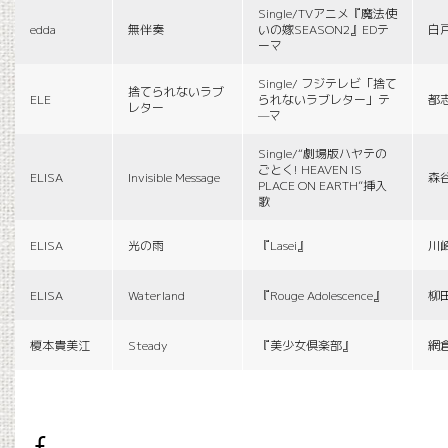
Single/TVアニメ『魔法使
edda
無伴奏
いの嫁SEASON2』EDテ
白
ーマ
Single/ フジテレビ「捨て
捨てられないラブ
ELE
られないラブレター」テ
都
レター
—マ
Single/“劇場版ハヤテの
ごとく! HEAVEN IS
ELISA
Invisible Message
森
PLACE ON EARTH”挿入
歌
ELISA
光の雨
『Lasei』
川
ELISA
Waterland
『Rouge Adolescence』
柳
榎本貴美江
Steady
『美少女倶楽部』
網