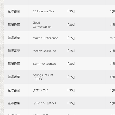
花澤香菜
25 Hours a Day
『25』
北
Good
花澤香菜
『25』
北
Conversation
花澤香菜
Make a Difference
『25』
mit
花澤香菜
Merry Go Round
『25』
北
花澤香菜
Summer Sunset
『25』
北
Young Oh! Oh!
花澤香菜
『25』
北
（共作）
花澤香菜
ダエンケイ
『25』
北
花澤香菜
マラソン（共作）
『25』
北