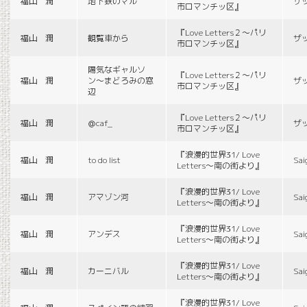
福山 潤
地下鉄のマル
ザ
市ロマンチッ区』
『Love Letters２〜パリ
福山 潤
観覧車から
ザ
市ロマンチッ区』
陽気なギャルソ
『Love Letters２〜パリ
福山 潤
ン〜まどろみの窓
ザ
市ロマンチッ区』
辺
『Love Letters２〜パリ
福山 潤
＠caf_
ザ
市ロマンチッ区』
『浪漫的世界31/ Love
福山 潤
to do list
Sai
Letters〜南の街より』
『浪漫的世界31/ Love
福山 潤
アマゾン河
Sai
Letters〜南の街より』
『浪漫的世界31/ Love
福山 潤
アンデス
Sai
Letters〜南の街より』
『浪漫的世界31/ Love
福山 潤
カーニバル
Sai
Letters〜南の街より』
『浪漫的世界31/ Love