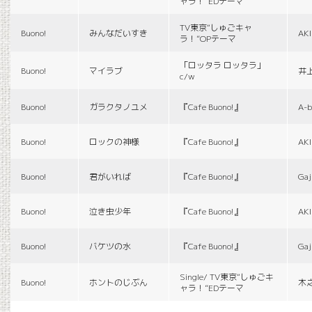
ャラ！”EDテーマ
TV東京“しゅごキャ
Buono!
みんなだいすき
AK
ラ！”OPテーマ
「ロッタラ ロッタラ」
Buono!
マイラブ
井
c/w
Buono!
ガラクタノユメ
『Cafe Buono!』
A-b
Buono!
ロックの神様
『Cafe Buono!』
AK
Buono!
君がいれば
『Cafe Buono!』
Gaj
Buono!
泣き虫少年
『Cafe Buono!』
AK
Buono!
バケツの水
『Cafe Buono!』
Gaj
Single/ TV東京“しゅごキ
Buono!
ホントのじぶん
木
ャラ！”EDテーマ