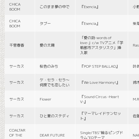
CHICA
このまま夢の中で
『Esencia』
小
BOOM
CHICA
タブー
『Esencia』
柴
BOOM
「愛の詩-words of
love-」c/w TVアニメ「学
千菅春香
愛の太陽
Ras
戦都市アスタリスク」挿
入歌
サーカス
桜色のみち
『POP STEP BALLAD』
叶
ケ・セラ・セラ〜
サーカス
『We Love Harmony!』
鈴
何度でも恋したい
『Sound Circus -Heart
サーカス
Fiower
M.R
V-』
『マーマレイドサンセッ
サーカス
ひと夏のステディ
佐
ト』
COALTAR
Single/TBS“輪るピングド
OF THE
DEAR FUTURE
NA
ラム”EDテーマ