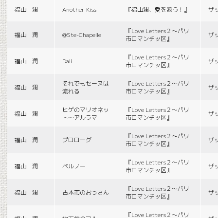
福山 潤
Another Kiss
『福山潤、愛を歌う！』
ザ
『Love Letters２〜パリ
福山 潤
@Ste-Chapelle
ザ
市ロマンチッ区』
『Love Letters２〜パリ
福山 潤
Dali
ザ
市ロマンチッ区』
それでもセーヌは
『Love Letters２〜パリ
福山 潤
ザ
流れる
市ロマンチッ区』
ヒゲのマリオネッ
『Love Letters２〜パリ
福山 潤
ザ
ト〜アルラマ
市ロマンチッ区』
『Love Letters２〜パリ
福山 潤
プロローグ
ザ
市ロマンチッ区』
『Love Letters２〜パリ
福山 潤
ペルノー
ザ
市ロマンチッ区』
『Love Letters２〜パリ
福山 潤
古本市のおっさん
ザ
市ロマンチッ区』
『Love Letters２〜パリ