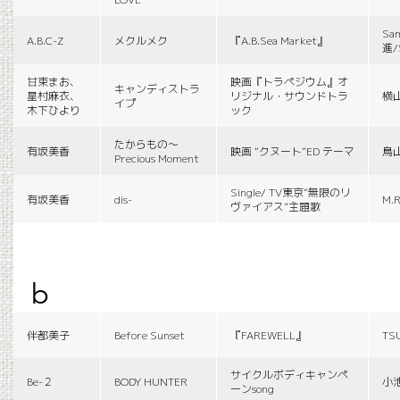
Sa
A.B.C-Z
メクルメク
『A.B.Sea Market』
進/
甘束まお、
映画『トラペジウム』オ
キャンディストラ
星村麻衣、
リジナル・サウンドトラ
横
イプ
木下ひより
ック
たからもの〜
有坂美香
映画 “クヌート”ED テーマ
鳥
Precious Moment
Single/ TV東京“無限のリ
有坂美香
dis-
M.R
ヴァイアス”主題歌
b
伴都美子
Before Sunset
『FAREWELL』
TS
サイクルボディキャンペ
Be-２
BODY HUNTER
小
ーンsong