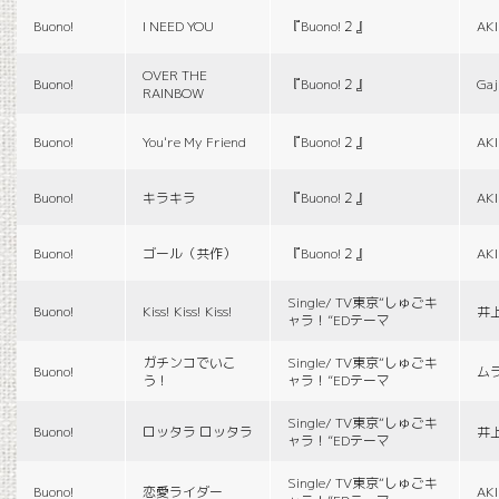
Buono!
I NEED YOU
『Buono!２』
AK
OVER THE
Buono!
『Buono!２』
Gaj
RAINBOW
Buono!
You're My Friend
『Buono!２』
AK
Buono!
キラキラ
『Buono!２』
AK
Buono!
ゴール（共作）
『Buono!２』
AK
Single/ TV東京“しゅごキ
Buono!
Kiss! Kiss! Kiss!
井
ャラ！”EDテーマ
ガチンコでいこ
Single/ TV東京“しゅごキ
Buono!
ム
う！
ャラ！”EDテーマ
Single/ TV東京“しゅごキ
Buono!
ロッタラ ロッタラ
井
ャラ！”EDテーマ
Single/ TV東京“しゅごキ
Buono!
恋愛ライダー
AK