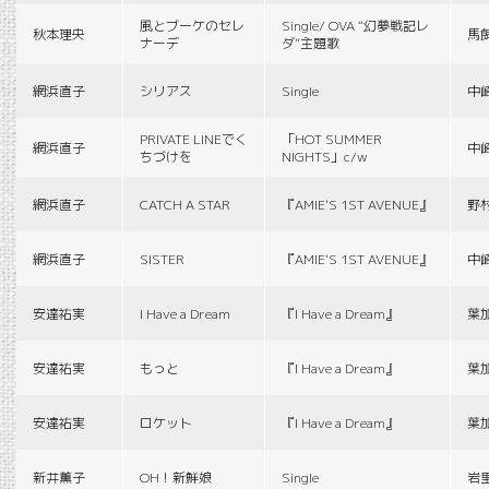
風とブーケのセレ
Single/ OVA “幻夢戦記レ
秋本理央
馬
ナーデ
ダ”主題歌
網浜直子
シリアス
Single
中
PRIVATE LINEでく
「HOT SUMMER
網浜直子
中
ちづけを
NIGHTS」c/w
網浜直子
CATCH A STAR
『AMIE'S 1ST AVENUE』
野
網浜直子
SISTER
『AMIE'S 1ST AVENUE』
中
安達祐実
I Have a Dream
『I Have a Dream』
葉
安達祐実
もっと
『I Have a Dream』
葉
安達祐実
ロケット
『I Have a Dream』
葉
新井薫子
OH！新鮮娘
Single
岩