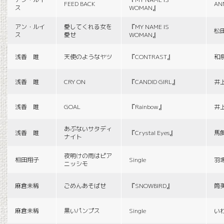
FEED BACK
AN
ス
WOMAN』
アン・ルイ
愛してくれる女を
『MY NAME IS
松
ス
愛せ
WOMAN』
浅香 唯
天使のようなヤツ
『CONTRAST』
和
浅香 唯
CRY ON
『CANDID GIRL』
井
浅香 唯
GOAL
『Rainbow』
井
あぶないサタディ
浅香 唯
『Crystal Eyes』
馬
ナイト
夜明けの雨はピア
相田翔子
Single
羽
ニッシモ
麻倉未稀
ごめんあそばせ
『SNOWBIRD』
筒
麻倉未稀
黒いパンプス
Single
い