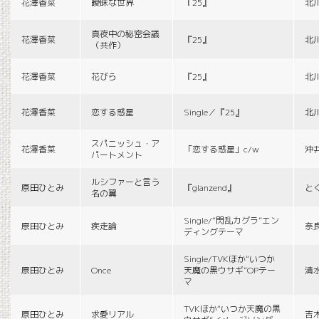
花澤香菜
曖昧な世界
『25』
北
真夜中の秘密会議
花澤香菜
『25』
北
（共作）
花澤香菜
花びら
『25』
北
花澤香菜
恋する惑星
Single／『25』
北
スパニッシュ・ア
花澤香菜
「恋する惑星」c/w
沖
パートメント
ルシファーと言う
原田ひとみ
『glanzend』
と
名の翼
Single/“閃乱カグラ”エン
原田ひとみ
疾走論
奈
ディングテーマ
Single/TVKほか“いつか
原田ひとみ
Once
天魔の黒ウサギ”OPテー
清
マ
TVKほか“いつか天魔の黒
原田ひとみ
求愛リアル
吉