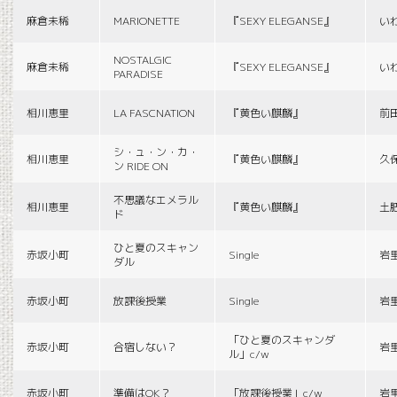
麻倉未稀
MARIONETTE
『SEXY ELEGANSE』
い
NOSTALGIC
麻倉未稀
『SEXY ELEGANSE』
い
PARADISE
相川恵里
LA FASCNATION
『黄色い麒麟』
前
シ・ュ・ン・カ・
相川恵里
『黄色い麒麟』
久
ン RIDE ON
不思議なエメラル
相川恵里
『黄色い麒麟』
土
ド
ひと夏のスキャン
赤坂小町
Single
岩
ダル
赤坂小町
放課後授業
Single
岩
「ひと夏のスキャンダ
赤坂小町
合宿しない？
岩
ル」c/w
赤坂小町
準備はOK？
「放課後授業」c/w
岩