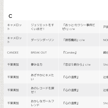
c
キャメロッ
ジュリエットをす
「おっと!セクシー事件だ
戸
ト
くい出せ！
ぜ!!」c/w
キャメロッ
ダーリンダーリン
「誘惑魔術」c/w
NO
ト
CANDEE
BREAK OUT
『Candee』
崎
千葉美加
夢みる力
「恋は５時から」c/w
Sho
あざやかにキメた
千葉美加
『心の温度』
辻
い
あのレコードを探
千葉美加
『心の温度』
辻
せ！
おかしなガールフ
千葉美加
『心の温度』
Sho
レンド