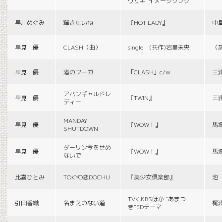
ウサギ”イメージソング
早川めぐみ
輝きたいね
『HOT LADY』
中
早見 優
CLASH（曲）
single (共作)岩里未央
（
早見 優
渚のフーガ
「CLASH」c/w
三
アバンギャルドレ
早見 優
『TWIN』
三
ディー
MANDAY
早見 優
『WOW！』
馬
SHUTDOWN
ダーリン今をせめ
早見 優
『WOW！』
馬
ないで
比嘉ひとみ
TOKYO恋DOCHU
『美少女倶楽部』
池
TVK,KBSほか “あまつ
引田香織
名まえのない道
梶
き”EDテーマ