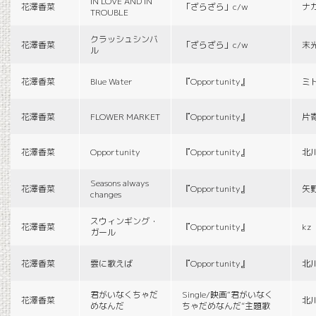
IN LOVE AND IN
花澤香菜
「ざらざら」c/w
ナ
TROUBLE
クラッシュシンバ
花澤香菜
「ざらざら」c/w
末
ル
花澤香菜
Blue Water
『Opportunity』
ミ
花澤香菜
FLOWER MARKET
『Opportunity』
片
花澤香菜
Opportunity
『Opportunity』
北
Seasons always
花澤香菜
『Opportunity』
矢
changes
スウィンギング・
花澤香菜
『Opportunity』
kz
ガール
花澤香菜
雲に歌えば
『Opportunity』
北
君がいなくちゃだ
Single/映画“君がいなく
花澤香菜
北
めなんだ
ちゃだめなんだ”主題歌