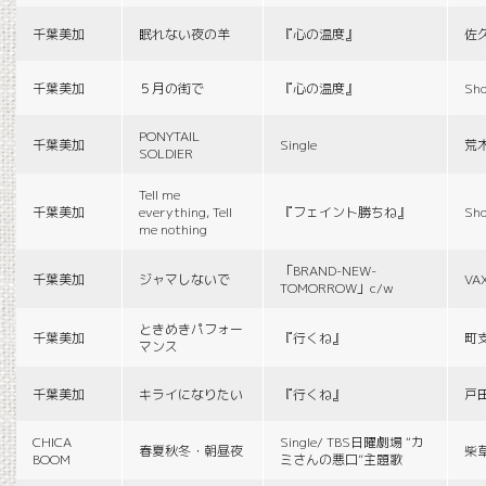
千葉美加
眠れない夜の羊
『心の温度』
佐
千葉美加
５月の街で
『心の温度』
Sho
PONYTAIL
千葉美加
Single
荒
SOLDIER
Tell me
千葉美加
everything, Tell
『フェイント勝ちね』
Sho
me nothing
「BRAND-NEW-
千葉美加
ジャマしないで
VA
TOMORROW」c/w
ときめきパフォー
千葉美加
『行くね』
町
マンス
千葉美加
キライになりたい
『行くね』
戸
CHICA
Single/ TBS日曜劇場 “カ
春夏秋冬・朝昼夜
柴
BOOM
ミさんの悪口”主題歌