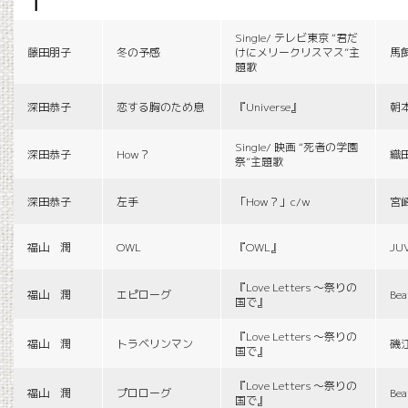
f
Single/ テレビ東京 “君だ
藤田朋子
冬の予感
けにメリークリスマス”主
馬
題歌
深田恭子
恋する胸のため息
『Universe』
朝
Single/ 映画 “死者の学園
深田恭子
How？
織
祭”主題歌
深田恭子
左手
「How？」c/w
宮
福山 潤
OWL
『OWL』
JU
『Love Letters 〜祭りの
福山 潤
エピローグ
Bea
国で』
『Love Letters 〜祭りの
福山 潤
トラベリンマン
磯
国で』
『Love Letters 〜祭りの
福山 潤
プロローグ
Bea
国で』