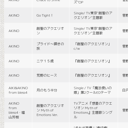
ズ”OP
Single/ TV東京“創聖のア
AKINO
Go Tight！
菅
クエリオン”主題歌
創聖のアクエリオ
Single/ TV東京“創聖のア
AKINO
菅
ン
クエリオン”主題歌
プライド〜嘆きの
「創聖のアクエリオン」
AKINO
菅
旅
c/w
AKINO
ニケ１５歳
『創聖のアクエリオン』
菅
AKINO
荒野のヒース
『創聖のアクエリオン』
菅
AIKI&AKINO
Single / TV「魔法使いの
月のもう半分
白
from bless4
嫁」第2クールEDテーマ
AKINO
TVアニメ『想星のアクエ
創聖のアクエリオ
from
リオン Myth of
ン Myth of
菅
bless4・福
Emotions』主題歌シング
Emotions Ver.
山芳樹
ル
“それが声優！”劇中劇