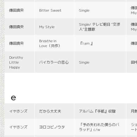
傳田
傳田真央
Bitter Sweet
Single
Miy
Single/ テレビ朝日 “交渉
傳田
傳田真央
My Style
人”主題歌
Miy
Breathe in
傳田真央
『I am 』
傳
Love（共作）
Dorothy
Little
バイカラーの恋心
Single
田
Happy
e
イヤホンズ
だから大丈夫
アルバム『手紙』収録
月
「予め失われた僕らのバ
シ
イヤホンズ
ヨロコビノウタ
ラッド」c/w
ー