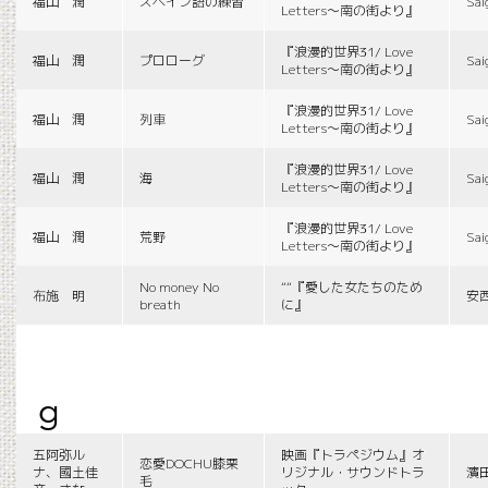
福山 潤
スペイン語の練習
Sai
Letters〜南の街より』
『浪漫的世界31/ Love
福山 潤
プロローグ
Sai
Letters〜南の街より』
『浪漫的世界31/ Love
福山 潤
列車
Sai
Letters〜南の街より』
『浪漫的世界31/ Love
福山 潤
海
Sai
Letters〜南の街より』
『浪漫的世界31/ Love
福山 潤
荒野
Sai
Letters〜南の街より』
No money No
““『愛した女たちのため
布施 明
安
breath
に』
g
五阿弥ル
映画『トラペジウム』オ
恋愛DOCHU膝栗
ナ、國土佳
リジナル・サウンドトラ
濱
毛