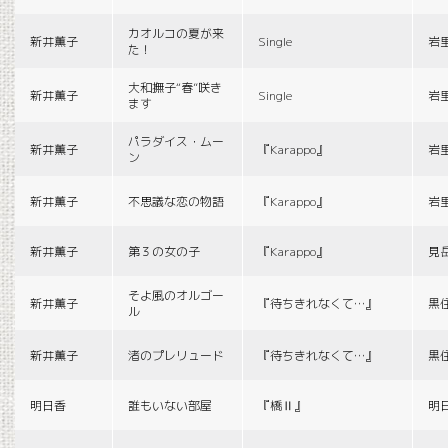
カオルコの夏が来
新井薫子
Single
岩
た！
大和撫子“春”咲き
新井薫子
Single
岩
ます
パラダイス・ムー
新井薫子
『Karappo』
岩
ン
新井薫子
不思議な恋の物語
『Karappo』
岩
新井薫子
第３の女の子
『Karappo』
見
そよ風のオルゴー
新井薫子
『待ちきれなくて…』
黒
ル
新井薫子
渚のプレリュード
『待ちきれなくて…』
黒
明日香
誰もいない部屋
『橋Ⅱ』
明