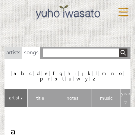
artists
songs
a
b
c
d
e
f
g
h
i
j
k
l
m
n
o
p
r
s
t
u
w
y
z
year
artist
title
notes
music
▼
▽
a