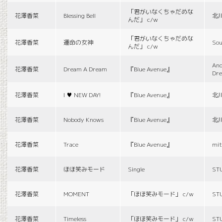
「君がいなくちゃだめな
花澤香菜
Blessing Bell
北
んだ」 c/w
「君がいなくちゃだめな
花澤香菜
運命の女神
Sou
んだ」 c/w
And
花澤香菜
Dream A Dream
『Blue Avenue』
Dr
花澤香菜
I ♥ NEW DAY!
『Blue Avenue』
北
花澤香菜
Nobody Knows
『Blue Avenue』
北
花澤香菜
Trace
『Blue Avenue』
mit
花澤香菜
ほほ笑みモード
Single
ST
花澤香菜
MOMENT
「ほほ笑みモード」 c/w
ST
花澤香菜
Timeless
「ほほ笑みモード」 c/w
ST