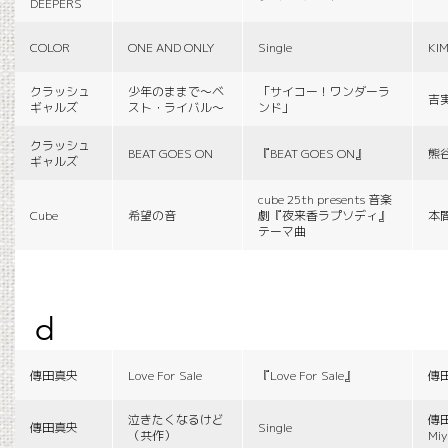
DEEPERS
COLOR
ONE AND ONLY
Single
KI
クラッシュ
少年のままで〜ベ
「サイコー！ワンダーラ
吉
ギャルズ
スト・ライバル〜
ンド」
クラッシュ
BEAT GOES ON
『BEAT GOES ON』
熊
ギャルズ
cube 25th presents 音楽
Cube
希望の音
劇『夜来香ラプソディ』
本
テーマ曲
d
傳田真央
Love For Sale
『Love For Sale』
傳
泣きたくなるけど
傳田
傳田真央
Single
（共作）
Miy