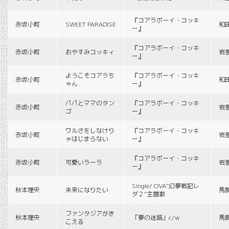
『コアラボーイ・コッキ
赤坂小町
SWEET PARADISE
和
ー』
『コアラボーイ・コッキ
赤坂小町
おやすみコッキィ
岩
ー』
ようこそコアラち
『コアラボーイ・コッキ
赤坂小町
和
ゃん
ー』
パパとママのタン
『コアラボーイ・コッキ
赤坂小町
岩
ゴ
ー』
ワルさをしなけり
『コアラボーイ・コッキ
赤坂小町
岩
ゃはじまらない
ー』
『コアラボーイ・コッキ
赤坂小町
可愛いラーラ
岩
ー』
Single/ OVA“幻夢戦記レ
秋本理央
未来になりたい
馬
ダ２”主題歌
ファンタジアがき
秋本理央
「夢の迷路」c/w
馬
こえる