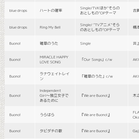
Single/TVKほか“そらの
blue drops
ハートの確率
古
おとしもの”OPテーマ
Single/ “TVアニメ“そら
blue drops
Ring My Bell
橋
のおとしもの”OPテーマ
Buono!
雑草のうた
Single
井
MIRACLE HAPPY
Buono!
「Our Songs」c/w
AK
LOVE SONG
ラナウェイトレイ
Buono!
「雑草のうた」c/w
AK
ン
Independent
Buono!
Girl〜独立女子で
『We are Buono!』
木
あるために
FLA
Buono!
うらはら
『We are Buono!』
Ok
Buono!
タビダチの歌
『We are Buono!』
Gaj