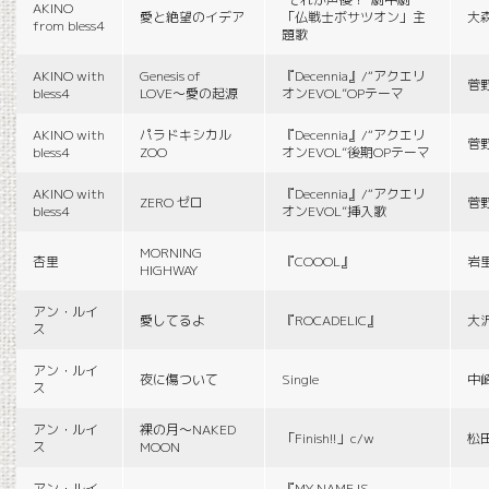
AKINO
愛と絶望のイデア
「仏戦士ボサツオン」主
大
from bless4
題歌
AKINO with
Genesis of
『Decennia』/“アクエリ
菅
bless4
LOVE〜愛の起源
オンEVOL”OPテーマ
AKINO with
パラドキシカル
『Decennia』/“アクエリ
菅
bless4
ZOO
オンEVOL”後期OPテーマ
AKINO with
『Decennia』/“アクエリ
ZERO ゼロ
菅
bless4
オンEVOL”挿入歌
MORNING
杏里
『COOOL』
岩
HIGHWAY
アン・ルイ
愛してるよ
『ROCADELIC』
大
ス
アン・ルイ
夜に傷ついて
Single
中
ス
アン・ルイ
裸の月〜NAKED
「Finish!!」c/w
松
ス
MOON
アン・ルイ
『MY NAME IS