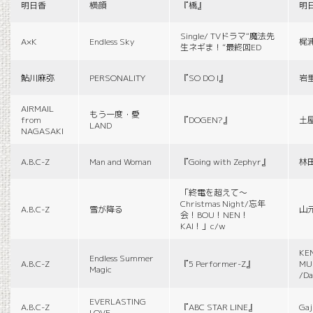
明日香
横顔
『橋』
明
Single/ TVドラマ“魔法先
A×K
Endless Sky
梶
生ネギま！”最終回ED
鮎川麻弥
PERSONALITY
『SO DO I』
岩
AIRMAIL
もう一度・愛
from
『DOGEN?』
土
LAND
NAGASAKI
A.B.C-Z
Man and Woman
『Going with Zephyr』
林
「終電を超えて～
Christmas Night/忘年
A.B.C-Z
雪が降る
山
会！BOU！NEN！
KAI！」c/w
KE
Endless Summer
A.B.C-Z
『5 Performer-Z』
MUS
Magic
/Da
EVERLASTING
A.B.C-Z
『ABC STAR LINE』
Gaj
LOVE