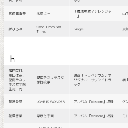
音、さな
ック
『魔法戦隊マジレンジャ
五條真由美
永遠に…
山
ー』
Good Times Bad
郷ひろみ
Single
真
Times
h
濱田菜月、
橋口佳奈、
映画『トラペジウム』オ
聖南テネリタス女
聖南テネリ
リジナル・サウンドトラ
横
学院校歌
タス女学院
ック
生徒一同
花澤香菜
LOVE IS WONDER
アルバム『blossom』収録
ケ
花澤香菜
草原と宇宙
アルバム『blossom』収録
ミ