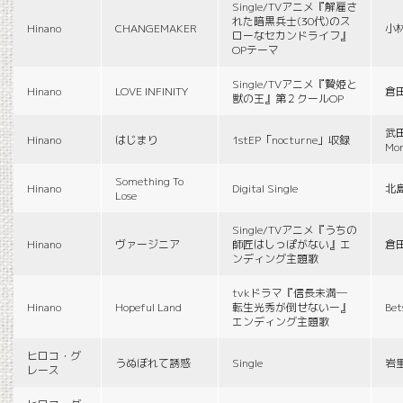
Single/TVアニメ『解雇さ
れた暗黒兵士(30代)のス
Hinano
CHANGEMAKER
小
ローなセカンドライフ』
OPテーマ
Single/TVアニメ『贄姫と
Hinano
LOVE INFINITY
倉
獣の王』第２クールOP
武田
Hinano
はじまり
1stEP「nocturne」収録
Mon
Something To
Hinano
Digital Single
北
Lose
Single/TVアニメ『うちの
Hinano
ヴァージニア
師匠はしっぽがない』エ
倉
ンディング主題歌
tvkドラマ『信長未満―
Hinano
Hopeful Land
転生光秀が倒せないー』
Be
エンディング主題歌
ヒロコ・グ
うぬぼれて誘惑
Single
岩
レース