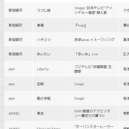
Single/ 日本テレビ“アイ
新垣結衣
うつし絵
ク
シテル〜海容”挿入歌
新垣結衣
巣箱
『hug』
葛
新垣結衣
ハチミツ
赤坂sacas イメージソング
島
新垣結衣
あいたい
「赤い糸」c/w
広
フジテレビ“非婚同盟”主
alan
Liberty
菊
題歌
alan
空唄
Single
菊
alan
風の手紙
Single
菊
OVA“創星のアクエリオ
AKINO
素足
菅
ン〜裏切りの翼”ED
“オーバンスターレーサー
AKINO
Chace to Shine
菅