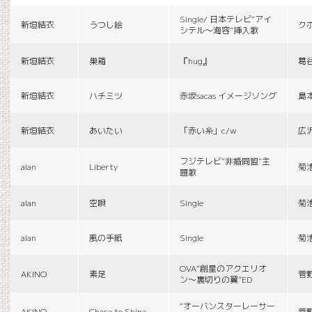
Single/ 日本テレビ“アイ
新垣結衣
うつし絵
ク
シテル〜海容”挿入歌
新垣結衣
巣箱
『hug』
葛
新垣結衣
ハチミツ
赤坂sacas イメージソング
島
新垣結衣
あいたい
「赤い糸」c/w
広
フジテレビ“非婚同盟”主
alan
Liberty
菊
題歌
alan
空唄
Single
菊
alan
風の手紙
Single
菊
OVA“創星のアクエリオ
AKINO
素足
菅
ン〜裏切りの翼”ED
“オーバンスターレーサー
AKINO
Chace to Shine
菅