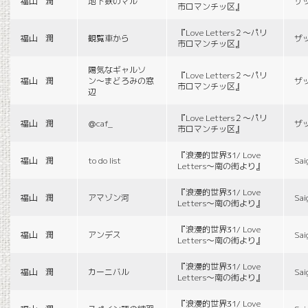
福山 潤
地下鉄のマル
ザ
市ロマンチッ区』
『Love Letters２〜パリ
福山 潤
観覧車から
ザ
市ロマンチッ区』
陽気なギャルソ
『Love Letters２〜パリ
福山 潤
ン〜まどろみの窓
ザ
市ロマンチッ区』
辺
『Love Letters２〜パリ
福山 潤
＠caf_
ザ
市ロマンチッ区』
『浪漫的世界31/ Love
福山 潤
to do list
Sai
Letters〜南の街より』
『浪漫的世界31/ Love
福山 潤
アマゾン河
Sai
Letters〜南の街より』
『浪漫的世界31/ Love
福山 潤
アンデス
Sai
Letters〜南の街より』
『浪漫的世界31/ Love
福山 潤
カーニバル
Sai
Letters〜南の街より』
『浪漫的世界31/ Love