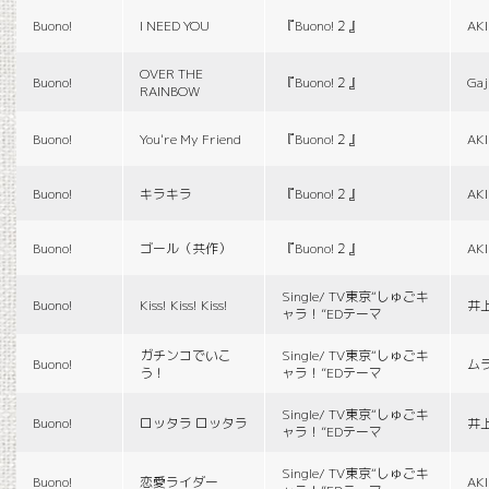
Buono!
I NEED YOU
『Buono!２』
AK
OVER THE
Buono!
『Buono!２』
Gaj
RAINBOW
Buono!
You're My Friend
『Buono!２』
AK
Buono!
キラキラ
『Buono!２』
AK
Buono!
ゴール（共作）
『Buono!２』
AK
Single/ TV東京“しゅごキ
Buono!
Kiss! Kiss! Kiss!
井
ャラ！”EDテーマ
ガチンコでいこ
Single/ TV東京“しゅごキ
Buono!
ム
う！
ャラ！”EDテーマ
Single/ TV東京“しゅごキ
Buono!
ロッタラ ロッタラ
井
ャラ！”EDテーマ
Single/ TV東京“しゅごキ
Buono!
恋愛ライダー
AK