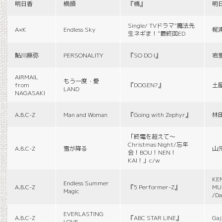
明日香
横顔
『橋』
明
Single/ TVドラマ“魔法先
A×K
Endless Sky
梶
生ネギま！”最終回ED
鮎川麻弥
PERSONALITY
『SO DO I』
岩
AIRMAIL
もう一度・愛
from
『DOGEN?』
土
LAND
NAGASAKI
A.B.C-Z
Man and Woman
『Going with Zephyr』
林
「終電を超えて～
Christmas Night/忘年
A.B.C-Z
雪が降る
山
会！BOU！NEN！
KAI！」c/w
KE
Endless Summer
A.B.C-Z
『5 Performer-Z』
MUS
Magic
/Da
EVERLASTING
A.B.C-Z
『ABC STAR LINE』
Gaj
LOVE