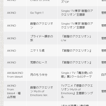
ズ”OP
Single/ TV東京“創聖のア
AKINO
Go Tight！
菅
クエリオン”主題歌
創聖のアクエリオ
Single/ TV東京“創聖のア
AKINO
菅
ン
クエリオン”主題歌
プライド〜嘆きの
「創聖のアクエリオン」
AKINO
菅
旅
c/w
AKINO
ニケ１５歳
『創聖のアクエリオン』
菅
AKINO
荒野のヒース
『創聖のアクエリオン』
菅
AIKI&AKINO
Single / TV「魔法使いの
月のもう半分
白
from bless4
嫁」第2クールEDテーマ
AKINO
TVアニメ『想星のアクエ
創聖のアクエリオ
from
リオン Myth of
ン Myth of
菅
bless4・福
Emotions』主題歌シング
Emotions Ver.
山芳樹
ル
“それが声優！”劇中劇