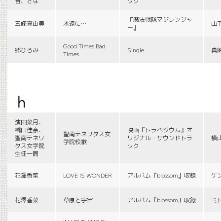
音、さな
ック
『魔法戦隊マジレンジャ
五條真由美
永遠に…
山
ー』
Good Times Bad
郷ひろみ
Single
真
Times
h
濱田菜月、
橋口佳奈、
映画『トラペジウム』オ
聖南テネリタス女
聖南テネリ
リジナル・サウンドトラ
横
学院校歌
タス女学院
ック
生徒一同
花澤香菜
LOVE IS WONDER
アルバム『blossom』収録
ケ
花澤香菜
草原と宇宙
アルバム『blossom』収録
ミ