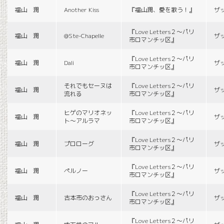
福山 潤
Another Kiss
『福山潤、愛を歌う！』
ザ
『Love Letters２〜パリ
福山 潤
@Ste-Chapelle
ザ
市ロマンチッ区』
『Love Letters２〜パリ
福山 潤
Dali
ザ
市ロマンチッ区』
それでもセーヌは
『Love Letters２〜パリ
福山 潤
ザ
流れる
市ロマンチッ区』
ヒゲのマリオネッ
『Love Letters２〜パリ
福山 潤
ザ
ト〜アルラマ
市ロマンチッ区』
『Love Letters２〜パリ
福山 潤
プロローグ
ザ
市ロマンチッ区』
『Love Letters２〜パリ
福山 潤
ペルノー
ザ
市ロマンチッ区』
『Love Letters２〜パリ
福山 潤
古本市のおっさん
ザ
市ロマンチッ区』
『Love Letters２〜パリ