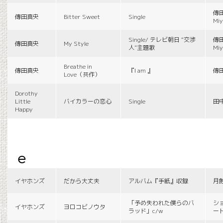
傳田
傳田真央
Bitter Sweet
Single
Miy
Single/ テレビ朝日 “交渉
傳田
傳田真央
My Style
人”主題歌
Miy
Breathe in
傳田真央
『I am 』
傳
Love（共作）
Dorothy
Little
バイカラーの恋心
Single
田
Happy
e
イヤホンズ
だから大丈夫
アルバム『手紙』収録
月
「予め失われた僕らのバ
シ
イヤホンズ
ヨロコビノウタ
ラッド」c/w
ー