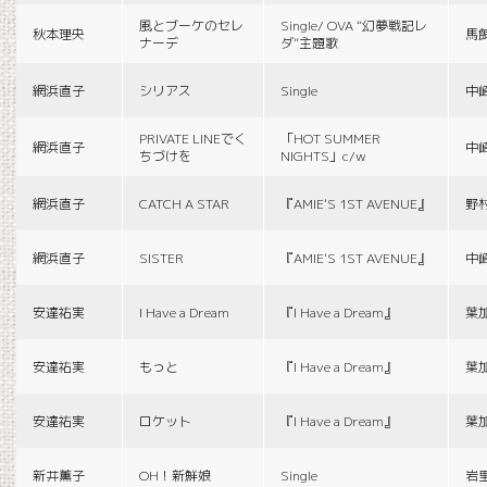
風とブーケのセレ
Single/ OVA “幻夢戦記レ
秋本理央
馬
ナーデ
ダ”主題歌
網浜直子
シリアス
Single
中
PRIVATE LINEでく
「HOT SUMMER
網浜直子
中
ちづけを
NIGHTS」c/w
網浜直子
CATCH A STAR
『AMIE'S 1ST AVENUE』
野
網浜直子
SISTER
『AMIE'S 1ST AVENUE』
中
安達祐実
I Have a Dream
『I Have a Dream』
葉
安達祐実
もっと
『I Have a Dream』
葉
安達祐実
ロケット
『I Have a Dream』
葉
新井薫子
OH！新鮮娘
Single
岩