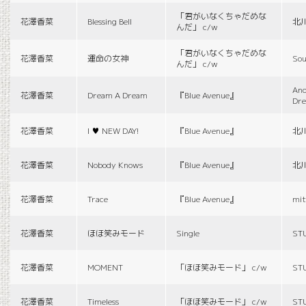
「君がいなくちゃだめな
花澤香菜
Blessing Bell
北
んだ」 c/w
「君がいなくちゃだめな
花澤香菜
運命の女神
Sou
んだ」 c/w
And
花澤香菜
Dream A Dream
『Blue Avenue』
Dr
花澤香菜
I ♥ NEW DAY!
『Blue Avenue』
北
花澤香菜
Nobody Knows
『Blue Avenue』
北
花澤香菜
Trace
『Blue Avenue』
mit
花澤香菜
ほほ笑みモード
Single
ST
花澤香菜
MOMENT
「ほほ笑みモード」 c/w
ST
花澤香菜
Timeless
「ほほ笑みモード」 c/w
ST