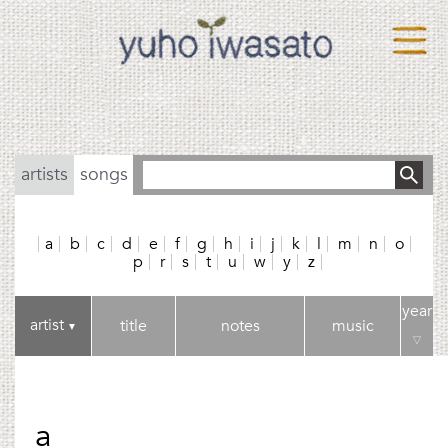
artists
songs
a
b
c
d
e
f
g
h
i
j
k
l
m
n
o
p
r
s
t
u
w
y
z
year
artist
title
notes
music
▼
▽
a