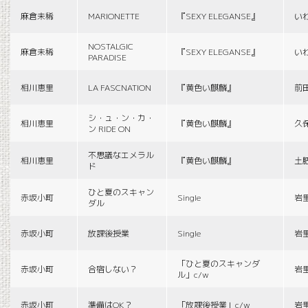
麻倉未稀
MARIONETTE
『SEXY ELEGANSE』
い
NOSTALGIC
麻倉未稀
『SEXY ELEGANSE』
い
PARADISE
相川恵里
LA FASCNATION
『黄色い麒麟』
前
シ・ュ・ン・カ・
相川恵里
『黄色い麒麟』
久
ン RIDE ON
不思議なエメラル
相川恵里
『黄色い麒麟』
土
ド
ひと夏のスキャン
赤坂小町
Single
岩
ダル
赤坂小町
放課後授業
Single
岩
「ひと夏のスキャンダ
赤坂小町
合宿しない？
岩
ル」c/w
赤坂小町
準備はOK？
「放課後授業」c/w
岩