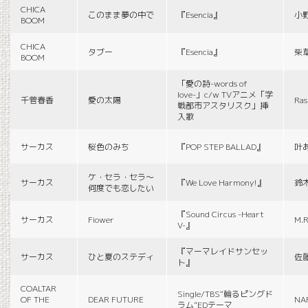
CHICA
このまま夢の中で
『Esencia』
小
BOOM
CHICA
タブー
『Esencia』
柴
BOOM
「愛の詩-words of
love-」c/w TVアニメ「学
千菅春香
愛の太陽
Ras
戦都市アスタリスク」挿
入歌
サーカス
桜色のみち
『POP STEP BALLAD』
叶
ケ・セラ・セラ〜
サーカス
『We Love Harmony!』
鈴
何度でも恋したい
『Sound Circus -Heart
サーカス
Fiower
M.R
V-』
『マーマレイドサンセッ
サーカス
ひと夏のステディ
佐
ト』
COALTAR
Single/TBS“輪るピングド
OF THE
DEAR FUTURE
NA
ラム”EDテーマ