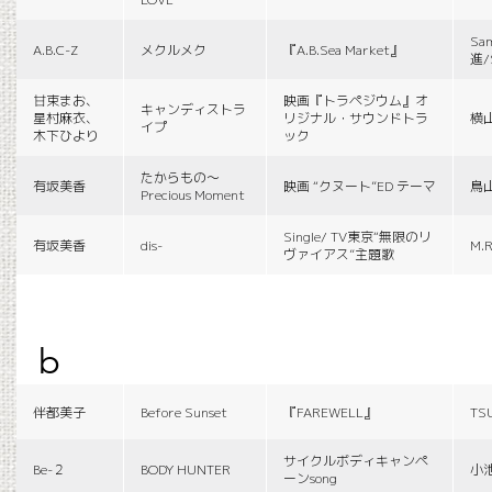
Sa
A.B.C-Z
メクルメク
『A.B.Sea Market』
進/
甘束まお、
映画『トラペジウム』オ
キャンディストラ
星村麻衣、
リジナル・サウンドトラ
横
イプ
木下ひより
ック
たからもの〜
有坂美香
映画 “クヌート”ED テーマ
鳥
Precious Moment
Single/ TV東京“無限のリ
有坂美香
dis-
M.R
ヴァイアス”主題歌
b
伴都美子
Before Sunset
『FAREWELL』
TS
サイクルボディキャンペ
Be-２
BODY HUNTER
小
ーンsong