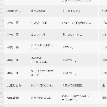
ウサギ”イメージソング
早川めぐみ
輝きたいね
『HOT LADY』
中
早見 優
CLASH（曲）
single (共作)岩里未央
（
早見 優
渚のフーガ
「CLASH」c/w
三
アバンギャルドレ
早見 優
『TWIN』
三
ディー
MANDAY
早見 優
『WOW！』
馬
SHUTDOWN
ダーリン今をせめ
早見 優
『WOW！』
馬
ないで
比嘉ひとみ
TOKYO恋DOCHU
『美少女倶楽部』
池
TVK,KBSほか “あまつ
引田香織
名まえのない道
梶
き”EDテーマ