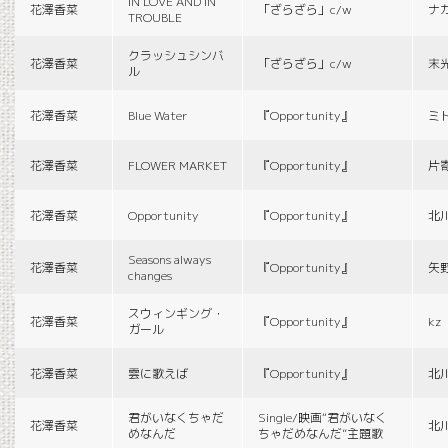
IN LOVE AND IN
花澤香菜
「ざらざら」c/w
ナ
TROUBLE
クラッシュシンバ
花澤香菜
「ざらざら」c/w
末
ル
花澤香菜
Blue Water
『Opportunity』
ミ
花澤香菜
FLOWER MARKET
『Opportunity』
片
花澤香菜
Opportunity
『Opportunity』
北
Seasons always
花澤香菜
『Opportunity』
矢
changes
スウィンギング・
花澤香菜
『Opportunity』
kz
ガール
花澤香菜
雲に歌えば
『Opportunity』
北
君がいなくちゃだ
Single/映画“君がいなく
花澤香菜
北
めなんだ
ちゃだめなんだ”主題歌