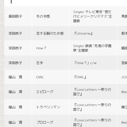
f
Single/ テレビ東京 “君だ
藤田朋子
冬の予感
けにメリークリスマス”主
馬
題歌
深田恭子
恋する胸のため息
『Universe』
朝
Single/ 映画 “死者の学園
深田恭子
How？
織
祭”主題歌
深田恭子
左手
「How？」c/w
宮
福山 潤
OWL
『OWL』
JU
『Love Letters 〜祭りの
福山 潤
エピローグ
Bea
国で』
『Love Letters 〜祭りの
福山 潤
トラベリンマン
磯
国で』
『Love Letters 〜祭りの
福山 潤
プロローグ
Bea
国で』