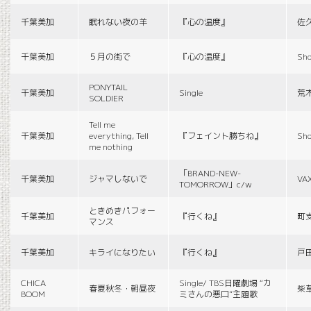
千葉美加
眠れない夜の羊
『心の温度』
佐
千葉美加
５月の街で
『心の温度』
Sho
PONYTAIL
千葉美加
Single
荒
SOLDIER
Tell me
千葉美加
everything, Tell
『フェイント勝ちね』
Sho
me nothing
「BRAND-NEW-
千葉美加
ジャマしないで
VA
TOMORROW」c/w
ときめきパフォー
千葉美加
『行くね』
町
マンス
千葉美加
キライになりたい
『行くね』
戸
CHICA
Single/ TBS日曜劇場 “カ
春夏秋冬・朝昼夜
柴
BOOM
ミさんの悪口”主題歌