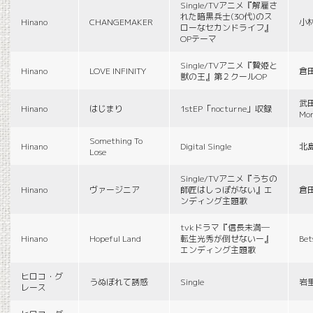
Single/TVアニメ『解雇さ
れた暗黒兵士(30代)のス
Hinano
CHANGEMAKER
小
ローなセカンドライフ』
OPテーマ
Single/TVアニメ『贄姫と
Hinano
LOVE INFINITY
倉
獣の王』第２クールOP
武田
Hinano
はじまり
1stEP「nocturne」収録
Mon
Something To
Hinano
Digital Single
北
Lose
Single/TVアニメ『うちの
Hinano
ヴァージニア
師匠はしっぽがない』エ
倉
ンディング主題歌
tvkドラマ『信長未満―
Hinano
Hopeful Land
転生光秀が倒せないー』
Be
エンディング主題歌
ヒロコ・グ
うぬぼれて誘惑
Single
岩
レース