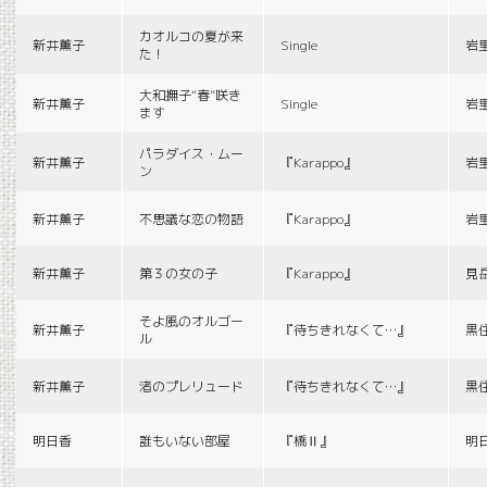
カオルコの夏が来
新井薫子
Single
岩
た！
大和撫子“春”咲き
新井薫子
Single
岩
ます
パラダイス・ムー
新井薫子
『Karappo』
岩
ン
新井薫子
不思議な恋の物語
『Karappo』
岩
新井薫子
第３の女の子
『Karappo』
見
そよ風のオルゴー
新井薫子
『待ちきれなくて…』
黒
ル
新井薫子
渚のプレリュード
『待ちきれなくて…』
黒
明日香
誰もいない部屋
『橋Ⅱ』
明