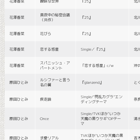
花澤香菜
曖昧な世界
『25』
北
真夜中の秘密会議
花澤香菜
『25』
北
（共作）
花澤香菜
花びら
『25』
北
花澤香菜
恋する惑星
Single／『25』
北
スパニッシュ・ア
花澤香菜
「恋する惑星」c/w
沖
パートメント
ルシファーと言う
原田ひとみ
『glanzend』
と
名の翼
Single/“閃乱カグラ”エン
原田ひとみ
疾走論
奈
ディングテーマ
Single/TVKほか“いつか
原田ひとみ
Once
天魔の黒ウサギ”OPテー
清
マ
TVKほか“いつか天魔の黒
原田ひとみ
求愛リアル
吉