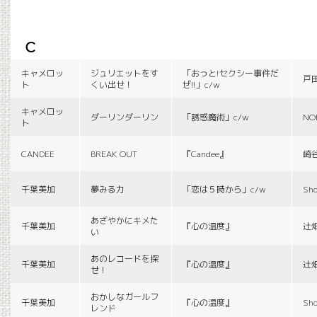
c
キャメロッ
ジュリエットをす
「おっと!セクシー事件だ
戸
ト
くい出せ！
ぜ!!」c/w
キャメロッ
ダーリンダーリン
「誘惑魔術」c/w
NO
ト
CANDEE
BREAK OUT
『Candee』
崎
千葉美加
夢みる力
「恋は５時から」c/w
Sho
あざやかにキメた
千葉美加
『心の温度』
辻
い
あのレコードを探
千葉美加
『心の温度』
辻
せ！
おかしなガールフ
千葉美加
『心の温度』
Sho
レンド