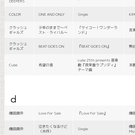
DEEPERS
COLOR
ONE AND ONLY
Single
KI
クラッシュ
少年のままで〜ベ
「サイコー！ワンダーラ
吉
ギャルズ
スト・ライバル〜
ンド」
クラッシュ
BEAT GOES ON
『BEAT GOES ON』
熊
ギャルズ
cube 25th presents 音楽
Cube
希望の音
劇『夜来香ラプソディ』
本
テーマ曲
d
傳田真央
Love For Sale
『Love For Sale』
傳
泣きたくなるけど
傳田
傳田真央
Single
（共作）
Miy