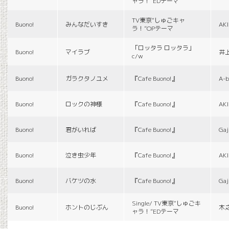
ャラ！”EDテーマ
TV東京“しゅごキャ
Buono!
みんなだいすき
AK
ラ！”OPテーマ
「ロッタラ ロッタラ」
Buono!
マイラブ
井
c/w
Buono!
ガラクタノユメ
『Cafe Buono!』
A-b
Buono!
ロックの神様
『Cafe Buono!』
AK
Buono!
君がいれば
『Cafe Buono!』
Gaj
Buono!
泣き虫少年
『Cafe Buono!』
AK
Buono!
バケツの水
『Cafe Buono!』
Gaj
Single/ TV東京“しゅごキ
Buono!
ホントのじぶん
木
ャラ！”EDテーマ