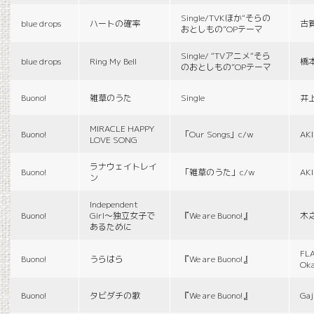
Single/TVKほか“そらの
blue drops
ハートの確率
古
おとしもの”OPテーマ
Single/ “TVアニメ“そら
blue drops
Ring My Bell
橋
のおとしもの”OPテーマ
Buono!
雑草のうた
Single
井
MIRACLE HAPPY
Buono!
「Our Songs」c/w
AK
LOVE SONG
ラナウェイトレイ
Buono!
「雑草のうた」c/w
AK
ン
Independent
Buono!
Girl〜独立女子で
『We are Buono!』
木
あるために
FLA
Buono!
うらはら
『We are Buono!』
Ok
Buono!
タビダチの歌
『We are Buono!』
Gaj