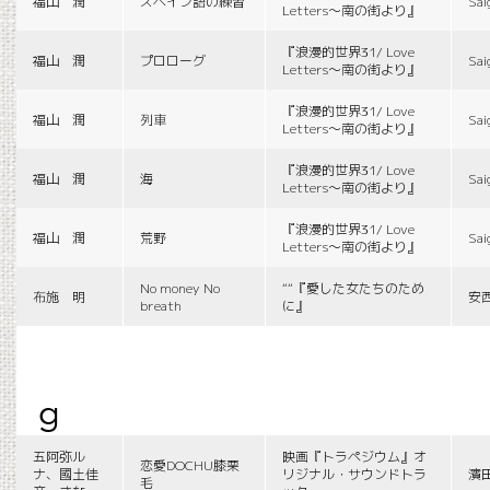
福山 潤
スペイン語の練習
Sai
Letters〜南の街より』
『浪漫的世界31/ Love
福山 潤
プロローグ
Sai
Letters〜南の街より』
『浪漫的世界31/ Love
福山 潤
列車
Sai
Letters〜南の街より』
『浪漫的世界31/ Love
福山 潤
海
Sai
Letters〜南の街より』
『浪漫的世界31/ Love
福山 潤
荒野
Sai
Letters〜南の街より』
No money No
““『愛した女たちのため
布施 明
安
breath
に』
g
五阿弥ル
映画『トラペジウム』オ
恋愛DOCHU膝栗
ナ、國土佳
リジナル・サウンドトラ
濱
毛