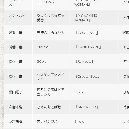
FEED BACK
AN
ス
WOMAN』
アン・ルイ
愛してくれる女を
『MY NAME IS
松
ス
愛せ
WOMAN』
浅香 唯
天使のようなヤツ
『CONTRAST』
和
浅香 唯
CRY ON
『CANDID GIRL』
井
浅香 唯
GOAL
『Rainbow』
井
あぶないサタディ
浅香 唯
『Crystal Eyes』
馬
ナイト
夜明けの雨はピア
相田翔子
Single
羽
ニッシモ
麻倉未稀
ごめんあそばせ
『SNOWBIRD』
筒
麻倉未稀
黒いパンプス
Single
い