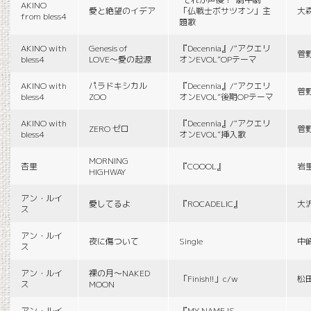
AKINO
愛と絶望のイデア
「仏戦士ボサツオン」主
大
from bless4
題歌
AKINO with
Genesis of
『Decennia』/“アクエリ
菅
bless4
LOVE〜愛の起源
オンEVOL”OPテーマ
AKINO with
パラドキシカル
『Decennia』/“アクエリ
菅
bless4
ZOO
オンEVOL”後期OPテーマ
AKINO with
『Decennia』/“アクエリ
ZERO ゼロ
菅
bless4
オンEVOL”挿入歌
MORNING
杏里
『COOOL』
岩
HIGHWAY
アン・ルイ
愛してるよ
『ROCADELIC』
大
ス
アン・ルイ
夜に傷ついて
Single
中
ス
アン・ルイ
裸の月〜NAKED
「Finish!!」c/w
松
ス
MOON
アン・ルイ
『MY NAME IS