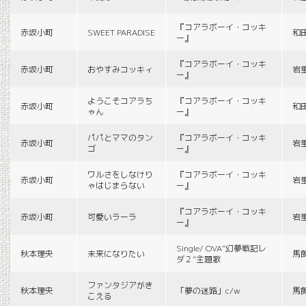
『コアラボーイ・コッキ
赤坂小町
SWEET PARADISE
和
ー』
『コアラボーイ・コッキ
赤坂小町
おやすみコッキィ
岩
ー』
ようこそコアラち
『コアラボーイ・コッキ
赤坂小町
和
ゃん
ー』
パパとママのタン
『コアラボーイ・コッキ
赤坂小町
岩
ゴ
ー』
ワルさをしなけり
『コアラボーイ・コッキ
赤坂小町
岩
ゃはじまらない
ー』
『コアラボーイ・コッキ
赤坂小町
可愛いラーラ
岩
ー』
Single/ OVA“幻夢戦記レ
秋本理央
未来になりたい
馬
ダ２”主題歌
ファンタジアがき
秋本理央
「夢の迷路」c/w
馬
こえる