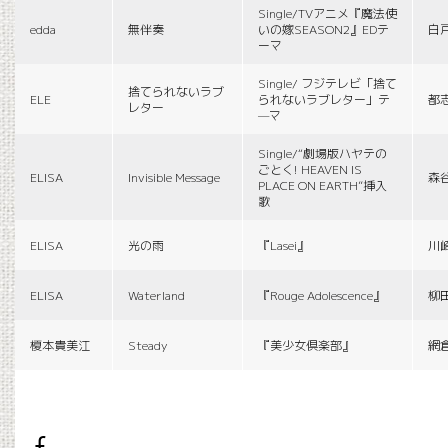
Single/TVアニメ『魔法使
edda
無伴奏
いの嫁SEASON2』EDテ
白
ーマ
Single/ フジテレビ「捨て
捨てられないラブ
ELE
られないラブレター」テ
都
レター
—マ
Single/“劇場版ハヤテの
ごとく! HEAVEN IS
ELISA
Invisible Message
森
PLACE ON EARTH”挿入
歌
ELISA
光の雨
『Lasei』
川
ELISA
Waterland
『Rouge Adolescence』
柳
榎本貴美江
Steady
『美少女倶楽部』
網