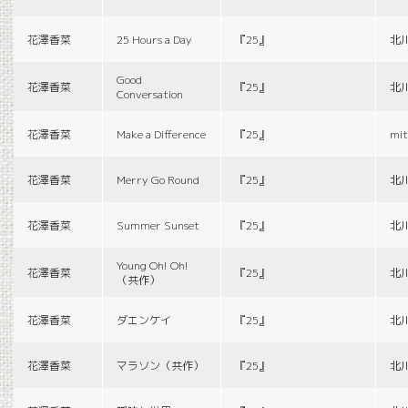
花澤香菜
25 Hours a Day
『25』
北
Good
花澤香菜
『25』
北
Conversation
花澤香菜
Make a Difference
『25』
mit
花澤香菜
Merry Go Round
『25』
北
花澤香菜
Summer Sunset
『25』
北
Young Oh! Oh!
花澤香菜
『25』
北
（共作）
花澤香菜
ダエンケイ
『25』
北
花澤香菜
マラソン（共作）
『25』
北