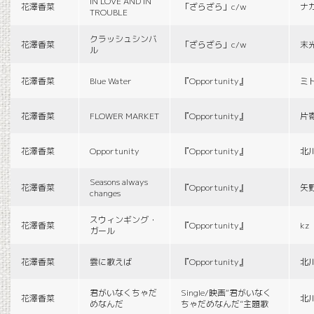
IN LOVE AND IN
花澤香菜
「ざらざら」c/w
ナ
TROUBLE
クラッシュシンバ
花澤香菜
「ざらざら」c/w
末
ル
花澤香菜
Blue Water
『Opportunity』
ミ
花澤香菜
FLOWER MARKET
『Opportunity』
片
花澤香菜
Opportunity
『Opportunity』
北
Seasons always
花澤香菜
『Opportunity』
矢
changes
スウィンギング・
花澤香菜
『Opportunity』
kz
ガール
花澤香菜
雲に歌えば
『Opportunity』
北
君がいなくちゃだ
Single/映画“君がいなく
花澤香菜
北
めなんだ
ちゃだめなんだ”主題歌