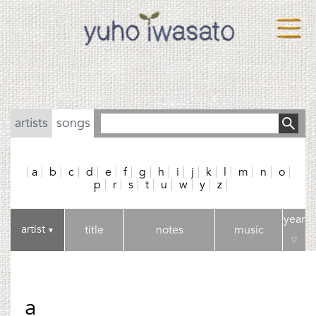
artists
songs
a
b
c
d
e
f
g
h
i
j
k
l
m
n
o
p
r
s
t
u
w
y
z
year
artist
title
notes
music
▼
▽
a