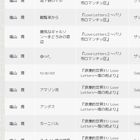
福山 潤
地下鉄のマル
ザ
市ロマンチッ区』
『Love Letters２〜パリ
福山 潤
観覧車から
ザ
市ロマンチッ区』
陽気なギャルソ
『Love Letters２〜パリ
福山 潤
ン〜まどろみの窓
ザ
市ロマンチッ区』
辺
『Love Letters２〜パリ
福山 潤
＠caf_
ザ
市ロマンチッ区』
『浪漫的世界31/ Love
福山 潤
to do list
Sai
Letters〜南の街より』
『浪漫的世界31/ Love
福山 潤
アマゾン河
Sai
Letters〜南の街より』
『浪漫的世界31/ Love
福山 潤
アンデス
Sai
Letters〜南の街より』
『浪漫的世界31/ Love
福山 潤
カーニバル
Sai
Letters〜南の街より』
『浪漫的世界31/ Love