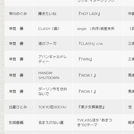
ウサギ”イメージソング
早川めぐみ
輝きたいね
『HOT LADY』
中
早見 優
CLASH（曲）
single (共作)岩里未央
（
早見 優
渚のフーガ
「CLASH」c/w
三
アバンギャルドレ
早見 優
『TWIN』
三
ディー
MANDAY
早見 優
『WOW！』
馬
SHUTDOWN
ダーリン今をせめ
早見 優
『WOW！』
馬
ないで
比嘉ひとみ
TOKYO恋DOCHU
『美少女倶楽部』
池
TVK,KBSほか “あまつ
引田香織
名まえのない道
梶
き”EDテーマ