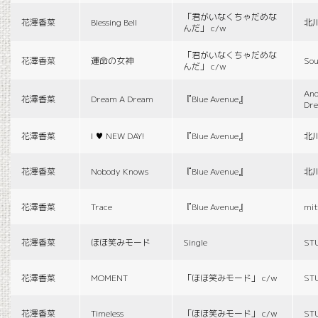
「君がいなくちゃだめな
花澤香菜
Blessing Bell
北
んだ」 c/w
「君がいなくちゃだめな
花澤香菜
運命の女神
Sou
んだ」 c/w
And
花澤香菜
Dream A Dream
『Blue Avenue』
Dr
花澤香菜
I ♥ NEW DAY!
『Blue Avenue』
北
花澤香菜
Nobody Knows
『Blue Avenue』
北
花澤香菜
Trace
『Blue Avenue』
mit
花澤香菜
ほほ笑みモード
Single
ST
花澤香菜
MOMENT
「ほほ笑みモード」 c/w
ST
花澤香菜
Timeless
「ほほ笑みモード」 c/w
ST