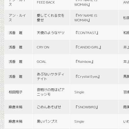
FEED BACK
AN
ス
WOMAN』
アン・ルイ
愛してくれる女を
『MY NAME IS
松
ス
愛せ
WOMAN』
浅香 唯
天使のようなヤツ
『CONTRAST』
和
浅香 唯
CRY ON
『CANDID GIRL』
井
浅香 唯
GOAL
『Rainbow』
井
あぶないサタディ
浅香 唯
『Crystal Eyes』
馬
ナイト
夜明けの雨はピア
相田翔子
Single
羽
ニッシモ
麻倉未稀
ごめんあそばせ
『SNOWBIRD』
筒
麻倉未稀
黒いパンプス
Single
い