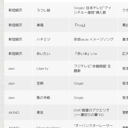
Single/ 日本テレビ“アイ
新垣結衣
うつし絵
ク
シテル〜海容”挿入歌
新垣結衣
巣箱
『hug』
葛
新垣結衣
ハチミツ
赤坂sacas イメージソング
島
新垣結衣
あいたい
「赤い糸」c/w
広
フジテレビ“非婚同盟”主
alan
Liberty
菊
題歌
alan
空唄
Single
菊
alan
風の手紙
Single
菊
OVA“創星のアクエリオ
AKINO
素足
菅
ン〜裏切りの翼”ED
“オーバンスターレーサー
AKINO
Chace to Shine
菅