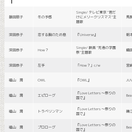
f
Single/ テレビ東京 “君だ
藤田朋子
冬の予感
けにメリークリスマス”主
馬
題歌
深田恭子
恋する胸のため息
『Universe』
朝
Single/ 映画 “死者の学園
深田恭子
How？
織
祭”主題歌
深田恭子
左手
「How？」c/w
宮
福山 潤
OWL
『OWL』
JU
『Love Letters 〜祭りの
福山 潤
エピローグ
Bea
国で』
『Love Letters 〜祭りの
福山 潤
トラベリンマン
磯
国で』
『Love Letters 〜祭りの
福山 潤
プロローグ
Bea
国で』