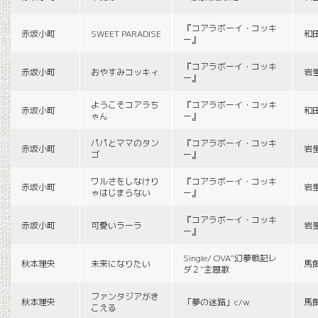
『コアラボーイ・コッキ
赤坂小町
SWEET PARADISE
和
ー』
『コアラボーイ・コッキ
赤坂小町
おやすみコッキィ
岩
ー』
ようこそコアラち
『コアラボーイ・コッキ
赤坂小町
和
ゃん
ー』
パパとママのタン
『コアラボーイ・コッキ
赤坂小町
岩
ゴ
ー』
ワルさをしなけり
『コアラボーイ・コッキ
赤坂小町
岩
ゃはじまらない
ー』
『コアラボーイ・コッキ
赤坂小町
可愛いラーラ
岩
ー』
Single/ OVA“幻夢戦記レ
秋本理央
未来になりたい
馬
ダ２”主題歌
ファンタジアがき
秋本理央
「夢の迷路」c/w
馬
こえる