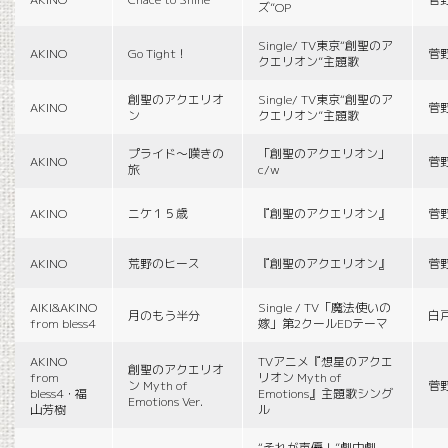
ズ”OP
Single/ TV東京“創聖のア
AKINO
Go Tight！
菅
クエリオン”主題歌
創聖のアクエリオ
Single/ TV東京“創聖のア
AKINO
菅
ン
クエリオン”主題歌
プライド〜嘆きの
「創聖のアクエリオン」
AKINO
菅
旅
c/w
AKINO
ニケ１５歳
『創聖のアクエリオン』
菅
AKINO
荒野のヒース
『創聖のアクエリオン』
菅
AIKI&AKINO
Single / TV「魔法使いの
月のもう半分
白
from bless4
嫁」第2クールEDテーマ
AKINO
TVアニメ『想星のアクエ
創聖のアクエリオ
from
リオン Myth of
ン Myth of
菅
bless4・福
Emotions』主題歌シング
Emotions Ver.
山芳樹
ル
“それが声優！”劇中劇