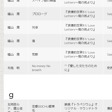
福山 潤
スペイン語の練習
Sai
Letters〜南の街より』
『浪漫的世界31/ Love
福山 潤
プロローグ
Sai
Letters〜南の街より』
『浪漫的世界31/ Love
福山 潤
列車
Sai
Letters〜南の街より』
『浪漫的世界31/ Love
福山 潤
海
Sai
Letters〜南の街より』
『浪漫的世界31/ Love
福山 潤
荒野
Sai
Letters〜南の街より』
No money No
““『愛した女たちのため
布施 明
安
breath
に』
g
五阿弥ル
映画『トラペジウム』オ
恋愛DOCHU膝栗
ナ、國土佳
リジナル・サウンドトラ
濱
毛