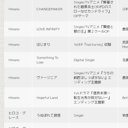
Single/TVアニメ『解雇さ
れた暗黒兵士(30代)のス
Hinano
CHANGEMAKER
小
ローなセカンドライフ』
OPテーマ
Single/TVアニメ『贄姫と
Hinano
LOVE INFINITY
倉
獣の王』第２クールOP
武田
Hinano
はじまり
1stEP「nocturne」収録
Mon
Something To
Hinano
Digital Single
北
Lose
Single/TVアニメ『うちの
Hinano
ヴァージニア
師匠はしっぽがない』エ
倉
ンディング主題歌
tvkドラマ『信長未満―
Hinano
Hopeful Land
転生光秀が倒せないー』
Be
エンディング主題歌
ヒロコ・グ
うぬぼれて誘惑
Single
岩
レース