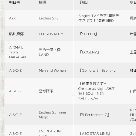
明日香
横顔
『橋』
明
Single/ TVドラマ“魔法先
A×K
Endless Sky
梶
生ネギま！”最終回ED
鮎川麻弥
PERSONALITY
『SO DO I』
岩
AIRMAIL
もう一度・愛
from
『DOGEN?』
土
LAND
NAGASAKI
A.B.C-Z
Man and Woman
『Going with Zephyr』
林
「終電を超えて～
Christmas Night/忘年
A.B.C-Z
雪が降る
山
会！BOU！NEN！
KAI！」c/w
KE
Endless Summer
A.B.C-Z
『5 Performer-Z』
MUS
Magic
/Da
EVERLASTING
A.B.C-Z
『ABC STAR LINE』
Gaj
LOVE