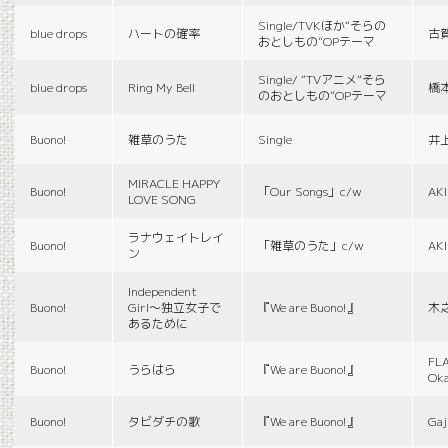
Single/TVKほか“そらの
blue drops
ハートの確率
古
おとしもの”OPテーマ
Single/ “TVアニメ“そら
blue drops
Ring My Bell
橋
のおとしもの”OPテーマ
Buono!
雑草のうた
Single
井
MIRACLE HAPPY
Buono!
「Our Songs」c/w
AK
LOVE SONG
ラナウェイトレイ
Buono!
「雑草のうた」c/w
AK
ン
Independent
Buono!
Girl〜独立女子で
『We are Buono!』
木
あるために
FLA
Buono!
うらはら
『We are Buono!』
Ok
Buono!
タビダチの歌
『We are Buono!』
Gaj