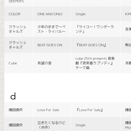
DEEPERS
COLOR
ONE AND ONLY
Single
KI
クラッシュ
少年のままで〜ベ
「サイコー！ワンダーラ
吉
ギャルズ
スト・ライバル〜
ンド」
クラッシュ
BEAT GOES ON
『BEAT GOES ON』
熊
ギャルズ
cube 25th presents 音楽
Cube
希望の音
劇『夜来香ラプソディ』
本
テーマ曲
d
傳田真央
Love For Sale
『Love For Sale』
傳
泣きたくなるけど
傳田
傳田真央
Single
（共作）
Miy