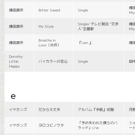
傳田
傳田真央
Bitter Sweet
Single
Miy
Single/ テレビ朝日 “交渉
傳田
傳田真央
My Style
人”主題歌
Miy
Breathe in
傳田真央
『I am 』
傳
Love（共作）
Dorothy
Little
バイカラーの恋心
Single
田
Happy
e
イヤホンズ
だから大丈夫
アルバム『手紙』収録
月
「予め失われた僕らのバ
シ
イヤホンズ
ヨロコビノウタ
ラッド」c/w
ー