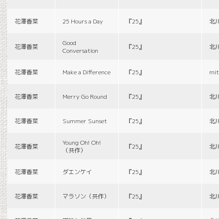
花澤香菜
25 Hours a Day
『25』
北
Good
花澤香菜
『25』
北
Conversation
花澤香菜
Make a Difference
『25』
mit
花澤香菜
Merry Go Round
『25』
北
花澤香菜
Summer Sunset
『25』
北
Young Oh! Oh!
花澤香菜
『25』
北
（共作）
花澤香菜
ダエンケイ
『25』
北
花澤香菜
マラソン（共作）
『25』
北