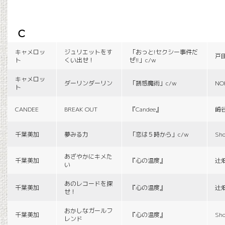
c
キャメロッ
ジュリエットをす
「おっと!セクシー事件だ
戸
ト
くい出せ！
ぜ!!」c/w
キャメロッ
ダーリンダーリン
「誘惑魔術」c/w
NO
ト
CANDEE
BREAK OUT
『Candee』
崎
千葉美加
夢みる力
「恋は５時から」c/w
Sho
あざやかにキメた
千葉美加
『心の温度』
辻
い
あのレコードを探
千葉美加
『心の温度』
辻
せ！
おかしなガールフ
千葉美加
『心の温度』
Sho
レンド