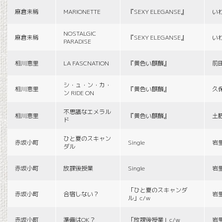
麻倉未稀
MARIONETTE
『SEXY ELEGANSE』
い
NOSTALGIC
麻倉未稀
『SEXY ELEGANSE』
い
PARADISE
相川恵里
LA FASCNATION
『黄色い麒麟』
前
シ・ュ・ン・カ・
相川恵里
『黄色い麒麟』
久
ン RIDE ON
不思議なエメラル
相川恵里
『黄色い麒麟』
土
ド
ひと夏のスキャン
赤坂小町
Single
岩
ダル
赤坂小町
放課後授業
Single
岩
「ひと夏のスキャンダ
赤坂小町
合宿しない？
岩
ル」c/w
赤坂小町
準備はOK？
「放課後授業」c/w
岩