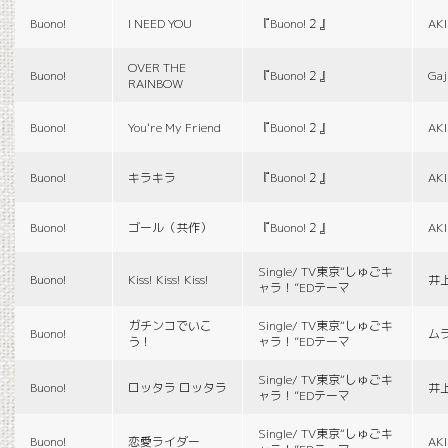
Buono!
I NEED YOU
『Buono!２』
AK
OVER THE
Buono!
『Buono!２』
Gaj
RAINBOW
Buono!
You're My Friend
『Buono!２』
AK
Buono!
キラキラ
『Buono!２』
AK
Buono!
ゴール（共作）
『Buono!２』
AK
Single/ TV東京“しゅごキ
Buono!
Kiss! Kiss! Kiss!
井
ャラ！”EDテーマ
ガチンコでいこ
Single/ TV東京“しゅごキ
Buono!
ム
う！
ャラ！”EDテーマ
Single/ TV東京“しゅごキ
Buono!
ロッタラ ロッタラ
井
ャラ！”EDテーマ
Single/ TV東京“しゅごキ
Buono!
恋愛ライダー
AK