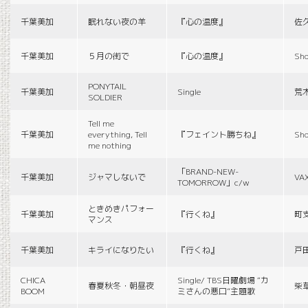
千葉美加
眠れない夜の羊
『心の温度』
佐
千葉美加
５月の街で
『心の温度』
Sho
PONYTAIL
千葉美加
Single
荒
SOLDIER
Tell me
千葉美加
everything, Tell
『フェイント勝ちね』
Sho
me nothing
「BRAND-NEW-
千葉美加
ジャマしないで
VA
TOMORROW」c/w
ときめきパフォー
千葉美加
『行くね』
町
マンス
千葉美加
キライになりたい
『行くね』
戸
CHICA
Single/ TBS日曜劇場 “カ
春夏秋冬・朝昼夜
柴
BOOM
ミさんの悪口”主題歌