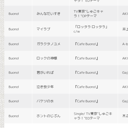
ャラ！”EDテーマ
TV東京“しゅごキャ
Buono!
みんなだいすき
AK
ラ！”OPテーマ
「ロッタラ ロッタラ」
Buono!
マイラブ
井
c/w
Buono!
ガラクタノユメ
『Cafe Buono!』
A-b
Buono!
ロックの神様
『Cafe Buono!』
AK
Buono!
君がいれば
『Cafe Buono!』
Gaj
Buono!
泣き虫少年
『Cafe Buono!』
AK
Buono!
バケツの水
『Cafe Buono!』
Gaj
Single/ TV東京“しゅごキ
Buono!
ホントのじぶん
木
ャラ！”EDテーマ