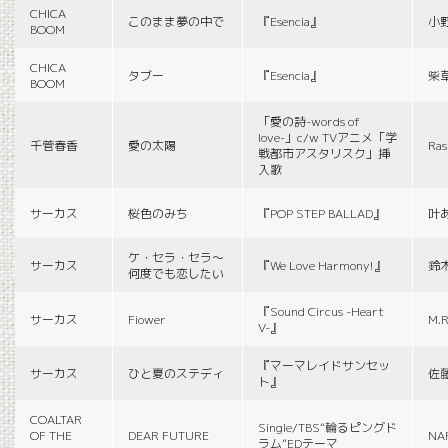
CHICA
このまま夢の中で
『Esencia』
小
BOOM
CHICA
タブー
『Esencia』
柴
BOOM
「愛の詩-words of
love-」c/w TVアニメ「学
千菅春香
愛の太陽
Ras
戦都市アスタリスク」挿
入歌
サーカス
桜色のみち
『POP STEP BALLAD』
叶
ケ・セラ・セラ〜
サーカス
『We Love Harmony!』
鈴
何度でも恋したい
『Sound Circus -Heart
サーカス
Fiower
M.R
V-』
『マーマレイドサンセッ
サーカス
ひと夏のステディ
佐
ト』
COALTAR
Single/TBS“輪るピングド
OF THE
DEAR FUTURE
NA
ラム”EDテーマ