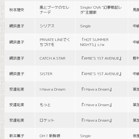
風とブーケのセレ
Single/ OVA “幻夢戦記レ
秋本理央
馬
ナーデ
ダ”主題歌
網浜直子
シリアス
Single
中
PRIVATE LINEでく
「HOT SUMMER
網浜直子
中
ちづけを
NIGHTS」c/w
網浜直子
CATCH A STAR
『AMIE'S 1ST AVENUE』
野
網浜直子
SISTER
『AMIE'S 1ST AVENUE』
中
安達祐実
I Have a Dream
『I Have a Dream』
葉
安達祐実
もっと
『I Have a Dream』
葉
安達祐実
ロケット
『I Have a Dream』
葉
新井薫子
OH！新鮮娘
Single
岩