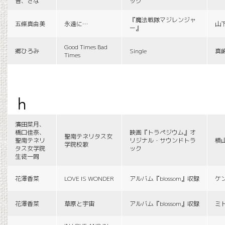
音、さな
ック
『魔法戦隊マジレンジャ
五條真由美
永遠に…
山
ー』
Good Times Bad
郷ひろみ
Single
真
Times
h
濱田菜月、
橋口佳奈、
映画『トラペジウム』オ
聖南テネリタス女
聖南テネリ
リジナル・サウンドトラ
横
学院校歌
タス女学院
ック
生徒一同
花澤香菜
LOVE IS WONDER
アルバム『blossom』収録
ケ
花澤香菜
草原と宇宙
アルバム『blossom』収録
ミ