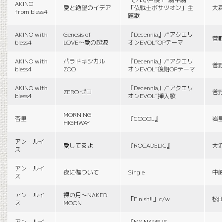
AKINO
愛と絶望のイデア
「仏戦士ボサツオン」主
大
from bless4
題歌
AKINO with
Genesis of
『Decennia』/“アクエリ
菅
bless4
LOVE〜愛の起源
オンEVOL”OPテーマ
AKINO with
パラドキシカル
『Decennia』/“アクエリ
菅
bless4
ZOO
オンEVOL”後期OPテーマ
AKINO with
『Decennia』/“アクエリ
ZERO ゼロ
菅
bless4
オンEVOL”挿入歌
MORNING
杏里
『COOOL』
岩
HIGHWAY
アン・ルイ
愛してるよ
『ROCADELIC』
大
ス
アン・ルイ
夜に傷ついて
Single
中
ス
アン・ルイ
裸の月〜NAKED
「Finish!!」c/w
松
ス
MOON
アン・ルイ
『MY NAME IS