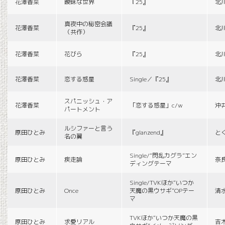
花澤香菜
曖昧な世界
『25』
北
真夜中の秘密会議
花澤香菜
『25』
北
（共作）
花澤香菜
花びら
『25』
北
花澤香菜
恋する惑星
Single／『25』
北
スパニッシュ・ア
花澤香菜
「恋する惑星」c/w
沖
パートメント
ルシファーと言う
原田ひとみ
『glanzend』
と
名の翼
Single/“閃乱カグラ”エン
原田ひとみ
疾走論
奈
ディングテーマ
Single/TVKほか“いつか
原田ひとみ
Once
天魔の黒ウサギ”OPテー
清
マ
TVKほか“いつか天魔の黒
原田ひとみ
求愛リアル
吉