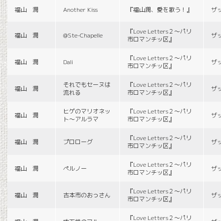
福山 潤
Another Kiss
『福山潤、愛を歌う！』
ザ
『Love Letters２〜パリ
福山 潤
@Ste-Chapelle
ザ
市ロマンチッ区』
『Love Letters２〜パリ
福山 潤
Dali
ザ
市ロマンチッ区』
それでもセーヌは
『Love Letters２〜パリ
福山 潤
ザ
流れる
市ロマンチッ区』
ヒゲのマリオネッ
『Love Letters２〜パリ
福山 潤
ザ
ト〜アルラマ
市ロマンチッ区』
『Love Letters２〜パリ
福山 潤
プロローグ
ザ
市ロマンチッ区』
『Love Letters２〜パリ
福山 潤
ペルノー
ザ
市ロマンチッ区』
『Love Letters２〜パリ
福山 潤
古本市のおっさん
ザ
市ロマンチッ区』
『Love Letters２〜パリ