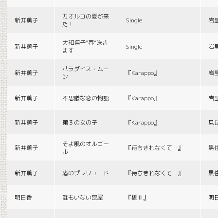
カオルコの夏が来
新井薫子
Single
岩
た！
大和撫子“春”咲き
新井薫子
Single
岩
ます
パラダイス・ムー
新井薫子
『Karappo』
岩
ン
新井薫子
不思議な恋の物語
『Karappo』
岩
新井薫子
第３の女の子
『Karappo』
見
そよ風のオルゴー
新井薫子
『待ちきれなくて…』
黒
ル
新井薫子
渚のプレリュード
『待ちきれなくて…』
黒
明日香
誰もいない部屋
『橋Ⅱ』
明