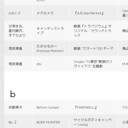
Sa
A.B.C-Z
メクルメク
『A.B.Sea Market』
進/
甘束まお、
映画『トラペジウム』オ
キャンディストラ
星村麻衣、
リジナル・サウンドトラ
横
イプ
木下ひより
ック
たからもの〜
有坂美香
映画 “クヌート”ED テーマ
鳥
Precious Moment
Single/ TV東京“無限のリ
有坂美香
dis-
M.R
ヴァイアス”主題歌
b
伴都美子
Before Sunset
『FAREWELL』
TS
サイクルボディキャンペ
Be-２
BODY HUNTER
小
ーンsong