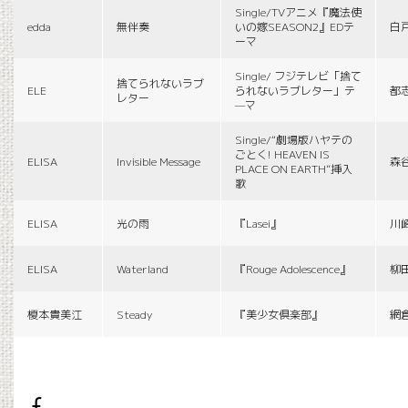
Single/TVアニメ『魔法使
edda
無伴奏
いの嫁SEASON2』EDテ
白
ーマ
Single/ フジテレビ「捨て
捨てられないラブ
ELE
られないラブレター」テ
都
レター
—マ
Single/“劇場版ハヤテの
ごとく! HEAVEN IS
ELISA
Invisible Message
森
PLACE ON EARTH”挿入
歌
ELISA
光の雨
『Lasei』
川
ELISA
Waterland
『Rouge Adolescence』
柳
榎本貴美江
Steady
『美少女倶楽部』
網