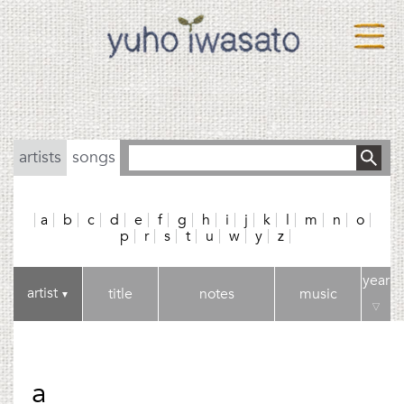
artists
songs
a
b
c
d
e
f
g
h
i
j
k
l
m
n
o
p
r
s
t
u
w
y
z
year
artist
title
notes
music
▼
▽
a