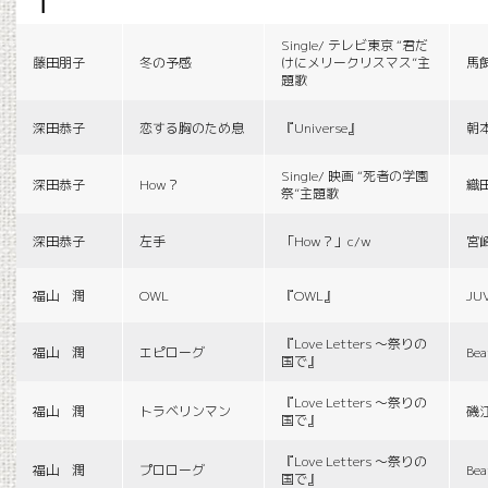
f
Single/ テレビ東京 “君だ
藤田朋子
冬の予感
けにメリークリスマス”主
馬
題歌
深田恭子
恋する胸のため息
『Universe』
朝
Single/ 映画 “死者の学園
深田恭子
How？
織
祭”主題歌
深田恭子
左手
「How？」c/w
宮
福山 潤
OWL
『OWL』
JU
『Love Letters 〜祭りの
福山 潤
エピローグ
Bea
国で』
『Love Letters 〜祭りの
福山 潤
トラベリンマン
磯
国で』
『Love Letters 〜祭りの
福山 潤
プロローグ
Bea
国で』