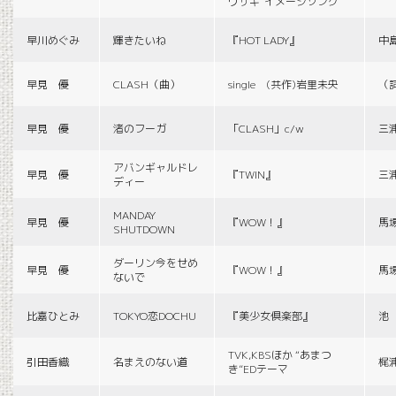
ウサギ”イメージソング
早川めぐみ
輝きたいね
『HOT LADY』
中
早見 優
CLASH（曲）
single (共作)岩里未央
（
早見 優
渚のフーガ
「CLASH」c/w
三
アバンギャルドレ
早見 優
『TWIN』
三
ディー
MANDAY
早見 優
『WOW！』
馬
SHUTDOWN
ダーリン今をせめ
早見 優
『WOW！』
馬
ないで
比嘉ひとみ
TOKYO恋DOCHU
『美少女倶楽部』
池
TVK,KBSほか “あまつ
引田香織
名まえのない道
梶
き”EDテーマ