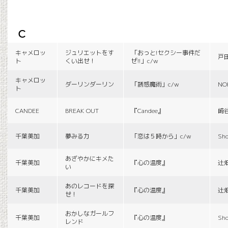
c
キャメロッ
ジュリエットをす
「おっと!セクシー事件だ
戸
ト
くい出せ！
ぜ!!」c/w
キャメロッ
ダーリンダーリン
「誘惑魔術」c/w
NO
ト
CANDEE
BREAK OUT
『Candee』
崎
千葉美加
夢みる力
「恋は５時から」c/w
Sho
あざやかにキメた
千葉美加
『心の温度』
辻
い
あのレコードを探
千葉美加
『心の温度』
辻
せ！
おかしなガールフ
千葉美加
『心の温度』
Sho
レンド