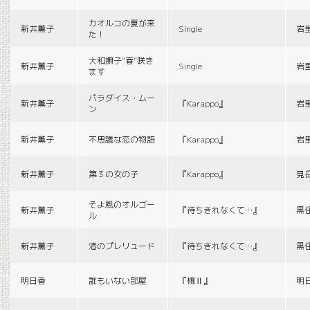
カオルコの夏が来
新井薫子
Single
岩
た！
大和撫子“春”咲き
新井薫子
Single
岩
ます
パラダイス・ムー
新井薫子
『Karappo』
岩
ン
新井薫子
不思議な恋の物語
『Karappo』
岩
新井薫子
第３の女の子
『Karappo』
見
そよ風のオルゴー
新井薫子
『待ちきれなくて…』
黒
ル
新井薫子
渚のプレリュード
『待ちきれなくて…』
黒
明日香
誰もいない部屋
『橋Ⅱ』
明