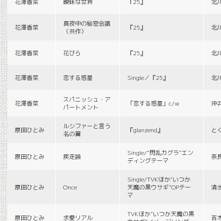
花澤香菜
曖昧な世界
『25』
北
真夜中の秘密会議
花澤香菜
『25』
北
（共作）
花澤香菜
花びら
『25』
北
花澤香菜
恋する惑星
Single／『25』
北
スパニッシュ・ア
花澤香菜
「恋する惑星」c/w
沖
パートメント
ルシファーと言う
原田ひとみ
『glanzend』
と
名の翼
Single/“閃乱カグラ”エン
原田ひとみ
疾走論
奈
ディングテーマ
Single/TVKほか“いつか
原田ひとみ
Once
天魔の黒ウサギ”OPテー
清
マ
TVKほか“いつか天魔の黒
原田ひとみ
求愛リアル
吉