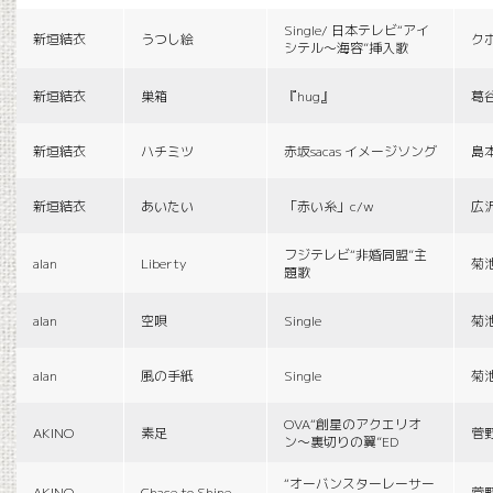
Single/ 日本テレビ“アイ
新垣結衣
うつし絵
ク
シテル〜海容”挿入歌
新垣結衣
巣箱
『hug』
葛
新垣結衣
ハチミツ
赤坂sacas イメージソング
島
新垣結衣
あいたい
「赤い糸」c/w
広
フジテレビ“非婚同盟”主
alan
Liberty
菊
題歌
alan
空唄
Single
菊
alan
風の手紙
Single
菊
OVA“創星のアクエリオ
AKINO
素足
菅
ン〜裏切りの翼”ED
“オーバンスターレーサー
AKINO
Chace to Shine
菅