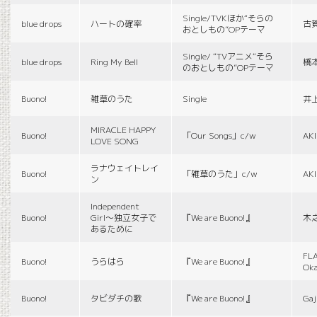
Single/TVKほか“そらの
blue drops
ハートの確率
古
おとしもの”OPテーマ
Single/ “TVアニメ“そら
blue drops
Ring My Bell
橋
のおとしもの”OPテーマ
Buono!
雑草のうた
Single
井
MIRACLE HAPPY
Buono!
「Our Songs」c/w
AK
LOVE SONG
ラナウェイトレイ
Buono!
「雑草のうた」c/w
AK
ン
Independent
Buono!
Girl〜独立女子で
『We are Buono!』
木
あるために
FLA
Buono!
うらはら
『We are Buono!』
Ok
Buono!
タビダチの歌
『We are Buono!』
Gaj