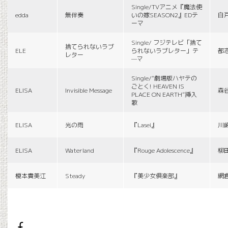
Single/TVアニメ『魔法使
edda
無伴奏
いの嫁SEASON2』EDテ
白
ーマ
Single/ フジテレビ「捨て
捨てられないラブ
ELE
られないラブレター」テ
都
レター
—マ
Single/“劇場版ハヤテの
ごとく! HEAVEN IS
ELISA
Invisible Message
森
PLACE ON EARTH”挿入
歌
ELISA
光の雨
『Lasei』
川
ELISA
Waterland
『Rouge Adolescence』
柳
榎本貴美江
Steady
『美少女倶楽部』
網