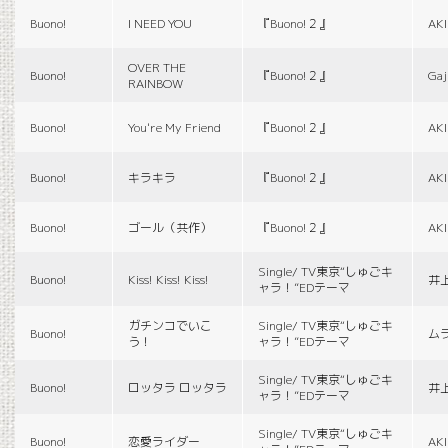
Buono!
I NEED YOU
『Buono!２』
AK
OVER THE
Buono!
『Buono!２』
Gaj
RAINBOW
Buono!
You're My Friend
『Buono!２』
AK
Buono!
キラキラ
『Buono!２』
AK
Buono!
ゴール（共作）
『Buono!２』
AK
Single/ TV東京“しゅごキ
Buono!
Kiss! Kiss! Kiss!
井
ャラ！”EDテーマ
ガチンコでいこ
Single/ TV東京“しゅごキ
Buono!
ム
う！
ャラ！”EDテーマ
Single/ TV東京“しゅごキ
Buono!
ロッタラ ロッタラ
井
ャラ！”EDテーマ
Single/ TV東京“しゅごキ
Buono!
恋愛ライダー
AK