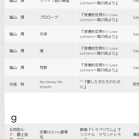
福山 潤
スペイン語の練習
Sai
Letters〜南の街より』
『浪漫的世界31/ Love
福山 潤
プロローグ
Sai
Letters〜南の街より』
『浪漫的世界31/ Love
福山 潤
列車
Sai
Letters〜南の街より』
『浪漫的世界31/ Love
福山 潤
海
Sai
Letters〜南の街より』
『浪漫的世界31/ Love
福山 潤
荒野
Sai
Letters〜南の街より』
No money No
““『愛した女たちのため
布施 明
安
breath
に』
g
五阿弥ル
映画『トラペジウム』オ
恋愛DOCHU膝栗
ナ、國土佳
リジナル・サウンドトラ
濱
毛