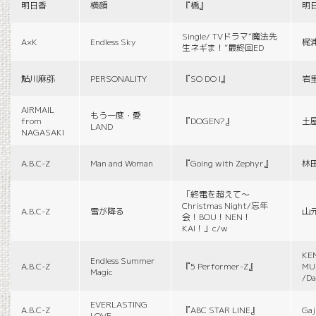
明日香
横顔
『橋』
明
Single/ TVドラマ“魔法先
A×K
Endless Sky
梶
生ネギま！”最終回ED
鮎川麻弥
PERSONALITY
『SO DO I』
岩
AIRMAIL
もう一度・愛
from
『DOGEN?』
土
LAND
NAGASAKI
A.B.C-Z
Man and Woman
『Going with Zephyr』
林
「終電を超えて～
Christmas Night/忘年
A.B.C-Z
雪が降る
山
会！BOU！NEN！
KAI！」c/w
KE
Endless Summer
A.B.C-Z
『5 Performer-Z』
MUS
Magic
/Da
EVERLASTING
A.B.C-Z
『ABC STAR LINE』
Gaj
LOVE