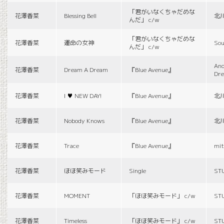
「君がいなくちゃだめな
花澤香菜
Blessing Bell
北
んだ」 c/w
「君がいなくちゃだめな
花澤香菜
運命の女神
Sou
んだ」 c/w
And
花澤香菜
Dream A Dream
『Blue Avenue』
Dr
花澤香菜
I ♥ NEW DAY!
『Blue Avenue』
北
花澤香菜
Nobody Knows
『Blue Avenue』
北
花澤香菜
Trace
『Blue Avenue』
mit
花澤香菜
ほほ笑みモード
Single
ST
花澤香菜
MOMENT
「ほほ笑みモード」 c/w
ST
花澤香菜
Timeless
「ほほ笑みモード」 c/w
ST