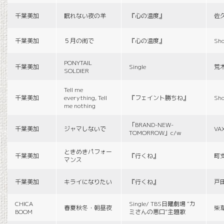
千葉美加
眠れない夜の羊
『心の温度』
佐
千葉美加
５月の街で
『心の温度』
Sho
PONYTAIL
千葉美加
Single
荒
SOLDIER
Tell me
千葉美加
everything, Tell
『フェイント勝ちね』
Sho
me nothing
「BRAND-NEW-
千葉美加
ジャマしないで
VA
TOMORROW」c/w
ときめきパフォー
千葉美加
『行くね』
町
マンス
千葉美加
キライになりたい
『行くね』
戸
CHICA
Single/ TBS日曜劇場 “カ
春夏秋冬・朝昼夜
柴
BOOM
ミさんの悪口”主題歌