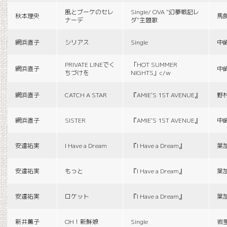
風とブーケのセレ
Single/ OVA “幻夢戦記レ
秋本理央
馬
ナーデ
ダ”主題歌
網浜直子
シリアス
Single
中
PRIVATE LINEでく
「HOT SUMMER
網浜直子
中
ちづけを
NIGHTS」c/w
網浜直子
CATCH A STAR
『AMIE'S 1ST AVENUE』
野
網浜直子
SISTER
『AMIE'S 1ST AVENUE』
中
安達祐実
I Have a Dream
『I Have a Dream』
葉
安達祐実
もっと
『I Have a Dream』
葉
安達祐実
ロケット
『I Have a Dream』
葉
新井薫子
OH！新鮮娘
Single
岩