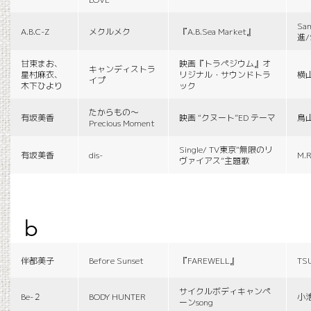
Sa
A.B.C-Z
メクルメク
『A.B.Sea Market』
進/
甘束まお、
映画『トラペジウム』オ
キャンディストラ
星村麻衣、
リジナル・サウンドトラ
横
イプ
木下ひより
ック
たからもの〜
有坂美香
映画 “クヌート”ED テーマ
鳥
Precious Moment
Single/ TV東京“無限のリ
有坂美香
dis-
M.R
ヴァイアス”主題歌
b
伴都美子
Before Sunset
『FAREWELL』
TS
サイクルボディキャンペ
Be-２
BODY HUNTER
小
ーンsong