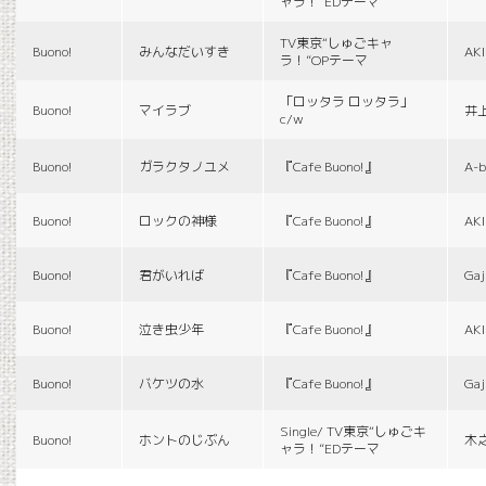
ャラ！”EDテーマ
TV東京“しゅごキャ
Buono!
みんなだいすき
AK
ラ！”OPテーマ
「ロッタラ ロッタラ」
Buono!
マイラブ
井
c/w
Buono!
ガラクタノユメ
『Cafe Buono!』
A-b
Buono!
ロックの神様
『Cafe Buono!』
AK
Buono!
君がいれば
『Cafe Buono!』
Gaj
Buono!
泣き虫少年
『Cafe Buono!』
AK
Buono!
バケツの水
『Cafe Buono!』
Gaj
Single/ TV東京“しゅごキ
Buono!
ホントのじぶん
木
ャラ！”EDテーマ