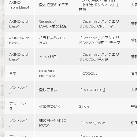
AKINO
愛と絶望のイデア
「仏戦士ボサツオン」主
大
from bless4
題歌
AKINO with
Genesis of
『Decennia』/“アクエリ
菅
bless4
LOVE〜愛の起源
オンEVOL”OPテーマ
AKINO with
パラドキシカル
『Decennia』/“アクエリ
菅
bless4
ZOO
オンEVOL”後期OPテーマ
AKINO with
『Decennia』/“アクエリ
ZERO ゼロ
菅
bless4
オンEVOL”挿入歌
MORNING
杏里
『COOOL』
岩
HIGHWAY
アン・ルイ
愛してるよ
『ROCADELIC』
大
ス
アン・ルイ
夜に傷ついて
Single
中
ス
アン・ルイ
裸の月〜NAKED
「Finish!!」c/w
松
ス
MOON
アン・ルイ
『MY NAME IS