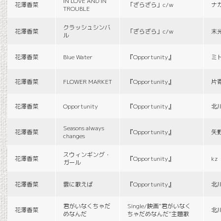
IN LOVE AND IN
花澤香菜
「ざらざら」c/w
ナ
TROUBLE
クラッシュシンバ
花澤香菜
「ざらざら」c/w
末
ル
花澤香菜
Blue Water
『Opportunity』
ミ
花澤香菜
FLOWER MARKET
『Opportunity』
片
花澤香菜
Opportunity
『Opportunity』
北
Seasons always
花澤香菜
『Opportunity』
矢
changes
スウィンギング・
花澤香菜
『Opportunity』
kz
ガール
花澤香菜
雲に歌えば
『Opportunity』
北
君がいなくちゃだ
Single/映画“君がいなく
花澤香菜
北
めなんだ
ちゃだめなんだ”主題歌