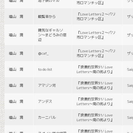
福山 潤
地下鉄のマル
ザ
市ロマンチッ区』
『Love Letters２〜パリ
福山 潤
観覧車から
ザ
市ロマンチッ区』
陽気なギャルソ
『Love Letters２〜パリ
福山 潤
ン〜まどろみの窓
ザ
市ロマンチッ区』
辺
『Love Letters２〜パリ
福山 潤
＠caf_
ザ
市ロマンチッ区』
『浪漫的世界31/ Love
福山 潤
to do list
Sai
Letters〜南の街より』
『浪漫的世界31/ Love
福山 潤
アマゾン河
Sai
Letters〜南の街より』
『浪漫的世界31/ Love
福山 潤
アンデス
Sai
Letters〜南の街より』
『浪漫的世界31/ Love
福山 潤
カーニバル
Sai
Letters〜南の街より』
『浪漫的世界31/ Love