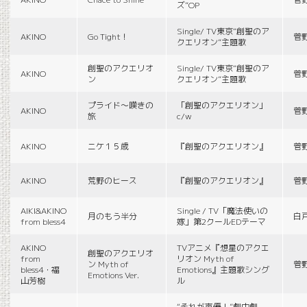
ズ”OP
Single/ TV東京“創聖のア
AKINO
Go Tight！
菅
クエリオン”主題歌
創聖のアクエリオ
Single/ TV東京“創聖のア
AKINO
菅
ン
クエリオン”主題歌
プライド〜嘆きの
「創聖のアクエリオン」
AKINO
菅
旅
c/w
AKINO
ニケ１５歳
『創聖のアクエリオン』
菅
AKINO
荒野のヒース
『創聖のアクエリオン』
菅
AIKI&AKINO
Single / TV「魔法使いの
月のもう半分
白
from bless4
嫁」第2クールEDテーマ
AKINO
TVアニメ『想星のアクエ
創聖のアクエリオ
from
リオン Myth of
ン Myth of
菅
bless4・福
Emotions』主題歌シング
Emotions Ver.
山芳樹
ル
“それが声優！”劇中劇