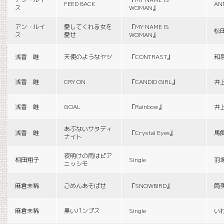
FEED BACK
AN
ス
WOMAN』
アン・ルイ
愛してくれる女を
『MY NAME IS
松
ス
愛せ
WOMAN』
浅香 唯
天使のようなヤツ
『CONTRAST』
和
浅香 唯
CRY ON
『CANDID GIRL』
井
浅香 唯
GOAL
『Rainbow』
井
あぶないサタディ
浅香 唯
『Crystal Eyes』
馬
ナイト
夜明けの雨はピア
相田翔子
Single
羽
ニッシモ
麻倉未稀
ごめんあそばせ
『SNOWBIRD』
筒
麻倉未稀
黒いパンプス
Single
い