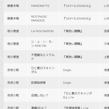
麻倉未稀
MARIONETTE
『SEXY ELEGANSE』
い
NOSTALGIC
麻倉未稀
『SEXY ELEGANSE』
い
PARADISE
相川恵里
LA FASCNATION
『黄色い麒麟』
前
シ・ュ・ン・カ・
相川恵里
『黄色い麒麟』
久
ン RIDE ON
不思議なエメラル
相川恵里
『黄色い麒麟』
土
ド
ひと夏のスキャン
赤坂小町
Single
岩
ダル
赤坂小町
放課後授業
Single
岩
「ひと夏のスキャンダ
赤坂小町
合宿しない？
岩
ル」c/w
赤坂小町
準備はOK？
「放課後授業」c/w
岩