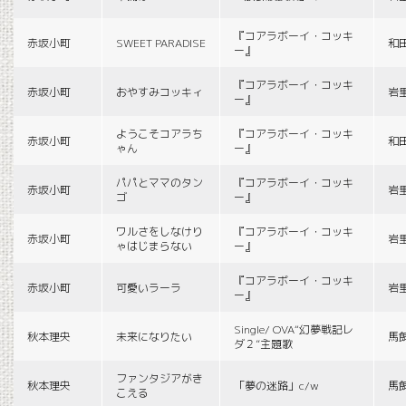
『コアラボーイ・コッキ
赤坂小町
SWEET PARADISE
和
ー』
『コアラボーイ・コッキ
赤坂小町
おやすみコッキィ
岩
ー』
ようこそコアラち
『コアラボーイ・コッキ
赤坂小町
和
ゃん
ー』
パパとママのタン
『コアラボーイ・コッキ
赤坂小町
岩
ゴ
ー』
ワルさをしなけり
『コアラボーイ・コッキ
赤坂小町
岩
ゃはじまらない
ー』
『コアラボーイ・コッキ
赤坂小町
可愛いラーラ
岩
ー』
Single/ OVA“幻夢戦記レ
秋本理央
未来になりたい
馬
ダ２”主題歌
ファンタジアがき
秋本理央
「夢の迷路」c/w
馬
こえる