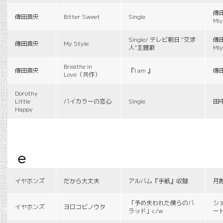
傳田
傳田真央
Bitter Sweet
Single
Miy
Single/ テレビ朝日 “交渉
傳田
傳田真央
My Style
人”主題歌
Miy
Breathe in
傳田真央
『I am 』
傳
Love（共作）
Dorothy
Little
バイカラーの恋心
Single
田
Happy
e
イヤホンズ
だから大丈夫
アルバム『手紙』収録
月
「予め失われた僕らのバ
シ
イヤホンズ
ヨロコビノウタ
ラッド」c/w
ー