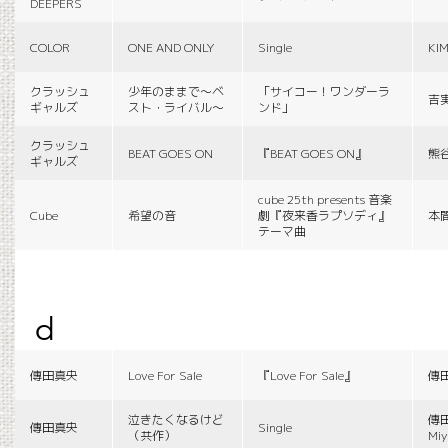
DEEPERS
COLOR
ONE AND ONLY
Single
KI
クラッシュ
少年のままで〜ベ
「サイコー！ワンダーラ
吉
ギャルズ
スト・ライバル〜
ンド」
クラッシュ
BEAT GOES ON
『BEAT GOES ON』
熊
ギャルズ
cube 25th presents 音楽
Cube
希望の音
劇『夜来香ラプソディ』
本
テーマ曲
d
傳田真央
Love For Sale
『Love For Sale』
傳
泣きたくなるけど
傳田
傳田真央
Single
（共作）
Miy