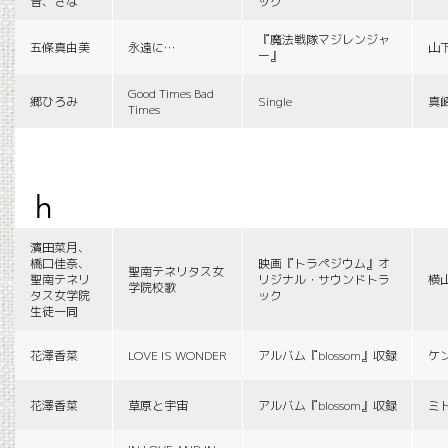
音、さな
ック
『魔法戦隊マジレンジャ
五條真由美
永遠に…
山
ー』
Good Times Bad
郷ひろみ
Single
真
Times
h
濱田菜月、
橋口佳奈、
映画『トラペジウム』オ
聖南テネリタス女
聖南テネリ
リジナル・サウンドトラ
横
学院校歌
タス女学院
ック
生徒一同
花澤香菜
LOVE IS WONDER
アルバム『blossom』収録
ケ
花澤香菜
草原と宇宙
アルバム『blossom』収録
ミ