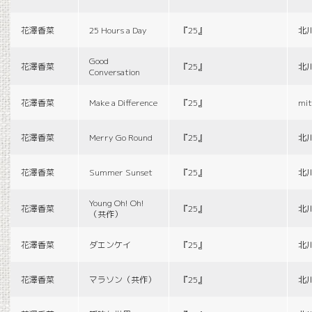
花澤香菜
25 Hours a Day
『25』
北
Good
花澤香菜
『25』
北
Conversation
花澤香菜
Make a Difference
『25』
mit
花澤香菜
Merry Go Round
『25』
北
花澤香菜
Summer Sunset
『25』
北
Young Oh! Oh!
花澤香菜
『25』
北
（共作）
花澤香菜
ダエンケイ
『25』
北
花澤香菜
マラソン（共作）
『25』
北