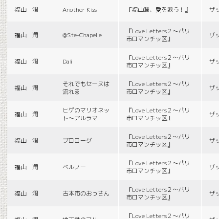
福山 潤
Another Kiss
『福山潤、愛を歌う！』
ザ
『Love Letters２〜パリ
福山 潤
@Ste-Chapelle
ザ
市ロマンチッ区』
『Love Letters２〜パリ
福山 潤
Dali
ザ
市ロマンチッ区』
それでもセーヌは
『Love Letters２〜パリ
福山 潤
ザ
流れる
市ロマンチッ区』
ヒゲのマリオネッ
『Love Letters２〜パリ
福山 潤
ザ
ト〜アルラマ
市ロマンチッ区』
『Love Letters２〜パリ
福山 潤
プロローグ
ザ
市ロマンチッ区』
『Love Letters２〜パリ
福山 潤
ペルノー
ザ
市ロマンチッ区』
『Love Letters２〜パリ
福山 潤
古本市のおっさん
ザ
市ロマンチッ区』
『Love Letters２〜パリ