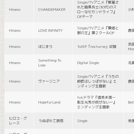
Single/TVアニメ『解雇さ
れた暗黒兵士(30代)のス
Hinano
CHANGEMAKER
小
ローなセカンドライフ』
OPテーマ
Single/TVアニメ『贄姫と
Hinano
LOVE INFINITY
倉
獣の王』第２クールOP
武田
Hinano
はじまり
1stEP「nocturne」収録
Mon
Something To
Hinano
Digital Single
北
Lose
Single/TVアニメ『うちの
Hinano
ヴァージニア
師匠はしっぽがない』エ
倉
ンディング主題歌
tvkドラマ『信長未満―
Hinano
Hopeful Land
転生光秀が倒せないー』
Be
エンディング主題歌
ヒロコ・グ
うぬぼれて誘惑
Single
岩
レース