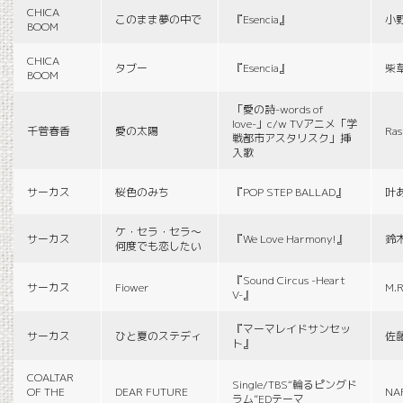
CHICA
このまま夢の中で
『Esencia』
小
BOOM
CHICA
タブー
『Esencia』
柴
BOOM
「愛の詩-words of
love-」c/w TVアニメ「学
千菅春香
愛の太陽
Ras
戦都市アスタリスク」挿
入歌
サーカス
桜色のみち
『POP STEP BALLAD』
叶
ケ・セラ・セラ〜
サーカス
『We Love Harmony!』
鈴
何度でも恋したい
『Sound Circus -Heart
サーカス
Fiower
M.R
V-』
『マーマレイドサンセッ
サーカス
ひと夏のステディ
佐
ト』
COALTAR
Single/TBS“輪るピングド
OF THE
DEAR FUTURE
NA
ラム”EDテーマ