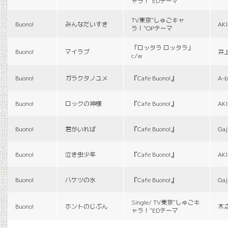
ャラ！”EDテーマ
TV東京“しゅごキャ
Buono!
みんなだいすき
AK
ラ！”OPテーマ
「ロッタラ ロッタラ」
Buono!
マイラブ
井
c/w
Buono!
ガラクタノユメ
『Cafe Buono!』
A-b
Buono!
ロックの神様
『Cafe Buono!』
AK
Buono!
君がいれば
『Cafe Buono!』
Gaj
Buono!
泣き虫少年
『Cafe Buono!』
AK
Buono!
バケツの水
『Cafe Buono!』
Gaj
Single/ TV東京“しゅごキ
Buono!
ホントのじぶん
木
ャラ！”EDテーマ