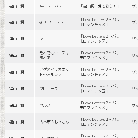
福山 潤
Another Kiss
『福山潤、愛を歌う！』
ザ
『Love Letters２〜パリ
福山 潤
@Ste-Chapelle
ザ
市ロマンチッ区』
『Love Letters２〜パリ
福山 潤
Dali
ザ
市ロマンチッ区』
それでもセーヌは
『Love Letters２〜パリ
福山 潤
ザ
流れる
市ロマンチッ区』
ヒゲのマリオネッ
『Love Letters２〜パリ
福山 潤
ザ
ト〜アルラマ
市ロマンチッ区』
『Love Letters２〜パリ
福山 潤
プロローグ
ザ
市ロマンチッ区』
『Love Letters２〜パリ
福山 潤
ペルノー
ザ
市ロマンチッ区』
『Love Letters２〜パリ
福山 潤
古本市のおっさん
ザ
市ロマンチッ区』
『Love Letters２〜パリ