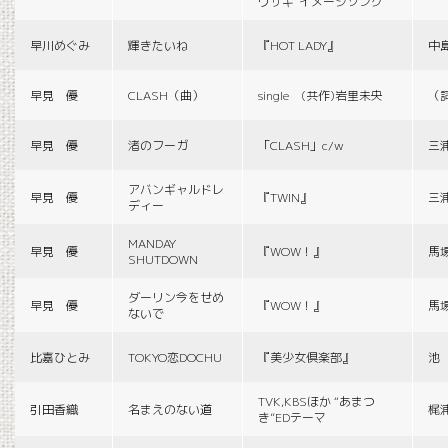
ウサギ”イメージソング
早川めぐみ
輝きたいね
『HOT LADY』
中
早見 優
CLASH（曲）
single (共作)岩里未央
（
早見 優
渚のフーガ
「CLASH」c/w
三
アバンギャルドレ
早見 優
『TWIN』
三
ディー
MANDAY
早見 優
『WOW！』
馬
SHUTDOWN
ダーリン今をせめ
早見 優
『WOW！』
馬
ないで
比嘉ひとみ
TOKYO恋DOCHU
『美少女倶楽部』
池
TVK,KBSほか “あまつ
引田香織
名まえのない道
梶
き”EDテーマ