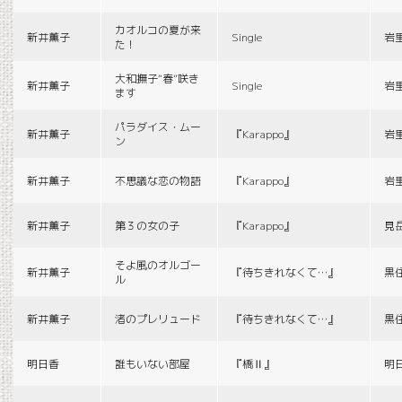
カオルコの夏が来
新井薫子
Single
岩
た！
大和撫子“春”咲き
新井薫子
Single
岩
ます
パラダイス・ムー
新井薫子
『Karappo』
岩
ン
新井薫子
不思議な恋の物語
『Karappo』
岩
新井薫子
第３の女の子
『Karappo』
見
そよ風のオルゴー
新井薫子
『待ちきれなくて…』
黒
ル
新井薫子
渚のプレリュード
『待ちきれなくて…』
黒
明日香
誰もいない部屋
『橋Ⅱ』
明