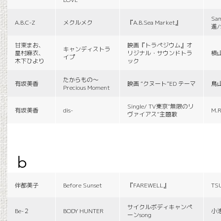
Sa
A.B.C-Z
メクルメク
『A.B.Sea Market』
進/
甘束まお、
映画『トラペジウム』オ
キャンディストラ
星村麻衣、
リジナル・サウンドトラ
横
イプ
木下ひより
ック
たからもの〜
有坂美香
映画 “クヌート”ED テーマ
鳥
Precious Moment
Single/ TV東京“無限のリ
有坂美香
dis-
M.R
ヴァイアス”主題歌
b
伴都美子
Before Sunset
『FAREWELL』
TS
サイクルボディキャンペ
Be-２
BODY HUNTER
小
ーンsong