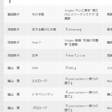
f
Single/ テレビ東京 “君だ
藤田朋子
冬の予感
けにメリークリスマス”主
馬
題歌
深田恭子
恋する胸のため息
『Universe』
朝
Single/ 映画 “死者の学園
深田恭子
How？
織
祭”主題歌
深田恭子
左手
「How？」c/w
宮
福山 潤
OWL
『OWL』
JU
『Love Letters 〜祭りの
福山 潤
エピローグ
Bea
国で』
『Love Letters 〜祭りの
福山 潤
トラベリンマン
磯
国で』
『Love Letters 〜祭りの
福山 潤
プロローグ
Bea
国で』