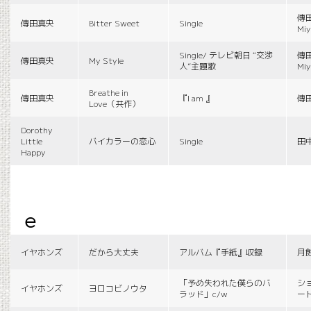
傳田
傳田真央
Bitter Sweet
Single
Miy
Single/ テレビ朝日 “交渉
傳田
傳田真央
My Style
人”主題歌
Miy
Breathe in
傳田真央
『I am 』
傳
Love（共作）
Dorothy
Little
バイカラーの恋心
Single
田
Happy
e
イヤホンズ
だから大丈夫
アルバム『手紙』収録
月
「予め失われた僕らのバ
シ
イヤホンズ
ヨロコビノウタ
ラッド」c/w
ー