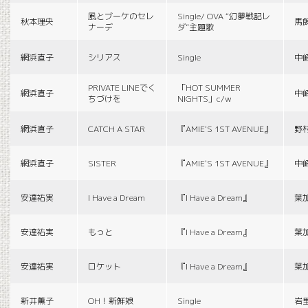
風とブーケのセレ
Single/ OVA “幻夢戦記レ
秋本理央
馬
ナーデ
ダ”主題歌
網浜直子
シリアス
Single
中
PRIVATE LINEでく
「HOT SUMMER
網浜直子
中
ちづけを
NIGHTS」c/w
網浜直子
CATCH A STAR
『AMIE'S 1ST AVENUE』
野
網浜直子
SISTER
『AMIE'S 1ST AVENUE』
中
安達祐実
I Have a Dream
『I Have a Dream』
葉
安達祐実
もっと
『I Have a Dream』
葉
安達祐実
ロケット
『I Have a Dream』
葉
新井薫子
OH！新鮮娘
Single
岩