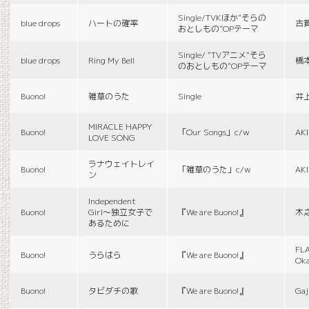
Single/TVKほか“そらの
blue drops
ハートの確率
古
おとしもの”OPテーマ
Single/ “TVアニメ“そら
blue drops
Ring My Bell
橋
のおとしもの”OPテーマ
Buono!
雑草のうた
Single
井
MIRACLE HAPPY
Buono!
「Our Songs」c/w
AK
LOVE SONG
ラナウェイトレイ
Buono!
「雑草のうた」c/w
AK
ン
Independent
Buono!
Girl〜独立女子で
『We are Buono!』
木
あるために
FLA
Buono!
うらはら
『We are Buono!』
Ok
Buono!
タビダチの歌
『We are Buono!』
Gaj