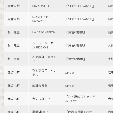
麻倉未稀
MARIONETTE
『SEXY ELEGANSE』
い
NOSTALGIC
麻倉未稀
『SEXY ELEGANSE』
い
PARADISE
相川恵里
LA FASCNATION
『黄色い麒麟』
前
シ・ュ・ン・カ・
相川恵里
『黄色い麒麟』
久
ン RIDE ON
不思議なエメラル
相川恵里
『黄色い麒麟』
土
ド
ひと夏のスキャン
赤坂小町
Single
岩
ダル
赤坂小町
放課後授業
Single
岩
「ひと夏のスキャンダ
赤坂小町
合宿しない？
岩
ル」c/w
赤坂小町
準備はOK？
「放課後授業」c/w
岩