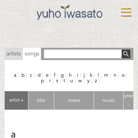
artists
songs
a
b
c
d
e
f
g
h
i
j
k
l
m
n
o
p
r
s
t
u
w
y
z
year
artist
title
notes
music
▼
▽
a