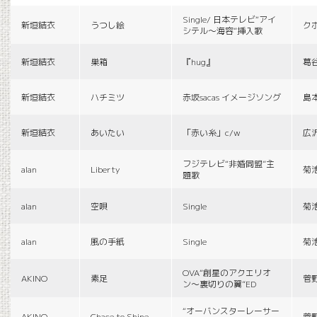
Single/ 日本テレビ“アイ
新垣結衣
うつし絵
ク
シテル〜海容”挿入歌
新垣結衣
巣箱
『hug』
葛
新垣結衣
ハチミツ
赤坂sacas イメージソング
島
新垣結衣
あいたい
「赤い糸」c/w
広
フジテレビ“非婚同盟”主
alan
Liberty
菊
題歌
alan
空唄
Single
菊
alan
風の手紙
Single
菊
OVA“創星のアクエリオ
AKINO
素足
菅
ン〜裏切りの翼”ED
“オーバンスターレーサー
AKINO
Chace to Shine
菅