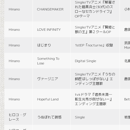
Single/TVアニメ『解雇さ
れた暗黒兵士(30代)のス
Hinano
CHANGEMAKER
小
ローなセカンドライフ』
OPテーマ
Single/TVアニメ『贄姫と
Hinano
LOVE INFINITY
倉
獣の王』第２クールOP
武田
Hinano
はじまり
1stEP「nocturne」収録
Mon
Something To
Hinano
Digital Single
北
Lose
Single/TVアニメ『うちの
Hinano
ヴァージニア
師匠はしっぽがない』エ
倉
ンディング主題歌
tvkドラマ『信長未満―
Hinano
Hopeful Land
転生光秀が倒せないー』
Be
エンディング主題歌
ヒロコ・グ
うぬぼれて誘惑
Single
岩
レース