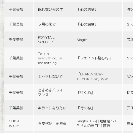
千葉美加
眠れない夜の羊
『心の温度』
佐
千葉美加
５月の街で
『心の温度』
Sho
PONYTAIL
千葉美加
Single
荒
SOLDIER
Tell me
千葉美加
everything, Tell
『フェイント勝ちね』
Sho
me nothing
「BRAND-NEW-
千葉美加
ジャマしないで
VA
TOMORROW」c/w
ときめきパフォー
千葉美加
『行くね』
町
マンス
千葉美加
キライになりたい
『行くね』
戸
CHICA
Single/ TBS日曜劇場 “カ
春夏秋冬・朝昼夜
柴
BOOM
ミさんの悪口”主題歌