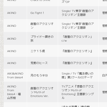
ズ”OP
Single/ TV東京“創聖のア
AKINO
Go Tight！
菅
クエリオン”主題歌
創聖のアクエリオ
Single/ TV東京“創聖のア
AKINO
菅
ン
クエリオン”主題歌
プライド〜嘆きの
「創聖のアクエリオン」
AKINO
菅
旅
c/w
AKINO
ニケ１５歳
『創聖のアクエリオン』
菅
AKINO
荒野のヒース
『創聖のアクエリオン』
菅
AIKI&AKINO
Single / TV「魔法使いの
月のもう半分
白
from bless4
嫁」第2クールEDテーマ
AKINO
TVアニメ『想星のアクエ
創聖のアクエリオ
from
リオン Myth of
ン Myth of
菅
bless4・福
Emotions』主題歌シング
Emotions Ver.
山芳樹
ル
“それが声優！”劇中劇