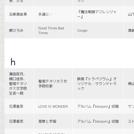
音、さな
ック
『魔法戦隊マジレンジャ
五條真由美
永遠に…
山
ー』
Good Times Bad
郷ひろみ
Single
真
Times
h
濱田菜月、
橋口佳奈、
映画『トラペジウム』オ
聖南テネリタス女
聖南テネリ
リジナル・サウンドトラ
横
学院校歌
タス女学院
ック
生徒一同
花澤香菜
LOVE IS WONDER
アルバム『blossom』収録
ケ
花澤香菜
草原と宇宙
アルバム『blossom』収録
ミ