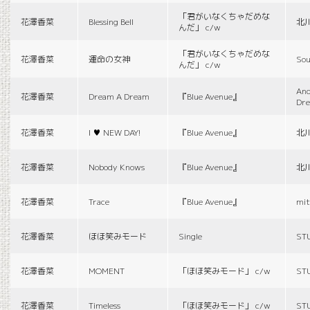
「君がいなくちゃだめな
花澤香菜
Blessing Bell
北
んだ」 c/w
「君がいなくちゃだめな
花澤香菜
運命の女神
Sou
んだ」 c/w
And
花澤香菜
Dream A Dream
『Blue Avenue』
Dr
花澤香菜
I ♥ NEW DAY!
『Blue Avenue』
北
花澤香菜
Nobody Knows
『Blue Avenue』
北
花澤香菜
Trace
『Blue Avenue』
mit
花澤香菜
ほほ笑みモード
Single
ST
花澤香菜
MOMENT
「ほほ笑みモード」 c/w
ST
花澤香菜
Timeless
「ほほ笑みモード」 c/w
ST