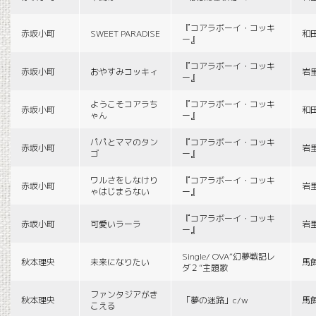
『コアラボーイ・コッキ
赤坂小町
SWEET PARADISE
和
ー』
『コアラボーイ・コッキ
赤坂小町
おやすみコッキィ
岩
ー』
ようこそコアラち
『コアラボーイ・コッキ
赤坂小町
和
ゃん
ー』
パパとママのタン
『コアラボーイ・コッキ
赤坂小町
岩
ゴ
ー』
ワルさをしなけり
『コアラボーイ・コッキ
赤坂小町
岩
ゃはじまらない
ー』
『コアラボーイ・コッキ
赤坂小町
可愛いラーラ
岩
ー』
Single/ OVA“幻夢戦記レ
秋本理央
未来になりたい
馬
ダ２”主題歌
ファンタジアがき
秋本理央
「夢の迷路」c/w
馬
こえる