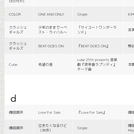
DEEPERS
COLOR
ONE AND ONLY
Single
KI
クラッシュ
少年のままで〜ベ
「サイコー！ワンダーラ
吉
ギャルズ
スト・ライバル〜
ンド」
クラッシュ
BEAT GOES ON
『BEAT GOES ON』
熊
ギャルズ
cube 25th presents 音楽
Cube
希望の音
劇『夜来香ラプソディ』
本
テーマ曲
d
傳田真央
Love For Sale
『Love For Sale』
傳
泣きたくなるけど
傳田
傳田真央
Single
（共作）
Miy