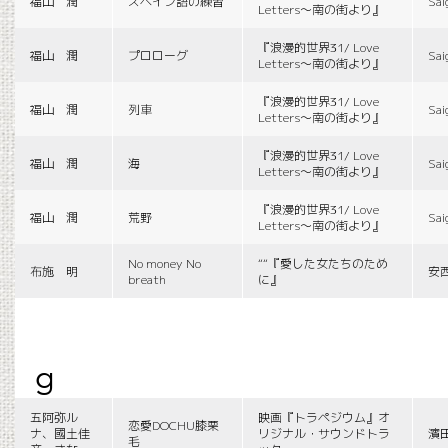
福山 潤
スペイン語の練習
Sai
Letters〜南の街より』
『浪漫的世界31/ Love
福山 潤
プロローグ
Sai
Letters〜南の街より』
『浪漫的世界31/ Love
福山 潤
列車
Sai
Letters〜南の街より』
『浪漫的世界31/ Love
福山 潤
海
Sai
Letters〜南の街より』
『浪漫的世界31/ Love
福山 潤
荒野
Sai
Letters〜南の街より』
No money No
““『愛した女たちのため
布施 明
安
breath
に』
g
五阿弥ル
映画『トラペジウム』オ
恋愛DOCHU膝栗
ナ、國土佳
リジナル・サウンドトラ
濱
毛