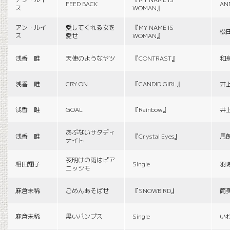
FEED BACK
AN
ス
WOMAN』
アン・ルイ
愛してくれる女を
『MY NAME IS
松
ス
愛せ
WOMAN』
浅香 唯
天使のようなヤツ
『CONTRAST』
和
浅香 唯
CRY ON
『CANDID GIRL』
井
浅香 唯
GOAL
『Rainbow』
井
あぶないサタディ
浅香 唯
『Crystal Eyes』
馬
ナイト
夜明けの雨はピア
相田翔子
Single
羽
ニッシモ
麻倉未稀
ごめんあそばせ
『SNOWBIRD』
筒
麻倉未稀
黒いパンプス
Single
い