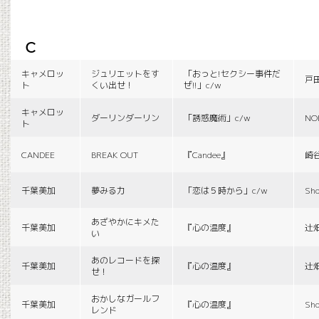
c
キャメロッ
ジュリエットをす
「おっと!セクシー事件だ
戸
ト
くい出せ！
ぜ!!」c/w
キャメロッ
ダーリンダーリン
「誘惑魔術」c/w
NO
ト
CANDEE
BREAK OUT
『Candee』
崎
千葉美加
夢みる力
「恋は５時から」c/w
Sho
あざやかにキメた
千葉美加
『心の温度』
辻
い
あのレコードを探
千葉美加
『心の温度』
辻
せ！
おかしなガールフ
千葉美加
『心の温度』
Sho
レンド