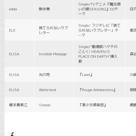
Single/TVアニメ『魔法使
edda
無伴奏
いの嫁SEASON2』EDテ
白
ーマ
Single/ フジテレビ「捨て
捨てられないラブ
ELE
られないラブレター」テ
都
レター
—マ
Single/“劇場版ハヤテの
ごとく! HEAVEN IS
ELISA
Invisible Message
森
PLACE ON EARTH”挿入
歌
ELISA
光の雨
『Lasei』
川
ELISA
Waterland
『Rouge Adolescence』
柳
榎本貴美江
Steady
『美少女倶楽部』
網