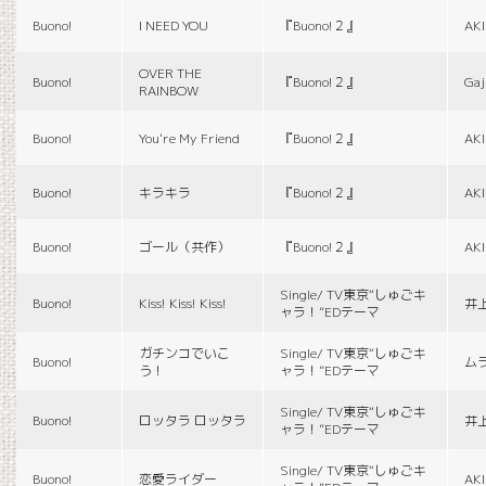
Buono!
I NEED YOU
『Buono!２』
AK
OVER THE
Buono!
『Buono!２』
Gaj
RAINBOW
Buono!
You're My Friend
『Buono!２』
AK
Buono!
キラキラ
『Buono!２』
AK
Buono!
ゴール（共作）
『Buono!２』
AK
Single/ TV東京“しゅごキ
Buono!
Kiss! Kiss! Kiss!
井
ャラ！”EDテーマ
ガチンコでいこ
Single/ TV東京“しゅごキ
Buono!
ム
う！
ャラ！”EDテーマ
Single/ TV東京“しゅごキ
Buono!
ロッタラ ロッタラ
井
ャラ！”EDテーマ
Single/ TV東京“しゅごキ
Buono!
恋愛ライダー
AK