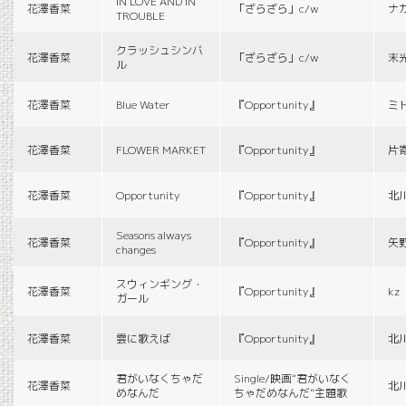
IN LOVE AND IN
花澤香菜
「ざらざら」c/w
ナ
TROUBLE
クラッシュシンバ
花澤香菜
「ざらざら」c/w
末
ル
花澤香菜
Blue Water
『Opportunity』
ミ
花澤香菜
FLOWER MARKET
『Opportunity』
片
花澤香菜
Opportunity
『Opportunity』
北
Seasons always
花澤香菜
『Opportunity』
矢
changes
スウィンギング・
花澤香菜
『Opportunity』
kz
ガール
花澤香菜
雲に歌えば
『Opportunity』
北
君がいなくちゃだ
Single/映画“君がいなく
花澤香菜
北
めなんだ
ちゃだめなんだ”主題歌