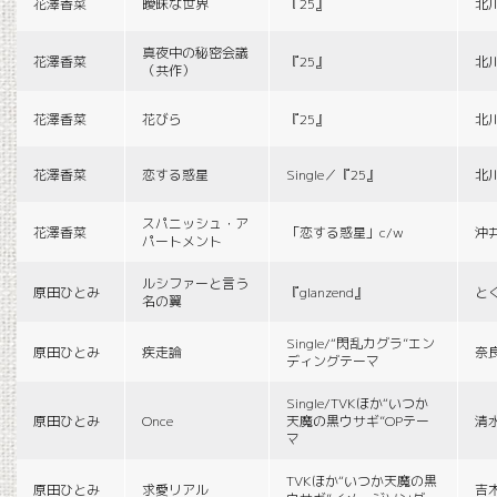
花澤香菜
曖昧な世界
『25』
北
真夜中の秘密会議
花澤香菜
『25』
北
（共作）
花澤香菜
花びら
『25』
北
花澤香菜
恋する惑星
Single／『25』
北
スパニッシュ・ア
花澤香菜
「恋する惑星」c/w
沖
パートメント
ルシファーと言う
原田ひとみ
『glanzend』
と
名の翼
Single/“閃乱カグラ”エン
原田ひとみ
疾走論
奈
ディングテーマ
Single/TVKほか“いつか
原田ひとみ
Once
天魔の黒ウサギ”OPテー
清
マ
TVKほか“いつか天魔の黒
原田ひとみ
求愛リアル
吉