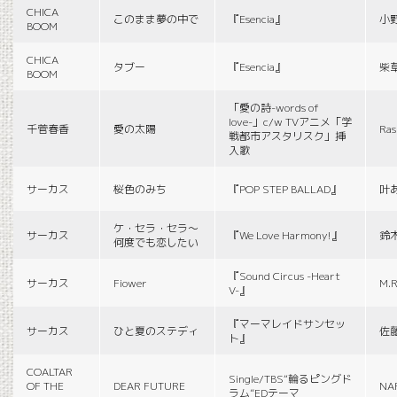
CHICA
このまま夢の中で
『Esencia』
小
BOOM
CHICA
タブー
『Esencia』
柴
BOOM
「愛の詩-words of
love-」c/w TVアニメ「学
千菅春香
愛の太陽
Ras
戦都市アスタリスク」挿
入歌
サーカス
桜色のみち
『POP STEP BALLAD』
叶
ケ・セラ・セラ〜
サーカス
『We Love Harmony!』
鈴
何度でも恋したい
『Sound Circus -Heart
サーカス
Fiower
M.R
V-』
『マーマレイドサンセッ
サーカス
ひと夏のステディ
佐
ト』
COALTAR
Single/TBS“輪るピングド
OF THE
DEAR FUTURE
NA
ラム”EDテーマ