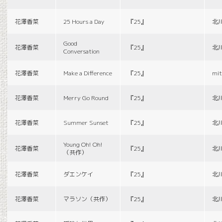
花澤香菜
25 Hours a Day
『25』
北
Good
花澤香菜
『25』
北
Conversation
花澤香菜
Make a Difference
『25』
mit
花澤香菜
Merry Go Round
『25』
北
花澤香菜
Summer Sunset
『25』
北
Young Oh! Oh!
花澤香菜
『25』
北
（共作）
花澤香菜
ダエンケイ
『25』
北
花澤香菜
マラソン（共作）
『25』
北