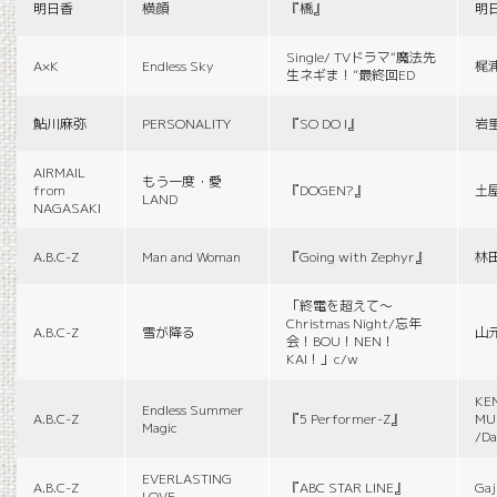
明日香
横顔
『橋』
明
Single/ TVドラマ“魔法先
A×K
Endless Sky
梶
生ネギま！”最終回ED
鮎川麻弥
PERSONALITY
『SO DO I』
岩
AIRMAIL
もう一度・愛
from
『DOGEN?』
土
LAND
NAGASAKI
A.B.C-Z
Man and Woman
『Going with Zephyr』
林
「終電を超えて～
Christmas Night/忘年
A.B.C-Z
雪が降る
山
会！BOU！NEN！
KAI！」c/w
KE
Endless Summer
A.B.C-Z
『5 Performer-Z』
MUS
Magic
/Da
EVERLASTING
A.B.C-Z
『ABC STAR LINE』
Gaj
LOVE