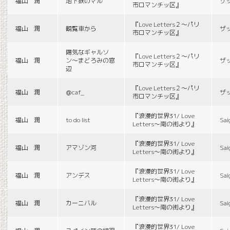
福山 潤
地下鉄のマル
ザ
市ロマンチッ区』
『Love Letters２〜パリ
福山 潤
観覧車から
ザ
市ロマンチッ区』
陽気なギャルソ
『Love Letters２〜パリ
福山 潤
ン〜まどろみの窓
ザ
市ロマンチッ区』
辺
『Love Letters２〜パリ
福山 潤
＠caf_
ザ
市ロマンチッ区』
『浪漫的世界31/ Love
福山 潤
to do list
Sai
Letters〜南の街より』
『浪漫的世界31/ Love
福山 潤
アマゾン河
Sai
Letters〜南の街より』
『浪漫的世界31/ Love
福山 潤
アンデス
Sai
Letters〜南の街より』
『浪漫的世界31/ Love
福山 潤
カーニバル
Sai
Letters〜南の街より』
『浪漫的世界31/ Love