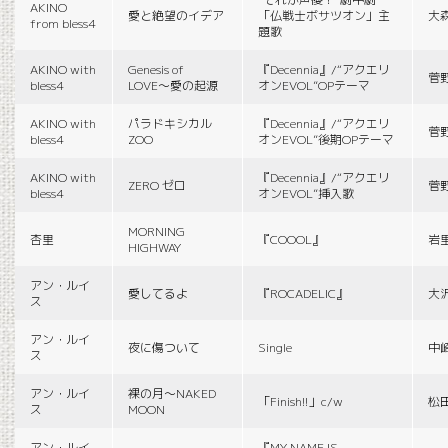
AKINO
愛と絶望のイデア
「仏戦士ボサツオン」主
大
from bless4
題歌
AKINO with
Genesis of
『Decennia』/“アクエリ
菅
bless4
LOVE〜愛の起源
オンEVOL”OPテーマ
AKINO with
パラドキシカル
『Decennia』/“アクエリ
菅
bless4
ZOO
オンEVOL”後期OPテーマ
AKINO with
『Decennia』/“アクエリ
ZERO ゼロ
菅
bless4
オンEVOL”挿入歌
MORNING
杏里
『COOOL』
岩
HIGHWAY
アン・ルイ
愛してるよ
『ROCADELIC』
大
ス
アン・ルイ
夜に傷ついて
Single
中
ス
アン・ルイ
裸の月〜NAKED
「Finish!!」c/w
松
ス
MOON
アン・ルイ
『MY NAME IS