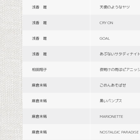
浅香 唯
天使のようなヤツ
浅香 唯
CRY ON
浅香 唯
GOAL
浅香 唯
あぶないサタディナイ
相田翔子
夜明けの雨はピアニッ
麻倉未稀
ごめんあそばせ
麻倉未稀
黒いパンプス
麻倉未稀
MARIONETTE
麻倉未稀
NOSTALGIC PARADISE