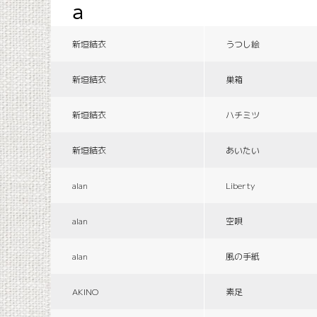
a
新垣結衣
うつし絵
新垣結衣
巣箱
新垣結衣
ハチミツ
新垣結衣
あいたい
alan
Liberty
alan
空唄
alan
風の手紙
AKINO
素足