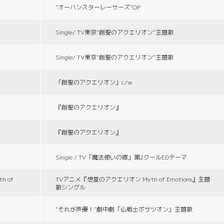
“オーバンスターレーサーズ”OP
Single/ TV東京“創聖のアクエリオン”主題歌
Single/ TV東京“創聖のアクエリオン”主題歌
「創聖のアクエリオン」c/w
『創聖のアクエリオン』
『創聖のアクエリオン』
Single / TV「魔法使いの嫁」第2クールEDテーマ
 of
TVアニメ『想星のアクエリオン Myth of Emotions』主題
歌シングル
“それが声優！”劇中劇「仏戦士ボサツオン」主題歌