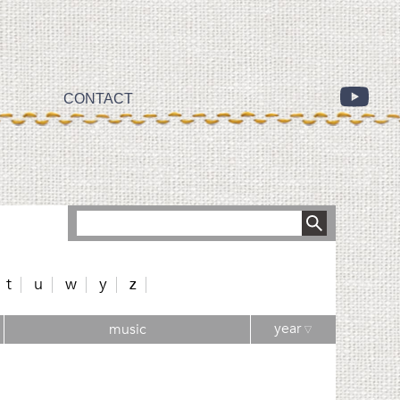
CONTACT
t
u
w
y
z
year
music
▽