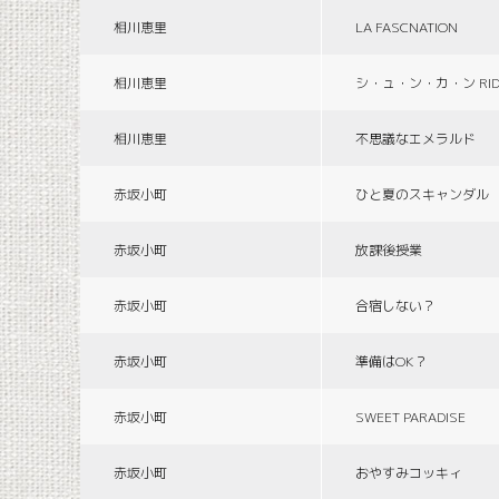
相川恵里
LA FASCNATION
相川恵里
シ・ュ・ン・カ・ン RID
相川恵里
不思議なエメラルド
赤坂小町
ひと夏のスキャンダル
赤坂小町
放課後授業
赤坂小町
合宿しない？
赤坂小町
準備はOK？
赤坂小町
SWEET PARADISE
赤坂小町
おやすみコッキィ