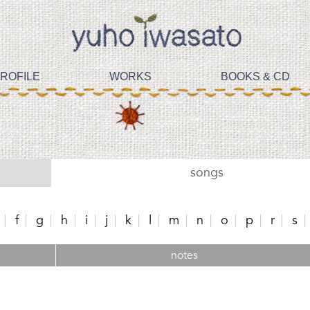
ROFILE
WORKS
BOOKS & CD
songs
f
g
h
i
j
k
l
m
n
o
p
r
s
notes