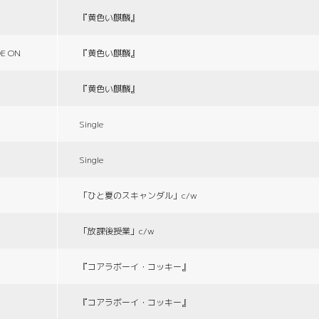
『黄色い麒麟』
E ON
『黄色い麒麟』
『黄色い麒麟』
Single
Single
「ひと夏のスキャンダル」c/w
「放課後授業」c/w
『コアラボーイ・コッキー』
『コアラボーイ・コッキー』