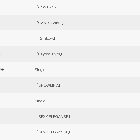
『CONTRAST』
『CANDID GIRL』
『Rainbow』
ト
『Crystal Eyes』
シモ
Single
『SNOWBIRD』
Single
『SEXY ELEGANSE』
『SEXY ELEGANSE』