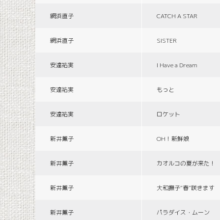
網浜直子
CATCH A STAR
網浜直子
SISTER
安達祐実
I Have a Dream
安達祐実
もっと
安達祐実
ロケット
新井薫子
OH！新鮮娘
新井薫子
カオルコの夏が来た！
新井薫子
大和撫子“春”咲きます
新井薫子
パラダイス・ムーン