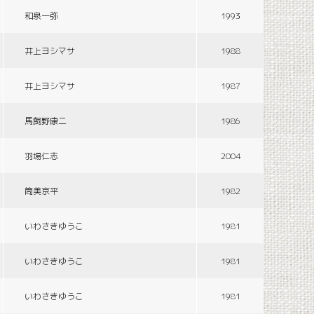
和泉一弥
1993
井上ヨシマサ
1988
井上ヨシマサ
1987
馬飼野康二
1986
羽場仁志
2004
筒美京平
1982
いわさきゆうこ
1981
いわさきゆうこ
1981
いわさきゆうこ
1981