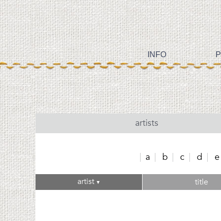
INFO
P
artists
a
b
c
d
e
artist
title
▼