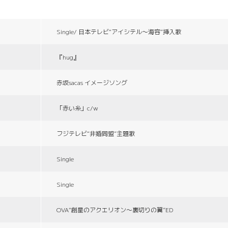
Single/ 日本テレビ“アイシテル〜海容”挿入歌
『hug』
赤坂sacas イメージソング
「赤い糸」c/w
フジテレビ“非婚同盟”主題歌
Single
Single
OVA“創星のアクエリオン〜裏切りの翼”ED