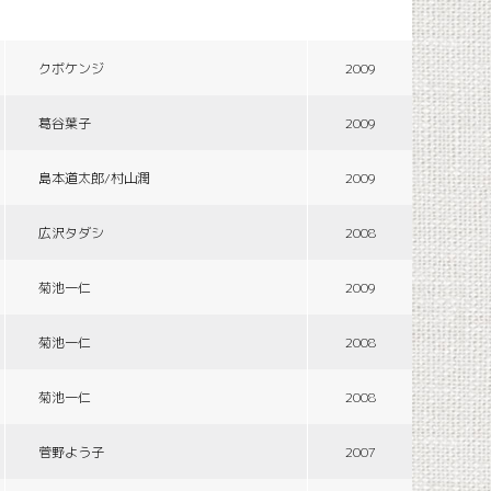
クボケンジ
2009
葛谷葉子
2009
島本道太郎/村山潤
2009
広沢タダシ
2008
菊池一仁
2009
菊池一仁
2008
菊池一仁
2008
菅野よう子
2007