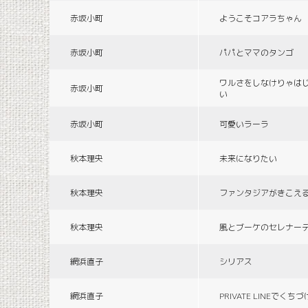
赤坂小町
ようこそコアラちゃん
赤坂小町
パパとママのタンゴ
ワルさをしなけりゃは
赤坂小町
い
赤坂小町
可愛いラーラ
秋本理央
未来になりたい
秋本理央
ファンタジアがきこえ
秋本理央
風とブーケのセレナー
網浜直子
シリアス
網浜直子
PRIVATE LINEでくち