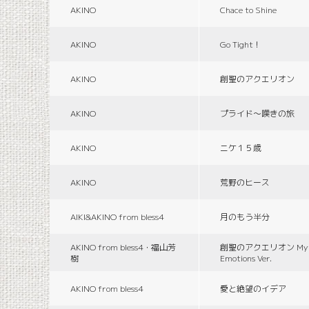
AKINO
Chace to Shine
AKINO
Go Tight！
AKINO
創聖のアクエリオン
AKINO
プライド〜嘆きの旅
AKINO
ニケ１５歳
AKINO
荒野のヒース
AIKI&AKINO from bless4
月のもう半分
AKINO from bless4・福山芳
創聖のアクエリオン Myth
樹
Emotions Ver.
AKINO from bless4
愛と絶望のイデア