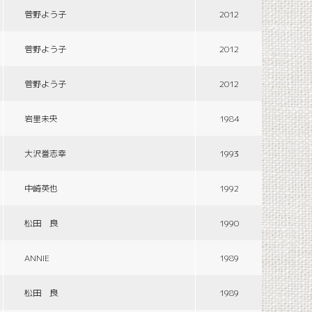
菅野よう子
2012
菅野よう子
2012
菅野よう子
2012
岩里未央
1984
大沢誉志幸
1993
中崎英也
1992
松田 良
1990
ANNIE
1989
松田 良
1989