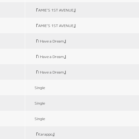
『AMIE'S 1ST AVENUE』
『AMIE'S 1ST AVENUE』
『I Have a Dream』
『I Have a Dream』
『I Have a Dream』
Single
Single
Single
『Karappo』