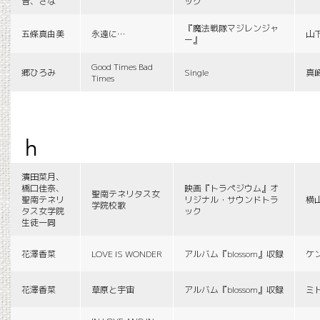
音、さな
ック
『魔法戦隊マジレンジャ
五條真由美
永遠に…
山
ー』
Good Times Bad
郷ひろみ
Single
真
Times
h
濱田菜月、
橋口佳奈、
映画『トラペジウム』オ
聖南テネリタス女
聖南テネリ
リジナル・サウンドトラ
横
学院校歌
タス女学院
ック
生徒一同
花澤香菜
LOVE IS WONDER
アルバム『blossom』収録
ケ
花澤香菜
草原と宇宙
アルバム『blossom』収録
ミ