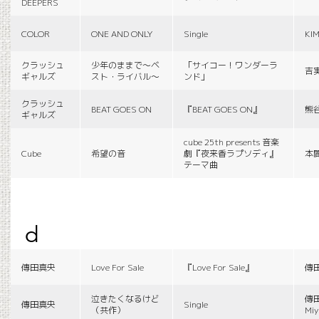
DEEPERS
COLOR
ONE AND ONLY
Single
KI
クラッシュ
少年のままで〜ベ
「サイコー！ワンダーラ
吉
ギャルズ
スト・ライバル〜
ンド」
クラッシュ
BEAT GOES ON
『BEAT GOES ON』
熊
ギャルズ
cube 25th presents 音楽
Cube
希望の音
劇『夜来香ラプソディ』
本
テーマ曲
d
傳田真央
Love For Sale
『Love For Sale』
傳
泣きたくなるけど
傳田
傳田真央
Single
（共作）
Miy