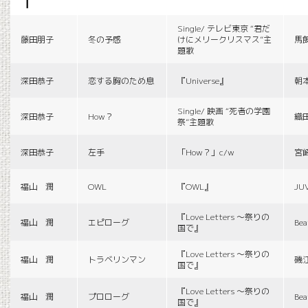
f
Single/ テレビ東京 “君だ
藤田朋子
冬の予感
けにメリークリスマス”主
馬
題歌
深田恭子
恋する胸のため息
『Universe』
朝
Single/ 映画 “死者の学園
深田恭子
How？
織
祭”主題歌
深田恭子
左手
「How？」c/w
宮
福山 潤
OWL
『OWL』
JU
『Love Letters 〜祭りの
福山 潤
エピローグ
Bea
国で』
『Love Letters 〜祭りの
福山 潤
トラベリンマン
磯
国で』
『Love Letters 〜祭りの
福山 潤
プロローグ
Bea
国で』