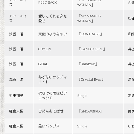
FEED BACK
AN
ス
WOMAN』
アン・ルイ
愛してくれる女を
『MY NAME IS
松
ス
愛せ
WOMAN』
浅香 唯
天使のようなヤツ
『CONTRAST』
和
浅香 唯
CRY ON
『CANDID GIRL』
井
浅香 唯
GOAL
『Rainbow』
井
あぶないサタディ
浅香 唯
『Crystal Eyes』
馬
ナイト
夜明けの雨はピア
相田翔子
Single
羽
ニッシモ
麻倉未稀
ごめんあそばせ
『SNOWBIRD』
筒
麻倉未稀
黒いパンプス
Single
い