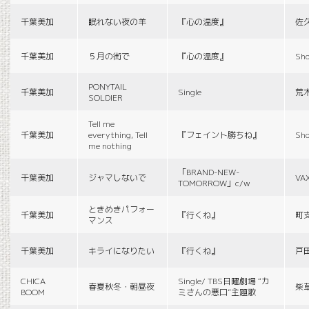
千葉美加
眠れない夜の羊
『心の温度』
佐
千葉美加
５月の街で
『心の温度』
Sho
PONYTAIL
千葉美加
Single
荒
SOLDIER
Tell me
千葉美加
everything, Tell
『フェイント勝ちね』
Sho
me nothing
「BRAND-NEW-
千葉美加
ジャマしないで
VA
TOMORROW」c/w
ときめきパフォー
千葉美加
『行くね』
町
マンス
千葉美加
キライになりたい
『行くね』
戸
CHICA
Single/ TBS日曜劇場 “カ
春夏秋冬・朝昼夜
柴
BOOM
ミさんの悪口”主題歌