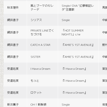
風とブーケのセレ
Single/ OVA “幻夢戦記レ
秋本理央
馬
ナーデ
ダ”主題歌
網浜直子
シリアス
Single
中
PRIVATE LINEでく
「HOT SUMMER
網浜直子
中
ちづけを
NIGHTS」c/w
網浜直子
CATCH A STAR
『AMIE'S 1ST AVENUE』
野
網浜直子
SISTER
『AMIE'S 1ST AVENUE』
中
安達祐実
I Have a Dream
『I Have a Dream』
葉
安達祐実
もっと
『I Have a Dream』
葉
安達祐実
ロケット
『I Have a Dream』
葉
新井薫子
OH！新鮮娘
Single
岩