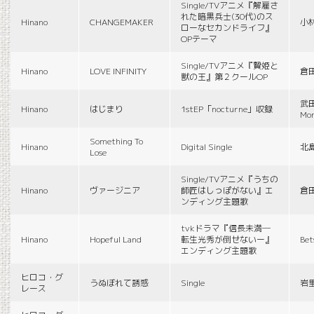
Single/TVアニメ『解雇さ
れた暗黒兵士(30代)のス
Hinano
CHANGEMAKER
小
ローなセカンドライフ』
OPテーマ
Single/TVアニメ『贄姫と
Hinano
LOVE INFINITY
倉
獣の王』第２クールOP
武田
Hinano
はじまり
1stEP「nocturne」収録
Mon
Something To
Hinano
Digital Single
北
Lose
Single/TVアニメ『うちの
Hinano
ヴァージニア
師匠はしっぽがない』エ
倉
ンディング主題歌
tvkドラマ『信長未満―
Hinano
Hopeful Land
転生光秀が倒せないー』
Be
エンディング主題歌
ヒロコ・グ
うぬぼれて誘惑
Single
岩
レース