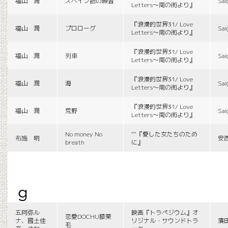
福山 潤
スペイン語の練習
Sai
Letters〜南の街より』
『浪漫的世界31/ Love
福山 潤
プロローグ
Sai
Letters〜南の街より』
『浪漫的世界31/ Love
福山 潤
列車
Sai
Letters〜南の街より』
『浪漫的世界31/ Love
福山 潤
海
Sai
Letters〜南の街より』
『浪漫的世界31/ Love
福山 潤
荒野
Sai
Letters〜南の街より』
No money No
““『愛した女たちのため
布施 明
安
breath
に』
g
五阿弥ル
映画『トラペジウム』オ
恋愛DOCHU膝栗
ナ、國土佳
リジナル・サウンドトラ
濱
毛