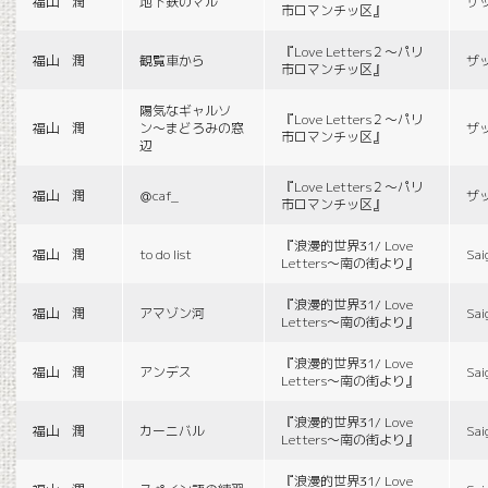
福山 潤
地下鉄のマル
ザ
市ロマンチッ区』
『Love Letters２〜パリ
福山 潤
観覧車から
ザ
市ロマンチッ区』
陽気なギャルソ
『Love Letters２〜パリ
福山 潤
ン〜まどろみの窓
ザ
市ロマンチッ区』
辺
『Love Letters２〜パリ
福山 潤
＠caf_
ザ
市ロマンチッ区』
『浪漫的世界31/ Love
福山 潤
to do list
Sai
Letters〜南の街より』
『浪漫的世界31/ Love
福山 潤
アマゾン河
Sai
Letters〜南の街より』
『浪漫的世界31/ Love
福山 潤
アンデス
Sai
Letters〜南の街より』
『浪漫的世界31/ Love
福山 潤
カーニバル
Sai
Letters〜南の街より』
『浪漫的世界31/ Love