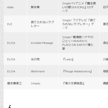
Single/TVアニメ『魔法使
edda
無伴奏
いの嫁SEASON2』EDテ
白
ーマ
Single/ フジテレビ「捨て
捨てられないラブ
ELE
られないラブレター」テ
都
レター
—マ
Single/“劇場版ハヤテの
ごとく! HEAVEN IS
ELISA
Invisible Message
森
PLACE ON EARTH”挿入
歌
ELISA
光の雨
『Lasei』
川
ELISA
Waterland
『Rouge Adolescence』
柳
榎本貴美江
Steady
『美少女倶楽部』
網