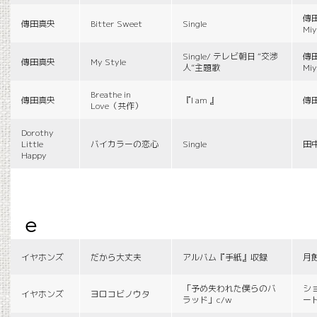
傳田
傳田真央
Bitter Sweet
Single
Miy
Single/ テレビ朝日 “交渉
傳田
傳田真央
My Style
人”主題歌
Miy
Breathe in
傳田真央
『I am 』
傳
Love（共作）
Dorothy
Little
バイカラーの恋心
Single
田
Happy
e
イヤホンズ
だから大丈夫
アルバム『手紙』収録
月
「予め失われた僕らのバ
シ
イヤホンズ
ヨロコビノウタ
ラッド」c/w
ー