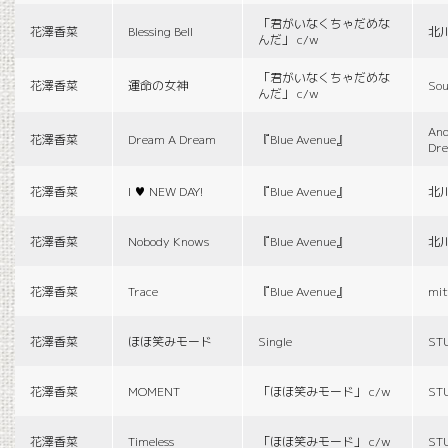
「君がいなくちゃだめな
花澤香菜
Blessing Bell
北
んだ」 c/w
「君がいなくちゃだめな
花澤香菜
運命の女神
Sou
んだ」 c/w
And
花澤香菜
Dream A Dream
『Blue Avenue』
Dr
花澤香菜
I ♥ NEW DAY!
『Blue Avenue』
北
花澤香菜
Nobody Knows
『Blue Avenue』
北
花澤香菜
Trace
『Blue Avenue』
mit
花澤香菜
ほほ笑みモード
Single
ST
花澤香菜
MOMENT
「ほほ笑みモード」 c/w
ST
花澤香菜
Timeless
「ほほ笑みモード」 c/w
ST