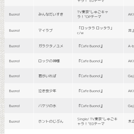
ャラ！”EDテーマ
TV東京“しゅごキャ
Buono!
みんなだいすき
AK
ラ！”OPテーマ
「ロッタラ ロッタラ」
Buono!
マイラブ
井
c/w
Buono!
ガラクタノユメ
『Cafe Buono!』
A-b
Buono!
ロックの神様
『Cafe Buono!』
AK
Buono!
君がいれば
『Cafe Buono!』
Gaj
Buono!
泣き虫少年
『Cafe Buono!』
AK
Buono!
バケツの水
『Cafe Buono!』
Gaj
Single/ TV東京“しゅごキ
Buono!
ホントのじぶん
木
ャラ！”EDテーマ