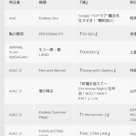
明日香
横顔
『橋』
明
Single/ TVドラマ“魔法先
A×K
Endless Sky
梶
生ネギま！”最終回ED
鮎川麻弥
PERSONALITY
『SO DO I』
岩
AIRMAIL
もう一度・愛
from
『DOGEN?』
土
LAND
NAGASAKI
A.B.C-Z
Man and Woman
『Going with Zephyr』
林
「終電を超えて～
Christmas Night/忘年
A.B.C-Z
雪が降る
山
会！BOU！NEN！
KAI！」c/w
KE
Endless Summer
A.B.C-Z
『5 Performer-Z』
MUS
Magic
/Da
EVERLASTING
A.B.C-Z
『ABC STAR LINE』
Gaj
LOVE