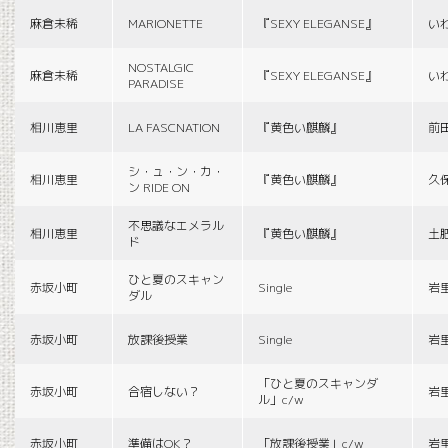
麻倉未稀
MARIONETTE
『SEXY ELEGANSE』
い
NOSTALGIC
麻倉未稀
『SEXY ELEGANSE』
い
PARADISE
相川恵里
LA FASCNATION
『黄色い麒麟』
前
シ・ュ・ン・カ・
相川恵里
『黄色い麒麟』
久
ン RIDE ON
不思議なエメラル
相川恵里
『黄色い麒麟』
土
ド
ひと夏のスキャン
赤坂小町
Single
岩
ダル
赤坂小町
放課後授業
Single
岩
「ひと夏のスキャンダ
赤坂小町
合宿しない？
岩
ル」c/w
赤坂小町
準備はOK？
「放課後授業」c/w
岩