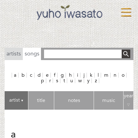
artists
songs
a
b
c
d
e
f
g
h
i
j
k
l
m
n
o
p
r
s
t
u
w
y
z
year
artist
title
notes
music
▼
▽
a