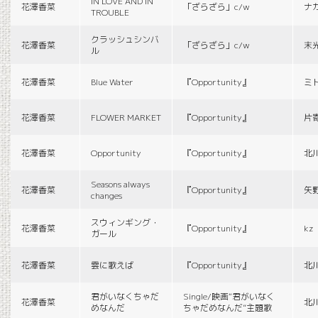
IN LOVE AND IN
花澤香菜
「ざらざら」c/w
ナ
TROUBLE
クラッシュシンバ
花澤香菜
「ざらざら」c/w
末
ル
花澤香菜
Blue Water
『Opportunity』
ミ
花澤香菜
FLOWER MARKET
『Opportunity』
片
花澤香菜
Opportunity
『Opportunity』
北
Seasons always
花澤香菜
『Opportunity』
矢
changes
スウィンギング・
花澤香菜
『Opportunity』
kz
ガール
花澤香菜
雲に歌えば
『Opportunity』
北
君がいなくちゃだ
Single/映画“君がいなく
花澤香菜
北
めなんだ
ちゃだめなんだ”主題歌