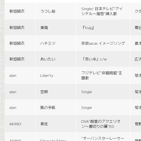
Single/ 日本テレビ“アイ
新垣結衣
うつし絵
ク
シテル〜海容”挿入歌
新垣結衣
巣箱
『hug』
葛
新垣結衣
ハチミツ
赤坂sacas イメージソング
島
新垣結衣
あいたい
「赤い糸」c/w
広
フジテレビ“非婚同盟”主
alan
Liberty
菊
題歌
alan
空唄
Single
菊
alan
風の手紙
Single
菊
OVA“創星のアクエリオ
AKINO
素足
菅
ン〜裏切りの翼”ED
“オーバンスターレーサー
AKINO
Chace to Shine
菅