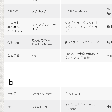
Sa
A.B.C-Z
メクルメク
『A.B.Sea Market』
進/
甘束まお、
映画『トラペジウム』オ
キャンディストラ
星村麻衣、
リジナル・サウンドトラ
横
イプ
木下ひより
ック
たからもの〜
有坂美香
映画 “クヌート”ED テーマ
鳥
Precious Moment
Single/ TV東京“無限のリ
有坂美香
dis-
M.R
ヴァイアス”主題歌
b
伴都美子
Before Sunset
『FAREWELL』
TS
サイクルボディキャンペ
Be-２
BODY HUNTER
小
ーンsong