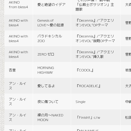
AKINO
愛と絶望のイデア
「仏戦士ボサツオン」主
大
from bless4
題歌
AKINO with
Genesis of
『Decennia』/“アクエリ
菅
bless4
LOVE〜愛の起源
オンEVOL”OPテーマ
AKINO with
パラドキシカル
『Decennia』/“アクエリ
菅
bless4
ZOO
オンEVOL”後期OPテーマ
AKINO with
『Decennia』/“アクエリ
ZERO ゼロ
菅
bless4
オンEVOL”挿入歌
MORNING
杏里
『COOOL』
岩
HIGHWAY
アン・ルイ
愛してるよ
『ROCADELIC』
大
ス
アン・ルイ
夜に傷ついて
Single
中
ス
アン・ルイ
裸の月〜NAKED
「Finish!!」c/w
松
ス
MOON
アン・ルイ
『MY NAME IS