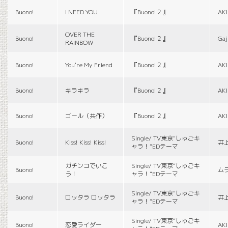
Buono!
I NEED YOU
『Buono!２』
AK
OVER THE
Buono!
『Buono!２』
Gaj
RAINBOW
Buono!
You're My Friend
『Buono!２』
AK
Buono!
キラキラ
『Buono!２』
AK
Buono!
ゴール（共作）
『Buono!２』
AK
Single/ TV東京“しゅごキ
Buono!
Kiss! Kiss! Kiss!
井
ャラ！”EDテーマ
ガチンコでいこ
Single/ TV東京“しゅごキ
Buono!
ム
う！
ャラ！”EDテーマ
Single/ TV東京“しゅごキ
Buono!
ロッタラ ロッタラ
井
ャラ！”EDテーマ
Single/ TV東京“しゅごキ
Buono!
恋愛ライダー
AK