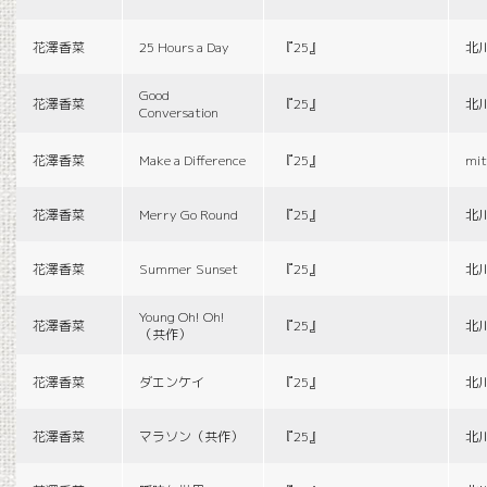
花澤香菜
25 Hours a Day
『25』
北
Good
花澤香菜
『25』
北
Conversation
花澤香菜
Make a Difference
『25』
mit
花澤香菜
Merry Go Round
『25』
北
花澤香菜
Summer Sunset
『25』
北
Young Oh! Oh!
花澤香菜
『25』
北
（共作）
花澤香菜
ダエンケイ
『25』
北
花澤香菜
マラソン（共作）
『25』
北