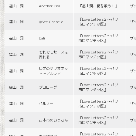
福山 潤
Another Kiss
『福山潤、愛を歌う！』
ザ
『Love Letters２〜パリ
福山 潤
@Ste-Chapelle
ザ
市ロマンチッ区』
『Love Letters２〜パリ
福山 潤
Dali
ザ
市ロマンチッ区』
それでもセーヌは
『Love Letters２〜パリ
福山 潤
ザ
流れる
市ロマンチッ区』
ヒゲのマリオネッ
『Love Letters２〜パリ
福山 潤
ザ
ト〜アルラマ
市ロマンチッ区』
『Love Letters２〜パリ
福山 潤
プロローグ
ザ
市ロマンチッ区』
『Love Letters２〜パリ
福山 潤
ペルノー
ザ
市ロマンチッ区』
『Love Letters２〜パリ
福山 潤
古本市のおっさん
ザ
市ロマンチッ区』
『Love Letters２〜パリ