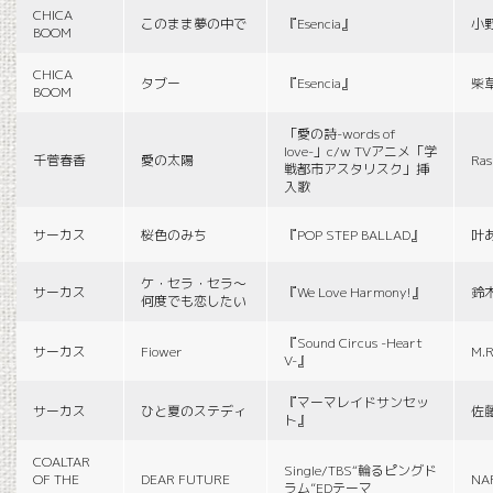
CHICA
このまま夢の中で
『Esencia』
小
BOOM
CHICA
タブー
『Esencia』
柴
BOOM
「愛の詩-words of
love-」c/w TVアニメ「学
千菅春香
愛の太陽
Ras
戦都市アスタリスク」挿
入歌
サーカス
桜色のみち
『POP STEP BALLAD』
叶
ケ・セラ・セラ〜
サーカス
『We Love Harmony!』
鈴
何度でも恋したい
『Sound Circus -Heart
サーカス
Fiower
M.R
V-』
『マーマレイドサンセッ
サーカス
ひと夏のステディ
佐
ト』
COALTAR
Single/TBS“輪るピングド
OF THE
DEAR FUTURE
NA
ラム”EDテーマ