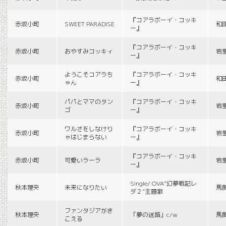
『コアラボーイ・コッキ
赤坂小町
SWEET PARADISE
和
ー』
『コアラボーイ・コッキ
赤坂小町
おやすみコッキィ
岩
ー』
ようこそコアラち
『コアラボーイ・コッキ
赤坂小町
和
ゃん
ー』
パパとママのタン
『コアラボーイ・コッキ
赤坂小町
岩
ゴ
ー』
ワルさをしなけり
『コアラボーイ・コッキ
赤坂小町
岩
ゃはじまらない
ー』
『コアラボーイ・コッキ
赤坂小町
可愛いラーラ
岩
ー』
Single/ OVA“幻夢戦記レ
秋本理央
未来になりたい
馬
ダ２”主題歌
ファンタジアがき
秋本理央
「夢の迷路」c/w
馬
こえる