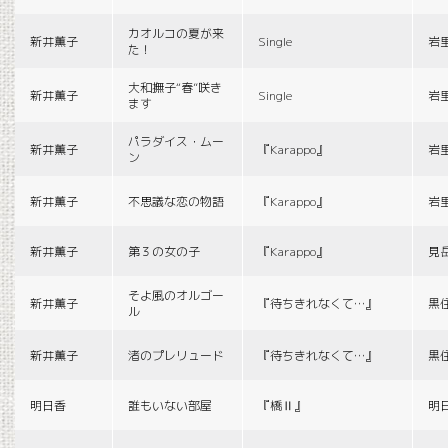
カオルコの夏が来
新井薫子
Single
岩
た！
大和撫子“春”咲き
新井薫子
Single
岩
ます
パラダイス・ムー
新井薫子
『Karappo』
岩
ン
新井薫子
不思議な恋の物語
『Karappo』
岩
新井薫子
第３の女の子
『Karappo』
見
そよ風のオルゴー
新井薫子
『待ちきれなくて…』
黒
ル
新井薫子
渚のプレリュード
『待ちきれなくて…』
黒
明日香
誰もいない部屋
『橋Ⅱ』
明