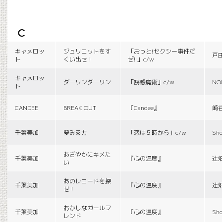
c
キャメロッ
ジュリエットをす
「おっと!セクシー事件だ
戸
ト
くい出せ！
ぜ!!」c/w
キャメロッ
ダーリンダーリン
「誘惑魔術」c/w
NO
ト
CANDEE
BREAK OUT
『Candee』
崎
千葉美加
夢みる力
「恋は５時から」c/w
Sho
あざやかにキメた
千葉美加
『心の温度』
辻
い
あのレコードを探
千葉美加
『心の温度』
辻
せ！
おかしなガールフ
千葉美加
『心の温度』
Sho
レンド