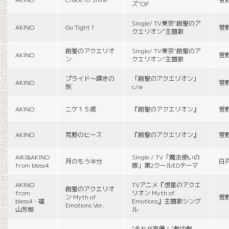
ズ”OP
Single/ TV東京“創聖のア
AKINO
Go Tight！
菅
クエリオン”主題歌
創聖のアクエリオ
Single/ TV東京“創聖のア
AKINO
菅
ン
クエリオン”主題歌
プライド〜嘆きの
「創聖のアクエリオン」
AKINO
菅
旅
c/w
AKINO
ニケ１５歳
『創聖のアクエリオン』
菅
AKINO
荒野のヒース
『創聖のアクエリオン』
菅
AIKI&AKINO
Single / TV「魔法使いの
月のもう半分
白
from bless4
嫁」第2クールEDテーマ
AKINO
TVアニメ『想星のアクエ
創聖のアクエリオ
from
リオン Myth of
ン Myth of
菅
bless4・福
Emotions』主題歌シング
Emotions Ver.
山芳樹
ル
“それが声優！”劇中劇