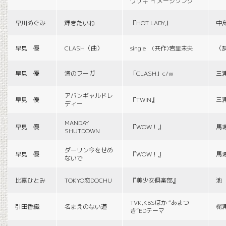
ウサギ”イメージソング
早川めぐみ
輝きたいね
『HOT LADY』
中
早見 優
CLASH（曲）
single (共作)岩里未央
（
早見 優
渚のフーガ
「CLASH」c/w
三
アバンギャルドレ
早見 優
『TWIN』
三
ディー
MANDAY
早見 優
『WOW！』
馬
SHUTDOWN
ダーリン今をせめ
早見 優
『WOW！』
馬
ないで
比嘉ひとみ
TOKYO恋DOCHU
『美少女倶楽部』
池
TVK,KBSほか “あまつ
引田香織
名まえのない道
梶
き”EDテーマ