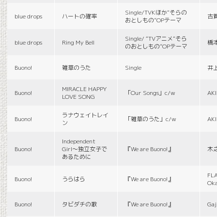
Single/TVKほか“そらの
blue drops
ハートの確率
古
おとしもの”OPテーマ
Single/ “TVアニメ“そら
blue drops
Ring My Bell
橋
のおとしもの”OPテーマ
Buono!
雑草のうた
Single
井
MIRACLE HAPPY
Buono!
「Our Songs」c/w
AK
LOVE SONG
ラナウェイトレイ
Buono!
「雑草のうた」c/w
AK
ン
Independent
Buono!
Girl〜独立女子で
『We are Buono!』
木
あるために
FLA
Buono!
うらはら
『We are Buono!』
Ok
Buono!
タビダチの歌
『We are Buono!』
Gaj