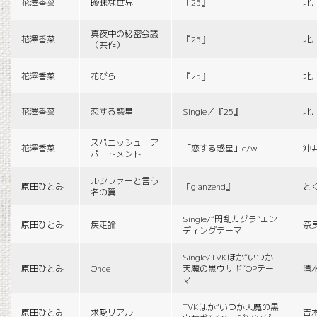
花澤香菜
曖昧な世界
『25』
北
真夜中の秘密会議
花澤香菜
『25』
北
（共作）
花澤香菜
花びら
『25』
北
花澤香菜
恋する惑星
Single／『25』
北
スパニッシュ・ア
花澤香菜
「恋する惑星」c/w
沖
パートメント
ルシファーと言う
原田ひとみ
『glanzend』
と
名の翼
Single/“閃乱カグラ”エン
原田ひとみ
疾走論
奈
ディングテーマ
Single/TVKほか“いつか
原田ひとみ
Once
天魔の黒ウサギ”OPテー
清
マ
TVKほか“いつか天魔の黒
原田ひとみ
求愛リアル
吉