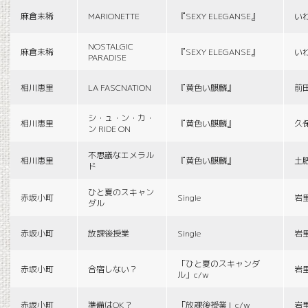
麻倉未稀
MARIONETTE
『SEXY ELEGANSE』
い
NOSTALGIC
麻倉未稀
『SEXY ELEGANSE』
い
PARADISE
相川恵里
LA FASCNATION
『黄色い麒麟』
前
シ・ュ・ン・カ・
相川恵里
『黄色い麒麟』
久
ン RIDE ON
不思議なエメラル
相川恵里
『黄色い麒麟』
土
ド
ひと夏のスキャン
赤坂小町
Single
岩
ダル
赤坂小町
放課後授業
Single
岩
「ひと夏のスキャンダ
赤坂小町
合宿しない？
岩
ル」c/w
赤坂小町
準備はOK？
「放課後授業」c/w
岩