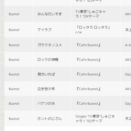
ャラ！”EDテーマ
TV東京“しゅごキャ
Buono!
みんなだいすき
AK
ラ！”OPテーマ
「ロッタラ ロッタラ」
Buono!
マイラブ
井
c/w
Buono!
ガラクタノユメ
『Cafe Buono!』
A-b
Buono!
ロックの神様
『Cafe Buono!』
AK
Buono!
君がいれば
『Cafe Buono!』
Gaj
Buono!
泣き虫少年
『Cafe Buono!』
AK
Buono!
バケツの水
『Cafe Buono!』
Gaj
Single/ TV東京“しゅごキ
Buono!
ホントのじぶん
木
ャラ！”EDテーマ