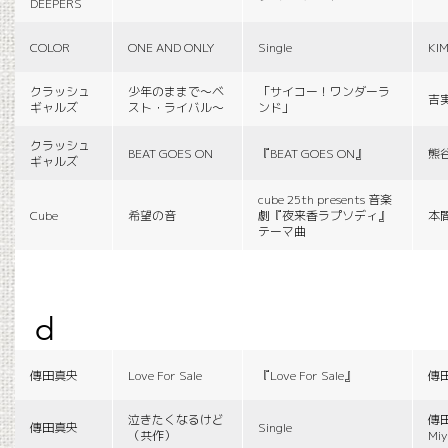
DEEPERS
COLOR
ONE AND ONLY
Single
KI
クラッシュ
少年のままで〜ベ
「サイコー！ワンダーラ
吉
ギャルズ
スト・ライバル〜
ンド」
クラッシュ
BEAT GOES ON
『BEAT GOES ON』
熊
ギャルズ
cube 25th presents 音楽
Cube
希望の音
劇『夜来香ラプソディ』
本
テーマ曲
d
傳田真央
Love For Sale
『Love For Sale』
傳
泣きたくなるけど
傳田
傳田真央
Single
（共作）
Miy