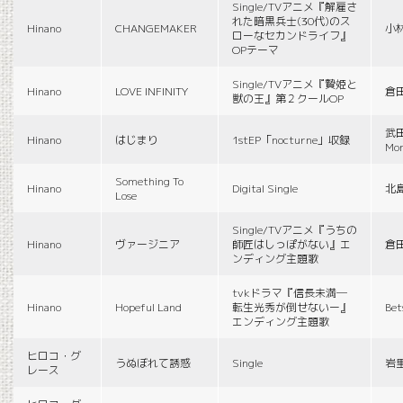
Single/TVアニメ『解雇さ
れた暗黒兵士(30代)のス
Hinano
CHANGEMAKER
小
ローなセカンドライフ』
OPテーマ
Single/TVアニメ『贄姫と
Hinano
LOVE INFINITY
倉
獣の王』第２クールOP
武田
Hinano
はじまり
1stEP「nocturne」収録
Mon
Something To
Hinano
Digital Single
北
Lose
Single/TVアニメ『うちの
Hinano
ヴァージニア
師匠はしっぽがない』エ
倉
ンディング主題歌
tvkドラマ『信長未満―
Hinano
Hopeful Land
転生光秀が倒せないー』
Be
エンディング主題歌
ヒロコ・グ
うぬぼれて誘惑
Single
岩
レース