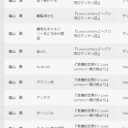
福山 潤
地下鉄のマル
ザ
市ロマンチッ区』
『Love Letters２〜パリ
福山 潤
観覧車から
ザ
市ロマンチッ区』
陽気なギャルソ
『Love Letters２〜パリ
福山 潤
ン〜まどろみの窓
ザ
市ロマンチッ区』
辺
『Love Letters２〜パリ
福山 潤
＠caf_
ザ
市ロマンチッ区』
『浪漫的世界31/ Love
福山 潤
to do list
Sai
Letters〜南の街より』
『浪漫的世界31/ Love
福山 潤
アマゾン河
Sai
Letters〜南の街より』
『浪漫的世界31/ Love
福山 潤
アンデス
Sai
Letters〜南の街より』
『浪漫的世界31/ Love
福山 潤
カーニバル
Sai
Letters〜南の街より』
『浪漫的世界31/ Love