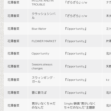
IN LOVE AND IN
花澤香菜
「ざらざら」c/w
ナ
TROUBLE
クラッシュシンバ
花澤香菜
「ざらざら」c/w
末
ル
花澤香菜
Blue Water
『Opportunity』
ミ
花澤香菜
FLOWER MARKET
『Opportunity』
片
花澤香菜
Opportunity
『Opportunity』
北
Seasons always
花澤香菜
『Opportunity』
矢
changes
スウィンギング・
花澤香菜
『Opportunity』
kz
ガール
花澤香菜
雲に歌えば
『Opportunity』
北
君がいなくちゃだ
Single/映画“君がいなく
花澤香菜
北
めなんだ
ちゃだめなんだ”主題歌