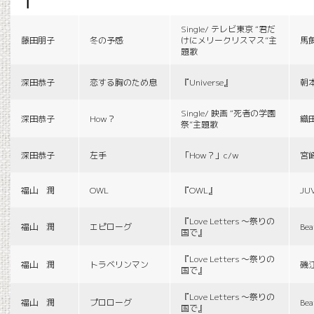
f
Single/ テレビ東京 “君だ
藤田朋子
冬の予感
けにメリークリスマス”主
馬
題歌
深田恭子
恋する胸のため息
『Universe』
朝
Single/ 映画 “死者の学園
深田恭子
How？
織
祭”主題歌
深田恭子
左手
「How？」c/w
宮
福山 潤
OWL
『OWL』
JU
『Love Letters 〜祭りの
福山 潤
エピローグ
Bea
国で』
『Love Letters 〜祭りの
福山 潤
トラベリンマン
磯
国で』
『Love Letters 〜祭りの
福山 潤
プロローグ
Bea
国で』