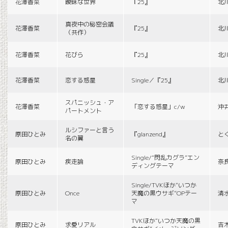
花澤香菜
曖昧な世界
『25』
北
真夜中の秘密会議
花澤香菜
『25』
北
（共作）
花澤香菜
花びら
『25』
北
花澤香菜
恋する惑星
Single／『25』
北
スパニッシュ・ア
花澤香菜
「恋する惑星」c/w
沖
パートメント
ルシファーと言う
原田ひとみ
『glanzend』
と
名の翼
Single/“閃乱カグラ”エン
原田ひとみ
疾走論
奈
ディングテーマ
Single/TVKほか“いつか
原田ひとみ
Once
天魔の黒ウサギ”OPテー
清
マ
TVKほか“いつか天魔の黒
原田ひとみ
求愛リアル
吉