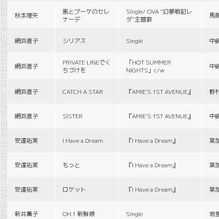
風とブーケのセレ
Single/ OVA “幻夢戦記レ
秋本理央
馬
ナーデ
ダ”主題歌
網浜直子
シリアス
Single
中
PRIVATE LINEでく
「HOT SUMMER
網浜直子
中
ちづけを
NIGHTS」c/w
網浜直子
CATCH A STAR
『AMIE'S 1ST AVENUE』
野
網浜直子
SISTER
『AMIE'S 1ST AVENUE』
中
安達祐実
I Have a Dream
『I Have a Dream』
葉
安達祐実
もっと
『I Have a Dream』
葉
安達祐実
ロケット
『I Have a Dream』
葉
新井薫子
OH！新鮮娘
Single
岩