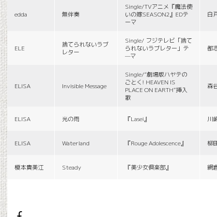
Single/TVアニメ『魔法使
edda
無伴奏
いの嫁SEASON2』EDテ
白
ーマ
Single/ フジテレビ「捨て
捨てられないラブ
ELE
られないラブレター」テ
都
レター
—マ
Single/“劇場版ハヤテの
ごとく! HEAVEN IS
ELISA
Invisible Message
森
PLACE ON EARTH”挿入
歌
ELISA
光の雨
『Lasei』
川
ELISA
Waterland
『Rouge Adolescence』
柳
榎本貴美江
Steady
『美少女倶楽部』
網