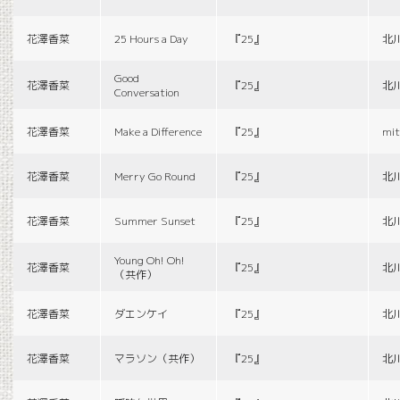
花澤香菜
25 Hours a Day
『25』
北
Good
花澤香菜
『25』
北
Conversation
花澤香菜
Make a Difference
『25』
mit
花澤香菜
Merry Go Round
『25』
北
花澤香菜
Summer Sunset
『25』
北
Young Oh! Oh!
花澤香菜
『25』
北
（共作）
花澤香菜
ダエンケイ
『25』
北
花澤香菜
マラソン（共作）
『25』
北