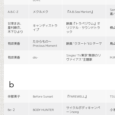
Sa
A.B.C-Z
メクルメク
『A.B.Sea Market』
進/
甘束まお、
映画『トラペジウム』オ
キャンディストラ
星村麻衣、
リジナル・サウンドトラ
横
イプ
木下ひより
ック
たからもの〜
有坂美香
映画 “クヌート”ED テーマ
鳥
Precious Moment
Single/ TV東京“無限のリ
有坂美香
dis-
M.R
ヴァイアス”主題歌
b
伴都美子
Before Sunset
『FAREWELL』
TS
サイクルボディキャンペ
Be-２
BODY HUNTER
小
ーンsong