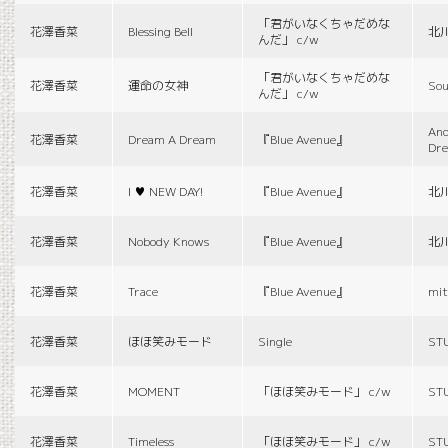
「君がいなくちゃだめな
花澤香菜
Blessing Bell
北
んだ」 c/w
「君がいなくちゃだめな
花澤香菜
運命の女神
Sou
んだ」 c/w
And
花澤香菜
Dream A Dream
『Blue Avenue』
Dr
花澤香菜
I ♥ NEW DAY!
『Blue Avenue』
北
花澤香菜
Nobody Knows
『Blue Avenue』
北
花澤香菜
Trace
『Blue Avenue』
mit
花澤香菜
ほほ笑みモード
Single
ST
花澤香菜
MOMENT
「ほほ笑みモード」 c/w
ST
花澤香菜
Timeless
「ほほ笑みモード」 c/w
ST