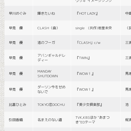
ウサギ”イメージソング
早川めぐみ
輝きたいね
『HOT LADY』
中
早見 優
CLASH（曲）
single (共作)岩里未央
（
早見 優
渚のフーガ
「CLASH」c/w
三
アバンギャルドレ
早見 優
『TWIN』
三
ディー
MANDAY
早見 優
『WOW！』
馬
SHUTDOWN
ダーリン今をせめ
早見 優
『WOW！』
馬
ないで
比嘉ひとみ
TOKYO恋DOCHU
『美少女倶楽部』
池
TVK,KBSほか “あまつ
引田香織
名まえのない道
梶
き”EDテーマ