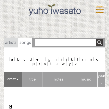
artists
songs
a
b
c
d
e
f
g
h
i
j
k
l
m
n
o
p
r
s
t
u
w
y
z
year
artist
title
notes
music
▼
▽
a