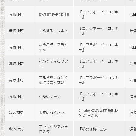
『コアラボーイ・コッキ
赤坂小町
SWEET PARADISE
和
ー』
『コアラボーイ・コッキ
赤坂小町
おやすみコッキィ
岩
ー』
ようこそコアラち
『コアラボーイ・コッキ
赤坂小町
和
ゃん
ー』
パパとママのタン
『コアラボーイ・コッキ
赤坂小町
岩
ゴ
ー』
ワルさをしなけり
『コアラボーイ・コッキ
赤坂小町
岩
ゃはじまらない
ー』
『コアラボーイ・コッキ
赤坂小町
可愛いラーラ
岩
ー』
Single/ OVA“幻夢戦記レ
秋本理央
未来になりたい
馬
ダ２”主題歌
ファンタジアがき
秋本理央
「夢の迷路」c/w
馬
こえる