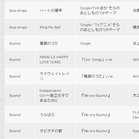
Single/TVKほか“そらの
blue drops
ハートの確率
古
おとしもの”OPテーマ
Single/ “TVアニメ“そら
blue drops
Ring My Bell
橋
のおとしもの”OPテーマ
Buono!
雑草のうた
Single
井
MIRACLE HAPPY
Buono!
「Our Songs」c/w
AK
LOVE SONG
ラナウェイトレイ
Buono!
「雑草のうた」c/w
AK
ン
Independent
Buono!
Girl〜独立女子で
『We are Buono!』
木
あるために
FLA
Buono!
うらはら
『We are Buono!』
Ok
Buono!
タビダチの歌
『We are Buono!』
Gaj