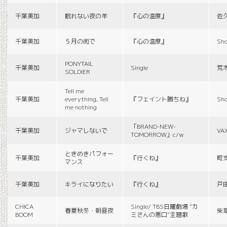
千葉美加
眠れない夜の羊
『心の温度』
佐
千葉美加
５月の街で
『心の温度』
Sho
PONYTAIL
千葉美加
Single
荒
SOLDIER
Tell me
千葉美加
everything, Tell
『フェイント勝ちね』
Sho
me nothing
「BRAND-NEW-
千葉美加
ジャマしないで
VA
TOMORROW」c/w
ときめきパフォー
千葉美加
『行くね』
町
マンス
千葉美加
キライになりたい
『行くね』
戸
CHICA
Single/ TBS日曜劇場 “カ
春夏秋冬・朝昼夜
柴
BOOM
ミさんの悪口”主題歌