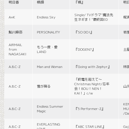
明日香
横顔
『橋』
明
Single/ TVドラマ“魔法先
A×K
Endless Sky
梶
生ネギま！”最終回ED
鮎川麻弥
PERSONALITY
『SO DO I』
岩
AIRMAIL
もう一度・愛
from
『DOGEN?』
土
LAND
NAGASAKI
A.B.C-Z
Man and Woman
『Going with Zephyr』
林
「終電を超えて～
Christmas Night/忘年
A.B.C-Z
雪が降る
山
会！BOU！NEN！
KAI！」c/w
KE
Endless Summer
A.B.C-Z
『5 Performer-Z』
MUS
Magic
/Da
EVERLASTING
A.B.C-Z
『ABC STAR LINE』
Gaj
LOVE