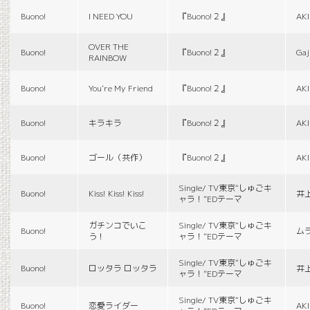
Buono!
I NEED YOU
『Buono!２』
AK
OVER THE
Buono!
『Buono!２』
Gaj
RAINBOW
Buono!
You're My Friend
『Buono!２』
AK
Buono!
キラキラ
『Buono!２』
AK
Buono!
ゴール（共作）
『Buono!２』
AK
Single/ TV東京“しゅごキ
Buono!
Kiss! Kiss! Kiss!
井
ャラ！”EDテーマ
ガチンコでいこ
Single/ TV東京“しゅごキ
Buono!
ム
う！
ャラ！”EDテーマ
Single/ TV東京“しゅごキ
Buono!
ロッタラ ロッタラ
井
ャラ！”EDテーマ
Single/ TV東京“しゅごキ
Buono!
恋愛ライダー
AK