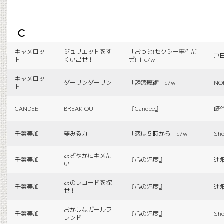
c
キャメロッ
ジュリエットをす
「おっと!セクシー事件だ
戸
ト
くい出せ！
ぜ!!」c/w
キャメロッ
ダーリンダーリン
「誘惑魔術」c/w
NO
ト
CANDEE
BREAK OUT
『Candee』
崎
千葉美加
夢みる力
「恋は５時から」c/w
Sho
あざやかにキメた
千葉美加
『心の温度』
辻
い
あのレコードを探
千葉美加
『心の温度』
辻
せ！
おかしなガールフ
千葉美加
『心の温度』
Sho
レンド