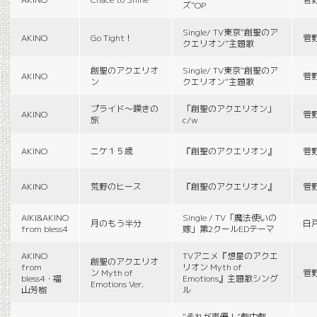
ズ”OP
Single/ TV東京“創聖のア
AKINO
Go Tight！
菅
クエリオン”主題歌
創聖のアクエリオ
Single/ TV東京“創聖のア
AKINO
菅
ン
クエリオン”主題歌
プライド〜嘆きの
「創聖のアクエリオン」
AKINO
菅
旅
c/w
AKINO
ニケ１５歳
『創聖のアクエリオン』
菅
AKINO
荒野のヒース
『創聖のアクエリオン』
菅
AIKI&AKINO
Single / TV「魔法使いの
月のもう半分
白
from bless4
嫁」第2クールEDテーマ
AKINO
TVアニメ『想星のアクエ
創聖のアクエリオ
from
リオン Myth of
ン Myth of
菅
bless4・福
Emotions』主題歌シング
Emotions Ver.
山芳樹
ル
“それが声優！”劇中劇