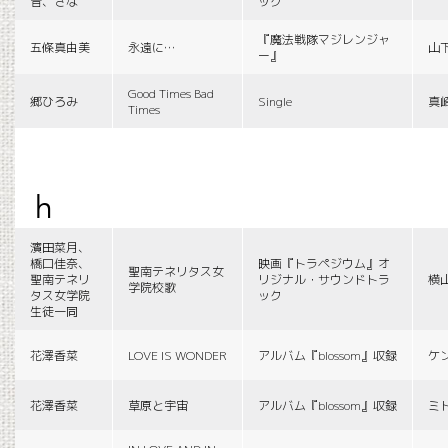
音、さな
ック
『魔法戦隊マジレンジャ
五條真由美
永遠に…
山
ー』
Good Times Bad
郷ひろみ
Single
真
Times
h
濱田菜月、
橋口佳奈、
映画『トラペジウム』オ
聖南テネリタス女
聖南テネリ
リジナル・サウンドトラ
横
学院校歌
タス女学院
ック
生徒一同
花澤香菜
LOVE IS WONDER
アルバム『blossom』収録
ケ
花澤香菜
草原と宇宙
アルバム『blossom』収録
ミ