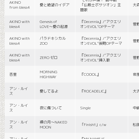
AKINO
愛と絶望のイデア
「仏戦士ボサツオン」主
大
from bless4
題歌
AKINO with
Genesis of
『Decennia』/“アクエリ
菅
bless4
LOVE〜愛の起源
オンEVOL”OPテーマ
AKINO with
パラドキシカル
『Decennia』/“アクエリ
菅
bless4
ZOO
オンEVOL”後期OPテーマ
AKINO with
『Decennia』/“アクエリ
ZERO ゼロ
菅
bless4
オンEVOL”挿入歌
MORNING
杏里
『COOOL』
岩
HIGHWAY
アン・ルイ
愛してるよ
『ROCADELIC』
大
ス
アン・ルイ
夜に傷ついて
Single
中
ス
アン・ルイ
裸の月〜NAKED
「Finish!!」c/w
松
ス
MOON
アン・ルイ
『MY NAME IS