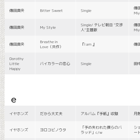
傳田
傳田真央
Bitter Sweet
Single
Miy
Single/ テレビ朝日 “交渉
傳田
傳田真央
My Style
人”主題歌
Miy
Breathe in
傳田真央
『I am 』
傳
Love（共作）
Dorothy
Little
バイカラーの恋心
Single
田
Happy
e
イヤホンズ
だから大丈夫
アルバム『手紙』収録
月
「予め失われた僕らのバ
シ
イヤホンズ
ヨロコビノウタ
ラッド」c/w
ー