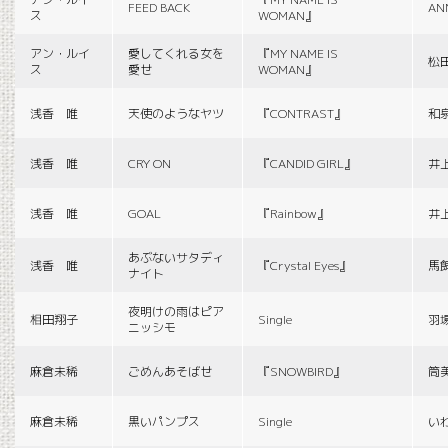
FEED BACK
AN
ス
WOMAN』
アン・ルイ
愛してくれる女を
『MY NAME IS
松
ス
愛せ
WOMAN』
浅香 唯
天使のようなヤツ
『CONTRAST』
和
浅香 唯
CRY ON
『CANDID GIRL』
井
浅香 唯
GOAL
『Rainbow』
井
あぶないサタディ
浅香 唯
『Crystal Eyes』
馬
ナイト
夜明けの雨はピア
相田翔子
Single
羽
ニッシモ
麻倉未稀
ごめんあそばせ
『SNOWBIRD』
筒
麻倉未稀
黒いパンプス
Single
い