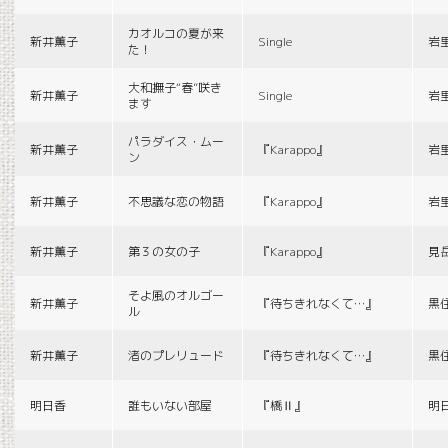
カオルコの夏が来
新井薫子
Single
岩
た！
大和撫子“春”咲き
新井薫子
Single
岩
ます
パラダイス・ムー
新井薫子
『Karappo』
岩
ン
新井薫子
不思議な恋の物語
『Karappo』
岩
新井薫子
第３の女の子
『Karappo』
見
そよ風のオルゴー
新井薫子
『待ちきれなくて…』
黒
ル
新井薫子
渚のプレリュード
『待ちきれなくて…』
黒
明日香
誰もいない部屋
『橋Ⅱ』
明