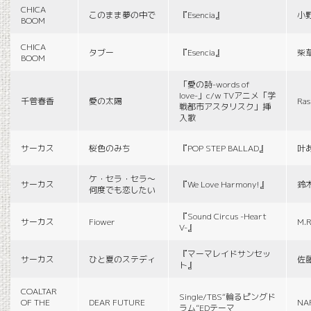
CHICA
このまま夢の中で
『Esencia』
小
BOOM
CHICA
タブー
『Esencia』
柴
BOOM
「愛の詩-words of
love-」c/w TVアニメ「学
千菅春香
愛の太陽
Ras
戦都市アスタリスク」挿
入歌
サーカス
桜色のみち
『POP STEP BALLAD』
叶
ケ・セラ・セラ〜
サーカス
『We Love Harmony!』
鈴
何度でも恋したい
『Sound Circus -Heart
サーカス
Fiower
M.R
V-』
『マーマレイドサンセッ
サーカス
ひと夏のステディ
佐
ト』
COALTAR
Single/TBS“輪るピングド
OF THE
DEAR FUTURE
NA
ラム”EDテーマ