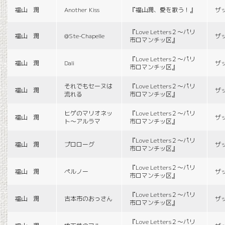
福山 潤
Another Kiss
『福山潤、愛を歌う！』
ザ
『Love Letters２〜パリ
福山 潤
@Ste-Chapelle
ザ
市ロマンチッ区』
『Love Letters２〜パリ
福山 潤
Dali
ザ
市ロマンチッ区』
それでもセーヌは
『Love Letters２〜パリ
福山 潤
ザ
流れる
市ロマンチッ区』
ヒゲのマリオネッ
『Love Letters２〜パリ
福山 潤
ザ
ト〜アルラマ
市ロマンチッ区』
『Love Letters２〜パリ
福山 潤
プロローグ
ザ
市ロマンチッ区』
『Love Letters２〜パリ
福山 潤
ペルノー
ザ
市ロマンチッ区』
『Love Letters２〜パリ
福山 潤
古本市のおっさん
ザ
市ロマンチッ区』
『Love Letters２〜パリ