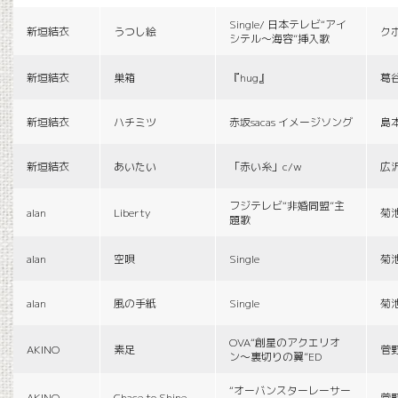
Single/ 日本テレビ“アイ
新垣結衣
うつし絵
ク
シテル〜海容”挿入歌
新垣結衣
巣箱
『hug』
葛
新垣結衣
ハチミツ
赤坂sacas イメージソング
島
新垣結衣
あいたい
「赤い糸」c/w
広
フジテレビ“非婚同盟”主
alan
Liberty
菊
題歌
alan
空唄
Single
菊
alan
風の手紙
Single
菊
OVA“創星のアクエリオ
AKINO
素足
菅
ン〜裏切りの翼”ED
“オーバンスターレーサー
AKINO
Chace to Shine
菅