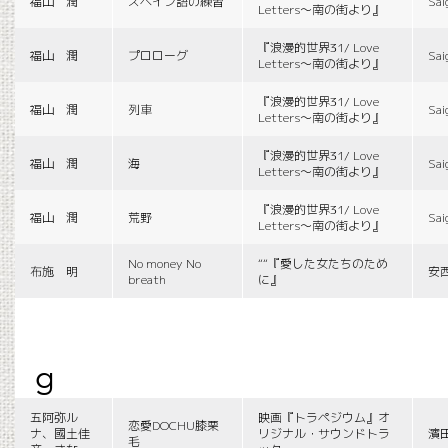
福山 潤
スペイン語の練習
Sai
Letters〜南の街より』
『浪漫的世界31/ Love
福山 潤
プロローグ
Sai
Letters〜南の街より』
『浪漫的世界31/ Love
福山 潤
列車
Sai
Letters〜南の街より』
『浪漫的世界31/ Love
福山 潤
海
Sai
Letters〜南の街より』
『浪漫的世界31/ Love
福山 潤
荒野
Sai
Letters〜南の街より』
No money No
““『愛した女たちのため
布施 明
安
breath
に』
g
五阿弥ル
映画『トラペジウム』オ
恋愛DOCHU膝栗
ナ、國土佳
リジナル・サウンドトラ
濱
毛