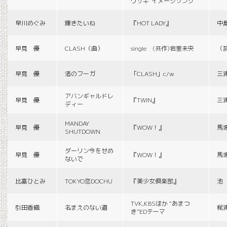
ウサギ”イメージソング
早川めぐみ
輝きたいね
『HOT LADY』
中
早見 優
CLASH（曲）
single (共作)岩里未央
（
早見 優
渚のフーガ
「CLASH」c/w
三
アバンギャルドレ
早見 優
『TWIN』
三
ディー
MANDAY
早見 優
『WOW！』
馬
SHUTDOWN
ダーリン今をせめ
早見 優
『WOW！』
馬
ないで
比嘉ひとみ
TOKYO恋DOCHU
『美少女倶楽部』
池
TVK,KBSほか “あまつ
引田香織
名まえのない道
梶
き”EDテーマ