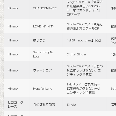
Single/TVアニメ『解雇さ
れた暗黒兵士(30代)のス
Hinano
CHANGEMAKER
小
ローなセカンドライフ』
OPテーマ
Single/TVアニメ『贄姫と
Hinano
LOVE INFINITY
倉
獣の王』第２クールOP
武田
Hinano
はじまり
1stEP「nocturne」収録
Mon
Something To
Hinano
Digital Single
北
Lose
Single/TVアニメ『うちの
Hinano
ヴァージニア
師匠はしっぽがない』エ
倉
ンディング主題歌
tvkドラマ『信長未満―
Hinano
Hopeful Land
転生光秀が倒せないー』
Be
エンディング主題歌
ヒロコ・グ
うぬぼれて誘惑
Single
岩
レース