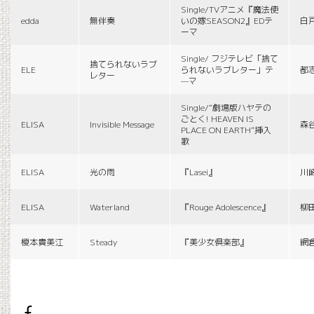
Single/TVアニメ『魔法使
edda
無伴奏
いの嫁SEASON2』EDテ
白
ーマ
Single/ フジテレビ「捨て
捨てられないラブ
ELE
られないラブレター」テ
都
レター
—マ
Single/“劇場版ハヤテの
ごとく! HEAVEN IS
ELISA
Invisible Message
森
PLACE ON EARTH”挿入
歌
ELISA
光の雨
『Lasei』
川
ELISA
Waterland
『Rouge Adolescence』
柳
榎本貴美江
Steady
『美少女倶楽部』
網