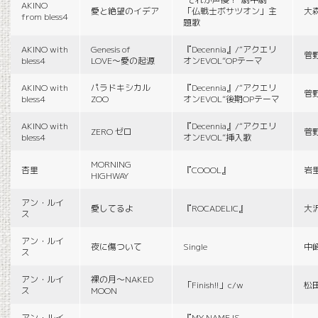
AKINO
愛と絶望のイデア
「仏戦士ボサツオン」主
大
from bless4
題歌
AKINO with
Genesis of
『Decennia』/“アクエリ
菅
bless4
LOVE〜愛の起源
オンEVOL”OPテーマ
AKINO with
パラドキシカル
『Decennia』/“アクエリ
菅
bless4
ZOO
オンEVOL”後期OPテーマ
AKINO with
『Decennia』/“アクエリ
ZERO ゼロ
菅
bless4
オンEVOL”挿入歌
MORNING
杏里
『COOOL』
岩
HIGHWAY
アン・ルイ
愛してるよ
『ROCADELIC』
大
ス
アン・ルイ
夜に傷ついて
Single
中
ス
アン・ルイ
裸の月〜NAKED
「Finish!!」c/w
松
ス
MOON
アン・ルイ
『MY NAME IS