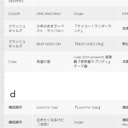
DEEPERS
COLOR
ONE AND ONLY
Single
KI
クラッシュ
少年のままで〜ベ
「サイコー！ワンダーラ
吉
ギャルズ
スト・ライバル〜
ンド」
クラッシュ
BEAT GOES ON
『BEAT GOES ON』
熊
ギャルズ
cube 25th presents 音楽
Cube
希望の音
劇『夜来香ラプソディ』
本
テーマ曲
d
傳田真央
Love For Sale
『Love For Sale』
傳
泣きたくなるけど
傳田
傳田真央
Single
（共作）
Miy