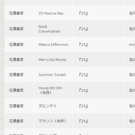
花澤香菜
25 Hours a Day
『25』
北
Good
花澤香菜
『25』
北
Conversation
花澤香菜
Make a Difference
『25』
mit
花澤香菜
Merry Go Round
『25』
北
花澤香菜
Summer Sunset
『25』
北
Young Oh! Oh!
花澤香菜
『25』
北
（共作）
花澤香菜
ダエンケイ
『25』
北
花澤香菜
マラソン（共作）
『25』
北