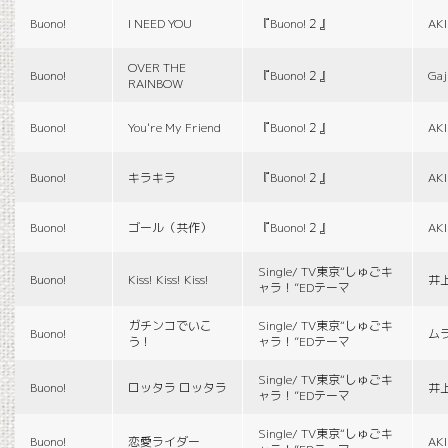
Buono!
I NEED YOU
『Buono!２』
AK
OVER THE
Buono!
『Buono!２』
Gaj
RAINBOW
Buono!
You're My Friend
『Buono!２』
AK
Buono!
キラキラ
『Buono!２』
AK
Buono!
ゴール（共作）
『Buono!２』
AK
Single/ TV東京“しゅごキ
Buono!
Kiss! Kiss! Kiss!
井
ャラ！”EDテーマ
ガチンコでいこ
Single/ TV東京“しゅごキ
Buono!
ム
う！
ャラ！”EDテーマ
Single/ TV東京“しゅごキ
Buono!
ロッタラ ロッタラ
井
ャラ！”EDテーマ
Single/ TV東京“しゅごキ
Buono!
恋愛ライダー
AK