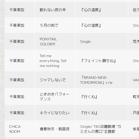
千葉美加
眠れない夜の羊
『心の温度』
佐
千葉美加
５月の街で
『心の温度』
Sho
PONYTAIL
千葉美加
Single
荒
SOLDIER
Tell me
千葉美加
everything, Tell
『フェイント勝ちね』
Sho
me nothing
「BRAND-NEW-
千葉美加
ジャマしないで
VA
TOMORROW」c/w
ときめきパフォー
千葉美加
『行くね』
町
マンス
千葉美加
キライになりたい
『行くね』
戸
CHICA
Single/ TBS日曜劇場 “カ
春夏秋冬・朝昼夜
柴
BOOM
ミさんの悪口”主題歌