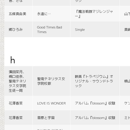
音、さな
ック
『魔法戦隊マジレンジャ
五條真由美
永遠に…
山
ー』
Good Times Bad
郷ひろみ
Single
真
Times
h
濱田菜月、
橋口佳奈、
映画『トラペジウム』オ
聖南テネリタス女
聖南テネリ
リジナル・サウンドトラ
横
学院校歌
タス女学院
ック
生徒一同
花澤香菜
LOVE IS WONDER
アルバム『blossom』収録
ケ
花澤香菜
草原と宇宙
アルバム『blossom』収録
ミ