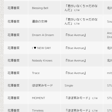
「君がいなくちゃだめな
花澤香菜
Blessing Bell
北
んだ」 c/w
「君がいなくちゃだめな
花澤香菜
運命の女神
Sou
んだ」 c/w
And
花澤香菜
Dream A Dream
『Blue Avenue』
Dr
花澤香菜
I ♥ NEW DAY!
『Blue Avenue』
北
花澤香菜
Nobody Knows
『Blue Avenue』
北
花澤香菜
Trace
『Blue Avenue』
mit
花澤香菜
ほほ笑みモード
Single
ST
花澤香菜
MOMENT
「ほほ笑みモード」 c/w
ST
花澤香菜
Timeless
「ほほ笑みモード」 c/w
ST