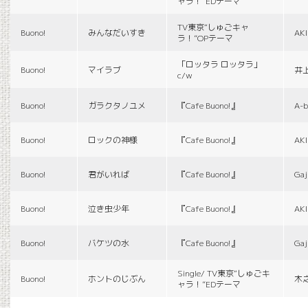
ャラ！”EDテーマ
TV東京“しゅごキャ
Buono!
みんなだいすき
AK
ラ！”OPテーマ
「ロッタラ ロッタラ」
Buono!
マイラブ
井
c/w
Buono!
ガラクタノユメ
『Cafe Buono!』
A-b
Buono!
ロックの神様
『Cafe Buono!』
AK
Buono!
君がいれば
『Cafe Buono!』
Gaj
Buono!
泣き虫少年
『Cafe Buono!』
AK
Buono!
バケツの水
『Cafe Buono!』
Gaj
Single/ TV東京“しゅごキ
Buono!
ホントのじぶん
木
ャラ！”EDテーマ