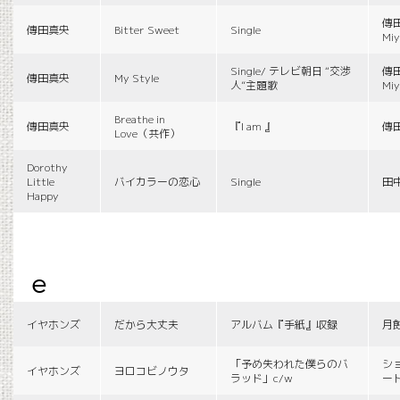
傳田
傳田真央
Bitter Sweet
Single
Miy
Single/ テレビ朝日 “交渉
傳田
傳田真央
My Style
人”主題歌
Miy
Breathe in
傳田真央
『I am 』
傳
Love（共作）
Dorothy
Little
バイカラーの恋心
Single
田
Happy
e
イヤホンズ
だから大丈夫
アルバム『手紙』収録
月
「予め失われた僕らのバ
シ
イヤホンズ
ヨロコビノウタ
ラッド」c/w
ー