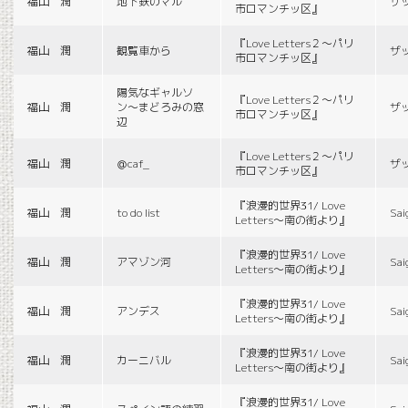
福山 潤
地下鉄のマル
ザ
市ロマンチッ区』
『Love Letters２〜パリ
福山 潤
観覧車から
ザ
市ロマンチッ区』
陽気なギャルソ
『Love Letters２〜パリ
福山 潤
ン〜まどろみの窓
ザ
市ロマンチッ区』
辺
『Love Letters２〜パリ
福山 潤
＠caf_
ザ
市ロマンチッ区』
『浪漫的世界31/ Love
福山 潤
to do list
Sai
Letters〜南の街より』
『浪漫的世界31/ Love
福山 潤
アマゾン河
Sai
Letters〜南の街より』
『浪漫的世界31/ Love
福山 潤
アンデス
Sai
Letters〜南の街より』
『浪漫的世界31/ Love
福山 潤
カーニバル
Sai
Letters〜南の街より』
『浪漫的世界31/ Love