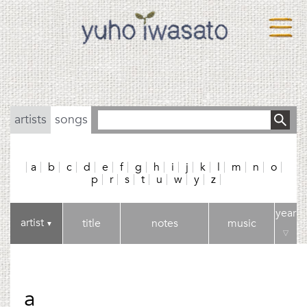
artists
songs
a
b
c
d
e
f
g
h
i
j
k
l
m
n
o
p
r
s
t
u
w
y
z
year
artist
title
notes
music
▼
▽
a