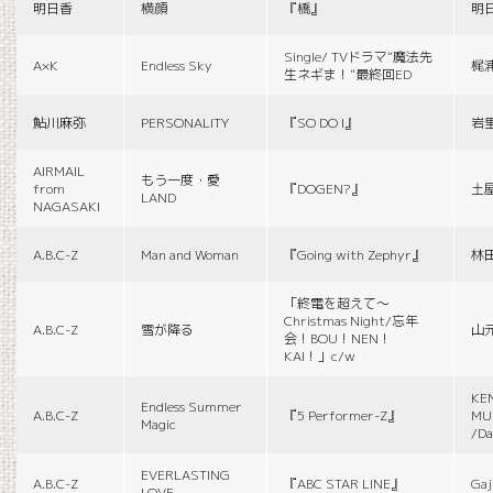
明日香
横顔
『橋』
明
Single/ TVドラマ“魔法先
A×K
Endless Sky
梶
生ネギま！”最終回ED
鮎川麻弥
PERSONALITY
『SO DO I』
岩
AIRMAIL
もう一度・愛
from
『DOGEN?』
土
LAND
NAGASAKI
A.B.C-Z
Man and Woman
『Going with Zephyr』
林
「終電を超えて～
Christmas Night/忘年
A.B.C-Z
雪が降る
山
会！BOU！NEN！
KAI！」c/w
KE
Endless Summer
A.B.C-Z
『5 Performer-Z』
MUS
Magic
/Da
EVERLASTING
A.B.C-Z
『ABC STAR LINE』
Gaj
LOVE