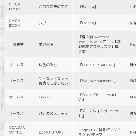
CHICA
このまま夢の中で
『Esencia』
小
BOOM
CHICA
タブー
『Esencia』
柴
BOOM
「愛の詩-words of
love-」c/w TVアニメ「学
千菅春香
愛の太陽
Ras
戦都市アスタリスク」挿
入歌
サーカス
桜色のみち
『POP STEP BALLAD』
叶
ケ・セラ・セラ〜
サーカス
『We Love Harmony!』
鈴
何度でも恋したい
『Sound Circus -Heart
サーカス
Fiower
M.R
V-』
『マーマレイドサンセッ
サーカス
ひと夏のステディ
佐
ト』
COALTAR
Single/TBS“輪るピングド
OF THE
DEAR FUTURE
NA
ラム”EDテーマ