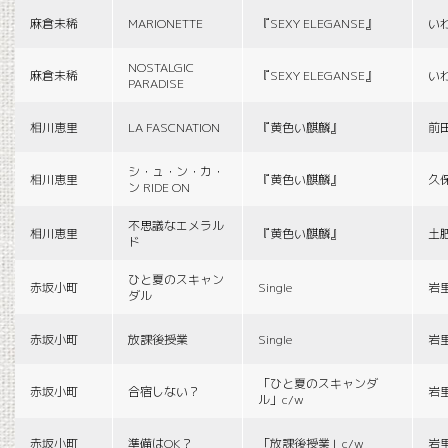
麻倉未稀
MARIONETTE
『SEXY ELEGANSE』
い
NOSTALGIC
麻倉未稀
『SEXY ELEGANSE』
い
PARADISE
相川恵里
LA FASCNATION
『黄色い麒麟』
前
シ・ュ・ン・カ・
相川恵里
『黄色い麒麟』
久
ン RIDE ON
不思議なエメラル
相川恵里
『黄色い麒麟』
土
ド
ひと夏のスキャン
赤坂小町
Single
岩
ダル
赤坂小町
放課後授業
Single
岩
「ひと夏のスキャンダ
赤坂小町
合宿しない？
岩
ル」c/w
赤坂小町
準備はOK？
「放課後授業」c/w
岩