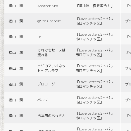
福山 潤
Another Kiss
『福山潤、愛を歌う！』
ザ
『Love Letters２〜パリ
福山 潤
@Ste-Chapelle
ザ
市ロマンチッ区』
『Love Letters２〜パリ
福山 潤
Dali
ザ
市ロマンチッ区』
それでもセーヌは
『Love Letters２〜パリ
福山 潤
ザ
流れる
市ロマンチッ区』
ヒゲのマリオネッ
『Love Letters２〜パリ
福山 潤
ザ
ト〜アルラマ
市ロマンチッ区』
『Love Letters２〜パリ
福山 潤
プロローグ
ザ
市ロマンチッ区』
『Love Letters２〜パリ
福山 潤
ペルノー
ザ
市ロマンチッ区』
『Love Letters２〜パリ
福山 潤
古本市のおっさん
ザ
市ロマンチッ区』
『Love Letters２〜パリ