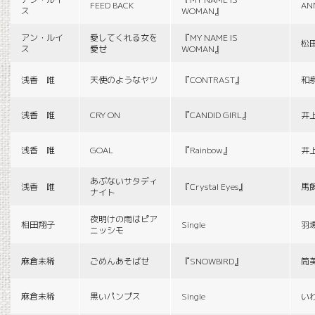
FEED BACK
AN
ス
WOMAN』
アン・ルイ
愛してくれる女を
『MY NAME IS
松
ス
愛せ
WOMAN』
浅香 唯
天使のようなヤツ
『CONTRAST』
和
浅香 唯
CRY ON
『CANDID GIRL』
井
浅香 唯
GOAL
『Rainbow』
井
あぶないサタディ
浅香 唯
『Crystal Eyes』
馬
ナイト
夜明けの雨はピア
相田翔子
Single
羽
ニッシモ
麻倉未稀
ごめんあそばせ
『SNOWBIRD』
筒
麻倉未稀
黒いパンプス
Single
い