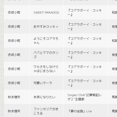
『コアラボーイ・コッキ
赤坂小町
SWEET PARADISE
和
ー』
『コアラボーイ・コッキ
赤坂小町
おやすみコッキィ
岩
ー』
ようこそコアラち
『コアラボーイ・コッキ
赤坂小町
和
ゃん
ー』
パパとママのタン
『コアラボーイ・コッキ
赤坂小町
岩
ゴ
ー』
ワルさをしなけり
『コアラボーイ・コッキ
赤坂小町
岩
ゃはじまらない
ー』
『コアラボーイ・コッキ
赤坂小町
可愛いラーラ
岩
ー』
Single/ OVA“幻夢戦記レ
秋本理央
未来になりたい
馬
ダ２”主題歌
ファンタジアがき
秋本理央
「夢の迷路」c/w
馬
こえる