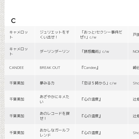
c
キャメロッ
ジュリエットをす
「おっと!セクシー事件だ
戸
ト
くい出せ！
ぜ!!」c/w
キャメロッ
ダーリンダーリン
「誘惑魔術」c/w
NO
ト
CANDEE
BREAK OUT
『Candee』
崎
千葉美加
夢みる力
「恋は５時から」c/w
Sho
あざやかにキメた
千葉美加
『心の温度』
辻
い
あのレコードを探
千葉美加
『心の温度』
辻
せ！
おかしなガールフ
千葉美加
『心の温度』
Sho
レンド