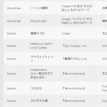
Single/TVKほか“そらの
blue drops
ハートの確率
古
おとしもの”OPテーマ
Single/ “TVアニメ“そら
blue drops
Ring My Bell
橋
のおとしもの”OPテーマ
Buono!
雑草のうた
Single
井
MIRACLE HAPPY
Buono!
「Our Songs」c/w
AK
LOVE SONG
ラナウェイトレイ
Buono!
「雑草のうた」c/w
AK
ン
Independent
Buono!
Girl〜独立女子で
『We are Buono!』
木
あるために
FLA
Buono!
うらはら
『We are Buono!』
Ok
Buono!
タビダチの歌
『We are Buono!』
Gaj