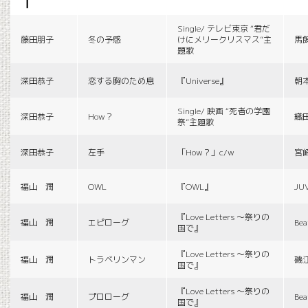
f
Single/ テレビ東京 “君だ
藤田朋子
冬の予感
けにメリークリスマス”主
馬
題歌
深田恭子
恋する胸のため息
『Universe』
朝
Single/ 映画 “死者の学園
深田恭子
How？
織
祭”主題歌
深田恭子
左手
「How？」c/w
宮
福山 潤
OWL
『OWL』
JU
『Love Letters 〜祭りの
福山 潤
エピローグ
Bea
国で』
『Love Letters 〜祭りの
福山 潤
トラベリンマン
磯
国で』
『Love Letters 〜祭りの
福山 潤
プロローグ
Bea
国で』