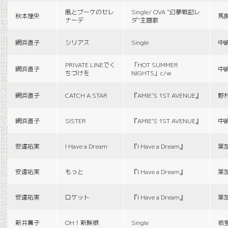
風とブーケのセレ
Single/ OVA “幻夢戦記レ
秋本理央
馬
ナーデ
ダ”主題歌
網浜直子
シリアス
Single
中
PRIVATE LINEでく
「HOT SUMMER
網浜直子
中
ちづけを
NIGHTS」c/w
網浜直子
CATCH A STAR
『AMIE'S 1ST AVENUE』
野
網浜直子
SISTER
『AMIE'S 1ST AVENUE』
中
安達祐実
I Have a Dream
『I Have a Dream』
葉
安達祐実
もっと
『I Have a Dream』
葉
安達祐実
ロケット
『I Have a Dream』
葉
新井薫子
OH！新鮮娘
Single
岩