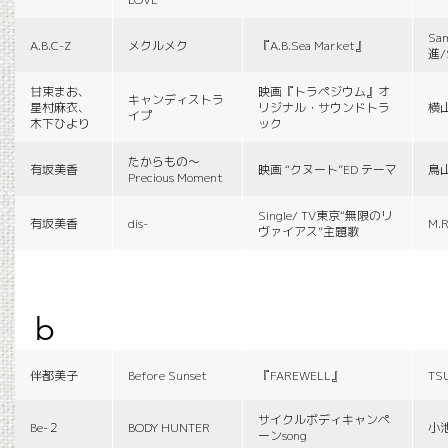
Sa
A.B.C-Z
メクルメク
『A.B.Sea Market』
進/
甘束まお、
映画『トラペジウム』オ
キャンディストラ
星村麻衣、
リジナル・サウンドトラ
横
イプ
木下ひより
ック
たからもの〜
有坂美香
映画 “クヌート”ED テーマ
鳥
Precious Moment
Single/ TV東京“無限のリ
有坂美香
dis-
M.R
ヴァイアス”主題歌
b
伴都美子
Before Sunset
『FAREWELL』
TS
サイクルボディキャンペ
Be-２
BODY HUNTER
小
ーンsong