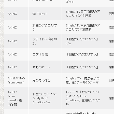
ズ”OP
Single/ TV東京“創聖のア
AKINO
Go Tight！
菅
クエリオン”主題歌
創聖のアクエリオ
Single/ TV東京“創聖のア
AKINO
菅
ン
クエリオン”主題歌
プライド〜嘆きの
「創聖のアクエリオン」
AKINO
菅
旅
c/w
AKINO
ニケ１５歳
『創聖のアクエリオン』
菅
AKINO
荒野のヒース
『創聖のアクエリオン』
菅
AIKI&AKINO
Single / TV「魔法使いの
月のもう半分
白
from bless4
嫁」第2クールEDテーマ
AKINO
TVアニメ『想星のアクエ
創聖のアクエリオ
from
リオン Myth of
ン Myth of
菅
bless4・福
Emotions』主題歌シング
Emotions Ver.
山芳樹
ル
“それが声優！”劇中劇