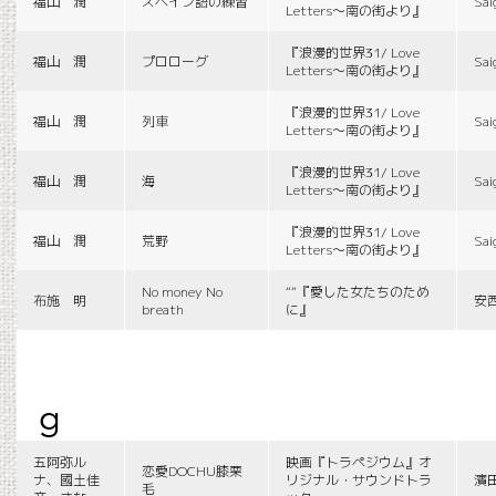
福山 潤
スペイン語の練習
Sai
Letters〜南の街より』
『浪漫的世界31/ Love
福山 潤
プロローグ
Sai
Letters〜南の街より』
『浪漫的世界31/ Love
福山 潤
列車
Sai
Letters〜南の街より』
『浪漫的世界31/ Love
福山 潤
海
Sai
Letters〜南の街より』
『浪漫的世界31/ Love
福山 潤
荒野
Sai
Letters〜南の街より』
No money No
““『愛した女たちのため
布施 明
安
breath
に』
g
五阿弥ル
映画『トラペジウム』オ
恋愛DOCHU膝栗
ナ、國土佳
リジナル・サウンドトラ
濱
毛