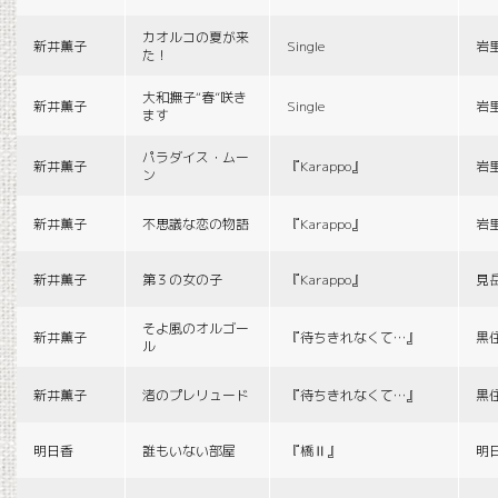
カオルコの夏が来
新井薫子
Single
岩
た！
大和撫子“春”咲き
新井薫子
Single
岩
ます
パラダイス・ムー
新井薫子
『Karappo』
岩
ン
新井薫子
不思議な恋の物語
『Karappo』
岩
新井薫子
第３の女の子
『Karappo』
見
そよ風のオルゴー
新井薫子
『待ちきれなくて…』
黒
ル
新井薫子
渚のプレリュード
『待ちきれなくて…』
黒
明日香
誰もいない部屋
『橋Ⅱ』
明