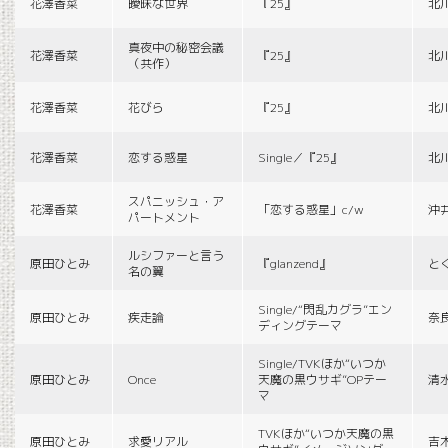
花澤香菜
曖昧な世界
『25』
北
真夜中の秘密会議
花澤香菜
『25』
北
（共作）
花澤香菜
花びら
『25』
北
花澤香菜
恋する惑星
Single／『25』
北
スパニッシュ・ア
花澤香菜
「恋する惑星」c/w
沖
パートメント
ルシファーと言う
原田ひとみ
『glanzend』
と
名の翼
Single/“閃乱カグラ”エン
原田ひとみ
疾走論
奈
ディングテーマ
Single/TVKほか“いつか
原田ひとみ
Once
天魔の黒ウサギ”OPテー
清
マ
TVKほか“いつか天魔の黒
原田ひとみ
求愛リアル
吉