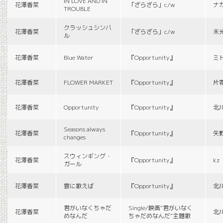
IN LOVE AND IN
花澤香菜
「ざらざら」c/w
ナ
TROUBLE
クラッシュシンバ
花澤香菜
「ざらざら」c/w
末
ル
花澤香菜
Blue Water
『Opportunity』
ミ
花澤香菜
FLOWER MARKET
『Opportunity』
片
花澤香菜
Opportunity
『Opportunity』
北
Seasons always
花澤香菜
『Opportunity』
矢
changes
スウィンギング・
花澤香菜
『Opportunity』
kz
ガール
花澤香菜
雲に歌えば
『Opportunity』
北
君がいなくちゃだ
Single/映画“君がいなく
花澤香菜
北
めなんだ
ちゃだめなんだ”主題歌