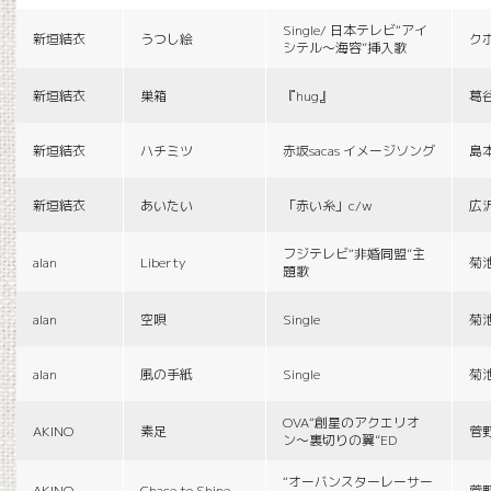
Single/ 日本テレビ“アイ
新垣結衣
うつし絵
ク
シテル〜海容”挿入歌
新垣結衣
巣箱
『hug』
葛
新垣結衣
ハチミツ
赤坂sacas イメージソング
島
新垣結衣
あいたい
「赤い糸」c/w
広
フジテレビ“非婚同盟”主
alan
Liberty
菊
題歌
alan
空唄
Single
菊
alan
風の手紙
Single
菊
OVA“創星のアクエリオ
AKINO
素足
菅
ン〜裏切りの翼”ED
“オーバンスターレーサー
AKINO
Chace to Shine
菅