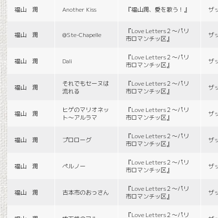
福山 潤
Another Kiss
『福山潤、愛を歌う！』
ザ
『Love Letters２〜パリ
福山 潤
@Ste-Chapelle
ザ
市ロマンチッ区』
『Love Letters２〜パリ
福山 潤
Dali
ザ
市ロマンチッ区』
それでもセーヌは
『Love Letters２〜パリ
福山 潤
ザ
流れる
市ロマンチッ区』
ヒゲのマリオネッ
『Love Letters２〜パリ
福山 潤
ザ
ト〜アルラマ
市ロマンチッ区』
『Love Letters２〜パリ
福山 潤
プロローグ
ザ
市ロマンチッ区』
『Love Letters２〜パリ
福山 潤
ペルノー
ザ
市ロマンチッ区』
『Love Letters２〜パリ
福山 潤
古本市のおっさん
ザ
市ロマンチッ区』
『Love Letters２〜パリ