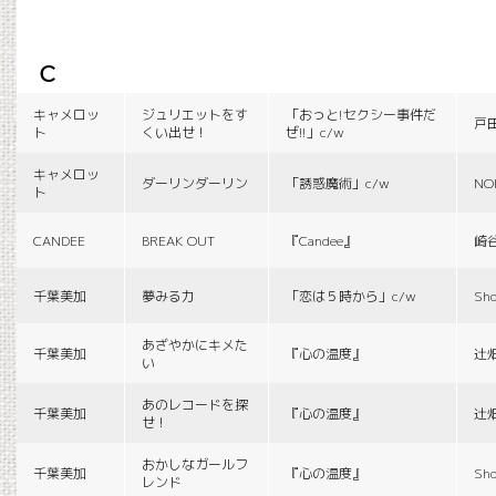
c
キャメロッ
ジュリエットをす
「おっと!セクシー事件だ
戸
ト
くい出せ！
ぜ!!」c/w
キャメロッ
ダーリンダーリン
「誘惑魔術」c/w
NO
ト
CANDEE
BREAK OUT
『Candee』
崎
千葉美加
夢みる力
「恋は５時から」c/w
Sho
あざやかにキメた
千葉美加
『心の温度』
辻
い
あのレコードを探
千葉美加
『心の温度』
辻
せ！
おかしなガールフ
千葉美加
『心の温度』
Sho
レンド