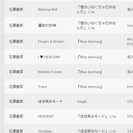
「君がいなくちゃだめな
花澤香菜
Blessing Bell
北
んだ」 c/w
「君がいなくちゃだめな
花澤香菜
運命の女神
Sou
んだ」 c/w
And
花澤香菜
Dream A Dream
『Blue Avenue』
Dr
花澤香菜
I ♥ NEW DAY!
『Blue Avenue』
北
花澤香菜
Nobody Knows
『Blue Avenue』
北
花澤香菜
Trace
『Blue Avenue』
mit
花澤香菜
ほほ笑みモード
Single
ST
花澤香菜
MOMENT
「ほほ笑みモード」 c/w
ST
花澤香菜
Timeless
「ほほ笑みモード」 c/w
ST