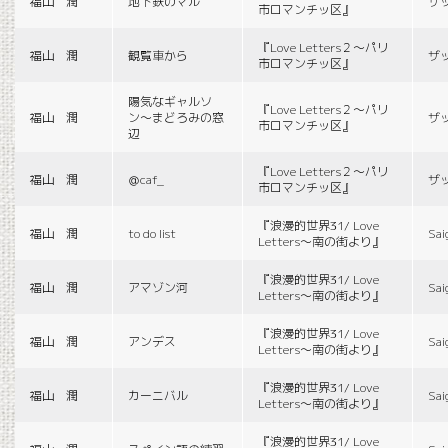
福山 潤
地下鉄のマル
ザ
市ロマンチッ区』
『Love Letters２〜パリ
福山 潤
観覧車から
ザ
市ロマンチッ区』
陽気なギャルソ
『Love Letters２〜パリ
福山 潤
ン〜まどろみの窓
ザ
市ロマンチッ区』
辺
『Love Letters２〜パリ
福山 潤
＠caf_
ザ
市ロマンチッ区』
『浪漫的世界31/ Love
福山 潤
to do list
Sai
Letters〜南の街より』
『浪漫的世界31/ Love
福山 潤
アマゾン河
Sai
Letters〜南の街より』
『浪漫的世界31/ Love
福山 潤
アンデス
Sai
Letters〜南の街より』
『浪漫的世界31/ Love
福山 潤
カーニバル
Sai
Letters〜南の街より』
『浪漫的世界31/ Love