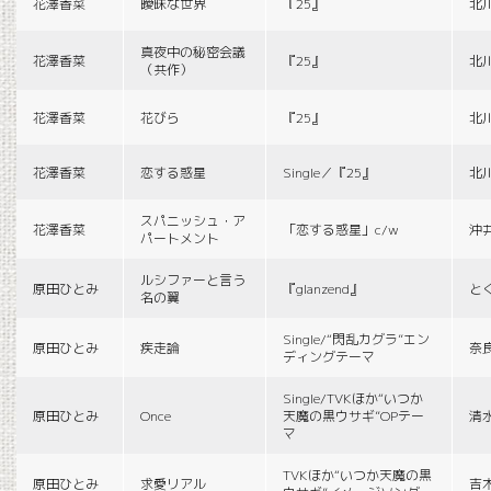
花澤香菜
曖昧な世界
『25』
北
真夜中の秘密会議
花澤香菜
『25』
北
（共作）
花澤香菜
花びら
『25』
北
花澤香菜
恋する惑星
Single／『25』
北
スパニッシュ・ア
花澤香菜
「恋する惑星」c/w
沖
パートメント
ルシファーと言う
原田ひとみ
『glanzend』
と
名の翼
Single/“閃乱カグラ”エン
原田ひとみ
疾走論
奈
ディングテーマ
Single/TVKほか“いつか
原田ひとみ
Once
天魔の黒ウサギ”OPテー
清
マ
TVKほか“いつか天魔の黒
原田ひとみ
求愛リアル
吉