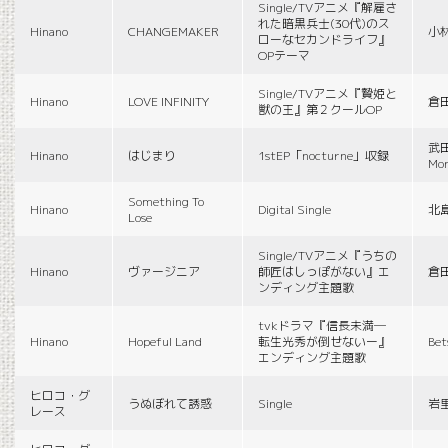
Single/TVアニメ『解雇さ
れた暗黒兵士(30代)のス
Hinano
CHANGEMAKER
小
ローなセカンドライフ』
OPテーマ
Single/TVアニメ『贄姫と
Hinano
LOVE INFINITY
倉
獣の王』第２クールOP
武田
Hinano
はじまり
1stEP「nocturne」収録
Mon
Something To
Hinano
Digital Single
北
Lose
Single/TVアニメ『うちの
Hinano
ヴァージニア
師匠はしっぽがない』エ
倉
ンディング主題歌
tvkドラマ『信長未満―
Hinano
Hopeful Land
転生光秀が倒せないー』
Be
エンディング主題歌
ヒロコ・グ
うぬぼれて誘惑
Single
岩
レース