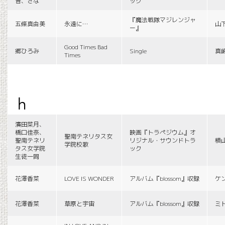
音、さな
ック
『魔法戦隊マジレンジャ
五條真由美
永遠に…
山
ー』
Good Times Bad
郷ひろみ
Single
真
Times
h
濱田菜月、
橋口佳奈、
映画『トラペジウム』オ
聖南テネリタス女
聖南テネリ
リジナル・サウンドトラ
横
学院校歌
タス女学院
ック
生徒一同
花澤香菜
LOVE IS WONDER
アルバム『blossom』収録
ケ
花澤香菜
草原と宇宙
アルバム『blossom』収録
ミ