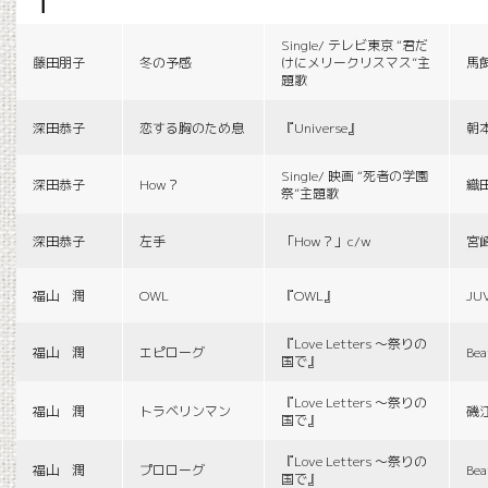
f
Single/ テレビ東京 “君だ
藤田朋子
冬の予感
けにメリークリスマス”主
馬
題歌
深田恭子
恋する胸のため息
『Universe』
朝
Single/ 映画 “死者の学園
深田恭子
How？
織
祭”主題歌
深田恭子
左手
「How？」c/w
宮
福山 潤
OWL
『OWL』
JU
『Love Letters 〜祭りの
福山 潤
エピローグ
Bea
国で』
『Love Letters 〜祭りの
福山 潤
トラベリンマン
磯
国で』
『Love Letters 〜祭りの
福山 潤
プロローグ
Bea
国で』