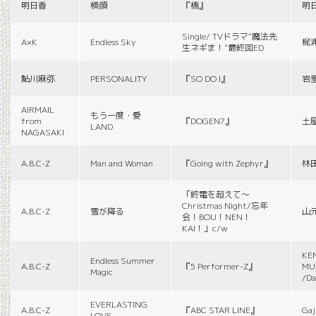
明日香
横顔
『橋』
明
Single/ TVドラマ“魔法先
A×K
Endless Sky
梶
生ネギま！”最終回ED
鮎川麻弥
PERSONALITY
『SO DO I』
岩
AIRMAIL
もう一度・愛
from
『DOGEN?』
土
LAND
NAGASAKI
A.B.C-Z
Man and Woman
『Going with Zephyr』
林
「終電を超えて～
Christmas Night/忘年
A.B.C-Z
雪が降る
山
会！BOU！NEN！
KAI！」c/w
KE
Endless Summer
A.B.C-Z
『5 Performer-Z』
MUS
Magic
/Da
EVERLASTING
A.B.C-Z
『ABC STAR LINE』
Gaj
LOVE