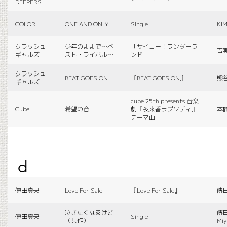
DEEPERS
COLOR
ONE AND ONLY
Single
KI
クラッシュ
少年のままで〜ベ
「サイコー！ワンダーラ
吉
ギャルズ
スト・ライバル〜
ンド」
クラッシュ
BEAT GOES ON
『BEAT GOES ON』
熊
ギャルズ
cube 25th presents 音楽
Cube
希望の音
劇『夜来香ラプソディ』
本
テーマ曲
d
傳田真央
Love For Sale
『Love For Sale』
傳
泣きたくなるけど
傳田
傳田真央
Single
（共作）
Miy