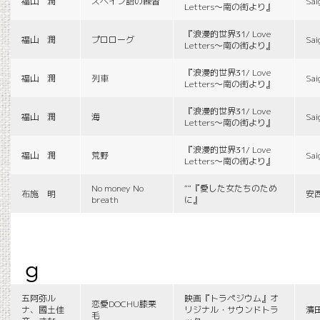
福山 潤
スペイン語の練習
Sai
Letters〜南の街より』
『浪漫的世界31/ Love
福山 潤
プロローグ
Sai
Letters〜南の街より』
『浪漫的世界31/ Love
福山 潤
列車
Sai
Letters〜南の街より』
『浪漫的世界31/ Love
福山 潤
海
Sai
Letters〜南の街より』
『浪漫的世界31/ Love
福山 潤
荒野
Sai
Letters〜南の街より』
No money No
““『愛した女たちのため
布施 明
安
breath
に』
g
五阿弥ル
映画『トラペジウム』オ
恋愛DOCHU膝栗
ナ、國土佳
リジナル・サウンドトラ
濱
毛