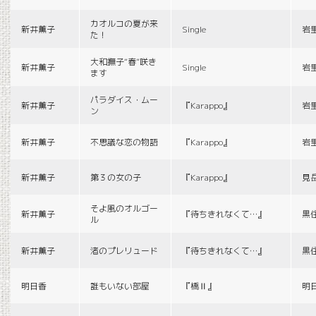
カオルコの夏が来
新井薫子
Single
岩
た！
大和撫子“春”咲き
新井薫子
Single
岩
ます
パラダイス・ムー
新井薫子
『Karappo』
岩
ン
新井薫子
不思議な恋の物語
『Karappo』
岩
新井薫子
第３の女の子
『Karappo』
見
そよ風のオルゴー
新井薫子
『待ちきれなくて…』
黒
ル
新井薫子
渚のプレリュード
『待ちきれなくて…』
黒
明日香
誰もいない部屋
『橋Ⅱ』
明