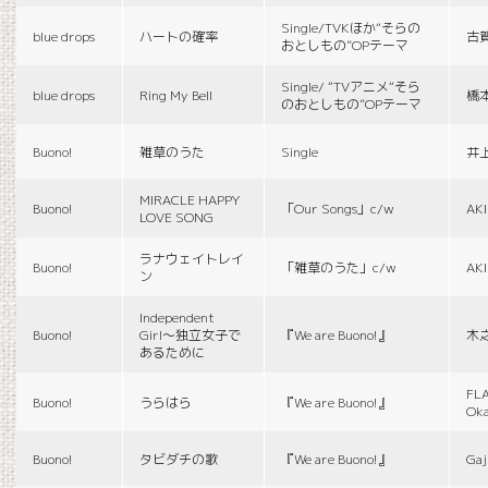
Single/TVKほか“そらの
blue drops
ハートの確率
古
おとしもの”OPテーマ
Single/ “TVアニメ“そら
blue drops
Ring My Bell
橋
のおとしもの”OPテーマ
Buono!
雑草のうた
Single
井
MIRACLE HAPPY
Buono!
「Our Songs」c/w
AK
LOVE SONG
ラナウェイトレイ
Buono!
「雑草のうた」c/w
AK
ン
Independent
Buono!
Girl〜独立女子で
『We are Buono!』
木
あるために
FLA
Buono!
うらはら
『We are Buono!』
Ok
Buono!
タビダチの歌
『We are Buono!』
Gaj