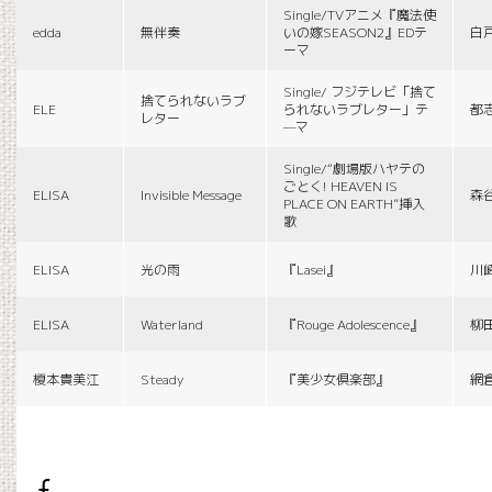
Single/TVアニメ『魔法使
edda
無伴奏
いの嫁SEASON2』EDテ
白
ーマ
Single/ フジテレビ「捨て
捨てられないラブ
ELE
られないラブレター」テ
都
レター
—マ
Single/“劇場版ハヤテの
ごとく! HEAVEN IS
ELISA
Invisible Message
森
PLACE ON EARTH”挿入
歌
ELISA
光の雨
『Lasei』
川
ELISA
Waterland
『Rouge Adolescence』
柳
榎本貴美江
Steady
『美少女倶楽部』
網