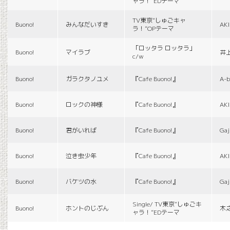
ャラ！”EDテーマ
TV東京“しゅごキャ
Buono!
みんなだいすき
AK
ラ！”OPテーマ
「ロッタラ ロッタラ」
Buono!
マイラブ
井
c/w
Buono!
ガラクタノユメ
『Cafe Buono!』
A-b
Buono!
ロックの神様
『Cafe Buono!』
AK
Buono!
君がいれば
『Cafe Buono!』
Gaj
Buono!
泣き虫少年
『Cafe Buono!』
AK
Buono!
バケツの水
『Cafe Buono!』
Gaj
Single/ TV東京“しゅごキ
Buono!
ホントのじぶん
木
ャラ！”EDテーマ