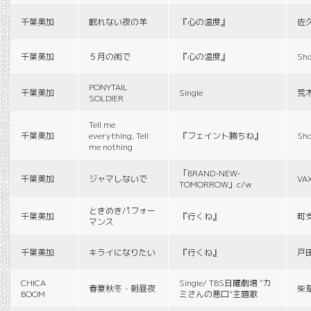
千葉美加
眠れない夜の羊
『心の温度』
佐
千葉美加
５月の街で
『心の温度』
Sho
PONYTAIL
千葉美加
Single
荒
SOLDIER
Tell me
千葉美加
everything, Tell
『フェイント勝ちね』
Sho
me nothing
「BRAND-NEW-
千葉美加
ジャマしないで
VA
TOMORROW」c/w
ときめきパフォー
千葉美加
『行くね』
町
マンス
千葉美加
キライになりたい
『行くね』
戸
CHICA
Single/ TBS日曜劇場 “カ
春夏秋冬・朝昼夜
柴
BOOM
ミさんの悪口”主題歌