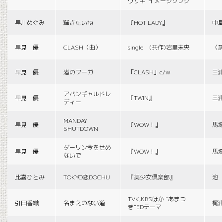
ウサギ”イメージソング
早川めぐみ
輝きたいね
『HOT LADY』
中
早見 優
CLASH（曲）
single (共作)岩里未央
（
早見 優
渚のフーガ
「CLASH」c/w
三
アバンギャルドレ
早見 優
『TWIN』
三
ディー
MANDAY
早見 優
『WOW！』
馬
SHUTDOWN
ダーリン今をせめ
早見 優
『WOW！』
馬
ないで
比嘉ひとみ
TOKYO恋DOCHU
『美少女倶楽部』
池
TVK,KBSほか “あまつ
引田香織
名まえのない道
梶
き”EDテーマ