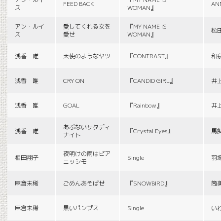
FEED BACK
AN
ス
WOMAN』
アン・ルイ
愛してくれる女を
『MY NAME IS
松
ス
愛せ
WOMAN』
浅香 唯
天使のようなヤツ
『CONTRAST』
和
浅香 唯
CRY ON
『CANDID GIRL』
井
浅香 唯
GOAL
『Rainbow』
井
あぶないサタディ
浅香 唯
『Crystal Eyes』
馬
ナイト
夜明けの雨はピア
相田翔子
Single
羽
ニッシモ
麻倉未稀
ごめんあそばせ
『SNOWBIRD』
筒
麻倉未稀
黒いパンプス
Single
い