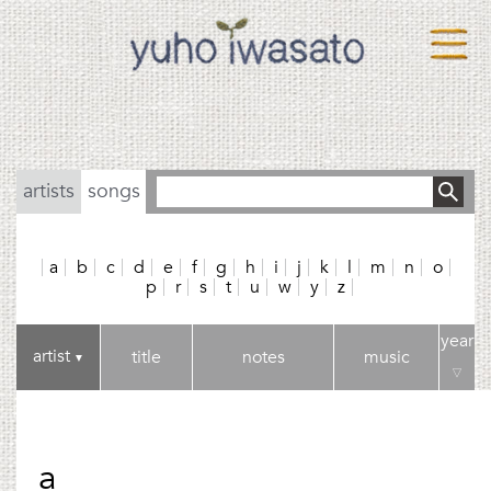
artists
songs
a
b
c
d
e
f
g
h
i
j
k
l
m
n
o
p
r
s
t
u
w
y
z
year
artist
title
notes
music
▼
▽
a