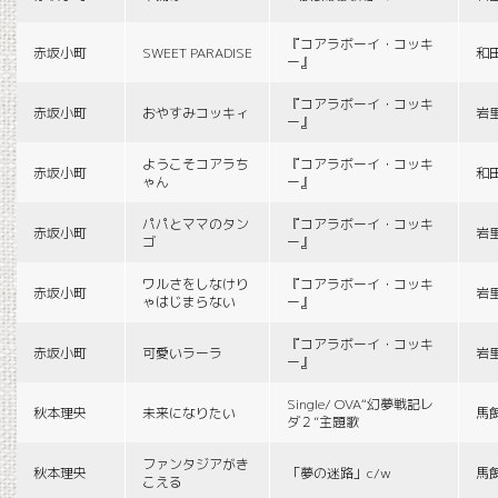
『コアラボーイ・コッキ
赤坂小町
SWEET PARADISE
和
ー』
『コアラボーイ・コッキ
赤坂小町
おやすみコッキィ
岩
ー』
ようこそコアラち
『コアラボーイ・コッキ
赤坂小町
和
ゃん
ー』
パパとママのタン
『コアラボーイ・コッキ
赤坂小町
岩
ゴ
ー』
ワルさをしなけり
『コアラボーイ・コッキ
赤坂小町
岩
ゃはじまらない
ー』
『コアラボーイ・コッキ
赤坂小町
可愛いラーラ
岩
ー』
Single/ OVA“幻夢戦記レ
秋本理央
未来になりたい
馬
ダ２”主題歌
ファンタジアがき
秋本理央
「夢の迷路」c/w
馬
こえる