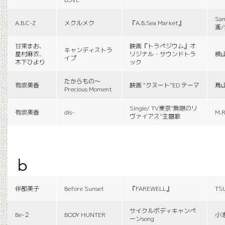
Sa
A.B.C-Z
メクルメク
『A.B.Sea Market』
進/
甘束まお、
映画『トラペジウム』オ
キャンディストラ
星村麻衣、
リジナル・サウンドトラ
横
イプ
木下ひより
ック
たからもの〜
有坂美香
映画 “クヌート”ED テーマ
鳥
Precious Moment
Single/ TV東京“無限のリ
有坂美香
dis-
M.R
ヴァイアス”主題歌
b
伴都美子
Before Sunset
『FAREWELL』
TS
サイクルボディキャンペ
Be-２
BODY HUNTER
小
ーンsong