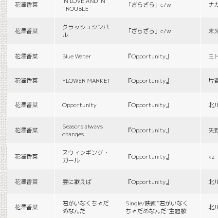
IN LOVE AND IN
花澤香菜
「ざらざら」c/w
ナ
TROUBLE
クラッシュシンバ
花澤香菜
「ざらざら」c/w
末
ル
花澤香菜
Blue Water
『Opportunity』
ミ
花澤香菜
FLOWER MARKET
『Opportunity』
片
花澤香菜
Opportunity
『Opportunity』
北
Seasons always
花澤香菜
『Opportunity』
矢
changes
スウィンギング・
花澤香菜
『Opportunity』
kz
ガール
花澤香菜
雲に歌えば
『Opportunity』
北
君がいなくちゃだ
Single/映画“君がいなく
花澤香菜
北
めなんだ
ちゃだめなんだ”主題歌