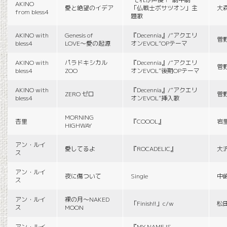
AKINO
愛と絶望のイデア
「仏戦士ボサツオン」主
大
from bless4
題歌
AKINO with
Genesis of
『Decennia』/“アクエリ
菅
bless4
LOVE〜愛の起源
オンEVOL”OPテーマ
AKINO with
パラドキシカル
『Decennia』/“アクエリ
菅
bless4
ZOO
オンEVOL”後期OPテーマ
AKINO with
『Decennia』/“アクエリ
ZERO ゼロ
菅
bless4
オンEVOL”挿入歌
MORNING
杏里
『COOOL』
岩
HIGHWAY
アン・ルイ
愛してるよ
『ROCADELIC』
大
ス
アン・ルイ
夜に傷ついて
Single
中
ス
アン・ルイ
裸の月〜NAKED
「Finish!!」c/w
松
ス
MOON
アン・ルイ
『MY NAME IS