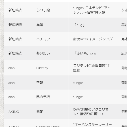
Single/ 日本テレビ“アイ
新垣結衣
うつし絵
ク
シテル〜海容”挿入歌
新垣結衣
巣箱
『hug』
葛
新垣結衣
ハチミツ
赤坂sacas イメージソング
島
新垣結衣
あいたい
「赤い糸」c/w
広
フジテレビ“非婚同盟”主
alan
Liberty
菊
題歌
alan
空唄
Single
菊
alan
風の手紙
Single
菊
OVA“創星のアクエリオ
AKINO
素足
菅
ン〜裏切りの翼”ED
“オーバンスターレーサー
AKINO
Chace to Shine
菅