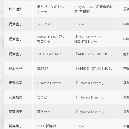
風とブーケのセレ
Single/ OVA “幻夢戦記レ
秋本理央
馬
ナーデ
ダ”主題歌
網浜直子
シリアス
Single
中
PRIVATE LINEでく
「HOT SUMMER
網浜直子
中
ちづけを
NIGHTS」c/w
網浜直子
CATCH A STAR
『AMIE'S 1ST AVENUE』
野
網浜直子
SISTER
『AMIE'S 1ST AVENUE』
中
安達祐実
I Have a Dream
『I Have a Dream』
葉
安達祐実
もっと
『I Have a Dream』
葉
安達祐実
ロケット
『I Have a Dream』
葉
新井薫子
OH！新鮮娘
Single
岩