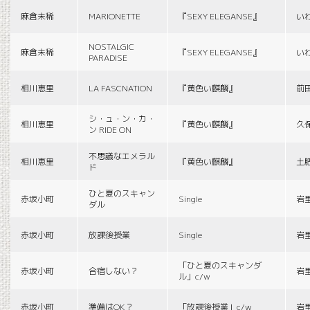
麻倉未稀
MARIONETTE
『SEXY ELEGANSE』
い
NOSTALGIC
麻倉未稀
『SEXY ELEGANSE』
い
PARADISE
相川恵里
LA FASCNATION
『黄色い麒麟』
前
シ・ュ・ン・カ・
相川恵里
『黄色い麒麟』
久
ン RIDE ON
不思議なエメラル
相川恵里
『黄色い麒麟』
土
ド
ひと夏のスキャン
赤坂小町
Single
岩
ダル
赤坂小町
放課後授業
Single
岩
「ひと夏のスキャンダ
赤坂小町
合宿しない？
岩
ル」c/w
赤坂小町
準備はOK？
「放課後授業」c/w
岩