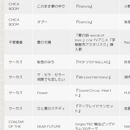
CHICA
このまま夢の中で
『Esencia』
小
BOOM
CHICA
タブー
『Esencia』
柴
BOOM
「愛の詩-words of
love-」c/w TVアニメ「学
千菅春香
愛の太陽
Ras
戦都市アスタリスク」挿
入歌
サーカス
桜色のみち
『POP STEP BALLAD』
叶
ケ・セラ・セラ〜
サーカス
『We Love Harmony!』
鈴
何度でも恋したい
『Sound Circus -Heart
サーカス
Fiower
M.R
V-』
『マーマレイドサンセッ
サーカス
ひと夏のステディ
佐
ト』
COALTAR
Single/TBS“輪るピングド
OF THE
DEAR FUTURE
NA
ラム”EDテーマ