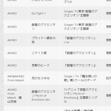
ズ”OP
Single/ TV東京“創聖のア
AKINO
Go Tight！
菅
クエリオン”主題歌
創聖のアクエリオ
Single/ TV東京“創聖のア
AKINO
菅
ン
クエリオン”主題歌
プライド〜嘆きの
「創聖のアクエリオン」
AKINO
菅
旅
c/w
AKINO
ニケ１５歳
『創聖のアクエリオン』
菅
AKINO
荒野のヒース
『創聖のアクエリオン』
菅
AIKI&AKINO
Single / TV「魔法使いの
月のもう半分
白
from bless4
嫁」第2クールEDテーマ
AKINO
TVアニメ『想星のアクエ
創聖のアクエリオ
from
リオン Myth of
ン Myth of
菅
bless4・福
Emotions』主題歌シング
Emotions Ver.
山芳樹
ル
“それが声優！”劇中劇