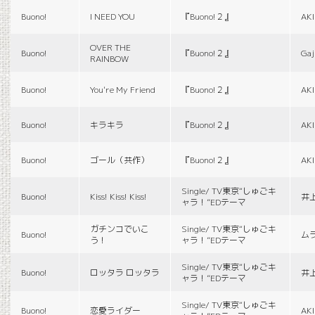
Buono!
I NEED YOU
『Buono!２』
AK
OVER THE
Buono!
『Buono!２』
Gaj
RAINBOW
Buono!
You're My Friend
『Buono!２』
AK
Buono!
キラキラ
『Buono!２』
AK
Buono!
ゴール（共作）
『Buono!２』
AK
Single/ TV東京“しゅごキ
Buono!
Kiss! Kiss! Kiss!
井
ャラ！”EDテーマ
ガチンコでいこ
Single/ TV東京“しゅごキ
Buono!
ム
う！
ャラ！”EDテーマ
Single/ TV東京“しゅごキ
Buono!
ロッタラ ロッタラ
井
ャラ！”EDテーマ
Single/ TV東京“しゅごキ
Buono!
恋愛ライダー
AK