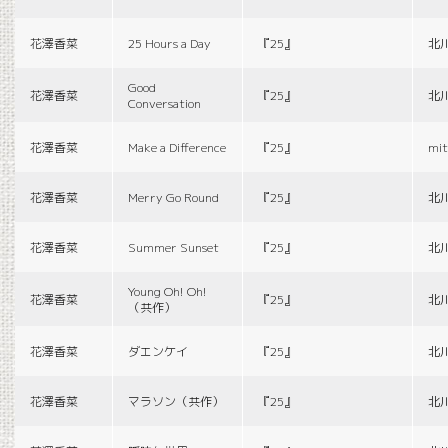
花澤香菜
25 Hours a Day
『25』
北
Good
花澤香菜
『25』
北
Conversation
花澤香菜
Make a Difference
『25』
mit
花澤香菜
Merry Go Round
『25』
北
花澤香菜
Summer Sunset
『25』
北
Young Oh! Oh!
花澤香菜
『25』
北
（共作）
花澤香菜
ダエンケイ
『25』
北
花澤香菜
マラソン（共作）
『25』
北