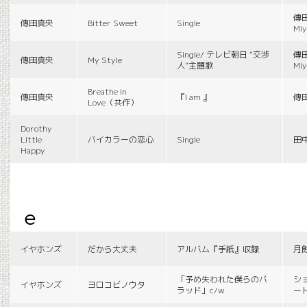
傳田
傳田真央
Bitter Sweet
Single
Miy
Single/ テレビ朝日 “交渉
傳田
傳田真央
My Style
人”主題歌
Miy
Breathe in
傳田真央
『I am 』
傳
Love（共作）
Dorothy
Little
バイカラーの恋心
Single
田
Happy
e
イヤホンズ
だから大丈夫
アルバム『手紙』収録
月
「予め失われた僕らのバ
シ
イヤホンズ
ヨロコビノウタ
ラッド」c/w
ー