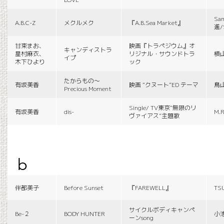
Sa
A.B.C-Z
メクルメク
『A.B.Sea Market』
進/
甘束まお、
映画『トラペジウム』オ
キャンディストラ
星村麻衣、
リジナル・サウンドトラ
横
イプ
木下ひより
ック
たからもの〜
有坂美香
映画 “クヌート”ED テーマ
鳥
Precious Moment
Single/ TV東京“無限のリ
有坂美香
dis-
M.R
ヴァイアス”主題歌
b
伴都美子
Before Sunset
『FAREWELL』
TS
サイクルボディキャンペ
Be-２
BODY HUNTER
小
ーンsong