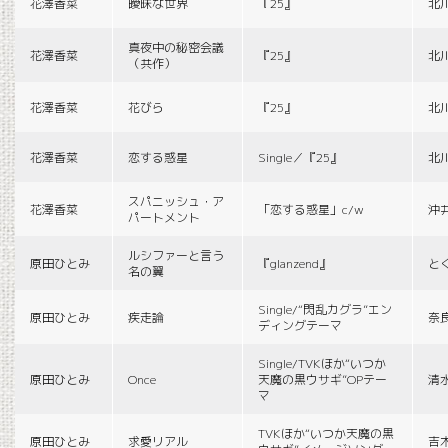
花澤香菜
曖昧な世界
『25』
北
真夜中の秘密会議
花澤香菜
『25』
北
（共作）
花澤香菜
花びら
『25』
北
花澤香菜
恋する惑星
Single／『25』
北
スパニッシュ・ア
花澤香菜
「恋する惑星」c/w
沖
パートメント
ルシファーと言う
原田ひとみ
『glanzend』
と
名の翼
Single/“閃乱カグラ”エン
原田ひとみ
疾走論
奈
ディングテーマ
Single/TVKほか“いつか
原田ひとみ
Once
天魔の黒ウサギ”OPテー
清
マ
TVKほか“いつか天魔の黒
原田ひとみ
求愛リアル
吉