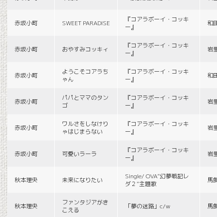
『コアラボーイ・コッキ
赤坂小町
SWEET PARADISE
和
ー』
『コアラボーイ・コッキ
赤坂小町
おやすみコッキィ
岩
ー』
ようこそコアラち
『コアラボーイ・コッキ
赤坂小町
和
ゃん
ー』
パパとママのタン
『コアラボーイ・コッキ
赤坂小町
岩
ゴ
ー』
ワルさをしなけり
『コアラボーイ・コッキ
赤坂小町
岩
ゃはじまらない
ー』
『コアラボーイ・コッキ
赤坂小町
可愛いラーラ
岩
ー』
Single/ OVA“幻夢戦記レ
秋本理央
未来になりたい
馬
ダ２”主題歌
ファンタジアがき
秋本理央
「夢の迷路」c/w
馬
こえる