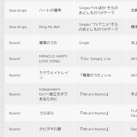
Single/TVKほか“そらの
blue drops
ハートの確率
古
おとしもの”OPテーマ
Single/ “TVアニメ“そら
blue drops
Ring My Bell
橋
のおとしもの”OPテーマ
Buono!
雑草のうた
Single
井
MIRACLE HAPPY
Buono!
「Our Songs」c/w
AK
LOVE SONG
ラナウェイトレイ
Buono!
「雑草のうた」c/w
AK
ン
Independent
Buono!
Girl〜独立女子で
『We are Buono!』
木
あるために
FLA
Buono!
うらはら
『We are Buono!』
Ok
Buono!
タビダチの歌
『We are Buono!』
Gaj