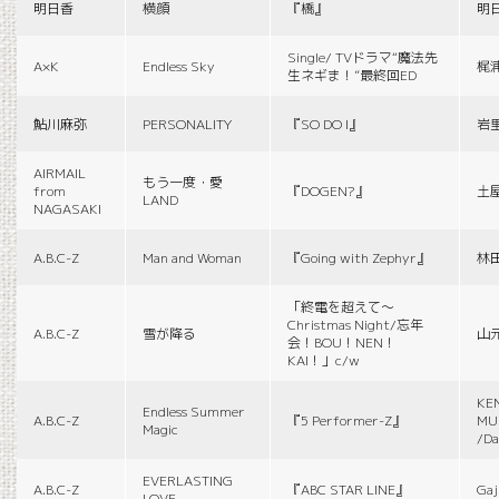
明日香
横顔
『橋』
明
Single/ TVドラマ“魔法先
A×K
Endless Sky
梶
生ネギま！”最終回ED
鮎川麻弥
PERSONALITY
『SO DO I』
岩
AIRMAIL
もう一度・愛
from
『DOGEN?』
土
LAND
NAGASAKI
A.B.C-Z
Man and Woman
『Going with Zephyr』
林
「終電を超えて～
Christmas Night/忘年
A.B.C-Z
雪が降る
山
会！BOU！NEN！
KAI！」c/w
KE
Endless Summer
A.B.C-Z
『5 Performer-Z』
MUS
Magic
/Da
EVERLASTING
A.B.C-Z
『ABC STAR LINE』
Gaj
LOVE