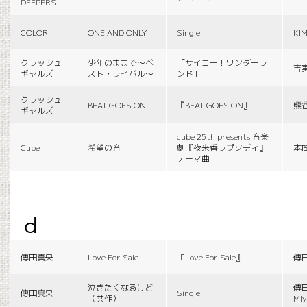
DEEPERS
COLOR
ONE AND ONLY
Single
KI
クラッシュ
少年のままで〜ベ
「サイコー！ワンダーラ
吉
ギャルズ
スト・ライバル〜
ンド」
クラッシュ
BEAT GOES ON
『BEAT GOES ON』
熊
ギャルズ
cube 25th presents 音楽
Cube
希望の音
劇『夜来香ラプソディ』
本
テーマ曲
d
傳田真央
Love For Sale
『Love For Sale』
傳
泣きたくなるけど
傳田
傳田真央
Single
（共作）
Miy