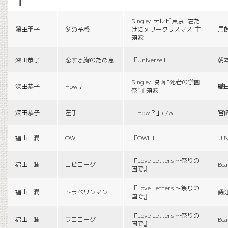
f
Single/ テレビ東京 “君だ
藤田朋子
冬の予感
けにメリークリスマス”主
馬
題歌
深田恭子
恋する胸のため息
『Universe』
朝
Single/ 映画 “死者の学園
深田恭子
How？
織
祭”主題歌
深田恭子
左手
「How？」c/w
宮
福山 潤
OWL
『OWL』
JU
『Love Letters 〜祭りの
福山 潤
エピローグ
Bea
国で』
『Love Letters 〜祭りの
福山 潤
トラベリンマン
磯
国で』
『Love Letters 〜祭りの
福山 潤
プロローグ
Bea
国で』