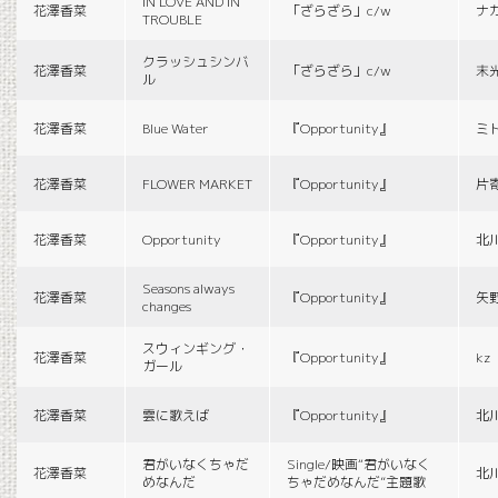
IN LOVE AND IN
花澤香菜
「ざらざら」c/w
ナ
TROUBLE
クラッシュシンバ
花澤香菜
「ざらざら」c/w
末
ル
花澤香菜
Blue Water
『Opportunity』
ミ
花澤香菜
FLOWER MARKET
『Opportunity』
片
花澤香菜
Opportunity
『Opportunity』
北
Seasons always
花澤香菜
『Opportunity』
矢
changes
スウィンギング・
花澤香菜
『Opportunity』
kz
ガール
花澤香菜
雲に歌えば
『Opportunity』
北
君がいなくちゃだ
Single/映画“君がいなく
花澤香菜
北
めなんだ
ちゃだめなんだ”主題歌