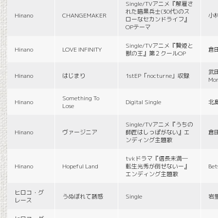
Single/TVアニメ『解雇さ
れた暗黒兵士(30代)のス
Hinano
CHANGEMAKER
小
ローなセカンドライフ』
OPテーマ
Single/TVアニメ『贄姫と
Hinano
LOVE INFINITY
倉
獣の王』第２クールOP
武田
Hinano
はじまり
1stEP「nocturne」収録
Mon
Something To
Hinano
Digital Single
北
Lose
Single/TVアニメ『うちの
Hinano
ヴァージニア
師匠はしっぽがない』エ
倉
ンディング主題歌
tvkドラマ『信長未満―
Hinano
Hopeful Land
転生光秀が倒せないー』
Be
エンディング主題歌
ヒロコ・グ
うぬぼれて誘惑
Single
岩
レース