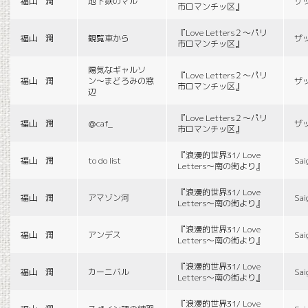
福山 潤
地下鉄のマル
ザ
市ロマンチッ区』
『Love Letters２〜パリ
福山 潤
観覧車から
ザ
市ロマンチッ区』
陽気なギャルソ
『Love Letters２〜パリ
福山 潤
ン〜まどろみの窓
ザ
市ロマンチッ区』
辺
『Love Letters２〜パリ
福山 潤
＠caf_
ザ
市ロマンチッ区』
『浪漫的世界31/ Love
福山 潤
to do list
Sai
Letters〜南の街より』
『浪漫的世界31/ Love
福山 潤
アマゾン河
Sai
Letters〜南の街より』
『浪漫的世界31/ Love
福山 潤
アンデス
Sai
Letters〜南の街より』
『浪漫的世界31/ Love
福山 潤
カーニバル
Sai
Letters〜南の街より』
『浪漫的世界31/ Love