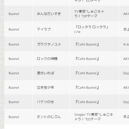
ャラ！”EDテーマ
TV東京“しゅごキャ
Buono!
みんなだいすき
AK
ラ！”OPテーマ
「ロッタラ ロッタラ」
Buono!
マイラブ
井
c/w
Buono!
ガラクタノユメ
『Cafe Buono!』
A-b
Buono!
ロックの神様
『Cafe Buono!』
AK
Buono!
君がいれば
『Cafe Buono!』
Gaj
Buono!
泣き虫少年
『Cafe Buono!』
AK
Buono!
バケツの水
『Cafe Buono!』
Gaj
Single/ TV東京“しゅごキ
Buono!
ホントのじぶん
木
ャラ！”EDテーマ