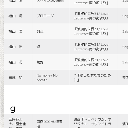
福山 潤
スペイン語の練習
Sai
Letters〜南の街より』
『浪漫的世界31/ Love
福山 潤
プロローグ
Sai
Letters〜南の街より』
『浪漫的世界31/ Love
福山 潤
列車
Sai
Letters〜南の街より』
『浪漫的世界31/ Love
福山 潤
海
Sai
Letters〜南の街より』
『浪漫的世界31/ Love
福山 潤
荒野
Sai
Letters〜南の街より』
No money No
““『愛した女たちのため
布施 明
安
breath
に』
g
五阿弥ル
映画『トラペジウム』オ
恋愛DOCHU膝栗
ナ、國土佳
リジナル・サウンドトラ
濱
毛