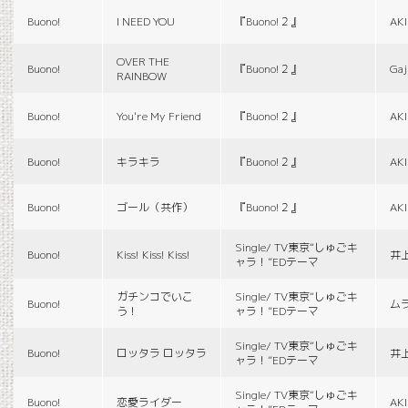
Buono!
I NEED YOU
『Buono!２』
AK
OVER THE
Buono!
『Buono!２』
Gaj
RAINBOW
Buono!
You're My Friend
『Buono!２』
AK
Buono!
キラキラ
『Buono!２』
AK
Buono!
ゴール（共作）
『Buono!２』
AK
Single/ TV東京“しゅごキ
Buono!
Kiss! Kiss! Kiss!
井
ャラ！”EDテーマ
ガチンコでいこ
Single/ TV東京“しゅごキ
Buono!
ム
う！
ャラ！”EDテーマ
Single/ TV東京“しゅごキ
Buono!
ロッタラ ロッタラ
井
ャラ！”EDテーマ
Single/ TV東京“しゅごキ
Buono!
恋愛ライダー
AK