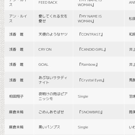
FEED BACK
AN
ス
WOMAN』
アン・ルイ
愛してくれる女を
『MY NAME IS
松
ス
愛せ
WOMAN』
浅香 唯
天使のようなヤツ
『CONTRAST』
和
浅香 唯
CRY ON
『CANDID GIRL』
井
浅香 唯
GOAL
『Rainbow』
井
あぶないサタディ
浅香 唯
『Crystal Eyes』
馬
ナイト
夜明けの雨はピア
相田翔子
Single
羽
ニッシモ
麻倉未稀
ごめんあそばせ
『SNOWBIRD』
筒
麻倉未稀
黒いパンプス
Single
い