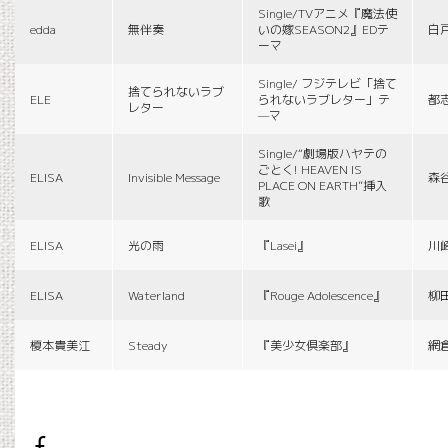
Single/TVアニメ『魔法使
edda
無伴奏
いの嫁SEASON2』EDテ
白
ーマ
Single/ フジテレビ「捨て
捨てられないラブ
ELE
られないラブレター」テ
都
レター
—マ
Single/“劇場版ハヤテの
ごとく! HEAVEN IS
ELISA
Invisible Message
森
PLACE ON EARTH”挿入
歌
ELISA
光の雨
『Lasei』
川
ELISA
Waterland
『Rouge Adolescence』
柳
榎本貴美江
Steady
『美少女倶楽部』
網