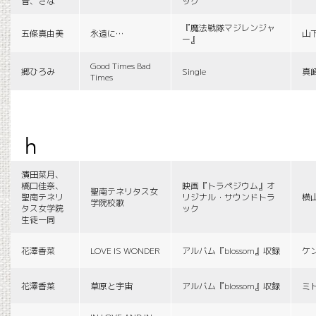
音、さな
ック
『魔法戦隊マジレンジャ
五條真由美
永遠に…
山
ー』
Good Times Bad
郷ひろみ
Single
真
Times
h
濱田菜月、
橋口佳奈、
映画『トラペジウム』オ
聖南テネリタス女
聖南テネリ
リジナル・サウンドトラ
横
学院校歌
タス女学院
ック
生徒一同
花澤香菜
LOVE IS WONDER
アルバム『blossom』収録
ケ
花澤香菜
草原と宇宙
アルバム『blossom』収録
ミ