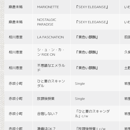
麻倉未稀
MARIONETTE
『SEXY ELEGANSE』
い
NOSTALGIC
麻倉未稀
『SEXY ELEGANSE』
い
PARADISE
相川恵里
LA FASCNATION
『黄色い麒麟』
前
シ・ュ・ン・カ・
相川恵里
『黄色い麒麟』
久
ン RIDE ON
不思議なエメラル
相川恵里
『黄色い麒麟』
土
ド
ひと夏のスキャン
赤坂小町
Single
岩
ダル
赤坂小町
放課後授業
Single
岩
「ひと夏のスキャンダ
赤坂小町
合宿しない？
岩
ル」c/w
赤坂小町
準備はOK？
「放課後授業」c/w
岩