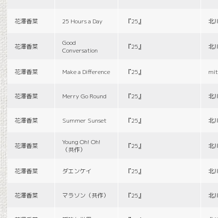
花澤香菜
25 Hours a Day
『25』
北
Good
花澤香菜
『25』
北
Conversation
花澤香菜
Make a Difference
『25』
mit
花澤香菜
Merry Go Round
『25』
北
花澤香菜
Summer Sunset
『25』
北
Young Oh! Oh!
花澤香菜
『25』
北
（共作）
花澤香菜
ダエンケイ
『25』
北
花澤香菜
マラソン（共作）
『25』
北