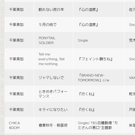
千葉美加
眠れない夜の羊
『心の温度』
佐
千葉美加
５月の街で
『心の温度』
Sho
PONYTAIL
千葉美加
Single
荒
SOLDIER
Tell me
千葉美加
everything, Tell
『フェイント勝ちね』
Sho
me nothing
「BRAND-NEW-
千葉美加
ジャマしないで
VA
TOMORROW」c/w
ときめきパフォー
千葉美加
『行くね』
町
マンス
千葉美加
キライになりたい
『行くね』
戸
CHICA
Single/ TBS日曜劇場 “カ
春夏秋冬・朝昼夜
柴
BOOM
ミさんの悪口”主題歌