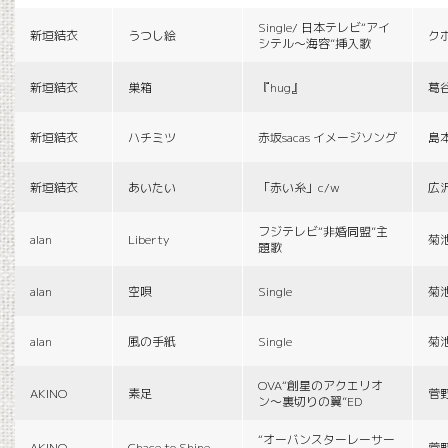
Single/ 日本テレビ“アイ
新垣結衣
うつし絵
ク
シテル〜海容”挿入歌
新垣結衣
巣箱
『hug』
葛
新垣結衣
ハチミツ
赤坂sacas イメージソング
島
新垣結衣
あいたい
「赤い糸」c/w
広
フジテレビ“非婚同盟”主
alan
Liberty
菊
題歌
alan
空唄
Single
菊
alan
風の手紙
Single
菊
OVA“創星のアクエリオ
AKINO
素足
菅
ン〜裏切りの翼”ED
“オーバンスターレーサー
AKINO
Chace to Shine
菅