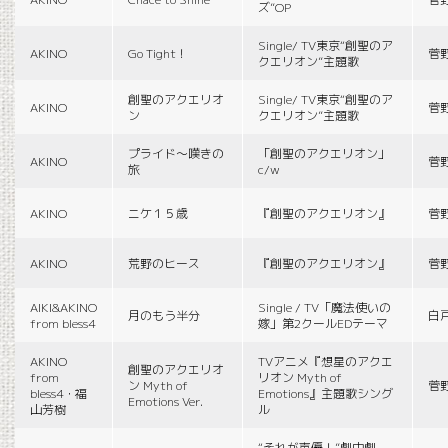
ズ”OP
Single/ TV東京“創聖のア
AKINO
Go Tight！
菅
クエリオン”主題歌
創聖のアクエリオ
Single/ TV東京“創聖のア
AKINO
菅
ン
クエリオン”主題歌
プライド〜嘆きの
「創聖のアクエリオン」
AKINO
菅
旅
c/w
AKINO
ニケ１５歳
『創聖のアクエリオン』
菅
AKINO
荒野のヒース
『創聖のアクエリオン』
菅
AIKI&AKINO
Single / TV「魔法使いの
月のもう半分
白
from bless4
嫁」第2クールEDテーマ
AKINO
TVアニメ『想星のアクエ
創聖のアクエリオ
from
リオン Myth of
ン Myth of
菅
bless4・福
Emotions』主題歌シング
Emotions Ver.
山芳樹
ル
“それが声優！”劇中劇