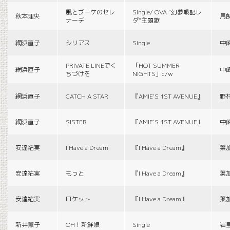
風とブーケのセレ
Single/ OVA “幻夢戦記レ
秋本理央
馬
ナーデ
ダ”主題歌
網浜直子
シリアス
Single
中
PRIVATE LINEでく
「HOT SUMMER
網浜直子
中
ちづけを
NIGHTS」c/w
網浜直子
CATCH A STAR
『AMIE'S 1ST AVENUE』
野
網浜直子
SISTER
『AMIE'S 1ST AVENUE』
中
安達祐実
I Have a Dream
『I Have a Dream』
葉
安達祐実
もっと
『I Have a Dream』
葉
安達祐実
ロケット
『I Have a Dream』
葉
新井薫子
OH！新鮮娘
Single
岩