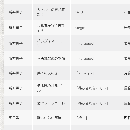
カオルコの夏が来
新井薫子
Single
岩
た！
大和撫子“春”咲き
新井薫子
Single
岩
ます
パラダイス・ムー
新井薫子
『Karappo』
岩
ン
新井薫子
不思議な恋の物語
『Karappo』
岩
新井薫子
第３の女の子
『Karappo』
見
そよ風のオルゴー
新井薫子
『待ちきれなくて…』
黒
ル
新井薫子
渚のプレリュード
『待ちきれなくて…』
黒
明日香
誰もいない部屋
『橋Ⅱ』
明