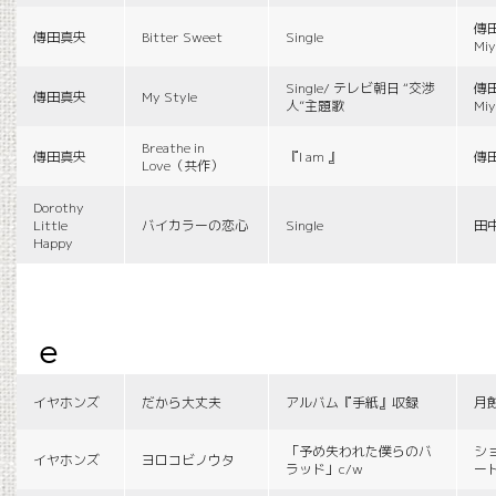
傳田
傳田真央
Bitter Sweet
Single
Miy
Single/ テレビ朝日 “交渉
傳田
傳田真央
My Style
人”主題歌
Miy
Breathe in
傳田真央
『I am 』
傳
Love（共作）
Dorothy
Little
バイカラーの恋心
Single
田
Happy
e
イヤホンズ
だから大丈夫
アルバム『手紙』収録
月
「予め失われた僕らのバ
シ
イヤホンズ
ヨロコビノウタ
ラッド」c/w
ー