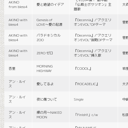
AKINO
愛と絶望のイデア
「仏戦士ボサツオン」主
大
from bless4
題歌
AKINO with
Genesis of
『Decennia』/“アクエリ
菅
bless4
LOVE〜愛の起源
オンEVOL”OPテーマ
AKINO with
パラドキシカル
『Decennia』/“アクエリ
菅
bless4
ZOO
オンEVOL”後期OPテーマ
AKINO with
『Decennia』/“アクエリ
ZERO ゼロ
菅
bless4
オンEVOL”挿入歌
MORNING
杏里
『COOOL』
岩
HIGHWAY
アン・ルイ
愛してるよ
『ROCADELIC』
大
ス
アン・ルイ
夜に傷ついて
Single
中
ス
アン・ルイ
裸の月〜NAKED
「Finish!!」c/w
松
ス
MOON
アン・ルイ
『MY NAME IS