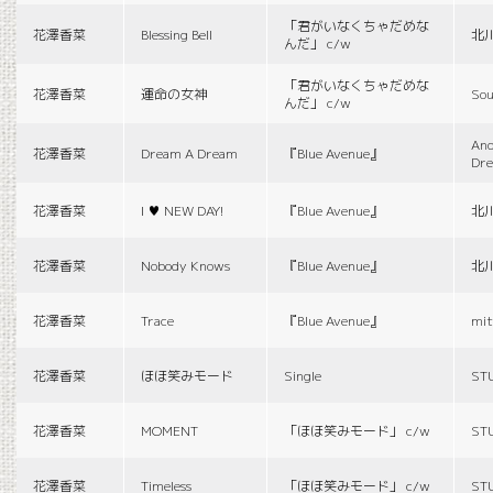
「君がいなくちゃだめな
花澤香菜
Blessing Bell
北
んだ」 c/w
「君がいなくちゃだめな
花澤香菜
運命の女神
Sou
んだ」 c/w
And
花澤香菜
Dream A Dream
『Blue Avenue』
Dr
花澤香菜
I ♥ NEW DAY!
『Blue Avenue』
北
花澤香菜
Nobody Knows
『Blue Avenue』
北
花澤香菜
Trace
『Blue Avenue』
mit
花澤香菜
ほほ笑みモード
Single
ST
花澤香菜
MOMENT
「ほほ笑みモード」 c/w
ST
花澤香菜
Timeless
「ほほ笑みモード」 c/w
ST