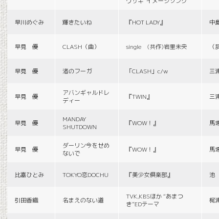
ウサギ”イメージソング
早川めぐみ
輝きたいね
『HOT LADY』
中
早見 優
CLASH（曲）
single (共作)岩里未央
（
早見 優
渚のフーガ
「CLASH」c/w
三
アバンギャルドレ
早見 優
『TWIN』
三
ディー
MANDAY
早見 優
『WOW！』
馬
SHUTDOWN
ダーリン今をせめ
早見 優
『WOW！』
馬
ないで
比嘉ひとみ
TOKYO恋DOCHU
『美少女倶楽部』
池
TVK,KBSほか “あまつ
引田香織
名まえのない道
梶
き”EDテーマ