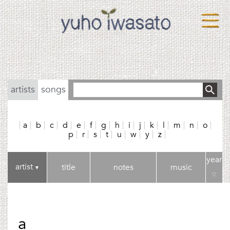
artists
songs
a
b
c
d
e
f
g
h
i
j
k
l
m
n
o
p
r
s
t
u
w
y
z
year
artist
title
notes
music
▼
▽
a