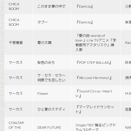
CHICA
このまま夢の中で
『Esencia』
小
BOOM
CHICA
タブー
『Esencia』
柴
BOOM
「愛の詩-words of
love-」c/w TVアニメ「学
千菅春香
愛の太陽
Ras
戦都市アスタリスク」挿
入歌
サーカス
桜色のみち
『POP STEP BALLAD』
叶
ケ・セラ・セラ〜
サーカス
『We Love Harmony!』
鈴
何度でも恋したい
『Sound Circus -Heart
サーカス
Fiower
M.R
V-』
『マーマレイドサンセッ
サーカス
ひと夏のステディ
佐
ト』
COALTAR
Single/TBS“輪るピングド
OF THE
DEAR FUTURE
NA
ラム”EDテーマ