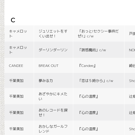
c
キャメロッ
ジュリエットをす
「おっと!セクシー事件だ
戸
ト
くい出せ！
ぜ!!」c/w
キャメロッ
ダーリンダーリン
「誘惑魔術」c/w
NO
ト
CANDEE
BREAK OUT
『Candee』
崎
千葉美加
夢みる力
「恋は５時から」c/w
Sho
あざやかにキメた
千葉美加
『心の温度』
辻
い
あのレコードを探
千葉美加
『心の温度』
辻
せ！
おかしなガールフ
千葉美加
『心の温度』
Sho
レンド