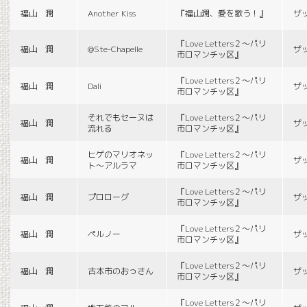
福山 潤
Another Kiss
『福山潤、愛を歌う！』
ザ
『Love Letters２〜パリ
福山 潤
@Ste-Chapelle
ザ
市ロマンチッ区』
『Love Letters２〜パリ
福山 潤
Dali
ザ
市ロマンチッ区』
それでもセーヌは
『Love Letters２〜パリ
福山 潤
ザ
流れる
市ロマンチッ区』
ヒゲのマリオネッ
『Love Letters２〜パリ
福山 潤
ザ
ト〜アルラマ
市ロマンチッ区』
『Love Letters２〜パリ
福山 潤
プロローグ
ザ
市ロマンチッ区』
『Love Letters２〜パリ
福山 潤
ペルノー
ザ
市ロマンチッ区』
『Love Letters２〜パリ
福山 潤
古本市のおっさん
ザ
市ロマンチッ区』
『Love Letters２〜パリ