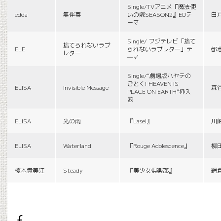
Single/TVアニメ『魔法使
edda
無伴奏
いの嫁SEASON2』EDテ
白
ーマ
Single/ フジテレビ「捨て
捨てられないラブ
ELE
られないラブレター」テ
都
レター
—マ
Single/“劇場版ハヤテの
ごとく! HEAVEN IS
ELISA
Invisible Message
森
PLACE ON EARTH”挿入
歌
ELISA
光の雨
『Lasei』
川
ELISA
Waterland
『Rouge Adolescence』
柳
榎本貴美江
Steady
『美少女倶楽部』
網