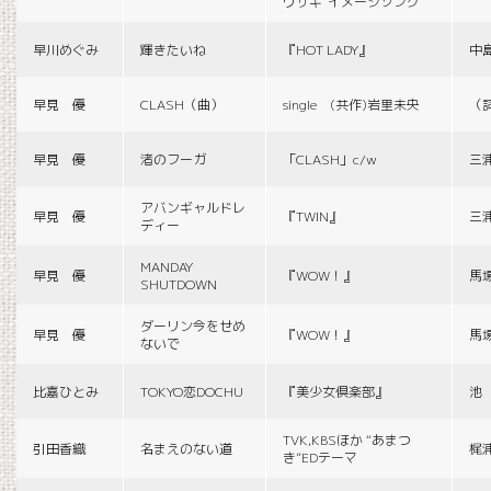
ウサギ”イメージソング
早川めぐみ
輝きたいね
『HOT LADY』
中
早見 優
CLASH（曲）
single (共作)岩里未央
（
早見 優
渚のフーガ
「CLASH」c/w
三
アバンギャルドレ
早見 優
『TWIN』
三
ディー
MANDAY
早見 優
『WOW！』
馬
SHUTDOWN
ダーリン今をせめ
早見 優
『WOW！』
馬
ないで
比嘉ひとみ
TOKYO恋DOCHU
『美少女倶楽部』
池
TVK,KBSほか “あまつ
引田香織
名まえのない道
梶
き”EDテーマ