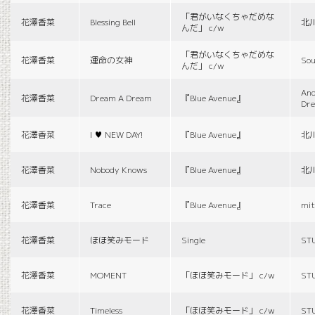
「君がいなくちゃだめな
花澤香菜
Blessing Bell
北
んだ」 c/w
「君がいなくちゃだめな
花澤香菜
運命の女神
Sou
んだ」 c/w
And
花澤香菜
Dream A Dream
『Blue Avenue』
Dr
花澤香菜
I ♥ NEW DAY!
『Blue Avenue』
北
花澤香菜
Nobody Knows
『Blue Avenue』
北
花澤香菜
Trace
『Blue Avenue』
mit
花澤香菜
ほほ笑みモード
Single
ST
花澤香菜
MOMENT
「ほほ笑みモード」 c/w
ST
花澤香菜
Timeless
「ほほ笑みモード」 c/w
ST