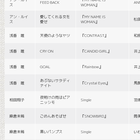
FEED BACK
AN
ス
WOMAN』
アン・ルイ
愛してくれる女を
『MY NAME IS
松
ス
愛せ
WOMAN』
浅香 唯
天使のようなヤツ
『CONTRAST』
和
浅香 唯
CRY ON
『CANDID GIRL』
井
浅香 唯
GOAL
『Rainbow』
井
あぶないサタディ
浅香 唯
『Crystal Eyes』
馬
ナイト
夜明けの雨はピア
相田翔子
Single
羽
ニッシモ
麻倉未稀
ごめんあそばせ
『SNOWBIRD』
筒
麻倉未稀
黒いパンプス
Single
い