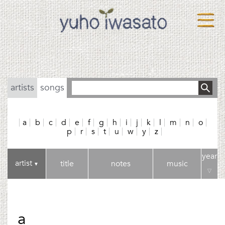
artists
songs
a
b
c
d
e
f
g
h
i
j
k
l
m
n
o
p
r
s
t
u
w
y
z
year
artist
title
notes
music
▼
▽
a