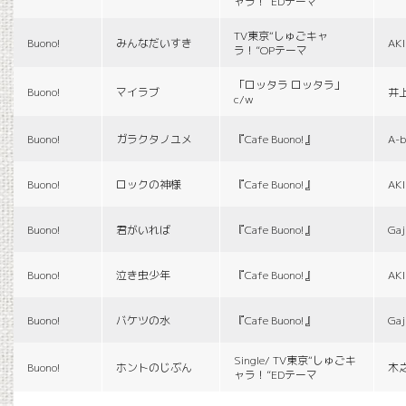
ャラ！”EDテーマ
TV東京“しゅごキャ
Buono!
みんなだいすき
AK
ラ！”OPテーマ
「ロッタラ ロッタラ」
Buono!
マイラブ
井
c/w
Buono!
ガラクタノユメ
『Cafe Buono!』
A-b
Buono!
ロックの神様
『Cafe Buono!』
AK
Buono!
君がいれば
『Cafe Buono!』
Gaj
Buono!
泣き虫少年
『Cafe Buono!』
AK
Buono!
バケツの水
『Cafe Buono!』
Gaj
Single/ TV東京“しゅごキ
Buono!
ホントのじぶん
木
ャラ！”EDテーマ