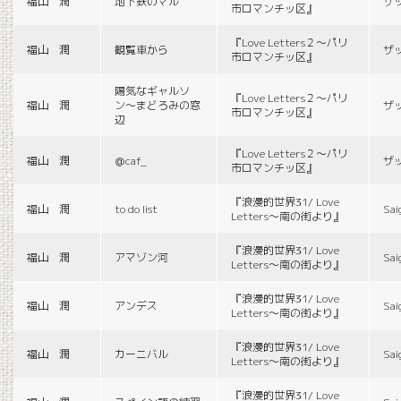
福山 潤
地下鉄のマル
ザ
市ロマンチッ区』
『Love Letters２〜パリ
福山 潤
観覧車から
ザ
市ロマンチッ区』
陽気なギャルソ
『Love Letters２〜パリ
福山 潤
ン〜まどろみの窓
ザ
市ロマンチッ区』
辺
『Love Letters２〜パリ
福山 潤
＠caf_
ザ
市ロマンチッ区』
『浪漫的世界31/ Love
福山 潤
to do list
Sai
Letters〜南の街より』
『浪漫的世界31/ Love
福山 潤
アマゾン河
Sai
Letters〜南の街より』
『浪漫的世界31/ Love
福山 潤
アンデス
Sai
Letters〜南の街より』
『浪漫的世界31/ Love
福山 潤
カーニバル
Sai
Letters〜南の街より』
『浪漫的世界31/ Love