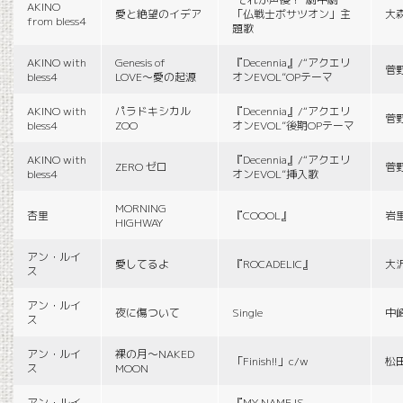
AKINO
愛と絶望のイデア
「仏戦士ボサツオン」主
大
from bless4
題歌
AKINO with
Genesis of
『Decennia』/“アクエリ
菅
bless4
LOVE〜愛の起源
オンEVOL”OPテーマ
AKINO with
パラドキシカル
『Decennia』/“アクエリ
菅
bless4
ZOO
オンEVOL”後期OPテーマ
AKINO with
『Decennia』/“アクエリ
ZERO ゼロ
菅
bless4
オンEVOL”挿入歌
MORNING
杏里
『COOOL』
岩
HIGHWAY
アン・ルイ
愛してるよ
『ROCADELIC』
大
ス
アン・ルイ
夜に傷ついて
Single
中
ス
アン・ルイ
裸の月〜NAKED
「Finish!!」c/w
松
ス
MOON
アン・ルイ
『MY NAME IS