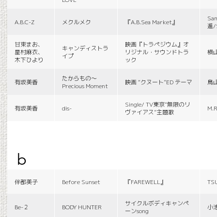
Sa
A.B.C-Z
メクルメク
『A.B.Sea Market』
進/
甘束まお、
映画『トラペジウム』オ
キャンディストラ
星村麻衣、
リジナル・サウンドトラ
横
イプ
木下ひより
ック
たからもの〜
有坂美香
映画 “クヌート”ED テーマ
鳥
Precious Moment
Single/ TV東京“無限のリ
有坂美香
dis-
M.R
ヴァイアス”主題歌
b
伴都美子
Before Sunset
『FAREWELL』
TS
サイクルボディキャンペ
Be-２
BODY HUNTER
小
ーンsong