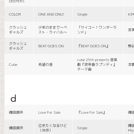
DEEPERS
COLOR
ONE AND ONLY
Single
KI
クラッシュ
少年のままで〜ベ
「サイコー！ワンダーラ
吉
ギャルズ
スト・ライバル〜
ンド」
クラッシュ
BEAT GOES ON
『BEAT GOES ON』
熊
ギャルズ
cube 25th presents 音楽
Cube
希望の音
劇『夜来香ラプソディ』
本
テーマ曲
d
傳田真央
Love For Sale
『Love For Sale』
傳
泣きたくなるけど
傳田
傳田真央
Single
（共作）
Miy