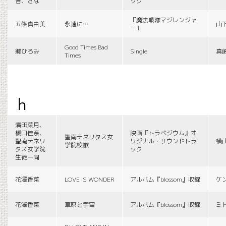
音、さな
ック
『魔法戦隊マジレンジャ
五條真由美
永遠に…
山
ー』
Good Times Bad
郷ひろみ
Single
真
Times
h
濱田菜月、
橋口佳奈、
映画『トラペジウム』オ
聖南テネリタス女
聖南テネリ
リジナル・サウンドトラ
横
学院校歌
タス女学院
ック
生徒一同
花澤香菜
LOVE IS WONDER
アルバム『blossom』収録
ケ
花澤香菜
草原と宇宙
アルバム『blossom』収録
ミ