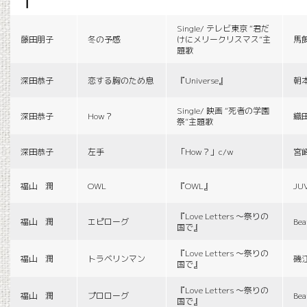
f
Single/ テレビ東京 “君だ
藤田朋子
冬の予感
けにメリークリスマス”主
馬
題歌
深田恭子
恋する胸のため息
『Universe』
朝
Single/ 映画 “死者の学園
深田恭子
How？
織
祭”主題歌
深田恭子
左手
「How？」c/w
宮
福山 潤
OWL
『OWL』
JU
『Love Letters 〜祭りの
福山 潤
エピローグ
Bea
国で』
『Love Letters 〜祭りの
福山 潤
トラベリンマン
磯
国で』
『Love Letters 〜祭りの
福山 潤
プロローグ
Bea
国で』