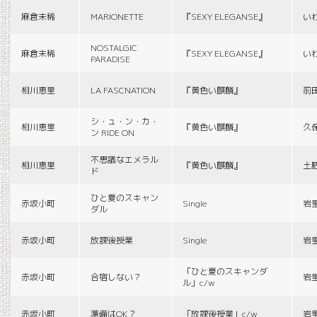
麻倉未稀
MARIONETTE
『SEXY ELEGANSE』
い
NOSTALGIC
麻倉未稀
『SEXY ELEGANSE』
い
PARADISE
相川恵里
LA FASCNATION
『黄色い麒麟』
前
シ・ュ・ン・カ・
相川恵里
『黄色い麒麟』
久
ン RIDE ON
不思議なエメラル
相川恵里
『黄色い麒麟』
土
ド
ひと夏のスキャン
赤坂小町
Single
岩
ダル
赤坂小町
放課後授業
Single
岩
「ひと夏のスキャンダ
赤坂小町
合宿しない？
岩
ル」c/w
赤坂小町
準備はOK？
「放課後授業」c/w
岩