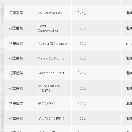
花澤香菜
25 Hours a Day
『25』
北
Good
花澤香菜
『25』
北
Conversation
花澤香菜
Make a Difference
『25』
mit
花澤香菜
Merry Go Round
『25』
北
花澤香菜
Summer Sunset
『25』
北
Young Oh! Oh!
花澤香菜
『25』
北
（共作）
花澤香菜
ダエンケイ
『25』
北
花澤香菜
マラソン（共作）
『25』
北