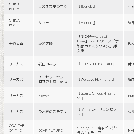
CHICA
このまま夢の中で
『Esencia』
小
BOOM
CHICA
タブー
『Esencia』
柴
BOOM
「愛の詩-words of
love-」c/w TVアニメ「学
千菅春香
愛の太陽
Ras
戦都市アスタリスク」挿
入歌
サーカス
桜色のみち
『POP STEP BALLAD』
叶
ケ・セラ・セラ〜
サーカス
『We Love Harmony!』
鈴
何度でも恋したい
『Sound Circus -Heart
サーカス
Fiower
M.R
V-』
『マーマレイドサンセッ
サーカス
ひと夏のステディ
佐
ト』
COALTAR
Single/TBS“輪るピングド
OF THE
DEAR FUTURE
NA
ラム”EDテーマ