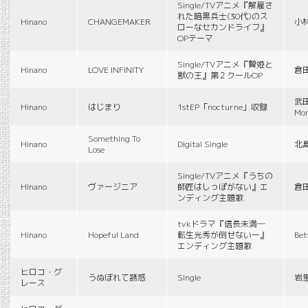
Single/TVアニメ『解雇さ
れた暗黒兵士(30代)のス
Hinano
CHANGEMAKER
小
ローなセカンドライフ』
OPテーマ
Single/TVアニメ『贄姫と
Hinano
LOVE INFINITY
倉
獣の王』第２クールOP
武田
Hinano
はじまり
1stEP「nocturne」収録
Mon
Something To
Hinano
Digital Single
北
Lose
Single/TVアニメ『うちの
Hinano
ヴァージニア
師匠はしっぽがない』エ
倉
ンディング主題歌
tvkドラマ『信長未満―
Hinano
Hopeful Land
転生光秀が倒せないー』
Be
エンディング主題歌
ヒロコ・グ
うぬぼれて誘惑
Single
岩
レース