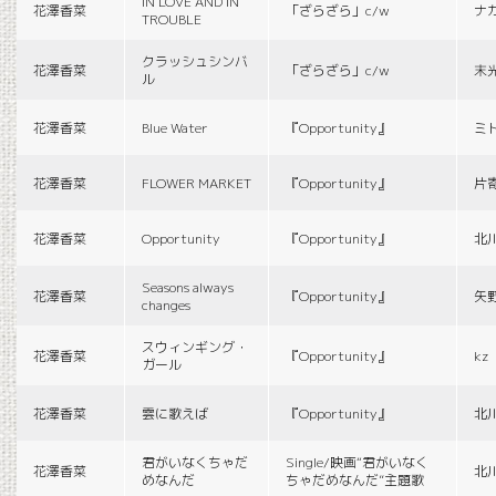
IN LOVE AND IN
花澤香菜
「ざらざら」c/w
ナ
TROUBLE
クラッシュシンバ
花澤香菜
「ざらざら」c/w
末
ル
花澤香菜
Blue Water
『Opportunity』
ミ
花澤香菜
FLOWER MARKET
『Opportunity』
片
花澤香菜
Opportunity
『Opportunity』
北
Seasons always
花澤香菜
『Opportunity』
矢
changes
スウィンギング・
花澤香菜
『Opportunity』
kz
ガール
花澤香菜
雲に歌えば
『Opportunity』
北
君がいなくちゃだ
Single/映画“君がいなく
花澤香菜
北
めなんだ
ちゃだめなんだ”主題歌