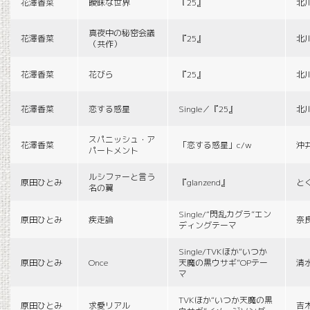
花澤香菜
曖昧な世界
『25』
北
真夜中の秘密会議
花澤香菜
『25』
北
（共作）
花澤香菜
花びら
『25』
北
花澤香菜
恋する惑星
Single／『25』
北
スパニッシュ・ア
花澤香菜
「恋する惑星」c/w
沖
パートメント
ルシファーと言う
原田ひとみ
『glanzend』
と
名の翼
Single/“閃乱カグラ”エン
原田ひとみ
疾走論
奈
ディングテーマ
Single/TVKほか“いつか
原田ひとみ
Once
天魔の黒ウサギ”OPテー
清
マ
TVKほか“いつか天魔の黒
原田ひとみ
求愛リアル
吉