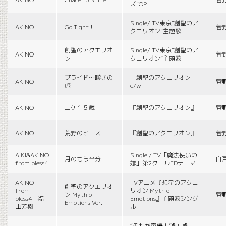
ズ”OP
Single/ TV東京“創聖のア
AKINO
Go Tight！
菅
クエリオン”主題歌
創聖のアクエリオ
Single/ TV東京“創聖のア
AKINO
菅
ン
クエリオン”主題歌
プライド〜嘆きの
「創聖のアクエリオン」
AKINO
菅
旅
c/w
AKINO
ニケ１５歳
『創聖のアクエリオン』
菅
AKINO
荒野のヒース
『創聖のアクエリオン』
菅
AIKI&AKINO
Single / TV「魔法使いの
月のもう半分
白
from bless4
嫁」第2クールEDテーマ
AKINO
TVアニメ『想星のアクエ
創聖のアクエリオ
from
リオン Myth of
ン Myth of
菅
bless4・福
Emotions』主題歌シング
Emotions Ver.
山芳樹
ル
“それが声優！”劇中劇