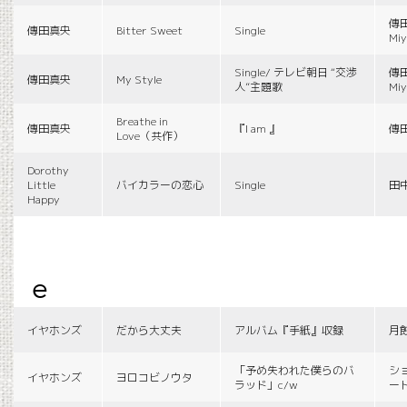
傳田
傳田真央
Bitter Sweet
Single
Miy
Single/ テレビ朝日 “交渉
傳田
傳田真央
My Style
人”主題歌
Miy
Breathe in
傳田真央
『I am 』
傳
Love（共作）
Dorothy
Little
バイカラーの恋心
Single
田
Happy
e
イヤホンズ
だから大丈夫
アルバム『手紙』収録
月
「予め失われた僕らのバ
シ
イヤホンズ
ヨロコビノウタ
ラッド」c/w
ー