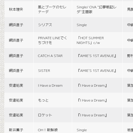
風とブーケのセレ
Single/ OVA “幻夢戦記レ
秋本理央
馬
ナーデ
ダ”主題歌
網浜直子
シリアス
Single
中
PRIVATE LINEでく
「HOT SUMMER
網浜直子
中
ちづけを
NIGHTS」c/w
網浜直子
CATCH A STAR
『AMIE'S 1ST AVENUE』
野
網浜直子
SISTER
『AMIE'S 1ST AVENUE』
中
安達祐実
I Have a Dream
『I Have a Dream』
葉
安達祐実
もっと
『I Have a Dream』
葉
安達祐実
ロケット
『I Have a Dream』
葉
新井薫子
OH！新鮮娘
Single
岩