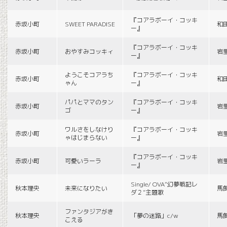
『コアラボーイ・コッキ
赤坂小町
SWEET PARADISE
和
ー』
『コアラボーイ・コッキ
赤坂小町
おやすみコッキィ
岩
ー』
ようこそコアラち
『コアラボーイ・コッキ
赤坂小町
和
ゃん
ー』
パパとママのタン
『コアラボーイ・コッキ
赤坂小町
岩
ゴ
ー』
ワルさをしなけり
『コアラボーイ・コッキ
赤坂小町
岩
ゃはじまらない
ー』
『コアラボーイ・コッキ
赤坂小町
可愛いラーラ
岩
ー』
Single/ OVA“幻夢戦記レ
秋本理央
未来になりたい
馬
ダ２”主題歌
ファンタジアがき
秋本理央
「夢の迷路」c/w
馬
こえる