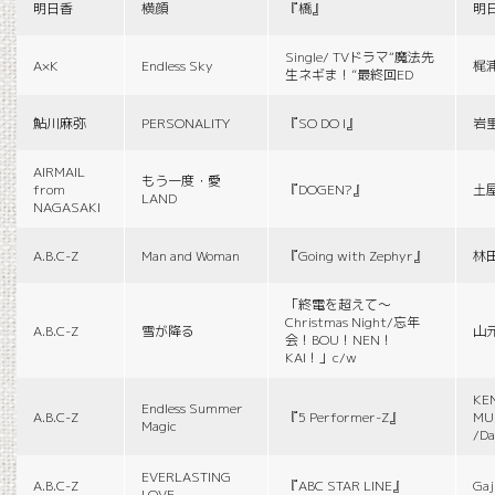
明日香
横顔
『橋』
明
Single/ TVドラマ“魔法先
A×K
Endless Sky
梶
生ネギま！”最終回ED
鮎川麻弥
PERSONALITY
『SO DO I』
岩
AIRMAIL
もう一度・愛
from
『DOGEN?』
土
LAND
NAGASAKI
A.B.C-Z
Man and Woman
『Going with Zephyr』
林
「終電を超えて～
Christmas Night/忘年
A.B.C-Z
雪が降る
山
会！BOU！NEN！
KAI！」c/w
KE
Endless Summer
A.B.C-Z
『5 Performer-Z』
MUS
Magic
/Da
EVERLASTING
A.B.C-Z
『ABC STAR LINE』
Gaj
LOVE