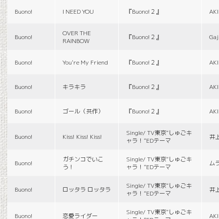
Buono!
I NEED YOU
『Buono!２』
AK
OVER THE
Buono!
『Buono!２』
Gaj
RAINBOW
Buono!
You're My Friend
『Buono!２』
AK
Buono!
キラキラ
『Buono!２』
AK
Buono!
ゴール（共作）
『Buono!２』
AK
Single/ TV東京“しゅごキ
Buono!
Kiss! Kiss! Kiss!
井
ャラ！”EDテーマ
ガチンコでいこ
Single/ TV東京“しゅごキ
Buono!
ム
う！
ャラ！”EDテーマ
Single/ TV東京“しゅごキ
Buono!
ロッタラ ロッタラ
井
ャラ！”EDテーマ
Single/ TV東京“しゅごキ
Buono!
恋愛ライダー
AK