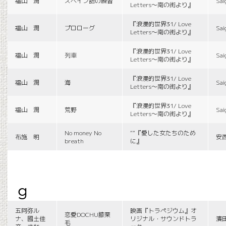
福山 潤
スペイン語の練習
Sai
Letters〜南の街より』
『浪漫的世界31/ Love
福山 潤
プロローグ
Sai
Letters〜南の街より』
『浪漫的世界31/ Love
福山 潤
列車
Sai
Letters〜南の街より』
『浪漫的世界31/ Love
福山 潤
海
Sai
Letters〜南の街より』
『浪漫的世界31/ Love
福山 潤
荒野
Sai
Letters〜南の街より』
No money No
““『愛した女たちのため
布施 明
安
breath
に』
g
五阿弥ル
映画『トラペジウム』オ
恋愛DOCHU膝栗
ナ、國土佳
リジナル・サウンドトラ
濱
毛