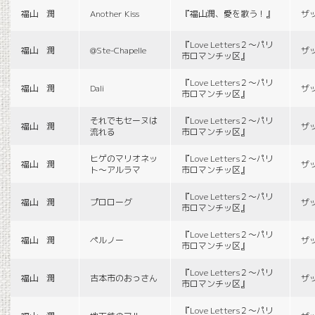
福山 潤
Another Kiss
『福山潤、愛を歌う！』
ザ
『Love Letters２〜パリ
福山 潤
@Ste-Chapelle
ザ
市ロマンチッ区』
『Love Letters２〜パリ
福山 潤
Dali
ザ
市ロマンチッ区』
それでもセーヌは
『Love Letters２〜パリ
福山 潤
ザ
流れる
市ロマンチッ区』
ヒゲのマリオネッ
『Love Letters２〜パリ
福山 潤
ザ
ト〜アルラマ
市ロマンチッ区』
『Love Letters２〜パリ
福山 潤
プロローグ
ザ
市ロマンチッ区』
『Love Letters２〜パリ
福山 潤
ペルノー
ザ
市ロマンチッ区』
『Love Letters２〜パリ
福山 潤
古本市のおっさん
ザ
市ロマンチッ区』
『Love Letters２〜パリ