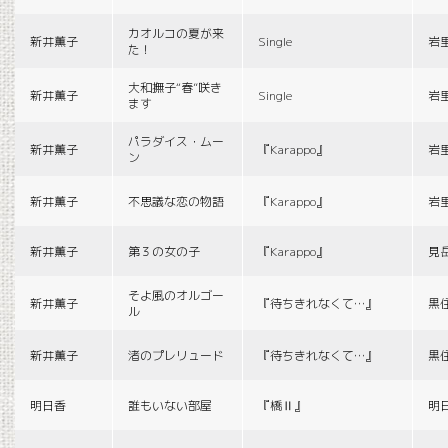
カオルコの夏が来
新井薫子
Single
岩
た！
大和撫子“春”咲き
新井薫子
Single
岩
ます
パラダイス・ムー
新井薫子
『Karappo』
岩
ン
新井薫子
不思議な恋の物語
『Karappo』
岩
新井薫子
第３の女の子
『Karappo』
見
そよ風のオルゴー
新井薫子
『待ちきれなくて…』
黒
ル
新井薫子
渚のプレリュード
『待ちきれなくて…』
黒
明日香
誰もいない部屋
『橋Ⅱ』
明