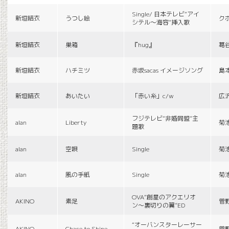
Single/ 日本テレビ“アイ
新垣結衣
うつし絵
ク
シテル〜海容”挿入歌
新垣結衣
巣箱
『hug』
葛
新垣結衣
ハチミツ
赤坂sacas イメージソング
島
新垣結衣
あいたい
「赤い糸」c/w
広
フジテレビ“非婚同盟”主
alan
Liberty
菊
題歌
alan
空唄
Single
菊
alan
風の手紙
Single
菊
OVA“創星のアクエリオ
AKINO
素足
菅
ン〜裏切りの翼”ED
“オーバンスターレーサー
AKINO
Chace to Shine
菅