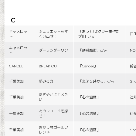
c
キャメロッ
ジュリエットをす
「おっと!セクシー事件だ
戸
ト
くい出せ！
ぜ!!」c/w
キャメロッ
ダーリンダーリン
「誘惑魔術」c/w
NO
ト
CANDEE
BREAK OUT
『Candee』
崎
千葉美加
夢みる力
「恋は５時から」c/w
Sho
あざやかにキメた
千葉美加
『心の温度』
辻
い
あのレコードを探
千葉美加
『心の温度』
辻
せ！
おかしなガールフ
千葉美加
『心の温度』
Sho
レンド