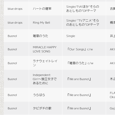
Single/TVKほか“そらの
blue drops
ハートの確率
古
おとしもの”OPテーマ
Single/ “TVアニメ“そら
blue drops
Ring My Bell
橋
のおとしもの”OPテーマ
Buono!
雑草のうた
Single
井
MIRACLE HAPPY
Buono!
「Our Songs」c/w
AK
LOVE SONG
ラナウェイトレイ
Buono!
「雑草のうた」c/w
AK
ン
Independent
Buono!
Girl〜独立女子で
『We are Buono!』
木
あるために
FLA
Buono!
うらはら
『We are Buono!』
Ok
Buono!
タビダチの歌
『We are Buono!』
Gaj