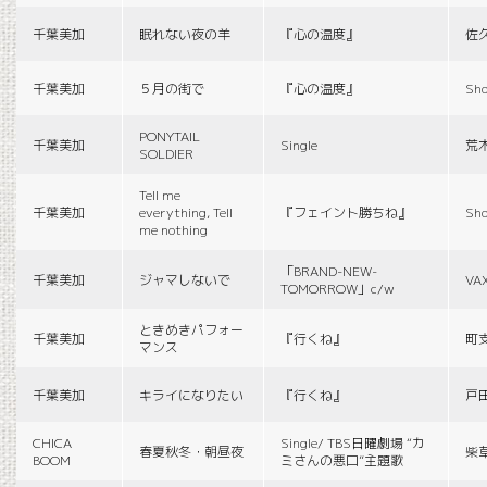
千葉美加
眠れない夜の羊
『心の温度』
佐
千葉美加
５月の街で
『心の温度』
Sho
PONYTAIL
千葉美加
Single
荒
SOLDIER
Tell me
千葉美加
everything, Tell
『フェイント勝ちね』
Sho
me nothing
「BRAND-NEW-
千葉美加
ジャマしないで
VA
TOMORROW」c/w
ときめきパフォー
千葉美加
『行くね』
町
マンス
千葉美加
キライになりたい
『行くね』
戸
CHICA
Single/ TBS日曜劇場 “カ
春夏秋冬・朝昼夜
柴
BOOM
ミさんの悪口”主題歌