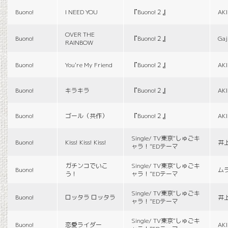
Buono!
I NEED YOU
『Buono!２』
AK
OVER THE
Buono!
『Buono!２』
Gaj
RAINBOW
Buono!
You're My Friend
『Buono!２』
AK
Buono!
キラキラ
『Buono!２』
AK
Buono!
ゴール（共作）
『Buono!２』
AK
Single/ TV東京“しゅごキ
Buono!
Kiss! Kiss! Kiss!
井
ャラ！”EDテーマ
ガチンコでいこ
Single/ TV東京“しゅごキ
Buono!
ム
う！
ャラ！”EDテーマ
Single/ TV東京“しゅごキ
Buono!
ロッタラ ロッタラ
井
ャラ！”EDテーマ
Single/ TV東京“しゅごキ
Buono!
恋愛ライダー
AK