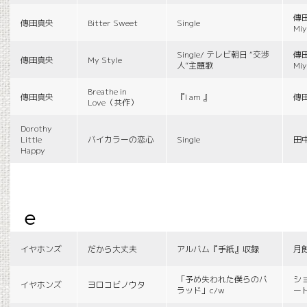
傳田
傳田真央
Bitter Sweet
Single
Miy
Single/ テレビ朝日 “交渉
傳田
傳田真央
My Style
人”主題歌
Miy
Breathe in
傳田真央
『I am 』
傳
Love（共作）
Dorothy
Little
バイカラーの恋心
Single
田
Happy
e
イヤホンズ
だから大丈夫
アルバム『手紙』収録
月
「予め失われた僕らのバ
シ
イヤホンズ
ヨロコビノウタ
ラッド」c/w
ー