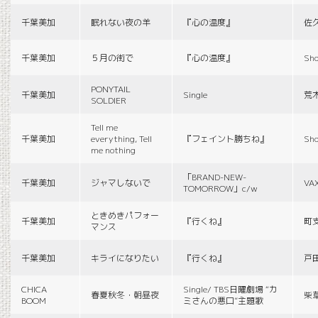
千葉美加
眠れない夜の羊
『心の温度』
佐
千葉美加
５月の街で
『心の温度』
Sho
PONYTAIL
千葉美加
Single
荒
SOLDIER
Tell me
千葉美加
everything, Tell
『フェイント勝ちね』
Sho
me nothing
「BRAND-NEW-
千葉美加
ジャマしないで
VA
TOMORROW」c/w
ときめきパフォー
千葉美加
『行くね』
町
マンス
千葉美加
キライになりたい
『行くね』
戸
CHICA
Single/ TBS日曜劇場 “カ
春夏秋冬・朝昼夜
柴
BOOM
ミさんの悪口”主題歌