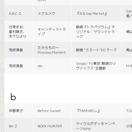
Sa
A.B.C-Z
メクルメク
『A.B.Sea Market』
進/
甘束まお、
映画『トラペジウム』オ
キャンディストラ
星村麻衣、
リジナル・サウンドトラ
横
イプ
木下ひより
ック
たからもの〜
有坂美香
映画 “クヌート”ED テーマ
鳥
Precious Moment
Single/ TV東京“無限のリ
有坂美香
dis-
M.R
ヴァイアス”主題歌
b
伴都美子
Before Sunset
『FAREWELL』
TS
サイクルボディキャンペ
Be-２
BODY HUNTER
小
ーンsong