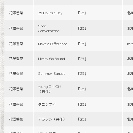
花澤香菜
25 Hours a Day
『25』
北
Good
花澤香菜
『25』
北
Conversation
花澤香菜
Make a Difference
『25』
mit
花澤香菜
Merry Go Round
『25』
北
花澤香菜
Summer Sunset
『25』
北
Young Oh! Oh!
花澤香菜
『25』
北
（共作）
花澤香菜
ダエンケイ
『25』
北
花澤香菜
マラソン（共作）
『25』
北