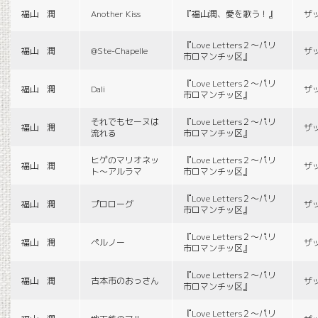
福山 潤
Another Kiss
『福山潤、愛を歌う！』
ザ
『Love Letters２〜パリ
福山 潤
@Ste-Chapelle
ザ
市ロマンチッ区』
『Love Letters２〜パリ
福山 潤
Dali
ザ
市ロマンチッ区』
それでもセーヌは
『Love Letters２〜パリ
福山 潤
ザ
流れる
市ロマンチッ区』
ヒゲのマリオネッ
『Love Letters２〜パリ
福山 潤
ザ
ト〜アルラマ
市ロマンチッ区』
『Love Letters２〜パリ
福山 潤
プロローグ
ザ
市ロマンチッ区』
『Love Letters２〜パリ
福山 潤
ペルノー
ザ
市ロマンチッ区』
『Love Letters２〜パリ
福山 潤
古本市のおっさん
ザ
市ロマンチッ区』
『Love Letters２〜パリ