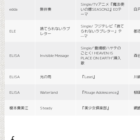
Single/TVアニメ『魔法使
edda
無伴奏
いの嫁SEASON2』EDテ
白
ーマ
Single/ フジテレビ「捨て
捨てられないラブ
ELE
られないラブレター」テ
都
レター
—マ
Single/“劇場版ハヤテの
ごとく! HEAVEN IS
ELISA
Invisible Message
森
PLACE ON EARTH”挿入
歌
ELISA
光の雨
『Lasei』
川
ELISA
Waterland
『Rouge Adolescence』
柳
榎本貴美江
Steady
『美少女倶楽部』
網