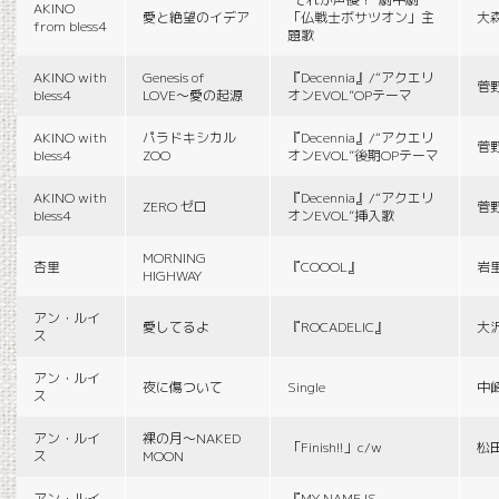
AKINO
愛と絶望のイデア
「仏戦士ボサツオン」主
大
from bless4
題歌
AKINO with
Genesis of
『Decennia』/“アクエリ
菅
bless4
LOVE〜愛の起源
オンEVOL”OPテーマ
AKINO with
パラドキシカル
『Decennia』/“アクエリ
菅
bless4
ZOO
オンEVOL”後期OPテーマ
AKINO with
『Decennia』/“アクエリ
ZERO ゼロ
菅
bless4
オンEVOL”挿入歌
MORNING
杏里
『COOOL』
岩
HIGHWAY
アン・ルイ
愛してるよ
『ROCADELIC』
大
ス
アン・ルイ
夜に傷ついて
Single
中
ス
アン・ルイ
裸の月〜NAKED
「Finish!!」c/w
松
ス
MOON
アン・ルイ
『MY NAME IS