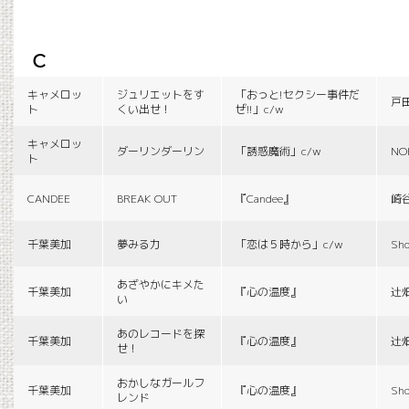
c
キャメロッ
ジュリエットをす
「おっと!セクシー事件だ
戸
ト
くい出せ！
ぜ!!」c/w
キャメロッ
ダーリンダーリン
「誘惑魔術」c/w
NO
ト
CANDEE
BREAK OUT
『Candee』
崎
千葉美加
夢みる力
「恋は５時から」c/w
Sho
あざやかにキメた
千葉美加
『心の温度』
辻
い
あのレコードを探
千葉美加
『心の温度』
辻
せ！
おかしなガールフ
千葉美加
『心の温度』
Sho
レンド