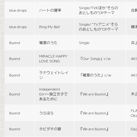
Single/TVKほか“そらの
blue drops
ハートの確率
古
おとしもの”OPテーマ
Single/ “TVアニメ“そら
blue drops
Ring My Bell
橋
のおとしもの”OPテーマ
Buono!
雑草のうた
Single
井
MIRACLE HAPPY
Buono!
「Our Songs」c/w
AK
LOVE SONG
ラナウェイトレイ
Buono!
「雑草のうた」c/w
AK
ン
Independent
Buono!
Girl〜独立女子で
『We are Buono!』
木
あるために
FLA
Buono!
うらはら
『We are Buono!』
Ok
Buono!
タビダチの歌
『We are Buono!』
Gaj