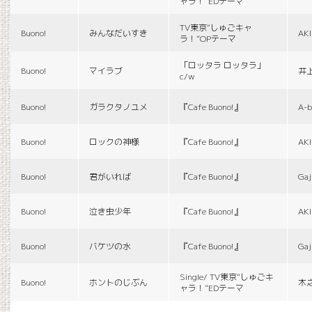
ャラ！”EDテーマ
TV東京“しゅごキャ
Buono!
みんなだいすき
AK
ラ！”OPテーマ
「ロッタラ ロッタラ」
Buono!
マイラブ
井
c/w
Buono!
ガラクタノユメ
『Cafe Buono!』
A-b
Buono!
ロックの神様
『Cafe Buono!』
AK
Buono!
君がいれば
『Cafe Buono!』
Gaj
Buono!
泣き虫少年
『Cafe Buono!』
AK
Buono!
バケツの水
『Cafe Buono!』
Gaj
Single/ TV東京“しゅごキ
Buono!
ホントのじぶん
木
ャラ！”EDテーマ