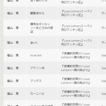
福山 潤
地下鉄のマル
ザ
市ロマンチッ区』
『Love Letters２〜パリ
福山 潤
観覧車から
ザ
市ロマンチッ区』
陽気なギャルソ
『Love Letters２〜パリ
福山 潤
ン〜まどろみの窓
ザ
市ロマンチッ区』
辺
『Love Letters２〜パリ
福山 潤
＠caf_
ザ
市ロマンチッ区』
『浪漫的世界31/ Love
福山 潤
to do list
Sai
Letters〜南の街より』
『浪漫的世界31/ Love
福山 潤
アマゾン河
Sai
Letters〜南の街より』
『浪漫的世界31/ Love
福山 潤
アンデス
Sai
Letters〜南の街より』
『浪漫的世界31/ Love
福山 潤
カーニバル
Sai
Letters〜南の街より』
『浪漫的世界31/ Love