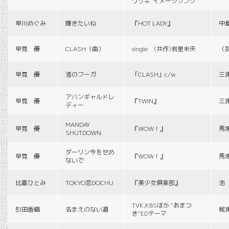
ウサギ”イメージソング
早川めぐみ
輝きたいね
『HOT LADY』
中
早見 優
CLASH（曲）
single (共作)岩里未央
（
早見 優
渚のフーガ
「CLASH」c/w
三
アバンギャルドレ
早見 優
『TWIN』
三
ディー
MANDAY
早見 優
『WOW！』
馬
SHUTDOWN
ダーリン今をせめ
早見 優
『WOW！』
馬
ないで
比嘉ひとみ
TOKYO恋DOCHU
『美少女倶楽部』
池
TVK,KBSほか “あまつ
引田香織
名まえのない道
梶
き”EDテーマ