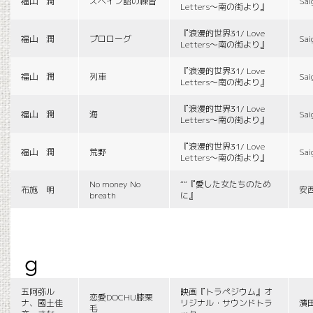
福山 潤
スペイン語の練習
Sai
Letters〜南の街より』
『浪漫的世界31/ Love
福山 潤
プロローグ
Sai
Letters〜南の街より』
『浪漫的世界31/ Love
福山 潤
列車
Sai
Letters〜南の街より』
『浪漫的世界31/ Love
福山 潤
海
Sai
Letters〜南の街より』
『浪漫的世界31/ Love
福山 潤
荒野
Sai
Letters〜南の街より』
No money No
““『愛した女たちのため
布施 明
安
breath
に』
g
五阿弥ル
映画『トラペジウム』オ
恋愛DOCHU膝栗
ナ、國土佳
リジナル・サウンドトラ
濱
毛