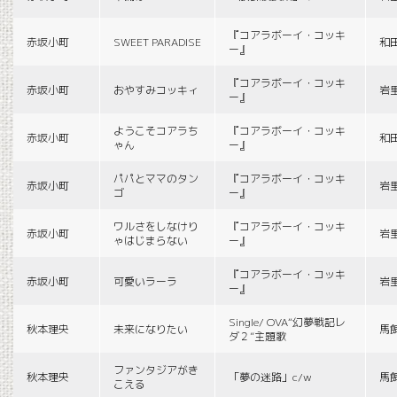
『コアラボーイ・コッキ
赤坂小町
SWEET PARADISE
和
ー』
『コアラボーイ・コッキ
赤坂小町
おやすみコッキィ
岩
ー』
ようこそコアラち
『コアラボーイ・コッキ
赤坂小町
和
ゃん
ー』
パパとママのタン
『コアラボーイ・コッキ
赤坂小町
岩
ゴ
ー』
ワルさをしなけり
『コアラボーイ・コッキ
赤坂小町
岩
ゃはじまらない
ー』
『コアラボーイ・コッキ
赤坂小町
可愛いラーラ
岩
ー』
Single/ OVA“幻夢戦記レ
秋本理央
未来になりたい
馬
ダ２”主題歌
ファンタジアがき
秋本理央
「夢の迷路」c/w
馬
こえる