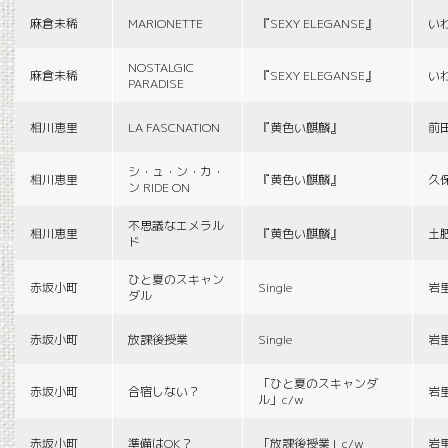
麻倉未稀
MARIONETTE
『SEXY ELEGANSE』
い
NOSTALGIC
麻倉未稀
『SEXY ELEGANSE』
い
PARADISE
相川恵里
LA FASCNATION
『黄色い麒麟』
前
シ・ュ・ン・カ・
相川恵里
『黄色い麒麟』
久
ン RIDE ON
不思議なエメラル
相川恵里
『黄色い麒麟』
土
ド
ひと夏のスキャン
赤坂小町
Single
岩
ダル
赤坂小町
放課後授業
Single
岩
「ひと夏のスキャンダ
赤坂小町
合宿しない？
岩
ル」c/w
赤坂小町
準備はOK？
「放課後授業」c/w
岩