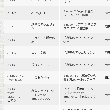
ズ”OP
Single/ TV東京“創聖のア
AKINO
Go Tight！
菅
クエリオン”主題歌
創聖のアクエリオ
Single/ TV東京“創聖のア
AKINO
菅
ン
クエリオン”主題歌
プライド〜嘆きの
「創聖のアクエリオン」
AKINO
菅
旅
c/w
AKINO
ニケ１５歳
『創聖のアクエリオン』
菅
AKINO
荒野のヒース
『創聖のアクエリオン』
菅
AIKI&AKINO
Single / TV「魔法使いの
月のもう半分
白
from bless4
嫁」第2クールEDテーマ
AKINO
TVアニメ『想星のアクエ
創聖のアクエリオ
from
リオン Myth of
ン Myth of
菅
bless4・福
Emotions』主題歌シング
Emotions Ver.
山芳樹
ル
“それが声優！”劇中劇