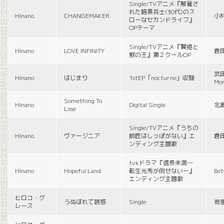
Single/TVアニメ『解雇さ
れた暗黒兵士(30代)のス
Hinano
CHANGEMAKER
小
ローなセカンドライフ』
OPテーマ
Single/TVアニメ『贄姫と
Hinano
LOVE INFINITY
倉
獣の王』第２クールOP
武田
Hinano
はじまり
1stEP「nocturne」収録
Mon
Something To
Hinano
Digital Single
北
Lose
Single/TVアニメ『うちの
Hinano
ヴァージニア
師匠はしっぽがない』エ
倉
ンディング主題歌
tvkドラマ『信長未満―
Hinano
Hopeful Land
転生光秀が倒せないー』
Be
エンディング主題歌
ヒロコ・グ
うぬぼれて誘惑
Single
岩
レース