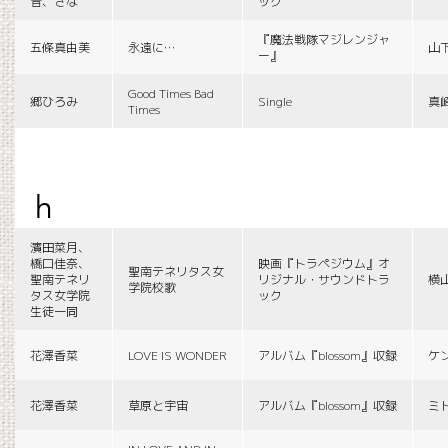
音、さな
ック
『魔法戦隊マジレンジャ
五條真由美
永遠に…
山
ー』
Good Times Bad
郷ひろみ
Single
真
Times
h
濱田菜月、
橋口佳奈、
映画『トラペジウム』オ
聖南テネリタス女
聖南テネリ
リジナル・サウンドトラ
横
学院校歌
タス女学院
ック
生徒一同
花澤香菜
LOVE IS WONDER
アルバム『blossom』収録
ケ
花澤香菜
草原と宇宙
アルバム『blossom』収録
ミ