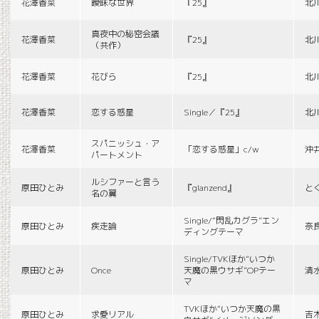
花澤香菜
曖昧な世界
『25』
北
真夜中の秘密会議
花澤香菜
『25』
北
（共作）
花澤香菜
花びら
『25』
北
花澤香菜
恋する惑星
Single／『25』
北
スパニッシュ・ア
花澤香菜
「恋する惑星」c/w
沖
パートメント
ルシファーと言う
原田ひとみ
『glanzend』
と
名の翼
Single/“閃乱カグラ”エン
原田ひとみ
疾走論
奈
ディングテーマ
Single/TVKほか“いつか
原田ひとみ
Once
天魔の黒ウサギ”OPテー
清
マ
TVKほか“いつか天魔の黒
原田ひとみ
求愛リアル
吉