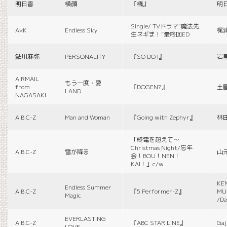
明日香
横顔
『橋』
明
Single/ TVドラマ“魔法先
A×K
Endless Sky
梶
生ネギま！”最終回ED
鮎川麻弥
PERSONALITY
『SO DO I』
岩
AIRMAIL
もう一度・愛
from
『DOGEN?』
土
LAND
NAGASAKI
A.B.C-Z
Man and Woman
『Going with Zephyr』
林
「終電を超えて～
Christmas Night/忘年
A.B.C-Z
雪が降る
山
会！BOU！NEN！
KAI！」c/w
KE
Endless Summer
A.B.C-Z
『5 Performer-Z』
MUS
Magic
/Da
EVERLASTING
A.B.C-Z
『ABC STAR LINE』
Gaj
LOVE