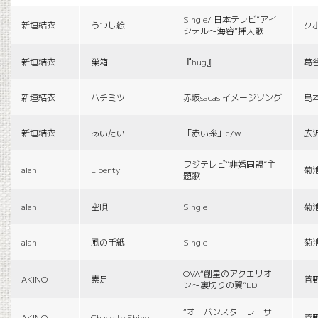
Single/ 日本テレビ“アイ
新垣結衣
うつし絵
ク
シテル〜海容”挿入歌
新垣結衣
巣箱
『hug』
葛
新垣結衣
ハチミツ
赤坂sacas イメージソング
島
新垣結衣
あいたい
「赤い糸」c/w
広
フジテレビ“非婚同盟”主
alan
Liberty
菊
題歌
alan
空唄
Single
菊
alan
風の手紙
Single
菊
OVA“創星のアクエリオ
AKINO
素足
菅
ン〜裏切りの翼”ED
“オーバンスターレーサー
AKINO
Chace to Shine
菅