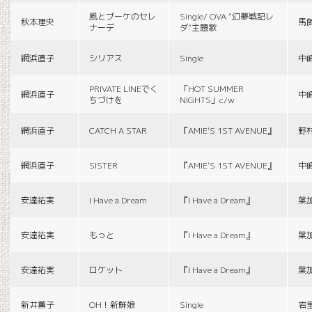
風とブーケのセレ
Single/ OVA “幻夢戦記レ
秋本理央
馬
ナーデ
ダ”主題歌
網浜直子
シリアス
Single
中
PRIVATE LINEでく
「HOT SUMMER
網浜直子
中
ちづけを
NIGHTS」c/w
網浜直子
CATCH A STAR
『AMIE'S 1ST AVENUE』
野
網浜直子
SISTER
『AMIE'S 1ST AVENUE』
中
安達祐実
I Have a Dream
『I Have a Dream』
葉
安達祐実
もっと
『I Have a Dream』
葉
安達祐実
ロケット
『I Have a Dream』
葉
新井薫子
OH！新鮮娘
Single
岩