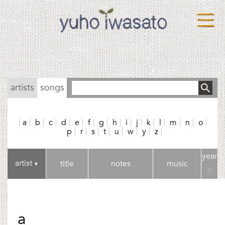
artists
songs
a
b
c
d
e
f
g
h
i
j
k
l
m
n
o
p
r
s
t
u
w
y
z
year
artist
title
notes
music
▼
▽
a