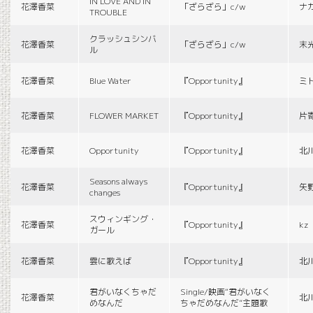
IN LOVE AND IN
花澤香菜
「ざらざら」c/w
ナ
TROUBLE
クラッシュシンバ
花澤香菜
「ざらざら」c/w
末
ル
花澤香菜
Blue Water
『Opportunity』
ミ
花澤香菜
FLOWER MARKET
『Opportunity』
片
花澤香菜
Opportunity
『Opportunity』
北
Seasons always
花澤香菜
『Opportunity』
矢
changes
スウィンギング・
花澤香菜
『Opportunity』
kz
ガール
花澤香菜
雲に歌えば
『Opportunity』
北
君がいなくちゃだ
Single/映画“君がいなく
花澤香菜
北
めなんだ
ちゃだめなんだ”主題歌