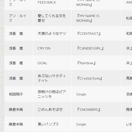
FEED BACK
AN
ス
WOMAN』
アン・ルイ
愛してくれる女を
『MY NAME IS
松
ス
愛せ
WOMAN』
浅香 唯
天使のようなヤツ
『CONTRAST』
和
浅香 唯
CRY ON
『CANDID GIRL』
井
浅香 唯
GOAL
『Rainbow』
井
あぶないサタディ
浅香 唯
『Crystal Eyes』
馬
ナイト
夜明けの雨はピア
相田翔子
Single
羽
ニッシモ
麻倉未稀
ごめんあそばせ
『SNOWBIRD』
筒
麻倉未稀
黒いパンプス
Single
い