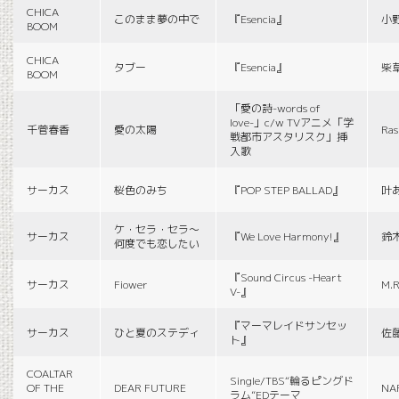
CHICA
このまま夢の中で
『Esencia』
小
BOOM
CHICA
タブー
『Esencia』
柴
BOOM
「愛の詩-words of
love-」c/w TVアニメ「学
千菅春香
愛の太陽
Ras
戦都市アスタリスク」挿
入歌
サーカス
桜色のみち
『POP STEP BALLAD』
叶
ケ・セラ・セラ〜
サーカス
『We Love Harmony!』
鈴
何度でも恋したい
『Sound Circus -Heart
サーカス
Fiower
M.R
V-』
『マーマレイドサンセッ
サーカス
ひと夏のステディ
佐
ト』
COALTAR
Single/TBS“輪るピングド
OF THE
DEAR FUTURE
NA
ラム”EDテーマ