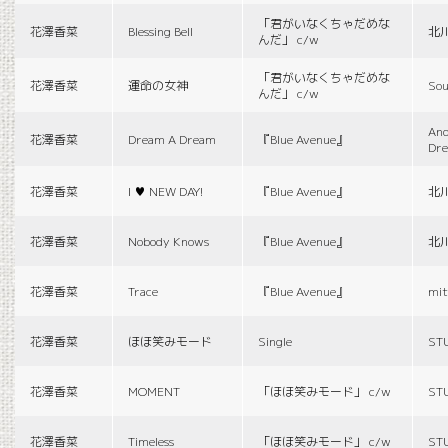
「君がいなくちゃだめな
花澤香菜
Blessing Bell
北
んだ」 c/w
「君がいなくちゃだめな
花澤香菜
運命の女神
Sou
んだ」 c/w
And
花澤香菜
Dream A Dream
『Blue Avenue』
Dr
花澤香菜
I ♥ NEW DAY!
『Blue Avenue』
北
花澤香菜
Nobody Knows
『Blue Avenue』
北
花澤香菜
Trace
『Blue Avenue』
mit
花澤香菜
ほほ笑みモード
Single
ST
花澤香菜
MOMENT
「ほほ笑みモード」 c/w
ST
花澤香菜
Timeless
「ほほ笑みモード」 c/w
ST