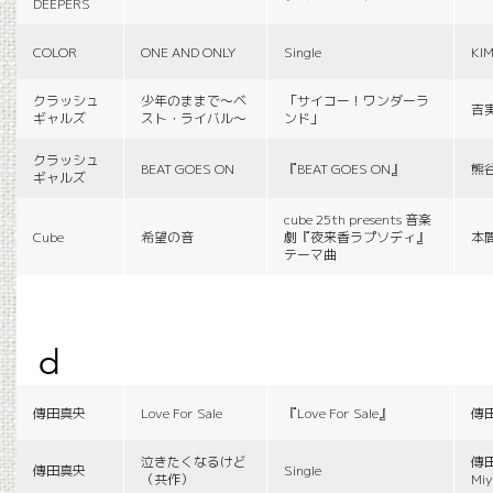
DEEPERS
COLOR
ONE AND ONLY
Single
KI
クラッシュ
少年のままで〜ベ
「サイコー！ワンダーラ
吉
ギャルズ
スト・ライバル〜
ンド」
クラッシュ
BEAT GOES ON
『BEAT GOES ON』
熊
ギャルズ
cube 25th presents 音楽
Cube
希望の音
劇『夜来香ラプソディ』
本
テーマ曲
d
傳田真央
Love For Sale
『Love For Sale』
傳
泣きたくなるけど
傳田
傳田真央
Single
（共作）
Miy