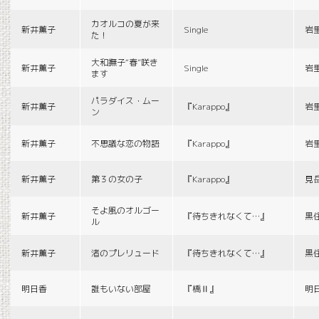
カオルコの夏が来
新井薫子
Single
岩
た！
大和撫子“春”咲き
新井薫子
Single
岩
ます
パラダイス・ムー
新井薫子
『Karappo』
岩
ン
新井薫子
不思議な恋の物語
『Karappo』
岩
新井薫子
第３の女の子
『Karappo』
見
そよ風のオルゴー
新井薫子
『待ちきれなくて…』
黒
ル
新井薫子
渚のプレリュード
『待ちきれなくて…』
黒
明日香
誰もいない部屋
『橋Ⅱ』
明