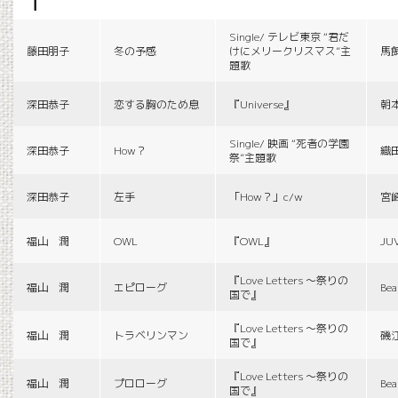
f
Single/ テレビ東京 “君だ
藤田朋子
冬の予感
けにメリークリスマス”主
馬
題歌
深田恭子
恋する胸のため息
『Universe』
朝
Single/ 映画 “死者の学園
深田恭子
How？
織
祭”主題歌
深田恭子
左手
「How？」c/w
宮
福山 潤
OWL
『OWL』
JU
『Love Letters 〜祭りの
福山 潤
エピローグ
Bea
国で』
『Love Letters 〜祭りの
福山 潤
トラベリンマン
磯
国で』
『Love Letters 〜祭りの
福山 潤
プロローグ
Bea
国で』