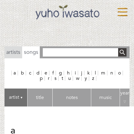
artists
songs
a
b
c
d
e
f
g
h
i
j
k
l
m
n
o
p
r
s
t
u
w
y
z
year
artist
title
notes
music
▼
▽
a