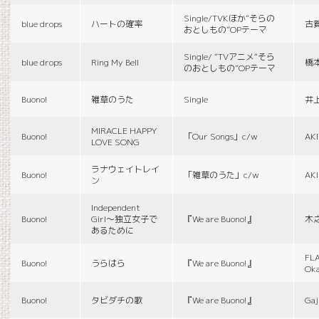
Single/TVKほか“そらの
blue drops
ハートの確率
古
おとしもの”OPテーマ
Single/ “TVアニメ“そら
blue drops
Ring My Bell
橋
のおとしもの”OPテーマ
Buono!
雑草のうた
Single
井
MIRACLE HAPPY
Buono!
「Our Songs」c/w
AK
LOVE SONG
ラナウェイトレイ
Buono!
「雑草のうた」c/w
AK
ン
Independent
Buono!
Girl〜独立女子で
『We are Buono!』
木
あるために
FLA
Buono!
うらはら
『We are Buono!』
Ok
Buono!
タビダチの歌
『We are Buono!』
Gaj