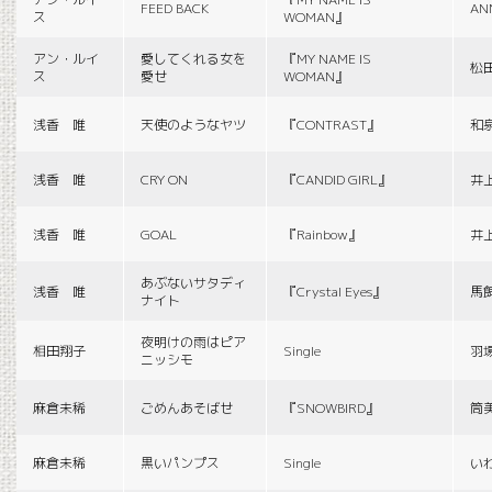
FEED BACK
AN
ス
WOMAN』
アン・ルイ
愛してくれる女を
『MY NAME IS
松
ス
愛せ
WOMAN』
浅香 唯
天使のようなヤツ
『CONTRAST』
和
浅香 唯
CRY ON
『CANDID GIRL』
井
浅香 唯
GOAL
『Rainbow』
井
あぶないサタディ
浅香 唯
『Crystal Eyes』
馬
ナイト
夜明けの雨はピア
相田翔子
Single
羽
ニッシモ
麻倉未稀
ごめんあそばせ
『SNOWBIRD』
筒
麻倉未稀
黒いパンプス
Single
い