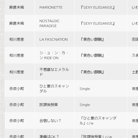
麻倉未稀
MARIONETTE
『SEXY ELEGANSE』
い
NOSTALGIC
麻倉未稀
『SEXY ELEGANSE』
い
PARADISE
相川恵里
LA FASCNATION
『黄色い麒麟』
前
シ・ュ・ン・カ・
相川恵里
『黄色い麒麟』
久
ン RIDE ON
不思議なエメラル
相川恵里
『黄色い麒麟』
土
ド
ひと夏のスキャン
赤坂小町
Single
岩
ダル
赤坂小町
放課後授業
Single
岩
「ひと夏のスキャンダ
赤坂小町
合宿しない？
岩
ル」c/w
赤坂小町
準備はOK？
「放課後授業」c/w
岩