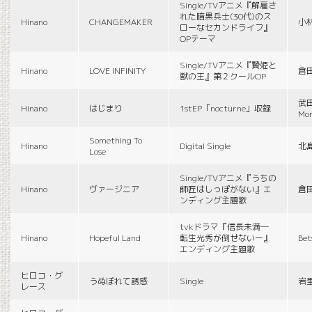
Single/TVアニメ『解雇さ
れた暗黒兵士(30代)のス
Hinano
CHANGEMAKER
小
ローなセカンドライフ』
OPテーマ
Single/TVアニメ『贄姫と
Hinano
LOVE INFINITY
倉
獣の王』第２クールOP
武田
Hinano
はじまり
1stEP「nocturne」収録
Mon
Something To
Hinano
Digital Single
北
Lose
Single/TVアニメ『うちの
Hinano
ヴァージニア
師匠はしっぽがない』エ
倉
ンディング主題歌
tvkドラマ『信長未満―
Hinano
Hopeful Land
転生光秀が倒せないー』
Be
エンディング主題歌
ヒロコ・グ
うぬぼれて誘惑
Single
岩
レース