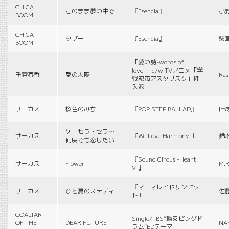
CHICA
このまま夢の中で
『Esencia』
小
BOOM
CHICA
タブー
『Esencia』
柴
BOOM
「愛の詩-words of
love-」c/w TVアニメ「学
千菅春香
愛の太陽
Ras
戦都市アスタリスク」挿
入歌
サーカス
桜色のみち
『POP STEP BALLAD』
叶
ケ・セラ・セラ〜
サーカス
『We Love Harmony!』
鈴
何度でも恋したい
『Sound Circus -Heart
サーカス
Fiower
M.R
V-』
『マーマレイドサンセッ
サーカス
ひと夏のステディ
佐
ト』
COALTAR
Single/TBS“輪るピングド
OF THE
DEAR FUTURE
NA
ラム”EDテーマ