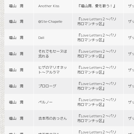
福山 潤
Another Kiss
『福山潤、愛を歌う！』
ザ
『Love Letters２〜パリ
福山 潤
@Ste-Chapelle
ザ
市ロマンチッ区』
『Love Letters２〜パリ
福山 潤
Dali
ザ
市ロマンチッ区』
それでもセーヌは
『Love Letters２〜パリ
福山 潤
ザ
流れる
市ロマンチッ区』
ヒゲのマリオネッ
『Love Letters２〜パリ
福山 潤
ザ
ト〜アルラマ
市ロマンチッ区』
『Love Letters２〜パリ
福山 潤
プロローグ
ザ
市ロマンチッ区』
『Love Letters２〜パリ
福山 潤
ペルノー
ザ
市ロマンチッ区』
『Love Letters２〜パリ
福山 潤
古本市のおっさん
ザ
市ロマンチッ区』
『Love Letters２〜パリ