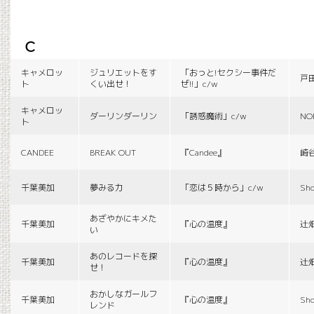
c
キャメロッ
ジュリエットをす
「おっと!セクシー事件だ
戸
ト
くい出せ！
ぜ!!」c/w
キャメロッ
ダーリンダーリン
「誘惑魔術」c/w
NO
ト
CANDEE
BREAK OUT
『Candee』
崎
千葉美加
夢みる力
「恋は５時から」c/w
Sho
あざやかにキメた
千葉美加
『心の温度』
辻
い
あのレコードを探
千葉美加
『心の温度』
辻
せ！
おかしなガールフ
千葉美加
『心の温度』
Sho
レンド