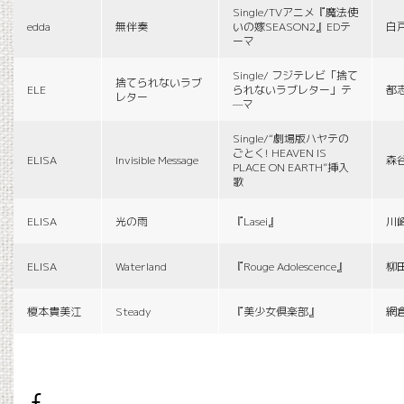
Single/TVアニメ『魔法使
edda
無伴奏
いの嫁SEASON2』EDテ
白
ーマ
Single/ フジテレビ「捨て
捨てられないラブ
ELE
られないラブレター」テ
都
レター
—マ
Single/“劇場版ハヤテの
ごとく! HEAVEN IS
ELISA
Invisible Message
森
PLACE ON EARTH”挿入
歌
ELISA
光の雨
『Lasei』
川
ELISA
Waterland
『Rouge Adolescence』
柳
榎本貴美江
Steady
『美少女倶楽部』
網