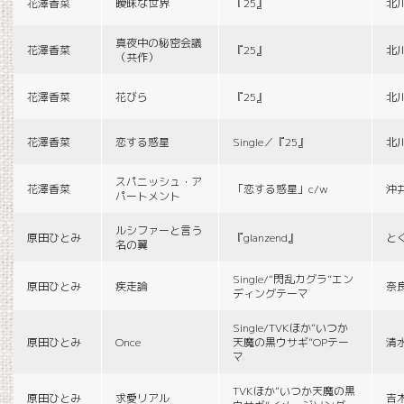
花澤香菜
曖昧な世界
『25』
北
真夜中の秘密会議
花澤香菜
『25』
北
（共作）
花澤香菜
花びら
『25』
北
花澤香菜
恋する惑星
Single／『25』
北
スパニッシュ・ア
花澤香菜
「恋する惑星」c/w
沖
パートメント
ルシファーと言う
原田ひとみ
『glanzend』
と
名の翼
Single/“閃乱カグラ”エン
原田ひとみ
疾走論
奈
ディングテーマ
Single/TVKほか“いつか
原田ひとみ
Once
天魔の黒ウサギ”OPテー
清
マ
TVKほか“いつか天魔の黒
原田ひとみ
求愛リアル
吉