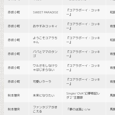
『コアラボーイ・コッキ
赤坂小町
SWEET PARADISE
和
ー』
『コアラボーイ・コッキ
赤坂小町
おやすみコッキィ
岩
ー』
ようこそコアラち
『コアラボーイ・コッキ
赤坂小町
和
ゃん
ー』
パパとママのタン
『コアラボーイ・コッキ
赤坂小町
岩
ゴ
ー』
ワルさをしなけり
『コアラボーイ・コッキ
赤坂小町
岩
ゃはじまらない
ー』
『コアラボーイ・コッキ
赤坂小町
可愛いラーラ
岩
ー』
Single/ OVA“幻夢戦記レ
秋本理央
未来になりたい
馬
ダ２”主題歌
ファンタジアがき
秋本理央
「夢の迷路」c/w
馬
こえる