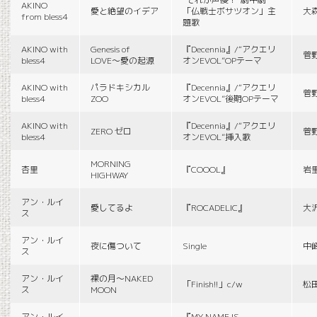
AKINO
愛と絶望のイデア
「仏戦士ボサツオン」主
大
from bless4
題歌
AKINO with
Genesis of
『Decennia』/“アクエリ
菅
bless4
LOVE〜愛の起源
オンEVOL”OPテーマ
AKINO with
パラドキシカル
『Decennia』/“アクエリ
菅
bless4
ZOO
オンEVOL”後期OPテーマ
AKINO with
『Decennia』/“アクエリ
ZERO ゼロ
菅
bless4
オンEVOL”挿入歌
MORNING
杏里
『COOOL』
岩
HIGHWAY
アン・ルイ
愛してるよ
『ROCADELIC』
大
ス
アン・ルイ
夜に傷ついて
Single
中
ス
アン・ルイ
裸の月〜NAKED
「Finish!!」c/w
松
ス
MOON
アン・ルイ
『MY NAME IS