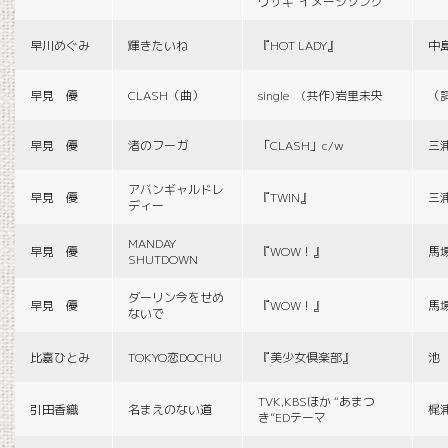
ウサギ”イメージソング
早川めぐみ
輝きたいね
『HOT LADY』
中
早見 優
CLASH（曲）
single (共作)岩里未央
（
早見 優
渚のフーガ
「CLASH」c/w
三
アバンギャルドレ
早見 優
『TWIN』
三
ディー
MANDAY
早見 優
『WOW！』
馬
SHUTDOWN
ダーリン今をせめ
早見 優
『WOW！』
馬
ないで
比嘉ひとみ
TOKYO恋DOCHU
『美少女倶楽部』
池
TVK,KBSほか “あまつ
引田香織
名まえのない道
梶
き”EDテーマ