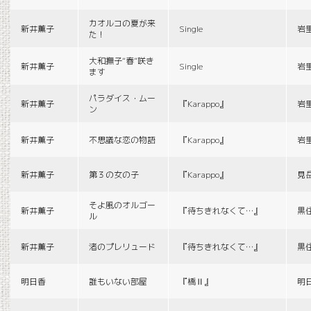
カオルコの夏が来
新井薫子
Single
岩
た！
大和撫子“春”咲き
新井薫子
Single
岩
ます
パラダイス・ムー
新井薫子
『Karappo』
岩
ン
新井薫子
不思議な恋の物語
『Karappo』
岩
新井薫子
第３の女の子
『Karappo』
見
そよ風のオルゴー
新井薫子
『待ちきれなくて…』
黒
ル
新井薫子
渚のプレリュード
『待ちきれなくて…』
黒
明日香
誰もいない部屋
『橋Ⅱ』
明