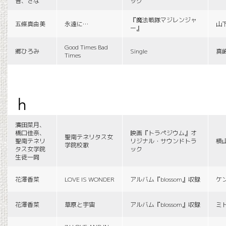
音、さな
ック
『魔法戦隊マジレンジャ
五條真由美
永遠に…
山
ー』
Good Times Bad
郷ひろみ
Single
真
Times
h
濱田菜月、
橋口佳奈、
映画『トラペジウム』オ
聖南テネリタス女
聖南テネリ
リジナル・サウンドトラ
横
学院校歌
タス女学院
ック
生徒一同
花澤香菜
LOVE IS WONDER
アルバム『blossom』収録
ケ
花澤香菜
草原と宇宙
アルバム『blossom』収録
ミ