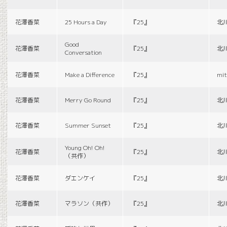
花澤香菜
25 Hours a Day
『25』
北
Good
花澤香菜
『25』
北
Conversation
花澤香菜
Make a Difference
『25』
mit
花澤香菜
Merry Go Round
『25』
北
花澤香菜
Summer Sunset
『25』
北
Young Oh! Oh!
花澤香菜
『25』
北
（共作）
花澤香菜
ダエンケイ
『25』
北
花澤香菜
マラソン（共作）
『25』
北