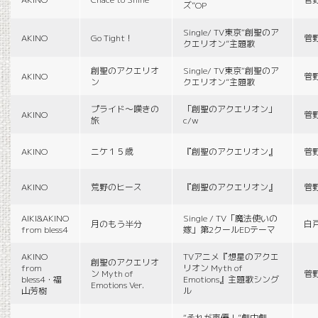
ズ”OP
Single/ TV東京“創聖のア
AKINO
Go Tight！
菅
クエリオン”主題歌
創聖のアクエリオ
Single/ TV東京“創聖のア
AKINO
菅
ン
クエリオン”主題歌
プライド〜嘆きの
「創聖のアクエリオン」
AKINO
菅
旅
c/w
AKINO
ニケ１５歳
『創聖のアクエリオン』
菅
AKINO
荒野のヒース
『創聖のアクエリオン』
菅
AIKI&AKINO
Single / TV「魔法使いの
月のもう半分
白
from bless4
嫁」第2クールEDテーマ
AKINO
TVアニメ『想星のアクエ
創聖のアクエリオ
from
リオン Myth of
ン Myth of
菅
bless4・福
Emotions』主題歌シング
Emotions Ver.
山芳樹
ル
“それが声優！”劇中劇