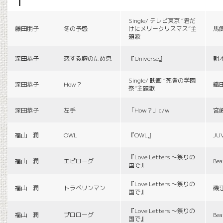
f
Single/ テレビ東京 “君だ
藤田朋子
冬の予感
けにメリークリスマス”主
馬
題歌
深田恭子
恋する胸のため息
『Universe』
朝
Single/ 映画 “死者の学園
深田恭子
How？
織
祭”主題歌
深田恭子
左手
「How？」c/w
宮
福山 潤
OWL
『OWL』
JU
『Love Letters 〜祭りの
福山 潤
エピローグ
Bea
国で』
『Love Letters 〜祭りの
福山 潤
トラベリンマン
磯
国で』
『Love Letters 〜祭りの
福山 潤
プロローグ
Bea
国で』