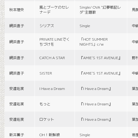
風とブーケのセレ
Single/ OVA “幻夢戦記レ
秋本理央
馬
ナーデ
ダ”主題歌
網浜直子
シリアス
Single
中
PRIVATE LINEでく
「HOT SUMMER
網浜直子
中
ちづけを
NIGHTS」c/w
網浜直子
CATCH A STAR
『AMIE'S 1ST AVENUE』
野
網浜直子
SISTER
『AMIE'S 1ST AVENUE』
中
安達祐実
I Have a Dream
『I Have a Dream』
葉
安達祐実
もっと
『I Have a Dream』
葉
安達祐実
ロケット
『I Have a Dream』
葉
新井薫子
OH！新鮮娘
Single
岩