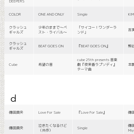
DEEPERS
COLOR
ONE AND ONLY
Single
KI
クラッシュ
少年のままで〜ベ
「サイコー！ワンダーラ
吉
ギャルズ
スト・ライバル〜
ンド」
クラッシュ
BEAT GOES ON
『BEAT GOES ON』
熊
ギャルズ
cube 25th presents 音楽
Cube
希望の音
劇『夜来香ラプソディ』
本
テーマ曲
d
傳田真央
Love For Sale
『Love For Sale』
傳
泣きたくなるけど
傳田
傳田真央
Single
（共作）
Miy