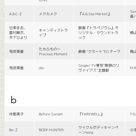
Sa
A.B.C-Z
メクルメク
『A.B.Sea Market』
進/
甘束まお、
映画『トラペジウム』オ
キャンディストラ
星村麻衣、
リジナル・サウンドトラ
横
イプ
木下ひより
ック
たからもの〜
有坂美香
映画 “クヌート”ED テーマ
鳥
Precious Moment
Single/ TV東京“無限のリ
有坂美香
dis-
M.R
ヴァイアス”主題歌
b
伴都美子
Before Sunset
『FAREWELL』
TS
サイクルボディキャンペ
Be-２
BODY HUNTER
小
ーンsong