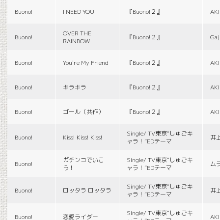
Buono!
I NEED YOU
『Buono!２』
AK
OVER THE
Buono!
『Buono!２』
Gaj
RAINBOW
Buono!
You're My Friend
『Buono!２』
AK
Buono!
キラキラ
『Buono!２』
AK
Buono!
ゴール（共作）
『Buono!２』
AK
Single/ TV東京“しゅごキ
Buono!
Kiss! Kiss! Kiss!
井
ャラ！”EDテーマ
ガチンコでいこ
Single/ TV東京“しゅごキ
Buono!
ム
う！
ャラ！”EDテーマ
Single/ TV東京“しゅごキ
Buono!
ロッタラ ロッタラ
井
ャラ！”EDテーマ
Single/ TV東京“しゅごキ
Buono!
恋愛ライダー
AK