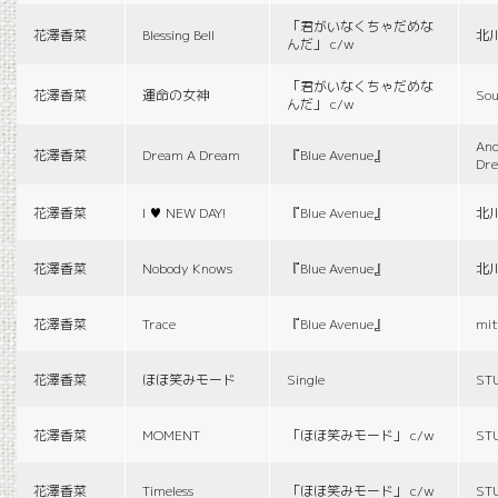
「君がいなくちゃだめな
花澤香菜
Blessing Bell
北
んだ」 c/w
「君がいなくちゃだめな
花澤香菜
運命の女神
Sou
んだ」 c/w
And
花澤香菜
Dream A Dream
『Blue Avenue』
Dr
花澤香菜
I ♥ NEW DAY!
『Blue Avenue』
北
花澤香菜
Nobody Knows
『Blue Avenue』
北
花澤香菜
Trace
『Blue Avenue』
mit
花澤香菜
ほほ笑みモード
Single
ST
花澤香菜
MOMENT
「ほほ笑みモード」 c/w
ST
花澤香菜
Timeless
「ほほ笑みモード」 c/w
ST