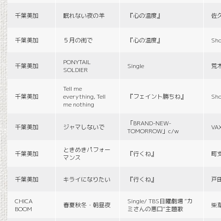
千葉美加
眠れない夜の羊
『心の温度』
佐
千葉美加
５月の街で
『心の温度』
Sho
PONYTAIL
千葉美加
Single
荒
SOLDIER
Tell me
千葉美加
everything, Tell
『フェイント勝ちね』
Sho
me nothing
「BRAND-NEW-
千葉美加
ジャマしないで
VA
TOMORROW」c/w
ときめきパフォー
千葉美加
『行くね』
町
マンス
千葉美加
キライになりたい
『行くね』
戸
CHICA
Single/ TBS日曜劇場 “カ
春夏秋冬・朝昼夜
柴
BOOM
ミさんの悪口”主題歌