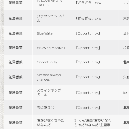
IN LOVE AND IN
花澤香菜
「ざらざら」c/w
ナ
TROUBLE
クラッシュシンバ
花澤香菜
「ざらざら」c/w
末
ル
花澤香菜
Blue Water
『Opportunity』
ミ
花澤香菜
FLOWER MARKET
『Opportunity』
片
花澤香菜
Opportunity
『Opportunity』
北
Seasons always
花澤香菜
『Opportunity』
矢
changes
スウィンギング・
花澤香菜
『Opportunity』
kz
ガール
花澤香菜
雲に歌えば
『Opportunity』
北
君がいなくちゃだ
Single/映画“君がいなく
花澤香菜
北
めなんだ
ちゃだめなんだ”主題歌