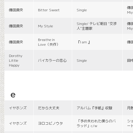
傳田
傳田真央
Bitter Sweet
Single
Miy
Single/ テレビ朝日 “交渉
傳田
傳田真央
My Style
人”主題歌
Miy
Breathe in
傳田真央
『I am 』
傳
Love（共作）
Dorothy
Little
バイカラーの恋心
Single
田
Happy
e
イヤホンズ
だから大丈夫
アルバム『手紙』収録
月
「予め失われた僕らのバ
シ
イヤホンズ
ヨロコビノウタ
ラッド」c/w
ー