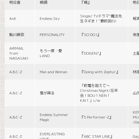
明日香
横顔
『橋』
明
Single/ TVドラマ“魔法先
A×K
Endless Sky
梶
生ネギま！”最終回ED
鮎川麻弥
PERSONALITY
『SO DO I』
岩
AIRMAIL
もう一度・愛
from
『DOGEN?』
土
LAND
NAGASAKI
A.B.C-Z
Man and Woman
『Going with Zephyr』
林
「終電を超えて～
Christmas Night/忘年
A.B.C-Z
雪が降る
山
会！BOU！NEN！
KAI！」c/w
KE
Endless Summer
A.B.C-Z
『5 Performer-Z』
MUS
Magic
/Da
EVERLASTING
A.B.C-Z
『ABC STAR LINE』
Gaj
LOVE