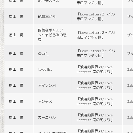
福山 潤
地下鉄のマル
ザ
市ロマンチッ区』
『Love Letters２〜パリ
福山 潤
観覧車から
ザ
市ロマンチッ区』
陽気なギャルソ
『Love Letters２〜パリ
福山 潤
ン〜まどろみの窓
ザ
市ロマンチッ区』
辺
『Love Letters２〜パリ
福山 潤
＠caf_
ザ
市ロマンチッ区』
『浪漫的世界31/ Love
福山 潤
to do list
Sai
Letters〜南の街より』
『浪漫的世界31/ Love
福山 潤
アマゾン河
Sai
Letters〜南の街より』
『浪漫的世界31/ Love
福山 潤
アンデス
Sai
Letters〜南の街より』
『浪漫的世界31/ Love
福山 潤
カーニバル
Sai
Letters〜南の街より』
『浪漫的世界31/ Love