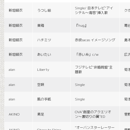
Single/ 日本テレビ“アイ
新垣結衣
うつし絵
ク
シテル〜海容”挿入歌
新垣結衣
巣箱
『hug』
葛
新垣結衣
ハチミツ
赤坂sacas イメージソング
島
新垣結衣
あいたい
「赤い糸」c/w
広
フジテレビ“非婚同盟”主
alan
Liberty
菊
題歌
alan
空唄
Single
菊
alan
風の手紙
Single
菊
OVA“創星のアクエリオ
AKINO
素足
菅
ン〜裏切りの翼”ED
“オーバンスターレーサー
AKINO
Chace to Shine
菅