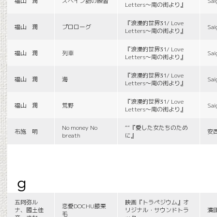
福山 潤
スペイン語の練習
Sai
Letters〜南の街より』
『浪漫的世界31/ Love
福山 潤
プロローグ
Sai
Letters〜南の街より』
『浪漫的世界31/ Love
福山 潤
列車
Sai
Letters〜南の街より』
『浪漫的世界31/ Love
福山 潤
海
Sai
Letters〜南の街より』
『浪漫的世界31/ Love
福山 潤
荒野
Sai
Letters〜南の街より』
No money No
““『愛した女たちのため
布施 明
安
breath
に』
g
五阿弥ル
映画『トラペジウム』オ
恋愛DOCHU膝栗
ナ、國土佳
リジナル・サウンドトラ
濱
毛