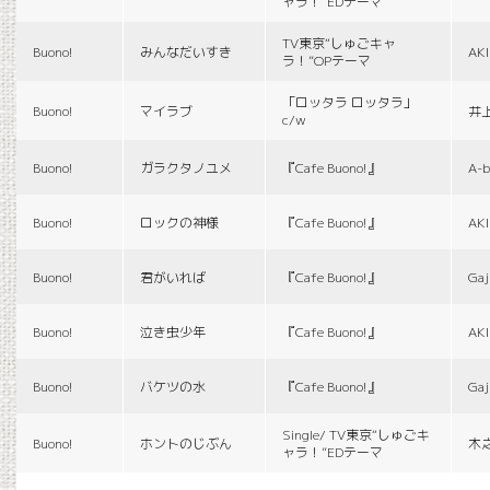
ャラ！”EDテーマ
TV東京“しゅごキャ
Buono!
みんなだいすき
AK
ラ！”OPテーマ
「ロッタラ ロッタラ」
Buono!
マイラブ
井
c/w
Buono!
ガラクタノユメ
『Cafe Buono!』
A-b
Buono!
ロックの神様
『Cafe Buono!』
AK
Buono!
君がいれば
『Cafe Buono!』
Gaj
Buono!
泣き虫少年
『Cafe Buono!』
AK
Buono!
バケツの水
『Cafe Buono!』
Gaj
Single/ TV東京“しゅごキ
Buono!
ホントのじぶん
木
ャラ！”EDテーマ