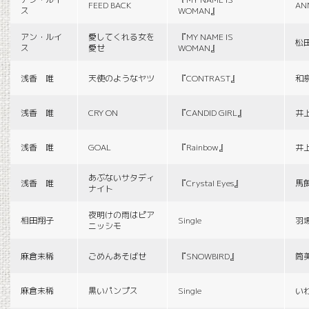
FEED BACK
AN
ス
WOMAN』
アン・ルイ
愛してくれる女を
『MY NAME IS
松
ス
愛せ
WOMAN』
浅香 唯
天使のようなヤツ
『CONTRAST』
和
浅香 唯
CRY ON
『CANDID GIRL』
井
浅香 唯
GOAL
『Rainbow』
井
あぶないサタディ
浅香 唯
『Crystal Eyes』
馬
ナイト
夜明けの雨はピア
相田翔子
Single
羽
ニッシモ
麻倉未稀
ごめんあそばせ
『SNOWBIRD』
筒
麻倉未稀
黒いパンプス
Single
い