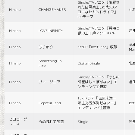
Single/TVアニメ『解雇さ
れた暗黒兵士(30代)のス
Hinano
CHANGEMAKER
小
ローなセカンドライフ』
OPテーマ
Single/TVアニメ『贄姫と
Hinano
LOVE INFINITY
倉
獣の王』第２クールOP
武田
Hinano
はじまり
1stEP「nocturne」収録
Mon
Something To
Hinano
Digital Single
北
Lose
Single/TVアニメ『うちの
Hinano
ヴァージニア
師匠はしっぽがない』エ
倉
ンディング主題歌
tvkドラマ『信長未満―
Hinano
Hopeful Land
転生光秀が倒せないー』
Be
エンディング主題歌
ヒロコ・グ
うぬぼれて誘惑
Single
岩
レース