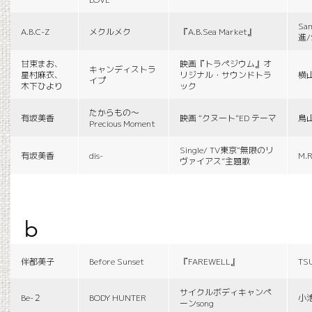
Sa
A.B.C-Z
メクルメク
『A.B.Sea Market』
進/
甘束まお、
映画『トラペジウム』オ
キャンディストラ
星村麻衣、
リジナル・サウンドトラ
横
イプ
木下ひより
ック
たからもの〜
有坂美香
映画 “クヌート”ED テーマ
鳥
Precious Moment
Single/ TV東京“無限のリ
有坂美香
dis-
M.R
ヴァイアス”主題歌
b
伴都美子
Before Sunset
『FAREWELL』
TS
サイクルボディキャンペ
Be-２
BODY HUNTER
小
ーンsong