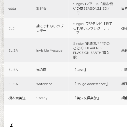
Single/TVアニメ『魔法使
edda
無伴奏
いの嫁SEASON2』EDテ
白
ーマ
Single/ フジテレビ「捨て
捨てられないラブ
ELE
られないラブレター」テ
都
レター
—マ
Single/“劇場版ハヤテの
ごとく! HEAVEN IS
ELISA
Invisible Message
森
PLACE ON EARTH”挿入
歌
ELISA
光の雨
『Lasei』
川
ELISA
Waterland
『Rouge Adolescence』
柳
榎本貴美江
Steady
『美少女倶楽部』
網