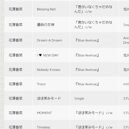
「君がいなくちゃだめな
花澤香菜
Blessing Bell
北
んだ」 c/w
「君がいなくちゃだめな
花澤香菜
運命の女神
Sou
んだ」 c/w
And
花澤香菜
Dream A Dream
『Blue Avenue』
Dr
花澤香菜
I ♥ NEW DAY!
『Blue Avenue』
北
花澤香菜
Nobody Knows
『Blue Avenue』
北
花澤香菜
Trace
『Blue Avenue』
mit
花澤香菜
ほほ笑みモード
Single
ST
花澤香菜
MOMENT
「ほほ笑みモード」 c/w
ST
花澤香菜
Timeless
「ほほ笑みモード」 c/w
ST