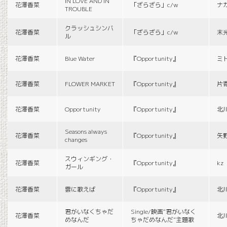
IN LOVE AND IN
花澤香菜
「ざらざら」c/w
ナ
TROUBLE
クラッシュシンバ
花澤香菜
「ざらざら」c/w
末
ル
花澤香菜
Blue Water
『Opportunity』
ミ
花澤香菜
FLOWER MARKET
『Opportunity』
片
花澤香菜
Opportunity
『Opportunity』
北
Seasons always
花澤香菜
『Opportunity』
矢
changes
スウィンギング・
花澤香菜
『Opportunity』
kz
ガール
花澤香菜
雲に歌えば
『Opportunity』
北
君がいなくちゃだ
Single/映画“君がいなく
花澤香菜
北
めなんだ
ちゃだめなんだ”主題歌