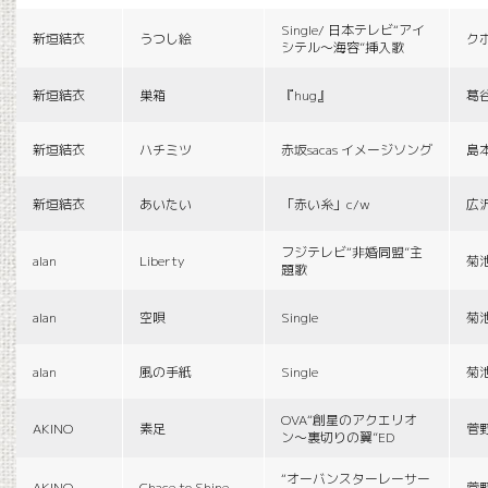
Single/ 日本テレビ“アイ
新垣結衣
うつし絵
ク
シテル〜海容”挿入歌
新垣結衣
巣箱
『hug』
葛
新垣結衣
ハチミツ
赤坂sacas イメージソング
島
新垣結衣
あいたい
「赤い糸」c/w
広
フジテレビ“非婚同盟”主
alan
Liberty
菊
題歌
alan
空唄
Single
菊
alan
風の手紙
Single
菊
OVA“創星のアクエリオ
AKINO
素足
菅
ン〜裏切りの翼”ED
“オーバンスターレーサー
AKINO
Chace to Shine
菅