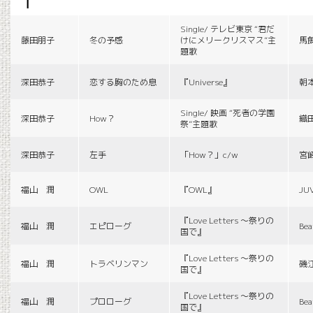
f
Single/ テレビ東京 “君だ
藤田朋子
冬の予感
けにメリークリスマス”主
馬
題歌
深田恭子
恋する胸のため息
『Universe』
朝
Single/ 映画 “死者の学園
深田恭子
How？
織
祭”主題歌
深田恭子
左手
「How？」c/w
宮
福山 潤
OWL
『OWL』
JU
『Love Letters 〜祭りの
福山 潤
エピローグ
Bea
国で』
『Love Letters 〜祭りの
福山 潤
トラベリンマン
磯
国で』
『Love Letters 〜祭りの
福山 潤
プロローグ
Bea
国で』