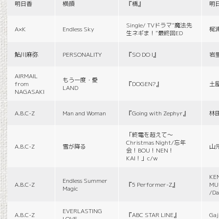
明日香
横顔
『橋』
明
Single/ TVドラマ“魔法先
A×K
Endless Sky
梶
生ネギま！”最終回ED
鮎川麻弥
PERSONALITY
『SO DO I』
岩
AIRMAIL
もう一度・愛
from
『DOGEN?』
土
LAND
NAGASAKI
A.B.C-Z
Man and Woman
『Going with Zephyr』
林
「終電を超えて～
Christmas Night/忘年
A.B.C-Z
雪が降る
山
会！BOU！NEN！
KAI！」c/w
KE
Endless Summer
A.B.C-Z
『5 Performer-Z』
MUS
Magic
/Da
EVERLASTING
A.B.C-Z
『ABC STAR LINE』
Gaj
LOVE