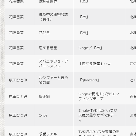
花澤香菜
曖昧な世界
『25』
北
真夜中の秘密会議
花澤香菜
『25』
北
（共作）
花澤香菜
花びら
『25』
北
花澤香菜
恋する惑星
Single／『25』
北
スパニッシュ・ア
花澤香菜
「恋する惑星」c/w
沖
パートメント
ルシファーと言う
原田ひとみ
『glanzend』
と
名の翼
Single/“閃乱カグラ”エン
原田ひとみ
疾走論
奈
ディングテーマ
Single/TVKほか“いつか
原田ひとみ
Once
天魔の黒ウサギ”OPテー
清
マ
TVKほか“いつか天魔の黒
原田ひとみ
求愛リアル
吉