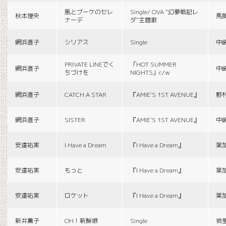
風とブーケのセレ
Single/ OVA “幻夢戦記レ
秋本理央
馬
ナーデ
ダ”主題歌
網浜直子
シリアス
Single
中
PRIVATE LINEでく
「HOT SUMMER
網浜直子
中
ちづけを
NIGHTS」c/w
網浜直子
CATCH A STAR
『AMIE'S 1ST AVENUE』
野
網浜直子
SISTER
『AMIE'S 1ST AVENUE』
中
安達祐実
I Have a Dream
『I Have a Dream』
葉
安達祐実
もっと
『I Have a Dream』
葉
安達祐実
ロケット
『I Have a Dream』
葉
新井薫子
OH！新鮮娘
Single
岩