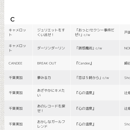
c
キャメロッ
ジュリエットをす
「おっと!セクシー事件だ
戸
ト
くい出せ！
ぜ!!」c/w
キャメロッ
ダーリンダーリン
「誘惑魔術」c/w
NO
ト
CANDEE
BREAK OUT
『Candee』
崎
千葉美加
夢みる力
「恋は５時から」c/w
Sho
あざやかにキメた
千葉美加
『心の温度』
辻
い
あのレコードを探
千葉美加
『心の温度』
辻
せ！
おかしなガールフ
千葉美加
『心の温度』
Sho
レンド