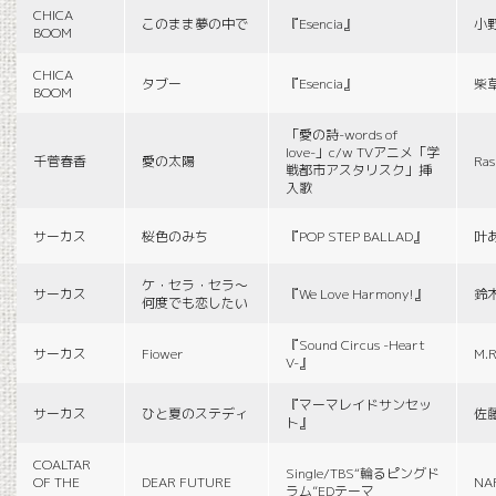
CHICA
このまま夢の中で
『Esencia』
小
BOOM
CHICA
タブー
『Esencia』
柴
BOOM
「愛の詩-words of
love-」c/w TVアニメ「学
千菅春香
愛の太陽
Ras
戦都市アスタリスク」挿
入歌
サーカス
桜色のみち
『POP STEP BALLAD』
叶
ケ・セラ・セラ〜
サーカス
『We Love Harmony!』
鈴
何度でも恋したい
『Sound Circus -Heart
サーカス
Fiower
M.R
V-』
『マーマレイドサンセッ
サーカス
ひと夏のステディ
佐
ト』
COALTAR
Single/TBS“輪るピングド
OF THE
DEAR FUTURE
NA
ラム”EDテーマ