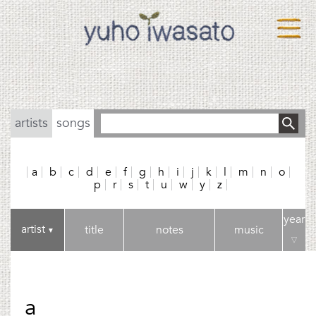
artists
songs
a
b
c
d
e
f
g
h
i
j
k
l
m
n
o
p
r
s
t
u
w
y
z
year
artist
title
notes
music
▼
▽
a