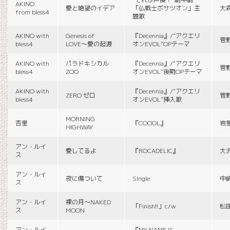
AKINO
愛と絶望のイデア
「仏戦士ボサツオン」主
大
from bless4
題歌
AKINO with
Genesis of
『Decennia』/“アクエリ
菅
bless4
LOVE〜愛の起源
オンEVOL”OPテーマ
AKINO with
パラドキシカル
『Decennia』/“アクエリ
菅
bless4
ZOO
オンEVOL”後期OPテーマ
AKINO with
『Decennia』/“アクエリ
ZERO ゼロ
菅
bless4
オンEVOL”挿入歌
MORNING
杏里
『COOOL』
岩
HIGHWAY
アン・ルイ
愛してるよ
『ROCADELIC』
大
ス
アン・ルイ
夜に傷ついて
Single
中
ス
アン・ルイ
裸の月〜NAKED
「Finish!!」c/w
松
ス
MOON
アン・ルイ
『MY NAME IS