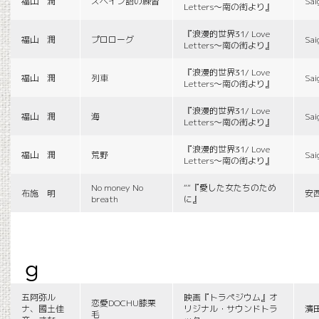
福山 潤
スペイン語の練習
Sai
Letters〜南の街より』
『浪漫的世界31/ Love
福山 潤
プロローグ
Sai
Letters〜南の街より』
『浪漫的世界31/ Love
福山 潤
列車
Sai
Letters〜南の街より』
『浪漫的世界31/ Love
福山 潤
海
Sai
Letters〜南の街より』
『浪漫的世界31/ Love
福山 潤
荒野
Sai
Letters〜南の街より』
No money No
““『愛した女たちのため
布施 明
安
breath
に』
g
五阿弥ル
映画『トラペジウム』オ
恋愛DOCHU膝栗
ナ、國土佳
リジナル・サウンドトラ
濱
毛