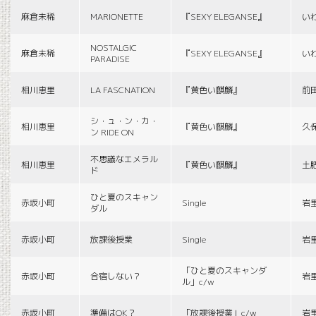
麻倉未稀
MARIONETTE
『SEXY ELEGANSE』
い
NOSTALGIC
麻倉未稀
『SEXY ELEGANSE』
い
PARADISE
相川恵里
LA FASCNATION
『黄色い麒麟』
前
シ・ュ・ン・カ・
相川恵里
『黄色い麒麟』
久
ン RIDE ON
不思議なエメラル
相川恵里
『黄色い麒麟』
土
ド
ひと夏のスキャン
赤坂小町
Single
岩
ダル
赤坂小町
放課後授業
Single
岩
「ひと夏のスキャンダ
赤坂小町
合宿しない？
岩
ル」c/w
赤坂小町
準備はOK？
「放課後授業」c/w
岩