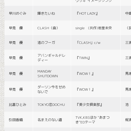
ウサギ”イメージソング
早川めぐみ
輝きたいね
『HOT LADY』
中
早見 優
CLASH（曲）
single (共作)岩里未央
（
早見 優
渚のフーガ
「CLASH」c/w
三
アバンギャルドレ
早見 優
『TWIN』
三
ディー
MANDAY
早見 優
『WOW！』
馬
SHUTDOWN
ダーリン今をせめ
早見 優
『WOW！』
馬
ないで
比嘉ひとみ
TOKYO恋DOCHU
『美少女倶楽部』
池
TVK,KBSほか “あまつ
引田香織
名まえのない道
梶
き”EDテーマ