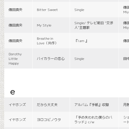
傳田
傳田真央
Bitter Sweet
Single
Miy
Single/ テレビ朝日 “交渉
傳田
傳田真央
My Style
人”主題歌
Miy
Breathe in
傳田真央
『I am 』
傳
Love（共作）
Dorothy
Little
バイカラーの恋心
Single
田
Happy
e
イヤホンズ
だから大丈夫
アルバム『手紙』収録
月
「予め失われた僕らのバ
シ
イヤホンズ
ヨロコビノウタ
ラッド」c/w
ー