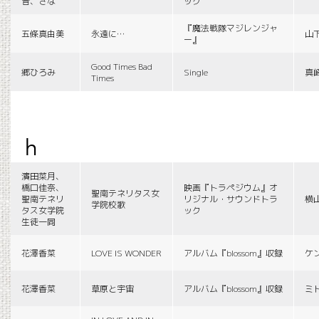
音、さな
ック
『魔法戦隊マジレンジャ
五條真由美
永遠に…
山
ー』
Good Times Bad
郷ひろみ
Single
真
Times
h
濱田菜月、
橋口佳奈、
映画『トラペジウム』オ
聖南テネリタス女
聖南テネリ
リジナル・サウンドトラ
横
学院校歌
タス女学院
ック
生徒一同
花澤香菜
LOVE IS WONDER
アルバム『blossom』収録
ケ
花澤香菜
草原と宇宙
アルバム『blossom』収録
ミ