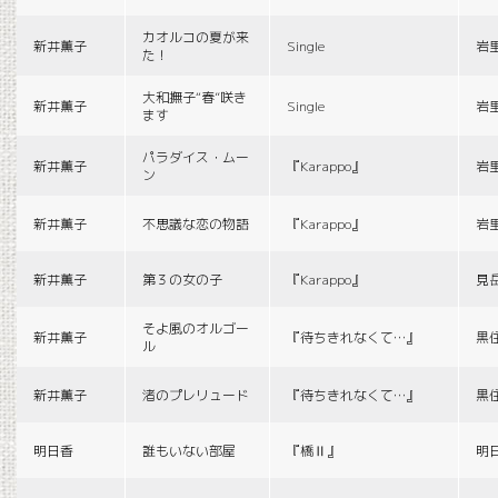
カオルコの夏が来
新井薫子
Single
岩
た！
大和撫子“春”咲き
新井薫子
Single
岩
ます
パラダイス・ムー
新井薫子
『Karappo』
岩
ン
新井薫子
不思議な恋の物語
『Karappo』
岩
新井薫子
第３の女の子
『Karappo』
見
そよ風のオルゴー
新井薫子
『待ちきれなくて…』
黒
ル
新井薫子
渚のプレリュード
『待ちきれなくて…』
黒
明日香
誰もいない部屋
『橋Ⅱ』
明