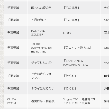
千葉美加
眠れない夜の羊
『心の温度』
佐
千葉美加
５月の街で
『心の温度』
Sho
PONYTAIL
千葉美加
Single
荒
SOLDIER
Tell me
千葉美加
everything, Tell
『フェイント勝ちね』
Sho
me nothing
「BRAND-NEW-
千葉美加
ジャマしないで
VA
TOMORROW」c/w
ときめきパフォー
千葉美加
『行くね』
町
マンス
千葉美加
キライになりたい
『行くね』
戸
CHICA
Single/ TBS日曜劇場 “カ
春夏秋冬・朝昼夜
柴
BOOM
ミさんの悪口”主題歌