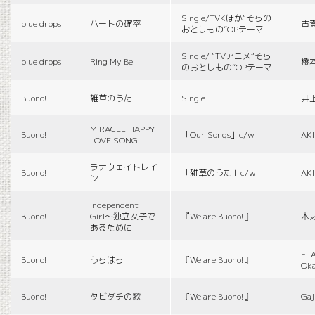
Single/TVKほか“そらの
blue drops
ハートの確率
古
おとしもの”OPテーマ
Single/ “TVアニメ“そら
blue drops
Ring My Bell
橋
のおとしもの”OPテーマ
Buono!
雑草のうた
Single
井
MIRACLE HAPPY
Buono!
「Our Songs」c/w
AK
LOVE SONG
ラナウェイトレイ
Buono!
「雑草のうた」c/w
AK
ン
Independent
Buono!
Girl〜独立女子で
『We are Buono!』
木
あるために
FLA
Buono!
うらはら
『We are Buono!』
Ok
Buono!
タビダチの歌
『We are Buono!』
Gaj