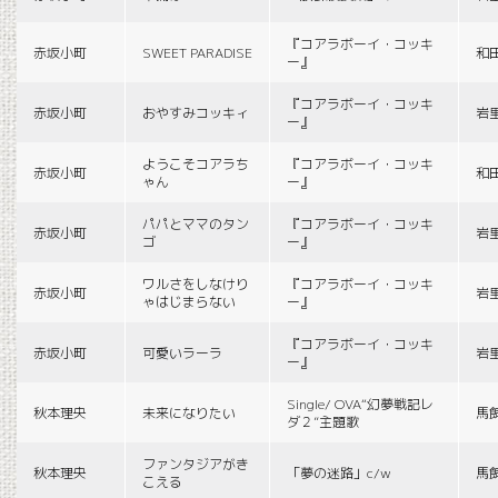
『コアラボーイ・コッキ
赤坂小町
SWEET PARADISE
和
ー』
『コアラボーイ・コッキ
赤坂小町
おやすみコッキィ
岩
ー』
ようこそコアラち
『コアラボーイ・コッキ
赤坂小町
和
ゃん
ー』
パパとママのタン
『コアラボーイ・コッキ
赤坂小町
岩
ゴ
ー』
ワルさをしなけり
『コアラボーイ・コッキ
赤坂小町
岩
ゃはじまらない
ー』
『コアラボーイ・コッキ
赤坂小町
可愛いラーラ
岩
ー』
Single/ OVA“幻夢戦記レ
秋本理央
未来になりたい
馬
ダ２”主題歌
ファンタジアがき
秋本理央
「夢の迷路」c/w
馬
こえる