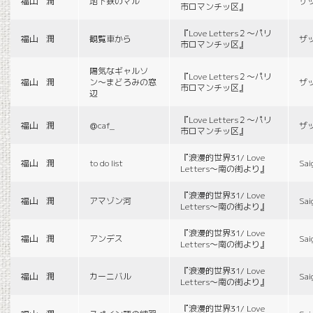
福山 潤
地下鉄のマル
ザ
市ロマンチッ区』
『Love Letters２〜パリ
福山 潤
観覧車から
ザ
市ロマンチッ区』
陽気なギャルソ
『Love Letters２〜パリ
福山 潤
ン〜まどろみの窓
ザ
市ロマンチッ区』
辺
『Love Letters２〜パリ
福山 潤
＠caf_
ザ
市ロマンチッ区』
『浪漫的世界31/ Love
福山 潤
to do list
Sai
Letters〜南の街より』
『浪漫的世界31/ Love
福山 潤
アマゾン河
Sai
Letters〜南の街より』
『浪漫的世界31/ Love
福山 潤
アンデス
Sai
Letters〜南の街より』
『浪漫的世界31/ Love
福山 潤
カーニバル
Sai
Letters〜南の街より』
『浪漫的世界31/ Love