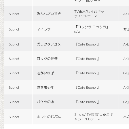
ャラ！”EDテーマ
TV東京“しゅごキャ
Buono!
みんなだいすき
AK
ラ！”OPテーマ
「ロッタラ ロッタラ」
Buono!
マイラブ
井
c/w
Buono!
ガラクタノユメ
『Cafe Buono!』
A-b
Buono!
ロックの神様
『Cafe Buono!』
AK
Buono!
君がいれば
『Cafe Buono!』
Gaj
Buono!
泣き虫少年
『Cafe Buono!』
AK
Buono!
バケツの水
『Cafe Buono!』
Gaj
Single/ TV東京“しゅごキ
Buono!
ホントのじぶん
木
ャラ！”EDテーマ