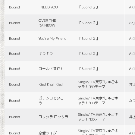
Buono!
I NEED YOU
『Buono!２』
AK
OVER THE
Buono!
『Buono!２』
Gaj
RAINBOW
Buono!
You're My Friend
『Buono!２』
AK
Buono!
キラキラ
『Buono!２』
AK
Buono!
ゴール（共作）
『Buono!２』
AK
Single/ TV東京“しゅごキ
Buono!
Kiss! Kiss! Kiss!
井
ャラ！”EDテーマ
ガチンコでいこ
Single/ TV東京“しゅごキ
Buono!
ム
う！
ャラ！”EDテーマ
Single/ TV東京“しゅごキ
Buono!
ロッタラ ロッタラ
井
ャラ！”EDテーマ
Single/ TV東京“しゅごキ
Buono!
恋愛ライダー
AK