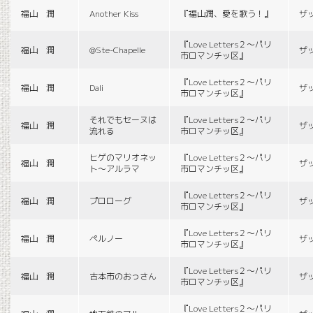
福山 潤
Another Kiss
『福山潤、愛を歌う！』
ザ
『Love Letters２〜パリ
福山 潤
@Ste-Chapelle
ザ
市ロマンチッ区』
『Love Letters２〜パリ
福山 潤
Dali
ザ
市ロマンチッ区』
それでもセーヌは
『Love Letters２〜パリ
福山 潤
ザ
流れる
市ロマンチッ区』
ヒゲのマリオネッ
『Love Letters２〜パリ
福山 潤
ザ
ト〜アルラマ
市ロマンチッ区』
『Love Letters２〜パリ
福山 潤
プロローグ
ザ
市ロマンチッ区』
『Love Letters２〜パリ
福山 潤
ペルノー
ザ
市ロマンチッ区』
『Love Letters２〜パリ
福山 潤
古本市のおっさん
ザ
市ロマンチッ区』
『Love Letters２〜パリ