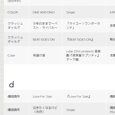
DEEPERS
COLOR
ONE AND ONLY
Single
KI
クラッシュ
少年のままで〜ベ
「サイコー！ワンダーラ
吉
ギャルズ
スト・ライバル〜
ンド」
クラッシュ
BEAT GOES ON
『BEAT GOES ON』
熊
ギャルズ
cube 25th presents 音楽
Cube
希望の音
劇『夜来香ラプソディ』
本
テーマ曲
d
傳田真央
Love For Sale
『Love For Sale』
傳
泣きたくなるけど
傳田
傳田真央
Single
（共作）
Miy