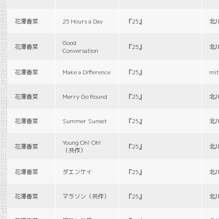
花澤香菜
25 Hours a Day
『25』
北
Good
花澤香菜
『25』
北
Conversation
花澤香菜
Make a Difference
『25』
mit
花澤香菜
Merry Go Round
『25』
北
花澤香菜
Summer Sunset
『25』
北
Young Oh! Oh!
花澤香菜
『25』
北
（共作）
花澤香菜
ダエンケイ
『25』
北
花澤香菜
マラソン（共作）
『25』
北