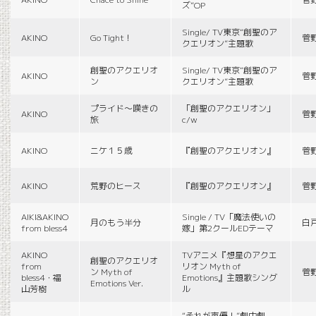
ズ”OP
Single/ TV東京“創聖のア
AKINO
Go Tight！
菅
クエリオン”主題歌
創聖のアクエリオ
Single/ TV東京“創聖のア
AKINO
菅
ン
クエリオン”主題歌
プライド〜嘆きの
「創聖のアクエリオン」
AKINO
菅
旅
c/w
AKINO
ニケ１５歳
『創聖のアクエリオン』
菅
AKINO
荒野のヒース
『創聖のアクエリオン』
菅
AIKI&AKINO
Single / TV「魔法使いの
月のもう半分
白
from bless4
嫁」第2クールEDテーマ
AKINO
TVアニメ『想星のアクエ
創聖のアクエリオ
from
リオン Myth of
ン Myth of
菅
bless4・福
Emotions』主題歌シング
Emotions Ver.
山芳樹
ル
“それが声優！”劇中劇