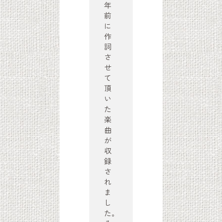
年
前
に
作
詞
さ
せ
て
頂
い
た
楽
曲
が
収
録
さ
れ
ま
し
た。