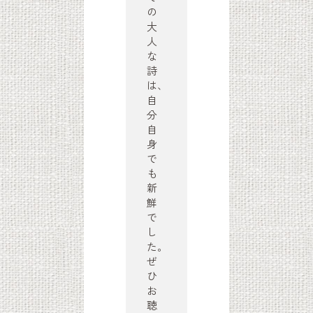
の
大
人
な
詩
は、
自
分
自
身
で
も
新
鮮
で
し
た。
ぜ
ひ
お
聴