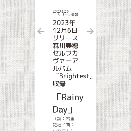
2023.12.6
リリース情報
2023年
12月6日
リリース
森川美穂
セルフカ
ヴァーア
ルバム
『Brightest』
収録
「Rainy
Day」
（詞：岩里
祐穂／曲：
小林信吾）