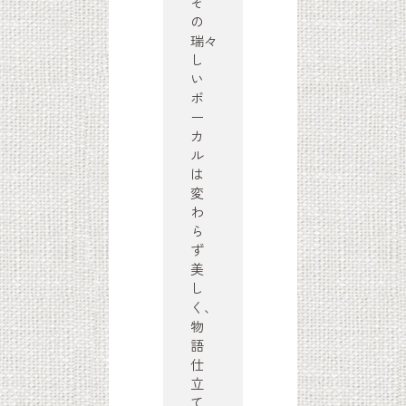
そ
の
瑞々
し
い
ボ
ー
カ
ル
は
変
わ
ら
ず
美
し
く、
物
語
仕
立
て