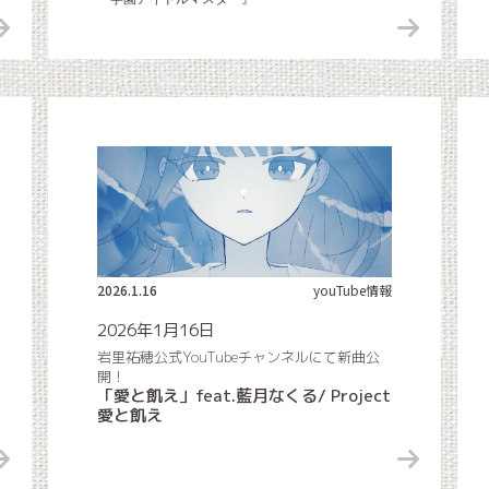
2026.1.16
youTube情報
2026年1月16日
岩里祐穂公式YouTubeチャンネルにて新曲公
開！
「愛と飢え」feat.藍月なくる/ Project
愛と飢え