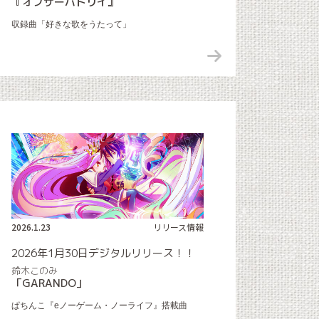
『オブザーバトリイ』
収録曲「好きな歌をうたって」
2026.1.23
リリース情報
2026年1月30日デジタルリリース！！
鈴木このみ
「GARANDO」
ぱちんこ『eノーゲーム・ノーライフ』搭載曲