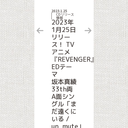
2023.1.25
CDリリース
情報
2023年
1月25日
リリー
ス！ TV
アニメ
『REVENGER』
EDテー
マ
坂本真綾
33th両
A面シン
グル「ま
だ遠くに
いる /
un_mute」