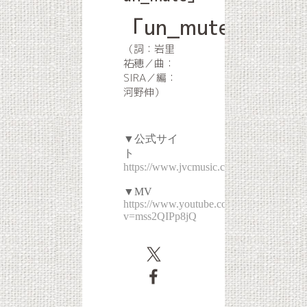
「un_mute」
（詞：岩里
祐穂／曲：
SIRA／編：
河野伸）
▼公式サイ
ト
https://www.jvcmusic.co.jp/flyingdog/-/A
▼MV
https://www.youtube.com/watch?
v=mss2QIPp8jQ