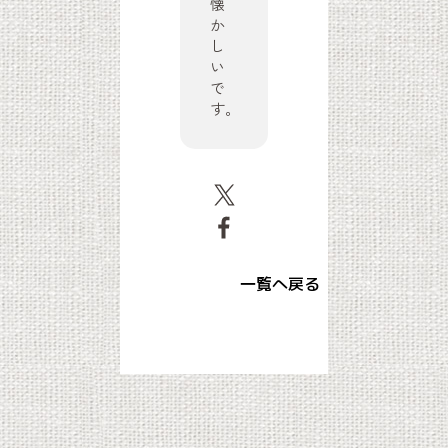
懐
か
し
い
で
す。
一覧へ戻る