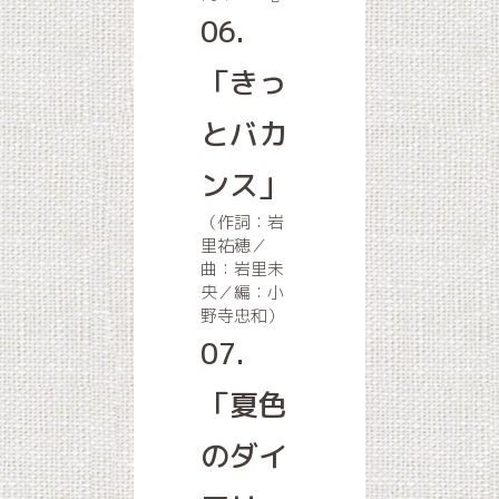
06.
「きっ
とバカ
ンス」
（作詞：岩
里祐穂／
曲：岩里未
央／編：小
野寺忠和）
07.
「夏色
のダイ