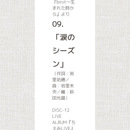
『best〜生
まれた時か
ら』より
09.
「涙の
シーズ
ン」
（作詞：岩
里祐穂／
曲：岩里未
央／編：萩
田光雄）
DISC-12
LIVE
ALBUM『ち
えみLIVE』