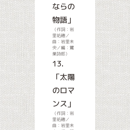
ならの
物語」
（作詞：岩
里祐穂／
曲：岩里未
央／編：鷺
巣詩郎）
13.
「太陽
のロマ
ンス」
（作詞：岩
里祐穂／
曲：岩里未