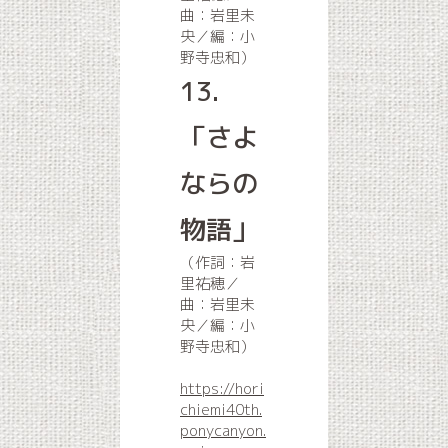
曲：岩里未
央／編：小
野寺忠和）
13.
「さよ
ならの
物語」
（作詞：岩
里祐穂／
曲：岩里未
央／編：小
野寺忠和）
https://hori
chiemi40th.
ponycanyon.