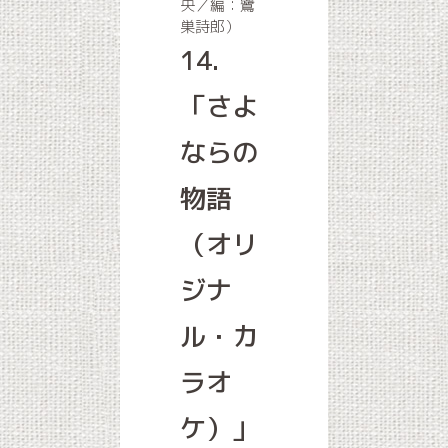
央／編：鷺
巣詩郎）
14.
「さよ
ならの
物語
（オリ
ジナ
ル・カ
ラオ
ケ）」