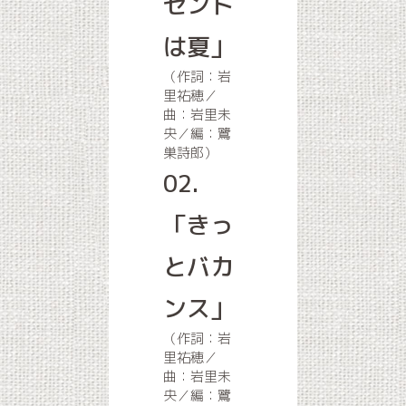
ゼント
は夏」
（作詞：岩
里祐穂／
曲：岩里未
央／編：鷺
巣詩郎）
02.
「きっ
とバカ
ンス」
（作詞：岩
里祐穂／
曲：岩里未
央／編：鷺