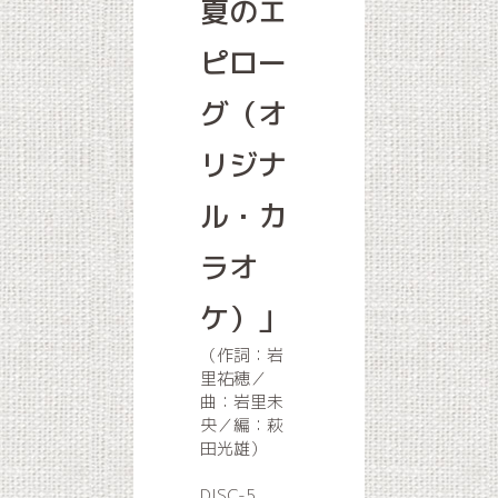
夏のエ
ピロー
グ（オ
リジナ
ル・カ
ラオ
ケ）」
（作詞：岩
里祐穂／
曲：岩里未
央／編：萩
田光雄）
DISC-5