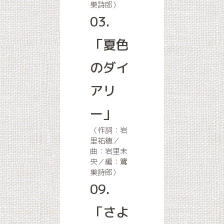
巣詩郎）
03.
「夏色
のダイ
アリ
ー」
（作詞：岩
里祐穂／
曲：岩里未
央／編：鷺
巣詩郎）
09.
「さよ