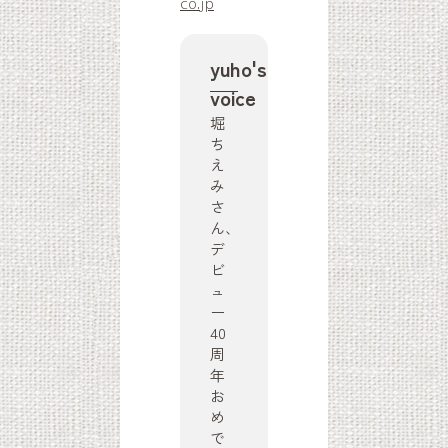
co.jp
yuho's
voice
堀
ち
え
み
さ
ん、
デ
ビ
ュ
ー
40
周
年
お
め
で