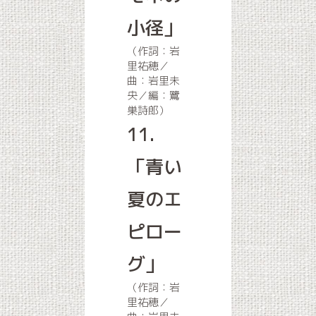
小径」
（作詞：岩
里祐穂／
曲：岩里未
央／編：鷺
巣詩郎）
11.
「青い
夏のエ
ピロー
グ」
（作詞：岩
里祐穂／