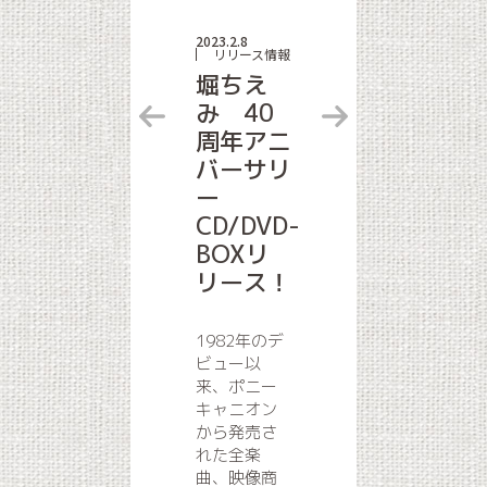
2023.2.8
リリース情報
堀ちえ
み 40
周年アニ
バーサリ
ー
CD/DVD-
BOXリ
リース！
1982年のデ
ビュー以
来、ポニー
キャニオン
から発売さ
れた全楽
曲、映像商