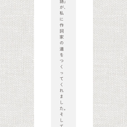
語」
が、
私
に
作
詞
家
の
道
を
つ
く
っ
て
く
れ
ま
し
た。
そ
し
て