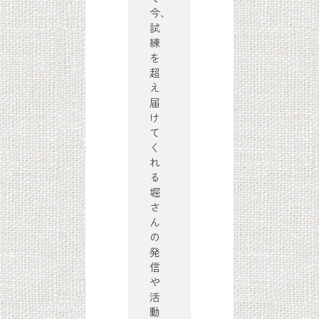
今、
試
練
を
超
え
届
け
て
く
れ
る
堀
さ
ん
の
発
信
や
活
動