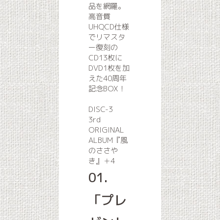
品を網羅。
高音質
UHQCD仕様
でリマスタ
ー復刻の
CD13枚に
DVD1枚を加
えた40周年
記念BOX！
DISC-3
3rd
ORIGINAL
ALBUM『風
のささや
き』＋4
01.
「プレ