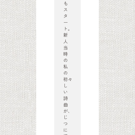
も
ス
タ
ー
ト。
新
人
当
時
の
私
の
初々
し
い
詩
曲
が、
じ
つ
に