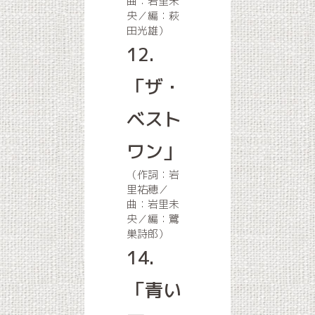
曲：岩里未
央／編：萩
田光雄）
12.
「ザ・
ベスト
ワン」
（作詞：岩
里祐穂／
曲：岩里未
央／編：鷺
巣詩郎）
14.
「青い