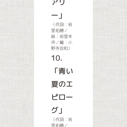
アリ
ー」
（作詞：岩
里祐穂／
曲：岩里未
央／編：小
野寺忠和）
10.
「青い
夏のエ
ピロー
グ」
（作詞：岩
里祐穂／