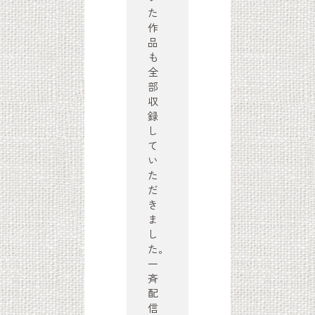
た
作
品
も
全
部
収
録
し
て
い
た
だ
き
ま
し
た。
一
斉
配
信