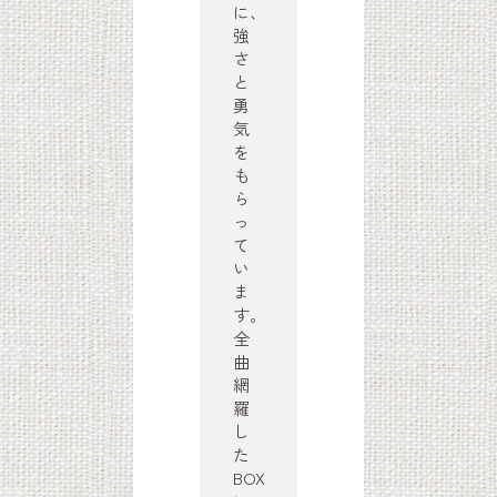
に、
強
さ
と
勇
気
を
も
ら
っ
て
い
ま
す。
全
曲
網
羅
し
た
BOX