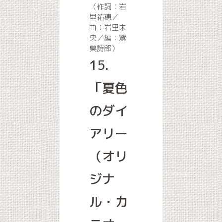
（作詞：岩
里祐穂／
曲：岩里未
央／編：鷺
巣詩郎）
15.
「夏色
のダイ
アリー
（オリ
ジナ
ル・カ