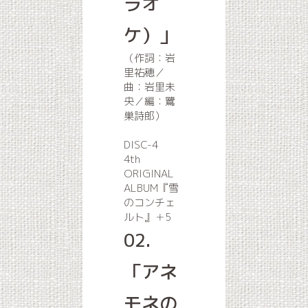
ラオ
ケ）」
（作詞：岩
里祐穂／
曲：岩里未
央／編：鷺
巣詩郎）
DISC-4
4th
ORIGINAL
ALBUM『雪
のコンチェ
ルト』＋5
02.
「アネ
モネの