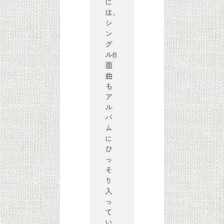
に
は、
シ
ン
グ
ルB
面
曲
も
ア
ル
バ
ム
に
ひ
っ
そ
り
入
っ
て
い