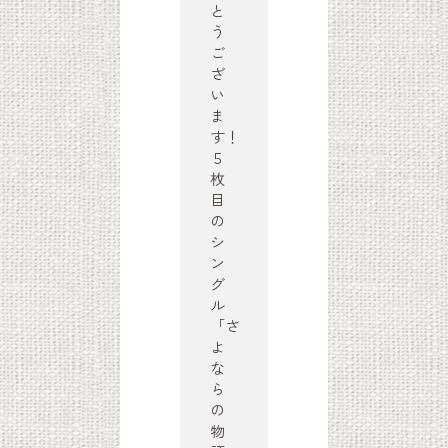
と
う
ご
ざ
い
ま
す！
５
枚
目
の
シ
ン
グ
ル
「さ
よ
な
ら
の
物