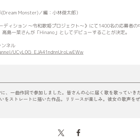
ream Monster)／編：小林俊太郎）
E 歌姫オーディション 〜令和歌姫プロジェクト〜》にて1400名の応募
、高島一菜さんが「Hinano」としてデビューすることが決定。
eチャンネル
channel/UCyL0G_EJA41ndnnUroLwEWw
ューEPに、一曲作詞で参加しました。皆さんの心に届く歌を歌ってい
いをストレートに描いた作品。リリースが楽しみ。彼女の歌声を