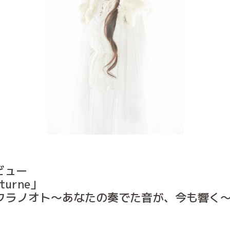
デビュー
cturne」
 サクラノオト〜あなたの奏でた音が、今も響く