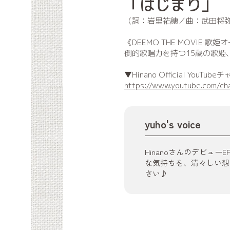
「はじまり」
（詞：岩里祐穂／曲：武田将弥(D
《DEEMO THE MOVI
倒的歌唱力を持つ15歳の歌姫
▼Hinano Official YouTub
https://www.youtube.com/
yuho's voice
Hinanoさんのデビ
な気持ちを、清々しい想
さい♪