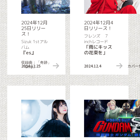
2024年12月
2024年12月4
25日リリー
日リリース！
ス！
フレンズ ７
Sizuk 1stアル
inchレコード
「雨にキッス
バム
『es』
の花束を」
収録曲：「奇跡」
2024.12.25
リリース情報
2024.12.4
カバー
「Only」