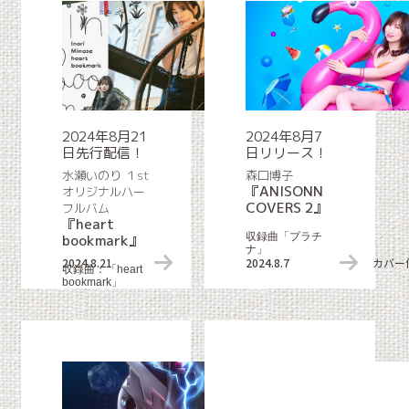
2024年8月21
2024年8月7
日先行配信！
日リリース！
水瀬いのり １st
森口博子
『ANISONN
オリジナルハー
COVERS 2』
フルバム
『heart
収録曲「プラチ
bookmark』
ナ」
2024.8.21
リリース情報
2024.8.7
カバー
収録曲：「heart
bookmark」