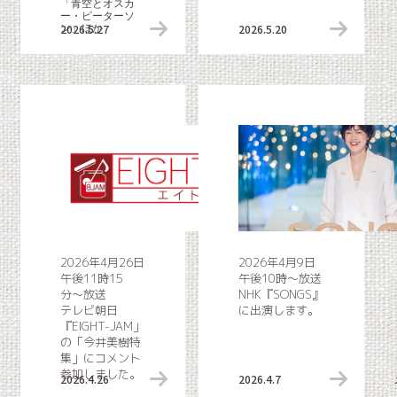
「青空とオスカ
ー・ピーターソ
2026.5.27
リリース情報
2026.5.20
ン」ほか
2026年4月26日
2026年4月9日
午後11時15
午後10時〜放送
分〜放送
NHK『SONGS』
テレビ朝日
に出演します。
『EIGHT-JAM」
の「今井美樹特
集」にコメント
参加しました。
2026.4.26
メディア情報
2026.4.7