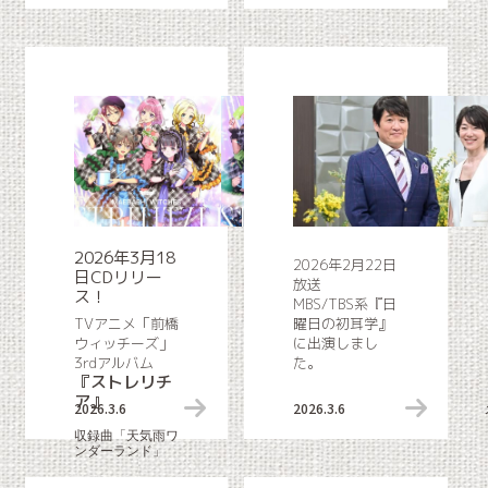
2026年3月18
2026年2月22日
日CDリリー
放送
ス！
MBS/TBS系『日
TVアニメ「前橋
曜日の初耳学』
ウィッチーズ」
に出演しまし
3rdアルバム
た。
『ストレリチ
ア』
2026.3.6
リリース情報
2026.3.6
収録曲「天気雨ワ
ンダーランド」