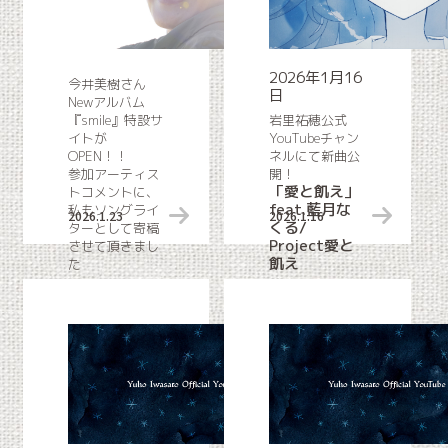
2026年1月16
今井美樹さん
日
Newアルバム
『smile』特設サ
岩里祐穂公式
イトが
YouTubeチャン
OPEN！！
ネルにて新曲公
参加アーティス
開！
「愛と飢え」
トコメントに、
feat.藍月な
私もソングライ
2026.1.23
Web掲載情報
2026.1.16
くる/
ターとして寄稿
Project愛と
させて頂きまし
飢え
た