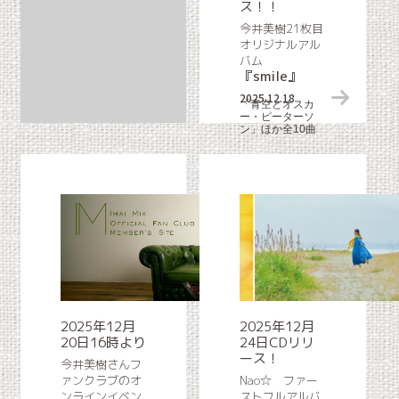
ス！！
今井美樹21枚目
オリジナルアル
バム
『smile』
2025.12.18
「青空とオスカ
ー・ピーターソ
ン」ほか全10曲
2025年12月
2025年12月
20日16時より
24日CDリリ
ース！
今井美樹さんフ
ァンクラブのオ
Nao☆ ファー
ンラインイベン
ストフルアルバ