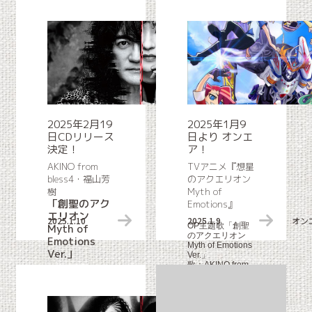
2025年2月19
2025年1月9
日CDリリース
日より オンエ
決定！
ア！
AKINO from
TVアニメ『想星
bless4・福山芳
のアクエリオン
樹
Myth of
「創聖のアク
Emotions』
エリオン
2025.1.10
リリース情報
2025.1.9
オン
OP主題歌「創聖
Myth of
のアクエリオン
Emotions
Myth of Emotions
Ver.」
Ver.」
歌：AKINO from
bless4・福山芳樹
TVアニメ『想星
のアクエリオン
Myth of
Emotions』主題