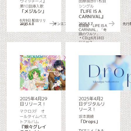
ウィッチーズ』
田原俊彦81枚目
第10話挿入歌
シングル
「メジルシ」
『LIFE IS A
CARNIVAL』
6月9日 配信リリ
2025.6.8
オンエア＆配信リリース情報
2025.5.7
先行
ース
収録曲「LIFE IS A
CARNIVAL」「奇
蹟のワルツ」
＊CDは6月18日
リリース
2025年4月29
2025年4月2
日リリース！
日デジタルリ
リース！
マクロスF オ
ールタイムベス
坂本真綾
「Drops」
トアルバム
『娘々グレイ
TVアニメ『ある