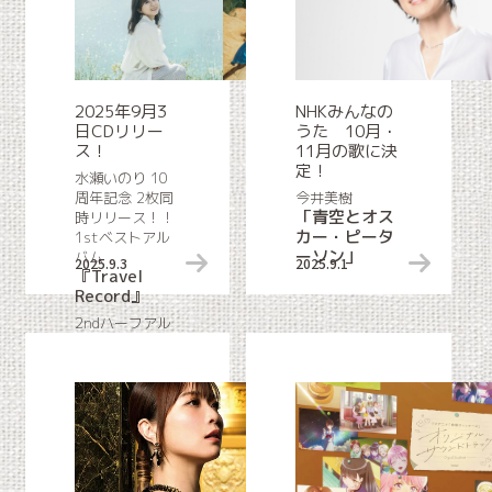
2025年9月3
NHKみんなの
日CDリリー
うた 10月・
ス！
11月の歌に決
定！
水瀬いのり 10
周年記念 2枚同
今井美樹
「青空とオス
時リリース！！
カー・ピータ
1stベストアル
ーソン」
バム
2025.9.3
リリース情報
2025.9.1
『Travel
Record』
2ndハーフアル
バム
『Turquoise』
収録曲「BLUE
COMPASS」他