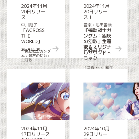
2024年11月
2024年11月
20日リリー
20日リリー
ス！
ス！
中川翔子
音楽：池田善哉
「ACROSS
『機動戦士ガ
THE
ンダム：銀灰
WORLD」
の幻影』主題
歌＆オリジナ
2024.11.20
リリース情報
2024.11.20
「機動戦士ガンダ
ルサウンドト
ム：銀灰の幻影」
ラック
主題歌
主題歌：中川翔子
「ACROSS THE
WORLD」収録
2024年11月
2024年10月
17日リリース
29日リリー