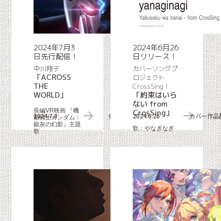
2024年7月3
2024年6月26
日先行配信！
日リリース！
中川翔子
カバーソングプ
「ACROSS
ロジェクト
THE
CrossSing！
WORLD」
「約束はいら
ない from
長編VR映画 『機
CrosSing」
2024.7.3
先行配信リリース情報
2024.6.26
カバー作品
動戦士ガンダム：
銀灰の幻影』主題
歌：やなぎなぎ
歌