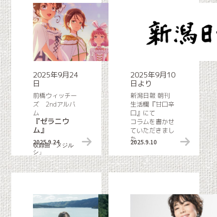
2025年9月24
2025年9月10
日
日より
前橋ウィッチー
新潟日報 朝刊
ズ 2ndアルバ
生活欄『甘口辛
ム
口』にて
『ゼラニウ
コラムを書かせ
ム』
ていただきまし
た
2025.9.24
リリース情報
2025.9.10
収録曲「メジル
シ」