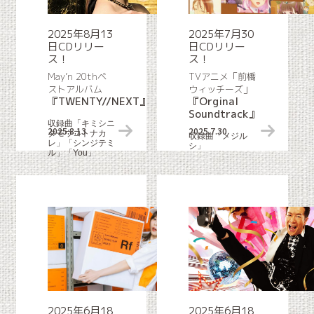
2025年8月13
2025年7月30
日CDリリー
日CDリリー
ス！
ス！
May’n 20thベ
TVアニメ「前橋
ストアルバム
ウィッチーズ」
『TWENTY//NEXT』
『Orginal
Soundtrack』
収録曲「キミシニ
2025.8.13
リリース情報
2025.7.30
タモウコトナカ
収録曲「メジル
レ」「シンジテミ
シ」
ル」「You」
2025年6月18
2025年6月18