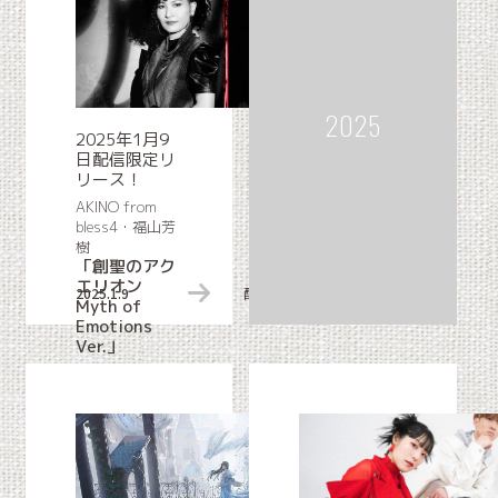
歌シングル
2025
2025年1月9
日配信限定リ
リース！
AKINO from
bless4・福山芳
樹
「創聖のアク
エリオン
2025.1.9
配信限定リリース情報
Myth of
Emotions
Ver.」
『想星のアクエリ
オン Myth of
Emotions』OP主
題歌