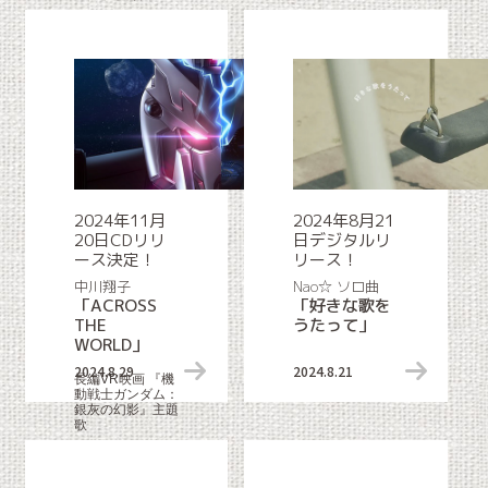
2024年11月
2024年8月21
20日CDリリ
日デジタルリ
ース決定！
リース！
中川翔子
Nao☆ ソロ曲
「ACROSS
「好きな歌を
THE
うたって」
WORLD」
2024.8.29
リリース情報
2024.8.21
長編VR映画 『機
動戦士ガンダム：
銀灰の幻影』主題
歌