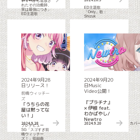
ティーから追放さ
れたその治癒師、
ED主題歌
実は最強につき」
「Only」歌：
ED主題歌
Shizuk
2024年9月28
2024年9月20
日リリース！
日Music
Video公開！
前橋ウィッチー
ズ
『プラチナ』
「うちらの花
× 伊根 feat.
屋は黙ってな
わかばやし/
い！」
Newtro
2024.9.28
リリース情報
2024.9.20
カバ
プレデビュー
SG「スゴすぎ前
橋ウィッチー
ズ！」収録曲