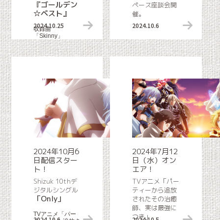
『ゴールデン
ペース座談会開
☆ベスト』
催。
2024.10.25
リリース情報
2024.10.6
収録曲
「Skinny」
2024年10月6
2024年7月12
日配信スター
日（水）オン
ト！
エア！
Shizuk 10thデ
TVアニメ「パー
ジタルシングル
ティーから追放
「Only」
されたその治癒
師、実は最強に
TVアニメ「パー
つき」
2024.10.6
リリース情報
2024.10.5