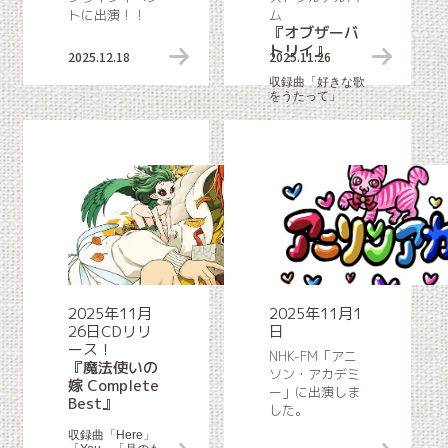
トに出演！！
ム
『オブザーバ
トリイ』
2025.12.18
イベント出演情報
2025.11.26
収録曲「好きな歌
をうたって」
2025年11月
2025年11月1
26日CDリリ
日
ース！
NHK-FM「アニ
『魔法使いの
ソン・アカデミ
嫁 Complete
ー」に出演しま
Best』
した。
収録曲「Here」