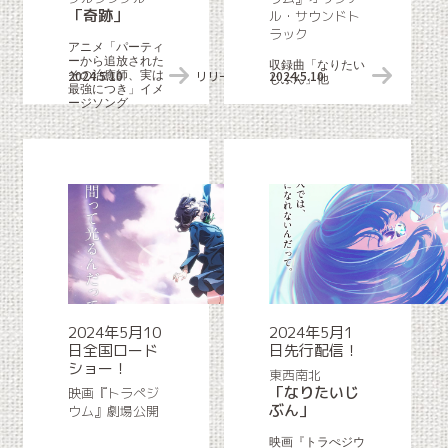
「奇跡」
ル・サウンドト
ラック
アニメ「パーティ
ーから追放された
収録曲「なりたい
2024.5.10
リリース＆タイアップ情報
2024.5.10
その治癒師、実は
じぶん」他
最強につき」イメ
ージソング
2024年5月10
2024年5月1
日全国ロード
日先行配信！
ショー！
東西南北
「なりたいじ
映画『トラぺジ
ぶん」
ウム』劇場公開
映画『トラぺジウ