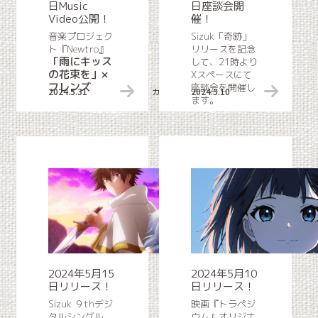
日Music
日座談会開
Video公開！
催！
音楽プロジェク
Sizuk「奇跡」
ト『Newtro』
リリースを記念
「雨にキッス
して、21時より
の花束を」×
Xスペースにて
フレンズ
座談会を開催し
2024.5.31
カバー作品MV公開情報
2024.5.10
ます。
2024年5月15
2024年5月10
日リリース！
日リリース！
Sizuk ９thデジ
映画『トラペジ
タルシングル
ウム』オリジナ