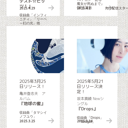
テスト☆ヒッ
魔女が死ぬまで』
ツ！』
2025.4.29
リリース情報
2025.4.2
先行配信スター
OP主題歌
収録曲「インフィ
ニティ」「リーベ
～幻の光」他
2025年3月25
2025年5月21
日リリース！
日リリース決
定！
亀井登志夫 ア
ルバム
坂本真綾 Newシ
『地球の蜜』
ングル
『Drops』
収録曲「タマシイ
ノフユウ」
収録曲「Drops」
2025.3.25
リリース情報
2025.3.24
「Twilight」