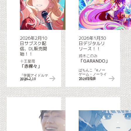
2026年2月10
2026年1月30
日サブスク配
日デジタルリ
信、DL販売開
リース！！
始！！
鈴木このみ
「GARANDO」
十王星南
「赤裸々」
ぱちんこ『eノー
ゲーム・ノーライ
『学園アイドルマ
2026.2.10
リリース情報
2026.1.23
フ』搭載曲
スター』