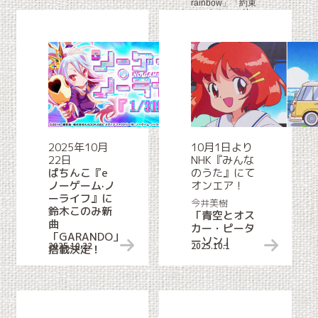
rainbow」「約束
はいらない」他
2025年10月
10月1日より
22日
NHK『みんな
ぱちんこ『e
のうた』にて
ノーゲーム·ノ
オンエア！
ーライフ』に
今井美樹
鈴木このみ新
「青空とオス
曲
カー・ピータ
「GARANDO」
ーソン」
2025.10.22
タイアップ情報
2025.10.1
搭載決定！