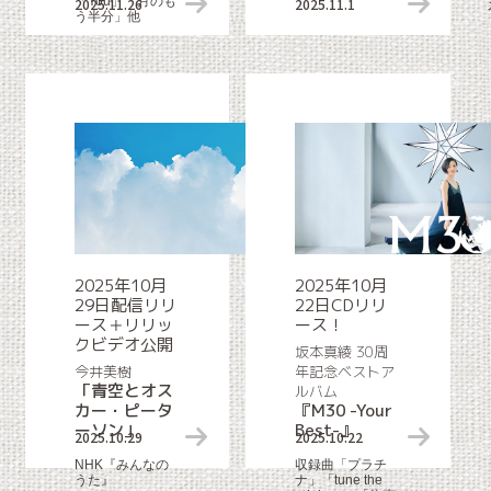
「You」「月のも
2025.11.26
リリース情報
2025.11.1
う半分」他
2025年10月
2025年10月
29日配信リリ
22日CDリリ
ース＋リリッ
ース！
クビデオ公開
坂本真綾 30周
今井美樹
年記念ベストア
「青空とオス
ルバム
カー・ピータ
『M30 -Your
ーソン」
Best-』
2025.10.29
リリース情報
2025.10.22
NHK『みんなの
収録曲「プラチ
うた』
ナ」「tune the