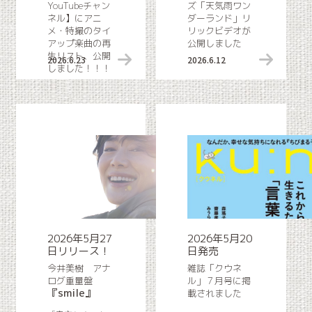
YouTubeチャン
ズ「天気雨ワン
ネル】にアニ
ダーランド」リ
メ・特撮のタイ
リックビデオが
アップ楽曲の再
公開しました
生リスト、公開
2026.6.23
youTube情報
2026.6.12
しました！！！
2026年5月27
2026年5月20
日リリース！
日発売
今井美樹 アナ
雑誌「クウネ
ログ重量盤
ル」７月号に掲
『smile』
載されました