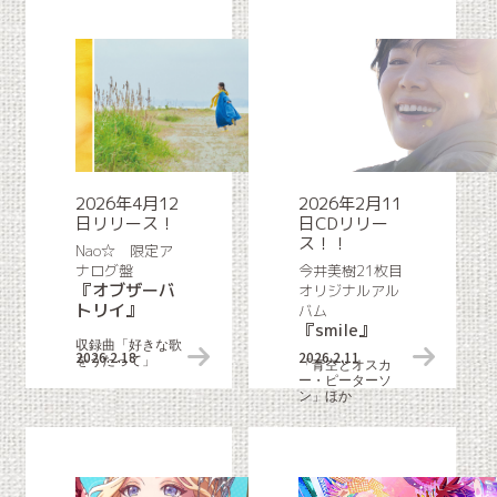
2026年4月12
2026年2月11
日リリース！
日CDリリー
ス！！
Nao☆ 限定ア
ナログ盤
今井美樹21枚目
『オブザーバ
オリジナルアル
トリイ』
バム
『smile』
収録曲「好きな歌
2026.2.18
リリース情報
2026.2.11
をうたって」
「青空とオスカ
ー・ピーターソ
ン」ほか