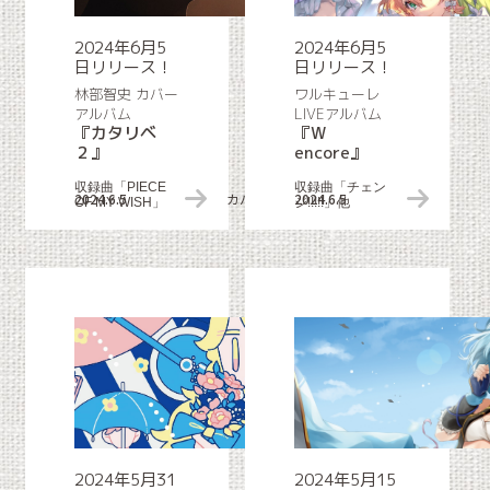
2024年6月5
2024年6月5
日リリース！
日リリース！
林部智史 カバー
ワルキューレ
アルバム
LIVEアルバム
『カタリベ
『W
２』
encore』
収録曲「PIECE
収録曲「チェン
2024.6.5
カバー作品リリース情報
2024.6.5
OF MY WISH」
ジ!!!!!」他
2024年5月31
2024年5月15