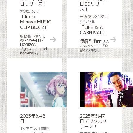
日リリース！
日CDリリー
ス！
水瀬いのり
『Inori
田原俊彦81枚目
Minase MUSIC
シングル
CLIP BOX 2』
『LIFE IS A
CARNIVAL』
収録曲「僕らは
2025.6.18
リリース情報
2025.6.18
今」「HELLO
収録曲「LIFE IS A
HORIZON」
CARNIVAL」「奇
「glow」「heart
蹟のワルツ」
bookmark」
2025年6月8
2025年5月7
日
日デジタルリ
リース！
TVアニメ『前橋