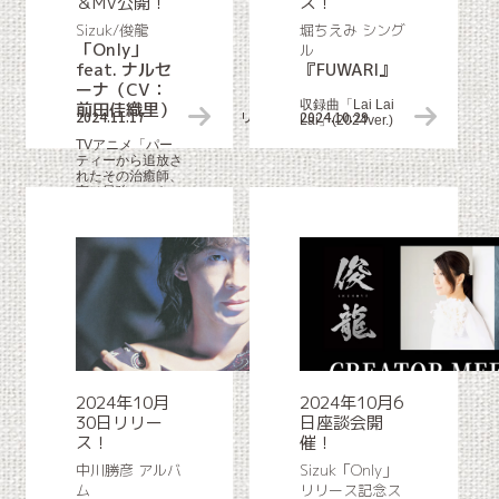
＆MV公開！
ス！
Sizuk/俊龍
堀ちえみ シング
「Only」
ル
feat. ナルセ
『FUWARI』
ーナ（CV：
収録曲「Lai Lai
前田佳織里）
2024.11.17
リリース＆MV公開情報
2024.10.29
Lai」(2024ver.)
TVアニメ「パー
ティーから追放さ
れたその治癒師、
実は最強につき」
ED主題歌
2024年10月
2024年10月6
30日リリー
日座談会開
ス！
催！
中川勝彦 アルバ
Sizuk「Only」
ム
リリース記念ス