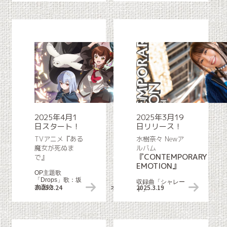
2025年4月1
2025年3月19
日スタート！
日リリース！
TVアニメ『ある
水樹奈々 Newア
魔女が死ぬま
ルバム
『CONTEMPORARY
で』
EMOTION』
OP主題歌
「Drops」歌：坂
収録曲「シャレー
2025.3.24
オンエアスタート情報
2025.3.19
本真綾
ド」