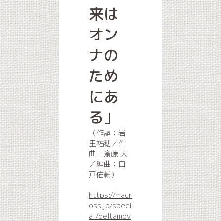
来は
オン
ナの
ため
にあ
る」
（作詞：岩
里祐穂／作
曲：斎藤 大
／編曲：白
戸佑輔）
https://macr
oss.jp/speci
al/deltamov