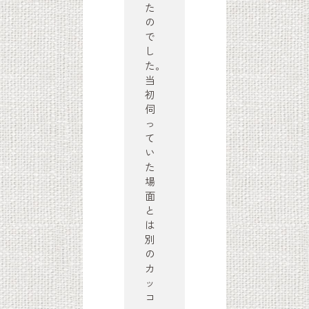
た
の
で
し
た。
当
初
伺
っ
て
い
た
場
面
と
は
別
の
カ
ッ
コ