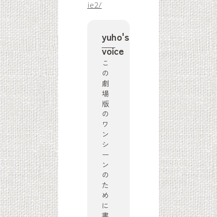
ie2/
yuho's
voice
こ
の
劇
場
版
の
ワ
ン
シ
ー
ン
の
た
め
に
書