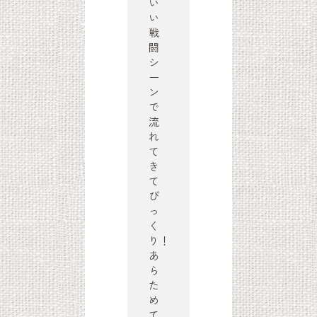
い
い
戦
闘
シ
ー
ン
で
流
れ
て
き
て
び
っ
く
り！
あ
ら
た
め
て、