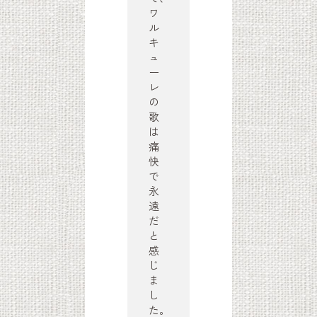
ワ
ル
キ
ュ
ー
レ
の
歌
は
痛
快
で
永
遠
だ
と
感
じ
ま
し
た。