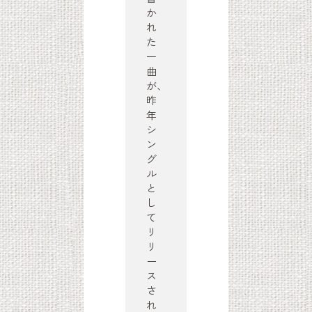
か
れ
た
一
曲
が、
昨
年
シ
ン
グ
ル
と
し
て
リ
リ
ー
ス
さ
れ