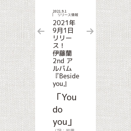
2021.9.1
リリース情報
2021年
9月1日
リリー
ス！
伊藤蘭
2nd ア
ルバム
『Beside
you』
「You
do
you」
（詞：岩里