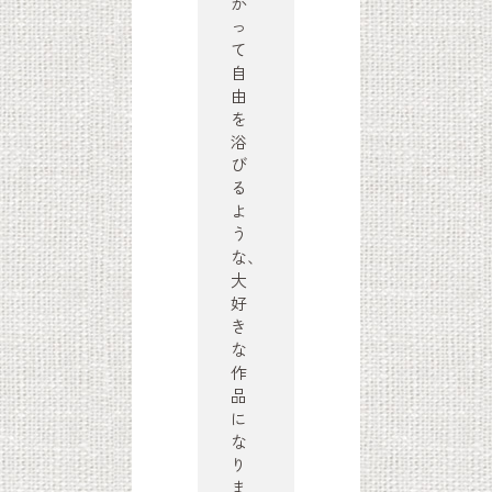
か
っ
て
自
由
を
浴
び
る
よ
う
な、
大
好
き
な
作
品
に
な
り
ま