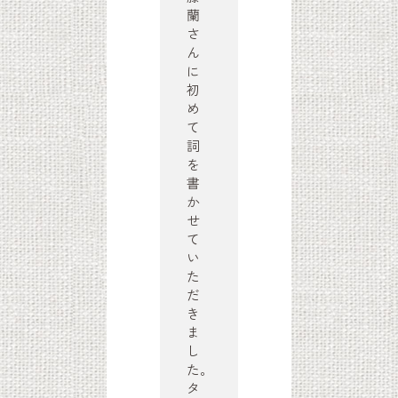
蘭
さ
ん
に
初
め
て
詞
を
書
か
せ
て
い
た
だ
き
ま
し
た。
タ