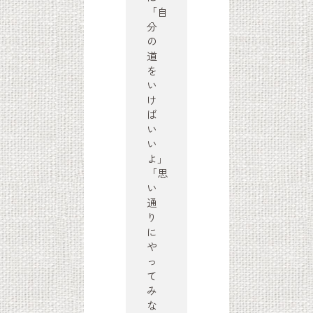
「自
分
の
道
を
い
け
ば
い
い
よ」
「思
い
通
り
に
や
っ
て
み
な