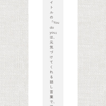
イ
ト
ル
の
「You
do
you」
は、
元
気
づ
け
て
く
れ
る
話
し
言
葉
で、