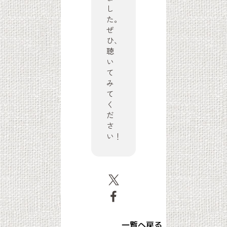
し
た。
ぜ
ひ、
聴
い
て
み
て
く
だ
さ
い！
一覧へ戻る