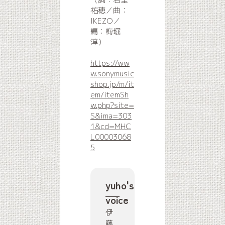
祐穂／曲：
IKEZO／
編：梅堀
淳）
https://ww
w.sonymusic
shop.jp/m/it
em/itemSh
w.php?site=
S&ima=303
1&cd=MHC
L00003068
5
yuho's
voice
伊
藤