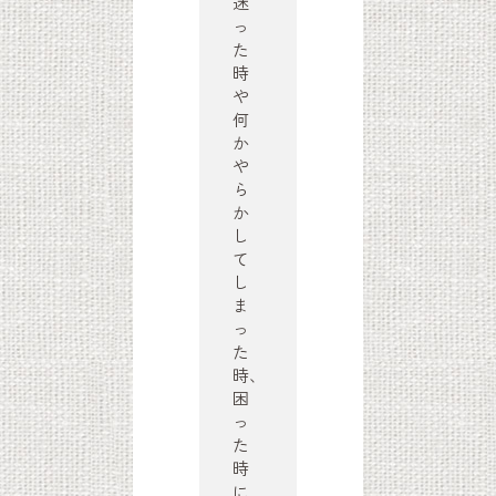
迷
っ
た
時
や
何
か
や
ら
か
し
て
し
ま
っ
た
時、
困
っ
た
時
に