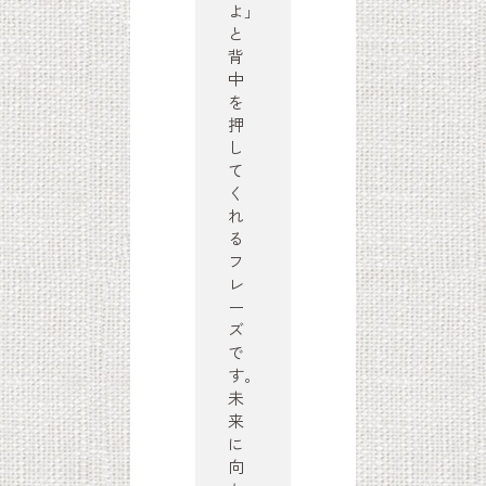
よ」
と
背
中
を
押
し
て
く
れ
る
フ
レ
ー
ズ
で
す。
未
来
に
向