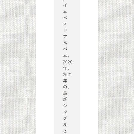
イ
ム
ベ
ス
ト
ア
ル
バ
ム。
2020
年、
2021
年
の、
最
新
シ
ン
グ
ル
と