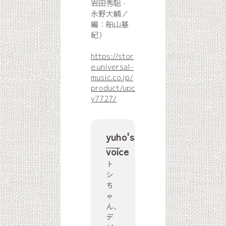
岩田秀聡・
永野大輔／
編：船山基
紀）
https://stor
e.universal-
music.co.jp/
product/upc
y7727/
yuho's
voice
ト
シ
ち
ゃ
ん、
デ