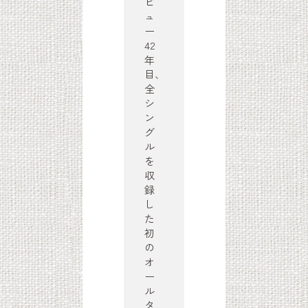
ビ
ュ
ー
42
年
目、
全
シ
ン
グ
ル
を
収
録
し
た
初
の
オ
ー
ル
タ