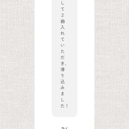
し
て
２
曲
入
れ
て
い
た
だ
き、
滑
り
込
み
ま
し
た！