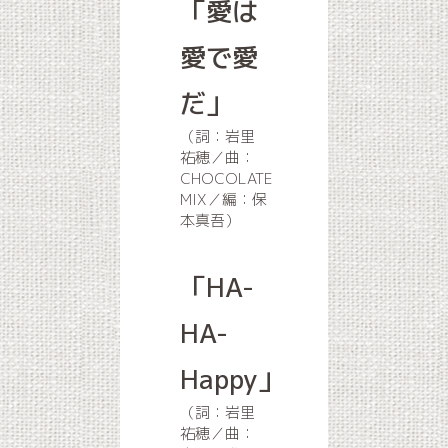
「愛は
愛で愛
だ」
（詞：岩里
祐穂／曲：
CHOCOLATE
MIX／編：保
本真吾）
「HA-
HA-
Happy」
（詞：岩里
祐穂／曲：