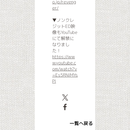
o.jp/reveng
er/
▼ノンクレ
ジットED映
像もYouTube
にて解禁に
なりまし
た！
https://ww
w.youtube.c
om/watch?v
=Es5RNlMYs
PI
一覧へ戻る