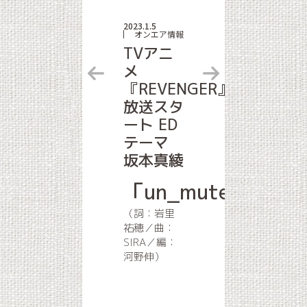
2023.1.5
オンエア情報
TVアニ
メ
『REVENGER』
放送スタ
ート ED
テーマ
坂本真綾
「un_mute」
（詞：岩里
祐穂／曲：
SIRA／編：
河野伸）