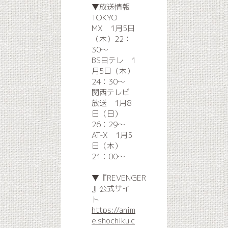
▼放送情報
TOKYO
MX 1月5日
（木）22：
30〜
BS日テレ 1
月5日（木）
24：30〜
関西テレビ
放送 1月8
日（日）
26：29〜
AT-X 1月5
日（木）
21：00〜
▼『REVENGER
』公式サイ
ト
https://anim
e.shochiku.c