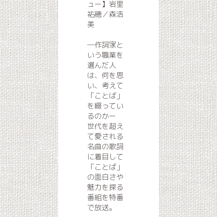
ュー】岩里
祐穂／森浩
美
―作詞家と
いう職業を
選んだ人
は、何を思
い、考えて
「ことば」
を綴ってい
るのかー
世代を超え
て愛される
名曲の歌詞
に着目して
「ことば」
の面白さや
魅力を探る
番組を特番
で放送。