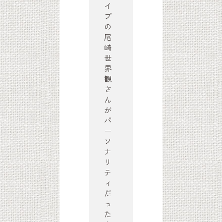
イ
プ
の
尾
崎
世
界
観
さ
ん
が
パ
ー
ソ
ナ
リ
テ
ィ
だ
っ
た