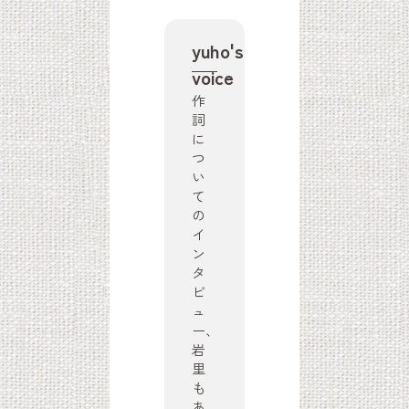
yuho's
voice
作
詞
に
つ
い
て
の
イ
ン
タ
ビ
ュ
ー、
岩
里
も
あ