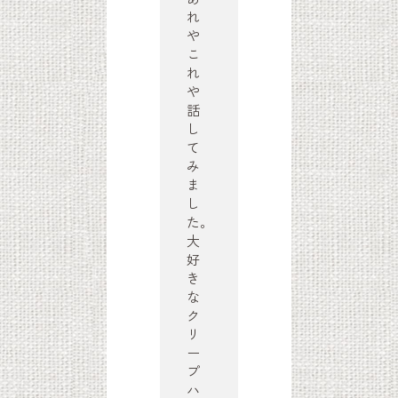
れ
や
こ
れ
や
話
し
て
み
ま
し
た。
大
好
き
な
ク
リ
ー
プ
ハ