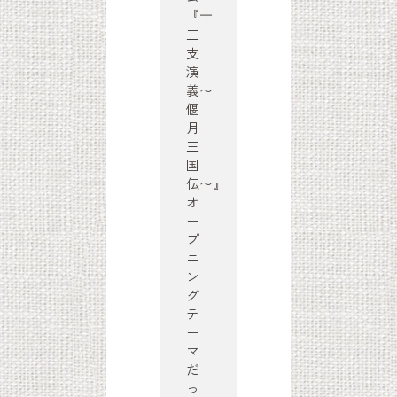
『十
三
支
演
義〜
偃
月
三
国
伝〜』
オ
ー
プ
ニ
ン
グ
テ
ー
マ
だ
っ