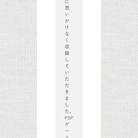
に
思
い
が
け
な
く
収
録
し
て
い
た
だ
き
ま
し
た。
PSP
ゲ
ー
ム