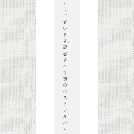
と
う
ご
ざ
い
ま
す。
記
念
す
べ
き
初
の
ベ
ス
ト
ア
ル
バ
ム