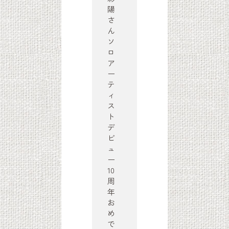
陽
さ
ん
ソ
ロ
ア
ー
テ
ィ
ス
ト
デ
ビ
ュ
ー
10
周
年
お
め
で