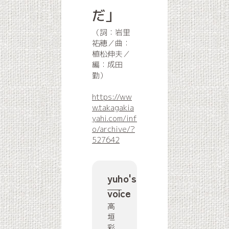
だ」
（詞：岩里
祐穂／曲：
植松伸夫／
編：成田
勤）
https://ww
w.takagakia
yahi.com/inf
o/archive/?
527642
yuho's
voice
高
垣
彩