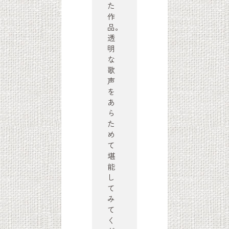
た
作
品。
透
明
な
歌
声
を
あ
ら
た
め
て
堪
能
し
て
み
て
く