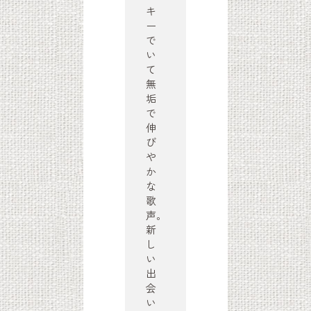
キ
ー
で
い
て
無
垢
で
伸
び
や
か
な
歌
声。
新
し
い
出
会
い