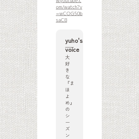
w.youtube.c
om/watch?v
=wCOG50b
saC8
yuho's
voice
大
好
き
な
『ま
ほ
よ
め』
の
シ
ー
ズ
ン