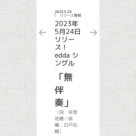
2023.5.24
リリース情報
2023年
5月24日
リリー
ス！
edda シ
ングル
「無
伴
奏」
（詞：岩里
祐穂／曲
編：白戸佑
輔）