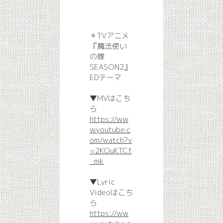
＊TVアニメ
『魔法使い
の嫁
SEASON2』
EDテーマ
▼MVはこち
ら
https://ww
w.youtube.c
om/watch?v
=2KOuKTCf
_mk
▼Lyric
Videoはこち
ら
https://ww