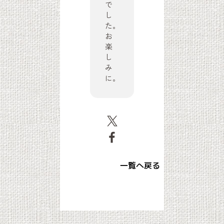
で
し
た。
お
楽
し
み
に。
一覧へ戻る