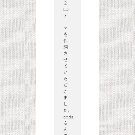
２、
ED
テ
ー
マ
も
作
詞
さ
せ
て
い
た
だ
き
ま
し
た。
edda
さ
ん