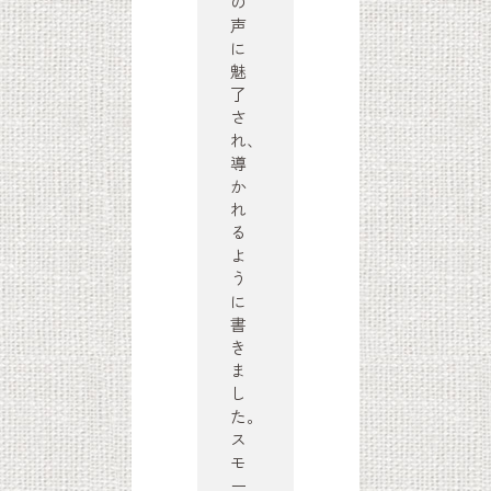
の
声
に
魅
了
さ
れ、
導
か
れ
る
よ
う
に
書
き
ま
し
た。
ス
モ
ー