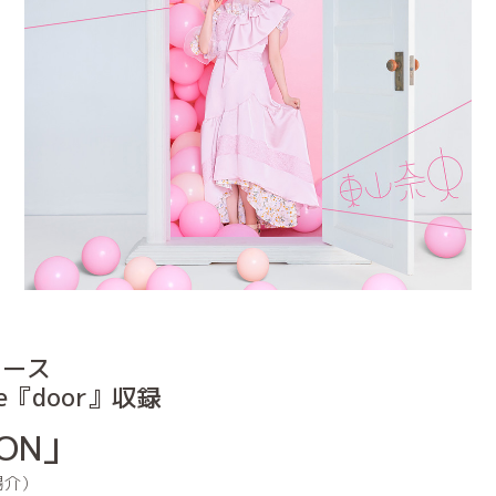
リース
le『door』収録
ION」
陽介）